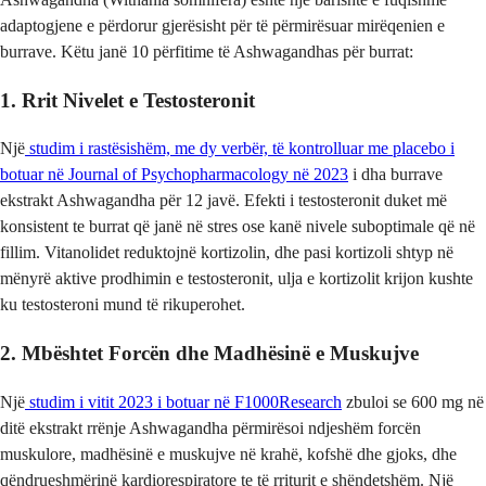
adaptogjene e përdorur gjerësisht për të përmirësuar mirëqenien e
burrave. Këtu janë 10 përfitime të Ashwagandhas për burrat:
1. Rrit Nivelet e Testosteronit
Një
studim i rastësishëm, me dy verbër, të kontrolluar me placebo i
botuar në Journal of Psychopharmacology në 2023
i dha burrave
ekstrakt Ashwagandha për 12 javë. Efekti i testosteronit duket më
konsistent te burrat që janë në stres ose kanë nivele suboptimale që në
fillim. Vitanolidet reduktojnë kortizolin, dhe pasi kortizoli shtyp në
mënyrë aktive prodhimin e testosteronit, ulja e kortizolit krijon kushte
ku testosteroni mund të rikuperohet.
2. Mbështet Forcën dhe Madhësinë e Muskujve
Një
studim i vitit 2023 i botuar në F1000Research
zbuloi se 600 mg në
ditë ekstrakt rrënje Ashwagandha përmirësoi ndjeshëm forcën
muskulore, madhësinë e muskujve në krahë, kofshë dhe gjoks, dhe
qëndrueshmërinë kardiorespiratore te të rriturit e shëndetshëm. Një