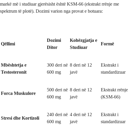
markë më i studiuar gjerësisht është KSM-66 (ekstrakt rrënje me
spektrum të plotë). Dozimi varion nga provat e botuara:
Dozimi
Kohëzgjatja e
Qëllimi
Formë
Ditor
Studiuar
Mbështetja e
300 deri në
8 deri në 12
Ekstrakt i
Testosteronit
600 mg
javë
standardizuar
500 deri në
8 deri në 12
Ekstrakt rrënje
Forca Muskulore
600 mg
javë
(KSM-66)
240 deri në
4 deri në 12
Ekstrakt i
Stresi dhe Kortizoli
600 mg
javë
standardizuar