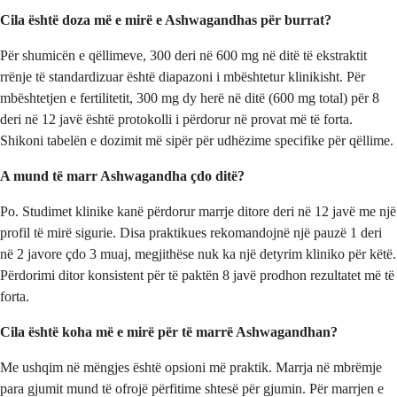
Cila është doza më e mirë e Ashwagandhas për burrat?
Për shumicën e qëllimeve, 300 deri në 600 mg në ditë të ekstraktit
rrënje të standardizuar është diapazoni i mbështetur klinikisht. Për
mbështetjen e fertilitetit, 300 mg dy herë në ditë (600 mg total) për 8
deri në 12 javë është protokolli i përdorur në provat më të forta.
Shikoni tabelën e dozimit më sipër për udhëzime specifike për qëllime.
A mund të marr Ashwagandha çdo ditë?
Po. Studimet klinike kanë përdorur marrje ditore deri në 12 javë me një
profil të mirë sigurie. Disa praktikues rekomandojnë një pauzë 1 deri
në 2 javore çdo 3 muaj, megjithëse nuk ka një detyrim kliniko për këtë.
Përdorimi ditor konsistent për të paktën 8 javë prodhon rezultatet më të
forta.
Cila është koha më e mirë për të marrë Ashwagandhan?
Me ushqim në mëngjes është opsioni më praktik. Marrja në mbrëmje
para gjumit mund të ofrojë përfitime shtesë për gjumin. Për marrjen e