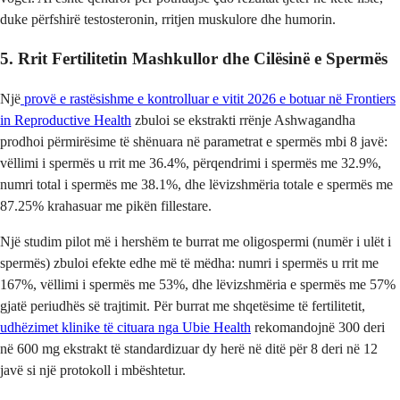
duke përfshirë testosteronin, rritjen muskulore dhe humorin.
5. Rrit Fertilitetin Mashkullor dhe Cilësinë e Spermës
Një
provë e rastësishme e kontrolluar e vitit 2026 e botuar në Frontiers
in Reproductive Health
zbuloi se ekstrakti rrënje Ashwagandha
prodhoi përmirësime të shënuara në parametrat e spermës mbi 8 javë:
vëllimi i spermës u rrit me 36.4%, përqendrimi i spermës me 32.9%,
numri total i spermës me 38.1%, dhe lëvizshmëria totale e spermës me
87.25% krahasuar me pikën fillestare.
Një studim pilot më i hershëm te burrat me oligospermi (numër i ulët i
spermës) zbuloi efekte edhe më të mëdha: numri i spermës u rrit me
167%, vëllimi i spermës me 53%, dhe lëvizshmëria e spermës me 57%
gjatë periudhës së trajtimit. Për burrat me shqetësime të fertilitetit,
udhëzimet klinike të cituara nga Ubie Health
rekomandojnë 300 deri
në 600 mg ekstrakt të standardizuar dy herë në ditë për 8 deri në 12
javë si një protokoll i mbështetur.