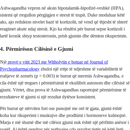
Ashwagandha vepron në aksin hipotalamik-hipofizë-veshkë (HPA),
sistemi që rregullon përgjigjen e stresit të trupit. Duke moduluar këtë
aks, ajo redukton nivelet bazë të kortizolit, në vend që thjesht të shterë
reagimet akute ndaj stresit. Kjo ka rëndësi për burrat sepse kortizoli i
lartë kronik shtyp testosteronin, prish gjumin dhe dëmton rikuperimin.
4. Përmirëson Cilësinë e Gjumi
Një
provë e vitit 2023 me Witholytin e botuar në Journal of
Psychopharmacology
zbuloi një rritje të ndjeshme të variabilitetit të
rrahjeve të zemrës (p = 0.003) te burrat që merrnin Ashwagandha, e
cila është një tregues i përmirësimit të ekuilibrit autonom dhe cilësisë së
gjumi. Vërtet, disa prova të Ashwagandhas raportojnë përmirësime të
rezultateve të gjumi si një rezultat dytësor konsistent.
Për burrat që stërviten fort ose punojnë me orë të gjata, gjumi është
koha kur rikuperimi i muskujve dhe prodhimi i hormoneve kulmojnë.
Marja e më shumë dhe më cilësor gjumi nuk është një përfitim anësor i
vogël. Ai është qendror për pothuajse çdo rezultat tjetër në këtë listë,