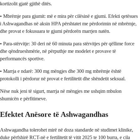
kortizolit gjatë gjithë ditës.
• Mbrëmje para gjumit: më e mira për cilësinë e gjumi. Efekti qetësues
i Ashwagandhas në aksin HPA përshtatet me përdorimin në mbrëmje,
dhe provat e fokusuara te gjumi përdorën marrjen natën.
• Para-stërvitje: 30 deri në 60 minuta para stërvitjes për qëllime force
dhe qëndrueshmërie, në përputhje me modelet e provave të
performancës sportive.
• Marrja e ndarë: 300 mg mëngjes dhe 300 mg mbrëmje është
protokolli i përdorur në provat e fertilitetit dhe shëndetit seksual.
Nëse nuk jeni të sigurt, marrja në mëngjes me ushqim mbulon
shumicën e përfitimeve.
Efektet Anësore të Ashwagandhas
Ashwagandha tolerohet mirë në doza standarde në studimet klinike,
duke përfshirë RCT-në e fertilitetit të vitit 2025 te 100 burra, e cila