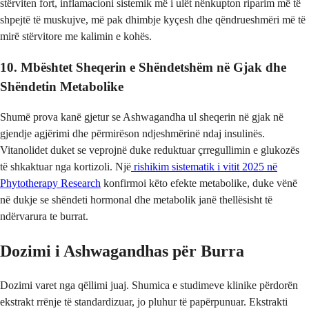
stërviten fort, inflamacioni sistemik më i ulët nënkupton riparim më të
shpejtë të muskujve, më pak dhimbje kyçesh dhe qëndrueshmëri më të
mirë stërvitore me kalimin e kohës.
10. Mbështet Sheqerin e Shëndetshëm në Gjak dhe
Shëndetin Metabolike
Shumë prova kanë gjetur se Ashwagandha ul sheqerin në gjak në
gjendje agjërimi dhe përmirëson ndjeshmërinë ndaj insulinës.
Vitanolidet duket se veprojnë duke reduktuar çrregullimin e glukozës
të shkaktuar nga kortizoli. Një
rishikim sistematik i vitit 2025 në
Phytotherapy Research
konfirmoi këto efekte metabolike, duke vënë
në dukje se shëndeti hormonal dhe metabolik janë thellësisht të
ndërvarura te burrat.
Dozimi i Ashwagandhas për Burra
Dozimi varet nga qëllimi juaj. Shumica e studimeve klinike përdorën
ekstrakt rrënje të standardizuar, jo pluhur të papërpunuar. Ekstrakti