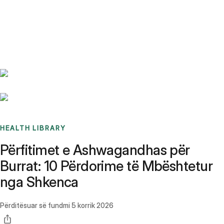
Benchmarks
Stories
FAQ
Sign up / Log in
HEALTH LIBRARY
Përfitimet e Ashwagandhas për
Burrat: 10 Përdorime të Mbështetur
nga Shkenca
Përditësuar së fundmi
5 korrik 2026