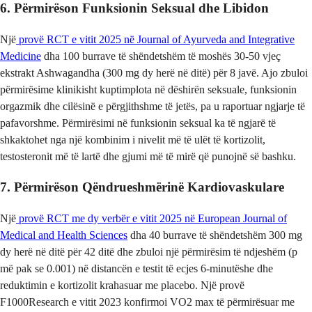
6. Përmirëson Funksionin Seksual dhe Libidon
Një
provë RCT e vitit 2025 në Journal of Ayurveda and Integrative
Medicine
dha 100 burrave të shëndetshëm të moshës 30-50 vjeç
ekstrakt Ashwagandha (300 mg dy herë në ditë) për 8 javë. Ajo zbuloi
përmirësime klinikisht kuptimplota në dëshirën seksuale, funksionin
orgazmik dhe cilësinë e përgjithshme të jetës, pa u raportuar ngjarje të
pafavorshme. Përmirësimi në funksionin seksual ka të ngjarë të
shkaktohet nga një kombinim i nivelit më të ulët të kortizolit,
testosteronit më të lartë dhe gjumi më të mirë që punojnë së bashku.
7. Përmirëson Qëndrueshmërinë Kardiovaskulare
Një
provë RCT me dy verbër e vitit 2025 në European Journal of
Medical and Health Sciences
dha 40 burrave të shëndetshëm 300 mg
dy herë në ditë për 42 ditë dhe zbuloi një përmirësim të ndjeshëm (p
më pak se 0.001) në distancën e testit të ecjes 6-minutëshe dhe
reduktimin e kortizolit krahasuar me placebo. Një provë
F1000Research e vitit 2023 konfirmoi VO2 max të përmirësuar me