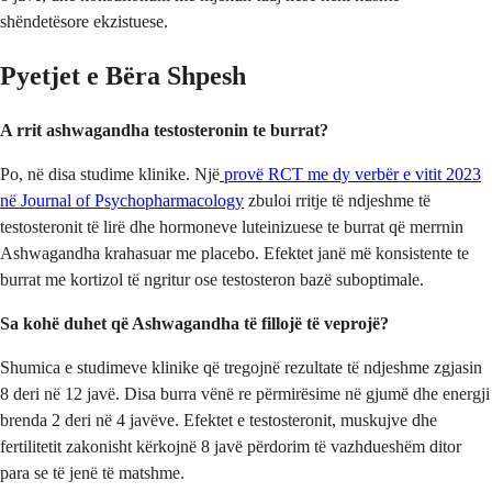
shëndetësore ekzistuese.
Pyetjet e Bëra Shpesh
A rrit ashwagandha testosteronin te burrat?
Po, në disa studime klinike. Një
provë RCT me dy verbër e vitit 2023
në Journal of Psychopharmacology
zbuloi rritje të ndjeshme të
testosteronit të lirë dhe hormoneve luteinizuese te burrat që merrnin
Ashwagandha krahasuar me placebo. Efektet janë më konsistente te
burrat me kortizol të ngritur ose testosteron bazë suboptimale.
Sa kohë duhet që Ashwagandha të fillojë të veprojë?
Shumica e studimeve klinike që tregojnë rezultate të ndjeshme zgjasin
8 deri në 12 javë. Disa burra vënë re përmirësime në gjumë dhe energji
brenda 2 deri në 4 javëve. Efektet e testosteronit, muskujve dhe
fertilitetit zakonisht kërkojnë 8 javë përdorim të vazhdueshëm ditor
para se të jenë të matshme.