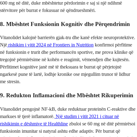
600 mg në ditë, duke mbështetur përdorimin e saj si një ndihmë
stërvitore për burrat e fokusuar në qëndrueshmëri.
8. Mbështet Funksionin Kognitiv dhe Përqendrimin
Vitanolidet kalojnë barrierën gjak-tru dhe kanë efekte neuroprotektive.
Një
rishikim i vitit 2024 në Frontiers in Nutrition
konfirmoi përfitime
në funksionin e trurit dhe performancën sportive, me prova klinike që
tregojnë përmirësime në kohën e reagimit, vëmendjen dhe kujtesën.
Përfitimet kognitive janë më të theksuara te burrat që përjetojnë
ngarkesë pune të lartë, lodhje kronike ose mjegullim trunor të lidhur
me stresin.
9. Redukton Inflamacioni dhe Mbështet Rikuperimin
Vitanolidet pengojnë NF-kB, duke reduktuar proteinën C-reaktive dhe
markues të tjerë inflamatorë.
Një studim i vitit 2021 i cituar në
rishikimin e dëshmive të Healthline
zbuloi se 60 mg në ditë përmirësoi
funksionin imunitar si natyral ashtu edhe adaptiv. Për burrat që