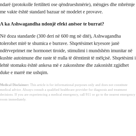
ndarë (protokolle fertiliteti ose qëndrueshmërie), mëngjes dhe mbrëmje
me vakte është standard bazuar në modelet e provave.
A ka Ashwagandha ndonjë efekt anësor te burrat?
Në doza standarde (300 deri në 600 mg në ditë), Ashwagandha
tolerohet mirë te shumica e burrave. Shqetësimet kryesore janë
ndërveprimet me hormonet tiroide, stimulimi i mundshëm imunitar në
kushte autoimune dhe raste të rralla të dëmtimit të mëlçisë. Shqetësimi i
lehtë stomaku është ankesa më e zakonshme dhe zakonisht zgjidhet
duke e marrë me ushqim.
Medical Disclaimer:
This article is for informational purposes only and does not constitute
medical advice. Always consult a qualified healthcare provider for diagnosis and treatment
decisions. If you are experiencing a medical emergency, call 911 or go to the nearest emergency
room immediately.