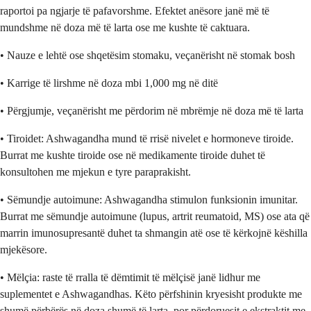
raportoi pa ngjarje të pafavorshme. Efektet anësore janë më të
mundshme në doza më të larta ose me kushte të caktuara.
• Nauze e lehtë ose shqetësim stomaku, veçanërisht në stomak bosh
• Karrige të lirshme në doza mbi 1,000 mg në ditë
• Përgjumje, veçanërisht me përdorim në mbrëmje në doza më të larta
• Tiroidet: Ashwagandha mund të rrisë nivelet e hormoneve tiroide.
Burrat me kushte tiroide ose në medikamente tiroide duhet të
konsultohen me mjekun e tyre paraprakisht.
• Sëmundje autoimune: Ashwagandha stimulon funksionin imunitar.
Burrat me sëmundje autoimune (lupus, artrit reumatoid, MS) ose ata që
marrin imunosupresantë duhet ta shmangin atë ose të kërkojnë këshilla
mjekësore.
• Mëlçia: raste të rralla të dëmtimit të mëlçisë janë lidhur me
suplementet e Ashwagandhas. Këto përfshinin kryesisht produkte me
shumë përbërës në doza shumë të larta, por përdoruesit e ekstraktit me