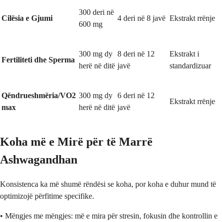
300 deri në
Cilësia e Gjumi
4 deri në 8 javë
Ekstrakt rrënje
600 mg
300 mg dy
8 deri në 12
Ekstrakt i
Fertiliteti dhe Sperma
herë në ditë
javë
standardizuar
Qëndrueshmëria/VO2
300 mg dy
6 deri në 12
Ekstrakt rrënje
max
herë në ditë
javë
Koha më e Mirë për të Marrë
Ashwagandhan
Konsistenca ka më shumë rëndësi se koha, por koha e duhur mund të
optimizojë përfitime specifike.
• Mëngjes me mëngjes: më e mira për stresin, fokusin dhe kontrollin e