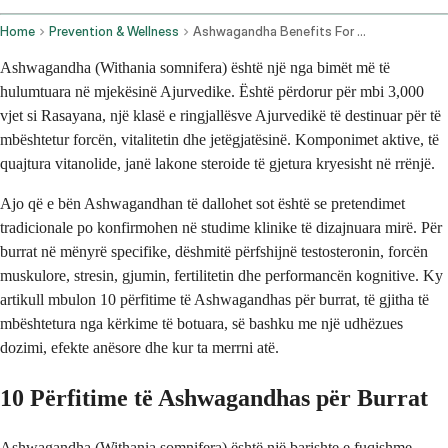
Home
Prevention & Wellness
Ashwagandha Benefits For Men 10 Science Backed Uses
Ashwagandha (Withania somnifera) është një nga bimët më të
hulumtuara në mjekësinë Ajurvedike. Është përdorur për mbi 3,000
vjet si Rasayana, një klasë e ringjallësve Ajurvedikë të destinuar për të
mbështetur forcën, vitalitetin dhe jetëgjatësinë. Komponimet aktive, të
quajtura vitanolide, janë lakone steroide të gjetura kryesisht në rrënjë.
Ajo që e bën Ashwagandhan të dallohet sot është se pretendimet
tradicionale po konfirmohen në studime klinike të dizajnuara mirë. Për
burrat në mënyrë specifike, dëshmitë përfshijnë testosteronin, forcën
muskulore, stresin, gjumin, fertilitetin dhe performancën kognitive. Ky
artikull mbulon 10 përfitime të Ashwagandhas për burrat, të gjitha të
mbështetura nga kërkime të botuara, së bashku me një udhëzues
dozimi, efekte anësore dhe kur ta merrni atë.
10 Përfitime të Ashwagandhas për Burrat
Ashwagandha (Withania somnifera) është një barishte e fuqishme