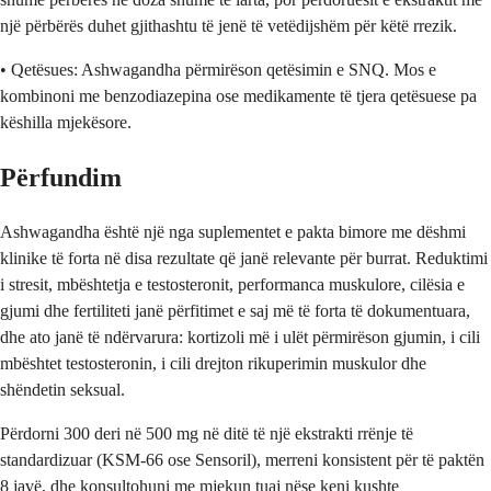
një përbërës duhet gjithashtu të jenë të vetëdijshëm për këtë rrezik.
• Qetësues: Ashwagandha përmirëson qetësimin e SNQ. Mos e
kombinoni me benzodiazepina ose medikamente të tjera qetësuese pa
këshilla mjekësore.
Përfundim
Ashwagandha është një nga suplementet e pakta bimore me dëshmi
klinike të forta në disa rezultate që janë relevante për burrat. Reduktimi
i stresit, mbështetja e testosteronit, performanca muskulore, cilësia e
gjumi dhe fertiliteti janë përfitimet e saj më të forta të dokumentuara,
dhe ato janë të ndërvarura: kortizoli më i ulët përmirëson gjumin, i cili
mbështet testosteronin, i cili drejton rikuperimin muskulor dhe
shëndetin seksual.
Përdorni 300 deri në 500 mg në ditë të një ekstrakti rrënje të
standardizuar (KSM-66 ose Sensoril), merreni konsistent për të paktën
8 javë, dhe konsultohuni me mjekun tuaj nëse keni kushte