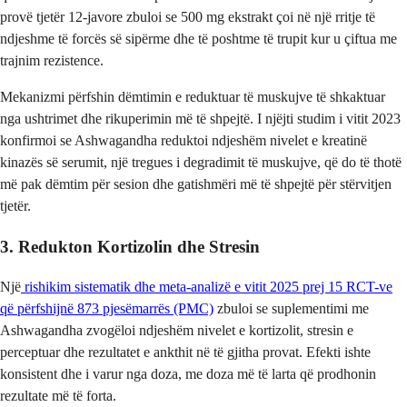
provë tjetër 12-javore zbuloi se 500 mg ekstrakt çoi në një rritje të
ndjeshme të forcës së sipërme dhe të poshtme të trupit kur u çiftua me
trajnim rezistence.
Mekanizmi përfshin dëmtimin e reduktuar të muskujve të shkaktuar
nga ushtrimet dhe rikuperimin më të shpejtë. I njëjti studim i vitit 2023
konfirmoi se Ashwagandha reduktoi ndjeshëm nivelet e kreatinë
kinazës së serumit, një tregues i degradimit të muskujve, që do të thotë
më pak dëmtim për sesion dhe gatishmëri më të shpejtë për stërvitjen
tjetër.
3. Redukton Kortizolin dhe Stresin
Një
rishikim sistematik dhe meta-analizë e vitit 2025 prej 15 RCT-ve
që përfshijnë 873 pjesëmarrës (PMC)
zbuloi se suplementimi me
Ashwagandha zvogëloi ndjeshëm nivelet e kortizolit, stresin e
perceptuar dhe rezultatet e ankthit në të gjitha provat. Efekti ishte
konsistent dhe i varur nga doza, me doza më të larta që prodhonin
rezultate më të forta.