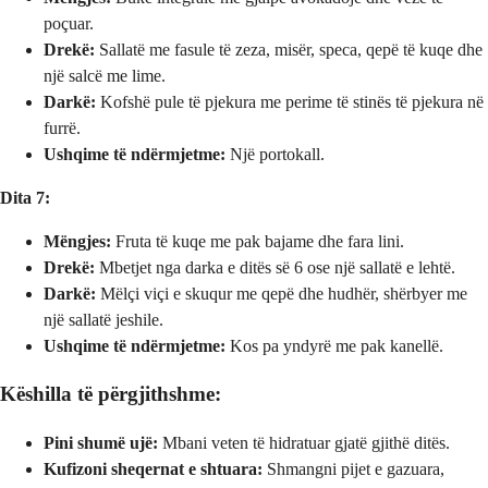
poçuar.
Drekë:
Sallatë me fasule të zeza, misër, speca, qepë të kuqe dhe
një salcë me lime.
Darkë:
Kofshë pule të pjekura me perime të stinës të pjekura në
furrë.
Ushqime të ndërmjetme:
Një portokall.
Dita 7:
Mëngjes:
Fruta të kuqe me pak bajame dhe fara lini.
Drekë:
Mbetjet nga darka e ditës së 6 ose një sallatë e lehtë.
Darkë:
Mëlçi viçi e skuqur me qepë dhe hudhër, shërbyer me
një sallatë jeshile.
Ushqime të ndërmjetme:
Kos pa yndyrë me pak kanellë.
Këshilla të përgjithshme:
Pini shumë ujë:
Mbani veten të hidratuar gjatë gjithë ditës.
Kufizoni sheqernat e shtuara:
Shmangni pijet e gazuara,