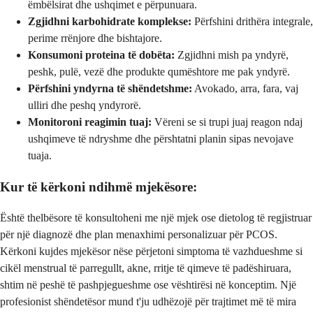
ëmbëlsirat dhe ushqimet e përpunuara.
Zgjidhni karbohidrate komplekse:
Përfshini drithëra integrale,
perime rrënjore dhe bishtajore.
Konsumoni proteina të dobëta:
Zgjidhni mish pa yndyrë,
peshk, pulë, vezë dhe produkte qumështore me pak yndyrë.
Përfshini yndyrna të shëndetshme:
Avokado, arra, fara, vaj
ulliri dhe peshq yndyrorë.
Monitoroni reagimin tuaj:
Vëreni se si trupi juaj reagon ndaj
ushqimeve të ndryshme dhe përshtatni planin sipas nevojave
tuaja.
Kur të kërkoni ndihmë mjekësore:
Është thelbësore të konsultoheni me një mjek ose dietolog të regjistruar
për një diagnozë dhe plan menaxhimi personalizuar për PCOS.
Kërkoni kujdes mjekësor nëse përjetoni simptoma të vazhdueshme si
cikël menstrual të parregullt, akne, rritje të qimeve të padëshiruara,
shtim në peshë të pashpjegueshme ose vështirësi në konceptim. Një
profesionist shëndetësor mund t'ju udhëzojë për trajtimet më të mira