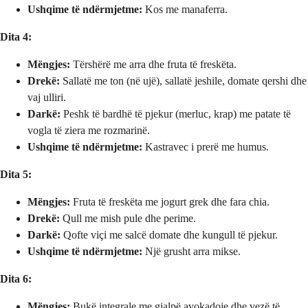
Ushqime të ndërmjetme:
Kos me manaferra.
Dita 4:
Mëngjes:
Tërshërë me arra dhe fruta të freskëta.
Drekë:
Sallatë me ton (në ujë), sallatë jeshile, domate qershi dhe
vaj ulliri.
Darkë:
Peshk të bardhë të pjekur (merluc, krap) me patate të
vogla të ziera me rozmarinë.
Ushqime të ndërmjetme:
Kastravec i prerë me humus.
Dita 5:
Mëngjes:
Fruta të freskëta me jogurt grek dhe fara chia.
Drekë:
Qull me mish pule dhe perime.
Darkë:
Qofte viçi me salcë domate dhe kungull të pjekur.
Ushqime të ndërmjetme:
Një grusht arra mikse.
Dita 6:
Mëngjes:
Bukë integrale me gjalpë avokadoje dhe vezë të