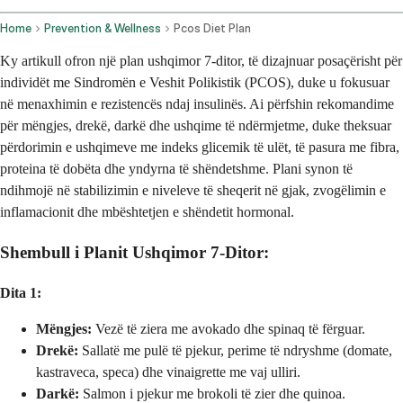
Home
Prevention & Wellness
Pcos Diet Plan
Ky artikull ofron një plan ushqimor 7-ditor, të dizajnuar posaçërisht për
individët me Sindromën e Veshit Polikistik (PCOS), duke u fokusuar
në menaxhimin e rezistencës ndaj insulinës. Ai përfshin rekomandime
për mëngjes, drekë, darkë dhe ushqime të ndërmjetme, duke theksuar
përdorimin e ushqimeve me indeks glicemik të ulët, të pasura me fibra,
proteina të dobëta dhe yndyrna të shëndetshme. Plani synon të
ndihmojë në stabilizimin e niveleve të sheqerit në gjak, zvogëlimin e
inflamacionit dhe mbështetjen e shëndetit hormonal.
Shembull i Planit Ushqimor 7-Ditor:
Dita 1:
Mëngjes:
Vezë të ziera me avokado dhe spinaq të fërguar.
Drekë:
Sallatë me pulë të pjekur, perime të ndryshme (domate,
kastraveca, speca) dhe vinaigrette me vaj ulliri.
Darkë:
Salmon i pjekur me brokoli të zier dhe quinoa.