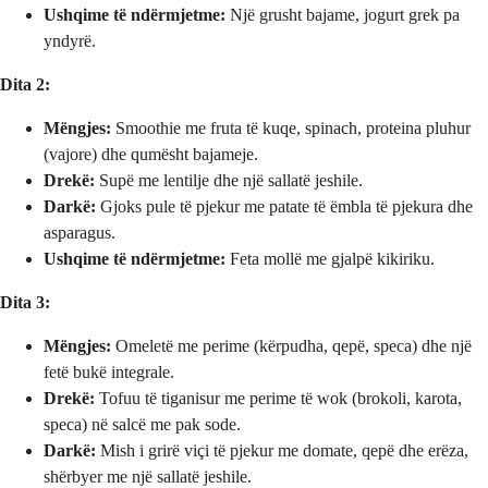
Ushqime të ndërmjetme:
Një grusht bajame, jogurt grek pa
yndyrë.
Dita 2:
Mëngjes:
Smoothie me fruta të kuqe, spinach, proteina pluhur
(vajore) dhe qumësht bajameje.
Drekë:
Supë me lentilje dhe një sallatë jeshile.
Darkë:
Gjoks pule të pjekur me patate të ëmbla të pjekura dhe
asparagus.
Ushqime të ndërmjetme:
Feta mollë me gjalpë kikiriku.
Dita 3:
Mëngjes:
Omeletë me perime (kërpudha, qepë, speca) dhe një
fetë bukë integrale.
Drekë:
Tofuu të tiganisur me perime të wok (brokoli, karota,
speca) në salcë me pak sode.
Darkë:
Mish i grirë viçi të pjekur me domate, qepë dhe erëza,
shërbyer me një sallatë jeshile.