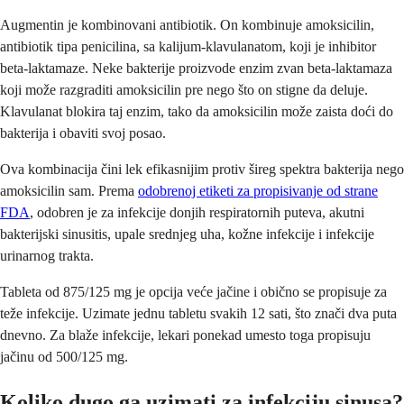
Augmentin je kombinovani antibiotik. On kombinuje amoksicilin,
antibiotik tipa penicilina, sa kalijum-klavulanatom, koji je inhibitor
beta-laktamaze. Neke bakterije proizvode enzim zvan beta-laktamaza
koji može razgraditi amoksicilin pre nego što on stigne da deluje.
Klavulanat blokira taj enzim, tako da amoksicilin može zaista doći do
bakterija i obaviti svoj posao.
Ova kombinacija čini lek efikasnijim protiv šireg spektra bakterija nego
amoksicilin sam. Prema
odobrenoj etiketi za propisivanje od strane
FDA
, odobren je za infekcije donjih respiratornih puteva, akutni
bakterijski sinusitis, upale srednjeg uha, kožne infekcije i infekcije
urinarnog trakta.
Tableta od 875/125 mg je opcija veće jačine i obično se propisuje za
teže infekcije. Uzimate jednu tabletu svakih 12 sati, što znači dva puta
dnevno. Za blaže infekcije, lekari ponekad umesto toga propisuju
jačinu od 500/125 mg.
Koliko dugo ga uzimati za infekciju sinusa?