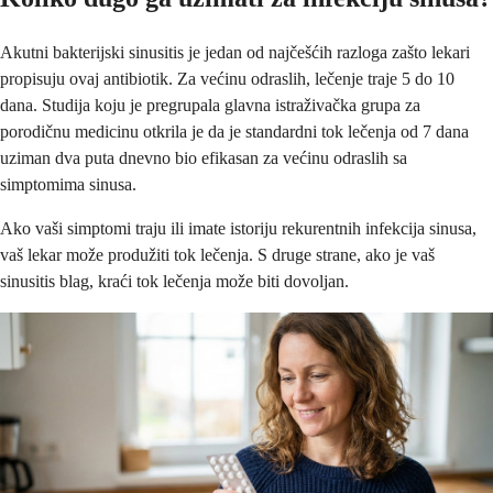
Akutni bakterijski sinusitis je jedan od najčešćih razloga zašto lekari
propisuju ovaj antibiotik. Za većinu odraslih, lečenje traje 5 do 10
dana. Studija koju je pregrupala glavna istraživačka grupa za
porodičnu medicinu otkrila je da je standardni tok lečenja od 7 dana
uziman dva puta dnevno bio efikasan za većinu odraslih sa
simptomima sinusa.
Ako vaši simptomi traju ili imate istoriju rekurentnih infekcija sinusa,
vaš lekar može produžiti tok lečenja. S druge strane, ako je vaš
sinusitis blag, kraći tok lečenja može biti dovoljan.