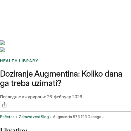
Benchmarks
Stories
FAQ
Sign up / Log in
HEALTH LIBRARY
Doziranje Augmentina: Koliko dana
ga treba uzimati?
Последње ажурирање
26. фебруар 2026.
Početna
Zdravstveni Blog
Augmentin 875 125 Dosage How Many Days
Ukratko: