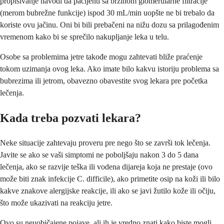
propisivanje navodi da pacijenti sa brzinom glomerularne filtracije
(merom bubrežne funkcije) ispod 30 mL/min uopšte ne bi trebalo da
koriste ovu jačinu. Oni bi bili prebačeni na nižu dozu sa prilagođenim
vremenom kako bi se sprečilo nakupljanje leka u telu.
Osobe sa problemima jetre takođe mogu zahtevati bliže praćenje
tokom uzimanja ovog leka. Ako imate bilo kakvu istoriju problema sa
bubrezima ili jetrom, obavezno obavestite svog lekara pre početka
lečenja.
Kada treba pozvati lekara?
Neke situacije zahtevaju proveru pre nego što se završi tok lečenja.
Javite se ako se vaši simptomi ne poboljšaju nakon 3 do 5 dana
lečenja, ako se razvije teška ili vodena dijareja koja ne prestaje (ovo
može biti znak infekcije C. difficile), ako primetite osip na koži ili bilo
kakve znakove alergijske reakcije, ili ako se javi žutilo kože ili očiju,
što može ukazivati na reakciju jetre.
Ovo su neuobičajene pojave, ali ih je vredno znati kako biste mogli