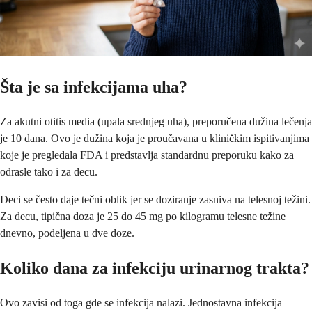
Šta je sa infekcijama uha?
Za akutni otitis media (upala srednjeg uha), preporučena dužina lečenja
je 10 dana. Ovo je dužina koja je proučavana u kliničkim ispitivanjima
koje je pregledala FDA i predstavlja standardnu preporuku kako za
odrasle tako i za decu.
Deci se često daje tečni oblik jer se doziranje zasniva na telesnoj težini.
Za decu, tipična doza je 25 do 45 mg po kilogramu telesne težine
dnevno, podeljena u dve doze.
Koliko dana za infekciju urinarnog trakta?
Ovo zavisi od toga gde se infekcija nalazi. Jednostavna infekcija