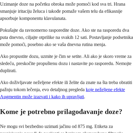
Uzimanje doze na početku obroka može pomoći kod sva tri. Hrana
smanjuje iritaciju želuca i takođe pomaže vašem telu da efikasnije
apsorbuje komponentu klavulanata.
Pokušajte da ravnomerno rasporedite doze. Ako ste na rasporedu dva
puta dnevno, ciljajte otprilike na svakih 12 sati. Postavljanje podsetnika
može pomoći, posebno ako se vaša dnevna rutina menja.
Ako propustite dozu, uzmite je čim se setite. Ali ako je skoro vreme za
sledeću, preskočite propuštenu dozu i nastavite po rasporedu. Nemojte
duplirati.
Ako doživljavate neželjene efekte ili želite da znate na šta treba obratiti
pažnju tokom lečenja, evo detaljnog pregleda
koje neželjene efekte
Augmentin može izazvati i kako ih upravljati
.
Kome je potrebno prilagođavanje doze?
Ne mogu svi bezbedno uzimati jačinu od 875 mg. Etiketa za