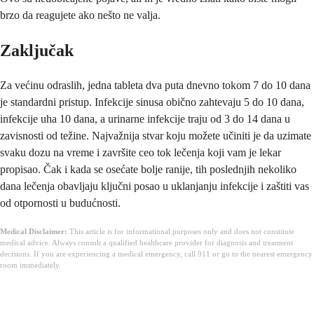
brzo da reagujete ako nešto ne valja.
Zaključak
Za većinu odraslih, jedna tableta dva puta dnevno tokom 7 do 10 dana
je standardni pristup. Infekcije sinusa obično zahtevaju 5 do 10 dana,
infekcije uha 10 dana, a urinarne infekcije traju od 3 do 14 dana u
zavisnosti od težine. Najvažnija stvar koju možete učiniti je da uzimate
svaku dozu na vreme i završite ceo tok lečenja koji vam je lekar
propisao. Čak i kada se osećate bolje ranije, tih poslednjih nekoliko
dana lečenja obavljaju ključni posao u uklanjanju infekcije i zaštiti vas
od otpornosti u budućnosti.
Medical Disclaimer:
This article is for informational purposes only and does not constitute
medical advice. Always consult a qualified healthcare provider for diagnosis and treatment
decisions. If you are experiencing a medical emergency, call 911 or go to the nearest emergency
room immediately.