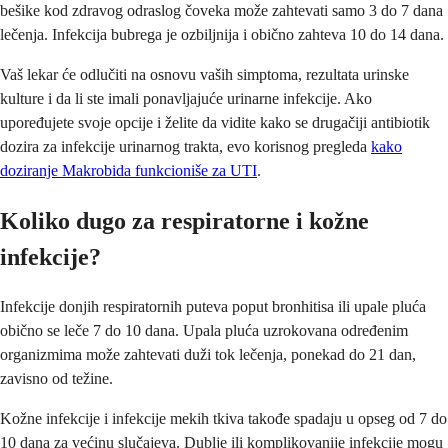
bešike kod zdravog odraslog čoveka može zahtevati samo 3 do 7 dana
lečenja. Infekcija bubrega je ozbiljnija i obično zahteva 10 do 14 dana.
Vaš lekar će odlučiti na osnovu vaših simptoma, rezultata urinske
kulture i da li ste imali ponavljajuće urinarne infekcije. Ako
upoređujete svoje opcije i želite da vidite kako se drugačiji antibiotik
dozira za infekcije urinarnog trakta, evo korisnog pregleda
kako
doziranje Makrobida funkcioniše za UTI
.
Koliko dugo za respiratorne i kožne
infekcije?
Infekcije donjih respiratornih puteva poput bronhitisa ili upale pluća
obično se leče 7 do 10 dana. Upala pluća uzrokovana određenim
organizmima može zahtevati duži tok lečenja, ponekad do 21 dan,
zavisno od težine.
Kožne infekcije i infekcije mekih tkiva takođe spadaju u opseg od 7 do
10 dana za većinu slučajeva. Dublje ili komplikovanije infekcije mogu