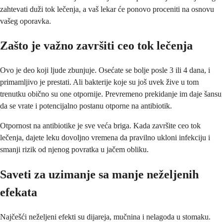
zahtevati duži tok lečenja, a vaš lekar će ponovo proceniti na osnovu
vašeg oporavka.
Zašto je važno završiti ceo tok lečenja
Ovo je deo koji ljude zbunjuje. Osećate se bolje posle 3 ili 4 dana, i
primamljivo je prestati. Ali bakterije koje su još uvek žive u tom
trenutku obično su one otpornije. Prevremeno prekidanje im daje šansu
da se vrate i potencijalno postanu otporne na antibiotik.
Otpornost na antibiotike je sve veća briga. Kada završite ceo tok
lečenja, dajete leku dovoljno vremena da pravilno ukloni infekciju i
smanji rizik od njenog povratka u jačem obliku.
Saveti za uzimanje sa manje neželjenih
efekata
Najčešći neželjeni efekti su dijareja, mučnina i nelagoda u stomaku.