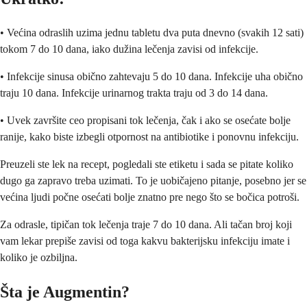
• Većina odraslih uzima jednu tabletu dva puta dnevno (svakih 12 sati)
tokom 7 do 10 dana, iako dužina lečenja zavisi od infekcije.
• Infekcije sinusa obično zahtevaju 5 do 10 dana. Infekcije uha obično
traju 10 dana. Infekcije urinarnog trakta traju od 3 do 14 dana.
• Uvek završite ceo propisani tok lečenja, čak i ako se osećate bolje
ranije, kako biste izbegli otpornost na antibiotike i ponovnu infekciju.
Preuzeli ste lek na recept, pogledali ste etiketu i sada se pitate koliko
dugo ga zapravo treba uzimati. To je uobičajeno pitanje, posebno jer se
većina ljudi počne osećati bolje znatno pre nego što se bočica potroši.
Za odrasle, tipičan tok lečenja traje 7 do 10 dana. Ali tačan broj koji
vam lekar prepiše zavisi od toga kakvu bakterijsku infekciju imate i
koliko je ozbiljna.
Šta je Augmentin?