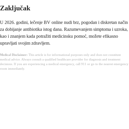
Zaključak
U 2026. godini, lečenje BV online nudi brz, pogodan i diskretan način
za dobijanje antibiotika istog dana. Razumevanjem simptoma i uzroka,
kao i znanjem kada potražiti medicinsku pomoć, možete efikasno
upravljati svojim zdravljem.
Medical Disclaimer:
This article is for informational purposes only and does not constitute
medical advice. Always consult a qualified healthcare provider for diagnosis and treatment
decisions. If you are experiencing a medical emergency, call 911 or go to the nearest emergency
room immediately.