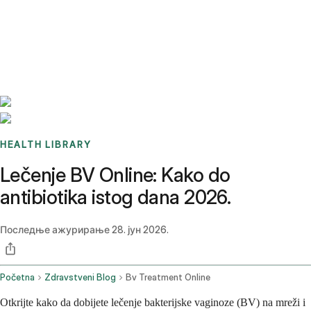
Benchmarks
Stories
FAQ
Sign up / Log in
HEALTH LIBRARY
Lečenje BV Online: Kako do
antibiotika istog dana 2026.
Последње ажурирање
28. јун 2026.
Početna
Zdravstveni Blog
Bv Treatment Online
Otkrijte kako da dobijete lečenje bakterijske vaginoze (BV) na mreži i