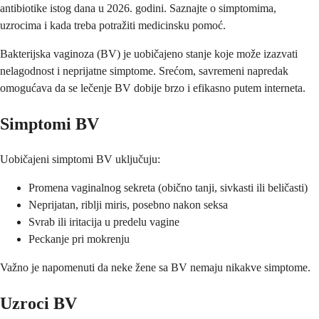
antibiotike istog dana u 2026. godini. Saznajte o simptomima,
uzrocima i kada treba potražiti medicinsku pomoć.
Bakterijska vaginoza (BV) je uobičajeno stanje koje može izazvati
nelagodnost i neprijatne simptome. Srećom, savremeni napredak
omogućava da se lečenje BV dobije brzo i efikasno putem interneta.
Simptomi BV
Uobičajeni simptomi BV uključuju:
Promena vaginalnog sekreta (obično tanji, sivkasti ili beličasti)
Neprijatan, riblji miris, posebno nakon seksa
Svrab ili iritacija u predelu vagine
Peckanje pri mokrenju
Važno je napomenuti da neke žene sa BV nemaju nikakve simptome.
Uzroci BV