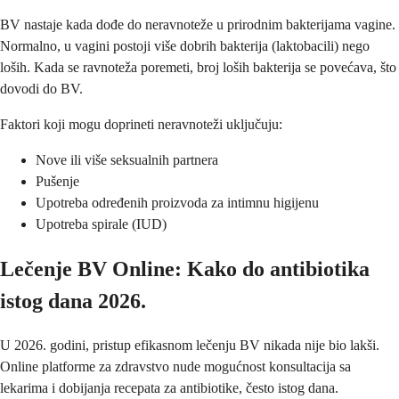
BV nastaje kada dođe do neravnoteže u prirodnim bakterijama vagine.
Normalno, u vagini postoji više dobrih bakterija (laktobacili) nego
loših. Kada se ravnoteža poremeti, broj loših bakterija se povećava, što
dovodi do BV.
Faktori koji mogu doprineti neravnoteži uključuju:
Nove ili više seksualnih partnera
Pušenje
Upotreba određenih proizvoda za intimnu higijenu
Upotreba spirale (IUD)
Lečenje BV Online: Kako do antibiotika
istog dana 2026.
U 2026. godini, pristup efikasnom lečenju BV nikada nije bio lakši.
Online platforme za zdravstvo nude mogućnost konsultacija sa
lekarima i dobijanja recepata za antibiotike, često istog dana.