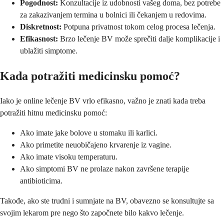
Pogodnost:
Konzultacije iz udobnosti vašeg doma, bez potrebe
za zakazivanjem termina u bolnici ili čekanjem u redovima.
Diskretnost:
Potpuna privatnost tokom celog procesa lečenja.
Efikasnost:
Brzo lečenje BV može sprečiti dalje komplikacije i
ublažiti simptome.
Kada potražiti medicinsku pomoć?
Iako je online lečenje BV vrlo efikasno, važno je znati kada treba
potražiti hitnu medicinsku pomoć:
Ako imate jake bolove u stomaku ili karlici.
Ako primetite neuobičajeno krvarenje iz vagine.
Ako imate visoku temperaturu.
Ako simptomi BV ne prolaze nakon završene terapije
antibioticima.
Takođe, ako ste trudni i sumnjate na BV, obavezno se konsultujte sa
svojim lekarom pre nego što započnete bilo kakvo lečenje.