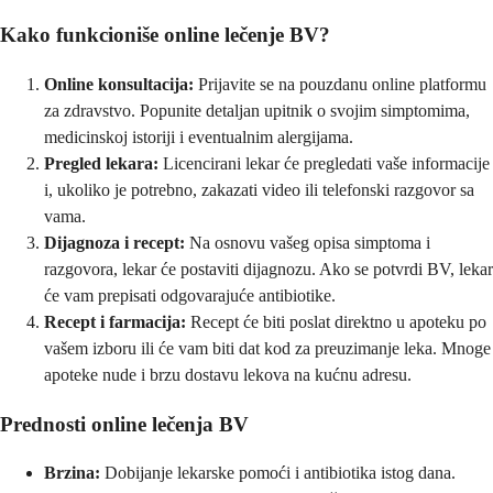
Kako funkcioniše online lečenje BV?
Online konsultacija:
Prijavite se na pouzdanu online platformu
za zdravstvo. Popunite detaljan upitnik o svojim simptomima,
medicinskoj istoriji i eventualnim alergijama.
Pregled lekara:
Licencirani lekar će pregledati vaše informacije
i, ukoliko je potrebno, zakazati video ili telefonski razgovor sa
vama.
Dijagnoza i recept:
Na osnovu vašeg opisa simptoma i
razgovora, lekar će postaviti dijagnozu. Ako se potvrdi BV, lekar
će vam prepisati odgovarajuće antibiotike.
Recept i farmacija:
Recept će biti poslat direktno u apoteku po
vašem izboru ili će vam biti dat kod za preuzimanje leka. Mnoge
apoteke nude i brzu dostavu lekova na kućnu adresu.
Prednosti online lečenja BV
Brzina:
Dobijanje lekarske pomoći i antibiotika istog dana.