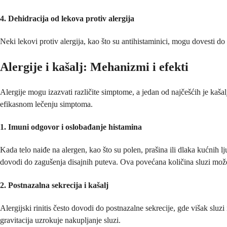
4. Dehidracija od lekova protiv alergija
Neki lekovi protiv alergija, kao što su antihistaminici, mogu dovesti d
Alergije i kašalj: Mehanizmi i efekti
Alergije mogu izazvati različite simptome, a jedan od najčešćih je kaš
efikasnom lečenju simptoma.
1. Imuni odgovor i oslobađanje histamina
Kada telo naiđe na alergen, kao što su polen, prašina ili dlaka kućnih 
dovodi do zagušenja disajnih puteva. Ova povećana količina sluzi može i
2. Postnazalna sekrecija i kašalj
Alergijski rinitis često dovodi do postnazalne sekrecije, gde višak sluzi 
gravitacija uzrokuje nakupljanje sluzi.