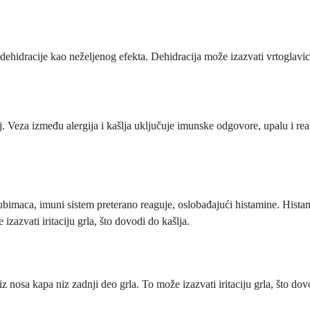
o dehidracije kao neželjenog efekta. Dehidracija može izazvati vrtoglavi
alj. Veza između alergija i kašlja uključuje imunske odgovore, upalu i
ljubimaca, imuni sistem preterano reaguje, oslobađajući histamine. Hista
zazvati iritaciju grla, što dovodi do kašlja.
iz nosa kapa niz zadnji deo grla. To može izazvati iritaciju grla, što dov