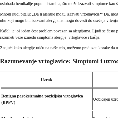
oslobađa hemikalije poput histamina, što može izazvati simptome kao što 
Mnogi ljudi pitaju: „Da li alergije mogu izazvati vrtoglavicu?“ Da, mog
uhu koji mogu biti izazvani alergijama mogu dovesti do osećaja vrtenja,
Kašalj je još jedan čest problem povezan sa alergijama. Ljudi se često pi
razumeti veze između simptoma alergije, vrtoglavice i kašlja.
Znajući kako alergije utiču na naše telo, možemo preduzeti korake da
Razumevanje vrtoglavice: Simptomi i uzro
Uzrok
Benigna paroksizmalna pozicijska vrtoglavica
Uobičajen uzro
(BPPV)