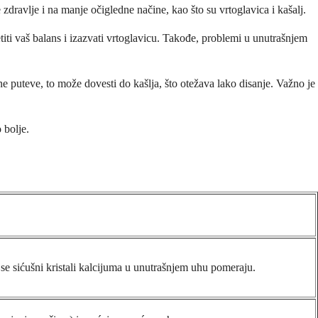
zdravlje i na manje očigledne načine, kao što su vrtoglavica i kašalj.
titi vaš balans i izazvati vrtoglavicu. Takođe, problemi u unutrašnjem
jne puteve, to može dovesti do kašlja, što otežava lako disanje. Važno je
 bolje.
se sićušni kristali kalcijuma u unutrašnjem uhu pomeraju.