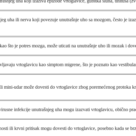
ašnjeg uha koji izaziva epizode vrtoglavice, gubitka sluha, tinitusa (z
jeg uha ili nerva koji povezuje unutrašnje uho sa mozgom, često je iza
ao što je potres mozga, može uticati na unutrašnje uho ili mozak i dove
ivljavaju vrtoglavicu kao simptom migrene, što je poznato kao vestibul
li mini-udar može dovesti do vrtoglavice zbog poremećenog protoka krv
i virusne infekcije unutrašnjeg uha mogu izazvati vrtoglavicu, obično 
osti ili krvni pritisak mogu dovesti do vrtoglavice, posebno kada se brz