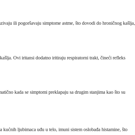
zazivaju ili pogoršavaju simptome astme, što dovodi do hroničnog kašlja,
ja. Ovi iritansi dodatno iritiraju respiratorni trakt, čineći refleks
matično kada se simptomi preklapaju sa drugim stanjima kao što su
ka kućnih ljubimaca uđu u telo, imuni sistem oslobađa histamine, što