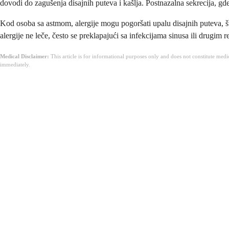
dovodi do zagušenja disajnih puteva i kašlja. Postnazalna sekrecija, gde s
Kod osoba sa astmom, alergije mogu pogoršati upalu disajnih puteva, št
alergije ne leče, često se preklapajući sa infekcijama sinusa ili drug
Medical Disclaimer:
This article is for informational purposes only and does not constitute med
immediately.