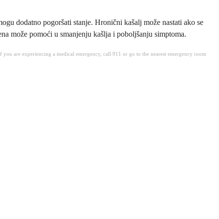
ogu dodatno pogoršati stanje. Hronični kašalj može nastati ako se
ergena može pomoći u smanjenju kašlja i poboljšanju simptoma.
. If you are experiencing a medical emergency, call 911 or go to the nearest emergency room