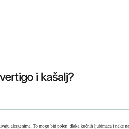
vertigo i kašalj?
nazivaju alergenima. To mogu biti polen, dlaka kućnih ljubimaca i neke