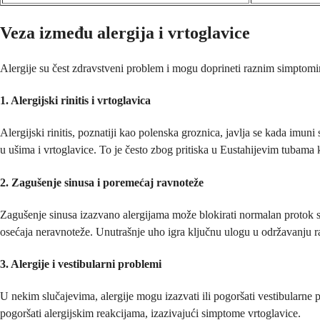
Veza između alergija i vrtoglavice
Alergije su čest zdravstveni problem i mogu doprineti raznim simptomi
1. Alergijski rinitis i vrtoglavica
Alergijski rinitis, poznatiji kao polenska groznica, javlja se kada imun
u ušima i vrtoglavice. To je često zbog pritiska u Eustahijevim tubama k
2. Zagušenje sinusa i poremećaj ravnoteže
Zagušenje sinusa izazvano alergijama može blokirati normalan protok sluz
osećaja neravnoteže. Unutrašnje uho igra ključnu ulogu u održavanju r
3. Alergije i vestibularni problemi
U nekim slučajevima, alergije mogu izazvati ili pogoršati vestibularne p
pogoršati alergijskim reakcijama, izazivajući simptome vrtoglavice.