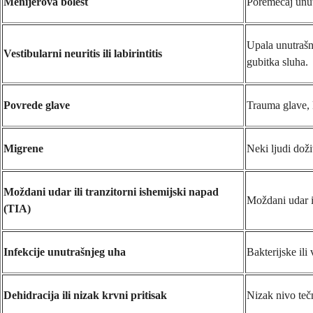
Menijerova bolest
Poremećaj unutr
Upala unutrašn
Vestibularni neuritis ili labirintitis
gubitka sluha.
Povrede glave
Trauma glave, k
Migrene
Neki ljudi dož
Moždani udar ili tranzitorni ishemijski napad
Moždani udar i
(TIA)
Infekcije unutrašnjeg uha
Bakterijske il
Dehidracija ili nizak krvni pritisak
Nizak nivo tečn