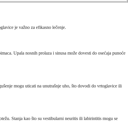
glavice je važno za efikasno lečenje.
ljubimaca. Upala nosnih prolaza i sinusa može dovesti do osećaja punoće
gušenje mogu uticati na unutrašnje uho, što dovodi do vrtoglavice ili
žu. Stanja kao što su vestibularni neuritis ili labirintitis mogu se