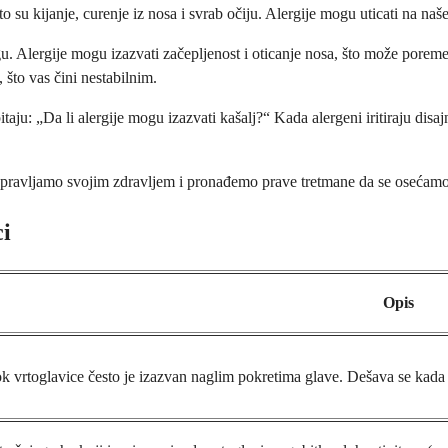
su kijanje, curenje iz nosa i svrab očiju. Alergije mogu uticati na naše 
u. Alergije mogu izazvati začepljenost i oticanje nosa, što može poreme
 što vas čini nestabilnim.
taju: „Da li alergije mogu izazvati kašalj?“ Kada alergeni iritiraju disa
 upravljamo svojim zdravljem i pronađemo prave tretmane da se osećamo
ci
Opis
k vrtoglavice često je izazvan naglim pokretima glave. Dešava se kada 