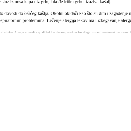
luz iz nosa kapa niz grlo, takođe iritira grlo i izaziva kašalj.
o dovodi do češćeg kašlja. Okolni okidači kao što su dim i zagađenje m
im respiratornim problemima. Lečenje alergija lekovima i izbegavanje al
ical advice. Always consult a qualified healthcare provider for diagnosis and treatment decisions