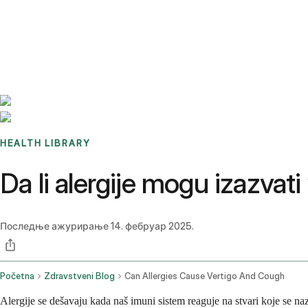
Benchmarks
Stories
FAQ
Sign up / Log in
HEALTH LIBRARY
Da li alergije mogu izazvati 
Последње ажурирање
14. фебруар 2025.
Početna
Zdravstveni Blog
Can Allergies Cause Vertigo And Cough
Alergije se dešavaju kada naš imuni sistem reaguje na stvari koje se 