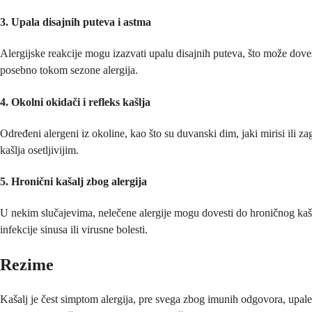
3. Upala disajnih puteva i astma
Alergijske reakcije mogu izazvati upalu disajnih puteva, što može doves
posebno tokom sezone alergija.
4. Okolni okidači i refleks kašlja
Određeni alergeni iz okoline, kao što su duvanski dim, jaki mirisi ili zag
kašlja osetljivijim.
5. Hronični kašalj zbog alergija
U nekim slučajevima, nelečene alergije mogu dovesti do hroničnog kašl
infekcije sinusa ili virusne bolesti.
Rezime
Kašalj je čest simptom alergija, pre svega zbog imunih odgovora, upale