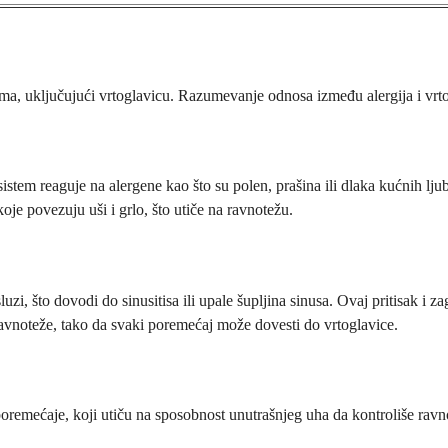
ma, uključujući vrtoglavicu. Razumevanje odnosa između alergija i vrto
i sistem reaguje na alergene kao što su polen, prašina ili dlaka kućnih 
oje povezuju uši i grlo, što utiče na ravnotežu.
i, što dovodi do sinusitisa ili upale šupljina sinusa. Ovaj pritisak i za
avnoteže, tako da svaki poremećaj može dovesti do vrtoglavice.
oremećaje, koji utiču na sposobnost unutrašnjeg uha da kontroliše ravnote