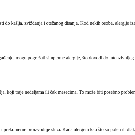
ti do kašlja, zviždanja i otežanog disanja. Kod nekih osoba, alergije i
ađenje, mogu pogoršati simptome alergije, što dovodi do intenzivnijeg kašl
ja, koji traje nedeljama ili čak mesecima. To može biti posebno proble
 i prekomerne proizvodnje sluzi. Kada alergeni kao što su polen ili dla