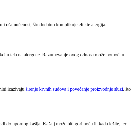
cu i ošamućenost, što dodatno komplikuje efekte alergija.
 reakciju tela na alergene. Razumevanje ovog odnosa može pomoći u
mini izazivaju
širenje krvnih sudova i povećanje proizvodnje sluzi
, što
odi do upornog kašlja. Kašalj može biti gori noću ili kada ležite, jer