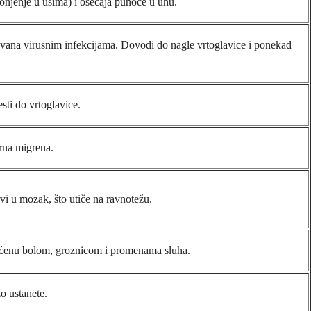
vonjenje u ušima) i osećaja punoće u uhu.
zvana virusnim infekcijama. Dovodi do nagle vrtoglavice i ponekad
sti do vrtoglavice.
arna migrena.
i u mozak, što utiče na ravnotežu.
praćenu bolom, groznicom i promenama sluha.
o ustanete.