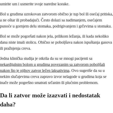
umirite um i usmerite svoje naredne korake.
Bol u grudima uzrokovan zatvorom obično je tup bol ili osećaj pritiska,
a ne oštar ili probadajući. Često dolazi sa nadimanjem, osećajem
punoće u gornjem delu stomaka, podrigivanjem i grčevima u stomaku.
Bol se može pogoršati nakon jela, prilikom ležanja, ili kada nekoliko
dana niste imali stolicu. Obično se poboljšava nakon ispuštanja gasova
ili pražnjenja creva.
Jedna klinička studija je otkrila da su se mnogi pacijenti sa
nekardijalnim bolom u grudima povezanim sa zatvorom poboljšali
nakon što je njihov zatvor lečen laksativima
. Ovo sugeriše da su u
nekim slučajevima creva zapravo izvor nelagode u grudima koja se
inače može pogrešno smatrati srčanim ili plućnim problemom.
Da li zatvor može izazvati i nedostatak
daha?