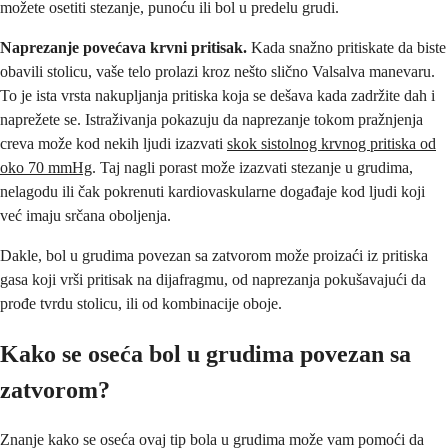
možete osetiti stezanje, punoću ili bol u predelu grudi.
Naprezanje povećava krvni pritisak.
Kada snažno pritiskate da biste
obavili stolicu, vaše telo prolazi kroz nešto slično Valsalva manevaru.
To je ista vrsta nakupljanja pritiska koja se dešava kada zadržite dah i
naprežete se. Istraživanja pokazuju da naprezanje tokom pražnjenja
creva može kod nekih ljudi izazvati
skok sistolnog krvnog pritiska od
oko 70 mmHg
. Taj nagli porast može izazvati stezanje u grudima,
nelagodu ili čak pokrenuti kardiovaskularne događaje kod ljudi koji
već imaju srčana oboljenja.
Dakle, bol u grudima povezan sa zatvorom može proizaći iz pritiska
gasa koji vrši pritisak na dijafragmu, od naprezanja pokušavajući da
prođe tvrdu stolicu, ili od kombinacije oboje.
Kako se oseća bol u grudima povezan sa
zatvorom?
Znanje kako se oseća ovaj tip bola u grudima može vam pomoći da