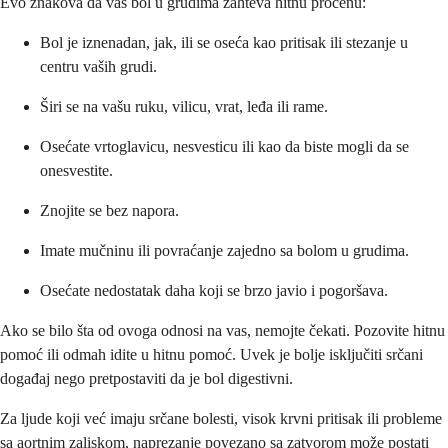
Evo znakova da vaš bol u grudima zahteva hitnu procenu:
Bol je iznenadan, jak, ili se oseća kao pritisak ili stezanje u
centru vaših grudi.
Širi se na vašu ruku, vilicu, vrat, leđa ili rame.
Osećate vrtoglavicu, nesvesticu ili kao da biste mogli da se
onesvestite.
Znojite se bez napora.
Imate mučninu ili povraćanje zajedno sa bolom u grudima.
Osećate nedostatak daha koji se brzo javio i pogoršava.
Ako se bilo šta od ovoga odnosi na vas, nemojte čekati. Pozovite hitnu
pomoć ili odmah idite u hitnu pomoć. Uvek je bolje isključiti srčani
događaj nego pretpostaviti da je bol digestivni.
Za ljude koji već imaju srčane bolesti, visok krvni pritisak ili probleme
sa aortnim zaliskom, naprezanje povezano sa zatvorom može postati