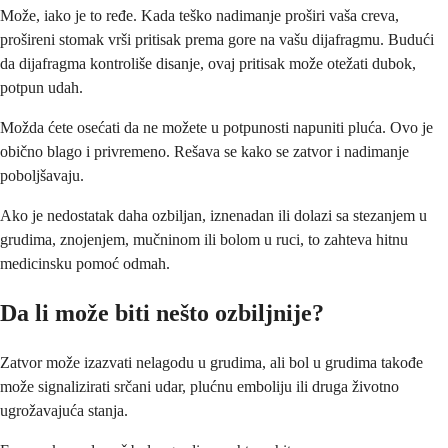
Može, iako je to ređe. Kada teško nadimanje proširi vaša creva,
prošireni stomak vrši pritisak prema gore na vašu dijafragmu. Budući
da dijafragma kontroliše disanje, ovaj pritisak može otežati dubok,
potpun udah.
Možda ćete osećati da ne možete u potpunosti napuniti pluća. Ovo je
obično blago i privremeno. Rešava se kako se zatvor i nadimanje
poboljšavaju.
Ako je nedostatak daha ozbiljan, iznenadan ili dolazi sa stezanjem u
grudima, znojenjem, mučninom ili bolom u ruci, to zahteva hitnu
medicinsku pomoć odmah.
Da li može biti nešto ozbiljnije?
Zatvor može izazvati nelagodu u grudima, ali bol u grudima takođe
može signalizirati srčani udar, plućnu emboliju ili druga životno
ugrožavajuća stanja.