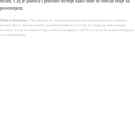
srčani. Cilj je jasnoća i pravilno lečenje kako biste se osećali bolje sa
poverenjem.
Medical Disclaimer:
This article is for informational purposes only and does not constitute
medical advice. Always consult a qualified healthcare provider for diagnosis and treatment
decisions. If you are experiencing a medical emergency, call 911 or go to the nearest emergency
room immediately.