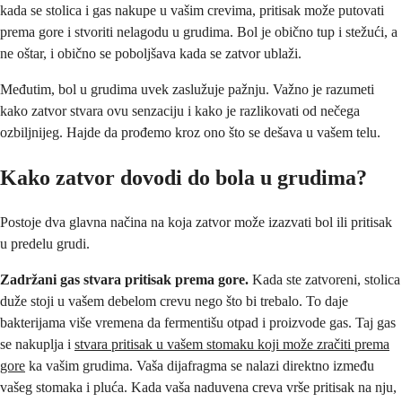
kada se stolica i gas nakupe u vašim crevima, pritisak može putovati
prema gore i stvoriti nelagodu u grudima. Bol je obično tup i stežući, a
ne oštar, i obično se poboljšava kada se zatvor ublaži.
Međutim, bol u grudima uvek zaslužuje pažnju. Važno je razumeti
kako zatvor stvara ovu senzaciju i kako je razlikovati od nečega
ozbiljnijeg. Hajde da prođemo kroz ono što se dešava u vašem telu.
Kako zatvor dovodi do bola u grudima?
Postoje dva glavna načina na koja zatvor može izazvati bol ili pritisak
u predelu grudi.
Zadržani gas stvara pritisak prema gore.
Kada ste zatvoreni, stolica
duže stoji u vašem debelom crevu nego što bi trebalo. To daje
bakterijama više vremena da fermentišu otpad i proizvode gas. Taj gas
se nakuplja i
stvara pritisak u vašem stomaku koji može zračiti prema
gore
ka vašim grudima. Vaša dijafragma se nalazi direktno između
vašeg stomaka i pluća. Kada vaša naduvena creva vrše pritisak na nju,