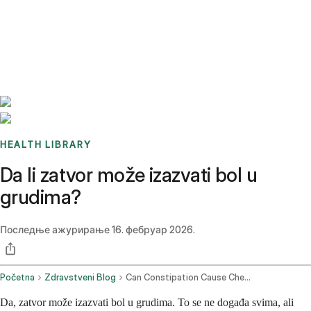
Benchmarks
Stories
FAQ
Sign up / Log in
HEALTH LIBRARY
Da li zatvor može izazvati bol u
grudima?
Последње ажурирање
16. фебруар 2026.
Početna
Zdravstveni Blog
Can Constipation Cause Chest Pain
Da, zatvor može izazvati bol u grudima. To se ne događa svima, ali