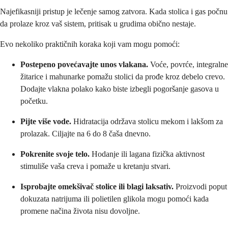
Najefikasniji pristup je lečenje samog zatvora. Kada stolica i gas počnu
da prolaze kroz vaš sistem, pritisak u grudima obično nestaje.
Evo nekoliko praktičnih koraka koji vam mogu pomoći:
Postepeno povećavajte unos vlakana.
Voće, povrće, integralne
žitarice i mahunarke pomažu stolici da prođe kroz debelo crevo.
Dodajte vlakna polako kako biste izbegli pogoršanje gasova u
početku.
Pijte više vode.
Hidratacija održava stolicu mekom i lakšom za
prolazak. Ciljajte na 6 do 8 čaša dnevno.
Pokrenite svoje telo.
Hodanje ili lagana fizička aktivnost
stimuliše vaša creva i pomaže u kretanju stvari.
Isprobajte omekšivač stolice ili blagi laksativ.
Proizvodi poput
dokuzata natrijuma ili polietilen glikola mogu pomoći kada
promene načina života nisu dovoljne.