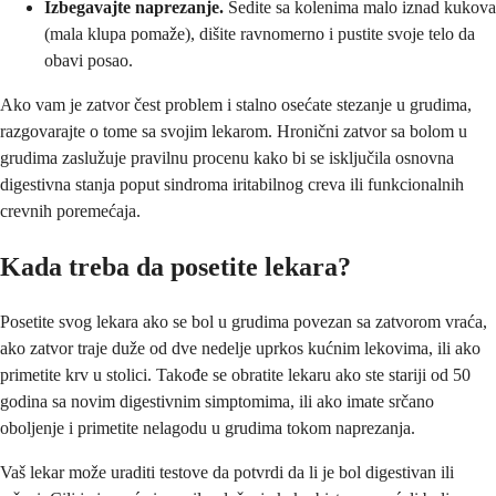
Izbegavajte naprezanje.
Sedite sa kolenima malo iznad kukova
(mala klupa pomaže), dišite ravnomerno i pustite svoje telo da
obavi posao.
Ako vam je zatvor čest problem i stalno osećate stezanje u grudima,
razgovarajte o tome sa svojim lekarom. Hronični zatvor sa bolom u
grudima zaslužuje pravilnu procenu kako bi se isključila osnovna
digestivna stanja poput sindroma iritabilnog creva ili funkcionalnih
crevnih poremećaja.
Kada treba da posetite lekara?
Posetite svog lekara ako se bol u grudima povezan sa zatvorom vraća,
ako zatvor traje duže od dve nedelje uprkos kućnim lekovima, ili ako
primetite krv u stolici. Takođe se obratite lekaru ako ste stariji od 50
godina sa novim digestivnim simptomima, ili ako imate srčano
oboljenje i primetite nelagodu u grudima tokom naprezanja.
Vaš lekar može uraditi testove da potvrdi da li je bol digestivan ili