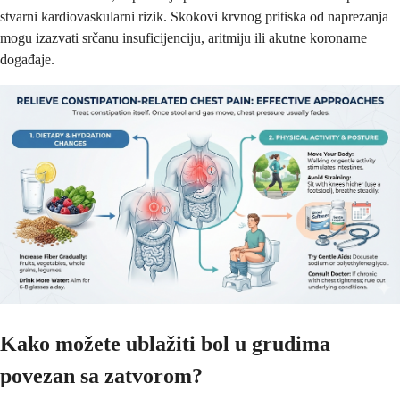
stvarni kardiovaskularni rizik. Skokovi krvnog pritiska od naprezanja
mogu izazvati srčanu insuficijenciju, aritmiju ili akutne koronarne
događaje.
Kako možete ublažiti bol u grudima
povezan sa zatvorom?