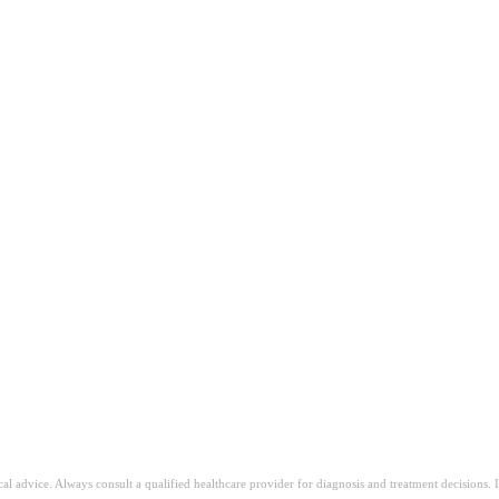
ljšava.
na mokraća, suva usta ili nema suza pri plakanju (kod dece).
n što se činilo da se poboljšava.
d komplikacija.
Simptomi i znaci gripa
Umirivanje uznemirenog stomaka
ical advice. Always consult a qualified healthcare provider for diagnosis and treatment decisions