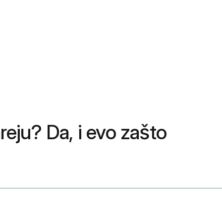
areju? Da, i evo zašto