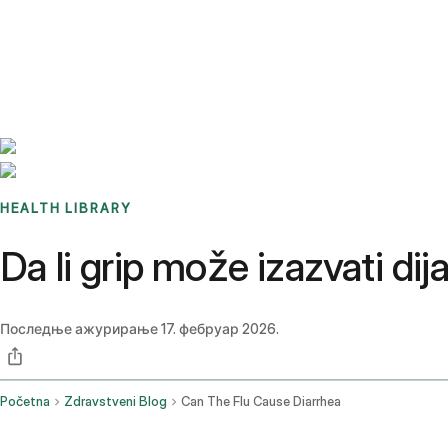
Benchmarks
Stories
FAQ
Sign up / Log in
HEALTH LIBRARY
Da li grip može izazvati dij
Последње ажурирање
17. фебруар 2026.
Početna
Zdravstveni Blog
Can The Flu Cause Diarrhea