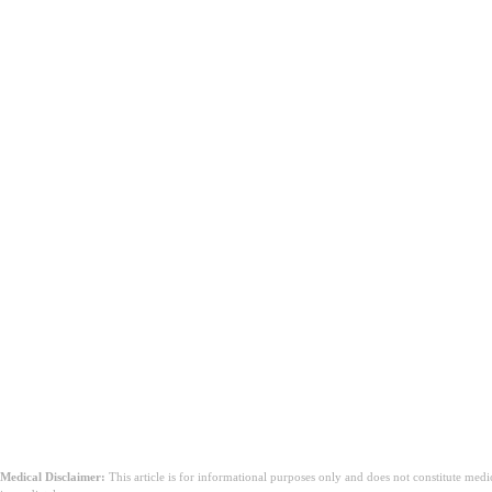
Dijareja traje duže od tri dana ili se pogoršava umesto da se pobo
Vidite krv ili tamnu, katranastu stolicu.
Ne možete zadržati nikakvu tečnost duže od 12 sati.
Primećujete znake dehidracije kao što su vrtoglavica, veoma tam
Vaša temperatura prelazi 103 stepena Farenhajta ili se vraća nako
Imate hronično zdravstveno stanje koje vas stavlja u veći rizik o
Zaključak
Pregled gastroenteritisa
Medical Disclaimer:
This article is for informational purposes only and does not constitute med