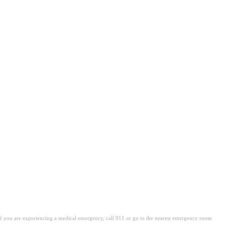
Koliko ljudi umire od gripa svake godine
. If you are experiencing a medical emergency, call 911 or go to the nearest emergency room