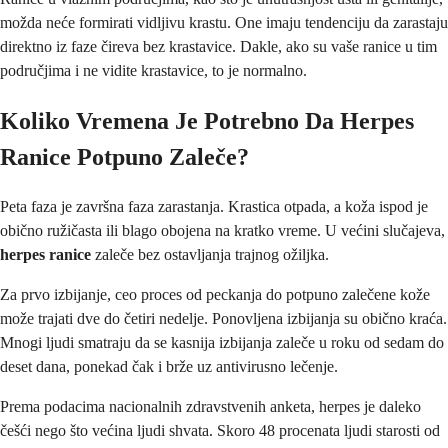
možda neće formirati vidljivu krastu. One imaju tendenciju da zarastaju
direktno iz faze čireva bez krastavice. Dakle, ako su vaše ranice u tim
područjima i ne vidite krastavice, to je normalno.
Koliko Vremena Je Potrebno Da Herpes
Ranice Potpuno Zaleče?
Peta faza je završna faza zarastanja. Krastica otpada, a koža ispod je
obično ružičasta ili blago obojena na kratko vreme. U većini slučajeva,
herpes ranice
zaleče bez ostavljanja trajnog ožiljka.
Za prvo izbijanje, ceo proces od peckanja do potpuno zalečene kože
može trajati dve do četiri nedelje. Ponovljena izbijanja su obično kraća.
Mnogi ljudi smatraju da se kasnija izbijanja zaleče u roku od sedam do
deset dana, ponekad čak i brže uz antivirusno lečenje.
Prema podacima nacionalnih zdravstvenih anketa, herpes je daleko
češći nego što većina ljudi shvata. Skoro 48 procenata ljudi starosti od