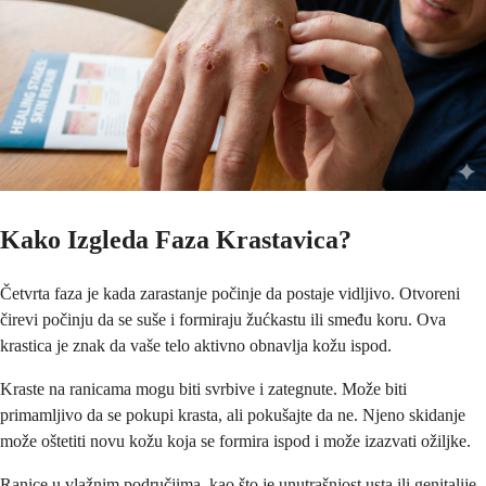
Kako Izgleda Faza Krastavica?
Četvrta faza je kada zarastanje počinje da postaje vidljivo. Otvoreni
čirevi počinju da se suše i formiraju žućkastu ili smeđu koru. Ova
krastica je znak da vaše telo aktivno obnavlja kožu ispod.
Kraste na ranicama mogu biti svrbive i zategnute. Može biti
primamljivo da se pokupi krasta, ali pokušajte da ne. Njeno skidanje
može oštetiti novu kožu koja se formira ispod i može izazvati ožiljke.
Ranice u vlažnim područjima, kao što je unutrašnjost usta ili genitalije,