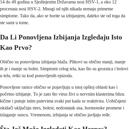
14 do 49 godina u Sjedinjenim Državama nosi HSV-1, a oko 12
procenata nosi HSV-2. Mnogi od njih nikada nemaju primetne
simptome. Tako da, ako se borite sa izbijanjem, daleko ste od toga da
ste sami u tome.
Da Li Ponovljena Izbijanja Izgledaju Isto
Kao Prvo?
Obično su ponovljena izbijanja blaža. Plikovi su obično manji, manje
ih je i manje su bolni. Simptomi celog tela, kao što su groznica i bolovi
u telu, retki su kod ponovljenih epizoda.
Ponovljene ranice obično se pojavljuju u istoj opštoj oblasti kao i
početno izbijanje. To je zato što virus živi u nervnim klasterima blizu
kičme i putuje istim putevima svaki put kada se reaktivira. Uobičajeni
okidači uključuju stres, bolest, nedostatak sna, hormonske promene i
izlaganje suncu. Vremenom, izbijanja se obično javljaju ređe.