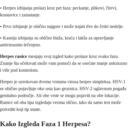
• Herpes izbijanja prolazi kroz pet faza: peckanje, plikovi, čirevi,
krastavice i zarastanje.
• Prvo izbijanje je obično najgore i može trajati dve do četiri nedelje.
• Kasnija izbijanja su obično blaža, kraća i lakša za upravljanje
antivirusnim lečenjem.
Herpes ranice
menjaju svoj izgled kako prolaze kroz svaku fazu.
Znanje šta očekivati može vam pomoći da se osećate manje anksiozno
i više pod kontrolom.
Herpes je uzrokovan dvema vrstama virusa herpes simpleksa. HSV-1
se obično pojavljuje oko usta kao groznica. HSV-2 uglavnom pogađa
genitalno područje. Ali obe vrste se mogu pojaviti na obe lokacije.
Ranice od oba tipa izgledaju veoma slično, tako da samo test može
potvrditi koji tip imate.
Kako Izgleda Faza 1 Herpesa?