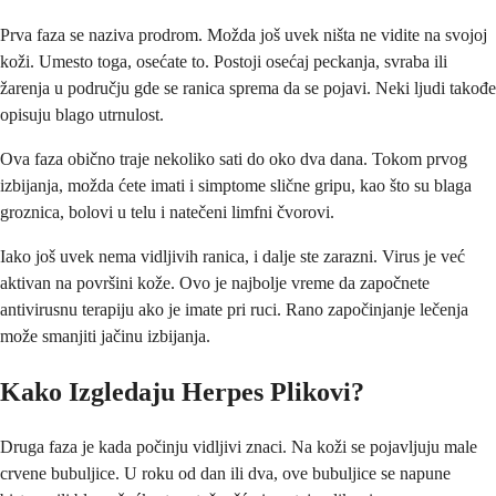
Prva faza se naziva prodrom. Možda još uvek ništa ne vidite na svojoj
koži. Umesto toga, osećate to. Postoji osećaj peckanja, svraba ili
žarenja u području gde se ranica sprema da se pojavi. Neki ljudi takođe
opisuju blago utrnulost.
Ova faza obično traje nekoliko sati do oko dva dana. Tokom prvog
izbijanja, možda ćete imati i simptome slične gripu, kao što su blaga
groznica, bolovi u telu i natečeni limfni čvorovi.
Iako još uvek nema vidljivih ranica, i dalje ste zarazni. Virus je već
aktivan na površini kože. Ovo je najbolje vreme da započnete
antivirusnu terapiju ako je imate pri ruci. Rano započinjanje lečenja
može smanjiti jačinu izbijanja.
Kako Izgledaju Herpes Plikovi?
Druga faza je kada počinju vidljivi znaci. Na koži se pojavljuju male
crvene bubuljice. U roku od dan ili dva, ove bubuljice se napune