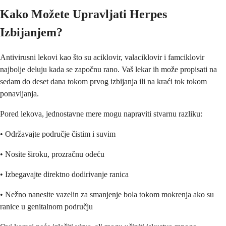
Kako Možete Upravljati Herpes
Izbijanjem?
Antivirusni lekovi kao što su aciklovir, valaciklovir i famciklovir
najbolje deluju kada se započnu rano. Vaš lekar ih može propisati na
sedam do deset dana tokom prvog izbijanja ili na kraći tok tokom
ponavljanja.
Pored lekova, jednostavne mere mogu napraviti stvarnu razliku:
• Održavajte područje čistim i suvim
• Nosite široku, prozračnu odeću
• Izbegavajte direktno dodirivanje ranica
• Nežno nanesite vazelin za smanjenje bola tokom mokrenja ako su
ranice u genitalnom području