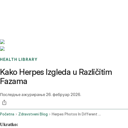
Benchmarks
Stories
FAQ
Sign up / Log in
HEALTH LIBRARY
Kako Herpes Izgleda u Različitim
Fazama
Последње ажурирање
26. фебруар 2026.
Početna
Zdravstveni Blog
Herpes Photos In Different Stages
Ukratko: