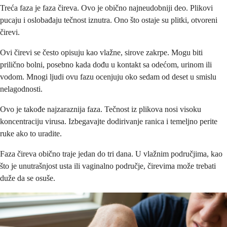
Treća faza je faza čireva. Ovo je obično najneudobniji deo. Plikovi
pucaju i oslobađaju tečnost iznutra. Ono što ostaje su plitki, otvoreni
čirevi.
Ovi čirevi se često opisuju kao vlažne, sirove zakrpe. Mogu biti
prilično bolni, posebno kada dođu u kontakt sa odećom, urinom ili
vodom. Mnogi ljudi ovu fazu ocenjuju oko sedam od deset u smislu
nelagodnosti.
Ovo je takođe najzaraznija faza. Tečnost iz plikova nosi visoku
koncentraciju virusa. Izbegavajte dodirivanje ranica i temeljno perite
ruke ako to uradite.
Faza čireva obično traje jedan do tri dana. U vlažnim područjima, kao
što je unutrašnjost usta ili vaginalno područje, čirevima može trebati
duže da se osuše.