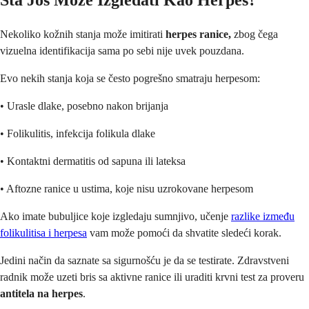
Šta Još Može Izgledati Kao Herpes?
Nekoliko kožnih stanja može imitirati
herpes ranice,
zbog čega
vizuelna identifikacija sama po sebi nije uvek pouzdana.
Evo nekih stanja koja se često pogrešno smatraju herpesom:
• Urasle dlake, posebno nakon brijanja
• Folikulitis, infekcija folikula dlake
• Kontaktni dermatitis od sapuna ili lateksa
• Aftozne ranice u ustima, koje nisu uzrokovane herpesom
Ako imate bubuljice koje izgledaju sumnjivo, učenje
razlike između
folikulitisa i herpesa
vam može pomoći da shvatite sledeći korak.
Jedini način da saznate sa sigurnošću je da se testirate. Zdravstveni
radnik može uzeti bris sa aktivne ranice ili uraditi krvni test za proveru
antitela na herpes
.