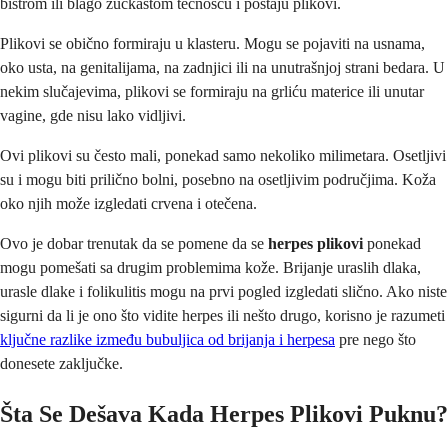
bistrom ili blago žućkastom tečnošću i postaju plikovi.
Plikovi se obično formiraju u klasteru. Mogu se pojaviti na usnama,
oko usta, na genitalijama, na zadnjici ili na unutrašnjoj strani bedara. U
nekim slučajevima, plikovi se formiraju na grliću materice ili unutar
vagine, gde nisu lako vidljivi.
Ovi plikovi su često mali, ponekad samo nekoliko milimetara. Osetljivi
su i mogu biti prilično bolni, posebno na osetljivim područjima. Koža
oko njih može izgledati crvena i otečena.
Ovo je dobar trenutak da se pomene da se
herpes plikovi
ponekad
mogu pomešati sa drugim problemima kože. Brijanje uraslih dlaka,
urasle dlake i folikulitis mogu na prvi pogled izgledati slično. Ako niste
sigurni da li je ono što vidite herpes ili nešto drugo, korisno je razumeti
ključne razlike između bubuljica od brijanja i herpesa
pre nego što
donesete zaključke.
Šta Se Dešava Kada Herpes Plikovi Puknu?