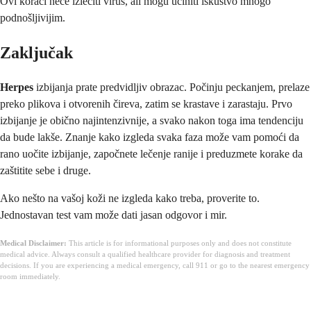
Ovi koraci neće izlečiti virus, ali mogu učiniti iskustvo mnogo
podnošljivijim.
Zaključak
Herpes
izbijanja prate predvidljiv obrazac. Počinju peckanjem, prelaze
preko plikova i otvorenih čireva, zatim se krastave i zarastaju. Prvo
izbijanje je obično najintenzivnije, a svako nakon toga ima tendenciju
da bude lakše. Znanje kako izgleda svaka faza može vam pomoći da
rano uočite izbijanje, započnete lečenje ranije i preduzmete korake da
zaštitite sebe i druge.
Ako nešto na vašoj koži ne izgleda kako treba, proverite to.
Jednostavan test vam može dati jasan odgovor i mir.
Medical Disclaimer:
This article is for informational purposes only and does not constitute
medical advice. Always consult a qualified healthcare provider for diagnosis and treatment
decisions. If you are experiencing a medical emergency, call 911 or go to the nearest emergency
room immediately.