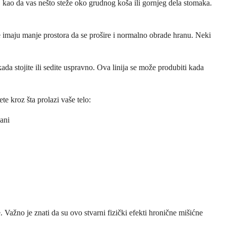
, kao da vas nešto steže oko grudnog koša ili gornjeg dela stomaka.
e imaju manje prostora da se prošire i normalno obrade hranu. Neki
ada stojite ili sedite uspravno. Ova linija se može produbiti kada
 kroz šta prolazi vaše telo:
čani
Važno je znati da su ovo stvarni fizički efekti hronične mišićne