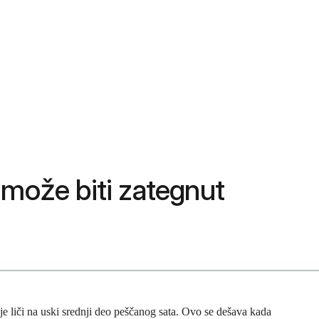
 može biti zategnut
je liči na uski srednji deo peščanog sata. Ovo se dešava kada