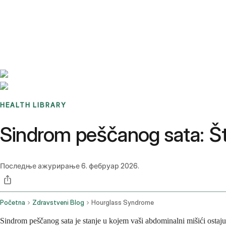
Benchmarks
Stories
FAQ
Sign up / Log in
HEALTH LIBRARY
Sindrom peščanog sata: Št
Последње ажурирање
6. фебруар 2026.
Početna
Zdravstveni Blog
Hourglass Syndrome
Sindrom peščanog sata je stanje u kojem vaši abdominalni mišići ostaju 