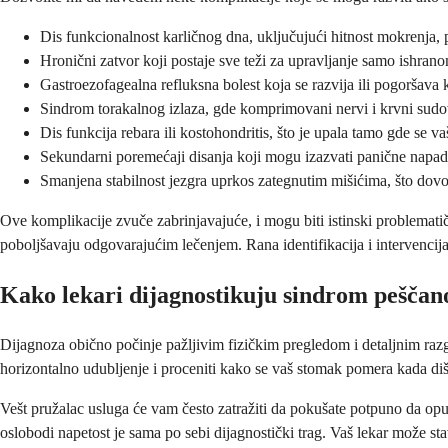
Dis funkcionalnost karličnog dna, uključujući hitnost mokrenja,
Hronični zatvor koji postaje sve teži za upravljanje samo ishran
Gastroezofagealna refluksna bolest koja se razvija ili pogoršava
Sindrom torakalnog izlaza, gde komprimovani nervi i krvni sudov
Dis funkcija rebara ili kostohondritis, što je upala tamo gde se v
Sekundarni poremećaji disanja koji mogu izazvati panične napade
Smanjena stabilnost jezgra uprkos zategnutim mišićima, što dovod
Ove komplikacije zvuče zabrinjavajuće, i mogu biti istinski problemati
poboljšavaju odgovarajućim lečenjem. Rana identifikacija i intervencija
Kako lekari dijagnostikuju sindrom peščan
Dijagnoza obično počinje pažljivim fizičkim pregledom i detaljnim razgo
horizontalno udubljenje i proceniti kako se vaš stomak pomera kada diš
Vešt pružalac usluga će vam često zatražiti da pokušate potpuno da o
oslobodi napetost je sama po sebi dijagnostički trag. Vaš lekar može st