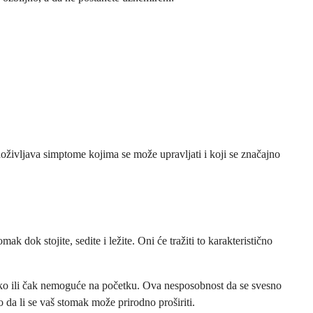
oživljava simptome kojima se može upravljati i koji se značajno
dok stojite, sedite i ležite. Oni će tražiti to karakteristično
ško ili čak nemoguće na početku. Ova nesposobnost da se svesno
 da li se vaš stomak može prirodno proširiti.