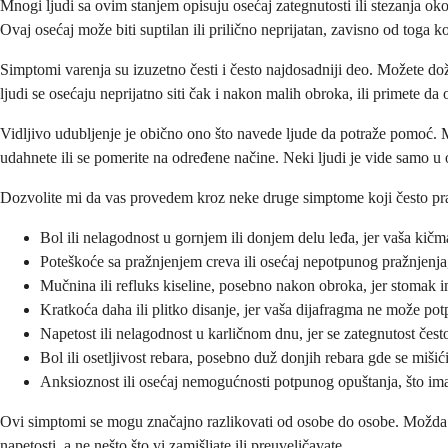
Mnogi ljudi sa ovim stanjem opisuju osećaj zategnutosti ili stezanja o
Ovaj osećaj može biti suptilan ili prilično neprijatan, zavisno od toga k
Simptomi varenja su izuzetno česti i često najdosadniji deo. Možete do
ljudi se osećaju neprijatno siti čak i nakon malih obroka, ili primete d
Vidljivo udubljenje je obično ono što navede ljude da potraže pomoć. Mož
udahnete ili se pomerite na određene načine. Neki ljudi je vide samo u
Dozvolite mi da vas provedem kroz neke druge simptome koji često prat
Bol ili nelagodnost u gornjem ili donjem delu leđa, jer vaša kič
Poteškoće sa pražnjenjem creva ili osećaj nepotpunog pražnjenja,
Mučnina ili refluks kiseline, posebno nakon obroka, jer stomak i
Kratkoća daha ili plitko disanje, jer vaša dijafragma ne može p
Napetost ili nelagodnost u karličnom dnu, jer se zategnutost čes
Bol ili osetljivost rebara, posebno duž donjih rebara gde se mišić
Anksioznost ili osećaj nemogućnosti potpunog opuštanja, što ima 
Ovi simptomi se mogu značajno razlikovati od osobe do osobe. Možda doži
napetosti, a ne nešto što vi zamišljate ili preuveličavate.