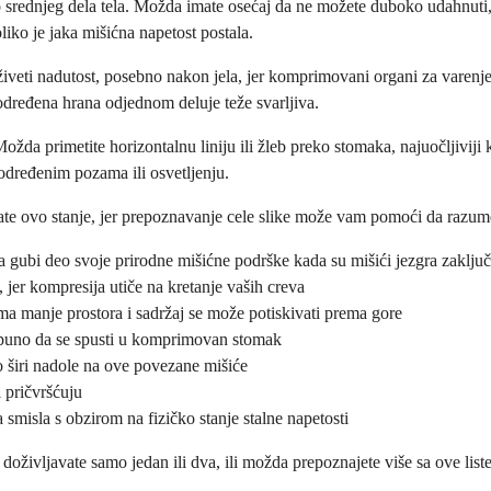
ko srednjeg dela tela. Možda imate osećaj da ne možete duboko udahnuti
oliko je jaka mišićna napetost postala.
živeti nadutost, posebno nakon jela, jer komprimovani organi za varenj
a određena hrana odjednom deluje teže svarljiva.
da primetite horizontalnu liniju ili žleb preko stomaka, najuočljiviji k
 određenim pozama ili osvetljenju.
e ovo stanje, jer prepoznavanje cele slike može vam pomoći da razumete
ma gubi deo svoje prirodne mišićne podrške kada su mišići jezgra zaklju
 jer kompresija utiče na kretanje vaših creva
ma manje prostora i sadržaj se može potiskivati prema gore
otpuno da se spusti u komprimovan stomak
to širi nadole na ove povezane mišiće
i pričvršćuju
smisla s obzirom na fizičko stanje stalne napetosti
vljavate samo jedan ili dva, ili možda prepoznajete više sa ove liste. 