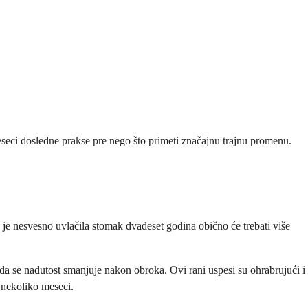
eseci dosledne prakse pre nego što primeti značajnu trajnu promenu.
 je nesvesno uvlačila stomak dvadeset godina obično će trebati više
 da se nadutost smanjuje nakon obroka. Ovi rani uspesi su ohrabrujući i
 nekoliko meseci.