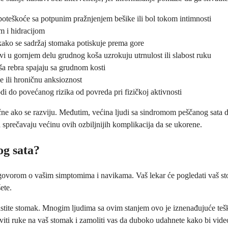
 poteškoće sa potpunim pražnjenjem bešike ili bol tokom intimnosti
om i hidracijom
 kako se sadržaj stomaka potiskuje prema gore
i u gornjem delu grudnog koša uzrokuju utrnulost ili slabost ruku
aša rebra spajaju sa grudnom kosti
 ili hroničnu anksioznost
i do povećanog rizika od povreda pri fizičkoj aktivnosti
čne ako se razviju. Međutim, većina ljudi sa sindromom peščanog sata d
 sprečavaju većinu ovih ozbiljnijih komplikacija da se ukorene.
og sata?
vorom o vašim simptomima i navikama. Vaš lekar će pogledati vaš stomak 
ete.
pustite stomak. Mnogim ljudima sa ovim stanjem ovo je iznenađujuće te
aviti ruke na vaš stomak i zamoliti vas da duboko udahnete kako bi video