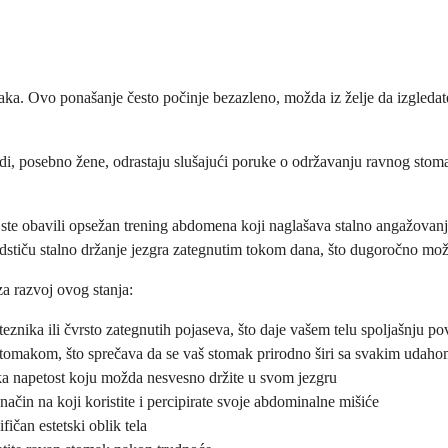
a. Ovo ponašanje često počinje bezazleno, možda iz želje da izgledate v
judi, posebno žene, odrastaju slušajući poruke o održavanju ravnog stom
te obavili opsežan trening abdomena koji naglašava stalno angažovanje
 podstiču stalno držanje jezgra zategnutim tokom dana, što dugoročno mož
za razvoj ovog stanja:
teznika ili čvrsto zategnutih pojaseva, što daje vašem telu spoljašnju
 stomakom, što sprečava da se vaš stomak prirodno širi sa svakim udah
ička napetost koju možda nesvesno držite u svom jezgru
čin na koji koristite i percipirate svoje abdominalne mišiće
fičan estetski oblik tela