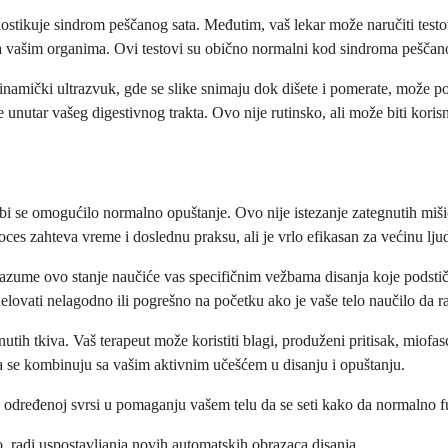
agnostikuje sindrom peščanog sata. Međutim, vaš lekar može naručiti testo
a vašim organima. Ovi testovi su obično normalni kod sindroma peščano
Dinamički ultrazvuk, gde se slike snimaju dok dišete i pomerate, može 
ke unutar vašeg digestivnog trakta. Ovo nije rutinsko, ali može biti kori
i se omogućilo normalno opuštanje. Ovo nije istezanje zategnutih miši
es zahteva vreme i doslednu praksu, ali je vrlo efikasan za većinu ljud
i razume ovo stanje naučiće vas specifičnim vežbama disanja koje podsti
vati nelagodno ili pogrešno na početku ako je vaše telo naučilo da ra
ih tkiva. Vaš terapeut može koristiti blagi, produženi pritisak, miofa
 se kombinuju sa vašim aktivnim učešćem u disanju i opuštanju.
ži određenoj svrsi u pomaganju vašem telu da se seti kako da normalno f
, radi uspostavljanja novih automatskih obrazaca disanja