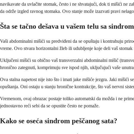
navikavate da uvlačite stomak, često i ne shvatajući, dok ti mišići ne
da održe izgled ravnog stomaka. Ovo stanje može izazvati pravi nelagodn
Šta se tačno dešava u vašem telu sa sindro
Vaši abdominalni mišići su predviđeni da se opuštaju i kontrahuju prir
vreme. Ovo stvara horizontalni žleb ili udubljenje koje deli vaš stomak
Uključeni mišići su obično vaš transverzalni abdominalni mišić (transve
hronično zategnuti, komprimuju sve ispod njih, uključujući vaše unutraš
Ova stalna napetost nije isto što i imati jake mišiće jezgra. Jaki mišić
opuštanja. Oni ostaju u stanju hronične kontrakcije, što vaš nervni sis
Vremenom, ovaj obrazac postaje toliko automatski da možda i ne primeti
jednostavno reći sebi da se opustite često ne pomaže.
Kako se oseća sindrom peščanog sata?