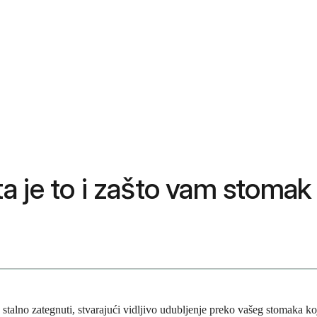
a je to i zašto vam stomak
stalno zategnuti, stvarajući vidljivo udubljenje preko vašeg stomaka ko