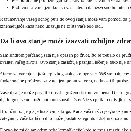
Postporođajne promene gde ste aktivno pokušavali brzo da povr
Problemi sa varenjem koji su vas naterali da nesvesno branite ili 
Razumevanje vašeg ličnog puta do ovog stanja može vam pomoći da ga ef
iznenađujuće kada neko ukazuje na to šta vaše telo radi.
Da li ovo stanje može izazvati ozbiljne zd
Sam sindrom peščanog sata nije opasan po život, što bi trebalo da pru
kvalitet vašeg života. Ovo stanje zaslužuje pažnju i lečenje, iako nije hi
Sistem za varenje najviše trpi zbog stalne kompresije. Vaš stomak, creva
funkcionalne probleme sa varenjem poput zatvora, nadutosti ili probav
Vaše disanje može postati istinski ugroženo tokom vremena. Dijafragma,
dijafragma se ne može potpuno spustiti. Završite sa plitkim udisajima,
Hronični bol je još jedna stvarna briga. Kada vaši mišići jezgra ostanu
zategnuti. Vaše karlično dno može postati zategnuto i disfunkcionalno
Dozvolite mi da navedem neke komplikacije koje se mogu razviti ako se 