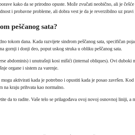
 zaborave kako da se prirodno opuste. Može zvučati neobično, ali je češ
ost i probavne probleme, ali dobra vest je da je reverzibilno uz pravi p
mom peščanog sata?
odno tokom dana. Kada razvijete sindrom peščanog sata, specifičan poja
 na gornji i donji deo, poput uskog struka u obliku peščanog sata.
rse abdominis) i unutrašnji kosi mišići (internal obliques). Ovi duboki
nje organe i sistem za varenje.
i se mogu aktivirati kada je potrebno i opustiti kada je posao završen. K
tem na kraju prihvata kao normalno.
te da to radite. Vaše telo se prilagođava ovoj novoj osnovnoj liniji, 