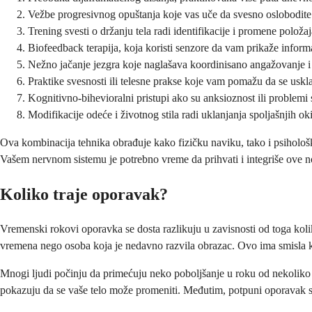
Vežbe progresivnog opuštanja koje vas uče da svesno oslobodite
Trening svesti o držanju tela radi identifikacije i promene polož
Biofeedback terapija, koja koristi senzore da vam prikaže inform
Nežno jačanje jezgra koje naglašava koordinisano angažovanje i 
Praktike svesnosti ili telesne prakse koje vam pomažu da se uskl
Kognitivno-bihevioralni pristupi ako su anksioznost ili problemi 
Modifikacije odeće i životnog stila radi uklanjanja spoljašnjih o
Ova kombinacija tehnika obrađuje kako fizičku naviku, tako i psihološk
Vašem nervnom sistemu je potrebno vreme da prihvati i integriše ove 
Koliko traje oporavak?
Vremenski rokovi oporavka se dosta razlikuju u zavisnosti od toga koli
vremena nego osoba koja je nedavno razvila obrazac. Ovo ima smisla k
Mnogi ljudi počinju da primećuju neko poboljšanje u roku od nekoliko ne
pokazuju da se vaše telo može promeniti. Međutim, potpuni oporavak s