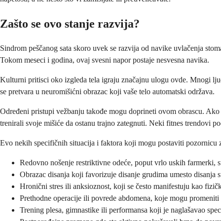
Zašto se ovo stanje razvija?
Sindrom peščanog sata skoro uvek se razvija od navike uvlačenja stomak
Tokom meseci i godina, ovaj svesni napor postaje nesvesna navika.
Kulturni pritisci oko izgleda tela igraju značajnu ulogu ovde. Mnogi l
se pretvara u neuromišićni obrazac koji vaše telo automatski održava.
Određeni pristupi vežbanju takođe mogu doprineti ovom obrascu. Ako s
trenirali svoje mišiće da ostanu trajno zategnuti. Neki fitnes trendovi
Evo nekih specifičnih situacija i faktora koji mogu postaviti pozornicu 
Redovno nošenje restriktivne odeće, poput vrlo uskih farmerki, s
Obrazac disanja koji favorizuje disanje grudima umesto disanja
Hronični stres ili anksioznost, koji se često manifestuju kao fiz
Prethodne operacije ili povrede abdomena, koje mogu promeniti na
Trening plesa, gimnastike ili performansa koji je naglašavao speci