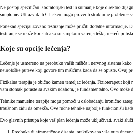
Ne postoji specifičan laboratorijski test ili snimanje koje direktno dij
simptome. Ultrazvuk ili CT sken mogu proveriti strukturne probleme s
Ponekad specijalizovano testiranje može pružiti dodatne informacije. 
testiranje se može koristiti ako su simptomi varenja teški, mereći pritis
Koje su opcije lečenja?
Lečenje je usmereno na preobuku vaših mišića i nervnog sistema kako b
neurološke puteve koji govore tim mišićima kada da se opuste. Ovaj proc
Fizikalna terapija je obično kamen temeljac lečenja. Fizioterapeut koj
vam stomak poraste sa svakim udahom, je fundamentalno. Ovo može delo
Tehnike manuelne terapije mogu pomoći u oslobađanju hronično zategnut
trbušnom zidu da omekša. Ove ručne tehnike najbolje funkcionišu kada
Evo glavnih pristupa koje vaš plan lečenja može uključivati, svaki slu
Preobuka dijaframatičnog disanja, praktikovana više puta dnevno