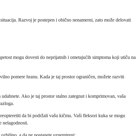
ituacija. Razvoj je postepen i obično nenamerni, zato može delovati
petost mogu dovesti do neprijatnih i ometajućih simptoma koji utiču na
ravilno pomere hranu. Kada je taj prostor ograničen, možete razviti
a udahnete. Ako je taj prostor stalno zategnut i komprimovan, vaša
razloga.
reopteretiti da bi podržali vašu kičmu. Vaši fleksori kuka se mogu
e nelagodnosti.
 ozbiljno, a da ne postanete uznemireni: