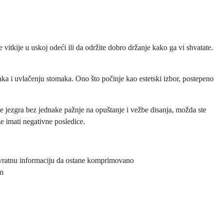
itkije u uskoj odeći ili da održite dobro držanje kako ga vi shvatate.
aka i uvlačenju stomaka. Ono što počinje kao estetski izbor, postepeno
 jezgra bez jednake pažnje na opuštanje i vežbe disanja, možda ste
e imati negativne posledice.
 povratnu informaciju da ostane komprimovano
om