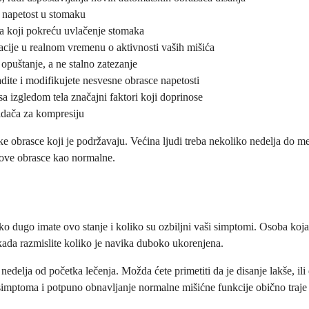
 napetost u stomaku
aja koji pokreću uvlačenje stomaka
acije u realnom vremenu o aktivnosti vaših mišića
opuštanje, a ne stalno zatezanje
adite i modifikujete nesvesne obrasce napetosti
sa izgledom tela značajni faktori koji doprinose
kidača za kompresiju
e obrasce koji je podržavaju. Većina ljudi treba nekoliko nedelja do m
nove obrasce kao normalne.
ko dugo imate ovo stanje i koliko su ozbiljni vaši simptomi. Osoba koja
ada razmislite koliko je navika duboko ukorenjena.
delja od početka lečenja. Možda ćete primetiti da je disanje lakše, ili
imptoma i potpuno obnavljanje normalne mišićne funkcije obično traje