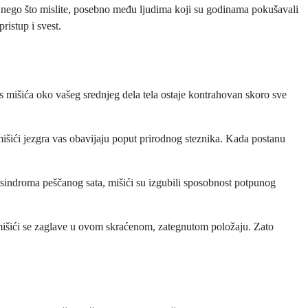
će nego što mislite, posebno među ljudima koji su godinama pokušavali
ristup i svest.
s mišića oko vašeg srednjeg dela tela ostaje kontrahovan skoro sve
 mišići jezgra vas obavijaju poput prirodnog steznika. Kada postanu
od sindroma peščanog sata, mišići su izgubili sposobnost potpunog
a mišići se zaglave u ovom skraćenom, zategnutom položaju. Zato