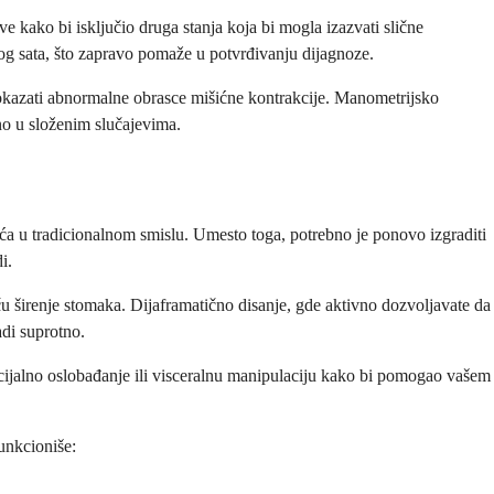
ve kako bi isključio druga stanja koja bi mogla izazvati slične
g sata, što zapravo pomaže u potvrđivanju dijagnoze.
pokazati abnormalne obrasce mišićne kontrakcije. Manometrijsko
sno u složenim slučajevima.
ća u tradicionalnom smislu. Umesto toga, potrebno je ponovo izgraditi
i.
ču širenje stomaka. Dijaframatično disanje, gde aktivno dozvoljavate da
di suprotno.
scijalno oslobađanje ili visceralnu manipulaciju kako bi pomogao vašem
unkcioniše: