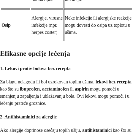
Alergije, virusne
Neke infekcije ili alergijske reakcije
Osip
infekcije (npr.
mogu dovesti do osipa uz toplotu u
herpes zoster)
ušima.
Efikasne opcije lečenja
1. Lekovi protiv bolova bez recepta
Za blagu nelagodu ili bol uzrokovan toplim ušima,
lekovi bez recepta
kao što su
ibuprofen
,
acetaminofen
ili
aspirin
mogu pomoći u
smanjenju zapaljenja i ublažavanju bola. Ovi lekovi mogu pomoći i u
lečenju prateće groznice.
2. Antihistaminici za alergije
Ako alergije doprinose osećaju toplih ušiju,
antihistaminici
kao što su