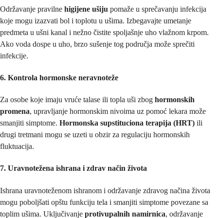
Održavanje pravilne
higijene ušiju
pomaže u sprečavanju infekcija
koje mogu izazvati bol i toplotu u ušima. Izbegavajte umetanje
predmeta u ušni kanal i nežno čistite spoljašnje uho vlažnom krpom.
Ako voda dospe u uho, brzo sušenje tog područja može sprečiti
infekcije.
6. Kontrola hormonske neravnoteže
Za osobe koje imaju vruće talase ili topla uši zbog
hormonskih
promena
, upravljanje hormonskim nivoima uz pomoć lekara može
smanjiti simptome.
Hormonska supstituciona terapija (HRT)
ili
drugi tretmani mogu se uzeti u obzir za regulaciju hormonskih
fluktuacija.
7. Uravnotežena ishrana i zdrav način života
Ishrana uravnoteženom ishranom i održavanje zdravog načina života
mogu poboljšati opštu funkciju tela i smanjiti simptome povezane sa
toplim ušima. Uključivanje
protivupalnih namirnica
, održavanje