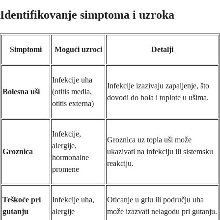
Identifikovanje simptoma i uzroka
Simptomi
Mogući uzroci
Detalji
Infekcije uha
Infekcije izazivaju zapaljenje, što
Bolesna uši
(otitis media,
dovodi do bola i toplote u ušima.
otitis externa)
Infekcije,
Groznica uz topla uši može
alergije,
Groznica
ukazivati na infekciju ili sistemsku
hormonalne
reakciju.
promene
Teškoće pri
Infekcije uha,
Oticanje u grlu ili području uha
gutanju
alergije
može izazvati nelagodu pri gutanju.