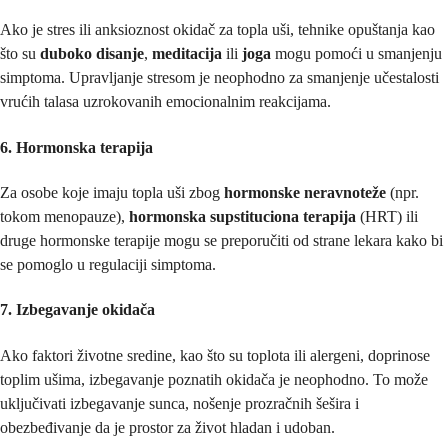
Ako je stres ili anksioznost okidač za topla uši, tehnike opuštanja kao
što su
duboko disanje
,
meditacija
ili
joga
mogu pomoći u smanjenju
simptoma. Upravljanje stresom je neophodno za smanjenje učestalosti
vrućih talasa uzrokovanih emocionalnim reakcijama.
6. Hormonska terapija
Za osobe koje imaju topla uši zbog
hormonske neravnoteže
(npr.
tokom menopauze),
hormonska supstituciona terapija
(HRT) ili
druge hormonske terapije mogu se preporučiti od strane lekara kako bi
se pomoglo u regulaciji simptoma.
7. Izbegavanje okidača
Ako faktori životne sredine, kao što su toplota ili alergeni, doprinose
toplim ušima, izbegavanje poznatih okidača je neophodno. To može
uključivati izbegavanje sunca, nošenje prozračnih šešira i
obezbeđivanje da je prostor za život hladan i udoban.