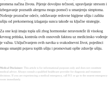
promena načina života. Pijenje dovoljno tečnosti, upravljanje stresom i
izbegavanje poznatih alergena mogu pomoći u smanjenju simptoma.
Nošenje prozračne odeće, održavanje redovne higijene ušiju i zaštita
ušiju od prekomernog izlaganja suncu takođe su ključne strategije.
Za one koji imaju topla uši zbog hormonske neravnoteže ili visokog
krvnog pritiska, kontrola ovih osnovnih faktora uz medicinsko vođenje
je važna. Uključivanjem ovih navika u svakodnevni život, pojedinci
mogu smanjiti pojavu toplih ušiju i promovisati opšte zdravlje ušiju.
Medical Disclaimer:
This article is for informational purposes only and does not constitute
medical advice. Always consult a qualified healthcare provider for diagnosis and treatment
decisions. If you are experiencing a medical emergency, call 911 or go to the nearest emergency
room immediately.