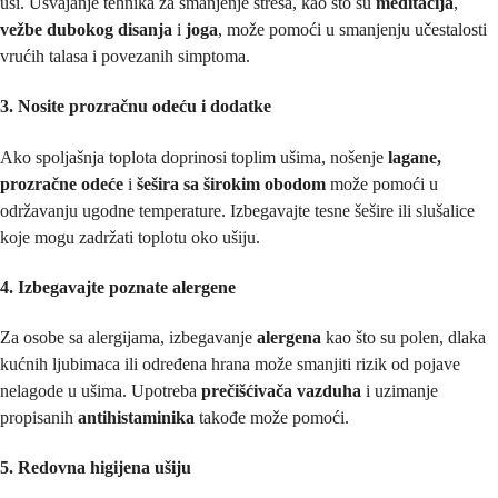
uši. Usvajanje tehnika za smanjenje stresa, kao što su
meditacija
,
vežbe dubokog disanja
i
joga
, može pomoći u smanjenju učestalosti
vrućih talasa i povezanih simptoma.
3. Nosite prozračnu odeću i dodatke
Ako spoljašnja toplota doprinosi toplim ušima, nošenje
lagane,
prozračne odeće
i
šešira sa širokim obodom
može pomoći u
održavanju ugodne temperature. Izbegavajte tesne šešire ili slušalice
koje mogu zadržati toplotu oko ušiju.
4. Izbegavajte poznate alergene
Za osobe sa alergijama, izbegavanje
alergena
kao što su polen, dlaka
kućnih ljubimaca ili određena hrana može smanjiti rizik od pojave
nelagode u ušima. Upotreba
prečišćivača vazduha
i uzimanje
propisanih
antihistaminika
takođe može pomoći.
5. Redovna higijena ušiju