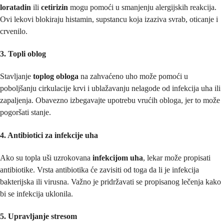
loratadin
ili
cetirizin
mogu pomoći u smanjenju alergijskih reakcija.
Ovi lekovi blokiraju histamin, supstancu koja izaziva svrab, oticanje i
crvenilo.
3. Topli oblog
Stavljanje
toplog obloga
na zahvaćeno uho može pomoći u
poboljšanju cirkulacije krvi i ublažavanju nelagode od infekcija uha ili
zapaljenja. Obavezno izbegavajte upotrebu vrućih obloga, jer to može
pogoršati stanje.
4. Antibiotici za infekcije uha
Ako su topla uši uzrokovana
infekcijom uha
, lekar može propisati
antibiotike. Vrsta antibiotika će zavisiti od toga da li je infekcija
bakterijska ili virusna. Važno je pridržavati se propisanog lečenja kako
bi se infekcija uklonila.
5. Upravljanje stresom