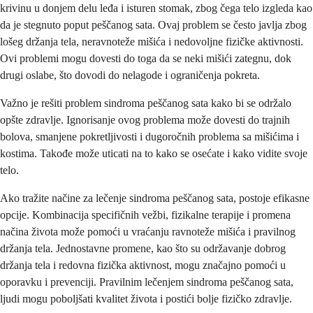
krivinu u donjem delu leđa i isturen stomak, zbog čega telo izgleda kao
da je stegnuto poput peščanog sata. Ovaj problem se često javlja zbog
lošeg držanja tela, neravnoteže mišića i nedovoljne fizičke aktivnosti.
Ovi problemi mogu dovesti do toga da se neki mišići zategnu, dok
drugi oslabe, što dovodi do nelagode i ograničenja pokreta.
Važno je rešiti problem sindroma peščanog sata kako bi se održalo
opšte zdravlje. Ignorisanje ovog problema može dovesti do trajnih
bolova, smanjene pokretljivosti i dugoročnih problema sa mišićima i
kostima. Takođe može uticati na to kako se osećate i kako vidite svoje
telo.
Ako tražite načine za lečenje sindroma peščanog sata, postoje efikasne
opcije. Kombinacija specifičnih vežbi, fizikalne terapije i promena
načina života može pomoći u vraćanju ravnoteže mišića i pravilnog
držanja tela. Jednostavne promene, kao što su održavanje dobrog
držanja tela i redovna fizička aktivnost, mogu značajno pomoći u
oporavku i prevenciji. Pravilnim lečenjem sindroma peščanog sata,
ljudi mogu poboljšati kvalitet života i postići bolje fizičko zdravlje.