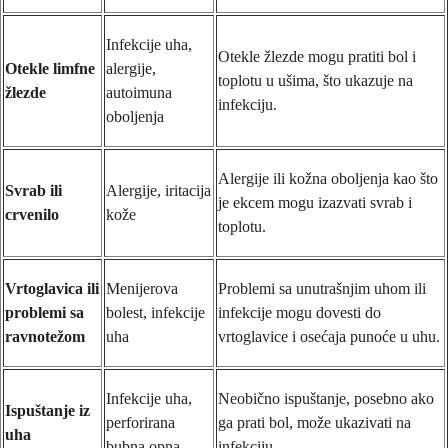
Infekcije uha,
Otekle žlezde mogu pratiti bol i
Otekle limfne
alergije,
toplotu u ušima, što ukazuje na
žlezde
autoimuna
infekciju.
oboljenja
Alergije ili kožna oboljenja kao što
Svrab ili
Alergije, iritacija
je ekcem mogu izazvati svrab i
crvenilo
kože
toplotu.
Vrtoglavica ili
Menijerova
Problemi sa unutrašnjim uhom ili
problemi sa
bolest, infekcije
infekcije mogu dovesti do
ravnotežom
uha
vrtoglavice i osećaja punoće u uhu.
Infekcije uha,
Neobično ispuštanje, posebno ako
Ispuštanje iz
perforirana
ga prati bol, može ukazivati na
uha
bubna opna
infekciju.