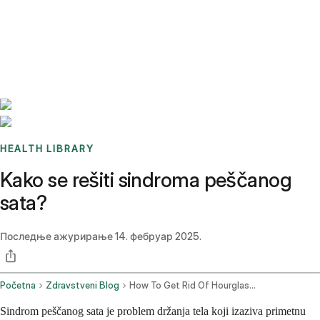
Benchmarks
Stories
FAQ
Sign up / Log in
HEALTH LIBRARY
Kako se rešiti sindroma peščanog
sata?
Последње ажурирање
14. фебруар 2025.
Početna
Zdravstveni Blog
How To Get Rid Of Hourglass Syndrome
Sindrom peščanog sata je problem držanja tela koji izaziva primetnu