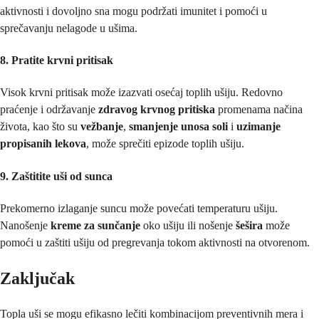
aktivnosti i dovoljno sna mogu podržati imunitet i pomoći u
sprečavanju nelagode u ušima.
8. Pratite krvni pritisak
Visok krvni pritisak može izazvati osećaj toplih ušiju. Redovno
praćenje i održavanje
zdravog krvnog pritiska
promenama načina
života, kao što su
vežbanje
,
smanjenje unosa soli
i
uzimanje
propisanih lekova
, može sprečiti epizode toplih ušiju.
9. Zaštitite uši od sunca
Prekomerno izlaganje suncu može povećati temperaturu ušiju.
Nanošenje
kreme za sunčanje
oko ušiju ili nošenje
šešira
može
pomoći u zaštiti ušiju od pregrevanja tokom aktivnosti na otvorenom.
Zaključak
Topla uši se mogu efikasno lečiti kombinacijom preventivnih mera i