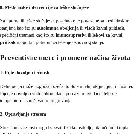
8. Medicinske intervencije za teške slučajeve
Za uporne ili teške slučajeve, posebno one povezane sa medicinskim
stanjima kao što su
autoimuna oboljenja
ili
visok krvni pritisak
,
specifični tretmani kao što su
imunosupresivi
ili
lekovi za krvni
pritisak
mogu biti potrebni za lečenje osnovnog stanja.
Preventivne mere i promene načina života
1. Pijte dovoljno tečnosti
Dehidracija može pogoršati osećaj toplote u telu, uključujući i u ušima.
Pijenje dovoljno vode tokom dana pomaže u regulaciji telesne
temperature i sprečavanju pregrevanja.
2. Upravljanje stresom
Stres i anksioznost mogu izazvati fizičke reakcije, uključujući i topla