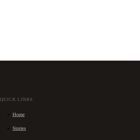
QUICK LINKS
Home
Stories