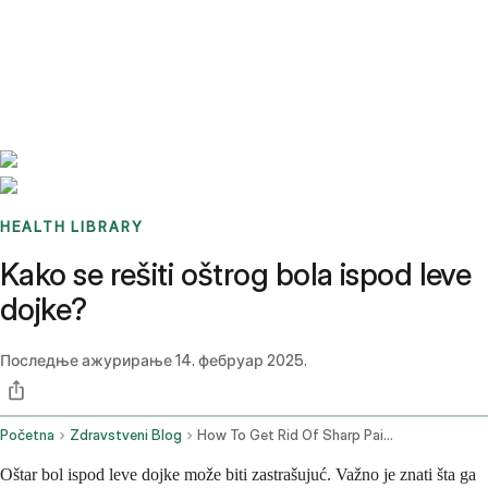
Benchmarks
Stories
FAQ
Sign up / Log in
HEALTH LIBRARY
Kako se rešiti oštrog bola ispod leve
dojke?
Последње ажурирање
14. фебруар 2025.
Početna
Zdravstveni Blog
How To Get Rid Of Sharp Pain Under The Left Breast
Oštar bol ispod leve dojke može biti zastrašujuć. Važno je znati šta ga