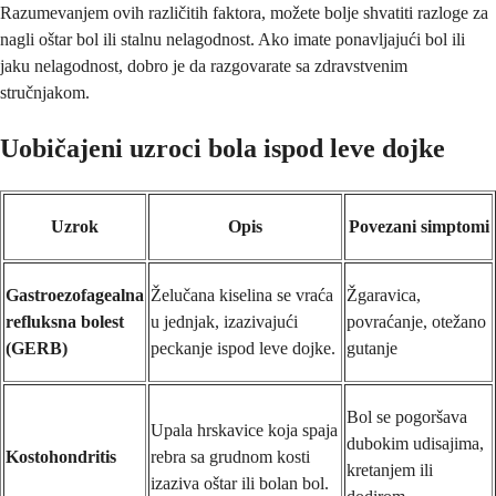
Razumevanjem ovih različitih faktora, možete bolje shvatiti razloge za
nagli oštar bol ili stalnu nelagodnost. Ako imate ponavljajući bol ili
jaku nelagodnost, dobro je da razgovarate sa zdravstvenim
stručnjakom.
Uobičajeni uzroci bola ispod leve dojke
Uzrok
Opis
Povezani simptomi
Gastroezofagealna
Želučana kiselina se vraća
Žgaravica,
refluksna bolest
u jednjak, izazivajući
povraćanje, otežano
(GERB)
peckanje ispod leve dojke.
gutanje
Bol se pogoršava
Upala hrskavice koja spaja
dubokim udisajima,
Kostohondritis
rebra sa grudnom kosti
kretanjem ili
izaziva oštar ili bolan bol.