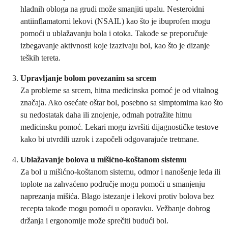
hladnih obloga na grudi može smanjiti upalu. Nesteroidni
antiinflamatorni lekovi (NSAIL) kao što je ibuprofen mogu
pomoći u ublažavanju bola i otoka. Takođe se preporučuje
izbegavanje aktivnosti koje izazivaju bol, kao što je dizanje
teških tereta.
Upravljanje bolom povezanim sa srcem
Za probleme sa srcem, hitna medicinska pomoć je od vitalnog
značaja. Ako osećate oštar bol, posebno sa simptomima kao što
su nedostatak daha ili znojenje, odmah potražite hitnu
medicinsku pomoć. Lekari mogu izvršiti dijagnostičke testove
kako bi utvrdili uzrok i započeli odgovarajuće tretmane.
Ublažavanje bolova u mišićno-koštanom sistemu
Za bol u mišićno-koštanom sistemu, odmor i nanošenje leda ili
toplote na zahvaćeno područje mogu pomoći u smanjenju
naprezanja mišića. Blago istezanje i lekovi protiv bolova bez
recepta takođe mogu pomoći u oporavku. Vežbanje dobrog
držanja i ergonomije može sprečiti budući bol.