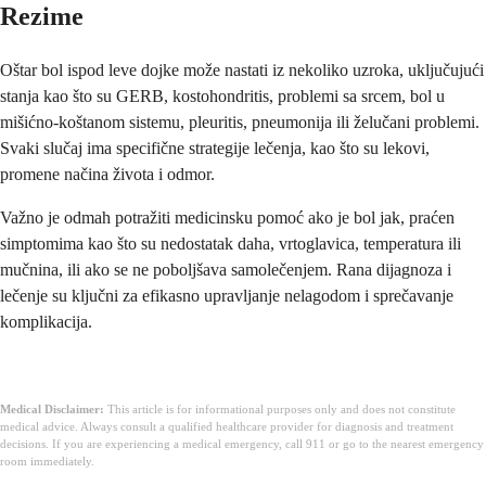
Rezime
Oštar bol ispod leve dojke može nastati iz nekoliko uzroka, uključujući
stanja kao što su GERB, kostohondritis, problemi sa srcem, bol u
mišićno-koštanom sistemu, pleuritis, pneumonija ili želučani problemi.
Svaki slučaj ima specifične strategije lečenja, kao što su lekovi,
promene načina života i odmor.
Važno je odmah potražiti medicinsku pomoć ako je bol jak, praćen
simptomima kao što su nedostatak daha, vrtoglavica, temperatura ili
mučnina, ili ako se ne poboljšava samolečenjem. Rana dijagnoza i
lečenje su ključni za efikasno upravljanje nelagodom i sprečavanje
komplikacija.
Medical Disclaimer:
This article is for informational purposes only and does not constitute
medical advice. Always consult a qualified healthcare provider for diagnosis and treatment
decisions. If you are experiencing a medical emergency, call 911 or go to the nearest emergency
room immediately.