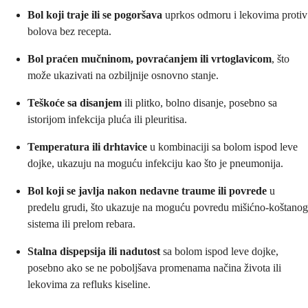
Bol koji traje ili se pogoršava
uprkos odmoru i lekovima protiv
bolova bez recepta.
Bol praćen mučninom, povraćanjem ili vrtoglavicom
, što
može ukazivati na ozbiljnije osnovno stanje.
Teškoće sa disanjem
ili plitko, bolno disanje, posebno sa
istorijom infekcija pluća ili pleuritisa.
Temperatura ili drhtavice
u kombinaciji sa bolom ispod leve
dojke, ukazuju na moguću infekciju kao što je pneumonija.
Bol koji se javlja nakon nedavne traume ili povrede
u
predelu grudi, što ukazuje na moguću povredu mišićno-koštanog
sistema ili prelom rebara.
Stalna dispepsija ili nadutost
sa bolom ispod leve dojke,
posebno ako se ne poboljšava promenama načina života ili
lekovima za refluks kiseline.