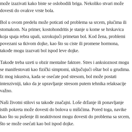
može izazivati kako biste se oslobodili briga. Nekoliko stvari može
dovesti do ovakve vrste bola.
Bol u ovom predelu može poticati od problema sa srcem, plućima ili
stomakom. Na primer, kostohondritis je stanje u kome se hrskavica
koja spaja rebra upali, uzrokujući primetan bol. Kod žena, problemi
povezani sa tkivom dojke, kao što su ciste ili promene hormona,
takođe mogu izazvati bol ispod leve dojke.
Takođe treba uzeti u obzir mentalne faktore. Stres i anksioznost mogu
se manifestovati kao fizički simptomi, uključujući oštar bol u grudima.
Iz mog iskustva, kada se osećate pod stresom, bol može postati
intenzivniji, tako da je upravljanje stresom putem tehnika relaksacije
važno.
Naši životni stilovi su takođe značajni. Loše držanje ili ponavljanje
istih pokreta može dovesti do bolova u mišićima. Pored toga, navike
kao što su pušenje ili neaktivnost mogu dovesti do problema sa srcem,
što se može osećati kao bol ispod dojke.