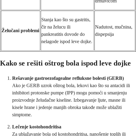
drhtavicom
Stanja kao što su gastritis,
čir na želucu ili
Nadutost, mučnina,
Želučani problemi
pankreatitis dovode do
dispepsija
nelagode ispod leve dojke.
Kako se rešiti oštrog bola ispod leve dojke
Rešavanje gastroezofagealne refluksne bolesti (GERB)
Ako je GERB uzrok oštrog bola, lekovi kao što su antacidi ili
inhibitori protonske pumpe (IPP) mogu pomoći u smanjenju
proizvodnje želudačne kiseline. Izbegavanje ljute, masne ili
kisele hrane i jedenje manjih obroka takođe može ublažiti
simptome.
Lečenje kostohondritisa
Za ublažavanje bola od kostohondritisa, nanošenje toplih ili