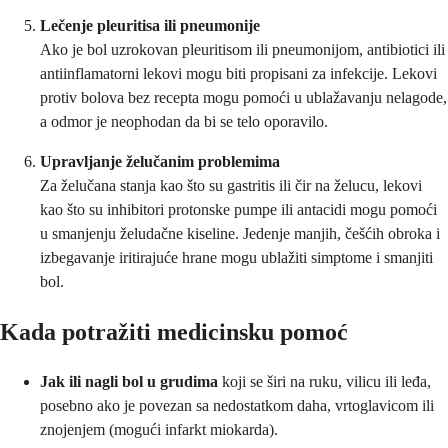
Lečenje pleuritisa ili pneumonije
Ako je bol uzrokovan pleuritisom ili pneumonijom, antibiotici ili
antiinflamatorni lekovi mogu biti propisani za infekcije. Lekovi
protiv bolova bez recepta mogu pomoći u ublažavanju nelagode,
a odmor je neophodan da bi se telo oporavilo.
Upravljanje želučanim problemima
Za želučana stanja kao što su gastritis ili čir na želucu, lekovi
kao što su inhibitori protonske pumpe ili antacidi mogu pomoći
u smanjenju želudačne kiseline. Jedenje manjih, češćih obroka i
izbegavanje iritirajuće hrane mogu ublažiti simptome i smanjiti
bol.
Kada potražiti medicinsku pomoć
Jak ili nagli bol u grudima
koji se širi na ruku, vilicu ili leđa,
posebno ako je povezan sa nedostatkom daha, vrtoglavicom ili
znojenjem (mogući infarkt miokarda).