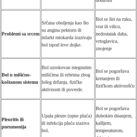
dodirom
Bol se širi na ruku,
Srčana oboljenja kao što
vrat ili vilicu,
su angina pektoris ili
Problemi sa srcem
nedostatak daha,
infarkt miokarda izazivaju
vrtoglavica,
bol ispod leve dojke.
znojenje
Bol uzrokovan istegnutim
Bol se pogoršava
Bol u mišićno-
mišićima ili rebrima zbog
kretanjem ili
koštanom sistemu
lošeg držanja, fizičke
fizičkom aktivnošću
aktivnosti ili povrede.
Bol se pogoršava
Upala pleure (opne pluća)
dubokim disanjem,
Pleuritis ili
ili infekcija pluća izaziva
kašljem,
pneumonija
bol.
temperaturom,