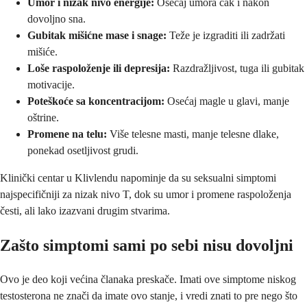
Umor i nizak nivo energije:
Osećaj umora čak i nakon
dovoljno sna.
Gubitak mišićne mase i snage:
Teže je izgraditi ili zadržati
mišiće.
Loše raspoloženje ili depresija:
Razdražljivost, tuga ili gubitak
motivacije.
Poteškoće sa koncentracijom:
Osećaj magle u glavi, manje
oštrine.
Promene na telu:
Više telesne masti, manje telesne dlake,
ponekad osetljivost grudi.
Klinički centar u Klivlendu napominje da su seksualni simptomi
najspecifičniji za nizak nivo T, dok su umor i promene raspoloženja
česti, ali lako izazvani drugim stvarima.
Zašto simptomi sami po sebi nisu dovoljni
Ovo je deo koji većina članaka preskače. Imati ove simptome niskog
testosterona ne znači da imate ovo stanje, i vredi znati to pre nego što