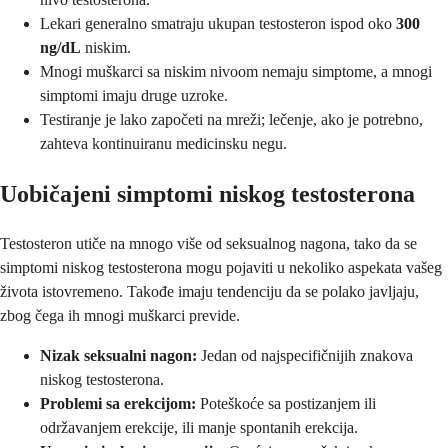
Lekari generalno smatraju ukupan testosteron ispod oko
300
ng/dL
niskim.
Mnogi muškarci sa niskim nivoom nemaju simptome, a mnogi
simptomi imaju druge uzroke.
Testiranje je lako započeti na mreži; lečenje, ako je potrebno,
zahteva kontinuiranu medicinsku negu.
Uobičajeni simptomi niskog testosterona
Testosteron utiče na mnogo više od seksualnog nagona, tako da se
simptomi niskog testosterona mogu pojaviti u nekoliko aspekata vašeg
života istovremeno. Takođe imaju tendenciju da se polako javljaju,
zbog čega ih mnogi muškarci previde.
Nizak seksualni nagon:
Jedan od najspecifičnijih znakova
niskog testosterona.
Problemi sa erekcijom:
Poteškoće sa postizanjem ili
održavanjem erekcije, ili manje spontanih erekcija.