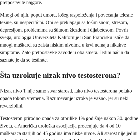
pretpostavite najgore.
Mnogi od njih, poput umora, lošeg raspoloženja i povećanja telesne
težine, su nespecifični. Oni se preklapaju sa lošim snom, stresom,
depresijom, problemima sa štitnom žlezdom i dijabetesom. Povrh
svega, urologija Univerziteta Kalifornije u San Francisku ističe da
mnogi muškarci sa zaista niskim nivoima u krvi nemaju nikakve
simptome. Zato pretpostavke zavode u oba smera. Jedini način da
saznate je da se testirate.
Šta uzrokuje nizak nivo testosterona?
Nizak nivo T nije samo stvar starosti, iako nivo testosterona polako
opada tokom vremena. Razumevanje uzroka je važno, jer su neki
reverzibilni.
Testosteron prirodno opada za otprilike 1% godišnje nakon 30. godine
života, a Američka urološka asocijacija procenjuje da 4 od 10
muškaraca starijih od 45 godina ima niske nivoe. Ali starost nije jedini