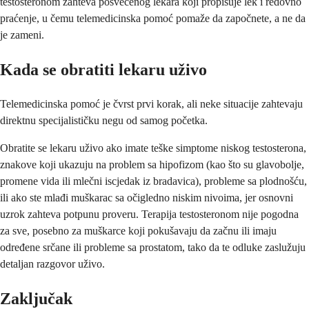
testosteronom zahteva posvećenog lekara koji propisuje lek i redovno
praćenje, u čemu telemedicinska pomoć pomaže da započnete, a ne da
je zameni.
Kada se obratiti lekaru uživo
Telemedicinska pomoć je čvrst prvi korak, ali neke situacije zahtevaju
direktnu specijalističku negu od samog početka.
Obratite se lekaru uživo ako imate teške simptome niskog testosterona,
znakove koji ukazuju na problem sa hipofizom (kao što su glavobolje,
promene vida ili mlečni iscjedak iz bradavica), probleme sa plodnošću,
ili ako ste mlađi muškarac sa očigledno niskim nivoima, jer osnovni
uzrok zahteva potpunu proveru. Terapija testosteronom nije pogodna
za sve, posebno za muškarce koji pokušavaju da začnu ili imaju
određene srčane ili probleme sa prostatom, tako da te odluke zaslužuju
detaljan razgovor uživo.
Zaključak