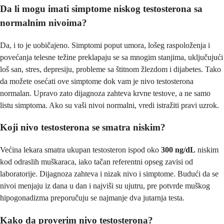
Da li mogu imati simptome niskog testosterona sa
normalnim nivoima?
Da, i to je uobičajeno. Simptomi poput umora, lošeg raspoloženja i
povećanja telesne težine preklapaju se sa mnogim stanjima, uključujući
loš san, stres, depresiju, probleme sa štitnom žlezdom i dijabetes. Tako
da možete osećati ove simptome dok vam je nivo testosterona
normalan. Upravo zato dijagnoza zahteva krvne testove, a ne samo
listu simptoma. Ako su vaši nivoi normalni, vredi istražiti pravi uzrok.
Koji nivo testosterona se smatra niskim?
Većina lekara smatra ukupan testosteron ispod oko
300 ng/dL
niskim
kod odraslih muškaraca, iako tačan referentni opseg zavisi od
laboratorije. Dijagnoza zahteva i nizak nivo i simptome. Budući da se
nivoi menjaju iz dana u dan i najviši su ujutru, pre potvrde muškog
hipogonadizma preporučuju se najmanje dva jutarnja testa.
Kako da proverim nivo testosterona?