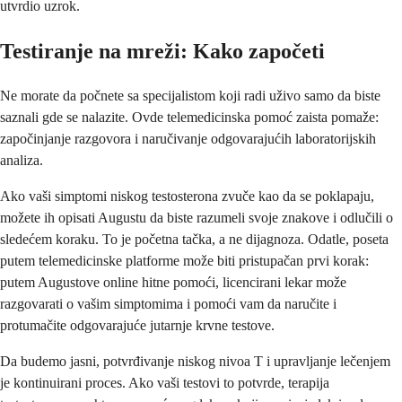
utvrdio uzrok.
Testiranje na mreži: Kako započeti
Ne morate da počnete sa specijalistom koji radi uživo samo da biste
saznali gde se nalazite. Ovde telemedicinska pomoć zaista pomaže:
započinjanje razgovora i naručivanje odgovarajućih laboratorijskih
analiza.
Ako vaši simptomi niskog testosterona zvuče kao da se poklapaju,
možete ih opisati Augustu da biste razumeli svoje znakove i odlučili o
sledećem koraku. To je početna tačka, a ne dijagnoza. Odatle, poseta
putem telemedicinske platforme može biti pristupačan prvi korak:
putem Augustove online hitne pomoći, licencirani lekar može
razgovarati o vašim simptomima i pomoći vam da naručite i
protumačite odgovarajuće jutarnje krvne testove.
Da budemo jasni, potvrđivanje niskog nivoa T i upravljanje lečenjem
je kontinuirani proces. Ako vaši testovi to potvrde, terapija