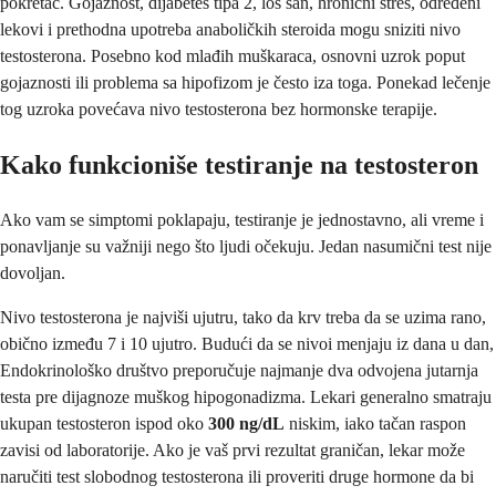
pokretač. Gojaznost, dijabetes tipa 2, loš san, hronični stres, određeni
lekovi i prethodna upotreba anaboličkih steroida mogu sniziti nivo
testosterona. Posebno kod mlađih muškaraca, osnovni uzrok poput
gojaznosti ili problema sa hipofizom je često iza toga. Ponekad lečenje
tog uzroka povećava nivo testosterona bez hormonske terapije.
Kako funkcioniše testiranje na testosteron
Ako vam se simptomi poklapaju, testiranje je jednostavno, ali vreme i
ponavljanje su važniji nego što ljudi očekuju. Jedan nasumični test nije
dovoljan.
Nivo testosterona je najviši ujutru, tako da krv treba da se uzima rano,
obično između 7 i 10 ujutro. Budući da se nivoi menjaju iz dana u dan,
Endokrinološko društvo preporučuje najmanje dva odvojena jutarnja
testa pre dijagnoze muškog hipogonadizma. Lekari generalno smatraju
ukupan testosteron ispod oko
300 ng/dL
niskim, iako tačan raspon
zavisi od laboratorije. Ako je vaš prvi rezultat graničan, lekar može
naručiti test slobodnog testosterona ili proveriti druge hormone da bi