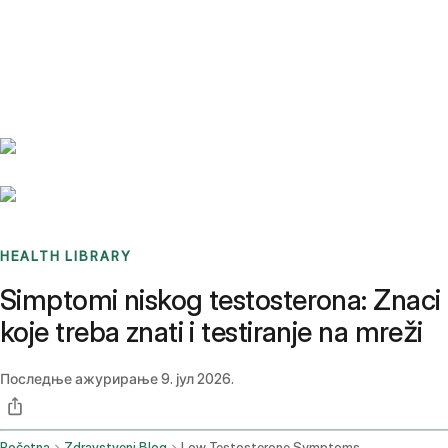
Benchmarks
Stories
FAQ
Sign up / Log in
HEALTH LIBRARY
Simptomi niskog testosterona: Znaci
koje treba znati i testiranje na mreži
Последње ажурирање
9. јул 2026.
Početna
Zdravstveni Blog
Low Testosterone Symptoms