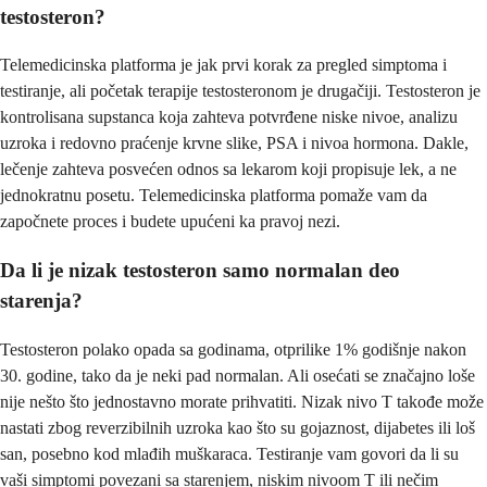
testosteron?
Telemedicinska platforma je jak prvi korak za pregled simptoma i
testiranje, ali početak terapije testosteronom je drugačiji. Testosteron je
kontrolisana supstanca koja zahteva potvrđene niske nivoe, analizu
uzroka i redovno praćenje krvne slike, PSA i nivoa hormona. Dakle,
lečenje zahteva posvećen odnos sa lekarom koji propisuje lek, a ne
jednokratnu posetu. Telemedicinska platforma pomaže vam da
započnete proces i budete upućeni ka pravoj nezi.
Da li je nizak testosteron samo normalan deo
starenja?
Testosteron polako opada sa godinama, otprilike 1% godišnje nakon
30. godine, tako da je neki pad normalan. Ali osećati se značajno loše
nije nešto što jednostavno morate prihvatiti. Nizak nivo T takođe može
nastati zbog reverzibilnih uzroka kao što su gojaznost, dijabetes ili loš
san, posebno kod mlađih muškaraca. Testiranje vam govori da li su
vaši simptomi povezani sa starenjem, niskim nivoom T ili nečim