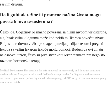
sasvim drugim.
Da li gubitak težine ili promene načina života mogu
povećati nivo testosterona?
Često, da. Gojaznost je snažno povezana sa nižim nivoom testosterona,
a gubitak viška kilograma može kod nekih muškaraca povećati nivoe.
Bolji san, redovno vežbanje snage, upravljanje dijabetesom i pregled
lekova sa vašim lekarom takođe mogu pomoći. Budući da ovi ciljaju
na osnovni uzrok, često su prva stvar koju lekar razmatra pre nego što
razmotri hormonsku terapiju.
Medical Disclaimer:
This article is for informational purposes only and does not constitute
medical advice. Always consult a qualified healthcare provider for diagnosis and treatment
decisions. If you are experiencing a medical emergency, call 911 or go to the nearest emergency
room immediately.