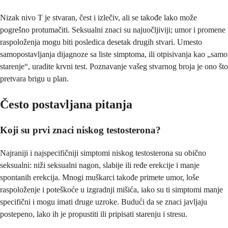
Nizak nivo T je stvaran, čest i izlečiv, ali se takođe lako može
pogrešno protumačiti. Seksualni znaci su najuočljiviji; umor i promene
raspoloženja mogu biti posledica desetak drugih stvari. Umesto
samopostavljanja dijagnoze sa liste simptoma, ili otpisivanja kao „samo
starenje“, uradite krvni test. Poznavanje vašeg stvarnog broja je ono što
pretvara brigu u plan.
Često postavljana pitanja
Koji su prvi znaci niskog testosterona?
Najraniji i najspecifičniji simptomi niskog testosterona su obično
seksualni: niži seksualni nagon, slabije ili ređe erekcije i manje
spontanih erekcija. Mnogi muškarci takođe primete umor, loše
raspoloženje i poteškoće u izgradnji mišića, iako su ti simptomi manje
specifični i mogu imati druge uzroke. Budući da se znaci javljaju
postepeno, lako ih je propustiti ili pripisati starenju i stresu.