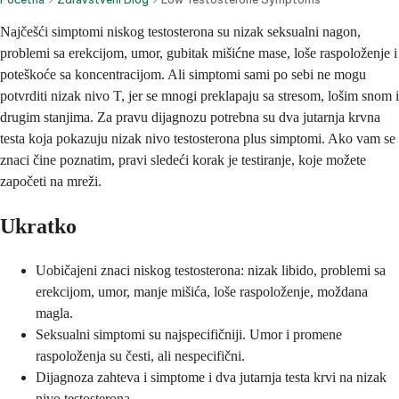
Najčešći simptomi niskog testosterona su nizak seksualni nagon,
problemi sa erekcijom, umor, gubitak mišićne mase, loše raspoloženje i
poteškoće sa koncentracijom. Ali simptomi sami po sebi ne mogu
potvrditi nizak nivo T, jer se mnogi preklapaju sa stresom, lošim snom i
drugim stanjima. Za pravu dijagnozu potrebna su dva jutarnja krvna
testa koja pokazuju nizak nivo testosterona plus simptomi. Ako vam se
znaci čine poznatim, pravi sledeći korak je testiranje, koje možete
započeti na mreži.
Ukratko
Uobičajeni znaci niskog testosterona: nizak libido, problemi sa
erekcijom, umor, manje mišića, loše raspoloženje, moždana
magla.
Seksualni simptomi su najspecifičniji. Umor i promene
raspoloženja su česti, ali nespecifični.
Dijagnoza zahteva i simptome i dva jutarnja testa krvi na nizak
nivo testosterona.