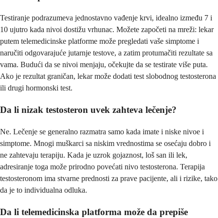
Testiranje podrazumeva jednostavno vađenje krvi, idealno između 7 i
10 ujutro kada nivoi dostižu vrhunac. Možete započeti na mreži: lekar
putem telemedicinske platforme može pregledati vaše simptome i
naručiti odgovarajuće jutarnje testove, a zatim protumačiti rezultate sa
vama. Budući da se nivoi menjaju, očekujte da se testirate više puta.
Ako je rezultat graničan, lekar može dodati test slobodnog testosterona
ili drugi hormonski test.
Da li nizak testosteron uvek zahteva lečenje?
Ne. Lečenje se generalno razmatra samo kada imate i niske nivoe i
simptome. Mnogi muškarci sa niskim vrednostima se osećaju dobro i
ne zahtevaju terapiju. Kada je uzrok gojaznost, loš san ili lek,
adresiranje toga može prirodno povećati nivo testosterona. Terapija
testosteronom ima stvarne prednosti za prave pacijente, ali i rizike, tako
da je to individualna odluka.
Da li telemedicinska platforma može da prepiše