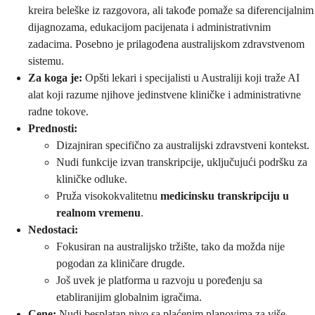
kreira beleške iz razgovora, ali takođe pomaže sa diferencijalnim
dijagnozama, edukacijom pacijenata i administrativnim
zadacima. Posebno je prilagođena australijskom zdravstvenom
sistemu.
Za koga je:
Opšti lekari i specijalisti u Australiji koji traže AI
alat koji razume njihove jedinstvene kliničke i administrativne
radne tokove.
Prednosti:
Dizajniran specifično za australijski zdravstveni kontekst.
Nudi funkcije izvan transkripcije, uključujući podršku za
kliničke odluke.
Pruža visokokvalitetnu
medicinsku transkripciju u
realnom vremenu
.
Nedostaci:
Fokusiran na australijsko tržište, tako da možda nije
pogodan za kliničare drugde.
Još uvek je platforma u razvoju u poređenju sa
etabliranijim globalnim igračima.
Cene:
Nudi besplatan nivo sa plaćenim planovima za više