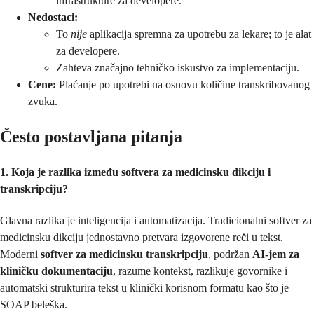
infrastrukture za developere.
Nedostaci:
To
nije
aplikacija spremna za upotrebu za lekare; to je alat
za developere.
Zahteva značajno tehničko iskustvo za implementaciju.
Cene:
Plaćanje po upotrebi na osnovu količine transkribovanog
zvuka.
Često postavljana pitanja
1. Koja je razlika između softvera za medicinsku dikciju i
transkripciju?
Glavna razlika je inteligencija i automatizacija. Tradicionalni softver za
medicinsku dikciju jednostavno pretvara izgovorene reči u tekst.
Moderni
softver za medicinsku transkripciju
, podržan
AI-jem za
kliničku dokumentaciju
, razume kontekst, razlikuje govornike i
automatski strukturira tekst u klinički korisnom formatu kao što je
SOAP beleška.