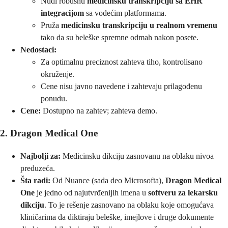
Nudi robusnu
medicinsku transkripciju sa EHR
integracijom
sa vodećim platformama.
Pruža
medicinsku transkripciju u realnom vremenu
tako da su beleške spremne odmah nakon posete.
Nedostaci:
Za optimalnu preciznost zahteva tiho, kontrolisano
okruženje.
Cene nisu javno navedene i zahtevaju prilagođenu
ponudu.
Cene:
Dostupno na zahtev; zahteva demo.
2. Dragon Medical One
Najbolji za:
Medicinsku dikciju zasnovanu na oblaku nivoa
preduzeća.
Šta radi:
Od Nuance (sada deo Microsofta),
Dragon Medical
One
je jedno od najutvrđenijih imena u
softveru za lekarsku
dikciju
. To je rešenje zasnovano na oblaku koje omogućava
kliničarima da diktiraju beleške, imejlove i druge dokumente