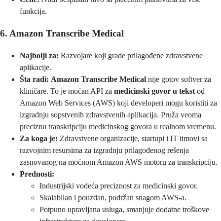
funkcija.
6. Amazon Transcribe Medical
Najbolji za:
Razvojare koji grade prilagođene zdravstvene
aplikacije.
Šta radi:
Amazon Transcribe Medical
nije gotov softver za
kliničare. To je moćan API za
medicinski govor u tekst
od
Amazon Web Services (AWS) koji developeri mogu koristiti za
izgradnju sopstvenih zdravstvenih aplikacija. Pruža veoma
preciznu transkripciju medicinskog govora u realnom vremenu.
Za koga je:
Zdravstvene organizacije, startupi i IT timovi sa
razvojnim resursima za izgradnju prilagođenog rešenja
zasnovanog na moćnom Amazon AWS motoru za transkripciju.
Prednosti:
Industrijski vodeća preciznost za medicinski govor.
Skalabilan i pouzdan, podržan snagom AWS-a.
Potpuno upravljana usluga, smanjuje dodatne troškove