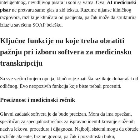
inteligentnog, nevidljivog pisara u sobi sa vama. Ovaj
AI medicinski
pisar
ne pretvara samo glas u zid teksta. Razume nijanse kliničkog
razgovora, razlikuje kliničara od pacijenta, pa čak može da strukturira
izlaz u savršenu SOAP belešku.
Ključne funkcije na koje treba obratiti
pažnju pri izboru softvera za medicinsku
transkripciju
Sa sve većim brojem opcija, ključno je znati šta razlikuje dobar alat od
odličnog. Evo neopozivih funkcija koje biste trebali proceniti.
Preciznost i medicinski rečnik
Glavni zadatak softvera je da bude precizan. Mora da ima opsežan,
specifičan za specijalnost rečnik za ispravno identifikovanje složenih
naziva lekova, procedura i dijagnoza. Najbolji sistemi mogu da obrade
različite akcente, brzine govora, pa čak i pozadinsku buku,