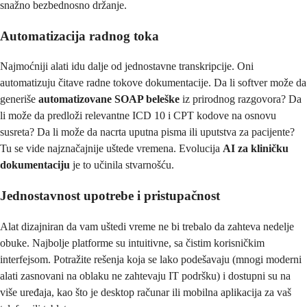
snažno bezbednosno držanje.
Automatizacija radnog toka
Najmoćniji alati idu dalje od jednostavne transkripcije. Oni
automatizuju čitave radne tokove dokumentacije. Da li softver može da
generiše
automatizovane SOAP beleške
iz prirodnog razgovora? Da
li može da predloži relevantne ICD 10 i CPT kodove na osnovu
susreta? Da li može da nacrta uputna pisma ili uputstva za pacijente?
Tu se vide najznačajnije uštede vremena. Evolucija
AI za kliničku
dokumentaciju
je to učinila stvarnošću.
Jednostavnost upotrebe i pristupačnost
Alat dizajniran da vam uštedi vreme ne bi trebalo da zahteva nedelje
obuke. Najbolje platforme su intuitivne, sa čistim korisničkim
interfejsom. Potražite rešenja koja se lako podešavaju (mnogi moderni
alati zasnovani na oblaku ne zahtevaju IT podršku) i dostupni su na
više uređaja, kao što je desktop računar ili mobilna aplikacija za vaš