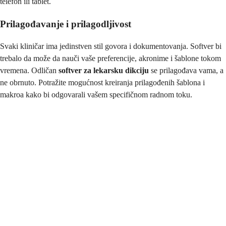
telefon ili tablet.
Prilagođavanje i prilagodljivost
Svaki kliničar ima jedinstven stil govora i dokumentovanja. Softver bi
trebalo da može da nauči vaše preferencije, akronime i šablone tokom
vremena. Odličan
softver za lekarsku dikciju
se prilagođava vama, a
ne obrnuto. Potražite mogućnost kreiranja prilagođenih šablona i
makroa kako bi odgovarali vašem specifičnom radnom toku.