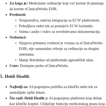
Za koga je:
Medicinske ordinacije koje već koriste ili planiraju
da koriste eClinicalWorks EHR.
Prednosti:
Neuporediva, nativna integracija sa ECW platformom.
Poboljšava radni tok za postojeće ECW korisnike.
Snima i audio i video za sveobuhvatnu dokumentaciju.
Nedostaci:
Njegova primarna vrednost je vezana za eClinicalWorks
EHR; nije samostalno rešenje za ordinacije na drugim
sistemima.
Manje fleksibilan od platformski agnostičkih alata.
Cene:
Dostupno preko eClinicalWorks.
5. Heidi Health
Najbolji za:
AI-pogonjena podrška za klinički radni tok za
australijske opšte lekare.
Šta radi:
Heidi Health
je AI-pogonjena platforma koja deluje
kao klinički kopilot. Uključuje funkciju medicinskog pisara koja