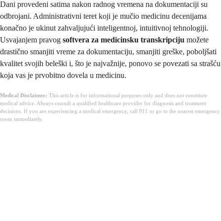
Dani provedeni satima nakon radnog vremena na dokumentaciji su
odbrojani. Administrativni teret koji je mučio medicinu decenijama
konačno je ukinut zahvaljujući inteligentnoj, intuitivnoj tehnologiji.
Usvajanjem pravog
softvera za medicinsku transkripciju
možete
drastično smanjiti vreme za dokumentaciju, smanjiti greške, poboljšati
kvalitet svojih beleški i, što je najvažnije, ponovo se povezati sa strašću
koja vas je prvobitno dovela u medicinu.
Medical Disclaimer:
This article is for informational purposes only and does not constitute
medical advice. Always consult a qualified healthcare provider for diagnosis and treatment
decisions. If you are experiencing a medical emergency, call 911 or go to the nearest emergency
room immediately.