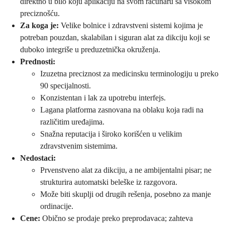
direktno u bilo koju aplikaciju na svom računaru sa visokom
preciznošću.
Za koga je:
Velike bolnice i zdravstveni sistemi kojima je
potreban pouzdan, skalabilan i siguran alat za dikciju koji se
duboko integriše u preduzetnička okruženja.
Prednosti:
Izuzetna preciznost za medicinsku terminologiju u preko
90 specijalnosti.
Konzistentan i lak za upotrebu interfejs.
Lagana platforma zasnovana na oblaku koja radi na
različitim uređajima.
Snažna reputacija i široko korišćen u velikim
zdravstvenim sistemima.
Nedostaci:
Prvenstveno alat za dikciju, a ne ambijentalni pisar; ne
strukturira automatski beleške iz razgovora.
Može biti skuplji od drugih rešenja, posebno za manje
ordinacije.
Cene:
Obično se prodaje preko preprodavaca; zahteva