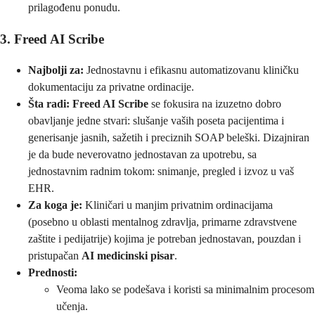
prilagođenu ponudu.
3. Freed AI Scribe
Najbolji za:
Jednostavnu i efikasnu automatizovanu kliničku
dokumentaciju za privatne ordinacije.
Šta radi:
Freed AI Scribe
se fokusira na izuzetno dobro
obavljanje jedne stvari: slušanje vaših poseta pacijentima i
generisanje jasnih, sažetih i preciznih SOAP beleški. Dizajniran
je da bude neverovatno jednostavan za upotrebu, sa
jednostavnim radnim tokom: snimanje, pregled i izvoz u vaš
EHR.
Za koga je:
Kliničari u manjim privatnim ordinacijama
(posebno u oblasti mentalnog zdravlja, primarne zdravstvene
zaštite i pedijatrije) kojima je potreban jednostavan, pouzdan i
pristupačan
AI medicinski pisar
.
Prednosti:
Veoma lako se podešava i koristi sa minimalnim procesom
učenja.