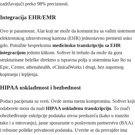
zadržavajući preko 98% preciznosti.
Integracija EHR/EMR
Ovo je paramount. Alat koji ne može da komunicira sa vašim sistemom
elektronskog zdravstvenog kartona (EHR) jednostavno premesti usko
grlo. Potražite besprekornu
medicinsku transkripciju sa EHR
integracijom
jednim klikom. Softver bi trebalo da može da gura
strukturirane beleške direktno u ispravna polja u sistemima kao što su
Epic, Cerner, athenahealth, eClinicalWorks i drugi, bez napornog
kopiranja i lepljenja.
HIPAA usklađenost i bezbednost
Podaci pacijenata su sveti. Ovde nema mesta kompromisu. Softver koji
odaberete mora da nudi
HIPAA usklađenu transkripciju
. To znači
obezbeđivanje enkripcije podataka nivoa preduzeća (kako u tranzitu
tako i u mirovanju), jasne sporazume o poslovnom partnerstvu (BAA)
i robusne politike privatnosti podataka. Uverite se da provajder ima