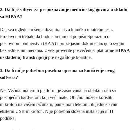
2. Da li je softver za prepoznavanje medicinskog govora u skladu
sa HIPAA?
Da, sva ugledna rešenja dizajnirana za kliničku upotrebu jesu.
Prodavci bi trebalo da budu spremni da potpišu Sporazum o
poslovnom partnerstvu (BAA) i pruže jasnu dokumentaciju o svojim
bezbednosnim merama. Uvek proverite posvećenost platforme
HIPAA
usklađenoj transkripciji
pre nego što je koristite.
3. Da li mi je potrebna posebna oprema za korišćenje ovog
softvera?
Ne. Većina modernih platformi je zasnovana na oblaku i radi sa
postojećim hardverom koji već imate. Obično možete koristiti
mikrofon na vašem računaru, pametnom telefonu ili jednostavan
eksterni USB mikrofon. Nije potrebna složena instalacija ili IT
podrška.