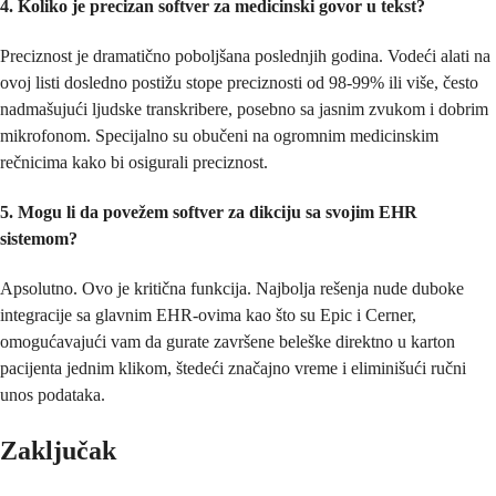
4. Koliko je precizan softver za medicinski govor u tekst?
Preciznost je dramatično poboljšana poslednjih godina. Vodeći alati na
ovoj listi dosledno postižu stope preciznosti od 98-99% ili više, često
nadmašujući ljudske transkribere, posebno sa jasnim zvukom i dobrim
mikrofonom. Specijalno su obučeni na ogromnim medicinskim
rečnicima kako bi osigurali preciznost.
5. Mogu li da povežem softver za dikciju sa svojim EHR
sistemom?
Apsolutno. Ovo je kritična funkcija. Najbolja rešenja nude duboke
integracije sa glavnim EHR-ovima kao što su Epic i Cerner,
omogućavajući vam da gurate završene beleške direktno u karton
pacijenta jednim klikom, štedeći značajno vreme i eliminišući ručni
unos podataka.
Zaključak