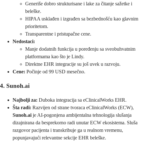
Generiše dobro strukturisane i lake za čitanje sažetke i
beleške.
HIPAA usklađen i izgrađen sa bezbednošću kao glavnim
prioritetom.
Transparentne i pristupačne cene.
Nedostaci:
Manje dodatnih funkcija u poređenju sa sveobuhvatnim
platformama kao što je Lindy.
Direktne EHR integracije su još uvek u razvoju.
Cene:
Počinje od 99 USD mesečno.
4. Sunoh.ai
Najbolji za:
Duboka integracija sa eClinicalWorks EHR.
Šta radi:
Razvijen od strane tvoraca eClinicalWorks (ECW),
Sunoh.ai
je AI-pogonjena ambijentalna tehnologija slušanja
dizajnirana da besprekorno radi unutar ECW ekosistema. Sluša
razgovor pacijenta i transkribuje ga u realnom vremenu,
popunjavajući relevantne sekcije EHR beleške.