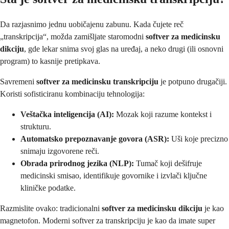
Da razjasnimo jednu uobičajenu zabunu. Kada čujete reč
„transkripcija“, možda zamišljate staromodni
softver za medicinsku
dikciju
, gde lekar snima svoj glas na uređaj, a neko drugi (ili osnovni
program) to kasnije pretipkava.
Savremeni
softver za medicinsku transkripciju
je potpuno drugačiji.
Koristi sofisticiranu kombinaciju tehnologija:
Veštačka inteligencija (AI):
Mozak koji razume kontekst i
strukturu.
Automatsko prepoznavanje govora (ASR):
Uši koje precizno
snimaju izgovorene reči.
Obrada prirodnog jezika (NLP):
Tumač koji dešifruje
medicinski smisao, identifikuje govornike i izvlači ključne
kliničke podatke.
Razmislite ovako: tradicionalni
softver za medicinsku dikciju
je kao
magnetofon. Moderni softver za transkripciju je kao da imate super