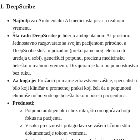
1. DeepScribe
Najbolji za:
Ambijentalni AI medicinski pisar u realnom
vremenu.
Šta radi:
DeepScribe
je lider u ambijentalnom AI prostoru.
Jednostavno razgovarate sa svojim pacijentom prirodno, a
DeepScribe sluša u pozadini (preko pametnog telefona ili
uređaja u sobi), generišući potpunu, preciznu medicinsku
belešku u realnom vremenu. Dizajniran je kao potpuno iskustvo
bez ruku.
Za koga je:
Pružaoci primarne zdravstvene zaštite, specijalisti i
bilo koji kliničar u prometnoj praksi koji želi da u potpunosti
eliminiše ručno vođenje beleški tokom poseta pacijentima.
Prednosti:
Potpuno ambijentalni i bez ruku, što omogućava bolji
fokus na pacijenta.
Visoka preciznost i prilagođava se vašem ličnom stilu
dokumentacije tokom vremena.