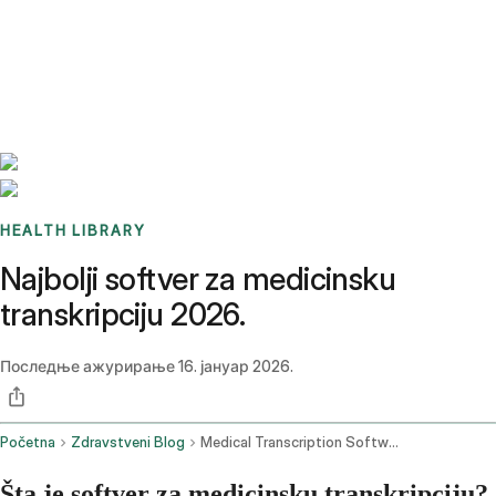
Benchmarks
Stories
FAQ
Sign up / Log in
HEALTH LIBRARY
Najbolji softver za medicinsku
transkripciju 2026.
Последње ажурирање
16. јануар 2026.
Početna
Zdravstveni Blog
Medical Transcription Software
Šta je softver za medicinsku transkripciju?