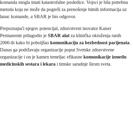
komanda mogla imati katastrofalne posledice. Vojsci je bila potrebna
metoda koja ne može da pogreši za prenošenje hitnih informacija uz
lanac komande, a SBAR je bio odgovor.
Prepoznajući njegov potencijal, zdravstveni inovator Kaiser
Permanente prilagodio je
SBAR alat
za klinička okruženja ranih
2000-ih kako bi poboljšao
komunikaciju za bezbednost pacijenata
.
Danas ga podržavaju organizacije poput Svetske zdravstvene
organizacije i on je kamen temeljac efikasne
komunikacije između
medicinskih sestara i lekara
i timske saradnje širom sveta.