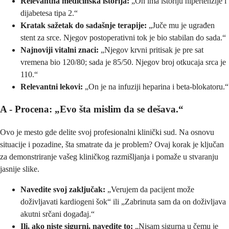
Relevantna medicinska istorija:
„On ima istoriju hipertenzije i
dijabetesa tipa 2.“
Kratak sažetak do sadašnje terapije:
„Juče mu je ugrađen
stent za srce. Njegov postoperativni tok je bio stabilan do sada.“
Najnoviji vitalni znaci:
„Njegov krvni pritisak je pre sat
vremena bio 120/80; sada je 85/50. Njegov broj otkucaja srca je
110.“
Relevantni lekovi:
„On je na infuziji heparina i beta-blokatoru.“
A - Procena: „Evo šta mislim da se dešava.“
Ovo je mesto gde delite svoj profesionalni klinički sud. Na osnovu
situacije i pozadine, šta smatrate da je problem? Ovaj korak je ključan
za demonstriranje vašeg kliničkog razmišljanja i pomaže u stvaranju
jasnije slike.
Navedite svoj zaključak:
„Verujem da pacijent može
doživljavati kardiogeni šok“ ili „Zabrinuta sam da on doživljava
akutni srčani događaj.“
Ili, ako niste sigurni, navedite to:
„Nisam sigurna u čemu je