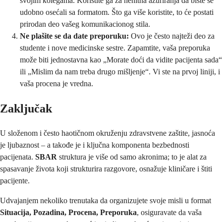
svojim kolegama. Koristite ga za nehitna ažuriranja da biste se
udobno osećali sa formatom. Što ga više koristite, to će postati
prirodan deo vašeg komunikacionog stila.
Ne plašite se da date preporuku:
Ovo je često najteži deo za
studente i nove medicinske sestre. Zapamtite, vaša preporuka
može biti jednostavna kao „Morate doći da vidite pacijenta sada“
ili „Mislim da nam treba drugo mišljenje“. Vi ste na prvoj liniji, i
vaša procena je vredna.
Zaključak
U složenom i često haotičnom okruženju zdravstvene zaštite, jasnoća
je ljubaznost – a takođe je i ključna komponenta bezbednosti
pacijenata.
SBAR
struktura je više od samo akronima; to je alat za
spasavanje života koji strukturira razgovore, osnažuje kliničare i štiti
pacijente.
Udvajanjem nekoliko trenutaka da organizujete svoje misli u format
Situacija, Pozadina, Procena, Preporuka
, osiguravate da vaša