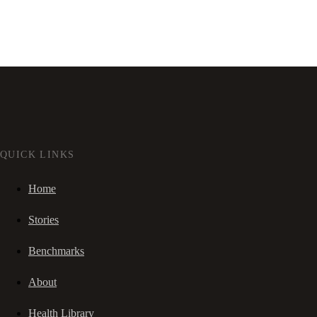
QUICK LINKS
Home
Stories
Benchmarks
About
Health Library