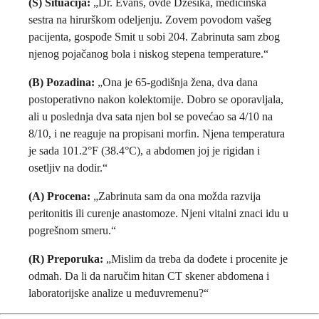
(S) Situacija:
„Dr. Evans, ovde Džesika, medicinska
sestra na hirurškom odeljenju. Zovem povodom vašeg
pacijenta, gospođe Smit u sobi 204. Zabrinuta sam zbog
njenog pojačanog bola i niskog stepena temperature.“
(B) Pozadina:
„Ona je 65-godišnja žena, dva dana
postoperativno nakon kolektomije. Dobro se oporavljala,
ali u poslednja dva sata njen bol se povećao sa 4/10 na
8/10, i ne reaguje na propisani morfin. Njena temperatura
je sada 101.2°F (38.4°C), a abdomen joj je rigidan i
osetljiv na dodir.“
(A) Procena:
„Zabrinuta sam da ona možda razvija
peritonitis ili curenje anastomoze. Njeni vitalni znaci idu u
pogrešnom smeru.“
(R) Preporuka:
„Mislim da treba da dođete i procenite je
odmah. Da li da naručim hitan CT skener abdomena i
laboratorijske analize u međuvremenu?“