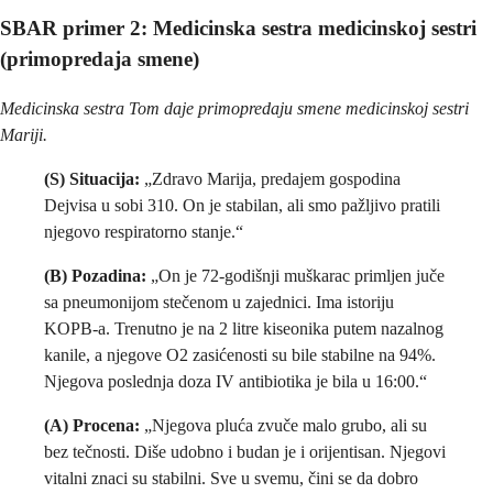
SBAR primer
2: Medicinska sestra medicinskoj sestri
(primopredaja smene)
Medicinska sestra Tom daje primopredaju smene medicinskoj sestri
Mariji.
(S) Situacija:
„Zdravo Marija, predajem gospodina
Dejvisa u sobi 310. On je stabilan, ali smo pažljivo pratili
njegovo respiratorno stanje.“
(B) Pozadina:
„On je 72-godišnji muškarac primljen juče
sa pneumonijom stečenom u zajednici. Ima istoriju
KOPB-a. Trenutno je na 2 litre kiseonika putem nazalnog
kanile, a njegove O2 zasićenosti su bile stabilne na 94%.
Njegova poslednja doza IV antibiotika je bila u 16:00.“
(A) Procena:
„Njegova pluća zvuče malo grubo, ali su
bez tečnosti. Diše udobno i budan je i orijentisan. Njegovi
vitalni znaci su stabilni. Sve u svemu, čini se da dobro