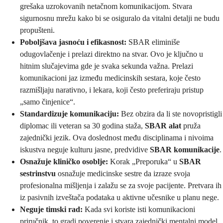
grešaka uzrokovanih netačnom komunikacijom. Stvara
sigurnosnu mrežu kako bi se osiguralo da vitalni detalji ne budu
propušteni.
Poboljšava jasnoću i efikasnost:
SBAR eliminiše
odugovlačenje i prelazi direktno na stvar. Ovo je ključno u
hitnim slučajevima gde je svaka sekunda važna. Prelazi
komunikacioni jaz između medicinskih sestara, koje često
razmišljaju narativno, i lekara, koji često preferiraju pristup
„samo činjenice“.
Standardizuje komunikaciju:
Bez obzira da li ste novopristigli
diplomac ili veteran sa 30 godina staža,
SBAR alat
pruža
zajednički jezik. Ova doslednost među disciplinama i nivoima
iskustva neguje kulturu jasne, predvidive
SBAR komunikacije
.
Osnažuje kliničko osoblje:
Korak „Preporuka“ u
SBAR
sestrinstvu
osnažuje medicinske sestre da izraze svoja
profesionalna mišljenja i zalažu se za svoje pacijente. Pretvara ih
iz pasivnih izveštača podataka u aktivne učesnike u planu nege.
Neguje timski rad:
Kada svi koriste isti komunikacioni
priručnik, to gradi poverenje i stvara zajednički mentalni model.