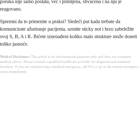
poruka nije samo poslata, već i primljena, shvaćena i na nju je
reagovano.
Spremni da to primenite u praksi? Sledeći put kada trebate da
komunicirate ažuriranje pacijenta, uzmite sticky not i brzo zabeležite
svoj S, B, A i R. Bićete iznenađeni koliko malo strukture može doneti
toliko jasnoće.
Medical Disclaimer:
This article is for informational purposes only and does not constitute
medical advice. Always consult a qualified healthcare provider for diagnosis and treatment
decisions. If you are experiencing a medical emergency, call 911 or go to the nearest emergency
room immediately.