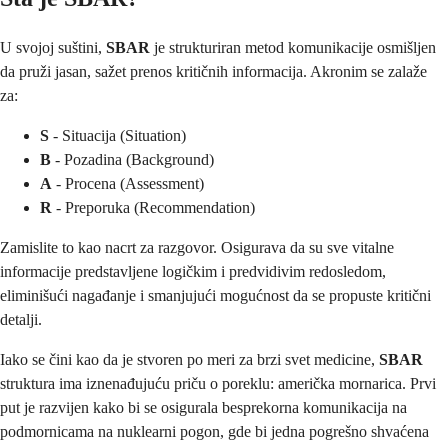
U svojoj suštini,
SBAR
je strukturiran metod komunikacije osmišljen
da pruži jasan, sažet prenos kritičnih informacija. Akronim se zalaže
za:
S
- Situacija (Situation)
B
- Pozadina (Background)
A
- Procena (Assessment)
R
- Preporuka (Recommendation)
Zamislite to kao nacrt za razgovor. Osigurava da su sve vitalne
informacije predstavljene logičkim i predvidivim redosledom,
eliminišući nagađanje i smanjujući mogućnost da se propuste kritični
detalji.
Iako se čini kao da je stvoren po meri za brzi svet medicine,
SBAR
struktura ima iznenađujuću priču o poreklu: američka mornarica. Prvi
put je razvijen kako bi se osigurala besprekorna komunikacija na
podmornicama na nuklearni pogon, gde bi jedna pogrešno shvaćena