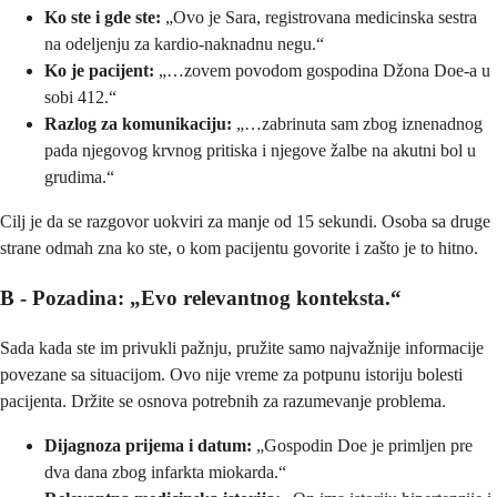
Ko ste i gde ste:
„Ovo je Sara, registrovana medicinska sestra
na odeljenju za kardio-naknadnu negu.“
Ko je pacijent:
„…zovem povodom gospodina Džona Doe-a u
sobi 412.“
Razlog za komunikaciju:
„…zabrinuta sam zbog iznenadnog
pada njegovog krvnog pritiska i njegove žalbe na akutni bol u
grudima.“
Cilj je da se razgovor uokviri za manje od 15 sekundi. Osoba sa druge
strane odmah zna ko ste, o kom pacijentu govorite i zašto je to hitno.
B - Pozadina: „Evo relevantnog konteksta.“
Sada kada ste im privukli pažnju, pružite samo najvažnije informacije
povezane sa situacijom. Ovo nije vreme za potpunu istoriju bolesti
pacijenta. Držite se osnova potrebnih za razumevanje problema.
Dijagnoza prijema i datum:
„Gospodin Doe je primljen pre
dva dana zbog infarkta miokarda.“