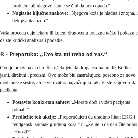
problem, ali njegovo stanje se čini da brzo opada.“
Naglasite ključne znakove:
„Njegova koža je hladna i znojna, i
deluje anksiozno.“
Vaša procena daje lekaru ili kolegi dragocenu polaznu tačku i pokazuje
da ste kritički analizirali podatke.
R - Preporuka: „Evo šta mi treba od vas.“
Ovo je poziv na akciju. Šta očekujete da druga osoba uradi? Budite
jasni, direktni i precizni. Ovo može biti zastrašujuće, posebno za nove
medicinske sestre, ali je verovatno najvažniji korak. Vi ste zagovornik
pacijenta.
Postavite konkretan zahtev:
„Morate doći i videti pacijenta
odmah.“
Predložite tok akcije:
„Preporučujem da uradimo hitan EKG i
rendgenski snimak grudnog koša.“ ili „Želite li da naručite bolus
tečnosti?“