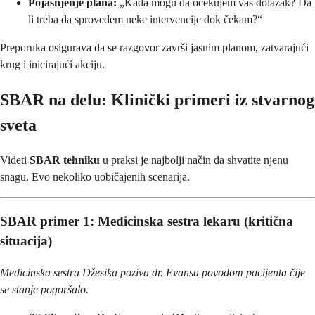
Pojašnjenje plana:
„Kada mogu da očekujem vaš dolazak? Da
li treba da sprovedem neke intervencije dok čekam?“
Preporuka osigurava da se razgovor završi jasnim planom, zatvarajući
krug i inicirajući akciju.
SBAR na delu: Klinički primeri iz stvarnog
sveta
Videti
SBAR tehniku
u praksi je najbolji način da shvatite njenu
snagu. Evo nekoliko uobičajenih scenarija.
SBAR primer
1: Medicinska sestra lekaru (kritična
situacija)
Medicinska sestra Džesika poziva dr. Evansa povodom pacijenta čije
se stanje pogoršalo.