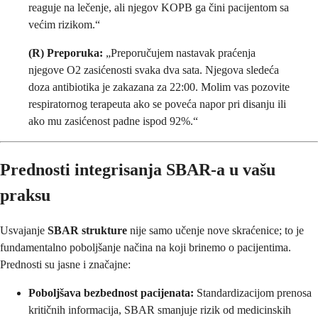
reaguje na lečenje, ali njegov KOPB ga čini pacijentom sa
većim rizikom.“
(R) Preporuka:
„Preporučujem nastavak praćenja
njegove O2 zasićenosti svaka dva sata. Njegova sledeća
doza antibiotika je zakazana za 22:00. Molim vas pozovite
respiratornog terapeuta ako se poveća napor pri disanju ili
ako mu zasićenost padne ispod 92%.“
Prednosti integrisanja SBAR-a u vašu
praksu
Usvajanje
SBAR strukture
nije samo učenje nove skraćenice; to je
fundamentalno poboljšanje načina na koji brinemo o pacijentima.
Prednosti su jasne i značajne:
Poboljšava bezbednost pacijenata:
Standardizacijom prenosa
kritičnih informacija, SBAR smanjuje rizik od medicinskih