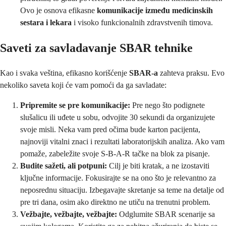
Ovo je osnova efikasne
komunikacije između medicinskih
sestara i lekara
i visoko funkcionalnih zdravstvenih timova.
Saveti za savladavanje SBAR tehnike
Kao i svaka veština, efikasno korišćenje
SBAR-a
zahteva praksu. Evo
nekoliko saveta koji će vam pomoći da ga savladate:
Pripremite se pre komunikacije:
Pre nego što podignete
slušalicu ili uđete u sobu, odvojite 30 sekundi da organizujete
svoje misli. Neka vam pred očima bude karton pacijenta,
najnoviji vitalni znaci i rezultati laboratorijskih analiza. Ako vam
pomaže, zabeležite svoje S-B-A-R tačke na blok za pisanje.
Budite sažeti, ali potpuni:
Cilj je biti kratak, a ne izostaviti
ključne informacije. Fokusirajte se na ono što je relevantno za
neposrednu situaciju. Izbegavajte skretanje sa teme na detalje od
pre tri dana, osim ako direktno ne utiču na trenutni problem.
Vežbajte, vežbajte, vežbajte:
Odglumite SBAR scenarije sa