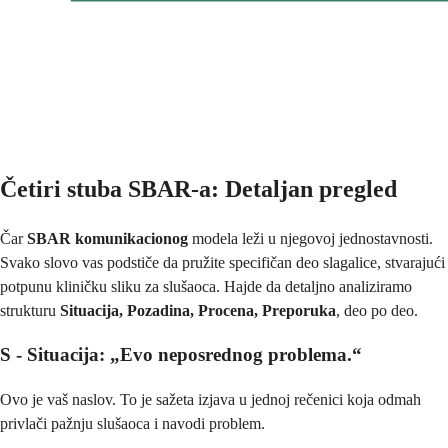
Četiri stuba SBAR-a: Detaljan pregled
Čar
SBAR komunikacionog
modela leži u njegovoj jednostavnosti.
Svako slovo vas podstiče da pružite specifičan deo slagalice, stvarajući
potpunu kliničku sliku za slušaoca. Hajde da detaljno analiziramo
strukturu
Situacija, Pozadina, Procena, Preporuka
, deo po deo.
S - Situacija: „Evo neposrednog problema.“
Ovo je vaš naslov. To je sažeta izjava u jednoj rečenici koja odmah
privlači pažnju slušaoca i navodi problem.