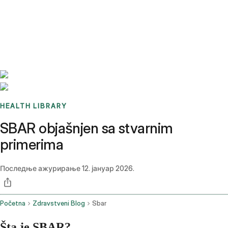
Benchmarks
Stories
FAQ
Sign up / Log in
HEALTH LIBRARY
SBAR objašnjen sa stvarnim
primerima
Последње ажурирање
12. јануар 2026.
Početna
Zdravstveni Blog
Sbar
Šta je SBAR?