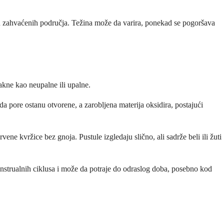
iru zahvaćenih područja. Težina može da varira, ponekad se pogoršava
akne kao neupalne ili upalne.
ada pore ostanu otvorene, a zarobljena materija oksidira, postajući
ene kvržice bez gnoja. Pustule izgledaju slično, ali sadrže beli ili žuti
enstrualnih ciklusa i može da potraje do odraslog doba, posebno kod