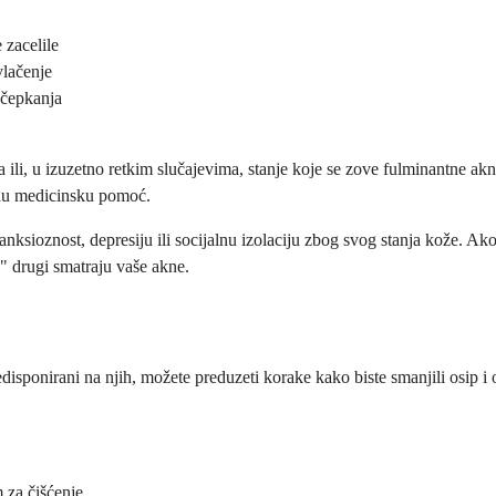
 zacelile
vlačenje
 čepkanja
a ili, u izuzetno retkim slučajevima, stanje koje se zove fulminantne a
tnu medicinsku pomoć.
anksioznost, depresiju ili socijalnu izolaciju zbog svog stanja kože. Ako
e" drugi smatraju vaše akne.
disponirani na njih, možete preduzeti korake kako biste smanjili osip i
 za čišćenje