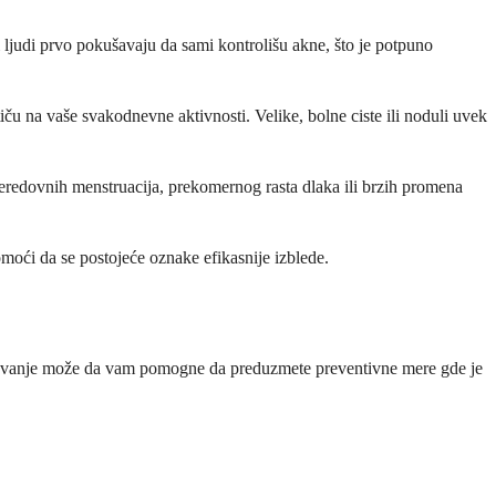
 ljudi prvo pokušavaju da sami kontrolišu akne, što je potpuno
ču na vaše svakodnevne aktivnosti. Velike, bolne ciste ili noduli uvek
eredovnih menstruacija, prekomernog rasta dlaka ili brzih promena
pomoći da se postojeće oznake efikasnije izblede.
zumevanje može da vam pomogne da preduzmete preventivne mere gde je