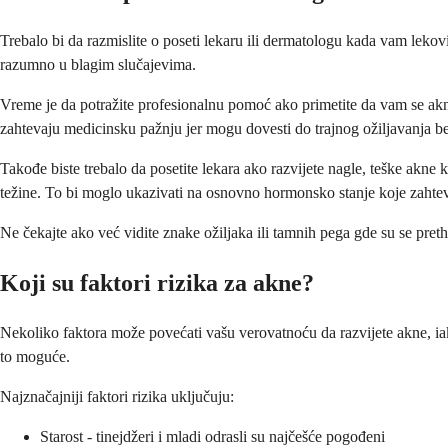
Trebalo bi da razmislite o poseti lekaru ili dermatologu kada vam lek
razumno u blagim slučajevima.
Vreme je da potražite profesionalnu pomoć ako primetite da vam se akne
zahtevaju medicinsku pažnju jer mogu dovesti do trajnog ožiljavanja b
Takođe biste trebalo da posetite lekara ako razvijete nagle, teške ak
težine. To bi moglo ukazivati na osnovno hormonsko stanje koje zaht
Ne čekajte ako već vidite znake ožiljaka ili tamnih pega gde su se preth
Koji su faktori rizika za akne?
Nekoliko faktora može povećati vašu verovatnoću da razvijete akne, i
to moguće.
Najznačajniji faktori rizika uključuju:
Starost - tinejdžeri i mladi odrasli su najčešće pogođeni