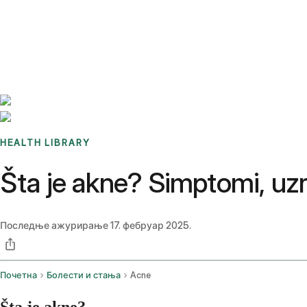
Benchmarks
Stories
FAQ
Sign up / Log in
HEALTH LIBRARY
Šta je akne? Simptomi, uzro
Последње ажурирање
17. фебруар 2025.
Почетна
Болести и стања
Acne