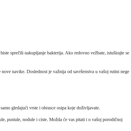
iste sprečili nakupljanje bakterija. Ako redovno vežbate, istuširajte se
 nove navike. Doslednost je važnija od savršenstva u vašoj rutini nege
amo gledajući vrste i obrasce osipa koje doživljavate.
le, pustule, nodule i ciste. Možda će vas pitati i o vašoj porodičnoj