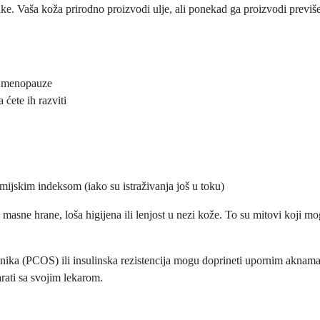
ke. Vaša koža prirodno proizvodi ulje, ali ponekad ga proizvodi previše,
i menopauze
 ćete ih razviti
ijskim indeksom (iako su istraživanja još u toku)
asne hrane, loša higijena ili lenjost u nezi kože. To su mitovi koji mo
jnika (PCOS) ili insulinska rezistencija mogu doprineti upornim aknam
rati sa svojim lekarom.