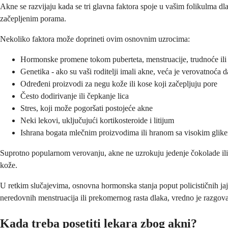
Akne se razvijaju kada se tri glavna faktora spoje u vašim folikulma dla
začepljenim porama.
Nekoliko faktora može doprineti ovim osnovnim uzrocima:
Hormonske promene tokom puberteta, menstruacije, trudnoće il
Genetika - ako su vaši roditelji imali akne, veća je verovatnoća da
Određeni proizvodi za negu kože ili kose koji začepljuju pore
Često dodirivanje ili čepkanje lica
Stres, koji može pogoršati postojeće akne
Neki lekovi, uključujući kortikosteroide i litijum
Ishrana bogata mlečnim proizvodima ili hranom sa visokim glikem
Suprotno popularnom verovanju, akne ne uzrokuju jedenje čokolade ili m
kože.
U retkim slučajevima, osnovna hormonska stanja poput policističnih ja
neredovnih menstruacija ili prekomernog rasta dlaka, vredno je razgova
Kada treba posetiti lekara zbog akni?