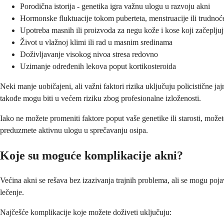
Porodična istorija - genetika igra važnu ulogu u razvoju akni
Hormonske fluktuacije tokom puberteta, menstruacije ili trudnoć
Upotreba masnih ili proizvoda za negu kože i kose koji začeplju
Život u vlažnoj klimi ili rad u masnim sredinama
Doživljavanje visokog nivoa stresa redovno
Uzimanje određenih lekova poput kortikosteroida
Neki manje uobičajeni, ali važni faktori rizika uključuju policistične j
takođe mogu biti u većem riziku zbog profesionalne izloženosti.
Iako ne možete promeniti faktore poput vaše genetike ili starosti, može
preduzmete aktivnu ulogu u sprečavanju osipa.
Koje su moguće komplikacije akni?
Većina akni se rešava bez izazivanja trajnih problema, ali se mogu poj
lečenje.
Najčešće komplikacije koje možete doživeti uključuju: