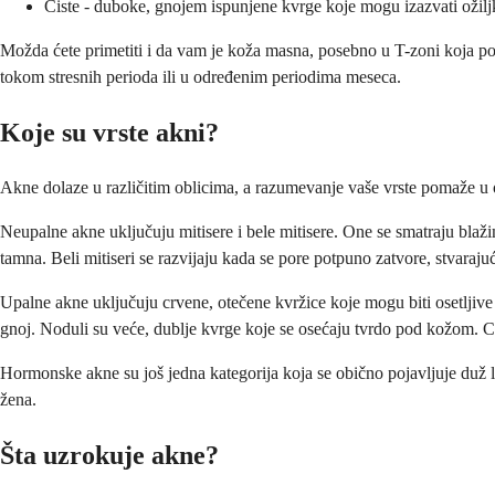
Ciste - duboke, gnojem ispunjene kvrge koje mogu izazvati ožilj
Možda ćete primetiti i da vam je koža masna, posebno u T-zoni koja pok
tokom stresnih perioda ili u određenim periodima meseca.
Koje su vrste akni?
Akne dolaze u različitim oblicima, a razumevanje vaše vrste pomaže u o
Neupalne akne uključuju mitisere i bele mitisere. One se smatraju blažim
tamna. Beli mitiseri se razvijaju kada se pore potpuno zatvore, stvarajuć
Upalne akne uključuju crvene, otečene kvržice koje mogu biti osetljive il
gnoj. Noduli su veće, dublje kvrge koje se osećaju tvrdo pod kožom. Ciste
Hormonske akne su još jedna kategorija koja se obično pojavljuje duž l
žena.
Šta uzrokuje akne?