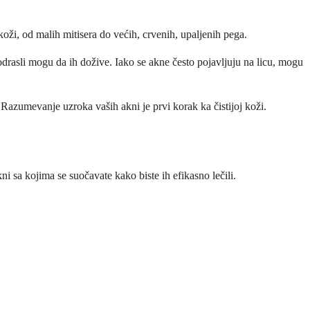
koži, od malih mitisera do većih, crvenih, upaljenih pega.
rasli mogu da ih dožive. Iako se akne često pojavljuju na licu, mogu
 Razumevanje uzroka vaših akni je prvi korak ka čistijoj koži.
 sa kojima se suočavate kako biste ih efikasno lečili.