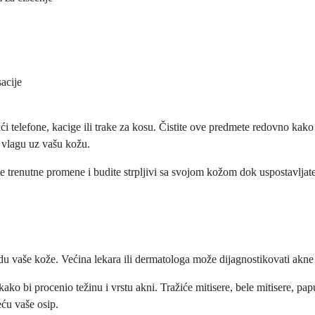
sacije
i telefone, kacige ili trake za kosu. Čistite ove predmete redovno kako b
 vlagu uz vašu kožu.
 trenutne promene i budite strpljivi sa svojom kožom dok uspostavljate
u vaše kože. Većina lekara ili dermatologa može dijagnostikovati akne s
ako bi procenio težinu i vrstu akni. Tražiće mitisere, bele mitisere, papu
eću vaše osip.