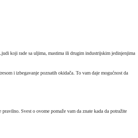
Ljudi koji rade sa uljima, mastima ili drugim industrijskim jedinjenjima
e stresom i izbegavanje poznatih okidača. To vam daje mogućnost da
leče pravilno. Svest o ovome pomaže vam da znate kada da potražite