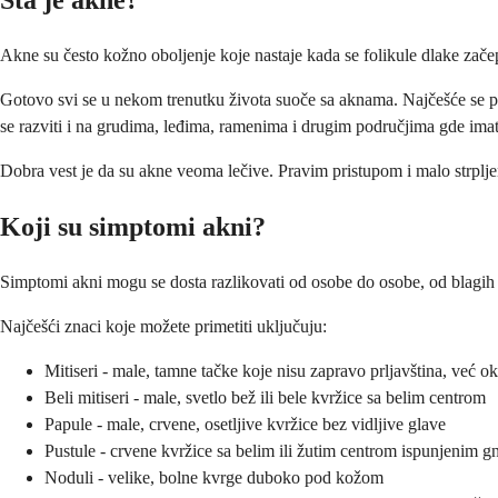
Šta je akne?
Akne su često kožno oboljenje koje nastaje kada se folikule dlake začepl
Gotovo svi se u nekom trenutku života suoče sa aknama. Najčešće se po
se razviti i na grudima, leđima, ramenima i drugim područjima gde imate
Dobra vest je da su akne veoma lečive. Pravim pristupom i malo strpljen
Koji su simptomi akni?
Simptomi akni mogu se dosta razlikovati od osobe do osobe, od blagih p
Najčešći znaci koje možete primetiti uključuju:
Mitiseri - male, tamne tačke koje nisu zapravo prljavština, već o
Beli mitiseri - male, svetlo bež ili bele kvržice sa belim centrom
Papule - male, crvene, osetljive kvržice bez vidljive glave
Pustule - crvene kvržice sa belim ili žutim centrom ispunjenim 
Noduli - velike, bolne kvrge duboko pod kožom