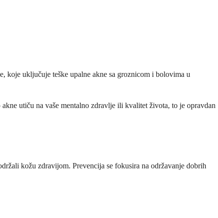
kne, koje uključuje teške upalne akne sa groznicom i bolovima u
 akne utiču na vaše mentalno zdravlje ili kvalitet života, to je opravdan
 održali kožu zdravijom. Prevencija se fokusira na održavanje dobrih