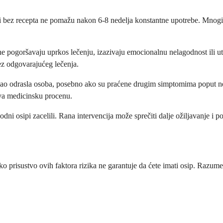
ovi bez recepta ne pomažu nakon 6-8 nedelja konstantne upotrebe. Mnogi
 pogoršavaju uprkos lečenju, izazivaju emocionalnu nelagodnost ili uti
ez odgovarajućeg lečenja.
ne kao odrasla osoba, posebno ako su praćene drugim simptomima poput n
eva medicinsku procenu.
odni osipi zacelili. Rana intervencija može sprečiti dalje ožiljavanje i 
ako prisustvo ovih faktora rizika ne garantuje da ćete imati osip. Ra