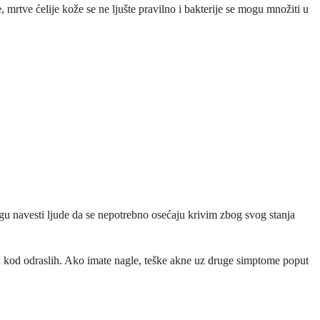
 mrtve ćelije kože se ne ljušte pravilno i bakterije se mogu množiti u
gu navesti ljude da se nepotrebno osećaju krivim zbog svog stanja
a kod odraslih. Ako imate nagle, teške akne uz druge simptome poput