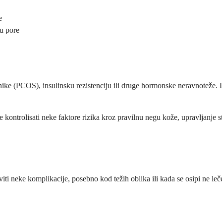
e
ju pore
ajnike (PCOS), insulinsku rezistenciju ili druge hormonske neravnoteže. 
te kontrolisati neke faktore rizika kroz pravilnu negu kože, upravljanj
aviti neke komplikacije, posebno kod težih oblika ili kada se osipi ne 