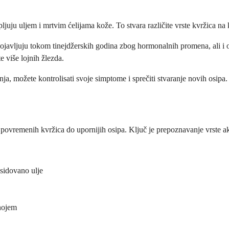
juju uljem i mrtvim ćelijama kože. To stvara različite vrste kvržica na 
javljuju tokom tinejdžerskih godina zbog hormonalnih promena, ali i od
 više lojnih žlezda.
ja, možete kontrolisati svoje simptome i sprečiti stvaranje novih osipa.
ovremenih kvržica do upornijih osipa. Ključ je prepoznavanje vrste akni
ksidovano ulje
gnojem