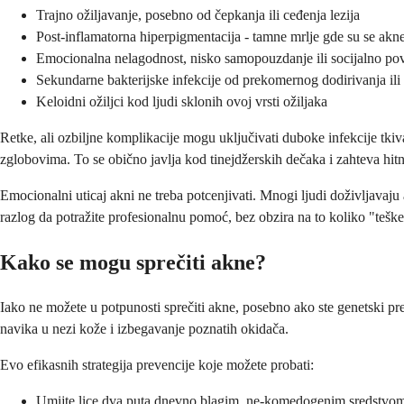
Trajno ožiljavanje, posebno od čepkanja ili ceđenja lezija
Post-inflamatorna hiperpigmentacija - tamne mrlje gde su se akne
Emocionalna nelagodnost, nisko samopouzdanje ili socijalno po
Sekundarne bakterijske infekcije od prekomernog dodirivanja ili
Keloidni ožiljci kod ljudi sklonih ovoj vrsti ožiljaka
Retke, ali ozbiljne komplikacije mogu uključivati duboke infekcije tkiv
zglobovima. To se obično javlja kod tinejdžerskih dečaka i zahteva hi
Emocionalni uticaj akni ne treba potcenjivati. Mnogi ljudi doživljavaju 
razlog da potražite profesionalnu pomoć, bez obzira na to koliko "tešk
Kako se mogu sprečiti akne?
Iako ne možete u potpunosti sprečiti akne, posebno ako ste genetski pre
navika u nezi kože i izbegavanje poznatih okidača.
Evo efikasnih strategija prevencije koje možete probati:
Umijte lice dva puta dnevno blagim, ne-komedogenim sredstvom