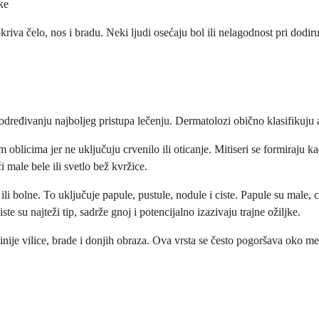
ke
riva čelo, nos i bradu. Neki ljudi osećaju bol ili nelagodnost pri dod
dređivanju najboljeg pristupa lečenju. Dermatolozi obično klasifikuju 
 oblicima jer ne uključuju crvenilo ili oticanje. Mitiseri se formiraju k
i male bele ili svetlo bež kvržice.
i bolne. To uključuje papule, pustule, nodule i ciste. Papule su male, crv
 su najteži tip, sadrže gnoj i potencijalno izazivaju trajne ožiljke.
inije vilice, brade i donjih obraza. Ova vrsta se često pogoršava oko m