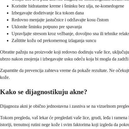
Koristite hidratantne kreme i šminku bez ulja, ne-komedogene
Izbegavajte dodirivanje lica tokom dana
Redovno menjajte jastučnice i održavajte kosu čistom
Uklonite šminku potpuno pre spavanja
Upravljajte stresom kroz vežbanje, dovoljno sna ili tehnike relak
Zaštitite kožu od prekomernog izlaganja suncu
Obratite pažnju na proizvode koji redovno dodiruju vaše lice, uključujuć
ubrzo nakon znojenja i izbegavajte usku odeću koja bi mogla da zadrži
Zapamtite da prevencija zahteva vreme da pokaže rezultate. Ne očekujte
kože.
Kako se dijagnostikuju akne?
Dijagnoza akni je obično jednostavna i zasniva se na vizuelnom pregled
Tokom pregleda, vaš lekar će pregledati vaše lice, grudi, leđa i ramena k
istoriji, trenutnoj rutini nege kože i svim faktorima koji izgleda da pokr