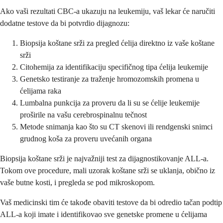
Ako vaši rezultati CBC-a ukazuju na leukemiju, vaš lekar će naručiti
dodatne testove da bi potvrdio dijagnozu:
Biopsija koštane srži za pregled ćelija direktno iz vaše koštane
srži
Citohemija za identifikaciju specifičnog tipa ćelija leukemije
Genetsko testiranje za traženje hromozomskih promena u
ćelijama raka
Lumbalna punkcija za proveru da li su se ćelije leukemije
proširile na vašu cerebrospinalnu tečnost
Metode snimanja kao što su CT skenovi ili rendgenski snimci
grudnog koša za proveru uvećanih organa
Biopsija koštane srži je najvažniji test za dijagnostikovanje ALL-a.
Tokom ove procedure, mali uzorak koštane srži se uklanja, obično iz
vaše butne kosti, i pregleda se pod mikroskopom.
Vaš medicinski tim će takođe obaviti testove da bi odredio tačan podtip
ALL-a koji imate i identifikovao sve genetske promene u ćelijama