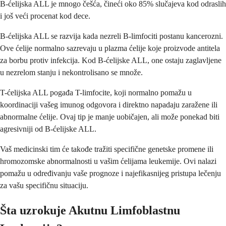
B-ćelijska ALL je mnogo češća, čineći oko 85% slučajeva kod odraslih
i još veći procenat kod dece.
B-ćelijska ALL se razvija kada nezreli B-limfociti postanu kancerozni.
Ove ćelije normalno sazrevaju u plazma ćelije koje proizvode antitela
za borbu protiv infekcija. Kod B-ćelijske ALL, one ostaju zaglavljene
u nezrelom stanju i nekontrolisano se množe.
T-ćelijska ALL pogađa T-limfocite, koji normalno pomažu u
koordinaciji vašeg imunog odgovora i direktno napadaju zaražene ili
abnormalne ćelije. Ovaj tip je manje uobičajen, ali može ponekad biti
agresivniji od B-ćelijske ALL.
Vaš medicinski tim će takođe tražiti specifične genetske promene ili
hromozomske abnormalnosti u vašim ćelijama leukemije. Ovi nalazi
pomažu u određivanju vaše prognoze i najefikasnijeg pristupa lečenju
za vašu specifičnu situaciju.
Šta uzrokuje Akutnu Limfoblastnu