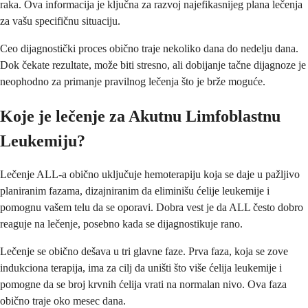
raka. Ova informacija je ključna za razvoj najefikasnijeg plana lečenja
za vašu specifičnu situaciju.
Ceo dijagnostički proces obično traje nekoliko dana do nedelju dana.
Dok čekate rezultate, može biti stresno, ali dobijanje tačne dijagnoze je
neophodno za primanje pravilnog lečenja što je brže moguće.
Koje je lečenje za Akutnu Limfoblastnu
Leukemiju?
Lečenje ALL-a obično uključuje hemoterapiju koja se daje u pažljivo
planiranim fazama, dizajniranim da eliminišu ćelije leukemije i
pomognu vašem telu da se oporavi. Dobra vest je da ALL često dobro
reaguje na lečenje, posebno kada se dijagnostikuje rano.
Lečenje se obično dešava u tri glavne faze. Prva faza, koja se zove
indukciona terapija, ima za cilj da uništi što više ćelija leukemije i
pomogne da se broj krvnih ćelija vrati na normalan nivo. Ova faza
obično traje oko mesec dana.