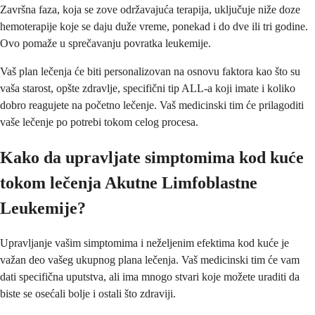
Završna faza, koja se zove održavajuća terapija, uključuje niže doze
hemoterapije koje se daju duže vreme, ponekad i do dve ili tri godine.
Ovo pomaže u sprečavanju povratka leukemije.
Vaš plan lečenja će biti personalizovan na osnovu faktora kao što su
vaša starost, opšte zdravlje, specifični tip ALL-a koji imate i koliko
dobro reagujete na početno lečenje. Vaš medicinski tim će prilagoditi
vaše lečenje po potrebi tokom celog procesa.
Kako da upravljate simptomima kod kuće
tokom lečenja Akutne Limfoblastne
Leukemije?
Upravljanje vašim simptomima i neželjenim efektima kod kuće je
važan deo vašeg ukupnog plana lečenja. Vaš medicinski tim će vam
dati specifična uputstva, ali ima mnogo stvari koje možete uraditi da
biste se osećali bolje i ostali što zdraviji.