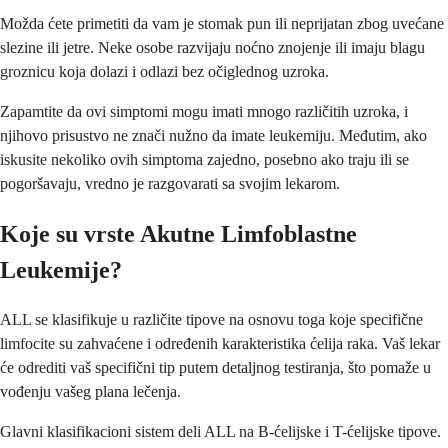
Možda ćete primetiti da vam je stomak pun ili neprijatan zbog uvećane
slezine ili jetre. Neke osobe razvijaju noćno znojenje ili imaju blagu
groznicu koja dolazi i odlazi bez očiglednog uzroka.
Zapamtite da ovi simptomi mogu imati mnogo različitih uzroka, i
njihovo prisustvo ne znači nužno da imate leukemiju. Međutim, ako
iskusite nekoliko ovih simptoma zajedno, posebno ako traju ili se
pogoršavaju, vredno je razgovarati sa svojim lekarom.
Koje su vrste Akutne Limfoblastne
Leukemije?
ALL se klasifikuje u različite tipove na osnovu toga koje specifične
limfocite su zahvaćene i određenih karakteristika ćelija raka. Vaš lekar
će odrediti vaš specifični tip putem detaljnog testiranja, što pomaže u
vođenju vašeg plana lečenja.
Glavni klasifikacioni sistem deli ALL na B-ćelijske i T-ćelijske tipove.