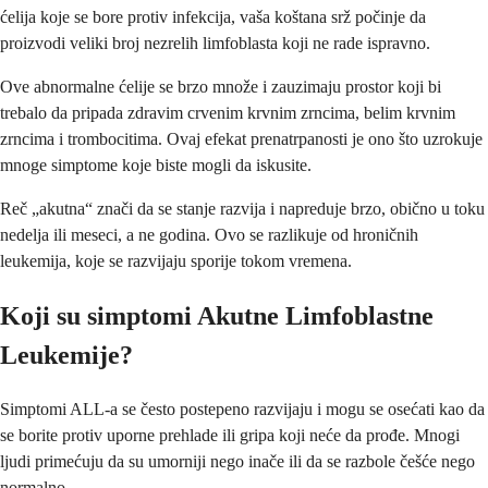
ćelija koje se bore protiv infekcija, vaša koštana srž počinje da
proizvodi veliki broj nezrelih limfoblasta koji ne rade ispravno.
Ove abnormalne ćelije se brzo množe i zauzimaju prostor koji bi
trebalo da pripada zdravim crvenim krvnim zrncima, belim krvnim
zrncima i trombocitima. Ovaj efekat prenatrpanosti je ono što uzrokuje
mnoge simptome koje biste mogli da iskusite.
Reč „akutna“ znači da se stanje razvija i napreduje brzo, obično u toku
nedelja ili meseci, a ne godina. Ovo se razlikuje od hroničnih
leukemija, koje se razvijaju sporije tokom vremena.
Koji su simptomi Akutne Limfoblastne
Leukemije?
Simptomi ALL-a se često postepeno razvijaju i mogu se osećati kao da
se borite protiv uporne prehlade ili gripa koji neće da prođe. Mnogi
ljudi primećuju da su umorniji nego inače ili da se razbole češće nego
normalno.