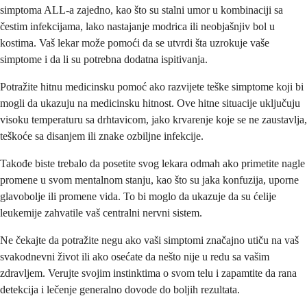
simptoma ALL-a zajedno, kao što su stalni umor u kombinaciji sa
čestim infekcijama, lako nastajanje modrica ili neobjašnjiv bol u
kostima. Vaš lekar može pomoći da se utvrdi šta uzrokuje vaše
simptome i da li su potrebna dodatna ispitivanja.
Potražite hitnu medicinsku pomoć ako razvijete teške simptome koji bi
mogli da ukazuju na medicinsku hitnost. Ove hitne situacije uključuju
visoku temperaturu sa drhtavicom, jako krvarenje koje se ne zaustavlja,
teškoće sa disanjem ili znake ozbiljne infekcije.
Takođe biste trebalo da posetite svog lekara odmah ako primetite nagle
promene u svom mentalnom stanju, kao što su jaka konfuzija, uporne
glavobolje ili promene vida. To bi moglo da ukazuje da su ćelije
leukemije zahvatile vaš centralni nervni sistem.
Ne čekajte da potražite negu ako vaši simptomi značajno utiču na vaš
svakodnevni život ili ako osećate da nešto nije u redu sa vašim
zdravljem. Verujte svojim instinktima o svom telu i zapamtite da rana
detekcija i lečenje generalno dovode do boljih rezultata.