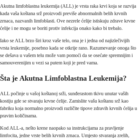
Akutna limfoblastna leukemija (ALL) je vrsta raka krvi koja se razvija
kada vaša koštana srž proizvodi previše abnormalnih belih krvnih
zrnaca, nazvanih limfoblasti. Ove nezrele ćelije istiskuju zdrave krvne
ćelije i ne mogu se boriti protiv infekcija onako kako bi trebalo.
Iako se ALL brzo širi kroz vaše telo, ona je i jedna od najizlečivijih
vrsta leukemije, posebno kada se otkrije rano. Razumevanje onoga što
se dešava u vašem telu može vam pomoći da se osećate spremnijim i
samouverenijim u vezi sa putem koji je pred vama.
Šta je Akutna Limfoblastna Leukemija?
ALL počinje u vašoj koštanoj srži, sunđerastom tkivu unutar vaših
kostiju gde se stvaraju krvne ćelije. Zamislite vašu koštanu srž kao
fabriku koja normalno proizvodi različite tipove zdravih krvnih ćelija u
pravim količinama.
Kod ALL-a, nešto krene naopako sa instrukcijama za pravljenje
limfocita, jedne vrste belih krvnih zrnaca. Umjesto stvaranja zrelih,