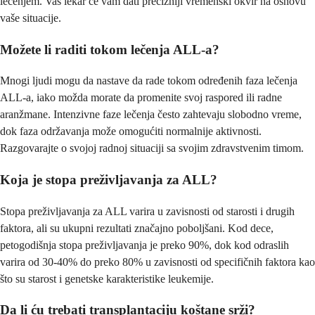
lečenjem. Vaš lekar će vam dati precizniji vremenski okvir na osnovu
vaše situacije.
Možete li raditi tokom lečenja ALL-a?
Mnogi ljudi mogu da nastave da rade tokom određenih faza lečenja
ALL-a, iako možda morate da promenite svoj raspored ili radne
aranžmane. Intenzivne faze lečenja često zahtevaju slobodno vreme,
dok faza održavanja može omogućiti normalnije aktivnosti.
Razgovarajte o svojoj radnoj situaciji sa svojim zdravstvenim timom.
Koja je stopa preživljavanja za ALL?
Stopa preživljavanja za ALL varira u zavisnosti od starosti i drugih
faktora, ali su ukupni rezultati značajno poboljšani. Kod dece,
petogodišnja stopa preživljavanja je preko 90%, dok kod odraslih
varira od 30-40% do preko 80% u zavisnosti od specifičnih faktora kao
što su starost i genetske karakteristike leukemije.
Da li ću trebati transplantaciju koštane srži?