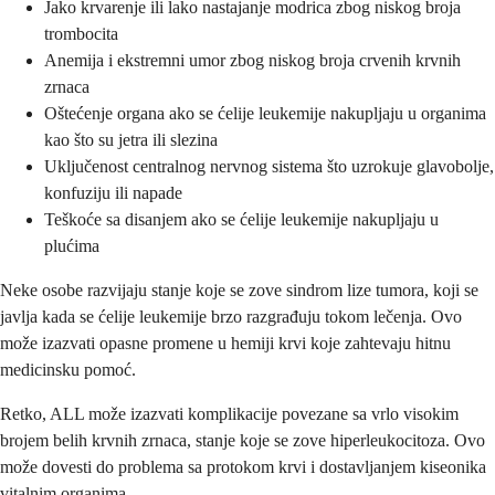
Jako krvarenje ili lako nastajanje modrica zbog niskog broja
trombocita
Anemija i ekstremni umor zbog niskog broja crvenih krvnih
zrnaca
Oštećenje organa ako se ćelije leukemije nakupljaju u organima
kao što su jetra ili slezina
Uključenost centralnog nervnog sistema što uzrokuje glavobolje,
konfuziju ili napade
Teškoće sa disanjem ako se ćelije leukemije nakupljaju u
plućima
Neke osobe razvijaju stanje koje se zove sindrom lize tumora, koji se
javlja kada se ćelije leukemije brzo razgrađuju tokom lečenja. Ovo
može izazvati opasne promene u hemiji krvi koje zahtevaju hitnu
medicinsku pomoć.
Retko, ALL može izazvati komplikacije povezane sa vrlo visokim
brojem belih krvnih zrnaca, stanje koje se zove hiperleukocitoza. Ovo
može dovesti do problema sa protokom krvi i dostavljanjem kiseonika
vitalnim organima.