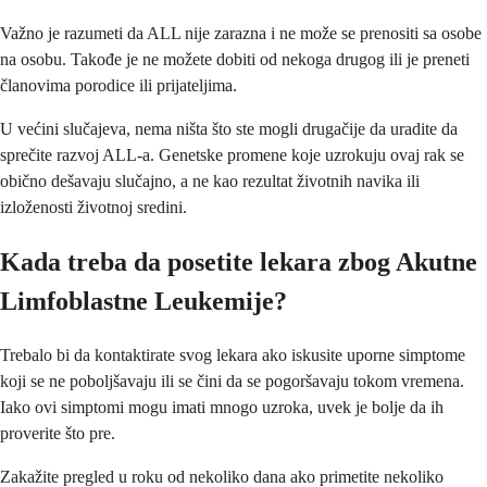
Važno je razumeti da ALL nije zarazna i ne može se prenositi sa osobe
na osobu. Takođe je ne možete dobiti od nekoga drugog ili je preneti
članovima porodice ili prijateljima.
U većini slučajeva, nema ništa što ste mogli drugačije da uradite da
sprečite razvoj ALL-a. Genetske promene koje uzrokuju ovaj rak se
obično dešavaju slučajno, a ne kao rezultat životnih navika ili
izloženosti životnoj sredini.
Kada treba da posetite lekara zbog Akutne
Limfoblastne Leukemije?
Trebalo bi da kontaktirate svog lekara ako iskusite uporne simptome
koji se ne poboljšavaju ili se čini da se pogoršavaju tokom vremena.
Iako ovi simptomi mogu imati mnogo uzroka, uvek je bolje da ih
proverite što pre.
Zakažite pregled u roku od nekoliko dana ako primetite nekoliko