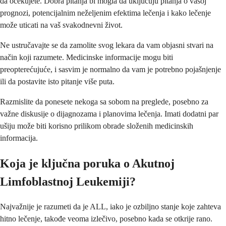
da očekujete. Dobra pitanja bi mogla da uključuju pitanja o vašoj
prognozi, potencijalnim neželjenim efektima lečenja i kako lečenje
može uticati na vaš svakodnevni život.
Ne ustručavajte se da zamolite svog lekara da vam objasni stvari na
način koji razumete. Medicinske informacije mogu biti
preopterećujuće, i sasvim je normalno da vam je potrebno pojašnjenje
ili da postavite isto pitanje više puta.
Razmislite da ponesete nekoga sa sobom na preglede, posebno za
važne diskusije o dijagnozama i planovima lečenja. Imati dodatni par
ušiju može biti korisno prilikom obrade složenih medicinskih
informacija.
Koja je ključna poruka o Akutnoj
Limfoblastnoj Leukemiji?
Najvažnije je razumeti da je ALL, iako je ozbiljno stanje koje zahteva
hitno lečenje, takođe veoma izlečivo, posebno kada se otkrije rano.