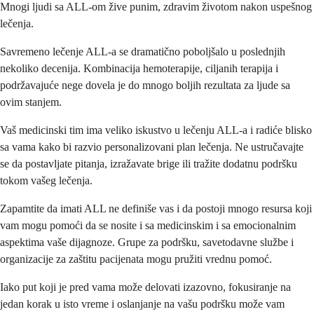
Mnogi ljudi sa ALL-om žive punim, zdravim životom nakon uspešnog
lečenja.
Savremeno lečenje ALL-a se dramatično poboljšalo u poslednjih
nekoliko decenija. Kombinacija hemoterapije, ciljanih terapija i
podržavajuće nege dovela je do mnogo boljih rezultata za ljude sa
ovim stanjem.
Vaš medicinski tim ima veliko iskustvo u lečenju ALL-a i radiće blisko
sa vama kako bi razvio personalizovani plan lečenja. Ne ustručavajte
se da postavljate pitanja, izražavate brige ili tražite dodatnu podršku
tokom vašeg lečenja.
Zapamtite da imati ALL ne definiše vas i da postoji mnogo resursa koji
vam mogu pomoći da se nosite i sa medicinskim i sa emocionalnim
aspektima vaše dijagnoze. Grupe za podršku, savetodavne službe i
organizacije za zaštitu pacijenata mogu pružiti vrednu pomoć.
Iako put koji je pred vama može delovati izazovno, fokusiranje na
jedan korak u isto vreme i oslanjanje na vašu podršku može vam