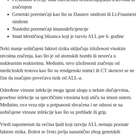
zračenjem
Genetski poremećaji kao što su Daunov sindrom ili Li-Fraumeni
sindrom
Nasledni poremećaji imunodeficijencije
Imati identičnog blizanca koji je razvio ALL pre 6. godine
Neki manje uobičajeni faktori rizika uključuju izloženost visokim
nivoima zračenja, kao što je od atomskih bombi ili nesreća u
nuklearnim reaktorima. Međutim, nivo izloženosti zračenju od
medicinskih testova kao što su rendgenski snimci ili CT skenovi se ne
čini da značajno povećava rizik od ALL-a.
Određene virusne infekcije mogu igrati ulogu u nekim slučajevima,
posebno infekcije sa specifičnim virusima koji utiču na imuni sistem.
Međutim, ova veza nije u potpunosti shvaćena i ne odnosi se na
uobičajene virusne infekcije kao što su prehlade ili grip.
Vredi napomenuti da većina ljudi koji razviju ALL nemaju poznate
faktore rizika. Bolest se često javlja nasumično zbog genetskih