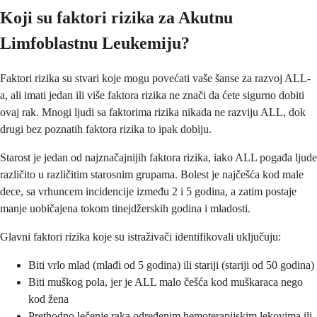
Koji su faktori rizika za Akutnu
Limfoblastnu Leukemiju?
Faktori rizika su stvari koje mogu povećati vaše šanse za razvoj ALL-
a, ali imati jedan ili više faktora rizika ne znači da ćete sigurno dobiti
ovaj rak. Mnogi ljudi sa faktorima rizika nikada ne razviju ALL, dok
drugi bez poznatih faktora rizika to ipak dobiju.
Starost je jedan od najznačajnijih faktora rizika, iako ALL pogađa ljude
različito u različitim starosnim grupama. Bolest je najčešća kod male
dece, sa vrhuncem incidencije između 2 i 5 godina, a zatim postaje
manje uobičajena tokom tinejdžerskih godina i mladosti.
Glavni faktori rizika koje su istraživači identifikovali uključuju:
Biti vrlo mlad (mlađi od 5 godina) ili stariji (stariji od 50 godina)
Biti muškog pola, jer je ALL malo češća kod muškaraca nego
kod žena
Prethodno lečenje raka određenim hemoterapijskim lekovima ili