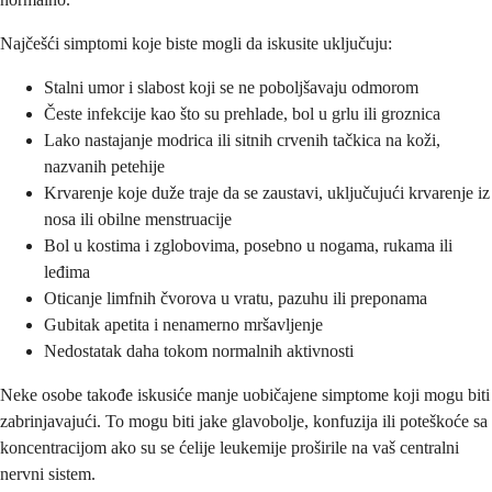
Najčešći simptomi koje biste mogli da iskusite uključuju:
Stalni umor i slabost koji se ne poboljšavaju odmorom
Česte infekcije kao što su prehlade, bol u grlu ili groznica
Lako nastajanje modrica ili sitnih crvenih tačkica na koži,
nazvanih petehije
Krvarenje koje duže traje da se zaustavi, uključujući krvarenje iz
nosa ili obilne menstruacije
Bol u kostima i zglobovima, posebno u nogama, rukama ili
leđima
Oticanje limfnih čvorova u vratu, pazuhu ili preponama
Gubitak apetita i nenamerno mršavljenje
Nedostatak daha tokom normalnih aktivnosti
Neke osobe takođe iskusiće manje uobičajene simptome koji mogu biti
zabrinjavajući. To mogu biti jake glavobolje, konfuzija ili poteškoće sa
koncentracijom ako su se ćelije leukemije proširile na vaš centralni
nervni sistem.