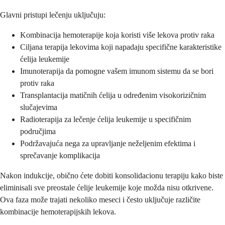
Glavni pristupi lečenju uključuju:
Kombinacija hemoterapije koja koristi više lekova protiv raka
Ciljana terapija lekovima koji napadaju specifične karakteristike
ćelija leukemije
Imunoterapija da pomogne vašem imunom sistemu da se bori
protiv raka
Transplantacija matičnih ćelija u određenim visokorizičnim
slučajevima
Radioterapija za lečenje ćelija leukemije u specifičnim
područjima
Podržavajuća nega za upravljanje neželjenim efektima i
sprečavanje komplikacija
Nakon indukcije, obično ćete dobiti konsolidacionu terapiju kako biste
eliminisali sve preostale ćelije leukemije koje možda nisu otkrivene.
Ova faza može trajati nekoliko meseci i često uključuje različite
kombinacije hemoterapijskih lekova.