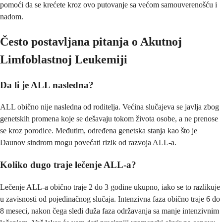
pomoći da se krećete kroz ovo putovanje sa većom samouverenošću i
nadom.
Često postavljana pitanja o Akutnoj
Limfoblastnoj Leukemiji
Da li je ALL nasledna?
ALL obično nije nasledna od roditelja. Većina slučajeva se javlja zbog
genetskih promena koje se dešavaju tokom života osobe, a ne prenose
se kroz porodice. Međutim, određena genetska stanja kao što je
Daunov sindrom mogu povećati rizik od razvoja ALL-a.
Koliko dugo traje lečenje ALL-a?
Lečenje ALL-a obično traje 2 do 3 godine ukupno, iako se to razlikuje
u zavisnosti od pojedinačnog slučaja. Intenzivna faza obično traje 6 do
8 meseci, nakon čega sledi duža faza održavanja sa manje intenzivnim