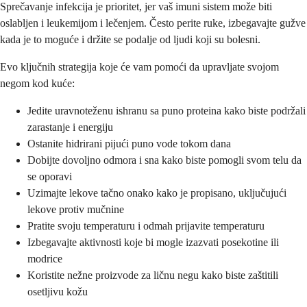
Sprečavanje infekcija je prioritet, jer vaš imuni sistem može biti
oslabljen i leukemijom i lečenjem. Često perite ruke, izbegavajte gužve
kada je to moguće i držite se podalje od ljudi koji su bolesni.
Evo ključnih strategija koje će vam pomoći da upravljate svojom
negom kod kuće:
Jedite uravnoteženu ishranu sa puno proteina kako biste podržali
zarastanje i energiju
Ostanite hidrirani pijući puno vode tokom dana
Dobijte dovoljno odmora i sna kako biste pomogli svom telu da
se oporavi
Uzimajte lekove tačno onako kako je propisano, uključujući
lekove protiv mučnine
Pratite svoju temperaturu i odmah prijavite temperaturu
Izbegavajte aktivnosti koje bi mogle izazvati posekotine ili
modrice
Koristite nežne proizvode za ličnu negu kako biste zaštitili
osetljivu kožu