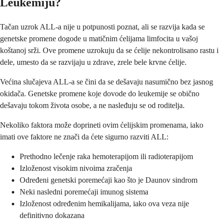
Leukemiju?
Tačan uzrok ALL-a nije u potpunosti poznat, ali se razvija kada se
genetske promene dogode u matičnim ćelijama limfocita u vašoj
koštanoj srži. Ove promene uzrokuju da se ćelije nekontrolisano rastu i
dele, umesto da se razvijaju u zdrave, zrele bele krvne ćelije.
Većina slučajeva ALL-a se čini da se dešavaju nasumično bez jasnog
okidača. Genetske promene koje dovode do leukemije se obično
dešavaju tokom života osobe, a ne nasleđuju se od roditelja.
Nekoliko faktora može doprineti ovim ćelijskim promenama, iako
imati ove faktore ne znači da ćete sigurno razviti ALL:
Prethodno lečenje raka hemoterapijom ili radioterapijom
Izloženost visokim nivoima zračenja
Određeni genetski poremećaji kao što je Daunov sindrom
Neki nasledni poremećaji imunog sistema
Izloženost određenim hemikalijama, iako ova veza nije
definitivno dokazana