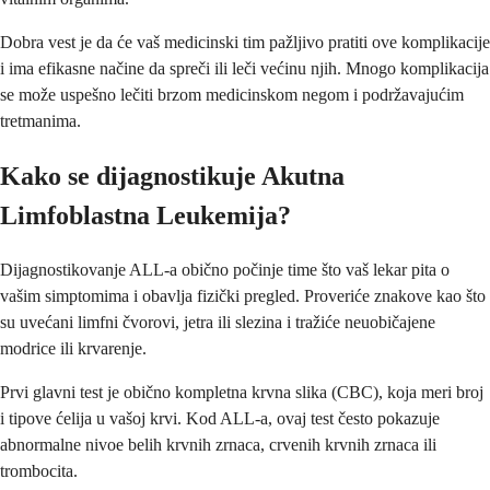
Dobra vest je da će vaš medicinski tim pažljivo pratiti ove komplikacije
i ima efikasne načine da spreči ili leči većinu njih. Mnogo komplikacija
se može uspešno lečiti brzom medicinskom negom i podržavajućim
tretmanima.
Kako se dijagnostikuje Akutna
Limfoblastna Leukemija?
Dijagnostikovanje ALL-a obično počinje time što vaš lekar pita o
vašim simptomima i obavlja fizički pregled. Proveriće znakove kao što
su uvećani limfni čvorovi, jetra ili slezina i tražiće neuobičajene
modrice ili krvarenje.
Prvi glavni test je obično kompletna krvna slika (CBC), koja meri broj
i tipove ćelija u vašoj krvi. Kod ALL-a, ovaj test često pokazuje
abnormalne nivoe belih krvnih zrnaca, crvenih krvnih zrnaca ili
trombocita.