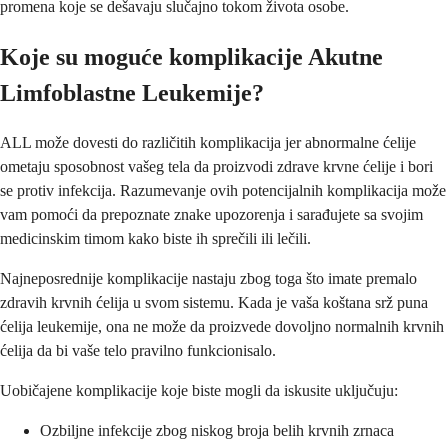
promena koje se dešavaju slučajno tokom života osobe.
Koje su moguće komplikacije Akutne
Limfoblastne Leukemije?
ALL može dovesti do različitih komplikacija jer abnormalne ćelije
ometaju sposobnost vašeg tela da proizvodi zdrave krvne ćelije i bori
se protiv infekcija. Razumevanje ovih potencijalnih komplikacija može
vam pomoći da prepoznate znake upozorenja i sarađujete sa svojim
medicinskim timom kako biste ih sprečili ili lečili.
Najneposrednije komplikacije nastaju zbog toga što imate premalo
zdravih krvnih ćelija u svom sistemu. Kada je vaša koštana srž puna
ćelija leukemije, ona ne može da proizvede dovoljno normalnih krvnih
ćelija da bi vaše telo pravilno funkcionisalo.
Uobičajene komplikacije koje biste mogli da iskusite uključuju:
Ozbiljne infekcije zbog niskog broja belih krvnih zrnaca