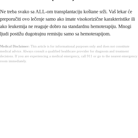
Ne treba svako sa ALL-om transplantaciju koštane srži. Vaš lekar će
preporučiti ovo lečenje samo ako imate visokorizične karakteristike ili
ako leukemija ne reaguje dobro na standardnu hemoterapiju. Mnogi
ljudi postižu dugotrajnu remisiju samo sa hemoterapijom.
Medical Disclaimer:
This article is for informational purposes only and does not constitute
medical advice. Always consult a qualified healthcare provider for diagnosis and treatment
decisions. If you are experiencing a medical emergency, call 911 or go to the nearest emergency
room immediately.