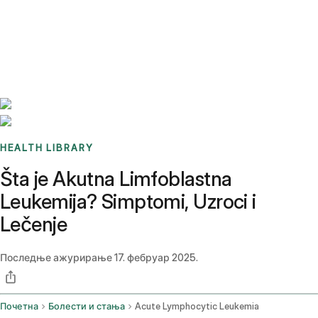
Benchmarks
Stories
FAQ
Sign up / Log in
HEALTH LIBRARY
Šta je Akutna Limfoblastna
Leukemija? Simptomi, Uzroci i
Lečenje
Последње ажурирање
17. фебруар 2025.
Почетна
Болести и стања
Acute Lymphocytic Leukemia