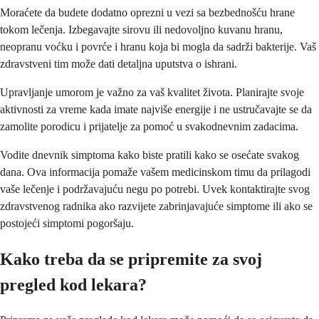
Moraćete da budete dodatno oprezni u vezi sa bezbednošću hrane
tokom lečenja. Izbegavajte sirovu ili nedovoljno kuvanu hranu,
neopranu voćku i povrće i hranu koja bi mogla da sadrži bakterije. Vaš
zdravstveni tim može dati detaljna uputstva o ishrani.
Upravljanje umorom je važno za vaš kvalitet života. Planirajte svoje
aktivnosti za vreme kada imate najviše energije i ne ustručavajte se da
zamolite porodicu i prijatelje za pomoć u svakodnevnim zadacima.
Vodite dnevnik simptoma kako biste pratili kako se osećate svakog
dana. Ova informacija pomaže vašem medicinskom timu da prilagodi
vaše lečenje i podržavajuću negu po potrebi. Uvek kontaktirajte svog
zdravstvenog radnika ako razvijete zabrinjavajuće simptome ili ako se
postojeći simptomi pogoršaju.
Kako treba da se pripremite za svoj
pregled kod lekara?