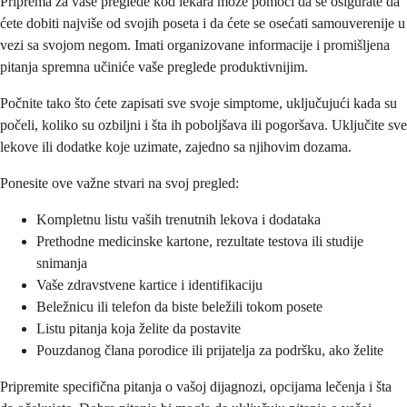
Priprema za vaše preglede kod lekara može pomoći da se osigurate da
ćete dobiti najviše od svojih poseta i da ćete se osećati samouverenije u
vezi sa svojom negom. Imati organizovane informacije i promišljena
pitanja spremna učiniće vaše preglede produktivnijim.
Počnite tako što ćete zapisati sve svoje simptome, uključujući kada su
počeli, koliko su ozbiljni i šta ih poboljšava ili pogoršava. Uključite sve
lekove ili dodatke koje uzimate, zajedno sa njihovim dozama.
Ponesite ove važne stvari na svoj pregled:
Kompletnu listu vaših trenutnih lekova i dodataka
Prethodne medicinske kartone, rezultate testova ili studije
snimanja
Vaše zdravstvene kartice i identifikaciju
Beležnicu ili telefon da biste beležili tokom posete
Listu pitanja koja želite da postavite
Pouzdanog člana porodice ili prijatelja za podršku, ako želite
Pripremite specifična pitanja o vašoj dijagnozi, opcijama lečenja i šta