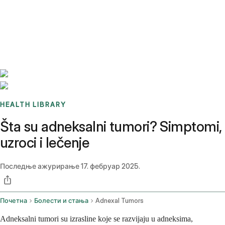
Benchmarks
Stories
FAQ
Sign up / Log in
HEALTH LIBRARY
Šta su adneksalni tumori? Simptomi,
uzroci i lečenje
Последње ажурирање
17. фебруар 2025.
Почетна
Болести и стања
Adnexal Tumors
Adneksalni tumori su izrasline koje se razvijaju u adneksima,