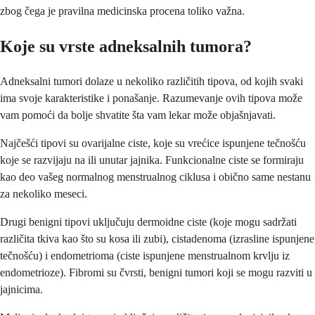
zbog čega je pravilna medicinska procena toliko važna.
Koje su vrste adneksalnih tumora?
Adneksalni tumori dolaze u nekoliko različitih tipova, od kojih svaki
ima svoje karakteristike i ponašanje. Razumevanje ovih tipova može
vam pomoći da bolje shvatite šta vam lekar može objašnjavati.
Najčešći tipovi su ovarijalne ciste, koje su vrećice ispunjene tečnošću
koje se razvijaju na ili unutar jajnika. Funkcionalne ciste se formiraju
kao deo vašeg normalnog menstrualnog ciklusa i obično same nestanu
za nekoliko meseci.
Drugi benigni tipovi uključuju dermoidne ciste (koje mogu sadržati
različita tkiva kao što su kosa ili zubi), cistadenoma (izrasline ispunjene
tečnošću) i endometrioma (ciste ispunjene menstrualnom krvlju iz
endometrioze). Fibromi su čvrsti, benigni tumori koji se mogu razviti u
jajnicima.