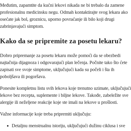
Međutim, zapamtite da kućni lekovi nikada ne bi trebalo da zamene
profesionalnu medicinsku negu. Odmah kontaktirajte svog lekara ako
osećate jak bol, groznicu, uporno povraćanje ili bilo koji drugi
zabrinjavajući simptom.
Kako da se pripremite za posetu lekaru?
Dobro pripremanje za posetu lekaru može pomoći da se obezbedi
najtačnija dijagnoza i odgovarajući plan lečenja. Počnite tako što ćete
zapisati sve svoje simptome, uključujući kada su počeli i šta ih
poboljšava ili pogoršava.
Ponesite kompletnu listu svih lekova koje trenutno uzimate, uključujući
lekove bez recepta, suplemente i biljne lekove. Takođe, zabeležite sve
alergije ili neželjene reakcije koje ste imali na lekove u prošlosti.
Važne informacije koje treba pripremiti uključuju:
Detaljnu menstrualnu istoriju, uključujući dužinu ciklusa i sve