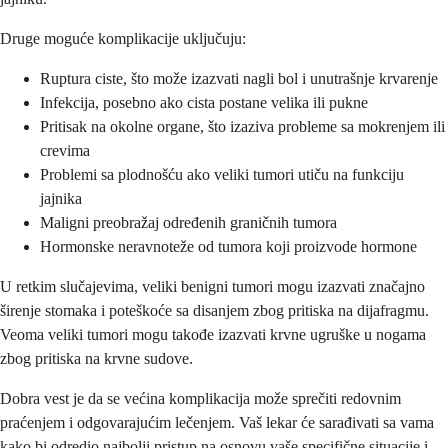
Druge moguće komplikacije uključuju:
Ruptura ciste, što može izazvati nagli bol i unutrašnje krvarenje
Infekcija, posebno ako cista postane velika ili pukne
Pritisak na okolne organe, što izaziva probleme sa mokrenjem ili
crevima
Problemi sa plodnošću ako veliki tumori utiču na funkciju
jajnika
Maligni preobražaj određenih graničnih tumora
Hormonske neravnoteže od tumora koji proizvode hormone
U retkim slučajevima, veliki benigni tumori mogu izazvati značajno
širenje stomaka i poteškoće sa disanjem zbog pritiska na dijafragmu.
Veoma veliki tumori mogu takođe izazvati krvne ugruške u nogama
zbog pritiska na krvne sudove.
Dobra vest je da se većina komplikacija može sprečiti redovnim
praćenjem i odgovarajućim lečenjem. Vaš lekar će sarađivati sa vama
kako bi odredio najbolji pristup na osnovu vaše specifične situacije i