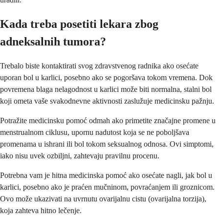
Kada treba posetiti lekara zbog
adneksalnih tumora?
Trebalo biste kontaktirati svog zdravstvenog radnika ako osećate
uporan bol u karlici, posebno ako se pogoršava tokom vremena. Dok
povremena blaga nelagodnost u karlici može biti normalna, stalni bol
koji ometa vaše svakodnevne aktivnosti zaslužuje medicinsku pažnju.
Potražite medicinsku pomoć odmah ako primetite značajne promene u
menstrualnom ciklusu, upornu nadutost koja se ne poboljšava
promenama u ishrani ili bol tokom seksualnog odnosa. Ovi simptomi,
iako nisu uvek ozbiljni, zahtevaju pravilnu procenu.
Potrebna vam je hitna medicinska pomoć ako osećate nagli, jak bol u
karlici, posebno ako je praćen mučninom, povraćanjem ili groznicom.
Ovo može ukazivati na uvrnutu ovarijalnu cistu (ovarijalna torzija),
koja zahteva hitno lečenje.