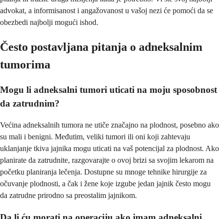
advokat, a informisanost i angažovanost u vašoj nezi će pomoći da se
obezbedi najbolji mogući ishod.
Često postavljana pitanja o adneksalnim
tumorima
Mogu li adneksalni tumori uticati na moju sposobnost
da zatrudnim?
Većina adneksalnih tumora ne utiče značajno na plodnost, posebno ako
su mali i benigni. Međutim, veliki tumori ili oni koji zahtevaju
uklanjanje tkiva jajnika mogu uticati na vaš potencijal za plodnost. Ako
planirate da zatrudnite, razgovarajte o ovoj brizi sa svojim lekarom na
početku planiranja lečenja. Dostupne su mnoge tehnike hirurgije za
očuvanje plodnosti, a čak i žene koje izgube jedan jajnik često mogu
da zatrudne prirodno sa preostalim jajnikom.
Da li ću morati na operaciju ako imam adneksalni