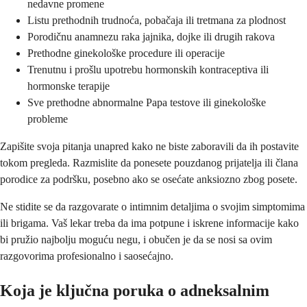
nedavne promene
Listu prethodnih trudnoća, pobačaja ili tretmana za plodnost
Porodičnu anamnezu raka jajnika, dojke ili drugih rakova
Prethodne ginekološke procedure ili operacije
Trenutnu i prošlu upotrebu hormonskih kontraceptiva ili
hormonske terapije
Sve prethodne abnormalne Papa testove ili ginekološke
probleme
Zapišite svoja pitanja unapred kako ne biste zaboravili da ih postavite
tokom pregleda. Razmislite da ponesete pouzdanog prijatelja ili člana
porodice za podršku, posebno ako se osećate anksiozno zbog posete.
Ne stidite se da razgovarate o intimnim detaljima o svojim simptomima
ili brigama. Vaš lekar treba da ima potpune i iskrene informacije kako
bi pružio najbolju moguću negu, i obučen je da se nosi sa ovim
razgovorima profesionalno i saosećajno.
Koja je ključna poruka o adneksalnim