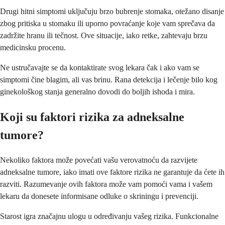
Drugi hitni simptomi uključuju brzo bubrenje stomaka, otežano disanje
zbog pritiska u stomaku ili uporno povraćanje koje vam sprečava da
zadržite hranu ili tečnost. Ove situacije, iako retke, zahtevaju brzu
medicinsku procenu.
Ne ustručavajte se da kontaktirate svog lekara čak i ako vam se
simptomi čine blagim, ali vas brinu. Rana detekcija i lečenje bilo kog
ginekološkog stanja generalno dovodi do boljih ishoda i mira.
Koji su faktori rizika za adneksalne
tumore?
Nekoliko faktora može povećati vašu verovatnoću da razvijete
adneksalne tumore, iako imati ove faktore rizika ne garantuje da ćete ih
razviti. Razumevanje ovih faktora može vam pomoći vama i vašem
lekaru da donesete informisane odluke o skriningu i prevenciji.
Starost igra značajnu ulogu u određivanju vašeg rizika. Funkcionalne