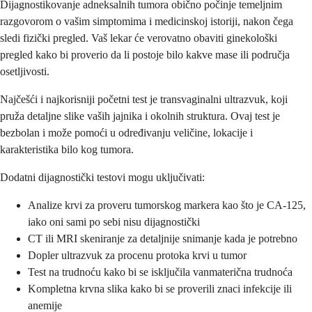
Dijagnostikovanje adneksalnih tumora obično počinje temeljnim
razgovorom o vašim simptomima i medicinskoj istoriji, nakon čega
sledi fizički pregled. Vaš lekar će verovatno obaviti ginekološki
pregled kako bi proverio da li postoje bilo kakve mase ili područja
osetljivosti.
Najčešći i najkorisniji početni test je transvaginalni ultrazvuk, koji
pruža detaljne slike vaših jajnika i okolnih struktura. Ovaj test je
bezbolan i može pomoći u određivanju veličine, lokacije i
karakteristika bilo kog tumora.
Dodatni dijagnostički testovi mogu uključivati:
Analize krvi za proveru tumorskog markera kao što je CA-125,
iako oni sami po sebi nisu dijagnostički
CT ili MRI skeniranje za detaljnije snimanje kada je potrebno
Dopler ultrazvuk za procenu protoka krvi u tumor
Test na trudnoću kako bi se isključila vanmaterična trudnoća
Kompletna krvna slika kako bi se proverili znaci infekcije ili
anemije