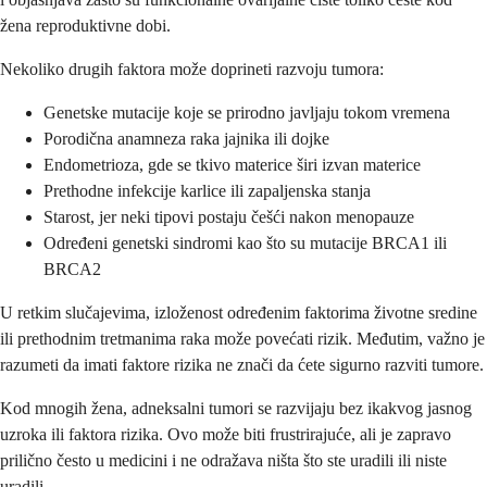
žena reproduktivne dobi.
Nekoliko drugih faktora može doprineti razvoju tumora:
Genetske mutacije koje se prirodno javljaju tokom vremena
Porodična anamneza raka jajnika ili dojke
Endometrioza, gde se tkivo materice širi izvan materice
Prethodne infekcije karlice ili zapaljenska stanja
Starost, jer neki tipovi postaju češći nakon menopauze
Određeni genetski sindromi kao što su mutacije BRCA1 ili
BRCA2
U retkim slučajevima, izloženost određenim faktorima životne sredine
ili prethodnim tretmanima raka može povećati rizik. Međutim, važno je
razumeti da imati faktore rizika ne znači da ćete sigurno razviti tumore.
Kod mnogih žena, adneksalni tumori se razvijaju bez ikakvog jasnog
uzroka ili faktora rizika. Ovo može biti frustrirajuće, ali je zapravo
prilično često u medicini i ne odražava ništa što ste uradili ili niste
uradili.