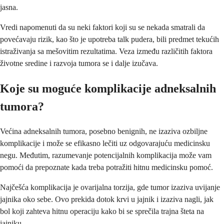
jasna.
Vredi napomenuti da su neki faktori koji su se nekada smatrali da
povećavaju rizik, kao što je upotreba talk pudera, bili predmet tekućih
istraživanja sa mešovitim rezultatima. Veza između različitih faktora
životne sredine i razvoja tumora se i dalje izučava.
Koje su moguće komplikacije adneksalnih
tumora?
Većina adneksalnih tumora, posebno benignih, ne izaziva ozbiljne
komplikacije i može se efikasno lečiti uz odgovarajuću medicinsku
negu. Međutim, razumevanje potencijalnih komplikacija može vam
pomoći da prepoznate kada treba potražiti hitnu medicinsku pomoć.
Najčešća komplikacija je ovarijalna torzija, gde tumor izaziva uvijanje
jajnika oko sebe. Ovo prekida dotok krvi u jajnik i izaziva nagli, jak
bol koji zahteva hitnu operaciju kako bi se sprečila trajna šteta na
jajniku.