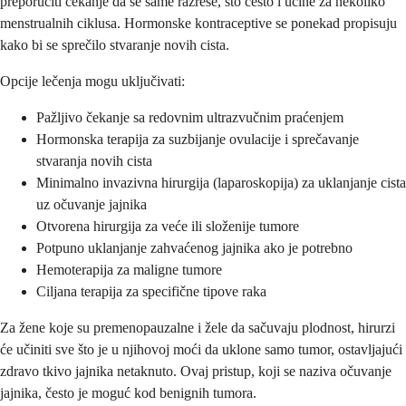
preporučiti čekanje da se same razreše, što često i učine za nekoliko
menstrualnih ciklusa. Hormonske kontraceptive se ponekad propisuju
kako bi se sprečilo stvaranje novih cista.
Opcije lečenja mogu uključivati:
Pažljivo čekanje sa redovnim ultrazvučnim praćenjem
Hormonska terapija za suzbijanje ovulacije i sprečavanje
stvaranja novih cista
Minimalno invazivna hirurgija (laparoskopija) za uklanjanje cista
uz očuvanje jajnika
Otvorena hirurgija za veće ili složenije tumore
Potpuno uklanjanje zahvaćenog jajnika ako je potrebno
Hemoterapija za maligne tumore
Ciljana terapija za specifične tipove raka
Za žene koje su premenopauzalne i žele da sačuvaju plodnost, hirurzi
će učiniti sve što je u njihovoj moći da uklone samo tumor, ostavljajući
zdravo tkivo jajnika netaknuto. Ovaj pristup, koji se naziva očuvanje
jajnika, često je moguć kod benignih tumora.