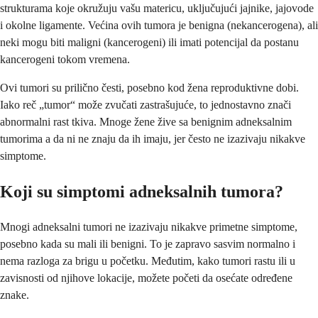
strukturama koje okružuju vašu matericu, uključujući jajnike, jajovode
i okolne ligamente. Većina ovih tumora je benigna (nekancerogena), ali
neki mogu biti maligni (kancerogeni) ili imati potencijal da postanu
kancerogeni tokom vremena.
Ovi tumori su prilično česti, posebno kod žena reproduktivne dobi.
Iako reč „tumor“ može zvučati zastrašujuće, to jednostavno znači
abnormalni rast tkiva. Mnoge žene žive sa benignim adneksalnim
tumorima a da ni ne znaju da ih imaju, jer često ne izazivaju nikakve
simptome.
Koji su simptomi adneksalnih tumora?
Mnogi adneksalni tumori ne izazivaju nikakve primetne simptome,
posebno kada su mali ili benigni. To je zapravo sasvim normalno i
nema razloga za brigu u početku. Međutim, kako tumori rastu ili u
zavisnosti od njihove lokacije, možete početi da osećate određene
znake.