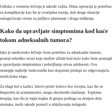
Odluka o vremenu lečenja je takođe važna. Hitna operacija je potrebna
za komplikacije kao što je ovarijalna torzija, dok druge situacije
omogućavaju vreme za pažljivo planiranje i druga mišljenja.
Kako da upravljate simptomima kod kuće
tokom adneksalnih tumora?
Iako je medicinsko lečenje često potrebno za adneksalne tumore,
postoji nekoliko stvari koje možete učiniti kod kuće kako biste pomogli
u upravljanju simptomima i poboljšanju nivoa udobnosti. Ove
strategije najbolje funkcionišu kao dopunski pristupi uz odgovarajuću
medicinsku negu.
Za blagi bol u karlici, lekovi protiv bolova bez recepta, kao što su
ibuprofen ili acetaminofen, mogu obezbediti olakšanje. Toplotna
terapija, kao što je topla kupka ili grejna podloga na donjem delu
stomaka, može takođe pomoći u ublažavanju nelagode.