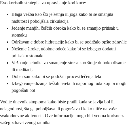
Evo korisnih strategija za upravljanje kod kuće:
Blaga vežba kao što je šetnja ili joga kako bi se smanjila
nadutost i poboljšala cirkulacija
Jedenje manjih, češćih obroka kako bi se smanjio pritisak u
stomaku
Održavanje dobre hidratacije kako bi se podržalo opšte zdravlje
Nošenje široke, udobne odeće kako bi se izbegao dodatni
pritisak u stomaku
Vežbanje tehnika za smanjenje stresa kao što je duboko disanje
ili meditacija
Dobar san kako bi se podržali procesi lečenja tela
Izbegavanje dizanja teških tereta ili napornog rada koji bi mogli
pogoršati bol
Vodite dnevnik simptoma kako biste pratili kada se javlja bol ili
nelagodnost, šta ga poboljšava ili pogoršava i kako utiče na vaše
svakodnevne aktivnosti. Ove informacije mogu biti veoma korisne za
vašeg zdravstvenog radnika.