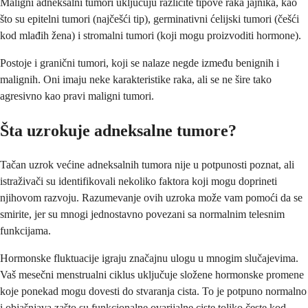
Maligni adneksalni tumori uključuju različite tipove raka jajnika, kao
što su epitelni tumori (najčešći tip), germinativni ćelijski tumori (češći
kod mlađih žena) i stromalni tumori (koji mogu proizvoditi hormone).
Postoje i granični tumori, koji se nalaze negde između benignih i
malignih. Oni imaju neke karakteristike raka, ali se ne šire tako
agresivno kao pravi maligni tumori.
Šta uzrokuje adneksalne tumore?
Tačan uzrok većine adneksalnih tumora nije u potpunosti poznat, ali
istraživači su identifikovali nekoliko faktora koji mogu doprineti
njihovom razvoju. Razumevanje ovih uzroka može vam pomoći da se
smirite, jer su mnogi jednostavno povezani sa normalnim telesnim
funkcijama.
Hormonske fluktuacije igraju značajnu ulogu u mnogim slučajevima.
Vaš mesečni menstrualni ciklus uključuje složene hormonske promene
koje ponekad mogu dovesti do stvaranja cista. To je potpuno normalno
i objašnjava zašto su funkcionalne ovarijalne ciste toliko česte kod