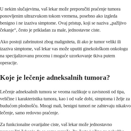
U nekim slučajevima, vaš lekar može preporučiti praćenje tumora
ponovljenim ultrazvukom tokom vremena, posebno ako izgleda
benigno i ne izaziva simptome. Ovaj pristup, koji se naziva „pažljivo
čekanje“, često je prikladan za male, jednostavne ciste.
Ako postoji zabrinutost zbog maligniteta, ili ako je tumor veliki ili
izaziva simptome, vaš lekar vas može uputiti ginekološkom onkologu
na specijalizovanu procenu i moguće uzorkovanje tkiva putem
operacije.
Koje je lečenje adneksalnih tumora?
Lečenje adneksalnih tumora se veoma razlikuje u zavisnosti od tipa,
veličine i karakteristika tumora, kao i od vaše dobi, simptoma i želje za
budućom plodnošću. Mnogi mali, benigni tumori ne zahtevaju nikakvo
lečenje, samo redovno praćenje.
Za funkcionalne ovarijalne ciste, vaš lekar može jednostavno