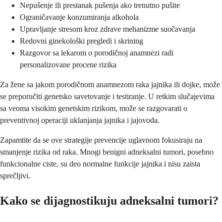
Nepušenje ili prestanak pušenja ako trenutno pušite
Ograničavanje konzumiranja alkohola
Upravljanje stresom kroz zdrave mehanizme suočavanja
Redovni ginekološki pregledi i skrining
Razgovor sa lekarom o porodičnoj anamnezi radi
personalizovane procene rizika
Za žene sa jakom porodičnom anamnezom raka jajnika ili dojke, može
se preporučiti genetsko savetovanje i testiranje. U retkim slučajevima
sa veoma visokim genetskim rizikom, može se razgovarati o
preventivnoj operaciji uklanjanja jajnika i jajovoda.
Zapamtite da se ove strategije prevencije uglavnom fokusiraju na
smanjenje rizika od raka. Mnogi benigni adneksalni tumori, posebno
funkcionalne ciste, su deo normalne funkcije jajnika i nisu zaista
sprečljivi.
Kako se dijagnostikuju adneksalni tumori?