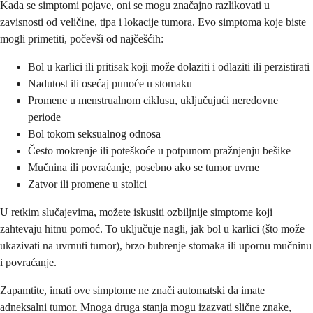
Kada se simptomi pojave, oni se mogu značajno razlikovati u
zavisnosti od veličine, tipa i lokacije tumora. Evo simptoma koje biste
mogli primetiti, počevši od najčešćih:
Bol u karlici ili pritisak koji može dolaziti i odlaziti ili perzistirati
Nadutost ili osećaj punoće u stomaku
Promene u menstrualnom ciklusu, uključujući neredovne
periode
Bol tokom seksualnog odnosa
Često mokrenje ili poteškoće u potpunom pražnjenju bešike
Mučnina ili povraćanje, posebno ako se tumor uvrne
Zatvor ili promene u stolici
U retkim slučajevima, možete iskusiti ozbiljnije simptome koji
zahtevaju hitnu pomoć. To uključuje nagli, jak bol u karlici (što može
ukazivati na uvrnuti tumor), brzo bubrenje stomaka ili upornu mučninu
i povraćanje.
Zapamtite, imati ove simptome ne znači automatski da imate
adneksalni tumor. Mnoga druga stanja mogu izazvati slične znake,