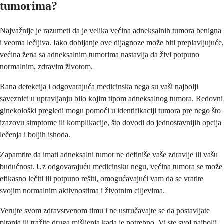
tumorima?
Najvažnije je razumeti da je velika većina adneksalnih tumora benigna
i veoma lečljiva. Iako dobijanje ove dijagnoze može biti preplavljujuće,
većina žena sa adneksalnim tumorima nastavlja da živi potpuno
normalnim, zdravim životom.
Rana detekcija i odgovarajuća medicinska nega su vaši najbolji
saveznici u upravljanju bilo kojim tipom adneksalnog tumora. Redovni
ginekološki pregledi mogu pomoći u identifikaciji tumora pre nego što
izazovu simptome ili komplikacije, što dovodi do jednostavnijih opcija
lečenja i boljih ishoda.
Zapamtite da imati adneksalni tumor ne definiše vaše zdravlje ili vašu
budućnost. Uz odgovarajuću medicinsku negu, većina tumora se može
efikasno lečiti ili potpuno rešiti, omogućavajući vam da se vratite
svojim normalnim aktivnostima i životnim ciljevima.
Verujte svom zdravstvenom timu i ne ustručavajte se da postavljate
pitanja ili tražite druga mišljenja kada je potrebno. Vi ste svoj najbolji