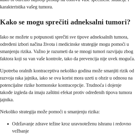
karakteristika vašeg tumora.
Kako se mogu sprečiti adneksalni tumori?
Iako ne možete u potpunosti sprečiti sve tipove adneksalnih tumora,
određeni izbori načina života i medicinske strategije mogu pomoći u
smanjenju rizika. Važno je razumeti da se mnogi tumori razvijaju zbog
faktora koji su van vaše kontrole, tako da prevencija nije uvek moguća.
Upotreba oralnih kontraceptiva nekoliko godina može smanjiti rizik od
razvoja raka jajnika, iako se ova korist mora uzeti u obzir u odnosu na
potencijalne rizike hormonske kontracepcije. Trudnoća i dojenje
takođe izgleda da imaju zaštitni efekat protiv određenih tipova tumora
jajnika.
Nekoliko strategija može pomoći u smanjenju rizika:
Održavanje zdrave težine kroz uravnoteženu ishranu i redovno
vežbanje