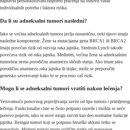
napraviti personalizovani raspored praćenja na osnovu vaših
individualnih potreba i faktora rizika.
Da li su adneksalni tumori nasledni?
Iako se većina adneksalnih tumora javlja nasumično, neki tipovi imaju
nasledne komponente. Žene sa mutacijama gena BRCA1 ili BRCA2
imaju povećan rizik od razvoja raka jajnika. Sindrom Lynch takođe
povećava rizik od raka jajnika. Međutim, većina žena sa adneksalnim
tumorima nema porodičnu anamnezu sličnih stanja. Ako imate jaku
porodičnu anamnezu raka jajnika ili dojke, može se preporučiti
genetsko savetovanje kako bi se procenio vaš rizik.
Mogu li se adneksalni tumori vratiti nakon lečenja?
Verovatnoća ponovnog pojavljivanja zavisi od tipa tumora i primljenog
lečenja. Funkcionalne ciste se često potpuno razreše i možda se neće
ponovo pojaviti, iako se nove mogu razviti kao deo normalne funkcije
jajnika. Benigni tumori koji se potpuno hirurški uklone retko se
ponavljaju. Maligni tumori imaju različite rizike od ponovnog