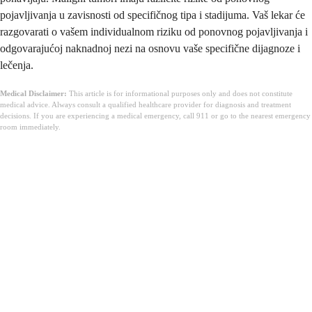
pojavljivanja u zavisnosti od specifičnog tipa i stadijuma. Vaš lekar će
razgovarati o vašem individualnom riziku od ponovnog pojavljivanja i
odgovarajućoj naknadnoj nezi na osnovu vaše specifične dijagnoze i
lečenja.
Medical Disclaimer:
This article is for informational purposes only and does not constitute
medical advice. Always consult a qualified healthcare provider for diagnosis and treatment
decisions. If you are experiencing a medical emergency, call 911 or go to the nearest emergency
room immediately.