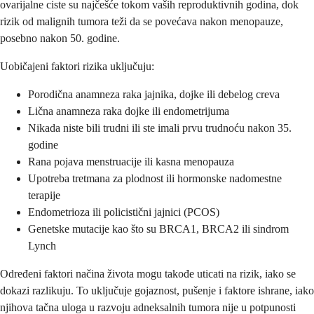
ovarijalne ciste su najčešće tokom vaših reproduktivnih godina, dok
rizik od malignih tumora teži da se povećava nakon menopauze,
posebno nakon 50. godine.
Uobičajeni faktori rizika uključuju:
Porodična anamneza raka jajnika, dojke ili debelog creva
Lična anamneza raka dojke ili endometrijuma
Nikada niste bili trudni ili ste imali prvu trudnoću nakon 35.
godine
Rana pojava menstruacije ili kasna menopauza
Upotreba tretmana za plodnost ili hormonske nadomestne
terapije
Endometrioza ili policistični jajnici (PCOS)
Genetske mutacije kao što su BRCA1, BRCA2 ili sindrom
Lynch
Određeni faktori načina života mogu takođe uticati na rizik, iako se
dokazi razlikuju. To uključuje gojaznost, pušenje i faktore ishrane, iako
njihova tačna uloga u razvoju adneksalnih tumora nije u potpunosti