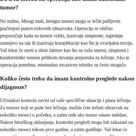
tumor?
Ne nužno. Mnogi mali, benigni tumori mogu se lečiti pažljivim
praćenjem putem redovnih ultrazvuka. Operacija se obično
preporučuje kada su tumori veliki, izazivaju simptome, izgledaju
sumnjivo na rak ili izazivaju komplikacije kao što je ovarijalna torzija.
Vaš lekar će uzeti u obzir faktore kao što su vaša starost, simptomi i
karakteristike tumora prilikom davanja preporuka za lečenje. Ako je
operacija potrebna, minimalno invazivne tehnike su često moguće.
Koliko često treba da imam kontrolne preglede nakon
dijagnoze?
Učestalost kontrola zavisi od vaše specifične situacije i plana lečenja.
Za tumore koji se prate bez lečenja, možda ćete trebati ultrazvuk na
nekoliko meseci u početku, a zatim ređe ako tumor ostane stabilan.
Nakon hirurškog uklanjanja, kontrolni pregledi mogu biti zakazani na
nekoliko meseci tokom prve godine, a zatim godišnje. Vaš lekar će