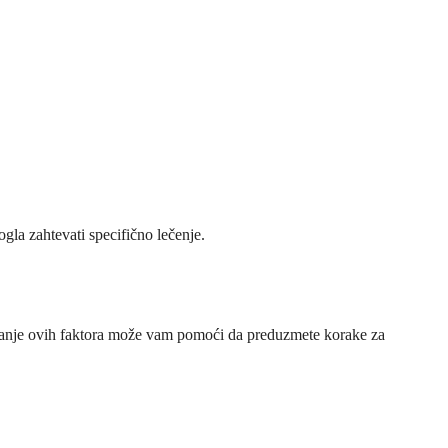
gla zahtevati specifično lečenje.
evanje ovih faktora može vam pomoći da preduzmete korake za