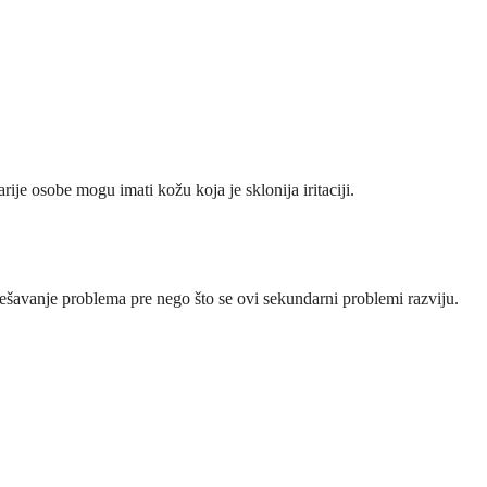
ije osobe mogu imati kožu koja je sklonija iritaciji.
ešavanje problema pre nego što se ovi sekundarni problemi razviju.