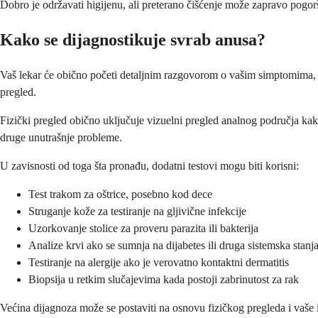
Dobro je održavati higijenu, ali preterano čišćenje može zapravo pogorš
Kako se dijagnostikuje svrab anusa?
Vaš lekar će obično početi detaljnim razgovorom o vašim simptomima, ukl
pregled.
Fizički pregled obično uključuje vizuelni pregled analnog područja kako bi
druge unutrašnje probleme.
U zavisnosti od toga šta pronađu, dodatni testovi mogu biti korisni:
Test trakom za oštrice, posebno kod dece
Struganje kože za testiranje na gljivične infekcije
Uzorkovanje stolice za proveru parazita ili bakterija
Analize krvi ako se sumnja na dijabetes ili druga sistemska stanj
Testiranje na alergije ako je verovatno kontaktni dermatitis
Biopsija u retkim slučajevima kada postoji zabrinutost za rak
Većina dijagnoza može se postaviti na osnovu fizičkog pregleda i vaše i