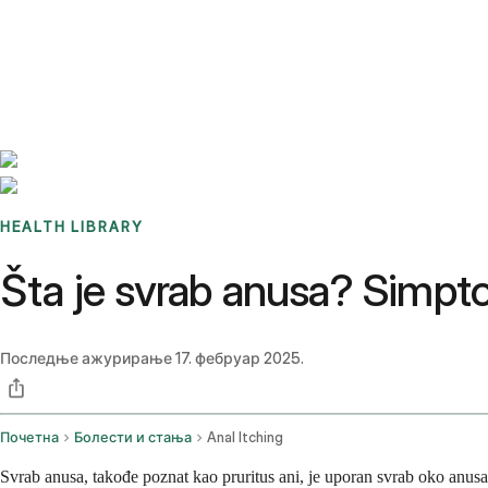
Benchmarks
Stories
FAQ
Sign up / Log in
HEALTH LIBRARY
Šta je svrab anusa? Simptom
Последње ажурирање
17. фебруар 2025.
Почетна
Болести и стања
Anal Itching
Svrab anusa, takođe poznat kao pruritus ani, je uporan svrab oko anusa 