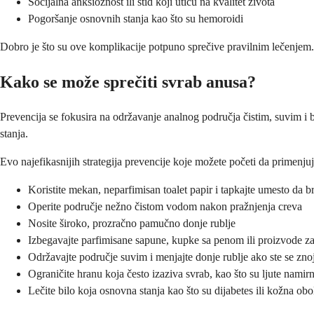
Socijalna anksioznost ili stid koji utiču na kvalitet života
Pogoršanje osnovnih stanja kao što su hemoroidi
Dobro je što su ove komplikacije potpuno sprečive pravilnim lečenjem. 
Kako se može sprečiti svrab anusa?
Prevencija se fokusira na održavanje analnog područja čistim, suvim i 
stanja.
Evo najefikasnijih strategija prevencije koje možete početi da primenjuj
Koristite mekan, neparfimisan toalet papir i tapkajte umesto da br
Operite područje nežno čistom vodom nakon pražnjenja creva
Nosite široko, prozračno pamučno donje rublje
Izbegavajte parfimisane sapune, kupke sa penom ili proizvode z
Održavajte područje suvim i menjajte donje rublje ako ste se znoj
Ograničite hranu koja često izaziva svrab, kao što su ljute namirn
Lečite bilo koja osnovna stanja kao što su dijabetes ili kožna obo