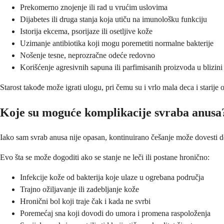
Prekomerno znojenje ili rad u vrućim uslovima
Dijabetes ili druga stanja koja utiču na imunološku funkciju
Istorija ekcema, psorijaze ili osetljive kože
Uzimanje antibiotika koji mogu poremetiti normalne bakterije
Nošenje tesne, neprozračne odeće redovno
Korišćenje agresivnih sapuna ili parfimisanih proizvoda u blizin
Starost takođe može igrati ulogu, pri čemu su i vrlo mala deca i starije
Koje su moguće komplikacije svraba anusa
Iako sam svrab anusa nije opasan, kontinuirano češanje može dovesti do
Evo šta se može dogoditi ako se stanje ne leči ili postane hronično:
Infekcije kože od bakterija koje ulaze u ogrebana područja
Trajno ožiljavanje ili zadebljanje kože
Hronični bol koji traje čak i kada ne svrbi
Poremećaj sna koji dovodi do umora i promena raspoloženja