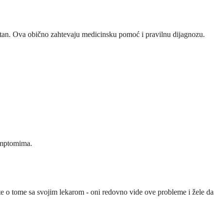
estan. Ova obično zahtevaju medicinsku pomoć i pravilnu dijagnozu.
simptomima.
te o tome sa svojim lekarom - oni redovno vide ove probleme i žele da