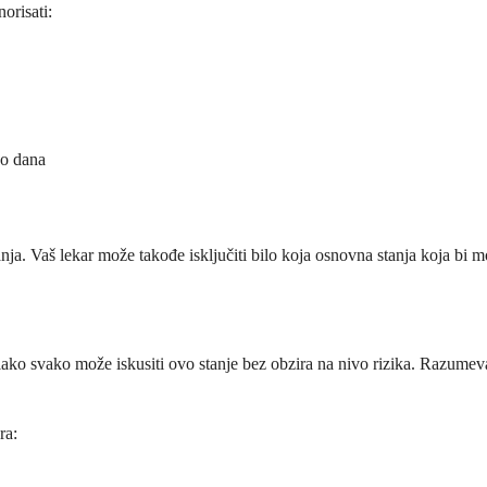
orisati:
ko dana
ja. Vaš lekar može takođe isključiti bilo koja osnovna stanja koja bi mo
 iako svako može iskusiti ovo stanje bez obzira na nivo rizika. Razum
ra: