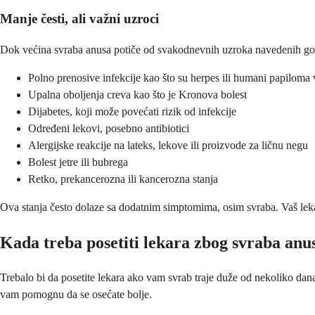
Manje česti, ali važni uzroci
Dok većina svraba anusa potiče od svakodnevnih uzroka navedenih gore,
Polno prenosive infekcije kao što su herpes ili humani papiloma 
Upalna oboljenja creva kao što je Kronova bolest
Dijabetes, koji može povećati rizik od infekcije
Određeni lekovi, posebno antibiotici
Alergijske reakcije na lateks, lekove ili proizvode za ličnu negu
Bolest jetre ili bubrega
Retko, prekancerozna ili kancerozna stanja
Ova stanja često dolaze sa dodatnim simptomima, osim svraba. Vaš lek
Kada treba posetiti lekara zbog svraba anu
Trebalo bi da posetite lekara ako vam svrab traje duže od nekoliko dan
vam pomognu da se osećate bolje.