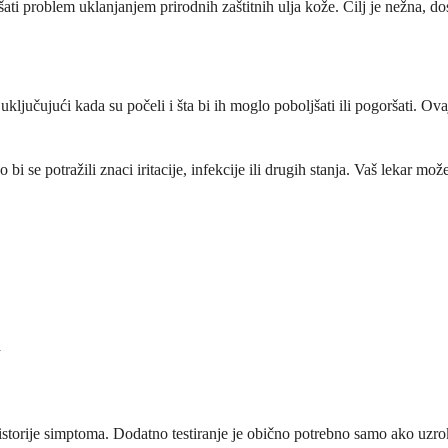
ati problem uklanjanjem prirodnih zaštitnih ulja kože. Cilj je nežna, do
jučujući kada su počeli i šta bi ih moglo poboljšati ili pogoršati. Ovaj
 se potražili znaci iritacije, infekcije ili drugih stanja. Vaš lekar može
a
storije simptoma. Dodatno testiranje je obično potrebno samo ako uzrok 