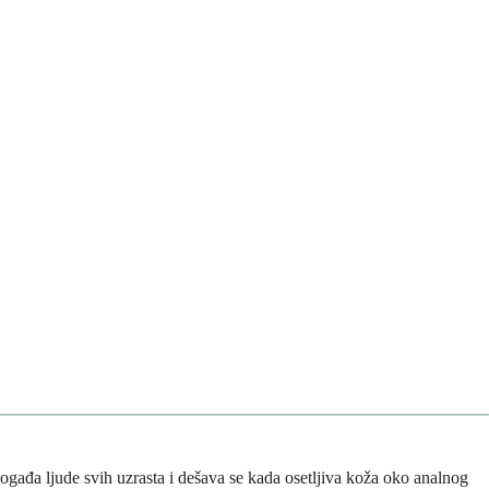
pogađa ljude svih uzrasta i dešava se kada osetljiva koža oko analnog