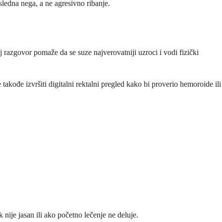
sledna nega, a ne agresivno ribanje.
 razgovor pomaže da se suze najverovatniji uzroci i vodi fizički
 takođe izvršiti digitalni rektalni pregled kako bi proverio hemoroide ili
nije jasan ili ako početno lečenje ne deluje.