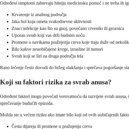
Određeni simptomi zahtevaju hitniju medicinsku pomoć i ne treba ih ign
Krvarenje iz analnog područja
Jaka bol koja ometa svakodnevne aktivnosti
Znaci infekcije kao što su gnoj, povećano crvenilo ili groznica
Uporan svrab koji vas drži budnim noću
Promene u navikama pražnjenja creva koje traju duže od nekoli
Bilo kakve neuobičajene kvrge, izrasline ili tumori
Svrab koji se širi na druga područja tela
Rano lečenje često dovodi do bržeg olakšanja i sprečava pogoršanje stan
Koji su faktori rizika za svrab anusa?
Određeni faktori mogu povećati verovatnoću da razvijete svrab anusa,
sprečavanje budućih epizoda.
Možda ste u većem riziku ako imate bilo koji od ovih uobičajenih fakto
Česta dijareja ili promene u pražnjenju creva