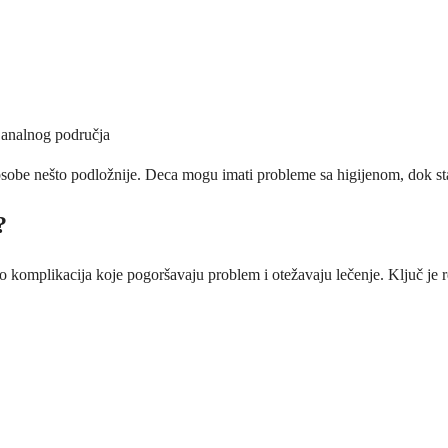
i analnog područja
 osobe nešto podložnije. Deca mogu imati probleme sa higijenom, dok star
?
 komplikacija koje pogoršavaju problem i otežavaju lečenje. Ključ je r