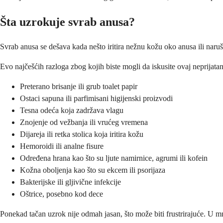
Šta uzrokuje svrab anusa?
Svrab anusa se dešava kada nešto iritira nežnu kožu oko anusa ili naru
Evo najčešćih razloga zbog kojih biste mogli da iskusite ovaj neprijata
Preterano brisanje ili grub toalet papir
Ostaci sapuna ili parfimisani higijenski proizvodi
Tesna odeća koja zadržava vlagu
Znojenje od vežbanja ili vrućeg vremena
Dijareja ili retka stolica koja iritira kožu
Hemoroidi ili analne fisure
Određena hrana kao što su ljute namirnice, agrumi ili kofein
Kožna oboljenja kao što su ekcem ili psorijaza
Bakterijske ili gljivične infekcije
Oštrice, posebno kod dece
Ponekad tačan uzrok nije odmah jasan, što može biti frustrirajuće. U m