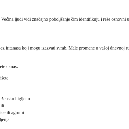
Većina ljudi vidi značajno poboljšanje čim identifikuju i reše osnovni 
bez iritanasa koji mogu izazvati svrab. Male promene u vašoj dnevnoj ru
ete danas:
išete
a žensku higijenu
ili
ice ili agrumi
ljenja