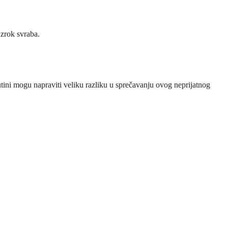
uzrok svraba.
tini mogu napraviti veliku razliku u sprečavanju ovog neprijatnog