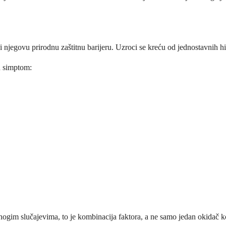
ši njegovu prirodnu zaštitnu barijeru. Uzroci se kreću od jednostavnih 
n simptom:
nogim slučajevima, to je kombinacija faktora, a ne samo jedan okidač k