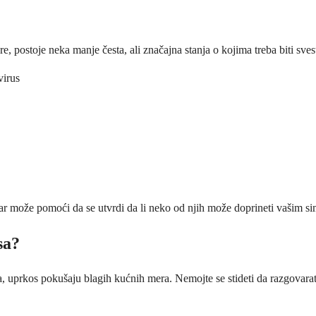
 postoje neka manje česta, ali značajna stanja o kojima treba biti sv
virus
ar može pomoći da se utvrdi da li neko od njih može doprineti vašim 
sa?
a, uprkos pokušaju blagih kućnih mera. Nemojte se stideti da razgovara