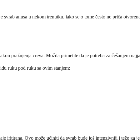
 svrab anusa u nekom trenutku, iako se o tome često ne priča otvoreno.
nakon pražnjenja creva. Možda primetite da je potreba za češanjem najja
 idu ruku pod ruku sa ovim stanjem:
je iritirana. Ovo može učiniti da svrab bude još intenzivniji i teže ga je 