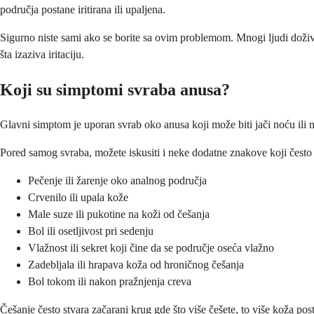
područja postane iritirana ili upaljena.
Sigurno niste sami ako se borite sa ovim problemom. Mnogi ljudi dožive
šta izaziva iritaciju.
Koji su simptomi svraba anusa?
Glavni simptom je uporan svrab oko anusa koji može biti jači noću ili 
Pored samog svraba, možete iskusiti i neke dodatne znakove koji često
Pečenje ili žarenje oko analnog područja
Crvenilo ili upala kože
Male suze ili pukotine na koži od češanja
Bol ili osetljivost pri sedenju
Vlažnost ili sekret koji čine da se područje oseća vlažno
Zadebljala ili hrapava koža od hroničnog češanja
Bol tokom ili nakon pražnjenja creva
Češanje često stvara začarani krug gde što više češete, to više koža posta