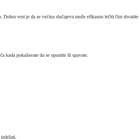
 Dobra vest je da se većina slučajeva može efikasno lečiti čim shvatite
ča kada pokušavate da se opustite ili spavate.
izdržati.