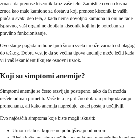
zrnaca da prenose kiseonik kroz vaše telo. Zamislite crvena krvna
zrnca kao male kamione za dostavu koji prenose kiseonik iz vaših
pluća u svaki deo tela, a kada nema dovoljno kamiona ili oni ne rade
ispravno, vaši organi ne dobijaju kiseonik koji im je potreban za
pravilno funkcionisanje.
Ovo stanje pogađa milione ljudi širom sveta i može varirati od blagog
do teškog. Dobra vest je da se većina tipova anemije može lečiti kada
vi i vaš lekar identifikujete osnovni uzrok.
Koji su simptomi anemije?
Simptomi anemije se često razvijaju postepeno, tako da ih možda
nećete odmah primetiti. Vaše telo je prilično dobro u prilagođavanju
promenama, ali kako anemija napreduje, znaci postaju uočljiviji.
Evo najčešćih simptoma koje biste mogli iskusiti:
Umor i slabost koji se ne poboljšavaju odmorom
Bleda koža, posebno uočljiva na noktima, unutrašnjim kapcima