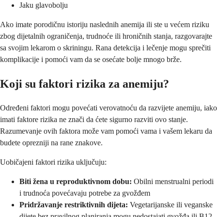
Jaku glavobolju
Ako imate porodičnu istoriju naslednih anemija ili ste u većem riziku
zbog dijetalnih ograničenja, trudnoće ili hroničnih stanja, razgovarajte
sa svojim lekarom o skriningu. Rana detekcija i lečenje mogu sprečiti
komplikacije i pomoći vam da se osećate bolje mnogo brže.
Koji su faktori rizika za anemiju?
Određeni faktori mogu povećati verovatnoću da razvijete anemiju, iako
imati faktore rizika ne znači da ćete sigurno razviti ovo stanje.
Razumevanje ovih faktora može vam pomoći vama i vašem lekaru da
budete oprezniji na rane znakove.
Uobičajeni faktori rizika uključuju:
Biti žena u reproduktivnom dobu:
Obilni menstrualni periodi
i trudnoća povećavaju potrebe za gvožđem
Pridržavanje restriktivnih dijeta:
Vegetarijanske ili veganske
dijete bez pravilnog planiranja mogu nedostajati gvožđa ili B12