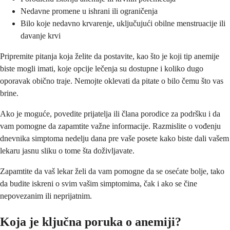
Nedavne promene u ishrani ili ograničenja
Bilo koje nedavno krvarenje, uključujući obilne menstruacije ili
davanje krvi
Pripremite pitanja koja želite da postavite, kao što je koji tip anemije
biste mogli imati, koje opcije lečenja su dostupne i koliko dugo
oporavak obično traje. Nemojte oklevati da pitate o bilo čemu što vas
brine.
Ako je moguće, povedite prijatelja ili člana porodice za podršku i da
vam pomogne da zapamtite važne informacije. Razmislite o vođenju
dnevnika simptoma nedelju dana pre vaše posete kako biste dali vašem
lekaru jasnu sliku o tome šta doživljavate.
Zapamtite da vaš lekar želi da vam pomogne da se osećate bolje, tako
da budite iskreni o svim vašim simptomima, čak i ako se čine
nepovezanim ili neprijatnim.
Koja je ključna poruka o anemiji?