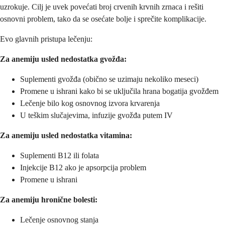
uzrokuje. Cilj je uvek povećati broj crvenih krvnih zrnaca i rešiti
osnovni problem, tako da se osećate bolje i sprečite komplikacije.
Evo glavnih pristupa lečenju:
Za anemiju usled nedostatka gvožđa:
Suplementi gvožđa (obično se uzimaju nekoliko meseci)
Promene u ishrani kako bi se uključila hrana bogatija gvožđem
Lečenje bilo kog osnovnog izvora krvarenja
U teškim slučajevima, infuzije gvožđa putem IV
Za anemiju usled nedostatka vitamina:
Suplementi B12 ili folata
Injekcije B12 ako je apsorpcija problem
Promene u ishrani
Za anemiju hronične bolesti:
Lečenje osnovnog stanja