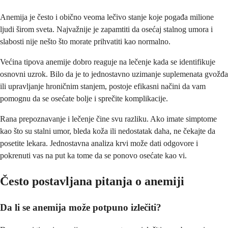
Anemija je često i obično veoma lečivo stanje koje pogađa milione
ljudi širom sveta. Najvažnije je zapamtiti da osećaj stalnog umora i
slabosti nije nešto što morate prihvatiti kao normalno.
Većina tipova anemije dobro reaguje na lečenje kada se identifikuje
osnovni uzrok. Bilo da je to jednostavno uzimanje suplemenata gvožđa
ili upravljanje hroničnim stanjem, postoje efikasni načini da vam
pomognu da se osećate bolje i sprečite komplikacije.
Rana prepoznavanje i lečenje čine svu razliku. Ako imate simptome
kao što su stalni umor, bleda koža ili nedostatak daha, ne čekajte da
posetite lekara. Jednostavna analiza krvi može dati odgovore i
pokrenuti vas na put ka tome da se ponovo osećate kao vi.
Često postavljana pitanja o anemiji
Da li se anemija može potpuno izlečiti?