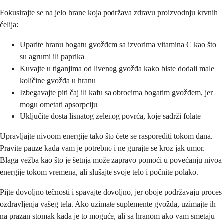
Fokusirajte se na jelo hrane koja podržava zdravu proizvodnju krvnih
ćelija:
Uparite hranu bogatu gvožđem sa izvorima vitamina C kao što
su agrumi ili paprika
Kuvajte u tiganjima od livenog gvožđa kako biste dodali male
količine gvožđa u hranu
Izbegavajte piti čaj ili kafu sa obrocima bogatim gvožđem, jer
mogu ometati apsorpciju
Uključite dosta lisnatog zelenog povrća, koje sadrži folate
Upravljajte nivoom energije tako što ćete se rasporediti tokom dana.
Pravite pauze kada vam je potrebno i ne gurajte se kroz jak umor.
Blaga vežba kao što je šetnja može zapravo pomoći u povećanju nivoa
energije tokom vremena, ali slušajte svoje telo i počnite polako.
Pijte dovoljno tečnosti i spavajte dovoljno, jer oboje podržavaju proces
ozdravljenja vašeg tela. Ako uzimate suplemente gvožđa, uzimajte ih
na prazan stomak kada je to moguće, ali sa hranom ako vam smetaju