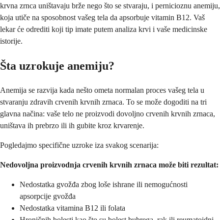
krvna zrnca uništavaju brže nego što se stvaraju, i pernicioznu anemiju,
koja utiče na sposobnost vašeg tela da apsorbuje vitamin B12. Vaš
lekar će odrediti koji tip imate putem analiza krvi i vaše medicinske
istorije.
Šta uzrokuje anemiju?
Anemija se razvija kada nešto ometa normalan proces vašeg tela u
stvaranju zdravih crvenih krvnih zrnaca. To se može dogoditi na tri
glavna načina: vaše telo ne proizvodi dovoljno crvenih krvnih zrnaca,
uništava ih prebrzo ili ih gubite kroz krvarenje.
Pogledajmo specifične uzroke iza svakog scenarija:
Nedovoljna proizvodnja crvenih krvnih zrnaca može biti rezultat:
Nedostatka gvožđa zbog loše ishrane ili nemogućnosti
apsorpcije gvožđa
Nedostatka vitamina B12 ili folata
Hroničnih bolesti kao što su bolest bubrega, rak ili reumatoidni