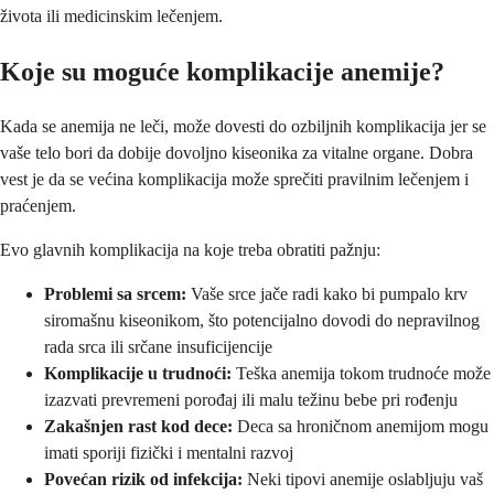
života ili medicinskim lečenjem.
Koje su moguće komplikacije anemije?
Kada se anemija ne leči, može dovesti do ozbiljnih komplikacija jer se
vaše telo bori da dobije dovoljno kiseonika za vitalne organe. Dobra
vest je da se većina komplikacija može sprečiti pravilnim lečenjem i
praćenjem.
Evo glavnih komplikacija na koje treba obratiti pažnju:
Problemi sa srcem:
Vaše srce jače radi kako bi pumpalo krv
siromašnu kiseonikom, što potencijalno dovodi do nepravilnog
rada srca ili srčane insuficijencije
Komplikacije u trudnoći:
Teška anemija tokom trudnoće može
izazvati prevremeni porođaj ili malu težinu bebe pri rođenju
Zakašnjen rast kod dece:
Deca sa hroničnom anemijom mogu
imati sporiji fizički i mentalni razvoj
Povećan rizik od infekcija:
Neki tipovi anemije oslabljuju vaš