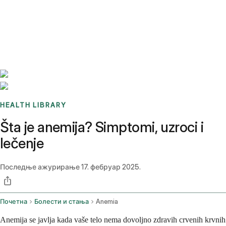
Benchmarks
Stories
FAQ
Sign up / Log in
HEALTH LIBRARY
Šta je anemija? Simptomi, uzroci i
lečenje
Последње ажурирање
17. фебруар 2025.
Почетна
Болести и стања
Anemia
Anemija se javlja kada vaše telo nema dovoljno zdravih crvenih krvnih