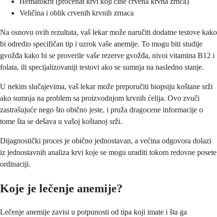
Hematokrit (procenat krvi koji čine crvena krvna zrnca)
Veličina i oblik crvenih krvnih zrnaca
Na osnovu ovih rezultata, vaš lekar može naručiti dodatne testove kako
bi odredio specifičan tip i uzrok vaše anemije. To mogu biti studije
gvožđa kako bi se proverile vaše rezerve gvožđa, nivoi vitamina B12 i
folata, ili specijalizovaniji testovi ako se sumnja na nasledno stanje.
U nekim slučajevima, vaš lekar može preporučiti biopsiju koštane srži
ako sumnja na problem sa proizvodnjom krvnih ćelija. Ovo zvuči
zastrašujuće nego što obično jeste, i pruža dragocene informacije o
tome šta se dešava u vašoj koštanoj srži.
Dijagnostički proces je obično jednostavan, a većina odgovora dolazi
iz jednostavnih analiza krvi koje se mogu uraditi tokom redovne posete
ordinaciji.
Koje je lečenje anemije?
Lečenje anemije zavisi u potpunosti od tipa koji imate i šta ga