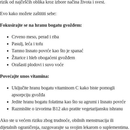
rizik od najčešćih oblika kroz izbore načina života i svest.
Evo kako možete zaštititi sebe:
Fokusirajte se na hranu bogatu gvožđem:
Crveno meso, perad i riba
Pasulj, leća i tofu
Tamno lisnato povrće kao što je spanać
Žitarice i hleb obogaćeni gvožđem
Orašasti plodovi i suvo voće
Povećajte unos vitamina:
Uključite hranu bogatu vitaminom C kako biste pomogli
apsorpciju gvožđa
Jedite hranu bogatu folatima kao što su agrumi i lisnato povrće
Razmislite o izvorima B12 ako pratite vegetarijansku ishranu
Ako ste u većem riziku zbog trudnoće, obilnih menstruacija ili
dijetalnih ograničenja, razgovarajte sa svojim lekarom o suplementima.