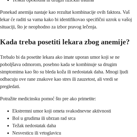
Ponekad anemija nastaje kao rezultat kombinacije ovih faktora. Vaš
lekar će raditi sa vama kako bi identifikovao specifični uzrok u vašoj
situaciji, što je neophodno za izbor pravog lečenja.
Kada treba posetiti lekara zbog anemije?
Trebalo bi da posetite lekara ako imate uporan umor koji se ne
poboljšava odmorom, posebno kada se kombinuje sa drugim
simptomima kao što su bleda koža ili nedostatak daha. Mnogi ljudi
odbacuju ove rane znakove kao stres ili zauzetost, ali vredi se
pregledati.
Potražite medicinsku pomoć što pre ako primetite:
Ekstremni umor koji ometa svakodnevne aktivnosti
Bol u grudima ili ubrzan rad srca
Težak nedostatak daha
Nesvesticu ili vrtoglavicu