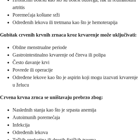
artritis
Poremećaja koštane srži
Određenih lekova ili tretmana kao što je hemoterapija
Gubitak crvenih krvnih zrnaca kroz krvarenje može uključivati:
Obilne menstrualne periode
Gastrointestinalno krvarenje od čireva ili polipa
Često davanje krvi
Povrede ili operacije
Određene lekove kao što je aspirin koji mogu izazvati krvarenje
u želucu
Crvena krvna zrnca se uništavaju prebrzo zbog:
Naslednih stanja kao što je srpasta anemija
Autoimunih poremećaja
Infekcija
Određenih lekova
Teških opekotina ili drugih fizičkih trauma