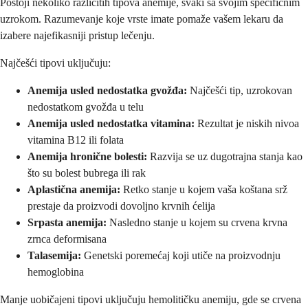
Postoji nekoliko različitih tipova anemije, svaki sa svojim specifičnim
uzrokom. Razumevanje koje vrste imate pomaže vašem lekaru da
izabere najefikasniji pristup lečenju.
Najčešći tipovi uključuju:
Anemija usled nedostatka gvožđa:
Najčešći tip, uzrokovan
nedostatkom gvožđa u telu
Anemija usled nedostatka vitamina:
Rezultat je niskih nivoa
vitamina B12 ili folata
Anemija hronične bolesti:
Razvija se uz dugotrajna stanja kao
što su bolest bubrega ili rak
Aplastična anemija:
Retko stanje u kojem vaša koštana srž
prestaje da proizvodi dovoljno krvnih ćelija
Srpasta anemija:
Nasledno stanje u kojem su crvena krvna
zrnca deformisana
Talasemija:
Genetski poremećaj koji utiče na proizvodnju
hemoglobina
Manje uobičajeni tipovi uključuju hemolitičku anemiju, gde se crvena