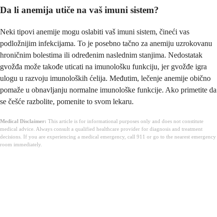
Da li anemija utiče na vaš imuni sistem?
Neki tipovi anemije mogu oslabiti vaš imuni sistem, čineći vas
podložnijim infekcijama. To je posebno tačno za anemiju uzrokovanu
hroničnim bolestima ili određenim naslednim stanjima. Nedostatak
gvožđa može takođe uticati na imunološku funkciju, jer gvožđe igra
ulogu u razvoju imunoloških ćelija. Međutim, lečenje anemije obično
pomaže u obnavljanju normalne imunološke funkcije. Ako primetite da
se češće razbolite, pomenite to svom lekaru.
Medical Disclaimer:
This article is for informational purposes only and does not constitute
medical advice. Always consult a qualified healthcare provider for diagnosis and treatment
decisions. If you are experiencing a medical emergency, call 911 or go to the nearest emergency
room immediately.