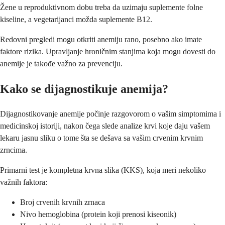
Žene u reproduktivnom dobu treba da uzimaju suplemente folne
kiseline, a vegetarijanci možda suplemente B12.
Redovni pregledi mogu otkriti anemiju rano, posebno ako imate
faktore rizika. Upravljanje hroničnim stanjima koja mogu dovesti do
anemije je takođe važno za prevenciju.
Kako se dijagnostikuje anemija?
Dijagnostikovanje anemije počinje razgovorom o vašim simptomima i
medicinskoj istoriji, nakon čega slede analize krvi koje daju vašem
lekaru jasnu sliku o tome šta se dešava sa vašim crvenim krvnim
zrncima.
Primarni test je kompletna krvna slika (KKS), koja meri nekoliko
važnih faktora:
Broj crvenih krvnih zrnaca
Nivo hemoglobina (protein koji prenosi kiseonik)