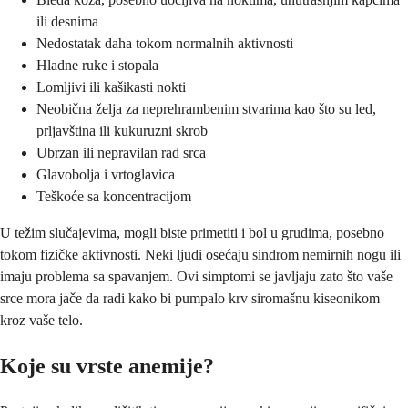
ili desnima
Nedostatak daha tokom normalnih aktivnosti
Hladne ruke i stopala
Lomljivi ili kašikasti nokti
Neobična želja za neprehrambenim stvarima kao što su led,
prljavština ili kukuruzni skrob
Ubrzan ili nepravilan rad srca
Glavobolja i vrtoglavica
Teškoće sa koncentracijom
U težim slučajevima, mogli biste primetiti i bol u grudima, posebno
tokom fizičke aktivnosti. Neki ljudi osećaju sindrom nemirnih nogu ili
imaju problema sa spavanjem. Ovi simptomi se javljaju zato što vaše
srce mora jače da radi kako bi pumpalo krv siromašnu kiseonikom
kroz vaše telo.
Koje su vrste anemije?