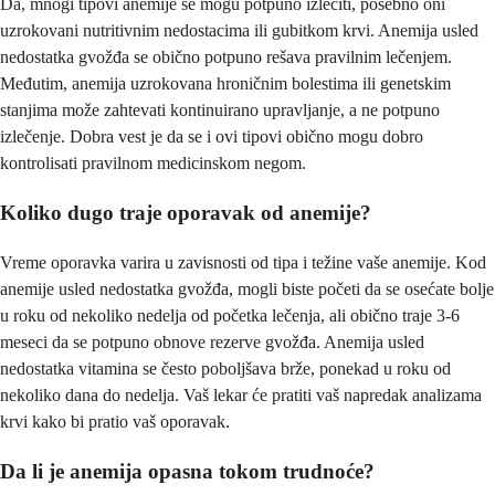
Da, mnogi tipovi anemije se mogu potpuno izlečiti, posebno oni
uzrokovani nutritivnim nedostacima ili gubitkom krvi. Anemija usled
nedostatka gvožđa se obično potpuno rešava pravilnim lečenjem.
Međutim, anemija uzrokovana hroničnim bolestima ili genetskim
stanjima može zahtevati kontinuirano upravljanje, a ne potpuno
izlečenje. Dobra vest je da se i ovi tipovi obično mogu dobro
kontrolisati pravilnom medicinskom negom.
Koliko dugo traje oporavak od anemije?
Vreme oporavka varira u zavisnosti od tipa i težine vaše anemije. Kod
anemije usled nedostatka gvožđa, mogli biste početi da se osećate bolje
u roku od nekoliko nedelja od početka lečenja, ali obično traje 3-6
meseci da se potpuno obnove rezerve gvožđa. Anemija usled
nedostatka vitamina se često poboljšava brže, ponekad u roku od
nekoliko dana do nedelja. Vaš lekar će pratiti vaš napredak analizama
krvi kako bi pratio vaš oporavak.
Da li je anemija opasna tokom trudnoće?