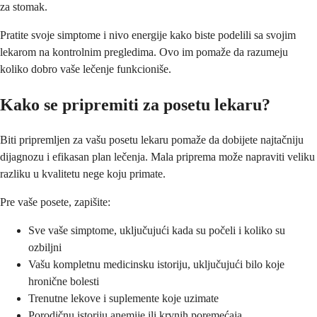
za stomak.
Pratite svoje simptome i nivo energije kako biste podelili sa svojim
lekarom na kontrolnim pregledima. Ovo im pomaže da razumeju
koliko dobro vaše lečenje funkcioniše.
Kako se pripremiti za posetu lekaru?
Biti pripremljen za vašu posetu lekaru pomaže da dobijete najtačniju
dijagnozu i efikasan plan lečenja. Mala priprema može napraviti veliku
razliku u kvalitetu nege koju primate.
Pre vaše posete, zapišite:
Sve vaše simptome, uključujući kada su počeli i koliko su
ozbiljni
Vašu kompletnu medicinsku istoriju, uključujući bilo koje
hronične bolesti
Trenutne lekove i suplemente koje uzimate
Porodičnu istoriju anemije ili krvnih poremećaja