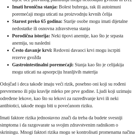
Imati hronična stanja:
Bolest bubrega, rak ili autoimuni
poremećaji mogu uticati na proizvodnju krvnih ćelija
Starost preko 65 godina:
Starije osobe mogu imati dijetalne
nedostatke ili osnovna zdravstvena stanja
Porodična istorija:
Neki tipovi anemije, kao što je srpasta
anemija, su nasledni
Često davanje krvi:
Redovni davaoci krvi mogu iscrpiti
rezerve gvožđa
Gastrointestinalni poremećaji:
Stanja kao što je celijakija
mogu uticati na apsorpciju hranljivih materija
Odojčad i deca takođe imaju veći rizik, posebno oni koji su rođeni
prevremeno ili piju kravlje mleko pre prve godine. Ljudi koji uzimaju
određene lekove, kao što su lekovi za razređivanje krvi ili neki
antibiotici, takođe mogu biti u povećanom riziku.
Imati faktore rizika jednostavno znači da treba da budete svesniji
simptoma i da razgovarate sa svojim zdravstvenim radnikom o
skriningu. Mnogi faktori rizika mogu se kontrolisati promenama načina