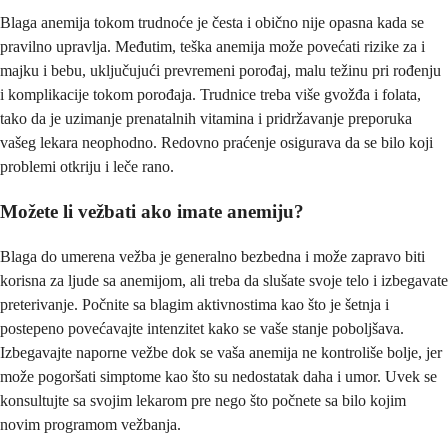
Blaga anemija tokom trudnoće je česta i obično nije opasna kada se
pravilno upravlja. Međutim, teška anemija može povećati rizike za i
majku i bebu, uključujući prevremeni porođaj, malu težinu pri rođenju
i komplikacije tokom porođaja. Trudnice treba više gvožđa i folata,
tako da je uzimanje prenatalnih vitamina i pridržavanje preporuka
vašeg lekara neophodno. Redovno praćenje osigurava da se bilo koji
problemi otkriju i leče rano.
Možete li vežbati ako imate anemiju?
Blaga do umerena vežba je generalno bezbedna i može zapravo biti
korisna za ljude sa anemijom, ali treba da slušate svoje telo i izbegavate
preterivanje. Počnite sa blagim aktivnostima kao što je šetnja i
postepeno povećavajte intenzitet kako se vaše stanje poboljšava.
Izbegavajte naporne vežbe dok se vaša anemija ne kontroliše bolje, jer
može pogoršati simptome kao što su nedostatak daha i umor. Uvek se
konsultujte sa svojim lekarom pre nego što počnete sa bilo kojim
novim programom vežbanja.