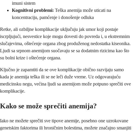
imuni sistem
Kognitivni problemi:
Teška anemija može uticati na
koncentraciju, pamćenje i donošenje odluka
Retke, ali ozbiljne komplikacije uključuju jak umor koji postaje
iscrpljujući, nesvestice koje mogu dovesti do povreda i, u ekstremnim
slučajevima, oštećenje organa zbog produženog nedostatka kiseonika.
Ljudi sa srpnom anemijom suočavaju se sa dodatnim rizicima kao što
su bolni krize i oštećenje organa.
Ključno je zapamtiti da se ove komplikacije obično razvijaju samo
kada je anemija teška ili se ne leči duže vreme. Uz odgovarajuću
medicinsku negu, većina ljudi sa anemijom može potpuno sprečiti ove
komplikacije.
Kako se može sprečiti anemija?
Iako ne možete sprečiti sve tipove anemije, posebno one uzrokovane
genetskim faktorima ili hroničnim bolestima, možete značajno smanjiti