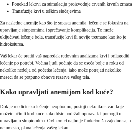
Ponekad lekovi za stimulaciju proizvodnje crvenih krvnih zrnaca
Transfuzije krvi u teškim slučajevima
Za nasledne anemije kao što je srpasta anemija, lečenje se fokusira na
upravljanje simptomima i sprečavanje komplikacija. To može
uključivati lečenje bola, transfuzije krvi ili novije tretmane kao što je
hidroksiurea.
Vaš lekar će pratiti vaš napredak redovnim analizama krvi i prilagoditi
lečenje po potrebi. Većina ljudi počinje da se oseća bolje u roku od
nekoliko nedelja od početka lečenja, iako može potrajati nekoliko
meseci da se potpuno obnove rezerve vašeg tela.
Kako upravljati anemijom kod kuće?
Dok je medicinsko lečenje neophodno, postoji nekoliko stvari koje
možete učiniti kod kuće kako biste podržali oporavak i pomogli u
upravljanju simptomima. Ovi koraci najbolje funkcionišu zajedno sa, a
ne umesto, plana lečenja vašeg lekara.