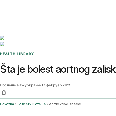
Benchmarks
Stories
FAQ
Sign up / Log in
HEALTH LIBRARY
Šta je bolest aortnog zalis
Последње ажурирање
17. фебруар 2025.
Почетна
Болести и стања
Aortic Valve Disease