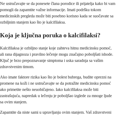
Ne ustručavajte se da ponesete člana porodice ili prijatelja kako bi vam
pomogli da zapamtite važne informacije. Imati podršku tokom
medicinskih pregleda može biti posebno korisno kada se suočavate sa
ozbiljnim stanjem kao što je kalcifilaksa.
Koja je ključna poruka o kalcifilaksi?
Kalcifilaksa je ozbiljno stanje koje zahteva hitnu medicinsku pomoć,
ali rana dijagnoza i pravilno lečenje mogu značajno poboljšati ishode.
Ključ je brzo prepoznavanje simptoma i uska saradnja sa vašim
zdravstvenim timom.
Ako imate faktore rizika kao što je bolest bubrega, budite oprezni na
promene na koži i ne ustručavajte se da potražite medicinsku pomoć
ako primetite nešto neuobičajeno. Iako kalcifilaksa može biti
zastrašujuća, napredak u lečenju je poboljšao izglede za mnoge ljude
sa ovim stanjem.
Zapamtite da niste sami u upravljanju ovim stanjem. Vaš zdravstveni