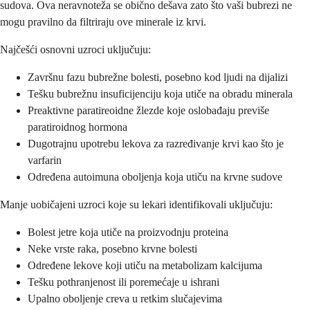
sudova. Ova neravnoteža se obično dešava zato što vaši bubrezi ne
mogu pravilno da filtriraju ove minerale iz krvi.
Najčešći osnovni uzroci uključuju:
Završnu fazu bubrežne bolesti, posebno kod ljudi na dijalizi
Tešku bubrežnu insuficijenciju koja utiče na obradu minerala
Preaktivne paratireoidne žlezde koje oslobađaju previše
paratiroidnog hormona
Dugotrajnu upotrebu lekova za razređivanje krvi kao što je
varfarin
Određena autoimuna oboljenja koja utiču na krvne sudove
Manje uobičajeni uzroci koje su lekari identifikovali uključuju:
Bolest jetre koja utiče na proizvodnju proteina
Neke vrste raka, posebno krvne bolesti
Određene lekove koji utiču na metabolizam kalcijuma
Tešku pothranjenost ili poremećaje u ishrani
Upalno oboljenje creva u retkim slučajevima