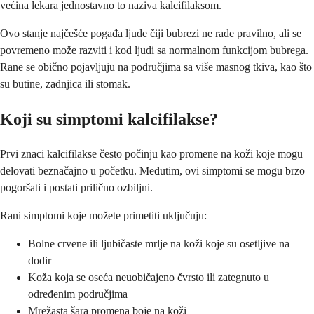
većina lekara jednostavno to naziva kalcifilaksom.
Ovo stanje najčešće pogađa ljude čiji bubrezi ne rade pravilno, ali se
povremeno može razviti i kod ljudi sa normalnom funkcijom bubrega.
Rane se obično pojavljuju na područjima sa više masnog tkiva, kao što
su butine, zadnjica ili stomak.
Koji su simptomi kalcifilakse?
Prvi znaci kalcifilakse često počinju kao promene na koži koje mogu
delovati beznačajno u početku. Međutim, ovi simptomi se mogu brzo
pogoršati i postati prilično ozbiljni.
Rani simptomi koje možete primetiti uključuju:
Bolne crvene ili ljubičaste mrlje na koži koje su osetljive na
dodir
Koža koja se oseća neuobičajeno čvrsto ili zategnuto u
određenim područjima
Mrežasta šara promena boje na koži