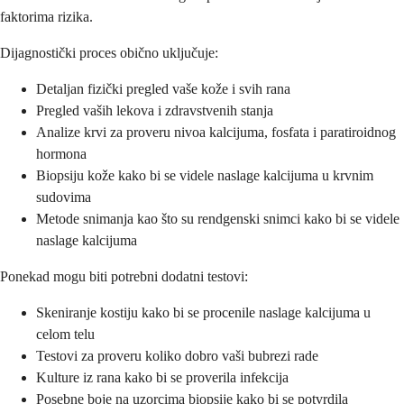
faktorima rizika.
Dijagnostički proces obično uključuje:
Detaljan fizički pregled vaše kože i svih rana
Pregled vaših lekova i zdravstvenih stanja
Analize krvi za proveru nivoa kalcijuma, fosfata i paratiroidnog
hormona
Biopsiju kože kako bi se videle naslage kalcijuma u krvnim
sudovima
Metode snimanja kao što su rendgenski snimci kako bi se videle
naslage kalcijuma
Ponekad mogu biti potrebni dodatni testovi:
Skeniranje kostiju kako bi se procenile naslage kalcijuma u
celom telu
Testovi za proveru koliko dobro vaši bubrezi rade
Kulture iz rana kako bi se proverila infekcija
Posebne boje na uzorcima biopsije kako bi se potvrdila