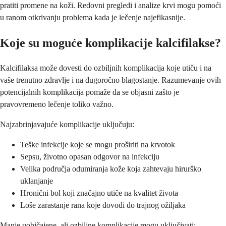
pratiti promene na koži. Redovni pregledi i analize krvi mogu pomoći
u ranom otkrivanju problema kada je lečenje najefikasnije.
Koje su moguće komplikacije kalcifilakse?
Kalcifilaksa može dovesti do ozbiljnih komplikacija koje utiču i na
vaše trenutno zdravlje i na dugoročno blagostanje. Razumevanje ovih
potencijalnih komplikacija pomaže da se objasni zašto je
pravovremeno lečenje toliko važno.
Najzabrinjavajuće komplikacije uključuju:
Teške infekcije koje se mogu proširiti na krvotok
Sepsu, životno opasan odgovor na infekciju
Velika područja odumiranja kože koja zahtevaju hirurško
uklanjanje
Hronični bol koji značajno utiče na kvalitet života
Loše zarastanje rana koje dovodi do trajnog ožiljaka
Manje uobičajene, ali ozbiljne komplikacije mogu uključivati: