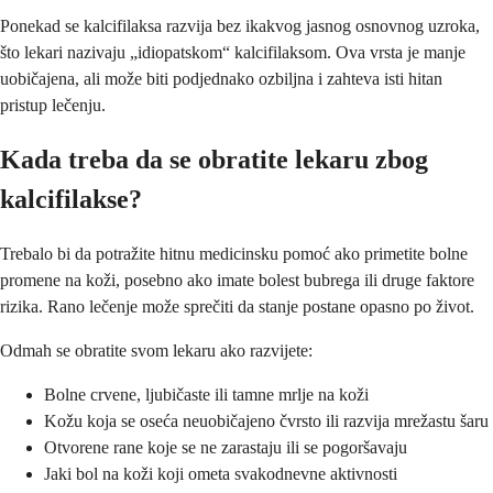
Ponekad se kalcifilaksa razvija bez ikakvog jasnog osnovnog uzroka,
što lekari nazivaju „idiopatskom“ kalcifilaksom. Ova vrsta je manje
uobičajena, ali može biti podjednako ozbiljna i zahteva isti hitan
pristup lečenju.
Kada treba da se obratite lekaru zbog
kalcifilakse?
Trebalo bi da potražite hitnu medicinsku pomoć ako primetite bolne
promene na koži, posebno ako imate bolest bubrega ili druge faktore
rizika. Rano lečenje može sprečiti da stanje postane opasno po život.
Odmah se obratite svom lekaru ako razvijete:
Bolne crvene, ljubičaste ili tamne mrlje na koži
Kožu koja se oseća neuobičajeno čvrsto ili razvija mrežastu šaru
Otvorene rane koje se ne zarastaju ili se pogoršavaju
Jaki bol na koži koji ometa svakodnevne aktivnosti