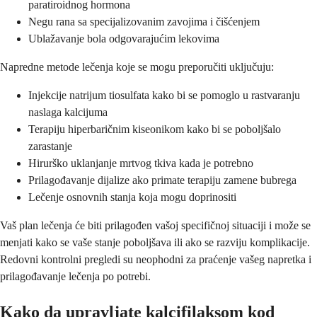
paratiroidnog hormona
Negu rana sa specijalizovanim zavojima i čišćenjem
Ublažavanje bola odgovarajućim lekovima
Napredne metode lečenja koje se mogu preporučiti uključuju:
Injekcije natrijum tiosulfata kako bi se pomoglo u rastvaranju
naslaga kalcijuma
Terapiju hiperbaričnim kiseonikom kako bi se poboljšalo
zarastanje
Hirurško uklanjanje mrtvog tkiva kada je potrebno
Prilagođavanje dijalize ako primate terapiju zamene bubrega
Lečenje osnovnih stanja koja mogu doprinositi
Vaš plan lečenja će biti prilagođen vašoj specifičnoj situaciji i može se
menjati kako se vaše stanje poboljšava ili ako se razviju komplikacije.
Redovni kontrolni pregledi su neophodni za praćenje vašeg napretka i
prilagođavanje lečenja po potrebi.
Kako da upravljate kalcifilaksom kod