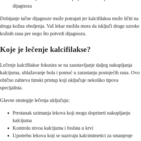
dijagnoza
Dobijanje tačne dijagnoze može potrajati jer kalcifilaksa može ličiti na
druga kožna oboljenja. Vaš lekar možda mora da isključi druge uzroke
kožnih rana pre nego što potvrdi dijagnozu.
Koje je lečenje kalcifilakse?
Lečenje kalcifilakse fokusira se na zaustavljanje daljeg nakupljanja
kalcijuma, ublažavanje bola i pomoć u zarastanju postojećih rana. Ovo
obično zahteva timski pristup koji uključuje nekoliko tipova
specijalista.
Glavne strategije lečenja uključuju:
Prestanak uzimanja lekova koji mogu doprineti nakupljanju
kalcijuma
Kontrolu nivoa kalcijuma i fosfata u krvi
Upotrebu lekova koji se nazivaju kalcimimetici za smanjenje