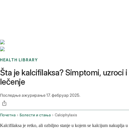
Benchmarks
Stories
FAQ
Sign up / Log in
HEALTH LIBRARY
Šta je kalcifilaksa? Simptomi, uzroci i
lečenje
Последње ажурирање
17. фебруар 2025.
Почетна
Болести и стања
Calciphylaxis
Kalcifilaksa je retko, ali ozbiljno stanje u kojem se kalcijum nakuplja u