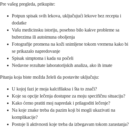
Pre vašeg pregleda, prikupite:
Potpun spisak svih lekova, uključujući lekove bez recepta i
dodatke
Vašu medicinsku istoriju, posebno bilo kakve probleme sa
bubrezima ili autoimuna oboljenja
Fotografije promena na koži snimljene tokom vremena kako bi
se prikazalo napredovanje
Spisak simptoma i kada su počeli
Nedavne rezultate laboratorijskih analiza, ako ih imate
Pitanja koja biste možda želeli da postavite uključuju:
U kojoj fazi je moja kalcifilaksa i šta to znači?
Koje su opcije lečenja dostupne za moju specifičnu situaciju?
Kako ćemo pratiti moj napredak i prilagoditi lečenje?
Na koje znake treba da pazim koji bi mogli ukazivati na
komplikacije?
Postoje li aktivnosti koje treba da izbegavam tokom zarastanja?