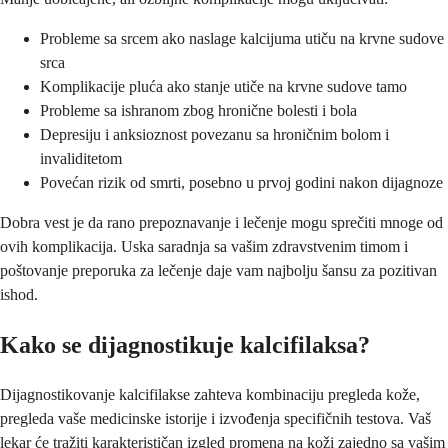
Probleme sa srcem ako naslage kalcijuma utiču na krvne sudove
srca
Komplikacije pluća ako stanje utiče na krvne sudove tamo
Probleme sa ishranom zbog hronične bolesti i bola
Depresiju i anksioznost povezanu sa hroničnim bolom i
invaliditetom
Povećan rizik od smrti, posebno u prvoj godini nakon dijagnoze
Dobra vest je da rano prepoznavanje i lečenje mogu sprečiti mnoge od
ovih komplikacija. Uska saradnja sa vašim zdravstvenim timom i
poštovanje preporuka za lečenje daje vam najbolju šansu za pozitivan
ishod.
Kako se dijagnostikuje kalcifilaksa?
Dijagnostikovanje kalcifilakse zahteva kombinaciju pregleda kože,
pregleda vaše medicinske istorije i izvođenja specifičnih testova. Vaš
lekar će tražiti karakterističan izgled promena na koži zajedno sa vašim