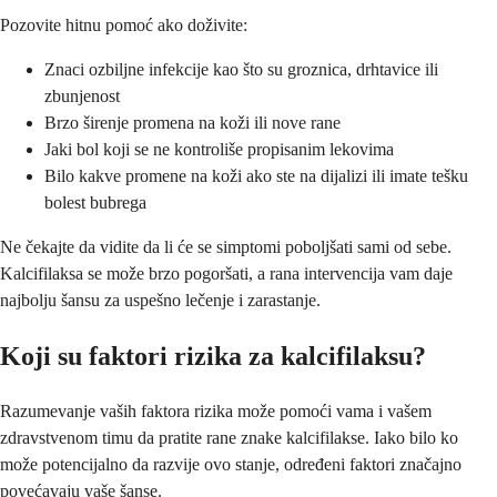
Pozovite hitnu pomoć ako doživite:
Znaci ozbiljne infekcije kao što su groznica, drhtavice ili
zbunjenost
Brzo širenje promena na koži ili nove rane
Jaki bol koji se ne kontroliše propisanim lekovima
Bilo kakve promene na koži ako ste na dijalizi ili imate tešku
bolest bubrega
Ne čekajte da vidite da li će se simptomi poboljšati sami od sebe.
Kalcifilaksa se može brzo pogoršati, a rana intervencija vam daje
najbolju šansu za uspešno lečenje i zarastanje.
Koji su faktori rizika za kalcifilaksu?
Razumevanje vaših faktora rizika može pomoći vama i vašem
zdravstvenom timu da pratite rane znake kalcifilakse. Iako bilo ko
može potencijalno da razvije ovo stanje, određeni faktori značajno
povećavaju vaše šanse.