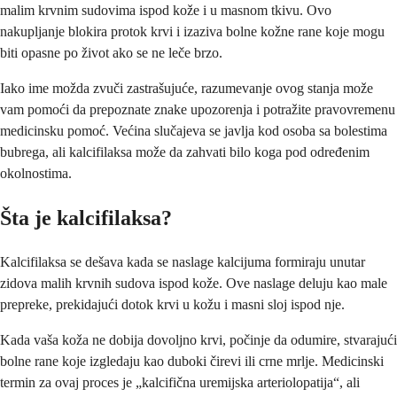
malim krvnim sudovima ispod kože i u masnom tkivu. Ovo
nakupljanje blokira protok krvi i izaziva bolne kožne rane koje mogu
biti opasne po život ako se ne leče brzo.
Iako ime možda zvuči zastrašujuće, razumevanje ovog stanja može
vam pomoći da prepoznate znake upozorenja i potražite pravovremenu
medicinsku pomoć. Većina slučajeva se javlja kod osoba sa bolestima
bubrega, ali kalcifilaksa može da zahvati bilo koga pod određenim
okolnostima.
Šta je kalcifilaksa?
Kalcifilaksa se dešava kada se naslage kalcijuma formiraju unutar
zidova malih krvnih sudova ispod kože. Ove naslage deluju kao male
prepreke, prekidajući dotok krvi u kožu i masni sloj ispod nje.
Kada vaša koža ne dobija dovoljno krvi, počinje da odumire, stvarajući
bolne rane koje izgledaju kao duboki čirevi ili crne mrlje. Medicinski
termin za ovaj proces je „kalcifična uremijska arteriolopatija“, ali