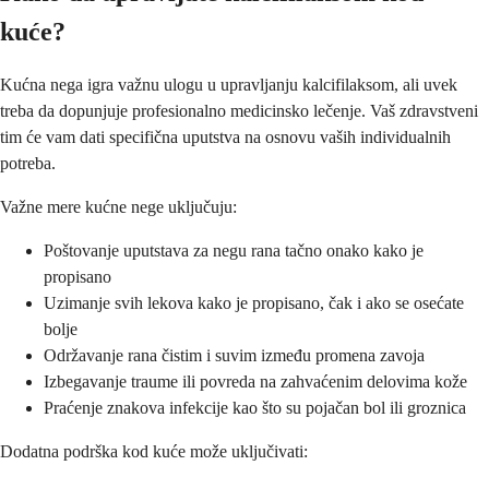
kuće?
Kućna nega igra važnu ulogu u upravljanju kalcifilaksom, ali uvek
treba da dopunjuje profesionalno medicinsko lečenje. Vaš zdravstveni
tim će vam dati specifična uputstva na osnovu vaših individualnih
potreba.
Važne mere kućne nege uključuju:
Poštovanje uputstava za negu rana tačno onako kako je
propisano
Uzimanje svih lekova kako je propisano, čak i ako se osećate
bolje
Održavanje rana čistim i suvim između promena zavoja
Izbegavanje traume ili povreda na zahvaćenim delovima kože
Praćenje znakova infekcije kao što su pojačan bol ili groznica
Dodatna podrška kod kuće može uključivati: