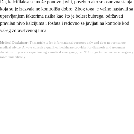
Da, kalcifilaksa se može ponovo javiti, posebno ako se osnovna stanja
koja su je izazvala ne kontrolišu dobro. Zbog toga je važno nastaviti sa
upravljanjem faktorima rizika kao što je bolest bubrega, održavati
pravilan nivo kalcijuma i fosfata i redovno se javljati na kontrole kod
vašeg zdravstvenog tima.
Medical Disclaimer:
This article is for informational purposes only and does not constitute
medical advice. Always consult a qualified healthcare provider for diagnosis and treatment
decisions. If you are experiencing a medical emergency, call 911 or go to the nearest emergency
room immediately.