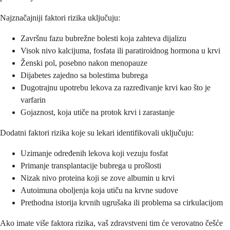
Najznačajniji faktori rizika uključuju:
Završnu fazu bubrežne bolesti koja zahteva dijalizu
Visok nivo kalcijuma, fosfata ili paratiroidnog hormona u krvi
Ženski pol, posebno nakon menopauze
Dijabetes zajedno sa bolestima bubrega
Dugotrajnu upotrebu lekova za razređivanje krvi kao što je
varfarin
Gojaznost, koja utiče na protok krvi i zarastanje
Dodatni faktori rizika koje su lekari identifikovali uključuju:
Uzimanje određenih lekova koji vezuju fosfat
Primanje transplantacije bubrega u prošlosti
Nizak nivo proteina koji se zove albumin u krvi
Autoimuna oboljenja koja utiču na krvne sudove
Prethodna istorija krvnih ugrušaka ili problema sa cirkulacijom
Ako imate više faktora rizika, vaš zdravstveni tim će verovatno češće