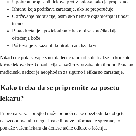
Upotrebu propisanih lekova protiv bolova kako je propisano
Ishranu koja podržava zarastanje, ako se preporučuje
Održavanje hidratacije, osim ako nemate ograničenja u unosu
tečnosti
Blago kretanje i pozicioniranje kako bi se sprečila dalja
oštećenja kože
Poštovanje zakazanih kontrola i analiza krvi
Nikada ne pokušavajte sami da lečite rane od kalcifilakse ili koristite
kućne lekove bez konsultacija sa vašim zdravstvenim timom. Pravilan
medicinski nadzor je neophodan za sigurno i efikasno zarastanje.
Kako treba da se pripremite za posetu
lekaru?
Priprema za vaš pregled može pomoći da se obezbedi da dobijete
najsveobuhvatniju negu. Imate li prave informacije spremne, to
pomaže vašem lekaru da donese tačne odluke o lečenju.