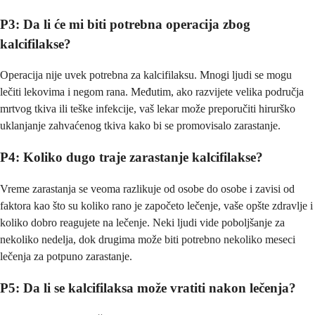
P3: Da li će mi biti potrebna operacija zbog
kalcifilakse?
Operacija nije uvek potrebna za kalcifilaksu. Mnogi ljudi se mogu
lečiti lekovima i negom rana. Međutim, ako razvijete velika područja
mrtvog tkiva ili teške infekcije, vaš lekar može preporučiti hirurško
uklanjanje zahvaćenog tkiva kako bi se promovisalo zarastanje.
P4: Koliko dugo traje zarastanje kalcifilakse?
Vreme zarastanja se veoma razlikuje od osobe do osobe i zavisi od
faktora kao što su koliko rano je započeto lečenje, vaše opšte zdravlje i
koliko dobro reagujete na lečenje. Neki ljudi vide poboljšanje za
nekoliko nedelja, dok drugima može biti potrebno nekoliko meseci
lečenja za potpuno zarastanje.
P5: Da li se kalcifilaksa može vratiti nakon lečenja?