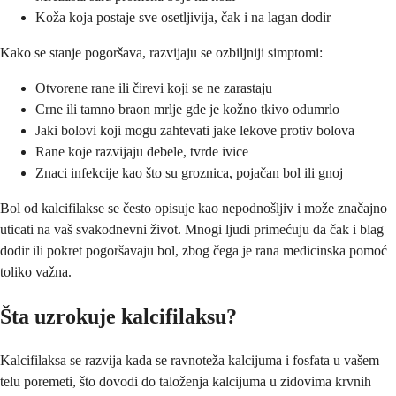
Koža koja postaje sve osetljivija, čak i na lagan dodir
Kako se stanje pogoršava, razvijaju se ozbiljniji simptomi:
Otvorene rane ili čirevi koji se ne zarastaju
Crne ili tamno braon mrlje gde je kožno tkivo odumrlo
Jaki bolovi koji mogu zahtevati jake lekove protiv bolova
Rane koje razvijaju debele, tvrde ivice
Znaci infekcije kao što su groznica, pojačan bol ili gnoj
Bol od kalcifilakse se često opisuje kao nepodnošljiv i može značajno
uticati na vaš svakodnevni život. Mnogi ljudi primećuju da čak i blag
dodir ili pokret pogoršavaju bol, zbog čega je rana medicinska pomoć
toliko važna.
Šta uzrokuje kalcifilaksu?
Kalcifilaksa se razvija kada se ravnoteža kalcijuma i fosfata u vašem
telu poremeti, što dovodi do taloženja kalcijuma u zidovima krvnih