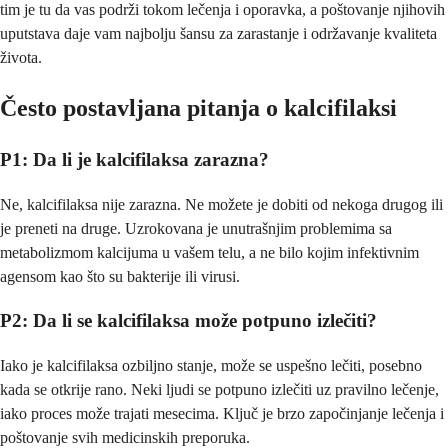
tim je tu da vas podrži tokom lečenja i oporavka, a poštovanje njihovih
uputstava daje vam najbolju šansu za zarastanje i održavanje kvaliteta
života.
Često postavljana pitanja o kalcifilaksi
P1: Da li je kalcifilaksa zarazna?
Ne, kalcifilaksa nije zarazna. Ne možete je dobiti od nekoga drugog ili
je preneti na druge. Uzrokovana je unutrašnjim problemima sa
metabolizmom kalcijuma u vašem telu, a ne bilo kojim infektivnim
agensom kao što su bakterije ili virusi.
P2: Da li se kalcifilaksa može potpuno izlečiti?
Iako je kalcifilaksa ozbiljno stanje, može se uspešno lečiti, posebno
kada se otkrije rano. Neki ljudi se potpuno izlečiti uz pravilno lečenje,
iako proces može trajati mesecima. Ključ je brzo započinjanje lečenja i
poštovanje svih medicinskih preporuka.