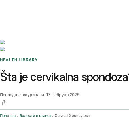
Benchmarks
Stories
FAQ
Sign up / Log in
HEALTH LIBRARY
Šta je cervikalna spondoza
Последње ажурирање
17. фебруар 2025.
Почетна
Болести и стања
Cervical Spondylosis