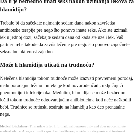
Da li je bezbedno imati seks nakon uzimanja lekova za
hlamidiju?
Trebalo bi da sačekate najmanje sedam dana nakon završetka
antibiotske terapije pre nego što ponovo imate seks. Ako ste uzimali
lek u jednoj dozi, sačekajte sedam dana od kada ste uzeli lek. Vaš
partner treba takođe da završi lečenje pre nego što ponovo započnete
seksualnu aktivnost zajedno.
Može li hlamidija uticati na trudnoću?
Nelečena hlamidija tokom trudnoće može izazvati prevremeni porođaj,
malu porođajnu težinu i infekcije kod novorođenčadi, uključujući
pneumoniju i infekcije oka. Međutim, hlamidija se može bezbedno
lečiti tokom trudnoće odgovarajućim antibioticima koji neće naškoditi
bebi. Trudnice se rutinski testiraju na hlamidiju kao deo prenatalne
nege.
Medical Disclaimer:
This article is for informational purposes only and does not constitute
medical advice. Always consult a qualified healthcare provider for diagnosis and treatment