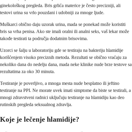
ginekološkog pregleda. Bris grlića materice je često precizniji, ali
testovi urina su vrlo pouzdani i udobniji za mnoge ljude.
Muškarci obično daju uzorak urina, mada se ponekad može koristiti
bris sa vrha penisa. Ako ste imali oralni ili analni seks, vaš lekar može
takođe testirati ta područja dodatnim brisovima.
Uzorci se šalju u laboratoriju gde se testiraju na bakteriju hlamidije
korišćenjem visoko preciznih metoda. Rezultati se obično vraćaju za
nekoliko dana do nedelju dana, mada neke klinike nude brze testove sa
rezultatima za oko 30 minuta.
Testiranje je poverljivo, a mnoga mesta nude besplatno ili jeftino
testiranje na PPI. Ne morate uvek imati simptome da biste se testirali, a
mnogi zdravstveni radnici uključuju testiranje na hlamidiju kao deo
rutinskih pregleda seksualnog zdravlja.
Koje je lečenje hlamidije?