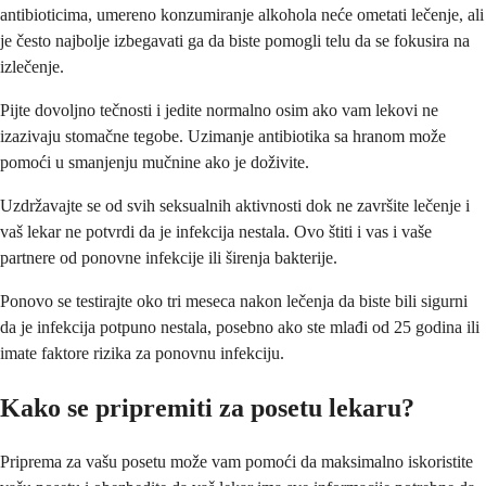
antibioticima, umereno konzumiranje alkohola neće ometati lečenje, ali
je često najbolje izbegavati ga da biste pomogli telu da se fokusira na
izlečenje.
Pijte dovoljno tečnosti i jedite normalno osim ako vam lekovi ne
izazivaju stomačne tegobe. Uzimanje antibiotika sa hranom može
pomoći u smanjenju mučnine ako je doživite.
Uzdržavajte se od svih seksualnih aktivnosti dok ne završite lečenje i
vaš lekar ne potvrdi da je infekcija nestala. Ovo štiti i vas i vaše
partnere od ponovne infekcije ili širenja bakterije.
Ponovo se testirajte oko tri meseca nakon lečenja da biste bili sigurni
da je infekcija potpuno nestala, posebno ako ste mlađi od 25 godina ili
imate faktore rizika za ponovnu infekciju.
Kako se pripremiti za posetu lekaru?
Priprema za vašu posetu može vam pomoći da maksimalno iskoristite