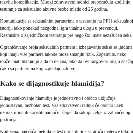
razviju komplikacije. Mnogi zdravstveni radnici preporučuju godišnje
testiranje za seksualno aktivne osobe mlađe od 25 godina.
Komunikacija sa seksualnim partnerima o testiranju na PPI i seksualnoj
istoriji, iako ponekad nezgodna, igra vitalnu ulogu u prevenciji.
Razmislite o zajedničkom testiranju pre nego što imate nezaštićen seks.
Ograničavanje broja seksualnih partnera i izbegavanje seksa sa ljudima
koji imaju više partnera takođe može smanjiti rizik. Zapamtite, neko
može imati hlamidiju a da to ne zna, tako da ovi razgovori imaju značaj
čak i sa partnerima koji izgledaju zdravo.
Kako se dijagnostikuje hlamidija?
Dijagnostikovanje hlamidije je jednostavno i obično uključuje
jednostavan, bezbolan test. Vaš zdravstveni radnik će obično uzeti
uzorak urina ili koristiti pamučni štapić da sakupi ćelije iz zahvaćenog
područja.
Kod žena, najčešća metoda je test urina ili bris sa grlića materice tokom