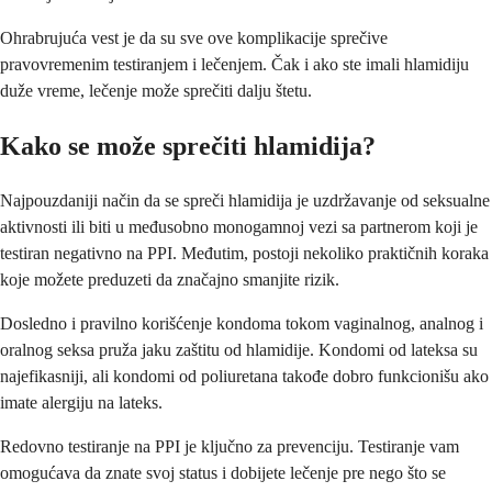
Ohrabrujuća vest je da su sve ove komplikacije sprečive
pravovremenim testiranjem i lečenjem. Čak i ako ste imali hlamidiju
duže vreme, lečenje može sprečiti dalju štetu.
Kako se može sprečiti hlamidija?
Najpouzdaniji način da se spreči hlamidija je uzdržavanje od seksualne
aktivnosti ili biti u međusobno monogamnoj vezi sa partnerom koji je
testiran negativno na PPI. Međutim, postoji nekoliko praktičnih koraka
koje možete preduzeti da značajno smanjite rizik.
Dosledno i pravilno korišćenje kondoma tokom vaginalnog, analnog i
oralnog seksa pruža jaku zaštitu od hlamidije. Kondomi od lateksa su
najefikasniji, ali kondomi od poliuretana takođe dobro funkcionišu ako
imate alergiju na lateks.
Redovno testiranje na PPI je ključno za prevenciju. Testiranje vam
omogućava da znate svoj status i dobijete lečenje pre nego što se