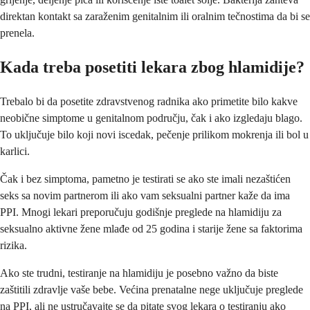
direktan kontakt sa zaraženim genitalnim ili oralnim tečnostima da bi se
prenela.
Kada treba posetiti lekara zbog hlamidije?
Trebalo bi da posetite zdravstvenog radnika ako primetite bilo kakve
neobične simptome u genitalnom području, čak i ako izgledaju blago.
To uključuje bilo koji novi iscedak, pečenje prilikom mokrenja ili bol u
karlici.
Čak i bez simptoma, pametno je testirati se ako ste imali nezaštićen
seks sa novim partnerom ili ako vam seksualni partner kaže da ima
PPI. Mnogi lekari preporučuju godišnje preglede na hlamidiju za
seksualno aktivne žene mlađe od 25 godina i starije žene sa faktorima
rizika.
Ako ste trudni, testiranje na hlamidiju je posebno važno da biste
zaštitili zdravlje vaše bebe. Većina prenatalne nege uključuje preglede
na PPI, ali ne ustručavajte se da pitate svog lekara o testiranju ako