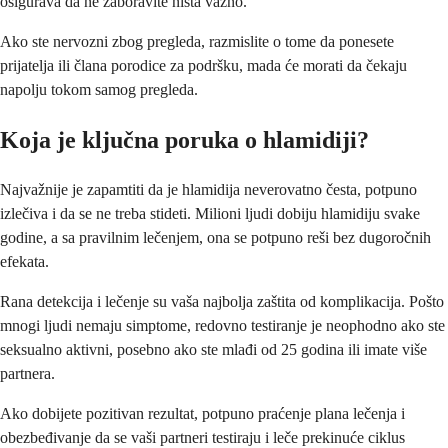
osigurava da ne zaboravite ništa važno.
Ako ste nervozni zbog pregleda, razmislite o tome da ponesete
prijatelja ili člana porodice za podršku, mada će morati da čekaju
napolju tokom samog pregleda.
Koja je ključna poruka o hlamidiji?
Najvažnije je zapamtiti da je hlamidija neverovatno česta, potpuno
izlečiva i da se ne treba stideti. Milioni ljudi dobiju hlamidiju svake
godine, a sa pravilnim lečenjem, ona se potpuno reši bez dugoročnih
efekata.
Rana detekcija i lečenje su vaša najbolja zaštita od komplikacija. Pošto
mnogi ljudi nemaju simptome, redovno testiranje je neophodno ako ste
seksualno aktivni, posebno ako ste mlađi od 25 godina ili imate više
partnera.
Ako dobijete pozitivan rezultat, potpuno praćenje plana lečenja i
obezbeđivanje da se vaši partneri testiraju i leče prekinuće ciklus