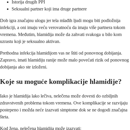
Istorija drugih PPI
Seksualni partner koji ima druge partnere
Dob igra značajnu ulogu jer tela mlađih ljudi mogu biti podložnija
infekciji, a oni imaju veću verovatnoću da imaju više partnera tokom
vremena. Međutim, hlamidija može da zahvati svakoga u bilo kom
uzrastu koji je seksualno aktivan.
Prethodna infekcija hlamidijom vas ne štiti od ponovnog dobijanja.
Zapravo, imati hlamidiju ranije može malo povećati rizik od ponovnog
dobijanja ako ste izloženi.
Koje su moguće komplikacije hlamidije?
Iako je hlamidija lako lečiva, nelečena može dovesti do ozbiljnih
zdravstvenih problema tokom vremena. Ove komplikacije se razvijaju
postepeno i možda neće izazvati simptome dok se ne dogodi značajna
šteta.
Kod žena, nelečena hlamidija može izazvati: