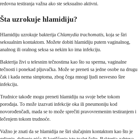
redovna testiranja važna ako ste seksualno aktivni.
Šta uzrokuje hlamidiju?
Hlamidiju uzrokuje bakterija
Chlamydia trachomatis
, koja se širi
seksualnim kontaktom. Možete dobiti hlamidiju putem vaginalnog,
analnog ili oralnog seksa sa nekim ko ima infekciju.
Bakterija živi u telesnim tečnostima kao što su sperma, vaginalne
tečnosti i ponekad pljuvačka. Može se preneti sa jedne osobe na drugu
čak i kada nema simptoma, zbog čega mnogi ljudi nesvesno šire
infekciju.
Trudnice takođe mogu preneti hlamidiju na svoje bebe tokom
porođaja. To može izazvati infekcije oka ili pneumoniju kod
novorođenčadi, mada se to može sprečiti pravovremenim testiranjem i
lečenjem tokom trudnoće.
Važno je znati da se hlamidija ne širi slučajnim kontaktom kao što je
grljenje, deljenje pića ili korišćenje iste toalet šolje. Bakterija zahteva