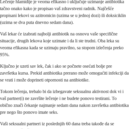
Lečenje hlamidije je veoma efikasno i uključuje uzimanje antibiotika
tačno onako kako je propisao vaš zdravstveni radnik. Najčešće
propisani lekovi su azitromicin (uzima se u jednoj dozi) ili doksiciklin
(uzima se dva puta dnevno sedam dana).
Vaš lekar će izabrati najbolji antibiotik na osnovu vaše specifične
situacije, drugih lekova koje uzimate i da li ste trudni. Oba leka su
veoma efikasna kada se uzimaju pravilno, sa stopom izlečenja preko
95%.
Ključno je uzeti sav lek, čak i ako se počnete osećati bolje pre
završetka kursa. Prekid antibiotika prerano može omogućiti infekciji da
se vrati i može doprineti otpornosti na antibiotike.
Tokom lečenja, trebalo bi da izbegavate seksualnu aktivnost dok vi i
vaš partner(i) ne završite lečenje i ne budete ponovo testirani. To
obično znači čekanje najmanje sedam dana nakon završetka antibiotika
pre nego što ponovo imate seks.
Vaši seksualni partneri iz poslednjih 60 dana treba takođe da se