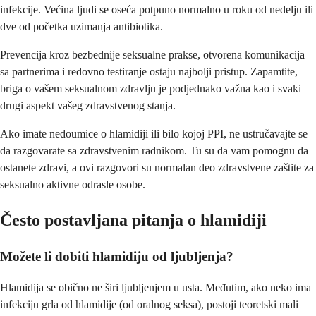
infekcije. Većina ljudi se oseća potpuno normalno u roku od nedelju ili
dve od početka uzimanja antibiotika.
Prevencija kroz bezbednije seksualne prakse, otvorena komunikacija
sa partnerima i redovno testiranje ostaju najbolji pristup. Zapamtite,
briga o vašem seksualnom zdravlju je podjednako važna kao i svaki
drugi aspekt vašeg zdravstvenog stanja.
Ako imate nedoumice o hlamidiji ili bilo kojoj PPI, ne ustručavajte se
da razgovarate sa zdravstvenim radnikom. Tu su da vam pomognu da
ostanete zdravi, a ovi razgovori su normalan deo zdravstvene zaštite za
seksualno aktivne odrasle osobe.
Često postavljana pitanja o hlamidiji
Možete li dobiti hlamidiju od ljubljenja?
Hlamidija se obično ne širi ljubljenjem u usta. Međutim, ako neko ima
infekciju grla od hlamidije (od oralnog seksa), postoji teoretski mali