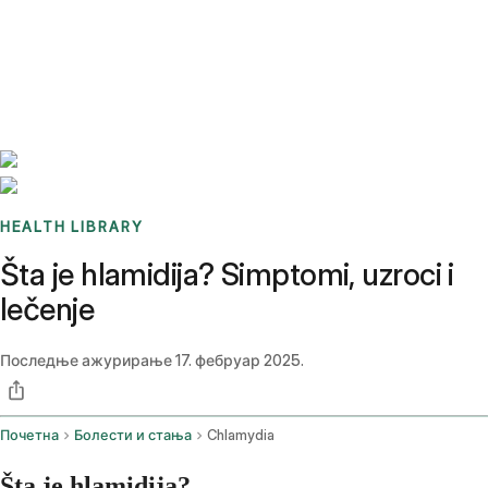
Benchmarks
Stories
FAQ
Sign up / Log in
HEALTH LIBRARY
Šta je hlamidija? Simptomi, uzroci i
lečenje
Последње ажурирање
17. фебруар 2025.
Почетна
Болести и стања
Chlamydia
Šta je hlamidija?