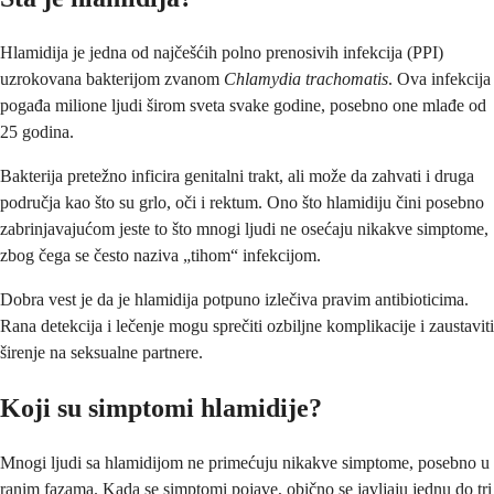
Hlamidija je jedna od najčešćih polno prenosivih infekcija (PPI)
uzrokovana bakterijom zvanom
Chlamydia trachomatis
. Ova infekcija
pogađa milione ljudi širom sveta svake godine, posebno one mlađe od
25 godina.
Bakterija pretežno inficira genitalni trakt, ali može da zahvati i druga
područja kao što su grlo, oči i rektum. Ono što hlamidiju čini posebno
zabrinjavajućom jeste to što mnogi ljudi ne osećaju nikakve simptome,
zbog čega se često naziva „tihom“ infekcijom.
Dobra vest je da je hlamidija potpuno izlečiva pravim antibioticima.
Rana detekcija i lečenje mogu sprečiti ozbiljne komplikacije i zaustaviti
širenje na seksualne partnere.
Koji su simptomi hlamidije?
Mnogi ljudi sa hlamidijom ne primećuju nikakve simptome, posebno u
ranim fazama. Kada se simptomi pojave, obično se javljaju jednu do tri