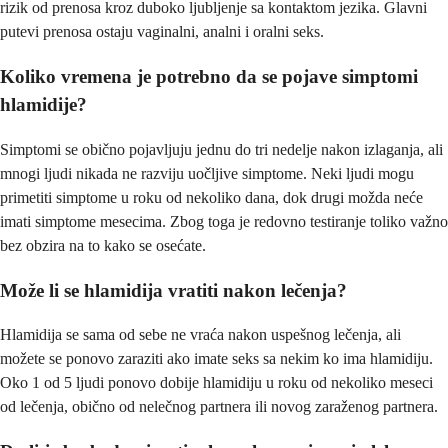
rizik od prenosa kroz duboko ljubljenje sa kontaktom jezika. Glavni
putevi prenosa ostaju vaginalni, analni i oralni seks.
Koliko vremena je potrebno da se pojave simptomi
hlamidije?
Simptomi se obično pojavljuju jednu do tri nedelje nakon izlaganja, ali
mnogi ljudi nikada ne razviju uočljive simptome. Neki ljudi mogu
primetiti simptome u roku od nekoliko dana, dok drugi možda neće
imati simptome mesecima. Zbog toga je redovno testiranje toliko važno
bez obzira na to kako se osećate.
Može li se hlamidija vratiti nakon lečenja?
Hlamidija se sama od sebe ne vraća nakon uspešnog lečenja, ali
možete se ponovo zaraziti ako imate seks sa nekim ko ima hlamidiju.
Oko 1 od 5 ljudi ponovo dobije hlamidiju u roku od nekoliko meseci
od lečenja, obično od nelečnog partnera ili novog zaraženog partnera.