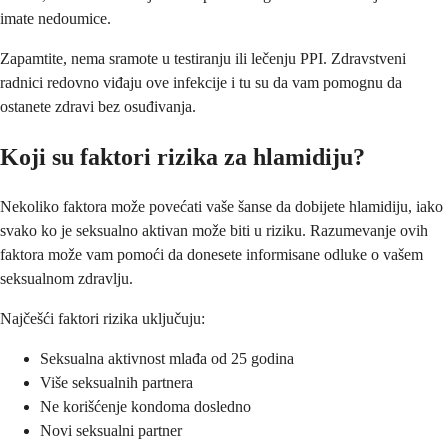
imate nedoumice.
Zapamtite, nema sramote u testiranju ili lečenju PPI. Zdravstveni
radnici redovno viđaju ove infekcije i tu su da vam pomognu da
ostanete zdravi bez osuđivanja.
Koji su faktori rizika za hlamidiju?
Nekoliko faktora može povećati vaše šanse da dobijete hlamidiju, iako
svako ko je seksualno aktivan može biti u riziku. Razumevanje ovih
faktora može vam pomoći da donesete informisane odluke o vašem
seksualnom zdravlju.
Najčešći faktori rizika uključuju:
Seksualna aktivnost mlađa od 25 godina
Više seksualnih partnera
Ne korišćenje kondoma dosledno
Novi seksualni partner