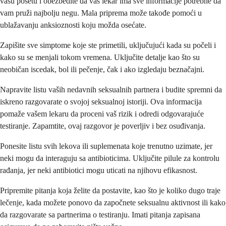
vašu posetu i obezbedite da vaš lekar ima sve informacije potrebne da
vam pruži najbolju negu. Mala priprema može takođe pomoći u
ublažavanju anksioznosti koju možda osećate.
Zapišite sve simptome koje ste primetili, uključujući kada su počeli i
kako su se menjali tokom vremena. Uključite detalje kao što su
neobičan iscedak, bol ili pečenje, čak i ako izgledaju beznačajni.
Napravite listu vaših nedavnih seksualnih partnera i budite spremni da
iskreno razgovarate o svojoj seksualnoj istoriji. Ova informacija
pomaže vašem lekaru da proceni vaš rizik i odredi odgovarajuće
testiranje. Zapamtite, ovaj razgovor je poverljiv i bez osuđivanja.
Ponesite listu svih lekova ili suplemenata koje trenutno uzimate, jer
neki mogu da interaguju sa antibioticima. Uključite pilule za kontrolu
rađanja, jer neki antibiotici mogu uticati na njihovu efikasnost.
Pripremite pitanja koja želite da postavite, kao što je koliko dugo traje
lečenje, kada možete ponovo da započnete seksualnu aktivnost ili kako
da razgovarate sa partnerima o testiranju. Imati pitanja zapisana