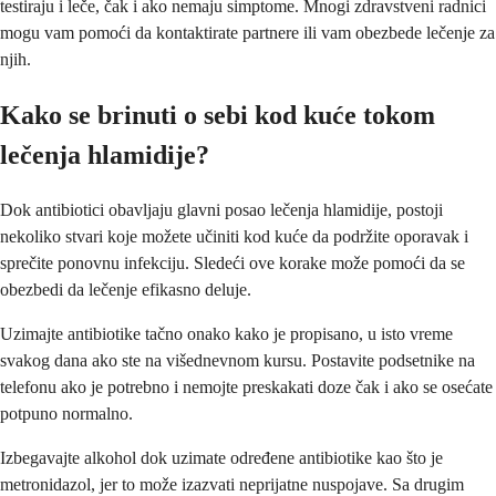
testiraju i leče, čak i ako nemaju simptome. Mnogi zdravstveni radnici
mogu vam pomoći da kontaktirate partnere ili vam obezbede lečenje za
njih.
Kako se brinuti o sebi kod kuće tokom
lečenja hlamidije?
Dok antibiotici obavljaju glavni posao lečenja hlamidije, postoji
nekoliko stvari koje možete učiniti kod kuće da podržite oporavak i
sprečite ponovnu infekciju. Sledeći ove korake može pomoći da se
obezbedi da lečenje efikasno deluje.
Uzimajte antibiotike tačno onako kako je propisano, u isto vreme
svakog dana ako ste na višednevnom kursu. Postavite podsetnike na
telefonu ako je potrebno i nemojte preskakati doze čak i ako se osećate
potpuno normalno.
Izbegavajte alkohol dok uzimate određene antibiotike kao što je
metronidazol, jer to može izazvati neprijatne nuspojave. Sa drugim