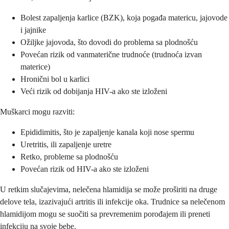
Bolest zapaljenja karlice (BZK), koja pogađa matericu, jajovode
i jajnike
Ožiljke jajovoda, što dovodi do problema sa plodnošću
Povećan rizik od vanmaterične trudnoće (trudnoća izvan
materice)
Hronični bol u karlici
Veći rizik od dobijanja HIV-a ako ste izloženi
Muškarci mogu razviti:
Epididimitis, što je zapaljenje kanala koji nose spermu
Uretritis, ili zapaljenje uretre
Retko, probleme sa plodnošću
Povećan rizik od HIV-a ako ste izloženi
U retkim slučajevima, nelečena hlamidija se može proširiti na druge
delove tela, izazivajući artritis ili infekcije oka. Trudnice sa nelečenom
hlamidijom mogu se suočiti sa prevremenim porođajem ili preneti
infekciju na svoje bebe.