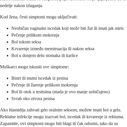
nedelje nakon izlaganja.
Kod žena, česti simptomi mogu uključivati:
Neobičan vaginalni iscedak koji može biti žut ili imati jak miris
Pečenje prilikom mokrenja
Bol tokom seksa
Krvarenje između menstruacija ili nakon seksa
Bol u donjem delu stomaka ili karlice
Muškarci mogu iskusiti ove simptome:
Bistri ili mutni iscedak iz penisa
Pečenje ili žarenje prilikom mokrenja
Bol ili otok u testisima (mada je ovo manje uobičajeno)
Svrab oko otvora penisa
Ako hlamidija zahvati grlo oralnim seksom, možete imati bol u grlu.
Rektalne infekcije mogu izazvati bol, iscedak ili krvarenje iz rektuma.
Zapamtite, ovi simptomi mogu biti blagi ili čak odsutni, tako da su