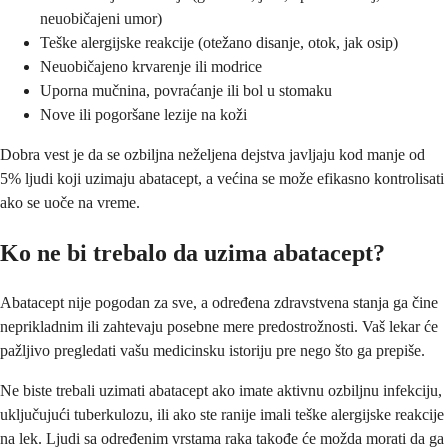
neuobičajeni umor)
Teške alergijske reakcije (otežano disanje, otok, jak osip)
Neuobičajeno krvarenje ili modrice
Uporna mučnina, povraćanje ili bol u stomaku
Nove ili pogoršane lezije na koži
Dobra vest je da se ozbiljna neželjena dejstva javljaju kod manje od
5% ljudi koji uzimaju abatacept, a većina se može efikasno kontrolisati
ako se uoče na vreme.
Ko ne bi trebalo da uzima abatacept?
Abatacept nije pogodan za sve, a određena zdravstvena stanja ga čine
neprikladnim ili zahtevaju posebne mere predostrožnosti. Vaš lekar će
pažljivo pregledati vašu medicinsku istoriju pre nego što ga prepiše.
Ne biste trebali uzimati abatacept ako imate aktivnu ozbiljnu infekciju,
uključujući tuberkulozu, ili ako ste ranije imali teške alergijske reakcije
na lek. Ljudi sa određenim vrstama raka takođe će možda morati da ga