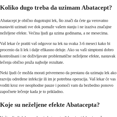
Koliko dugo treba da uzimam Abatacept?
Abatacept je obično dugotrajni lek, što znači da ćete ga verovatno
nastaviti uzimati sve dok pomaže vašem stanju i ne izaziva značajne
neželjene efekte. Većina ljudi ga uzima godinama, a ne mesecima.
Vaš lekar će pratiti vaš odgovor na lek na svaka 3-6 meseci kako bi
procenio da li lek i dalje efikasno deluje. Ako su vaši simptomi dobro
kontrolisani i ne doživljavate problematične neželjene efekte, nastavak
lečenja obično pruža najbolje rezultate.
Neki ljudi će možda morati privremeno da prestanu da uzimaju lek ako
razviju određene infekcije ili im je potrebna operacija. Vaš lekar će vas
voditi kroz sve neophodne pauze i pomoći vam da bezbedno ponovo
započnete lečenje kada je to prikladno.
Koje su neželjene efekte Abatacepta?