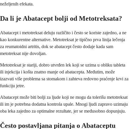
neželjenih efekata.
Da li je Abatacept bolji od Metotreksata?
Abatacept i metotreksat deluju različito i često se koriste zajedno, a ne
kao konkurentne alternative. Metotreksat je tipično prva linija lečenja
za reumatoidni artritis, dok se abatacept često dodaje kada sam
metotreksat nije dovoljan.
Metotreksat je stariji, dobro utvrđen lek koji se uzima u obliku tableta
ili injekcija i košta znatno manje od abatacepta. Međutim, može
izazvati više problema sa stomakom i zahteva redovno praćenje krvi za
funkciju jetre.
Abatacept može biti bolji za ljude koji ne mogu da tolerišu metotreksat
ili im je potrebna dodatna kontrola upale. Mnogi ljudi zapravo uzimaju
oba leka zajedno za optimalne rezultate, jer se međusobno dopunjuju.
Često postavljana pitanja o Abataceptu