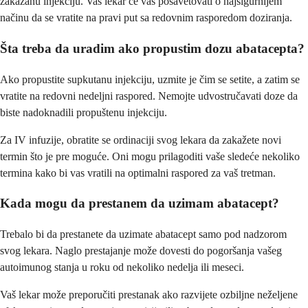
zakazanu injekciju. Vaš lekar će vas posavetovati o najsigurnijem
načinu da se vratite na pravi put sa redovnim rasporedom doziranja.
Šta treba da uradim ako propustim dozu abatacepta?
Ako propustite supkutanu injekciju, uzmite je čim se setite, a zatim se
vratite na redovni nedeljni raspored. Nemojte udvostručavati doze da
biste nadoknadili propuštenu injekciju.
Za IV infuzije, obratite se ordinaciji svog lekara da zakažete novi
termin što je pre moguće. Oni mogu prilagoditi vaše sledeće nekoliko
termina kako bi vas vratili na optimalni raspored za vaš tretman.
Kada mogu da prestanem da uzimam abatacept?
Trebalo bi da prestanete da uzimate abatacept samo pod nadzorom
svog lekara. Naglo prestajanje može dovesti do pogoršanja vašeg
autoimunog stanja u roku od nekoliko nedelja ili meseci.
Vaš lekar može preporučiti prestanak ako razvijete ozbiljne neželjene