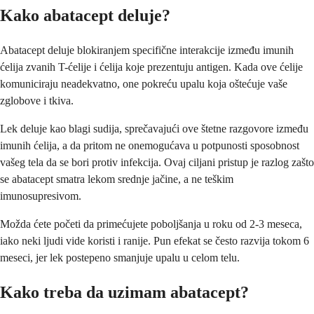
Kako abatacept deluje?
Abatacept deluje blokiranjem specifične interakcije između imunih
ćelija zvanih T-ćelije i ćelija koje prezentuju antigen. Kada ove ćelije
komuniciraju neadekvatno, one pokreću upalu koja oštećuje vaše
zglobove i tkiva.
Lek deluje kao blagi sudija, sprečavajući ove štetne razgovore između
imunih ćelija, a da pritom ne onemogućava u potpunosti sposobnost
vašeg tela da se bori protiv infekcija. Ovaj ciljani pristup je razlog zašto
se abatacept smatra lekom srednje jačine, a ne teškim
imunosupresivom.
Možda ćete početi da primećujete poboljšanja u roku od 2-3 meseca,
iako neki ljudi vide koristi i ranije. Pun efekat se često razvija tokom 6
meseci, jer lek postepeno smanjuje upalu u celom telu.
Kako treba da uzimam abatacept?