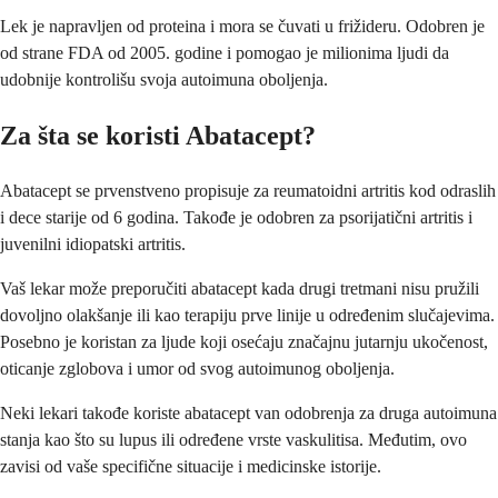
Lek je napravljen od proteina i mora se čuvati u frižideru. Odobren je
od strane FDA od 2005. godine i pomogao je milionima ljudi da
udobnije kontrolišu svoja autoimuna oboljenja.
Za šta se koristi Abatacept?
Abatacept se prvenstveno propisuje za reumatoidni artritis kod odraslih
i dece starije od 6 godina. Takođe je odobren za psorijatični artritis i
juvenilni idiopatski artritis.
Vaš lekar može preporučiti abatacept kada drugi tretmani nisu pružili
dovoljno olakšanje ili kao terapiju prve linije u određenim slučajevima.
Posebno je koristan za ljude koji osećaju značajnu jutarnju ukočenost,
oticanje zglobova i umor od svog autoimunog oboljenja.
Neki lekari takođe koriste abatacept van odobrenja za druga autoimuna
stanja kao što su lupus ili određene vrste vaskulitisa. Međutim, ovo
zavisi od vaše specifične situacije i medicinske istorije.