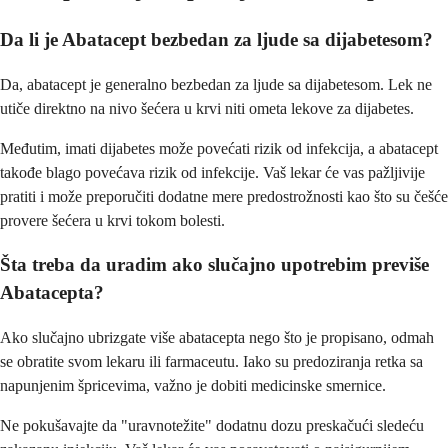
Da li je Abatacept bezbedan za ljude sa dijabetesom?
Da, abatacept je generalno bezbedan za ljude sa dijabetesom. Lek ne
utiče direktno na nivo šećera u krvi niti ometa lekove za dijabetes.
Međutim, imati dijabetes može povećati rizik od infekcija, a abatacept
takođe blago povećava rizik od infekcije. Vaš lekar će vas pažljivije
pratiti i može preporučiti dodatne mere predostrožnosti kao što su češće
provere šećera u krvi tokom bolesti.
Šta treba da uradim ako slučajno upotrebim previše
Abatacepta?
Ako slučajno ubrizgate više abatacepta nego što je propisano, odmah
se obratite svom lekaru ili farmaceutu. Iako su predoziranja retka sa
napunjenim špricevima, važno je dobiti medicinske smernice.
Ne pokušavajte da "uravnotežite" dodatnu dozu preskačući sledeću