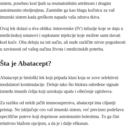
sistem, posebno kod ljudi sa reumatoidnim artritisom i drugim
autoimunim oboljenjima. Zamislite ga kao blagu kočnicu za vaš
imunski sistem kada greškom napada vaša zdrava tkiva.
Ovaj lek dolazi u dva oblika: intravenske (IV) infuzije koje se daju u
medicinskoj ustanovi i supkutane injekcije koje možete sami davati
kod kuće. Oba deluju na isti način, ali nude različite nivoe pogodnosti
u zavisnosti od vašeg načina života i medicinskih potreba.
Šta je Abatacept?
Abatacept je biološki lek koji pripada klasi koja se zove selektivni
modulatori kostimulacije. Deluje tako što blokira određene signale
između imunih ćelija koji uzrokuju upalu i oštećenje zglobova.
Za razliku od nekih jačih imunosupresiva, abatacept ima ciljaniji
pristup. Ne isključuje ceo vaš imunski sistem, već precizno podešava
specifične puteve koji doprinose autoimunim bolestima. To ga čini
relativno blažom opcijom, a da je i dalje efikasan.