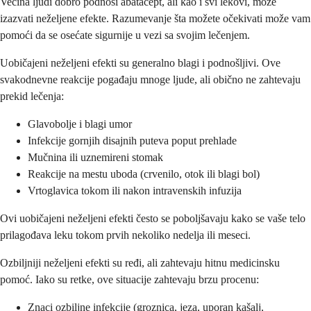
Većina ljudi dobro podnosi abatacept, ali kao i svi lekovi, može
izazvati neželjene efekte. Razumevanje šta možete očekivati može vam
pomoći da se osećate sigurnije u vezi sa svojim lečenjem.
Uobičajeni neželjeni efekti su generalno blagi i podnošljivi. Ove
svakodnevne reakcije pogađaju mnoge ljude, ali obično ne zahtevaju
prekid lečenja:
Glavobolje i blagi umor
Infekcije gornjih disajnih puteva poput prehlade
Mučnina ili uznemireni stomak
Reakcije na mestu uboda (crvenilo, otok ili blagi bol)
Vrtoglavica tokom ili nakon intravenskih infuzija
Ovi uobičajeni neželjeni efekti često se poboljšavaju kako se vaše telo
prilagođava leku tokom prvih nekoliko nedelja ili meseci.
Ozbiljniji neželjeni efekti su ređi, ali zahtevaju hitnu medicinsku
pomoć. Iako su retke, ove situacije zahtevaju brzu procenu:
Znaci ozbiljne infekcije (groznica, jeza, uporan kašalj,