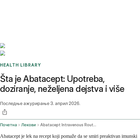
Benchmarks
Stories
FAQ
Sign up / Log in
HEALTH LIBRARY
Šta je Abatacept: Upotreba,
doziranje, neželjena dejstva i više
Последње ажурирање
3. април 2026.
Почетна
Лекови
Abatacept Intravenous Route Subcutaneous Route
Abatacept je lek na recept koji pomaže da se smiri preaktivan imunski