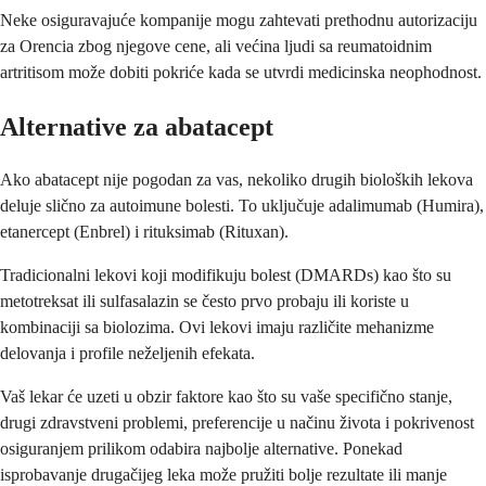
Neke osiguravajuće kompanije mogu zahtevati prethodnu autorizaciju
za Orencia zbog njegove cene, ali većina ljudi sa reumatoidnim
artritisom može dobiti pokriće kada se utvrdi medicinska neophodnost.
Alternative za abatacept
Ako abatacept nije pogodan za vas, nekoliko drugih bioloških lekova
deluje slično za autoimune bolesti. To uključuje adalimumab (Humira),
etanercept (Enbrel) i rituksimab (Rituxan).
Tradicionalni lekovi koji modifikuju bolest (DMARDs) kao što su
metotreksat ili sulfasalazin se često prvo probaju ili koriste u
kombinaciji sa biolozima. Ovi lekovi imaju različite mehanizme
delovanja i profile neželjenih efekata.
Vaš lekar će uzeti u obzir faktore kao što su vaše specifično stanje,
drugi zdravstveni problemi, preferencije u načinu života i pokrivenost
osiguranjem prilikom odabira najbolje alternative. Ponekad
isprobavanje drugačijeg leka može pružiti bolje rezultate ili manje