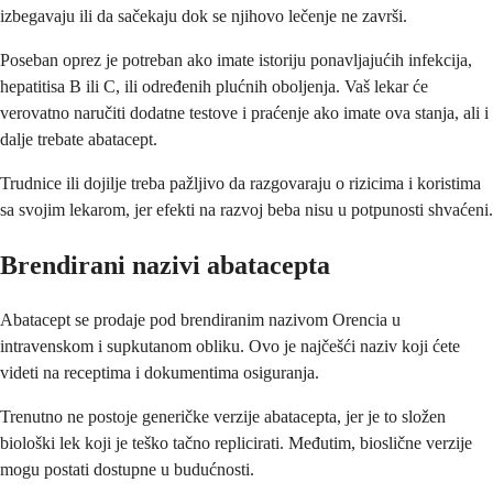
izbegavaju ili da sačekaju dok se njihovo lečenje ne završi.
Poseban oprez je potreban ako imate istoriju ponavljajućih infekcija,
hepatitisa B ili C, ili određenih plućnih oboljenja. Vaš lekar će
verovatno naručiti dodatne testove i praćenje ako imate ova stanja, ali i
dalje trebate abatacept.
Trudnice ili dojilje treba pažljivo da razgovaraju o rizicima i koristima
sa svojim lekarom, jer efekti na razvoj beba nisu u potpunosti shvaćeni.
Brendirani nazivi abatacepta
Abatacept se prodaje pod brendiranim nazivom Orencia u
intravenskom i supkutanom obliku. Ovo je najčešći naziv koji ćete
videti na receptima i dokumentima osiguranja.
Trenutno ne postoje generičke verzije abatacepta, jer je to složen
biološki lek koji je teško tačno replicirati. Međutim, bioslične verzije
mogu postati dostupne u budućnosti.