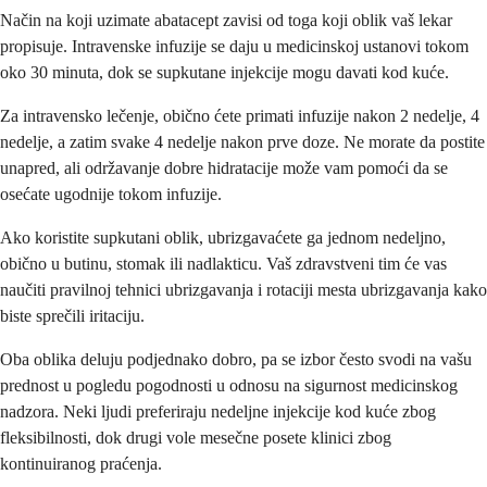
Način na koji uzimate abatacept zavisi od toga koji oblik vaš lekar
propisuje. Intravenske infuzije se daju u medicinskoj ustanovi tokom
oko 30 minuta, dok se supkutane injekcije mogu davati kod kuće.
Za intravensko lečenje, obično ćete primati infuzije nakon 2 nedelje, 4
nedelje, a zatim svake 4 nedelje nakon prve doze. Ne morate da postite
unapred, ali održavanje dobre hidratacije može vam pomoći da se
osećate ugodnije tokom infuzije.
Ako koristite supkutani oblik, ubrizgavaćete ga jednom nedeljno,
obično u butinu, stomak ili nadlakticu. Vaš zdravstveni tim će vas
naučiti pravilnoj tehnici ubrizgavanja i rotaciji mesta ubrizgavanja kako
biste sprečili iritaciju.
Oba oblika deluju podjednako dobro, pa se izbor često svodi na vašu
prednost u pogledu pogodnosti u odnosu na sigurnost medicinskog
nadzora. Neki ljudi preferiraju nedeljne injekcije kod kuće zbog
fleksibilnosti, dok drugi vole mesečne posete klinici zbog
kontinuiranog praćenja.