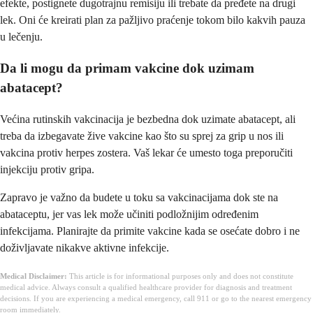
efekte, postignete dugotrajnu remisiju ili trebate da pređete na drugi
lek. Oni će kreirati plan za pažljivo praćenje tokom bilo kakvih pauza
u lečenju.
Da li mogu da primam vakcine dok uzimam
abatacept?
Većina rutinskih vakcinacija je bezbedna dok uzimate abatacept, ali
treba da izbegavate žive vakcine kao što su sprej za grip u nos ili
vakcina protiv herpes zostera. Vaš lekar će umesto toga preporučiti
injekciju protiv gripa.
Zapravo je važno da budete u toku sa vakcinacijama dok ste na
abataceptu, jer vas lek može učiniti podložnijim određenim
infekcijama. Planirajte da primite vakcine kada se osećate dobro i ne
doživljavate nikakve aktivne infekcije.
Medical Disclaimer:
This article is for informational purposes only and does not constitute
medical advice. Always consult a qualified healthcare provider for diagnosis and treatment
decisions. If you are experiencing a medical emergency, call 911 or go to the nearest emergency
room immediately.