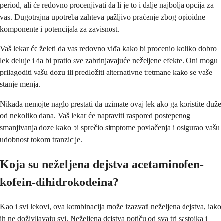
period, ali će redovno procenjivati da li je to i dalje najbolja opcija za
vas. Dugotrajna upotreba zahteva pažljivo praćenje zbog opioidne
komponente i potencijala za zavisnost.
Vaš lekar će želeti da vas redovno viđa kako bi procenio koliko dobro
lek deluje i da bi pratio sve zabrinjavajuće neželjene efekte. Oni mogu
prilagoditi vašu dozu ili predložiti alternativne tretmane kako se vaše
stanje menja.
Nikada nemojte naglo prestati da uzimate ovaj lek ako ga koristite duže
od nekoliko dana. Vaš lekar će napraviti raspored postepenog
smanjivanja doze kako bi sprečio simptome povlačenja i osigurao vašu
udobnost tokom tranzicije.
Koja su neželjena dejstva acetaminofen-
kofein-dihidrokodeina?
Kao i svi lekovi, ova kombinacija može izazvati neželjena dejstva, iako
ih ne doživljavaju svi. Neželjena dejstva potiču od sva tri sastojka i