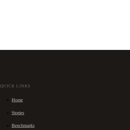
QUICK LINKS
Home
Stories
Benchmarks