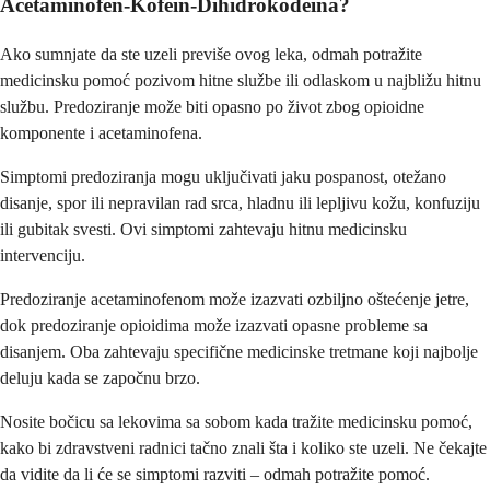
Acetaminofen-Kofein-Dihidrokodeina?
Ako sumnjate da ste uzeli previše ovog leka, odmah potražite
medicinsku pomoć pozivom hitne službe ili odlaskom u najbližu hitnu
službu. Predoziranje može biti opasno po život zbog opioidne
komponente i acetaminofena.
Simptomi predoziranja mogu uključivati jaku pospanost, otežano
disanje, spor ili nepravilan rad srca, hladnu ili lepljivu kožu, konfuziju
ili gubitak svesti. Ovi simptomi zahtevaju hitnu medicinsku
intervenciju.
Predoziranje acetaminofenom može izazvati ozbiljno oštećenje jetre,
dok predoziranje opioidima može izazvati opasne probleme sa
disanjem. Oba zahtevaju specifične medicinske tretmane koji najbolje
deluju kada se započnu brzo.
Nosite bočicu sa lekovima sa sobom kada tražite medicinsku pomoć,
kako bi zdravstveni radnici tačno znali šta i koliko ste uzeli. Ne čekajte
da vidite da li će se simptomi razviti – odmah potražite pomoć.