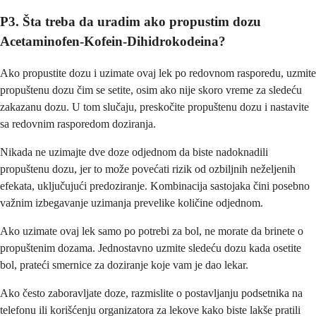
P3. Šta treba da uradim ako propustim dozu
Acetaminofen-Kofein-Dihidrokodeina?
Ako propustite dozu i uzimate ovaj lek po redovnom rasporedu, uzmite
propuštenu dozu čim se setite, osim ako nije skoro vreme za sledeću
zakazanu dozu. U tom slučaju, preskočite propuštenu dozu i nastavite
sa redovnim rasporedom doziranja.
Nikada ne uzimajte dve doze odjednom da biste nadoknadili
propuštenu dozu, jer to može povećati rizik od ozbiljnih neželjenih
efekata, uključujući predoziranje. Kombinacija sastojaka čini posebno
važnim izbegavanje uzimanja prevelike količine odjednom.
Ako uzimate ovaj lek samo po potrebi za bol, ne morate da brinete o
propuštenim dozama. Jednostavno uzmite sledeću dozu kada osetite
bol, prateći smernice za doziranje koje vam je dao lekar.
Ako često zaboravljate doze, razmislite o postavljanju podsetnika na
telefonu ili korišćenju organizatora za lekove kako biste lakše pratili