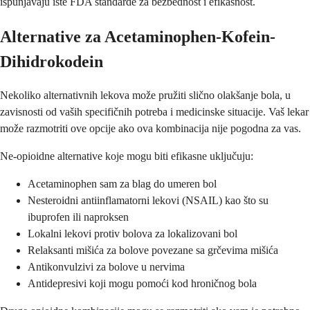
ispunjavaju iste FDA standarde za bezbednost i efikasnost.
Alternative za Acetaminophen-Kofein-
Dihidrokodein
Nekoliko alternativnih lekova može pružiti slično olakšanje bola, u
zavisnosti od vaših specifičnih potreba i medicinske situacije. Vaš lekar
može razmotriti ove opcije ako ova kombinacija nije pogodna za vas.
Ne-opioidne alternative koje mogu biti efikasne uključuju:
Acetaminophen sam za blag do umeren bol
Nesteroidni antiinflamatorni lekovi (NSAIL) kao što su
ibuprofen ili naproksen
Lokalni lekovi protiv bolova za lokalizovani bol
Relaksanti mišića za bolove povezane sa grčevima mišića
Antikonvulzivi za bolove u nervima
Antidepresivi koji mogu pomoći kod hroničnog bola