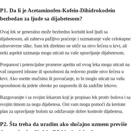
P1. Da li je Acetaminofen-Kofein-Dihidrokodein
bezbedan za ljude sa dijabetesom?
Ovaj lek se generalno može bezbedno koristiti kod ljudi sa
dijabetesom, ali zahteva pažljivo praćenje i razmatranje vaše celokupne
zdravstvene slike. Sam lek direktno ne utiče na nivo šećera u krvi, ali
neki aspekti uzimanja mogu uticati na vaše upravljanje dijabetesom.
Pospanost i potencijalne promene apetita od ovog leka mogu uticati na
vaš raspored ishrane ili sposobnost da redovno pratite nivo šećera u
krvi. Ako osetite mučninu ili povraćanje, to bi moglo uticati na vašu
sposobnost da jedete obroke po rasporedu ili da zadržite lekove.
Razgovarajte i sa svojim lekarom koji je propisao lek protiv bolova i sa
svojim timom za negu dijabetesa. Oni vam mogu pomoći da kreirate
plan za upravljanje bolom uz održavanje dobre kontrole dijabetesa.
P2. Šta treba da uradim ako slučajno uzmem previše