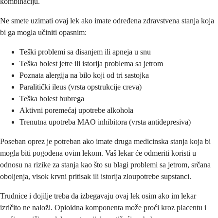
kombinaciju.
Ne smete uzimati ovaj lek ako imate određena zdravstvena stanja koja
bi ga mogla učiniti opasnim:
Teški problemi sa disanjem ili apneja u snu
Teška bolest jetre ili istorija problema sa jetrom
Poznata alergija na bilo koji od tri sastojka
Paralitički ileus (vrsta opstrukcije creva)
Teška bolest bubrega
Aktivni poremećaj upotrebe alkohola
Trenutna upotreba MAO inhibitora (vrsta antidepresiva)
Poseban oprez je potreban ako imate druga medicinska stanja koja bi
mogla biti pogođena ovim lekom. Vaš lekar će odmeriti koristi u
odnosu na rizike za stanja kao što su blagi problemi sa jetrom, srčana
oboljenja, visok krvni pritisak ili istorija zloupotrebe supstanci.
Trudnice i dojilje treba da izbegavaju ovaj lek osim ako im lekar
izričito ne naloži. Opioidna komponenta može proći kroz placentu i