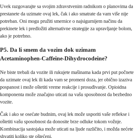
Uvek razgovarajte sa svojim zdravstvenim radnikom o planovima da
prestanete da uzimate ovaj lek, čak i ako smatrate da vam više nije
potreban. Oni mogu pružiti smernice o najsigurnijem načinu da
prekinete lek i predložiti alternativne strategije za upravljanje bolom,
ako je potrebno.
P5. Da li smem da vozim dok uzimam
Acetaminophen-Caffeine-Dihydrocodeine?
Ne biste trebali da vozite ili rukujete mašinama kada prvi put počnete
da uzimate ovaj lek ili kada vam se promeni doza, jer obično izaziva
pospanost i može oštetiti vreme reakcije i prosuđivanje. Opioidna
komponenta može značajno uticati na vašu sposobnost da bezbedno
vozite.
Čak i ako se osećate budnim, ovaj lek može usporiti vaše reflekse i
oštetiti vašu sposobnost da donosite brze odluke tokom vožnje.
Kombinacija sastojaka može uticati na ljude različito, i možda nećete
shvatiti koliko ste oštećeni.