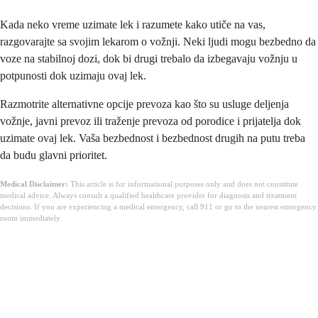
Kada neko vreme uzimate lek i razumete kako utiče na vas,
razgovarajte sa svojim lekarom o vožnji. Neki ljudi mogu bezbedno da
voze na stabilnoj dozi, dok bi drugi trebalo da izbegavaju vožnju u
potpunosti dok uzimaju ovaj lek.
Razmotrite alternativne opcije prevoza kao što su usluge deljenja
vožnje, javni prevoz ili traženje prevoza od porodice i prijatelja dok
uzimate ovaj lek. Vaša bezbednost i bezbednost drugih na putu treba
da budu glavni prioritet.
Medical Disclaimer:
This article is for informational purposes only and does not constitute
medical advice. Always consult a qualified healthcare provider for diagnosis and treatment
decisions. If you are experiencing a medical emergency, call 911 or go to the nearest emergency
room immediately.