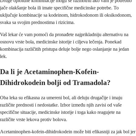
Druge opioidne kombinacije mogu se razmotriti ako vam je potrebno
jače olakšanje bola ili imate specifične medicinske potrebe. To
uključuje kombinacije sa kodeinom, hidrokodonom ili oksikodonom,
svaka sa svojim prednostima i rizicima.
Vaš lekar će vam pomoći da pronađete najprikladniju alternativu na
osnovu vrste bola, medicinske istorije i ciljeva lečenja. Ponekad
kombinacija različitih pristupa deluje bolje nego oslanjanje na jedan
lek.
Da li je Acetaminophen-Kofein-
Dihidrokodein bolji od Tramadola?
Oba leka su efikasna za umereni bol, ali deluju drugačije i imaju
različite prednosti i nedostatke. Izbor između njih zavisi od vaše
specifične situacije, medicinske istorije i toga kako reagujete na
različite vrste lekova protiv bolova.
Acetaminophen-kofein-dihidrokodein može biti efikasniji za jak bol jer