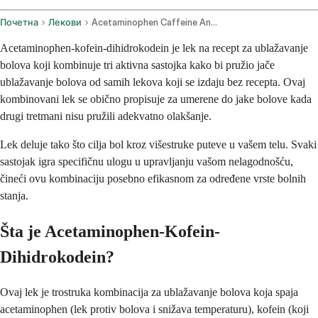
Почетна
Лекови
Acetaminophen Caffeine And Dihydrocodeine Oral Route
Acetaminophen-kofein-dihidrokodein je lek na recept za ublažavanje
bolova koji kombinuje tri aktivna sastojka kako bi pružio jače
ublažavanje bolova od samih lekova koji se izdaju bez recepta. Ovaj
kombinovani lek se obično propisuje za umerene do jake bolove kada
drugi tretmani nisu pružili adekvatno olakšanje.
Lek deluje tako što cilja bol kroz višestruke puteve u vašem telu. Svaki
sastojak igra specifičnu ulogu u upravljanju vašom nelagodnošću,
čineći ovu kombinaciju posebno efikasnom za određene vrste bolnih
stanja.
Šta je Acetaminophen-Kofein-
Dihidrokodein?
Ovaj lek je trostruka kombinacija za ublažavanje bolova koja spaja
acetaminophen (lek protiv bolova i snižava temperaturu), kofein (koji