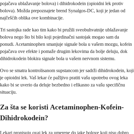
pojačava ublažavanje bolova) i dihidrokodein (opioidni lek protiv
bolova). Možda prepoznajete brend Synalgos-DC, koji je jedan od
najčešćih oblika ove kombinacije.
Tri sastojka rade kao tim kako bi pružili sveobuhvatnije ublažavanje
bolova nego što bi bilo koji pojedinačni sastojak mogao sam da
ponudi. Acetaminophen smanjuje signale bola u vašem mozgu, kofein
pojačava ove efekte i pomaže drugim lekovima da bolje deluju, dok
dihidrokodein blokira signale bola u vašem nervnom sistemu.
Ovo se smatra kontrolisanom supstancom jer sadrži dihidrokodein, koji
je opioidni lek. Vaš lekar će pažljivo pratiti vašu upotrebu ovog leka
kako bi se uverio da deluje bezbedno i efikasno za vašu specifičnu
situaciju.
Za šta se koristi Acetaminophen-Kofein-
Dihidrokodein?
Lekari propisuju ovaj lek za umerene do jake bolove koji nisu dobro