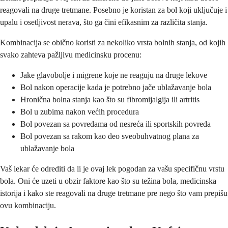
reagovali na druge tretmane. Posebno je koristan za bol koji uključuje i
upalu i osetljivost nerava, što ga čini efikasnim za različita stanja.
Kombinacija se obično koristi za nekoliko vrsta bolnih stanja, od kojih
svako zahteva pažljivu medicinsku procenu:
Jake glavobolje i migrene koje ne reaguju na druge lekove
Bol nakon operacije kada je potrebno jače ublažavanje bola
Hronična bolna stanja kao što su fibromijalgija ili artritis
Bol u zubima nakon većih procedura
Bol povezan sa povredama od nesreća ili sportskih povreda
Bol povezan sa rakom kao deo sveobuhvatnog plana za
ublažavanje bola
Vaš lekar će odrediti da li je ovaj lek pogodan za vašu specifičnu vrstu
bola. Oni će uzeti u obzir faktore kao što su težina bola, medicinska
istorija i kako ste reagovali na druge tretmane pre nego što vam prepišu
ovu kombinaciju.