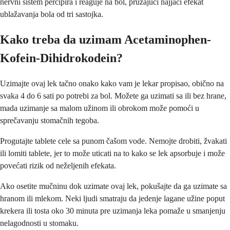
nervni sistem percipira i reaguje na bol, pružajući najjači efekat
ublažavanja bola od tri sastojka.
Kako treba da uzimam Acetaminophen-
Kofein-Dihidrokodein?
Uzimajte ovaj lek tačno onako kako vam je lekar propisao, obično na
svaka 4 do 6 sati po potrebi za bol. Možete ga uzimati sa ili bez hrane,
mada uzimanje sa malom užinom ili obrokom može pomoći u
sprečavanju stomačnih tegoba.
Progutajte tablete cele sa punom čašom vode. Nemojte drobiti, žvakati
ili lomiti tablete, jer to može uticati na to kako se lek apsorbuje i može
povećati rizik od neželjenih efekata.
Ako osetite mučninu dok uzimate ovaj lek, pokušajte da ga uzimate sa
hranom ili mlekom. Neki ljudi smatraju da jedenje lagane užine poput
krekera ili tosta oko 30 minuta pre uzimanja leka pomaže u smanjenju
nelagodnosti u stomaku.