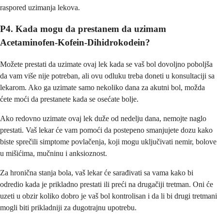
raspored uzimanja lekova.
P4. Kada mogu da prestanem da uzimam
Acetaminofen-Kofein-Dihidrokodein?
Možete prestati da uzimate ovaj lek kada se vaš bol dovoljno poboljša
da vam više nije potreban, ali ovu odluku treba doneti u konsultaciji sa
lekarom. Ako ga uzimate samo nekoliko dana za akutni bol, možda
ćete moći da prestanete kada se osećate bolje.
Ako redovno uzimate ovaj lek duže od nedelju dana, nemojte naglo
prestati. Vaš lekar će vam pomoći da postepeno smanjujete dozu kako
biste sprečili simptome povlačenja, koji mogu uključivati nemir, bolove
u mišićima, mučninu i anksioznost.
Za hronična stanja bola, vaš lekar će sarađivati sa vama kako bi
odredio kada je prikladno prestati ili preći na drugačiji tretman. Oni će
uzeti u obzir koliko dobro je vaš bol kontrolisan i da li bi drugi tretmani
mogli biti prikladniji za dugotrajnu upotrebu.