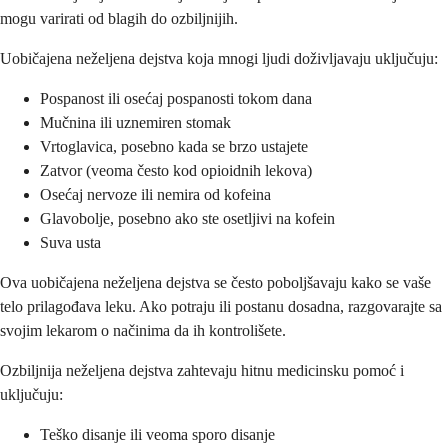
mogu varirati od blagih do ozbiljnijih.
Uobičajena neželjena dejstva koja mnogi ljudi doživljavaju uključuju:
Pospanost ili osećaj pospanosti tokom dana
Mučnina ili uznemiren stomak
Vrtoglavica, posebno kada se brzo ustajete
Zatvor (veoma često kod opioidnih lekova)
Osećaj nervoze ili nemira od kofeina
Glavobolje, posebno ako ste osetljivi na kofein
Suva usta
Ova uobičajena neželjena dejstva se često poboljšavaju kako se vaše
telo prilagođava leku. Ako potraju ili postanu dosadna, razgovarajte sa
svojim lekarom o načinima da ih kontrolišete.
Ozbiljnija neželjena dejstva zahtevaju hitnu medicinsku pomoć i
uključuju:
Teško disanje ili veoma sporo disanje