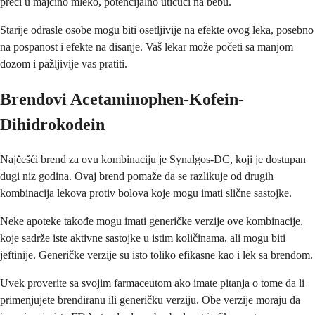
preći u majčino mleko, potencijalno utičući na bebu.
Starije odrasle osobe mogu biti osetljivije na efekte ovog leka, posebno
na pospanost i efekte na disanje. Vaš lekar može početi sa manjom
dozom i pažljivije vas pratiti.
Brendovi Acetaminophen-Kofein-
Dihidrokodein
Najčešći brend za ovu kombinaciju je Synalgos-DC, koji je dostupan
dugi niz godina. Ovaj brend pomaže da se razlikuje od drugih
kombinacija lekova protiv bolova koje mogu imati slične sastojke.
Neke apoteke takođe mogu imati generičke verzije ove kombinacije,
koje sadrže iste aktivne sastojke u istim količinama, ali mogu biti
jeftinije. Generičke verzije su isto toliko efikasne kao i lek sa brendom.
Uvek proverite sa svojim farmaceutom ako imate pitanja o tome da li
primenjujete brendiranu ili generičku verziju. Obe verzije moraju da