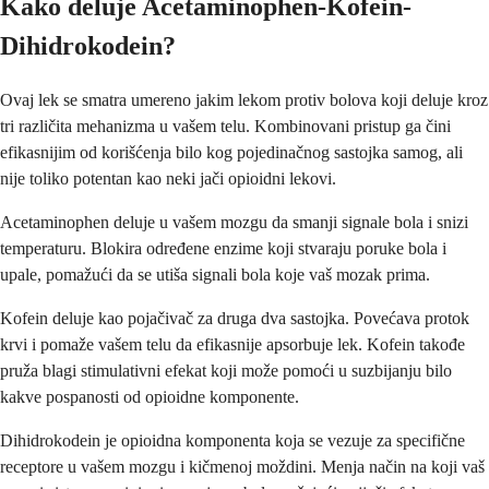
Kako deluje Acetaminophen-Kofein-
Dihidrokodein?
Ovaj lek se smatra umereno jakim lekom protiv bolova koji deluje kroz
tri različita mehanizma u vašem telu. Kombinovani pristup ga čini
efikasnijim od korišćenja bilo kog pojedinačnog sastojka samog, ali
nije toliko potentan kao neki jači opioidni lekovi.
Acetaminophen deluje u vašem mozgu da smanji signale bola i snizi
temperaturu. Blokira određene enzime koji stvaraju poruke bola i
upale, pomažući da se utiša signali bola koje vaš mozak prima.
Kofein deluje kao pojačivač za druga dva sastojka. Povećava protok
krvi i pomaže vašem telu da efikasnije apsorbuje lek. Kofein takođe
pruža blagi stimulativni efekat koji može pomoći u suzbijanju bilo
kakve pospanosti od opioidne komponente.
Dihidrokodein je opioidna komponenta koja se vezuje za specifične
receptore u vašem mozgu i kičmenoj moždini. Menja način na koji vaš