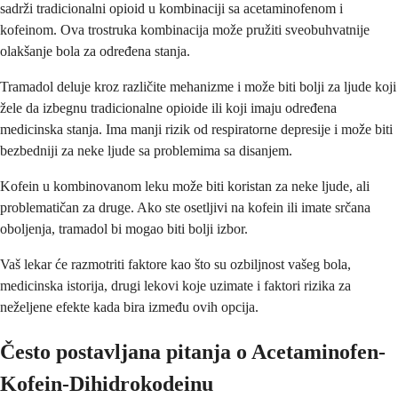
sadrži tradicionalni opioid u kombinaciji sa acetaminofenom i
kofeinom. Ova trostruka kombinacija može pružiti sveobuhvatnije
olakšanje bola za određena stanja.
Tramadol deluje kroz različite mehanizme i može biti bolji za ljude koji
žele da izbegnu tradicionalne opioide ili koji imaju određena
medicinska stanja. Ima manji rizik od respiratorne depresije i može biti
bezbedniji za neke ljude sa problemima sa disanjem.
Kofein u kombinovanom leku može biti koristan za neke ljude, ali
problematičan za druge. Ako ste osetljivi na kofein ili imate srčana
oboljenja, tramadol bi mogao biti bolji izbor.
Vaš lekar će razmotriti faktore kao što su ozbiljnost vašeg bola,
medicinska istorija, drugi lekovi koje uzimate i faktori rizika za
neželjene efekte kada bira između ovih opcija.
Često postavljana pitanja o Acetaminofen-
Kofein-Dihidrokodeinu