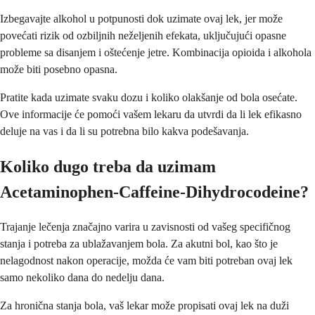
Izbegavajte alkohol u potpunosti dok uzimate ovaj lek, jer može
povećati rizik od ozbiljnih neželjenih efekata, uključujući opasne
probleme sa disanjem i oštećenje jetre. Kombinacija opioida i alkohola
može biti posebno opasna.
Pratite kada uzimate svaku dozu i koliko olakšanje od bola osećate.
Ove informacije će pomoći vašem lekaru da utvrdi da li lek efikasno
deluje na vas i da li su potrebna bilo kakva podešavanja.
Koliko dugo treba da uzimam
Acetaminophen-Caffeine-Dihydrocodeine?
Trajanje lečenja značajno varira u zavisnosti od vašeg specifičnog
stanja i potreba za ublažavanjem bola. Za akutni bol, kao što je
nelagodnost nakon operacije, možda će vam biti potreban ovaj lek
samo nekoliko dana do nedelju dana.
Za hronična stanja bola, vaš lekar može propisati ovaj lek na duži