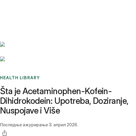
Benchmarks
Stories
FAQ
Sign up / Log in
HEALTH LIBRARY
Šta je Acetaminophen-Kofein-
Dihidrokodein: Upotreba, Doziranje,
Nuspojave i Više
Последње ажурирање
3. април 2026.