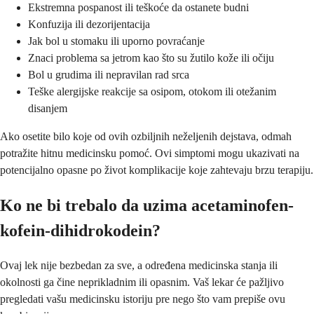
Ekstremna pospanost ili teškoće da ostanete budni
Konfuzija ili dezorijentacija
Jak bol u stomaku ili uporno povraćanje
Znaci problema sa jetrom kao što su žutilo kože ili očiju
Bol u grudima ili nepravilan rad srca
Teške alergijske reakcije sa osipom, otokom ili otežanim
disanjem
Ako osetite bilo koje od ovih ozbiljnih neželjenih dejstava, odmah
potražite hitnu medicinsku pomoć. Ovi simptomi mogu ukazivati na
potencijalno opasne po život komplikacije koje zahtevaju brzu terapiju.
Ko ne bi trebalo da uzima acetaminofen-
kofein-dihidrokodein?
Ovaj lek nije bezbedan za sve, a određena medicinska stanja ili
okolnosti ga čine neprikladnim ili opasnim. Vaš lekar će pažljivo
pregledati vašu medicinsku istoriju pre nego što vam prepiše ovu