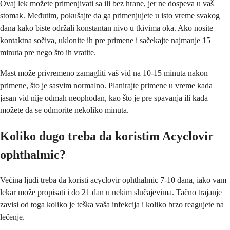
Ovaj lek možete primenjivati sa ili bez hrane, jer ne dospeva u vaš
stomak. Međutim, pokušajte da ga primenjujete u isto vreme svakog
dana kako biste održali konstantan nivo u tkivima oka. Ako nosite
kontaktna sočiva, uklonite ih pre primene i sačekajte najmanje 15
minuta pre nego što ih vratite.
Mast može privremeno zamagliti vaš vid na 10-15 minuta nakon
primene, što je sasvim normalno. Planirajte primene u vreme kada
jasan vid nije odmah neophodan, kao što je pre spavanja ili kada
možete da se odmorite nekoliko minuta.
Koliko dugo treba da koristim Acyclovir
ophthalmic?
Većina ljudi treba da koristi acyclovir ophthalmic 7-10 dana, iako vam
lekar može propisati i do 21 dan u nekim slučajevima. Tačno trajanje
zavisi od toga koliko je teška vaša infekcija i koliko brzo reagujete na
lečenje.