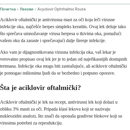
Почетна
Лекови
Acyclovir Ophthalmic Route
Aciklovir oftalmički je antivirusna mast za oči koja leči virusne
infekcije oka, najčešće herpes simpleks keratitis. Ovaj lek deluje tako
što sprečava umnožavanje virusa herpesa u tkivima oka, pomažući
vašem oku da zaraste i sprečavajući dalje širenje infekcije.
Ako vam je dijagnostikovana virusna infekcija oka, vaš lekar je
verovatno propisao ovaj lek jer je to jedan od najefikasnijih dostupnih
tretmana. Infekcije oka mogu biti zastrašujuće, ali aciklovir oftalmički
je pomogao milionima ljudi da se bezbedno i potpuno oporave.
Šta je aciklovir oftalmički?
Aciklovir oftalmički je lek na recept, antivirusni lek koji dolazi u
obliku 3% masti za oči. Pripada klasi lekova koji se nazivaju
nukleozidni analozi, što znači da oponaša gradivne blokove koji su
virusima potrebni za reprodukciju.