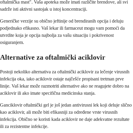
oftalmička mast". Vaša apoteka može imati različite brendove, ali svi
sadrže isti aktivni sastojak u istoj koncentraciji.
Generičke verzije su obično jeftinije od brendiranih opcija i deluju
podjednako efikasno. Vaš lekar ili farmaceut mogu vam pomoći da
utvrdite koja je opcija najbolja za vašu situaciju i pokrivenost
osiguranjem.
Alternative za oftalmički aciklovir
Postoji nekoliko alternativa za oftalmički aciklovir za lečenje virusnih
infekcija oka, iako aciklovir ostaje najčešće propisani tretman prve
linije. Vaš lekar može razmotriti alternative ako ne reagujete dobro na
aciklovir ili ako imate specifična medicinska stanja.
Ganciklovir oftalmički gel je još jedan antivirusni lek koji deluje slično
kao aciklovir, ali može biti efikasniji za određene vrste virusnih
infekcija. Obično se koristi kada aciklovir ne daje adekvatne rezultate
ili za rezistentne infekcije.