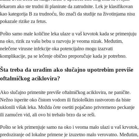
lekarom ako ste trudni ili planirate da zatrudnite. Lek je klasifikovan
kao kategorija B za trudnoću, što znači da studije na životinjama nisu
pokazale rizike za fetus.
Pošto samo male količine leka ulaze u vaš krvotok kada se primenjuju
na oko, rizik za vašu bebu u razvoju je veoma nizak. Međutim,
nelečene virusne infekcije oka potencijalno mogu izazvati
komplikacije, pa se lečenje obično preporučuje kada je potrebno.
Šta treba da uradim ako slučajno upotrebim previše
oftalmičkog aciklovira?
Ako slučajno primenite previše oftalmičkog aciklovira, ne paničite.
Nežno isperite oko čistom vodom ili fiziološkim rastvorom da biste
uklonili višak leka. Možda ćete osetiti pojačano privremeno peckanje
ili zamućen vid, ali ovo bi trebalo brzo da se reši.
Pošto se lek primenjuje samo na oko i veoma malo ulazi u vaš krvotok,
predoziranje od lokalne primene je izuzetno malo verovatno. Međutim,