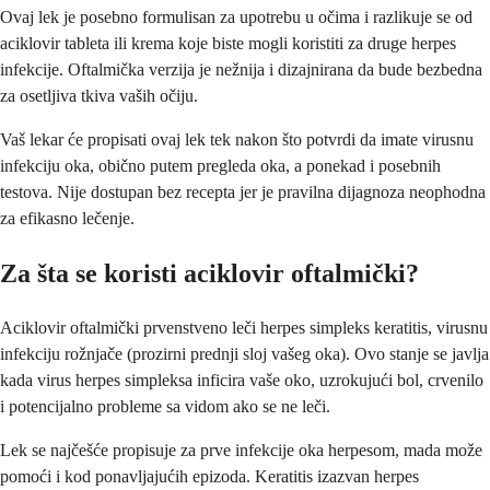
Ovaj lek je posebno formulisan za upotrebu u očima i razlikuje se od
aciklovir tableta ili krema koje biste mogli koristiti za druge herpes
infekcije. Oftalmička verzija je nežnija i dizajnirana da bude bezbedna
za osetljiva tkiva vaših očiju.
Vaš lekar će propisati ovaj lek tek nakon što potvrdi da imate virusnu
infekciju oka, obično putem pregleda oka, a ponekad i posebnih
testova. Nije dostupan bez recepta jer je pravilna dijagnoza neophodna
za efikasno lečenje.
Za šta se koristi aciklovir oftalmički?
Aciklovir oftalmički prvenstveno leči herpes simpleks keratitis, virusnu
infekciju rožnjače (prozirni prednji sloj vašeg oka). Ovo stanje se javlja
kada virus herpes simpleksa inficira vaše oko, uzrokujući bol, crvenilo
i potencijalno probleme sa vidom ako se ne leči.
Lek se najčešće propisuje za prve infekcije oka herpesom, mada može
pomoći i kod ponavljajućih epizoda. Keratitis izazvan herpes