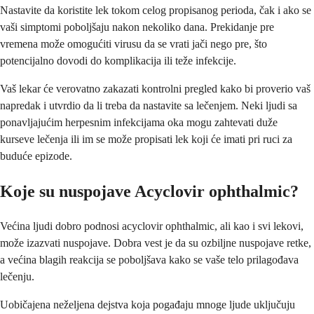
Nastavite da koristite lek tokom celog propisanog perioda, čak i ako se
vaši simptomi poboljšaju nakon nekoliko dana. Prekidanje pre
vremena može omogućiti virusu da se vrati jači nego pre, što
potencijalno dovodi do komplikacija ili teže infekcije.
Vaš lekar će verovatno zakazati kontrolni pregled kako bi proverio vaš
napredak i utvrdio da li treba da nastavite sa lečenjem. Neki ljudi sa
ponavljajućim herpesnim infekcijama oka mogu zahtevati duže
kurseve lečenja ili im se može propisati lek koji će imati pri ruci za
buduće epizode.
Koje su nuspojave Acyclovir ophthalmic?
Većina ljudi dobro podnosi acyclovir ophthalmic, ali kao i svi lekovi,
može izazvati nuspojave. Dobra vest je da su ozbiljne nuspojave retke,
a većina blagih reakcija se poboljšava kako se vaše telo prilagođava
lečenju.
Uobičajena neželjena dejstva koja pogađaju mnoge ljude uključuju