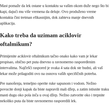
Mast pomaže da lek ostane u kontaktu sa vašim okom duže nego što bi
kapi, dajući mu više vremena da deluje. Ovo produženo vreme
kontakta čini tretman efikasnijim, dok zahteva manje dnevnih
aplikacija.
Kako treba da uzimam aciklovir
oftalmikum?
Primijenite aciklovir oftalmikum tačno onako kako vam je lekar
propisao, obično pet puta dnevno u ravnomerno raspoređenim
intervalima. Najčešći raspored je svaka 4 sata dok ste budni, ali vaš
lekar može prilagoditi ovo na osnovu vaših specifičnih potreba.
Pre nanošenja, temeljno operite ruke sapunom i vodom. Nežno
povucite donji kapak da biste napravili mali džep, a zatim istisnite traku
masti dugu oko pola inča u ovaj džep. Nežno zatvorite oko i trepnite
nekoliko puta da biste ravnomerno rasporedili lek.