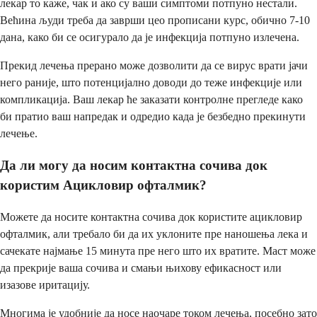
лекар то каже, чак и ако су ваши симптоми потпуно нестали.
Већина људи треба да заврши цео прописани курс, обично 7-10
дана, како би се осигурало да је инфекција потпуно излечена.
Прекид лечења прерано може дозволити да се вирус врати јачи
него раније, што потенцијално доводи до теже инфекције или
компликација. Ваш лекар ће заказати контролне прегледе како
би пратио ваш напредак и одредио када је безбедно прекинути
лечење.
Да ли могу да носим контактна сочива док
користим Ацикловир офталмик?
Можете да носите контактна сочива док користите ацикловир
офталмик, али требало би да их уклоните пре наношења лека и
сачекате најмање 15 минута пре него што их вратите. Маст може
да прекрије ваша сочива и смањи њихову ефикасност или
изазове иритацију.
Многима је удобније да носе наочаре током лечења, посебно зато