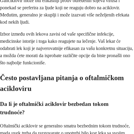
Ganciklovir može biti efikasniji protiv određenih sojeva virusa i
ponekad se preferira za ljude koji ne reaguju dobro na aciklovir.
Međutim, generalno je skuplji i može izazvati više neželjenih efekata
kod nekih ljudi.
Izbor između ovih lekova zavisi od vaše specifične infekcije,
medicinske istorije i toga kako reagujete na lečenje. Vaš lekar će
odabrati lek koji je najverovatnije efikasan za vašu konkretnu situaciju,
a možda ćete morati da isprobate različite opcije da biste pronašli ono
što najbolje funkcioniše.
Često postavljana pitanja o oftalmičkom
acikloviru
Da li je oftalmički aciklovir bezbedan tokom
trudnoće?
Oftalmički aciklovir se generalno smatra bezbednim tokom trudnoće,
mada uvek treba da razgovarate o upotrebi bilo kog leka sa svojim