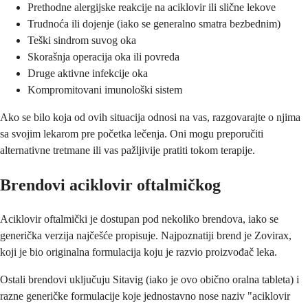
Prethodne alergijske reakcije na aciklovir ili slične lekove
Trudnoća ili dojenje (iako se generalno smatra bezbednim)
Teški sindrom suvog oka
Skorašnja operacija oka ili povreda
Druge aktivne infekcije oka
Kompromitovani imunološki sistem
Ako se bilo koja od ovih situacija odnosi na vas, razgovarajte o njima
sa svojim lekarom pre početka lečenja. Oni mogu preporučiti
alternativne tretmane ili vas pažljivije pratiti tokom terapije.
Brendovi aciklovir oftalmičkog
Aciklovir oftalmički je dostupan pod nekoliko brendova, iako se
generička verzija najčešće propisuje. Najpoznatiji brend je Zovirax,
koji je bio originalna formulacija koju je razvio proizvođač leka.
Ostali brendovi uključuju Sitavig (iako je ovo obično oralna tableta) i
razne generičke formulacije koje jednostavno nose naziv "aciklovir