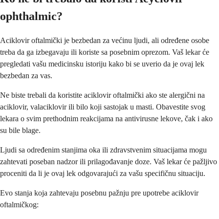
ophthalmic?
Aciklovir oftalmički je bezbedan za većinu ljudi, ali određene osobe
treba da ga izbegavaju ili koriste sa posebnim oprezom. Vaš lekar će
pregledati vašu medicinsku istoriju kako bi se uverio da je ovaj lek
bezbedan za vas.
Ne biste trebali da koristite aciklovir oftalmički ako ste alergični na
aciklovir, valaciklovir ili bilo koji sastojak u masti. Obavestite svog
lekara o svim prethodnim reakcijama na antivirusne lekove, čak i ako
su bile blage.
Ljudi sa određenim stanjima oka ili zdravstvenim situacijama mogu
zahtevati poseban nadzor ili prilagođavanje doze. Vaš lekar će pažljivo
proceniti da li je ovaj lek odgovarajući za vašu specifičnu situaciju.
Evo stanja koja zahtevaju posebnu pažnju pre upotrebe aciklovir
oftalmičkog: