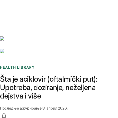
Benchmarks
Stories
FAQ
Sign up / Log in
HEALTH LIBRARY
Šta je aciklovir (oftalmički put):
Upotreba, doziranje, neželjena
dejstva i više
Последње ажурирање
3. април 2026.