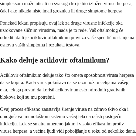
simpleksom može uticati na svakoga ko je bio izložen virusu herpesa,
čak i ako nikada niste imali groznicu ili druge simptome herpesa.
Ponekad lekari propisuju ovaj lek za druge virusne infekcije oka
uzrokovane sličnim virusima, mada je to ređe. Vaš oftalmolog će
odrediti da li je aciklovir oftalmikum pravi za vaše specifično stanje na
osnovu vaših simptoma i rezultata testova.
Kako deluje aciklovir oftalmikum?
Aciklovir oftalmikum deluje tako što ometa sposobnost virusa herpesa
da se kopira. Kada virus pokušava da se razmnoži u ćelijama vašeg
oka, lek ga prevari da koristi aciklovir umesto prirodnih gradivnih
blokova koji su mu potrebni.
Ovaj proces efikasno zaustavlja širenje virusa na zdravo tkivo oka i
omogućava imunološkom sistemu vašeg tela da očisti postojeću
infekciju. Lek se smatra umereno jakim i visoko efikasnim protiv
virusa herpesa, a većina ljudi vidi poboljšanje u roku od nekoliko dana.