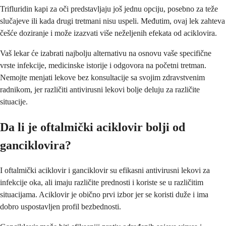
Trifluridin kapi za oči predstavljaju još jednu opciju, posebno za teže
slučajeve ili kada drugi tretmani nisu uspeli. Međutim, ovaj lek zahteva
češće doziranje i može izazvati više neželjenih efekata od aciklovira.
Vaš lekar će izabrati najbolju alternativu na osnovu vaše specifične
vrste infekcije, medicinske istorije i odgovora na početni tretman.
Nemojte menjati lekove bez konsultacije sa svojim zdravstvenim
radnikom, jer različiti antivirusni lekovi bolje deluju za različite
situacije.
Da li je oftalmički aciklovir bolji od
ganciklovira?
I oftalmički aciklovir i ganciklovir su efikasni antivirusni lekovi za
infekcije oka, ali imaju različite prednosti i koriste se u različitim
situacijama. Aciklovir je obično prvi izbor jer se koristi duže i ima
dobro uspostavljen profil bezbednosti.