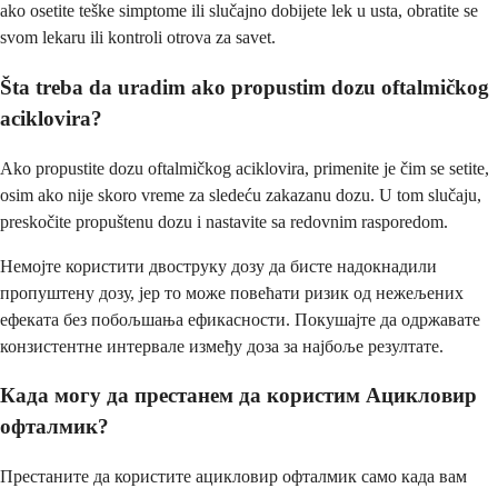
ako osetite teške simptome ili slučajno dobijete lek u usta, obratite se
svom lekaru ili kontroli otrova za savet.
Šta treba da uradim ako propustim dozu oftalmičkog
aciklovira?
Ako propustite dozu oftalmičkog aciklovira, primenite je čim se setite,
osim ako nije skoro vreme za sledeću zakazanu dozu. U tom slučaju,
preskočite propuštenu dozu i nastavite sa redovnim rasporedom.
Немојте користити двоструку дозу да бисте надокнадили
пропуштену дозу, јер то може повећати ризик од нежељених
ефеката без побољшања ефикасности. Покушајте да одржавате
конзистентне интервале између доза за најбоље резултате.
Када могу да престанем да користим Ацикловир
офталмик?
Престаните да користите ацикловир офталмик само када вам