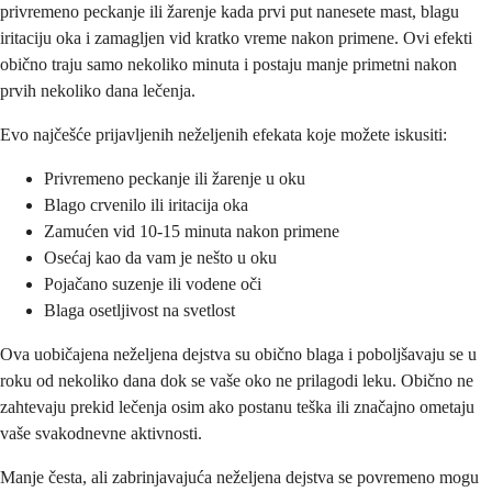
privremeno peckanje ili žarenje kada prvi put nanesete mast, blagu
iritaciju oka i zamagljen vid kratko vreme nakon primene. Ovi efekti
obično traju samo nekoliko minuta i postaju manje primetni nakon
prvih nekoliko dana lečenja.
Evo najčešće prijavljenih neželjenih efekata koje možete iskusiti:
Privremeno peckanje ili žarenje u oku
Blago crvenilo ili iritacija oka
Zamućen vid 10-15 minuta nakon primene
Osećaj kao da vam je nešto u oku
Pojačano suzenje ili vodene oči
Blaga osetljivost na svetlost
Ova uobičajena neželjena dejstva su obično blaga i poboljšavaju se u
roku od nekoliko dana dok se vaše oko ne prilagodi leku. Obično ne
zahtevaju prekid lečenja osim ako postanu teška ili značajno ometaju
vaše svakodnevne aktivnosti.
Manje česta, ali zabrinjavajuća neželjena dejstva se povremeno mogu