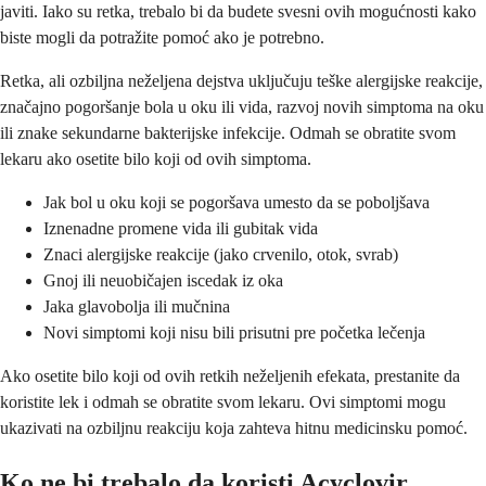
javiti. Iako su retka, trebalo bi da budete svesni ovih mogućnosti kako
biste mogli da potražite pomoć ako je potrebno.
Retka, ali ozbiljna neželjena dejstva uključuju teške alergijske reakcije,
značajno pogoršanje bola u oku ili vida, razvoj novih simptoma na oku
ili znake sekundarne bakterijske infekcije. Odmah se obratite svom
lekaru ako osetite bilo koji od ovih simptoma.
Jak bol u oku koji se pogoršava umesto da se poboljšava
Iznenadne promene vida ili gubitak vida
Znaci alergijske reakcije (jako crvenilo, otok, svrab)
Gnoj ili neuobičajen iscedak iz oka
Jaka glavobolja ili mučnina
Novi simptomi koji nisu bili prisutni pre početka lečenja
Ako osetite bilo koji od ovih retkih neželjenih efekata, prestanite da
koristite lek i odmah se obratite svom lekaru. Ovi simptomi mogu
ukazivati na ozbiljnu reakciju koja zahteva hitnu medicinsku pomoć.
Ko ne bi trebalo da koristi Acyclovir