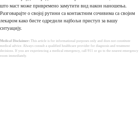
што маст може привремено замутити вид након наношења.
Разговарајте о својој рутини са контактним сочивима са својим
лекаром како бисте одредили најбољи приступ за вашу
ситуацију.
Medical Disclaimer:
This article is for informational purposes only and does not constitute
medical advice. Always consult a qualified healthcare provider for diagnosis and treatment
decisions. If you are experiencing a medical emergency, call 911 or go to the nearest emergency
room immediately.