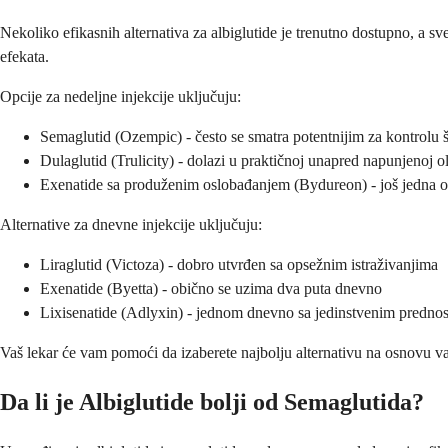
Nekoliko efikasnih alternativa za albiglutide je trenutno dostupno, a sve
efekata.
Opcije za nedeljne injekcije uključuju:
Semaglutid (Ozempic) - često se smatra potentnijim za kontrolu š
Dulaglutid (Trulicity) - dolazi u praktičnoj unapred napunjenoj o
Exenatide sa produženim oslobađanjem (Bydureon) - još jedna o
Alternative za dnevne injekcije uključuju:
Liraglutid (Victoza) - dobro utvrđen sa opsežnim istraživanjima
Exenatide (Byetta) - obično se uzima dva puta dnevno
Lixisenatide (Adlyxin) - jednom dnevno sa jedinstvenim predno
Vaš lekar će vam pomoći da izaberete najbolju alternativu na osnovu vaši
Da li je Albiglutide bolji od Semaglutida?