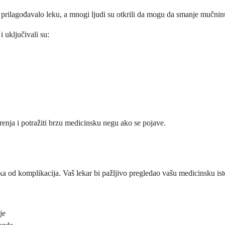
elo prilagođavalo leku, a mnogi ljudi su otkrili da mogu da smanje mučn
i uključivali su:
orenja i potražiti brzu medicinsku negu ako se pojave.
a od komplikacija. Vaš lekar bi pažljivo pregledao vašu medicinsku isto
je