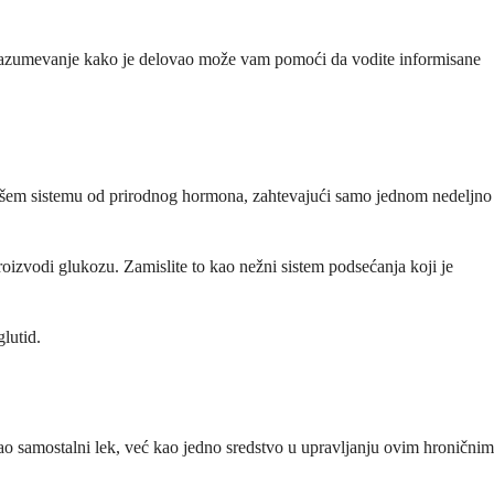
, razumevanje kako je delovao može vam pomoći da vodite informisane
u vašem sistemu od prirodnog hormona, zahtevajući samo jednom nedeljno
roizvodi glukozu. Zamislite to kao nežni sistem podsećanja koji je
glutid.
ao samostalni lek, već kao jedno sredstvo u upravljanju ovim hroničnim