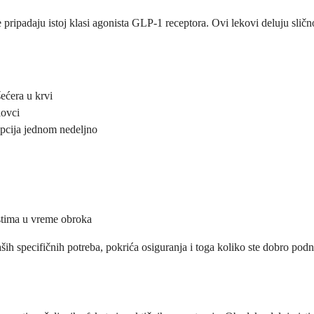
 pripadaju istoj klasi agonista GLP-1 receptora. Ovi lekovi deluju slično,
ećera u krvi
lovci
pcija jednom nedeljno
stima u vreme obroka
h specifičnih potreba, pokrića osiguranja i toga koliko ste dobro podnos