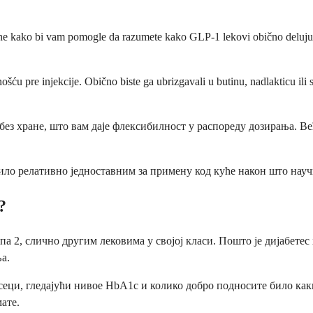
vrhe kako bi vam pomogle da razumete kako GLP-1 lekovi obično deluju.
šću pre injekcije. Obično biste ga ubrizgavali u butinu, nadlakticu ili 
 без хране, што вам даје флексибилност у распореду дозирања. В
ило релативно једноставним за примену код куће након што науч
?
па 2, слично другим лековима у својој класи. Пошто је дијабетес
а.
сеци, гледајући нивое HbA1c и колико добро подносите било как
ате.