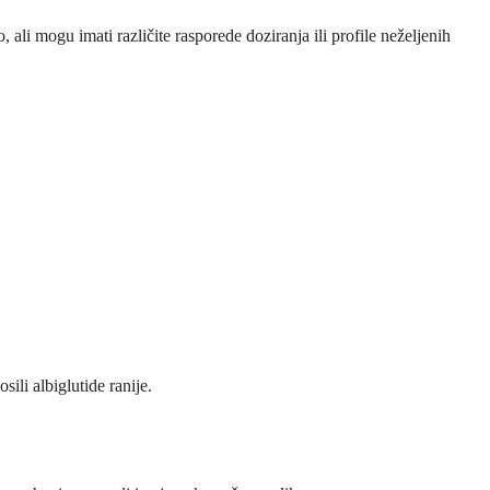
 ali mogu imati različite rasporede doziranja ili profile neželjenih
ili albiglutide ranije.