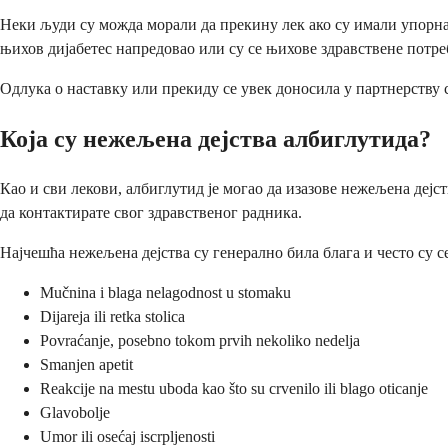
Неки људи су можда морали да прекину лек ако су имали упорна 
њихов дијабетес напредовао или су се њихове здравствене потр
Одлука о наставку или прекиду се увек доносила у партнерству 
Која су нежељена дејства албиглутида?
Као и сви лекови, албиглутид је могао да изазове нежељена деј
да контактирате свог здравственог радника.
Најчешћа нежељена дејства су генерално била блага и често су 
Mučnina i blaga nelagodnost u stomaku
Dijareja ili retka stolica
Povraćanje, posebno tokom prvih nekoliko nedelja
Smanjen apetit
Reakcije na mestu uboda kao što su crvenilo ili blago oticanje
Glavobolje
Umor ili osećaj iscrpljenosti