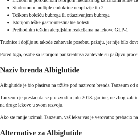
Ličnom ili porodičnom istorijom medularnog karcinoma štitne žl
Sindromom multiple endokrine neoplazije tip 2
Teškom bolešću bubrega ili otkazivanjem bubrega
Istorijom teške gastrointestinalne bolesti
Prethodnim teškim alergijskim reakcijama na lekove GLP-1
Trudnice i dojilje su takođe zahtevale posebnu pažnju, jer nije bilo do
Pored toga, osobe sa istorijom pankreatitisa zahtevale su pažljivu proc
Naziv brenda Albiglutide
Albiglutide je bio plasiran na tržište pod nazivom brenda Tanzeum od
Tanzeum je prestao da se proizvodi u julu 2018. godine, ne zbog zabrin
na druge lekove u svom razvoju.
Ako ste ranije uzimali Tanzeum, vaš lekar vas je verovatno prebacio na s
Alternative za Albiglutide