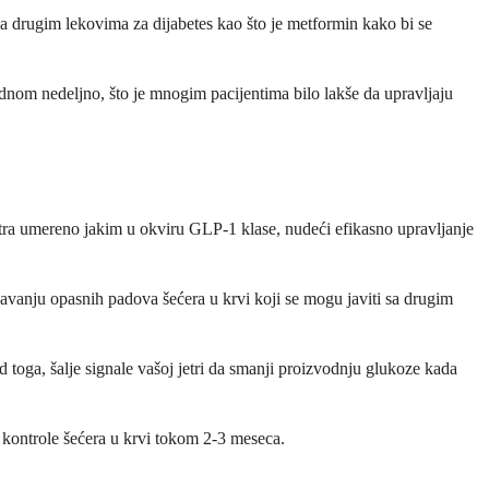
 sa drugim lekovima za dijabetes kao što je metformin kako bi se
ednom nedeljno, što je mnogim pacijentima bilo lakše da upravljaju
atra umereno jakim u okviru GLP-1 klase, nudeći efikasno upravljanje
avanju opasnih padova šećera u krvi koji se mogu javiti sa drugim
toga, šalje signale vašoj jetri da smanji proizvodnju glukoze kada
e kontrole šećera u krvi tokom 2-3 meseca.