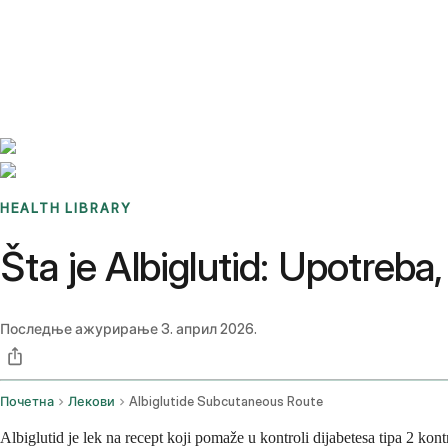
Benchmarks
Stories
FAQ
Sign up / Log in
HEALTH LIBRARY
Šta je Albiglutid: Upotreba,
Последње ажурирање
3. април 2026.
Почетна
Лекови
Albiglutide Subcutaneous Route
Albiglutid je lek na recept koji pomaže u kontroli dijabetesa tipa 2 kon