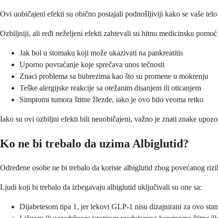
Ovi uobičajeni efekti su obično postajali podnošljiviji kako se vaše t
Ozbiljniji, ali ređi neželjeni efekti zahtevali su hitnu medicinsku pomoć 
Jak bol u stomaku koji može ukazivati na pankreatitis
Uporno povraćanje koje sprečava unos tečnosti
Znaci problema sa bubrezima kao što su promene u mokrenju
Teške alergijske reakcije sa otežanim disanjem ili oticanjem
Simptomi tumora štitne žlezde, iako je ovo bilo veoma retko
Iako su ovi ozbiljni efekti bili neuobičajeni, važno je znati znake upoz
Ko ne bi trebalo da uzima Albiglutid?
Određene osobe ne bi trebalo da koriste albiglutid zbog povećanog rizik
Ljudi koji bi trebalo da izbegavaju albiglutid uključivali su one sa:
Dijabetesom tipa 1, jer lekovi GLP-1 nisu dizajnirani za ovo stan