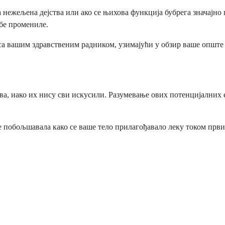
нежељена дејства или ако се њихова функција бубрега значајно 
ебе промениле.
са вашим здравственим радником, узимајући у обзир ваше опште 
ства, иако их нису сви искусили. Разумевање ових потенцијалних
се побољшавала како се ваше тело прилагођавало леку током прв