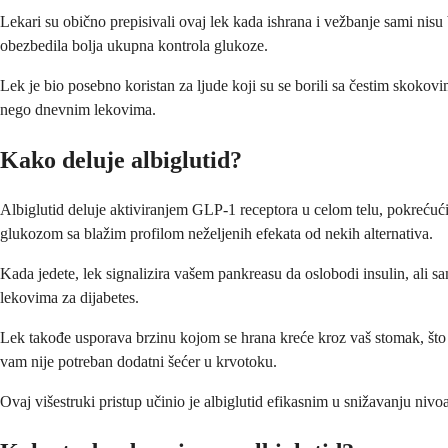
Lekari su obično prepisivali ovaj lek kada ishrana i vežbanje sami nisu 
obezbedila bolja ukupna kontrola glukoze.
Lek je bio posebno koristan za ljude koji su se borili sa čestim skoko
nego dnevnim lekovima.
Kako deluje albiglutid?
Albiglutid deluje aktiviranjem GLP-1 receptora u celom telu, pokrećuć
glukozom sa blažim profilom neželjenih efekata od nekih alternativa.
Kada jedete, lek signalizira vašem pankreasu da oslobodi insulin, ali 
lekovima za dijabetes.
Lek takođe usporava brzinu kojom se hrana kreće kroz vaš stomak, što 
vam nije potreban dodatni šećer u krvotoku.
Ovaj višestruki pristup učinio je albiglutid efikasnim u snižavanju niv