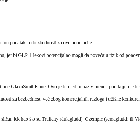
ezde
voljno podataka o bezbednosti za ove populacije.
enu, jer bi GLP-1 lekovi potencijalno mogli da povećaju rizik od ponovn
 strane GlaxoSmithKline. Ovo je bio jedini naziv brenda pod kojim je 
utosti za bezbednost, već zbog komercijalnih razloga i tržišne konkure
ličan lek kao što su Trulicity (dulaglutid), Ozempic (semaglutid) ili Vic