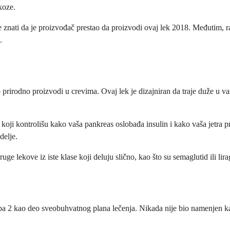
koze.
e znati da je proizvođač prestao da proizvodi ovaj lek 2018. Međutim
.
lo prirodno proizvodi u crevima. Ovaj lek je dizajniran da traje duže 
 koji kontrolišu kako vaša pankreas oslobađa insulin i kako vaša jetra p
delje.
uge lekove iz iste klase koji deluju slično, kao što su semaglutid ili lira
tipa 2 kao deo sveobuhvatnog plana lečenja. Nikada nije bio namenjen k