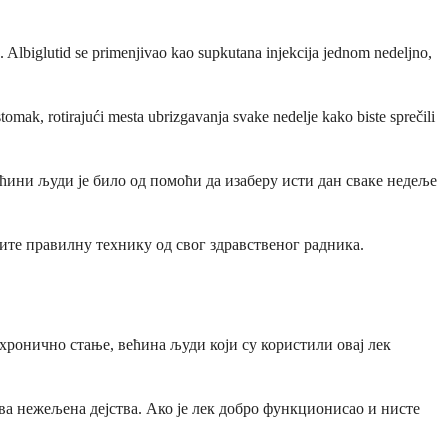
 Albiglutid se primenjivao kao supkutana injekcija jednom nedeljno,
stomak, rotirajući mesta ubrizgavanja svake nedelje kako biste sprečili
ећини људи је било од помоћи да изаберу исти дан сваке недеље
ите правилну технику од свог здравственог радника.
 хронично стање, већина људи који су користили овај лек
ва нежељена дејства. Ако је лек добро функционисао и нисте