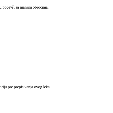
inu počevši sa manjim obrocima.
riju pre prepisivanja ovog leka.