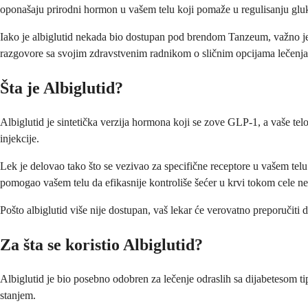
oponašaju prirodni hormon u vašem telu koji pomaže u regulisanju glu
Iako je albiglutid nekada bio dostupan pod brendom Tanzeum, važno j
razgovore sa svojim zdravstvenim radnikom o sličnim opcijama lečenja
Šta je Albiglutid?
Albiglutid je sintetička verzija hormona koji se zove GLP-1, a vaše te
injekcije.
Lek je delovao tako što se vezivao za specifične receptore u vašem telu
pomogao vašem telu da efikasnije kontroliše šećer u krvi tokom cele ne
Pošto albiglutid više nije dostupan, vaš lekar će verovatno preporučiti dr
Za šta se koristio Albiglutid?
Albiglutid je bio posebno odobren za lečenje odraslih sa dijabetesom 
stanjem.