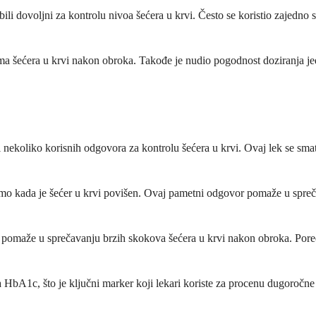
bili dovoljni za kontrolu nivoa šećera u krvi. Često se koristio zajedno
vima šećera u krvi nakon obroka. Takođe je nudio pogodnost doziranja j
i nekoliko korisnih odgovora za kontrolu šećera u krvi. Ovaj lek se sm
samo kada je šećer u krvi povišen. Ovaj pametni odgovor pomaže u spreč
pomaže u sprečavanju brzih skokova šećera u krvi nakon obroka. Pored 
oa HbA1c, što je ključni marker koji lekari koriste za procenu dugoročn