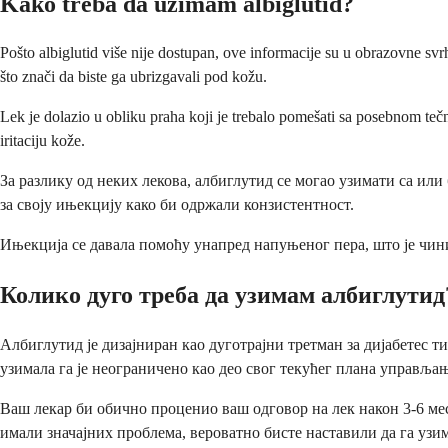
Kako treba da uzimam albiglutid?
Pošto albiglutid više nije dostupan, ove informacije su u obrazovne s
što znači da biste ga ubrizgavali pod kožu.
Lek je dolazio u obliku praha koji je trebalo pomešati sa posebnom tečno
iritaciju kože.
За разлику од неких лекова, албиглутид се могао узимати са или
за своју ињекцију како би одржали конзистентност.
Ињекција се давала помоћу унапред напуњеног пера, што је чин
Колико дуго треба да узимам албиглутид
Албиглутид је дизајниран као дуготрајни третман за дијабетес ти
узимала га је неограничено као део свог текућег плана управљањ
Ваш лекар би обично проценио ваш одговор на лек након 3-6 ме
имали значајних проблема, вероватно бисте наставили да га узим