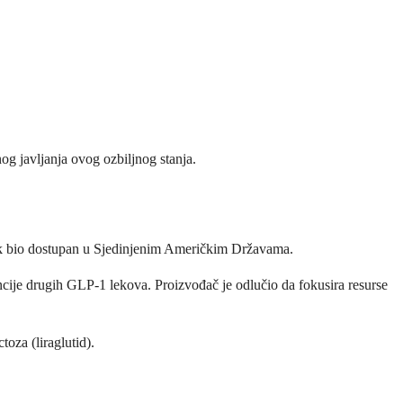
og javljanja ovog ozbiljnog stanja.
lek bio dostupan u Sjedinjenim Američkim Državama.
ncije drugih GLP-1 lekova. Proizvođač je odlučio da fokusira resurse
toza (liraglutid).