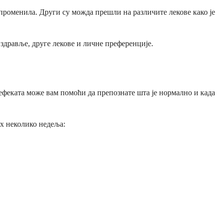
променила. Други су можда прешли на различите лекове како је
здравље, друге лекове и личне преференције.
 ефеката може вам помоћи да препознате шта је нормално и када
их неколико недеља: