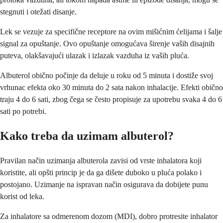
stegnuti i otežati disanje.
Lek se vezuje za specifične receptore na ovim mišićnim ćelijama i šalje
signal za opuštanje. Ovo opuštanje omogućava širenje vaših disajnih
puteva, olakšavajući ulazak i izlazak vazduha iz vaših pluća.
Albuterol obično počinje da deluje u roku od 5 minuta i dostiže svoj
vrhunac efekta oko 30 minuta do 2 sata nakon inhalacije. Efekti obično
traju 4 do 6 sati, zbog čega se često propisuje za upotrebu svaka 4 do 6
sati po potrebi.
Kako treba da uzimam albuterol?
Pravilan način uzimanja albuterola zavisi od vrste inhalatora koji
koristite, ali opšti princip je da ga dišete duboko u pluća polako i
postojano. Uzimanje na ispravan način osigurava da dobijete punu
korist od leka.
Za inhalatore sa odmerenom dozom (MDI), dobro protresite inhalator