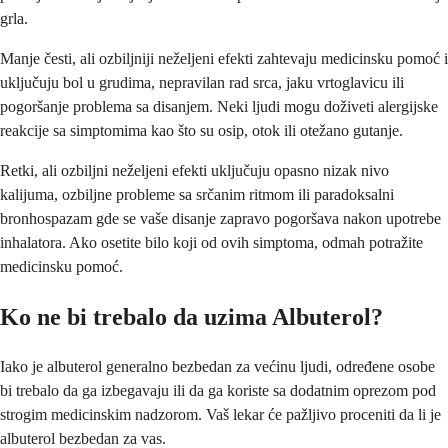
grla.
Manje česti, ali ozbiljniji neželjeni efekti zahtevaju medicinsku pomoć i
uključuju bol u grudima, nepravilan rad srca, jaku vrtoglavicu ili
pogoršanje problema sa disanjem. Neki ljudi mogu doživeti alergijske
reakcije sa simptomima kao što su osip, otok ili otežano gutanje.
Retki, ali ozbiljni neželjeni efekti uključuju opasno nizak nivo
kalijuma, ozbiljne probleme sa srčanim ritmom ili paradoksalni
bronhospazam gde se vaše disanje zapravo pogoršava nakon upotrebe
inhalatora. Ako osetite bilo koji od ovih simptoma, odmah potražite
medicinsku pomoć.
Ko ne bi trebalo da uzima Albuterol?
Iako je albuterol generalno bezbedan za većinu ljudi, određene osobe
bi trebalo da ga izbegavaju ili da ga koriste sa dodatnim oprezom pod
strogim medicinskim nadzorom. Vaš lekar će pažljivo proceniti da li je
albuterol bezbedan za vas.