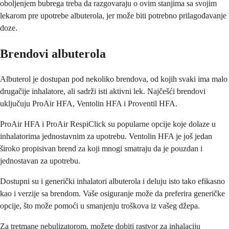
oboljenjem bubrega treba da razgovaraju o ovim stanjima sa svojim
lekarom pre upotrebe albuterola, jer može biti potrebno prilagođavanje
doze.
Brendovi albuterola
Albuterol je dostupan pod nekoliko brendova, od kojih svaki ima malo
drugačije inhalatore, ali sadrži isti aktivni lek. Najčešći brendovi
uključuju ProAir HFA, Ventolin HFA i Proventil HFA.
ProAir HFA i ProAir RespiClick su popularne opcije koje dolaze u
inhalatorima jednostavnim za upotrebu. Ventolin HFA je još jedan
široko propisivan brend za koji mnogi smatraju da je pouzdan i
jednostavan za upotrebu.
Dostupni su i generički inhalatori albuterola i deluju isto tako efikasno
kao i verzije sa brendom. Vaše osiguranje može da preferira generičke
opcije, što može pomoći u smanjenju troškova iz vašeg džepa.
Za tretmane nebulizatorom, možete dobiti rastvor za inhalaciju