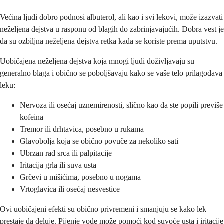
Većina ljudi dobro podnosi albuterol, ali kao i svi lekovi, može izazvati
neželjena dejstva u rasponu od blagih do zabrinjavajućih. Dobra vest je
da su ozbiljna neželjena dejstva retka kada se koriste prema uputstvu.
Uobičajena neželjena dejstva koja mnogi ljudi doživljavaju su
generalno blaga i obično se poboljšavaju kako se vaše telo prilagođava
leku:
Nervoza ili osećaj uznemirenosti, slično kao da ste popili previše
kofeina
Tremor ili drhtavica, posebno u rukama
Glavobolja koja se obično povuče za nekoliko sati
Ubrzan rad srca ili palpitacije
Iritacija grla ili suva usta
Grčevi u mišićima, posebno u nogama
Vrtoglavica ili osećaj nesvestice
Ovi uobičajeni efekti su obično privremeni i smanjuju se kako lek
prestaje da deluje. Pijenje vode može pomoći kod suvoće usta i iritacije