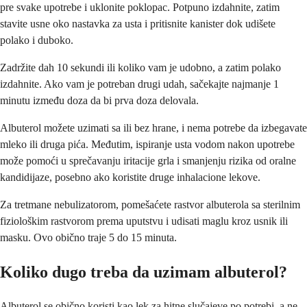
pre svake upotrebe i uklonite poklopac. Potpuno izdahnite, zatim
stavite usne oko nastavka za usta i pritisnite kanister dok udišete
polako i duboko.
Zadržite dah 10 sekundi ili koliko vam je udobno, a zatim polako
izdahnite. Ako vam je potreban drugi udah, sačekajte najmanje 1
minutu između doza da bi prva doza delovala.
Albuterol možete uzimati sa ili bez hrane, i nema potrebe da izbegavate
mleko ili druga pića. Međutim, ispiranje usta vodom nakon upotrebe
može pomoći u sprečavanju iritacije grla i smanjenju rizika od oralne
kandidijaze, posebno ako koristite druge inhalacione lekove.
Za tretmane nebulizatorom, pomešaćete rastvor albuterola sa sterilnim
fiziološkim rastvorom prema uputstvu i udisati maglu kroz usnik ili
masku. Ovo obično traje 5 do 15 minuta.
Koliko dugo treba da uzimam albuterol?
Albuterol se obično koristi kao lek za hitne slučajeve po potrebi, a ne