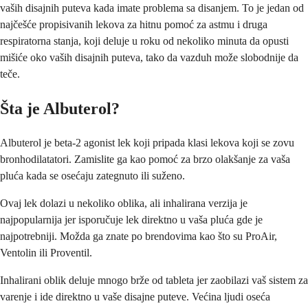
vaših disajnih puteva kada imate problema sa disanjem. To je jedan od
najčešće propisivanih lekova za hitnu pomoć za astmu i druga
respiratorna stanja, koji deluje u roku od nekoliko minuta da opusti
mišiće oko vaših disajnih puteva, tako da vazduh može slobodnije da
teče.
Šta je Albuterol?
Albuterol je beta-2 agonist lek koji pripada klasi lekova koji se zovu
bronhodilatatori. Zamislite ga kao pomoć za brzo olakšanje za vaša
pluća kada se osećaju zategnuto ili suženo.
Ovaj lek dolazi u nekoliko oblika, ali inhalirana verzija je
najpopularnija jer isporučuje lek direktno u vaša pluća gde je
najpotrebniji. Možda ga znate po brendovima kao što su ProAir,
Ventolin ili Proventil.
Inhalirani oblik deluje mnogo brže od tableta jer zaobilazi vaš sistem za
varenje i ide direktno u vaše disajne puteve. Većina ljudi oseća