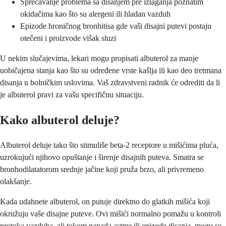
Sprečavanje problema sa disanjem pre izlaganja poznatim
okidačima kao što su alergeni ili hladan vazduh
Epizode hroničnog bronhitisa gde vaši disajni putevi postaju
otečeni i proizvode višak sluzi
U nekim slučajevima, lekari mogu propisati albuterol za manje
uobičajena stanja kao što su određene vrste kašlja ili kao deo tretmana
disanja u bolničkim uslovima. Vaš zdravstveni radnik će odrediti da li
je albuterol pravi za vašu specifičnu situaciju.
Kako albuterol deluje?
Albuterol deluje tako što stimuliše beta-2 receptore u mišićima pluća,
uzrokujući njihovo opuštanje i širenje disajnih puteva. Smatra se
bronhodilatatorom srednje jačine koji pruža brzo, ali privremeno
olakšanje.
Kada udahnete albuterol, on putuje direktno do glatkih mišića koji
okružuju vaše disajne puteve. Ovi mišići normalno pomažu u kontroli
protoka vazduha, ali tokom napada astme ili epizode disanja, mogu se