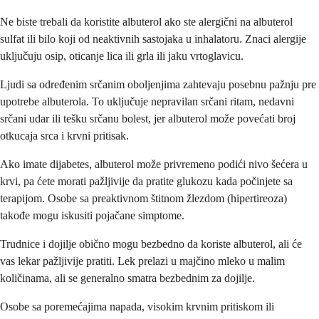
Ne biste trebali da koristite albuterol ako ste alergični na albuterol
sulfat ili bilo koji od neaktivnih sastojaka u inhalatoru. Znaci alergije
uključuju osip, oticanje lica ili grla ili jaku vrtoglavicu.
Ljudi sa određenim srčanim oboljenjima zahtevaju posebnu pažnju pre
upotrebe albuterola. To uključuje nepravilan srčani ritam, nedavni
srčani udar ili tešku srčanu bolest, jer albuterol može povećati broj
otkucaja srca i krvni pritisak.
Ako imate dijabetes, albuterol može privremeno podići nivo šećera u
krvi, pa ćete morati pažljivije da pratite glukozu kada počinjete sa
terapijom. Osobe sa preaktivnom štitnom žlezdom (hipertireoza)
takođe mogu iskusiti pojačane simptome.
Trudnice i dojilje obično mogu bezbedno da koriste albuterol, ali će
vas lekar pažljivije pratiti. Lek prelazi u majčino mleko u malim
količinama, ali se generalno smatra bezbednim za dojilje.
Osobe sa poremećajima napada, visokim krvnim pritiskom ili