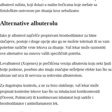
albuterol sulfata, koji dolazi u malim bočicama koje mešate sa
fiziološkim rastvorom pre disanja kroz nebulizator.
Alternative albuterolu
Iako je albuterol najčešće propisivani bronhodilatator za hitne
slučajeve, postoje i druge opcije ako ga ne možete tolerisati ili su vam
potrebne različite vrste lekova za disanje. Vaš lekar može razmotriti
ove alternative na osnovu vaših specifičnih potreba.
Levalbuterol (Xopenex) je prečišćena verzija albuterola koju neki ljudi
bolje podnose, posebno ako imaju značajne neželjene efekte kao što su
ubrzan rad srca ili nervoza sa redovnim albuterolom.
Za dugotrajnu kontrolu, a ne za brzo olakšanje, vaš lekar može
propisati kontrolne lekove kao što su inhalacioni kortikosteroidi
(Flovent, Pulmicort) ili kombinovani inhalatori koji sadrže i
bronhodilatator i antiinflamatorni lek.