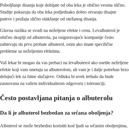
Poboljšanje disanja koje dobijate od oba leka je obično veoma slično.
Studije pokazuju da oba leka podjednako dobro otvaraju disajne
puteve i pružaju slično olakšanje od otežanog disanja.
Glavna razlika se svodi na neželjene efekte i cenu. Levalbuterol je
obično skuplji od albuterola, pa osiguravajuće kompanije često
zahtevaju da prvo probate albuterol, osim ako imate specifične
probleme sa neželjenim efektima.
Vaš lekar bi mogao da vas prebaci na levalbuterol ako osetite neželjene
efekte koji vam smetaju sa albuterolom, ali vam je i dalje potreban brzo
delujući lek za hitne slučajeve. Odluka bi uvek trebalo da bude
zasnovana na vašem individualnom odgovoru i toleranciji.
Često postavljana pitanja o albuterolu
Da li je albuterol bezbedan za srčana oboljenja?
Albuterol se može bezbedno koristiti kod ljudi sa srčanim oboljenjima,