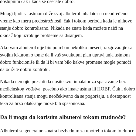
dostupnim čak i kada se osećate dobro.
Mnogi ljudi sa astmom drže svoj albuterol inhalator na neodređeno
vreme kao meru predostrožnosti, čak i tokom perioda kada je njihovo
stanje dobro kontrolisano. Nikada ne znate kada možete naići na
okidač koji uzrokuje probleme sa disanjem.
Ako vam albuterol nije bio potreban nekoliko meseci, razgovarajte sa
svojim lekarom o tome da li vaš sveukupni plan upravljanja astmom
dobro funkcioniše ili da li bi vam bilo kakve promene mogle pomoći
da održite dobru kontrolu.
Nikada nemojte prestati da nosite svoj inhalator za spasavanje bez
medicinskog vođstva, posebno ako imate astmu ili HOBP. Čak i dobro
kontrolisana stanja mogu neočekivano da se pogoršaju, a dostupnost
leka za brzo olakšanje može biti spasonosna.
Da li mogu da koristim albuterol tokom trudnoće?
Albuterol se generalno smatra bezbednim za upotrebu tokom trudnoće