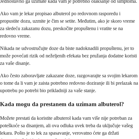
Jednostavno ga uzimate kada vam je potrebno olakšanje od simptoma.
Ako vam je lekar propisao albuterol po redovnom rasporedu i
propustite dozu, uzmite je čim se setite. Međutim, ako je skoro vreme
za sledeću zakazanu dozu, preskočite propuštenu i vratite se na
redovno vreme.
Nikada ne udvostručujte doze da biste nadoknadili propuštenu, jer to
može povećati rizik od neželjenih efekata bez pružanja dodatne koristi
za vaše disanje.
Ako često zaboravljate zakazane doze, razgovarajte sa svojim lekarom
o tome da li vam je zaista potrebno redovno doziranje ili bi prelazak na
upotrebu po potrebi bio prikladniji za vaše stanje.
Kada mogu da prestanem da uzimam albuterol?
Možete prestati da koristite albuterol kada vam više nije potreban za
poteškoće sa disanjem, ali ova odluka uvek treba da uključuje vašeg
lekara. Pošto je to lek za spasavanje, verovatno ćete ga držati