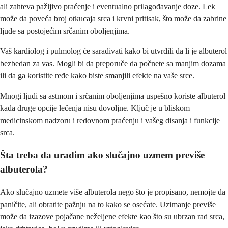
ali zahteva pažljivo praćenje i eventualno prilagođavanje doze. Lek
može da poveća broj otkucaja srca i krvni pritisak, što može da zabrine
ljude sa postojećim srčanim oboljenjima.
Vaš kardiolog i pulmolog će sarađivati kako bi utvrdili da li je albuterol
bezbedan za vas. Mogli bi da preporuče da počnete sa manjim dozama
ili da ga koristite ređe kako biste smanjili efekte na vaše srce.
Mnogi ljudi sa astmom i srčanim oboljenjima uspešno koriste albuterol
kada druge opcije lečenja nisu dovoljne. Ključ je u bliskom
medicinskom nadzoru i redovnom praćenju i vašeg disanja i funkcije
srca.
Šta treba da uradim ako slučajno uzmem previše
albuterola?
Ako slučajno uzmete više albuterola nego što je propisano, nemojte da
paničite, ali obratite pažnju na to kako se osećate. Uzimanje previše
može da izazove pojačane neželjene efekte kao što su ubrzan rad srca,