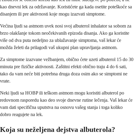
kao dnevni lek za održavanje. Koristićete ga kada osetite poteškoće sa
disanjem ili pre aktivnosti koje mogu izazvati simptome.
Većina ljudi sa astmom uvek nosi svoj albuterol inhalator sa sobom za
brzo olakšanje tokom neočekivanih epizoda disanja. Ako ga koristite
više od dva puta nedeljno za ublažavanje simptoma, vaš lekar će
možda želeti da prilagodi vaš ukupni plan upravljanja astmom.
Za simptome izazvane vežbanjem, obično ćete uzeti albuterol 15 do 30
minuta pre fizičke aktivnosti. Zaštitni efekti obično traju 4 do 6 sati,
tako da vam neće biti potrebna druga doza osim ako se simptomi ne
vrate.
Neki ljudi sa HOBP ili teškom astmom mogu koristiti albuterol po
redovnom rasporedu kao deo svoje dnevne rutine lečenja. Vaš lekar će
vam dati specifična uputstva na osnovu vašeg stanja i toga koliko
dobro reagujete na lek.
Koja su neželjena dejstva albuterola?