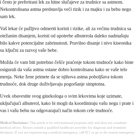
i često je preferirani lek za hitne slučajeve za trudnice sa astmom.
Nekontrolisana astma predstavlja veći rizik i za majku i za bebu nego
sam lek.
Vaš lekar će pažljivo odmeriti koristi i rizike, ali za većinu trudnica sa
otežanim disanjem, koristi od upotrebe albuterola daleko nadmašuju
bilo kakve potencijalne zabrinutosti. Pravilno disanje i nivo kiseonika
su ključni za razvoj vaše bebe.
Možda će vam biti potrebno češće praćenje tokom trudnoće kako biste
osigurali da vaša astma ostane dobro kontrolisana kako se vaše telo
menja. Neke žene primete da se njihova astma poboljšava tokom
trudnoće, dok druge doživljavaju pogoršanje simptoma.
Uvek obavestite svog ginekologa o svim lekovima koje uzimate,
uključujući albuterol, kako bi mogli da koordiniraju vašu negu i prate i
vas i vašu bebu na odgovarajući način tokom cele trudnoće.
Medical Disclaimer:
This article is for informational purposes only and does not constitute
medical advice. Always consult a qualified healthcare provider for diagnosis and treatment
decisions. If you are experiencing a medical emergency, call 911 or go to the nearest emergency