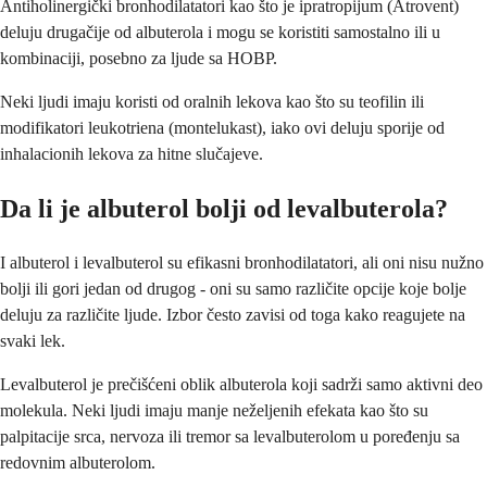
Antiholinergički bronhodilatatori kao što je ipratropijum (Atrovent)
deluju drugačije od albuterola i mogu se koristiti samostalno ili u
kombinaciji, posebno za ljude sa HOBP.
Neki ljudi imaju koristi od oralnih lekova kao što su teofilin ili
modifikatori leukotriena (montelukast), iako ovi deluju sporije od
inhalacionih lekova za hitne slučajeve.
Da li je albuterol bolji od levalbuterola?
I albuterol i levalbuterol su efikasni bronhodilatatori, ali oni nisu nužno
bolji ili gori jedan od drugog - oni su samo različite opcije koje bolje
deluju za različite ljude. Izbor često zavisi od toga kako reagujete na
svaki lek.
Levalbuterol je prečišćeni oblik albuterola koji sadrži samo aktivni deo
molekula. Neki ljudi imaju manje neželjenih efekata kao što su
palpitacije srca, nervoza ili tremor sa levalbuterolom u poređenju sa
redovnim albuterolom.