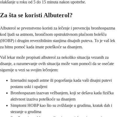
olakšanje u roku od 5 do 15 minuta nakon upotrebe.
Za šta se koristi Albuterol?
Albuterol se prvenstveno koristi za lečenje i prevenciju bronhospazma
kod ljudi sa astmom, hroničnom opstruktivnom plućnom bolešću
(HOBP) i drugim reverzibilnim stanjima disajnih puteva. To je vaš lek
za hitnu pomoć kada imate poteškoće sa disanjem.
Vaš lekar može propisati albuterol za nekoliko situacija vezanih za
disanje, a razumevanje ovih situacija može vam pomoći da se osećate
sigurnije u vezi sa svojim lečenjem:
Iznenadni napadi astme ili pogoršanja kada vaši disajni putevi
postanu uski i upaljeni
Bronhospazam izazvan vežbanjem, koji se dešava kada fizička
aktivnost izaziva poteškoće sa disanjem
Simptomi HOBP kao što su zviždanje u grudima, kratak dah i
stezanje u grudima