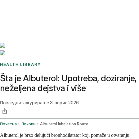
Benchmarks
Stories
FAQ
Sign up / Log in
HEALTH LIBRARY
Šta je Albuterol: Upotreba, doziranje,
neželjena dejstva i više
Последње ажурирање
3. април 2026.
Почетна
Лекови
Albuterol Inhalation Route
Albuterol je brzo delujući bronhodilatator koji pomaže u otvaranju