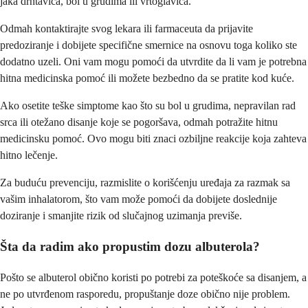
jaka drhtavica, bol u grudima ili vrtoglavica.
Odmah kontaktirajte svog lekara ili farmaceuta da prijavite
predoziranje i dobijete specifične smernice na osnovu toga koliko ste
dodatno uzeli. Oni vam mogu pomoći da utvrdite da li vam je potrebna
hitna medicinska pomoć ili možete bezbedno da se pratite kod kuće.
Ako osetite teške simptome kao što su bol u grudima, nepravilan rad
srca ili otežano disanje koje se pogoršava, odmah potražite hitnu
medicinsku pomoć. Ovo mogu biti znaci ozbiljne reakcije koja zahteva
hitno lečenje.
Za buduću prevenciju, razmislite o korišćenju uređaja za razmak sa
vašim inhalatorom, što vam može pomoći da dobijete doslednije
doziranje i smanjite rizik od slučajnog uzimanja previše.
Šta da radim ako propustim dozu albuterola?
Pošto se albuterol obično koristi po potrebi za poteškoće sa disanjem, a
ne po utvrđenom rasporedu, propuštanje doze obično nije problem.