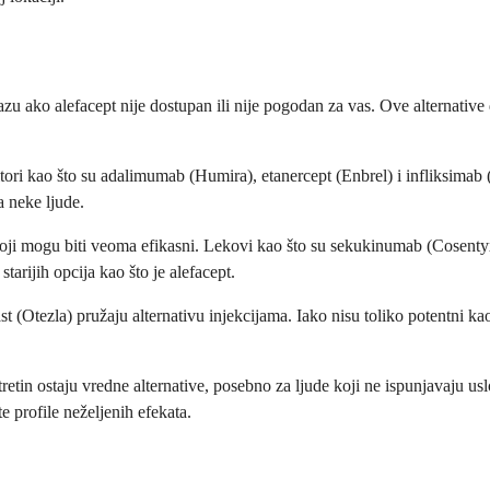
 ako alefacept nije dostupan ili nije pogodan za vas. Ove alternative de
bitori kao što su adalimumab (Humira), etanercept (Enbrel) i infliksima
a neke ljude.
 koji mogu biti veoma efikasni. Lekovi kao što su sekukinumab (Cosentyx)
tarijih opcija kao što je alefacept.
ast (Otezla) pružaju alternativu injekcijama. Iako nisu toliko potentni k
itretin ostaju vredne alternative, posebno za ljude koji ne ispunjavaju u
e profile neželjenih efekata.