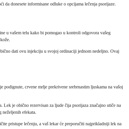
i da donesete informisane odluke o opcijama lečenja psorijaze.
oteine u vašem telu kako bi pomogao u kontroli odgovora vašeg
 kože.
bično dati ovu injekciju u svojoj ordinaciji jednom nedeljno. Ovaj
kuje podignute, crvene mrlje prekrivene srebrnastim ljuskama na vašoj
. Lek je obično rezervisan za ljude čija psorijaza značajno utiče na
g neželjenih efekata.
čite pristupe lečenju, a vaš lekar će preporučiti najprikladniji lek na