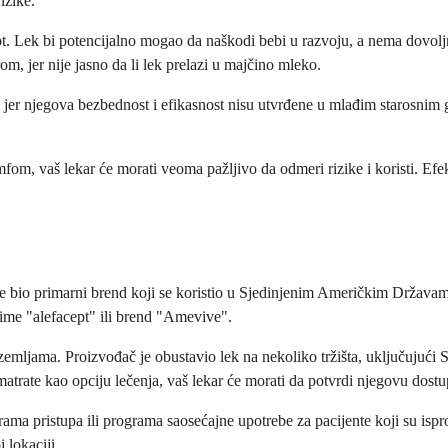
izike.
cept. Lek bi potencijalno mogao da naškodi bebi u razvoju, a nema dovol
om, jer nije jasno da li lek prelazi u majčino mleko.
t, jer njegova bezbednost i efikasnost nisu utvrđene u mlađim starosnim
mfom, vaš lekar će morati veoma pažljivo da odmeri rizike i koristi. Efe
e bio primarni brend koji se koristio u Sjedinjenim Američkim Državam
o ime "alefacept" ili brend "Amevive".
mljama. Proizvođač je obustavio lek na nekoliko tržišta, uključujući 
zmatrate kao opciju lečenja, vaš lekar će morati da potvrdi njegovu dos
ma pristupa ili programa saosećajne upotrebe za pacijente koji su isp
 lokaciji.