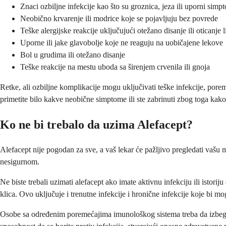
Znaci ozbiljne infekcije kao što su groznica, jeza ili uporni simpt
Neobično krvarenje ili modrice koje se pojavljuju bez povrede
Teške alergijske reakcije uključujući otežano disanje ili oticanje li
Uporne ili jake glavobolje koje ne reaguju na uobičajene lekove
Bol u grudima ili otežano disanje
Teške reakcije na mestu uboda sa širenjem crvenila ili gnoja
Retke, ali ozbiljne komplikacije mogu uključivati teške infekcije, porem
primetite bilo kakve neobične simptome ili ste zabrinuti zbog toga kako 
Ko ne bi trebalo da uzima Alefacept?
Alefacept nije pogodan za sve, a vaš lekar će pažljivo pregledati vašu 
nesigurnom.
Ne biste trebali uzimati alefacept ako imate aktivnu infekciju ili istori
klica. Ovo uključuje i trenutne infekcije i hronične infekcije koje bi mo
Osobe sa određenim poremećajima imunološkog sistema treba da izbega