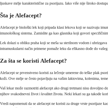
ljuskave mrlje karakteristične za psorijazu. Iako više nije široko do
Šta je Alefacept?
Alefacept je biološki lek koji pripada klasi lekova koji se nazivaju i
imunološkog sistema. Zamislite ga kao glasnika koji govori specifičnim
Lek dolazi u obliku praha koji se meša sa sterilnom vodom i ubrizgava u
intramuskularni način primene pomaže leku da efikasno dođe do vašeg 
Za šta se koristi Alefacept?
Alefacept se prvenstveno koristi za lečenje umerene do teške plak psori
koži. Ove mrlje se često pojavljuju na vašim laktovima, kolenima, teme
Vaš lekar može razmotriti alefacept ako drugi tretmani nisu dovoljno dob
njihov svakodnevni život i kvalitet života. Neki lekari su ga takođe kori
Vredi napomenuti da se alefacept ne koristi za druge vrste psorijaze kao š