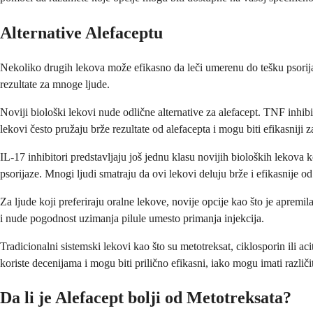
Alternative Alefaceptu
Nekoliko drugih lekova može efikasno da leči umerenu do tešku psorijazu
rezultate za mnoge ljude.
Noviji biološki lekovi nude odlične alternative za alefacept. TNF inhi
lekovi često pružaju brže rezultate od alefacepta i mogu biti efikasniji z
IL-17 inhibitori predstavljaju još jednu klasu novijih bioloških lekova
psorijaze. Mnogi ljudi smatraju da ovi lekovi deluju brže i efikasnije od s
Za ljude koji preferiraju oralne lekove, novije opcije kao što je apremil
i nude pogodnost uzimanja pilule umesto primanja injekcija.
Tradicionalni sistemski lekovi kao što su metotreksat, ciklosporin ili ac
koriste decenijama i mogu biti prilično efikasni, iako mogu imati različit
Da li je Alefacept bolji od Metotreksata?