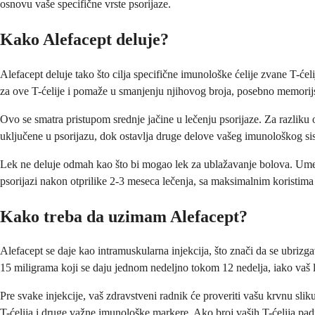
osnovu vaše specifične vrste psorijaze.
Kako Alefacept deluje?
Alefacept deluje tako što cilja specifične imunološke ćelije zvane T-ćel
za ove T-ćelije i pomaže u smanjenju njihovog broja, posebno memorijs
Ovo se smatra pristupom srednje jačine u lečenju psorijaze. Za razliku o
uključene u psorijazu, dok ostavlja druge delove vašeg imunološkog si
Lek ne deluje odmah kao što bi mogao lek za ublažavanje bolova. Umest
psorijazi nakon otprilike 2-3 meseca lečenja, sa maksimalnim koristima 
Kako treba da uzimam Alefacept?
Alefacept se daje kao intramuskularna injekcija, što znači da se ubrizgav
15 miligrama koji se daju jednom nedeljno tokom 12 nedelja, iako vaš l
Pre svake injekcije, vaš zdravstveni radnik će proveriti vašu krvnu sl
T-ćelija i druge važne imunološke markere. Ako broj vaših T-ćelija pad