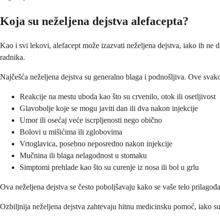
Koja su neželjena dejstva alefacepta?
Kao i svi lekovi, alefacept može izazvati neželjena dejstva, iako ih n
radnika.
Najčešća neželjena dejstva su generalno blaga i podnošljiva. Ove svak
Reakcije na mestu uboda kao što su crvenilo, otok ili osetljivost
Glavobolje koje se mogu javiti dan ili dva nakon injekcije
Umor ili osećaj veće iscrpljenosti nego obično
Bolovi u mišićima ili zglobovima
Vrtoglavica, posebno neposredno nakon injekcije
Mučnina ili blaga nelagodnost u stomaku
Simptomi prehlade kao što su curenje iz nosa ili bol u grlu
Ova neželjena dejstva se često poboljšavaju kako se vaše telo prilago
Ozbiljnija neželjena dejstva zahtevaju hitnu medicinsku pomoć, iako su