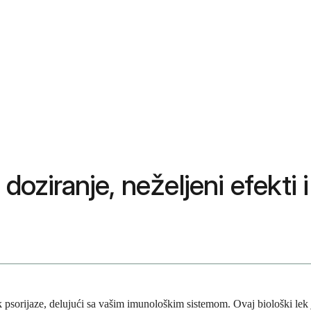
doziranje, neželjeni efekti i
k psorijaze, delujući sa vašim imunološkim sistemom. Ovaj biološki lek 