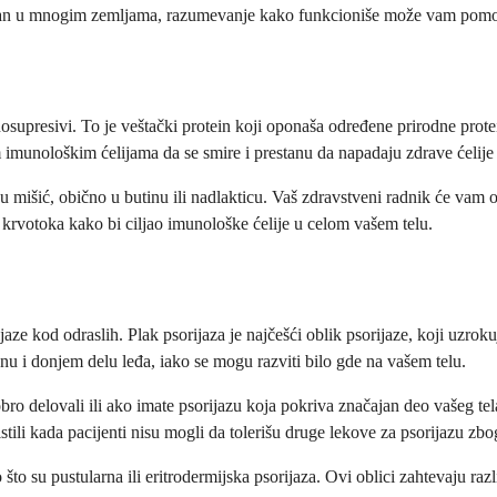
stupan u mnogim zemljama, razumevanje kako funkcioniše može vam pomoć
munosupresivi. To je veštački protein koji oponaša određene prirodne pr
 imunološkim ćelijama da se smire i prestanu da napadaju zdrave ćelije
 mišić, obično u butinu ili nadlakticu. Vaš zdravstveni radnik će vam o
krvotoka kako bi ciljao imunološke ćelije u celom vašem telu.
jaze kod odraslih. Plak psorijaza je najčešći oblik psorijaze, koji uzro
nu i donjem delu leđa, iako se mogu razviti bilo gde na vašem telu.
ro delovali ili ako imate psorijazu koja pokriva značajan deo vašeg tela
stili kada pacijenti nisu mogli da tolerišu druge lekove za psorijazu zbo
to su pustularna ili eritrodermijska psorijaza. Ovi oblici zahtevaju razli