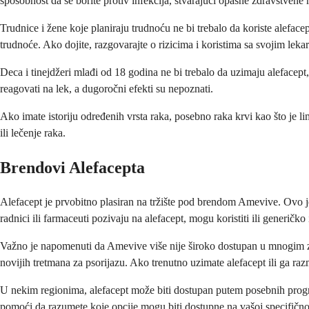
sposobnost da se borite protiv infekcija, stvarajući opasne zdravstvene r
Trudnice i žene koje planiraju trudnoću ne bi trebalo da koriste alefa
trudnoće. Ako dojite, razgovarajte o rizicima i koristima sa svojim lekar
Deca i tinejdžeri mlađi od 18 godina ne bi trebalo da uzimaju alefacep
reagovati na lek, a dugoročni efekti su nepoznati.
Ako imate istoriju određenih vrsta raka, posebno raka krvi kao što je li
ili lečenje raka.
Brendovi Alefacepta
Alefacept je prvobitno plasiran na tržište pod brendom Amevive. Ovo j
radnici ili farmaceuti pozivaju na alefacept, mogu koristiti ili generičk
Važno je napomenuti da Amevive više nije široko dostupan u mnogim ze
novijih tretmana za psorijazu. Ako trenutno uzimate alefacept ili ga ra
U nekim regionima, alefacept može biti dostupan putem posebnih progra
pomoći da razumete koje opcije mogu biti dostupne na vašoj specifičnoj