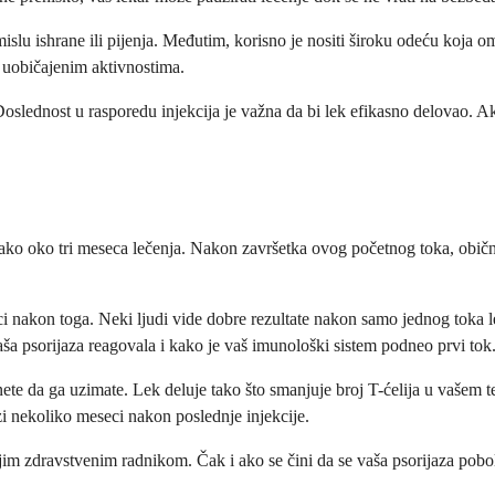
smislu ishrane ili pijenja. Međutim, korisno je nositi široku odeću koja
 uobičajenim aktivnostima.
Doslednost u rasporedu injekcija je važna da bi lek efikasno delovao. A
ednako oko tri meseca lečenja. Nakon završetka ovog početnog toka, obič
ci nakon toga. Neki ljudi vide dobre rezultate nakon samo jednog toka l
aša psorijaza reagovala i kako je vaš imunološki sistem podneo prvi tok
nete da ga uzimate. Lek deluje tako što smanjuje broj T-ćelija u vašem 
zi nekoliko meseci nakon poslednje injekcije.
im zdravstvenim radnikom. Čak i ako se čini da se vaša psorijaza pobol