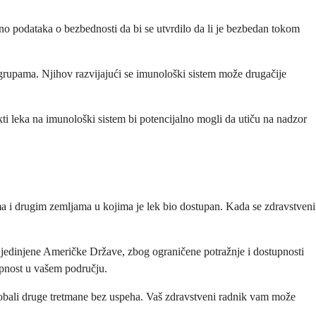
jno podataka o bezbednosti da bi se utvrdilo da li je bezbedan tokom
 grupama. Njihov razvijajući se imunološki sistem može drugačije
kti leka na imunološki sistem bi potencijalno mogli da utiču na nadzor
a i drugim zemljama u kojima je lek bio dostupan. Kada se zdravstveni
Sjedinjene Američke Države, zbog ograničene potražnje i dostupnosti
tupnost u vašem području.
robali druge tretmane bez uspeha. Vaš zdravstveni radnik vam može