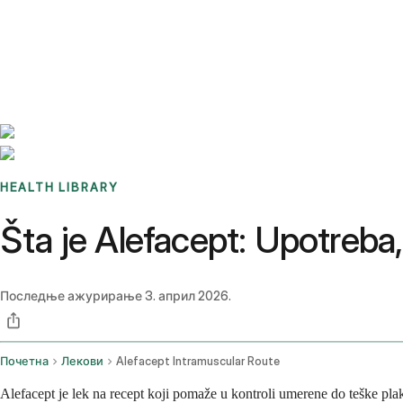
Benchmarks
Stories
FAQ
Sign up / Log in
HEALTH LIBRARY
Šta je Alefacept: Upotreba, 
Последње ажурирање
3. април 2026.
Почетна
Лекови
Alefacept Intramuscular Route
Alefacept je lek na recept koji pomaže u kontroli umerene do teške pla