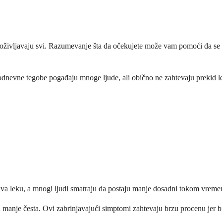
e doživljavaju svi. Razumevanje šta da očekujete može vam pomoći da se
odnevne tegobe pogađaju mnoge ljude, ali obično ne zahtevaju prekid l
đava leku, a mnogi ljudi smatraju da postaju manje dosadni tokom vreme
 manje česta. Ovi zabrinjavajući simptomi zahtevaju brzu procenu jer b