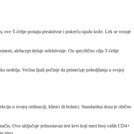
om, ove T-ćelije postaju preaktivne i pokreću upalu kože. Lek se vezuje
stem, alefacept deluje selektivnije. On specifično cilja T-ćelije
o nedelja. Većina ljudi počinje da primećuje poboljšanja u svojoj
ciju u svojoj ordinaciji, klinici ili bolnici. Standardna doza je obično
 način. Ovo uključuje jednostavan test krvi koji meri broj vaših CD4+
an nivo.