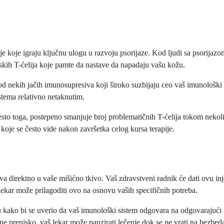
ije koje igraju ključnu ulogu u razvoju psorijaze. Kod ljudi sa psorijaz
kih T-ćelija koje pamte da nastave da napadaju vašu kožu.
d nekih jačih imunosupresiva koji široko suzbijaju ceo vaš imunološki si
stema relativno netaknutim.
o toga, postepeno smanjuje broj problematičnih T-ćelija tokom nekolik
koje se često vide nakon završetka celog kursa terapije.
a direktno u vaše mišićno tkivo. Vaš zdravstveni radnik će dati ovu injek
ekar može prilagoditi ovo na osnovu vaših specifičnih potreba.
iku kako bi se uverio da vaš imunološki sistem odgovara na odgovarajući
ne prenisko, vaš lekar može pauzirati lečenje dok se ne vrati na bezbed