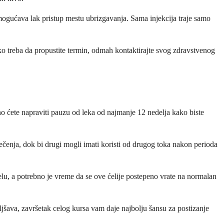
 omogućava lak pristup mestu ubrizgavanja. Sama injekcija traje samo
ko treba da propustite termin, odmah kontaktirajte svog zdravstvenog
no ćete napraviti pauzu od leka od najmanje 12 nedelja kako biste
ečenja, dok bi drugi mogli imati koristi od drugog toka nakon perioda
.
telu, a potrebno je vreme da se ove ćelije postepeno vrate na normalan
jšava, završetak celog kursa vam daje najbolju šansu za postizanje