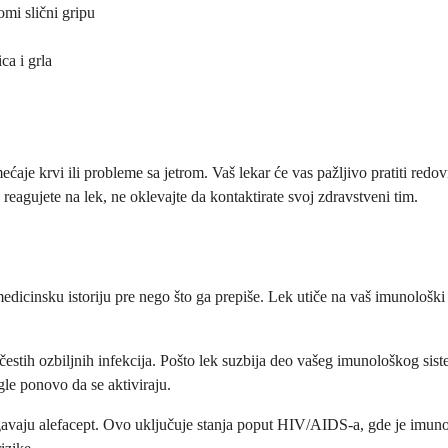
omi slični gripu
ca i grla
ećaje krvi ili probleme sa jetrom. Vaš lekar će vas pažljivo pratiti red
reagujete na lek, ne oklevajte da kontaktirate svoj zdravstveni tim.
medicinsku istoriju pre nego što ga prepiše. Lek utiče na vaš imunološk
ju čestih ozbiljnih infekcija. Pošto lek suzbija deo vašeg imunološkog sis
gle ponovo da se aktiviraju.
vaju alefacept. Ovo uključuje stanja poput HIV/AIDS-a, gde je imunol