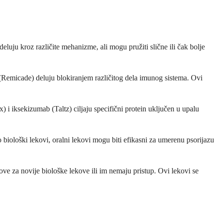
luju kroz različite mehanizme, ali mogu pružiti slične ili čak bolje
b (Remicade) deluju blokiranjem različitog dela imunog sistema. Ovi
 i iksekizumab (Taltz) ciljaju specifični protein uključen u upalu
ao biološki lekovi, oralni lekovi mogu biti efikasni za umerenu psorijazu
slove za novije biološke lekove ili im nemaju pristup. Ovi lekovi se