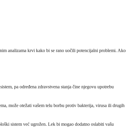
ovnim analizama krvi kako bi se rano uočili potencijalni problemi. Ako
i sistem, pa određena zdravstvena stanja čine njegovu upotrebu
tema, može otežati vašem telu borbu protiv bakterija, virusa ili drugih
oški sistem već ugrožen. Lek bi mogao dodatno oslabiti vašu