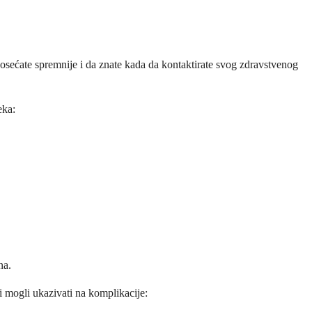
 osećate spremnije i da znate kada da kontaktirate svog zdravstvenog
eka:
na.
i mogli ukazivati na komplikacije: