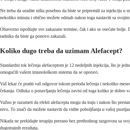
Ne treba da uradite ništa posebno da biste se pripremili za injekciju u 
nekoliko minuta i obično možete odmah nakon toga nastaviti sa svojim
Obavezno ispoštujte sve zakazane termine, čak i ako se osećate bolje. 
radnika da biste ga ponovo zakazali.
Koliko dugo treba da uzimam Alefacept?
Standardni tok lečenja alefaceptom je 12 nedeljnih injekcija, što je j
omogućili vašem imunološkom sistemu da se oporavi.
Vaš lekar će pratiti vaš odgovor tokom perioda lečenja i nekoliko mese
čekanja. Odluka o ponavljanju lečenja zavisi od toga koliko je dobro v
Važno je razumeti da efekti alefacepta mogu da traju i nakon što presta
nivo. To znači da možete nastaviti da vidite poboljšanja u vašoj psorija
Nikada ne prekidajte terapiju prerano bez prethodnog razgovora sa svoj
dugotrajnih rezultata.