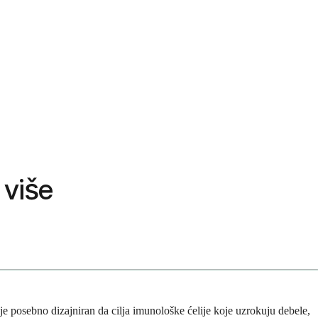
 više
je posebno dizajniran da cilja imunološke ćelije koje uzrokuju debele,