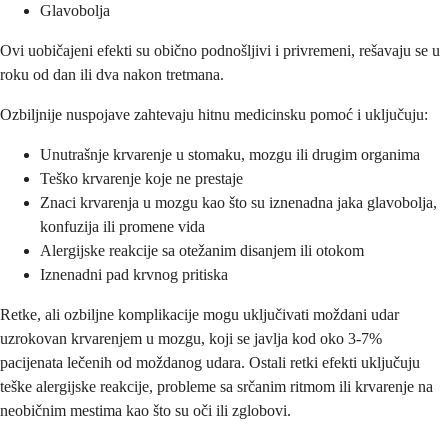
Glavobolja
Ovi uobičajeni efekti su obično podnošljivi i privremeni, rešavaju se u
roku od dan ili dva nakon tretmana.
Ozbiljnije nuspojave zahtevaju hitnu medicinsku pomoć i uključuju:
Unutrašnje krvarenje u stomaku, mozgu ili drugim organima
Teško krvarenje koje ne prestaje
Znaci krvarenja u mozgu kao što su iznenadna jaka glavobolja,
konfuzija ili promene vida
Alergijske reakcije sa otežanim disanjem ili otokom
Iznenadni pad krvnog pritiska
Retke, ali ozbiljne komplikacije mogu uključivati moždani udar
uzrokovan krvarenjem u mozgu, koji se javlja kod oko 3-7%
pacijenata lečenih od moždanog udara. Ostali retki efekti uključuju
teške alergijske reakcije, probleme sa srčanim ritmom ili krvarenje na
neobičnim mestima kao što su oči ili zglobovi.