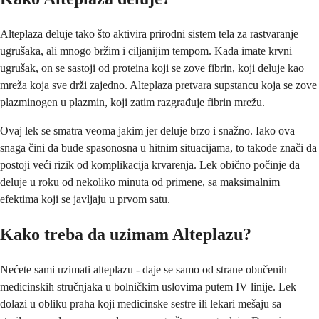
Alteplaza deluje tako što aktivira prirodni sistem tela za rastvaranje
ugrušaka, ali mnogo bržim i ciljanijim tempom. Kada imate krvni
ugrušak, on se sastoji od proteina koji se zove fibrin, koji deluje kao
mreža koja sve drži zajedno. Alteplaza pretvara supstancu koja se zove
plazminogen u plazmin, koji zatim razgrađuje fibrin mrežu.
Ovaj lek se smatra veoma jakim jer deluje brzo i snažno. Iako ova
snaga čini da bude spasonosna u hitnim situacijama, to takođe znači da
postoji veći rizik od komplikacija krvarenja. Lek obično počinje da
deluje u roku od nekoliko minuta od primene, sa maksimalnim
efektima koji se javljaju u prvom satu.
Kako treba da uzimam Alteplazu?
Nećete sami uzimati alteplazu - daje se samo od strane obučenih
medicinskih stručnjaka u bolničkim uslovima putem IV linije. Lek
dolazi u obliku praha koji medicinske sestre ili lekari mešaju sa