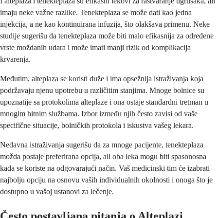
I alteplaza i tenekteplaza su efikasni lekovi za rastvaranje ugrušaka, ali
imaju neke važne razlike. Tenekteplaza se može dati kao jedna
injekcija, a ne kao kontinuirana infuzija, što olakšava primenu. Neke
studije sugerišu da tenekteplaza može biti malo efikasnija za određene
vrste moždanih udara i može imati manji rizik od komplikacija
krvarenja.
Međutim, alteplaza se koristi duže i ima opsežnija istraživanja koja
podržavaju njenu upotrebu u različitim stanjima. Mnoge bolnice su
upoznatije sa protokolima alteplaze i ona ostaje standardni tretman u
mnogim hitnim službama. Izbor između njih često zavisi od vaše
specifične situacije, bolničkih protokola i iskustva vašeg lekara.
Nedavna istraživanja sugerišu da za mnoge pacijente, tenekteplaza
možda postaje preferirana opcija, ali oba leka mogu biti spasonosna
kada se koriste na odgovarajući način. Vaš medicinski tim će izabrati
najbolju opciju na osnovu vaših individualnih okolnosti i onoga što je
dostupno u vašoj ustanovi za lečenje.
Često postavljana pitanja o Alteplazi