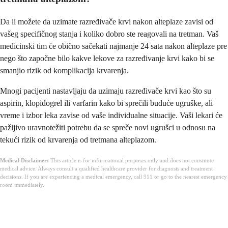
Da li možete da uzimate razređivače krvi nakon alteplaze zavisi od
vašeg specifičnog stanja i koliko dobro ste reagovali na tretman. Vaš
medicinski tim će obično sačekati najmanje 24 sata nakon alteplaze pre
nego što započne bilo kakve lekove za razređivanje krvi kako bi se
smanjio rizik od komplikacija krvarenja.
Mnogi pacijenti nastavljaju da uzimaju razređivače krvi kao što su
aspirin, klopidogrel ili varfarin kako bi sprečili buduće ugruške, ali
vreme i izbor leka zavise od vaše individualne situacije. Vaši lekari će
pažljivo uravnotežiti potrebu da se spreče novi ugrušci u odnosu na
tekući rizik od krvarenja od tretmana alteplazom.
Medical Disclaimer:
This article is for informational purposes only and does not constitute
medical advice. Always consult a qualified healthcare provider for diagnosis and treatment
decisions. If you are experiencing a medical emergency, call 911 or go to the nearest emergency
room immediately.