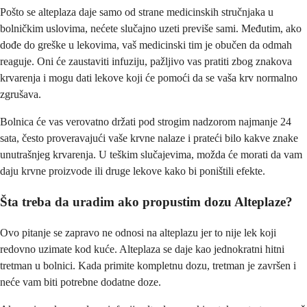
Pošto se alteplaza daje samo od strane medicinskih stručnjaka u
bolničkim uslovima, nećete slučajno uzeti previše sami. Međutim, ako
dođe do greške u lekovima, vaš medicinski tim je obučen da odmah
reaguje. Oni će zaustaviti infuziju, pažljivo vas pratiti zbog znakova
krvarenja i mogu dati lekove koji će pomoći da se vaša krv normalno
zgrušava.
Bolnica će vas verovatno držati pod strogim nadzorom najmanje 24
sata, često proveravajući vaše krvne nalaze i prateći bilo kakve znake
unutrašnjeg krvarenja. U teškim slučajevima, možda će morati da vam
daju krvne proizvode ili druge lekove kako bi poništili efekte.
Šta treba da uradim ako propustim dozu Alteplaze?
Ovo pitanje se zapravo ne odnosi na alteplazu jer to nije lek koji
redovno uzimate kod kuće. Alteplaza se daje kao jednokratni hitni
tretman u bolnici. Kada primite kompletnu dozu, tretman je završen i
neće vam biti potrebne dodatne doze.