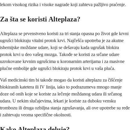
lekom visokog rizika i visoke nagrade koji zahteva pažljivo praćenje.
Za šta se koristi Alteplaza?
Alteplaza se prvenstveno koristi za tri stanja opasna po život gde krvni
ugrušci blokiraju vitalni protok krvi. Najčešća upotreba je za akutne
ishemijske moždane udare, koji se dešavaju kada ugrušak blokira
protok krvi u deo vašeg mozga. Takođe se koristi za srčane udare
uzrokovane krvnim ugrušcima u koronarnim arterijama i za masivne
plućne embolije gde ugrušci blokiraju protok krvi u vaša pluća.
Vaš medicinski tim bi takođe mogao da koristi alteplazu za čišćenje
blokiranih katetera ili IV linija, iako to podrazumeva mnogo manje
doze od onih koje se koriste za lečenje moždanog udara ili srčanog
udara. U nekim slučajevima, lekari je koriste za duboku vensku
trombozu ili druga ozbiljna stanja zgrušavanja, ali ove upotrebe su ređe
i zahtevaju veoma specifične okolnosti.
Kako Alteplaza deluje?