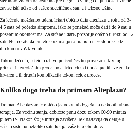
sterilnom vodom neposredno pre nego što vam ga daju. Doza i vreme
zavise isključivo od vašeg specifičnog stanja i telesne težine.
Za lečenje moždanog udara, lekari obično daju alteplazu u roku od 3-
4,5 sata od početka simptoma, iako se ponekad može dati i do 9 sati u
posebnim okolnostima. Za srčane udare, prozor je obično u roku od 12
sati. Ne morate da brinete o uzimanju sa hranom ili vodom jer ide
direktno u vaš krvotok.
Tokom lečenja, bićete pažljivo praćeni čestim proverama krvnog
pritiska i neurološkim procenama. Medicinski tim će pratiti sve znake
krvarenja ili drugih komplikacija tokom celog procesa.
Koliko dugo treba da primam Alteplazu?
Tretman Alteplazom je obično jednokratni događaj, a ne kontinuirana
terapija. Za većinu stanja, dobićete punu dozu tokom 60-90 minuta
putem IV. Nakon što je infuzija završena, lek nastavlja da deluje u
vašem sistemu nekoliko sati dok ga vaše telo obrađuje.