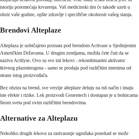
istoriju poremećaja krvarenja. Vaš medicinski tim će takođe uzeti u
obzir vaše godine, opšte zdravlje i specifične okolnosti vašeg stanja.
Brendovi Alteplaze
Alteplaza je uobičajeno poznata pod brendom Activase u Sjedinjenim
Američkim Državama. U drugim zemljama, možda ćete čuti da se
naziva Actilyse. Ovo su sve isti lekovi - rekombinantni aktivator
tkivnog plazminogena - samo se prodaju pod različitim imenima od
strane istog proizvođača.
Bez obzira na brend, sve verzije alteplaze deluju na isti način i imaju
iste efekte i rizike. Lek proizvodi Genentech i dostupan je u bolnicama
širom sveta pod ovim različitim brendovima.
Alternative za Alteplazu
Nekoliko drugih lekova za rastvaranje ugrušaka ponekad se može