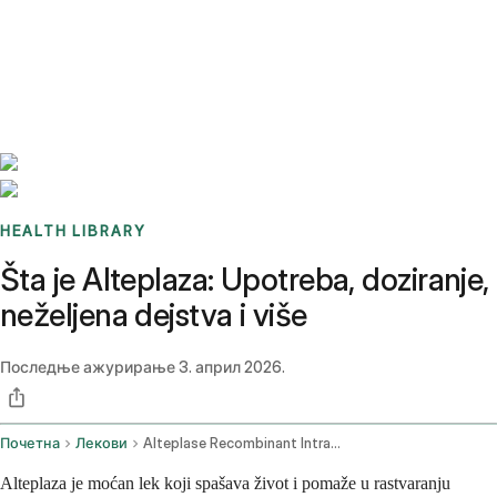
Benchmarks
Stories
FAQ
Sign up / Log in
HEALTH LIBRARY
Šta je Alteplaza: Upotreba, doziranje,
neželjena dejstva i više
Последње ажурирање
3. април 2026.
Почетна
Лекови
Alteplase Recombinant Intravenous Route
Alteplaza je moćan lek koji spašava život i pomaže u rastvaranju