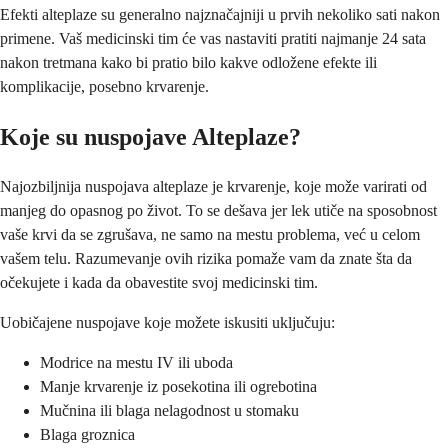
Efekti alteplaze su generalno najznačajniji u prvih nekoliko sati nakon
primene. Vaš medicinski tim će vas nastaviti pratiti najmanje 24 sata
nakon tretmana kako bi pratio bilo kakve odložene efekte ili
komplikacije, posebno krvarenje.
Koje su nuspojave Alteplaze?
Najozbiljnija nuspojava alteplaze je krvarenje, koje može varirati od
manjeg do opasnog po život. To se dešava jer lek utiče na sposobnost
vaše krvi da se zgrušava, ne samo na mestu problema, već u celom
vašem telu. Razumevanje ovih rizika pomaže vam da znate šta da
očekujete i kada da obavestite svoj medicinski tim.
Uobičajene nuspojave koje možete iskusiti uključuju:
Modrice na mestu IV ili uboda
Manje krvarenje iz posekotina ili ogrebotina
Mučnina ili blaga nelagodnost u stomaku
Blaga groznica