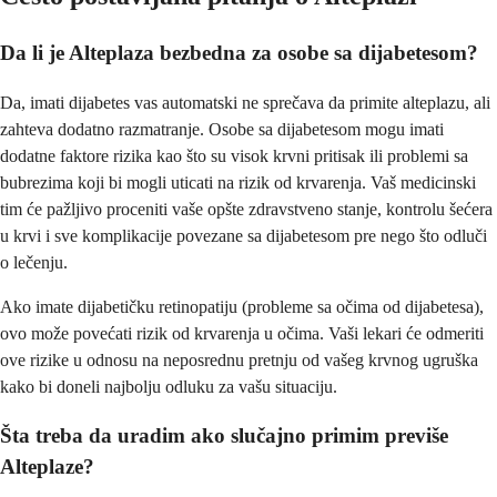
Da li je Alteplaza bezbedna za osobe sa dijabetesom?
Da, imati dijabetes vas automatski ne sprečava da primite alteplazu, ali
zahteva dodatno razmatranje. Osobe sa dijabetesom mogu imati
dodatne faktore rizika kao što su visok krvni pritisak ili problemi sa
bubrezima koji bi mogli uticati na rizik od krvarenja. Vaš medicinski
tim će pažljivo proceniti vaše opšte zdravstveno stanje, kontrolu šećera
u krvi i sve komplikacije povezane sa dijabetesom pre nego što odluči
o lečenju.
Ako imate dijabetičku retinopatiju (probleme sa očima od dijabetesa),
ovo može povećati rizik od krvarenja u očima. Vaši lekari će odmeriti
ove rizike u odnosu na neposrednu pretnju od vašeg krvnog ugruška
kako bi doneli najbolju odluku za vašu situaciju.
Šta treba da uradim ako slučajno primim previše
Alteplaze?