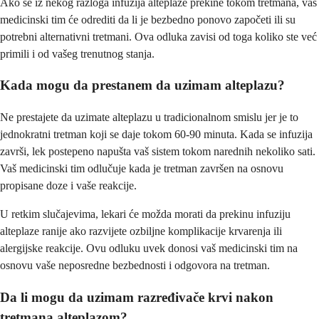
Ako se iz nekog razloga infuzija alteplaze prekine tokom tretmana, vaš
medicinski tim će odrediti da li je bezbedno ponovo započeti ili su
potrebni alternativni tretmani. Ova odluka zavisi od toga koliko ste već
primili i od vašeg trenutnog stanja.
Kada mogu da prestanem da uzimam alteplazu?
Ne prestajete da uzimate alteplazu u tradicionalnom smislu jer je to
jednokratni tretman koji se daje tokom 60-90 minuta. Kada se infuzija
završi, lek postepeno napušta vaš sistem tokom narednih nekoliko sati.
Vaš medicinski tim odlučuje kada je tretman završen na osnovu
propisane doze i vaše reakcije.
U retkim slučajevima, lekari će možda morati da prekinu infuziju
alteplaze ranije ako razvijete ozbiljne komplikacije krvarenja ili
alergijske reakcije. Ovu odluku uvek donosi vaš medicinski tim na
osnovu vaše neposredne bezbednosti i odgovora na tretman.
Da li mogu da uzimam razređivače krvi nakon
tretmana alteplazom?