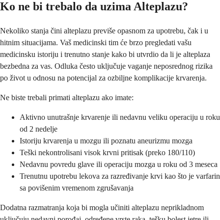
Ko ne bi trebalo da uzima Alteplazu?
Nekoliko stanja čini alteplazu previše opasnom za upotrebu, čak i u
hitnim situacijama. Vaš medicinski tim će brzo pregledati vašu
medicinsku istoriju i trenutno stanje kako bi utvrdio da li je alteplaza
bezbedna za vas. Odluka često uključuje vaganje neposrednog rizika
po život u odnosu na potencijal za ozbiljne komplikacije krvarenja.
Ne biste trebali primati alteplazu ako imate:
Aktivno unutrašnje krvarenje ili nedavnu veliku operaciju u roku
od 2 nedelje
Istoriju krvarenja u mozgu ili poznatu aneurizmu mozga
Teški nekontrolisani visok krvni pritisak (preko 180/110)
Nedavnu povredu glave ili operaciju mozga u roku od 3 meseca
Trenutnu upotrebu lekova za razređivanje krvi kao što je varfarin
sa povišenim vremenom zgrušavanja
Dodatna razmatranja koja bi mogla učiniti alteplazu neprikladnom
uključuju nedavni porođaj, određene vrste raka, tešku bolest jetre ili