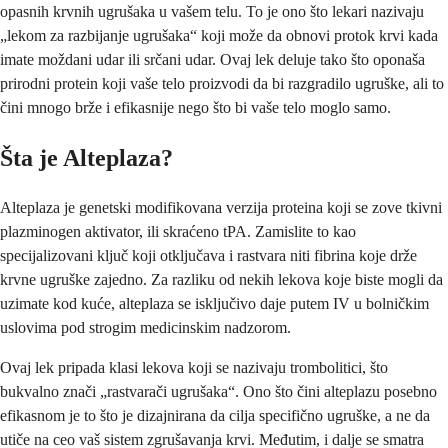
opasnih krvnih ugrušaka u vašem telu. To je ono što lekari nazivaju
„lekom za razbijanje ugrušaka“ koji može da obnovi protok krvi kada
imate moždani udar ili srčani udar. Ovaj lek deluje tako što oponaša
prirodni protein koji vaše telo proizvodi da bi razgradilo ugruške, ali to
čini mnogo brže i efikasnije nego što bi vaše telo moglo samo.
Šta je Alteplaza?
Alteplaza je genetski modifikovana verzija proteina koji se zove tkivni
plazminogen aktivator, ili skraćeno tPA. Zamislite to kao
specijalizovani ključ koji otključava i rastvara niti fibrina koje drže
krvne ugruške zajedno. Za razliku od nekih lekova koje biste mogli da
uzimate kod kuće, alteplaza se isključivo daje putem IV u bolničkim
uslovima pod strogim medicinskim nadzorom.
Ovaj lek pripada klasi lekova koji se nazivaju trombolitici, što
bukvalno znači „rastvarači ugrušaka“. Ono što čini alteplazu posebno
efikasnom je to što je dizajnirana da cilja specifično ugruške, a ne da
utiče na ceo vaš sistem zgrušavanja krvi. Međutim, i dalje se smatra