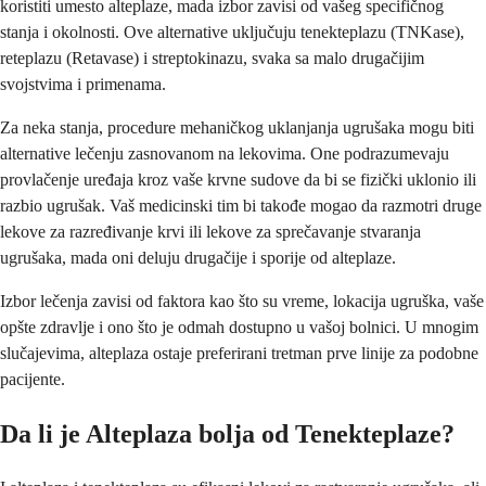
koristiti umesto alteplaze, mada izbor zavisi od vašeg specifičnog
stanja i okolnosti. Ove alternative uključuju tenekteplazu (TNKase),
reteplazu (Retavase) i streptokinazu, svaka sa malo drugačijim
svojstvima i primenama.
Za neka stanja, procedure mehaničkog uklanjanja ugrušaka mogu biti
alternative lečenju zasnovanom na lekovima. One podrazumevaju
provlačenje uređaja kroz vaše krvne sudove da bi se fizički uklonio ili
razbio ugrušak. Vaš medicinski tim bi takođe mogao da razmotri druge
lekove za razređivanje krvi ili lekove za sprečavanje stvaranja
ugrušaka, mada oni deluju drugačije i sporije od alteplaze.
Izbor lečenja zavisi od faktora kao što su vreme, lokacija ugruška, vaše
opšte zdravlje i ono što je odmah dostupno u vašoj bolnici. U mnogim
slučajevima, alteplaza ostaje preferirani tretman prve linije za podobne
pacijente.
Da li je Alteplaza bolja od Tenekteplaze?