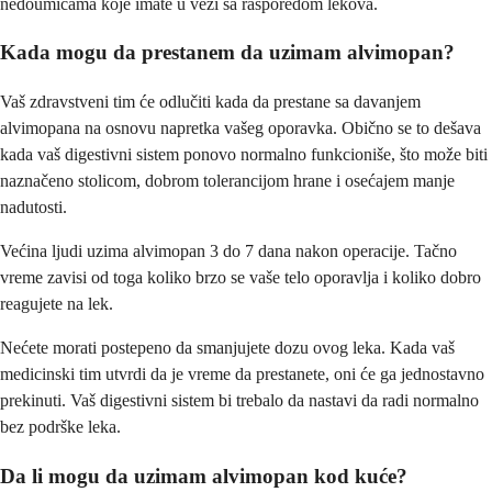
nedoumicama koje imate u vezi sa rasporedom lekova.
Kada mogu da prestanem da uzimam alvimopan?
Vaš zdravstveni tim će odlučiti kada da prestane sa davanjem
alvimopana na osnovu napretka vašeg oporavka. Obično se to dešava
kada vaš digestivni sistem ponovo normalno funkcioniše, što može biti
naznačeno stolicom, dobrom tolerancijom hrane i osećajem manje
nadutosti.
Većina ljudi uzima alvimopan 3 do 7 dana nakon operacije. Tačno
vreme zavisi od toga koliko brzo se vaše telo oporavlja i koliko dobro
reagujete na lek.
Nećete morati postepeno da smanjujete dozu ovog leka. Kada vaš
medicinski tim utvrdi da je vreme da prestanete, oni će ga jednostavno
prekinuti. Vaš digestivni sistem bi trebalo da nastavi da radi normalno
bez podrške leka.
Da li mogu da uzimam alvimopan kod kuće?