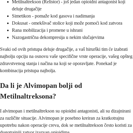
Metilnaltrekson (Relistor) - još jedan opioidni antagonist koji
deluje drugačije
Simetikon - pomaže kod gasova i nadimanja
Dokusat - omekšivač stolice koji može pomoći kod zatvora
Rana mobilizacija i promene u ishrani
Nazogastrična dekompresija u nekim slučajevima
Svaki od ovih pristupa deluje drugačije, a vaš hirurški tim će izabrati
najbolju opciju na osnovu vaše specifične vrste operacije, vašeg opšteg
zdravstvenog stanja i načina na koji se oporavljate. Ponekad je
kombinacija pristupa najbolja.
Da li je Alvimopan bolji od
Metilnaltreksona?
I alvimopan i metilnaltrekson su opioidni antagonisti, ali su dizajnirani
za različite situacije. Alvimopan je posebno kreiran za kratkotrajnu
upotrebu nakon operacije creva, dok se metilnaltrekson često koristi za
dugotrajniji zatvor izazvan opioidima.