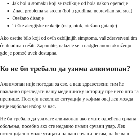
Jak bol u stomaku koji se razlikuje od bola nakon operacije
Znaci problema sa srcem (bol u grudima, nepravilan rad srca)
Otežano disanje
Teške alergijske reakcije (osip, otok, otežano gutanje)
Ako osetite bilo koji od ovih ozbiljnijih simptoma, vaš zdravstveni tim
će ih odmah rešiti. Zapamtite, nalazite se u nadgledanom okruženju
gde je pomoć uvek dostupna.
Ко не би требало да узима алвимопан?
Алвимопан није погодан за све, а ваш здравствени тим ће
пажљиво прегледати вашу медицинску историју пре него што га
препише. Постоји неколико ситуација у којима овај лек можда
није најбољи избор за вас.
Не би требало да узимате алвимопан ако имате одређена срчана
обољења, посебно ако сте недавно имали срчани удар. Лек
потенцијално може утицати на ваш срчани ритам, па ће ваш