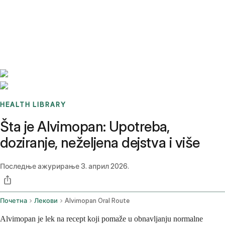
Benchmarks
Stories
FAQ
Sign up / Log in
HEALTH LIBRARY
Šta je Alvimopan: Upotreba,
doziranje, neželjena dejstva i više
Последње ажурирање
3. април 2026.
Почетна
Лекови
Alvimopan Oral Route
Alvimopan je lek na recept koji pomaže u obnavljanju normalne