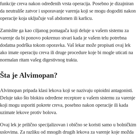
funkcije creva nakon određenih vrsta operacija. Posebno je dizajniran
da neutrališe zatvor i usporavanje varenja koji se mogu dogoditi nakon
operacije koja uključuje vaš abdomen ili karlicu.
Zamislite ga kao ciljanog pomagača koji deluje u vašem sistemu za
varenje da bi ponovo pokrenuo stvari kada je vašem telu potrebna
dodatna podrška tokom oporavka. Vaš lekar može propisati ovaj lek
ako imate operaciju creva ili druge procedure koje bi mogle uticati na
normalan ritam vašeg digestivnog trakta.
Šta je Alvimopan?
Alvimopan pripada klasi lekova koji se nazivaju opioidni antagonisti.
Deluje tako što blokira određene receptore u vašem sistemu za varenje
koji mogu usporiti pokrete creva, posebno nakon operacije ili kada
uzimate lekove protiv bolova.
Ovaj lek je prilično specijalizovan i obično se koristi samo u bolničkim
uslovima. Za razliku od mnogih drugih lekova za varenje koje možda