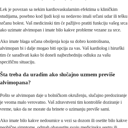
Lek je povezan sa nekim kardiovaskularnim efektima u kliničkim
studijama, posebno kod ljudi koji su nedavno imali srčani udar ili tešku
srčanu bolest. Vaš medicinski tim će pažljivo pratiti funkciju vašeg srca
ako uzimate alvimopan i imate bilo kakve probleme vezane za srce.
Ako imate blaga srčana oboljenja koja su dobro kontrolisana,
alvimopan bi i dalje mogao biti opcija za vas. Vaš kardiolog i hirurški
tim će sarađivati kako bi doneli najbezbedniju odluku za vašu
specifičnu situaciju.
Šta treba da uradim ako slučajno uzmem previše
alvimopana?
Pošto se alvimopan daje u bolničkom okruženju, slučajno predoziranje
je veoma malo verovatno. Vaš zdravstveni tim kontroliše doziranje i
vreme, tako da ne morate da brinete o uzimanju previše sami.
Ako imate bilo kakve nedoumice u vezi sa dozom ili osetite bilo kakve
neobične simptome, odmah obavestite svoju medicinsku sestru ili