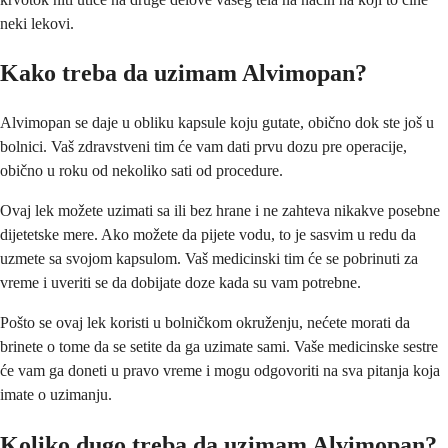
neki lekovi.
Kako treba da uzimam Alvimopan?
Alvimopan se daje u obliku kapsule koju gutate, obično dok ste još u
bolnici. Vaš zdravstveni tim će vam dati prvu dozu pre operacije,
obično u roku od nekoliko sati od procedure.
Ovaj lek možete uzimati sa ili bez hrane i ne zahteva nikakve posebne
dijetetske mere. Ako možete da pijete vodu, to je sasvim u redu da
uzmete sa svojom kapsulom. Vaš medicinski tim će se pobrinuti za
vreme i uveriti se da dobijate doze kada su vam potrebne.
Pošto se ovaj lek koristi u bolničkom okruženju, nećete morati da
brinete o tome da se setite da ga uzimate sami. Vaše medicinske sestre
će vam ga doneti u pravo vreme i mogu odgovoriti na sva pitanja koja
imate o uzimanju.
Koliko dugo treba da uzimam Alvimopan?