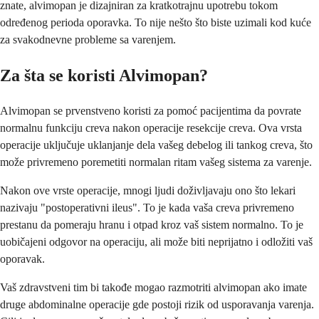
znate, alvimopan je dizajniran za kratkotrajnu upotrebu tokom
određenog perioda oporavka. To nije nešto što biste uzimali kod kuće
za svakodnevne probleme sa varenjem.
Za šta se koristi Alvimopan?
Alvimopan se prvenstveno koristi za pomoć pacijentima da povrate
normalnu funkciju creva nakon operacije resekcije creva. Ova vrsta
operacije uključuje uklanjanje dela vašeg debelog ili tankog creva, što
može privremeno poremetiti normalan ritam vašeg sistema za varenje.
Nakon ove vrste operacije, mnogi ljudi doživljavaju ono što lekari
nazivaju "postoperativni ileus". To je kada vaša creva privremeno
prestanu da pomeraju hranu i otpad kroz vaš sistem normalno. To je
uobičajeni odgovor na operaciju, ali može biti neprijatno i odložiti vaš
oporavak.
Vaš zdravstveni tim bi takođe mogao razmotriti alvimopan ako imate
druge abdominalne operacije gde postoji rizik od usporavanja varenja.