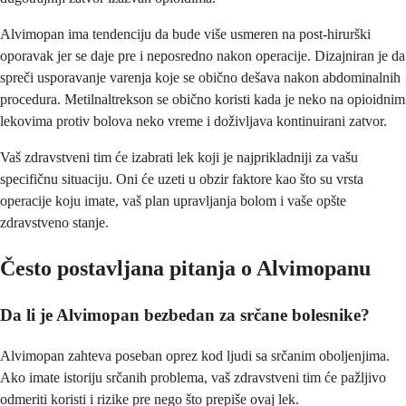
Alvimopan ima tendenciju da bude više usmeren na post-hirurški
oporavak jer se daje pre i neposredno nakon operacije. Dizajniran je da
spreči usporavanje varenja koje se obično dešava nakon abdominalnih
procedura. Metilnaltrekson se obično koristi kada je neko na opioidnim
lekovima protiv bolova neko vreme i doživljava kontinuirani zatvor.
Vaš zdravstveni tim će izabrati lek koji je najprikladniji za vašu
specifičnu situaciju. Oni će uzeti u obzir faktore kao što su vrsta
operacije koju imate, vaš plan upravljanja bolom i vaše opšte
zdravstveno stanje.
Često postavljana pitanja o Alvimopanu
Da li je Alvimopan bezbedan za srčane bolesnike?
Alvimopan zahteva poseban oprez kod ljudi sa srčanim oboljenjima.
Ako imate istoriju srčanih problema, vaš zdravstveni tim će pažljivo
odmeriti koristi i rizike pre nego što prepiše ovaj lek.