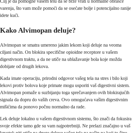
Cilj je da pomogne vašem telu da se brže vrati u normalne obrasce
varenja, što vam može pomoći da se osećate bolje i potencijalno ranije
idete kući.
Kako Alvimopan deluje?
Alvimopan se smatra umereno jakim lekom koji deluje na veoma
ciljani način. On blokira specifične opioidne receptore u vašem
digestivnom traktu, a da ne utiče na ublažavanje bola koje možda
dobijate od drugih lekova.
Kada imate operaciju, prirodni odgovor vašeg tela na stres i bilo koji
lekovi protiv bolova koje primate mogu usporiti vaš digestivni sistem.
Alvimopan pomaže u suzbijanju toga sprečavanjem ovih blokirajućih
signala da dopru do vaših creva. Ovo omogućava vašim digestivnim
mišićima da ponovo počnu normalno da rade.
Lek deluje lokalno u vašem digestivnom sistemu, što znači da fokusira
svoje efekte tamo gde su vam najpotrebniji. Ne prelazi značajno u vaš
krvotok niti utiče na druge delove vašeg tela na način na koji to čine