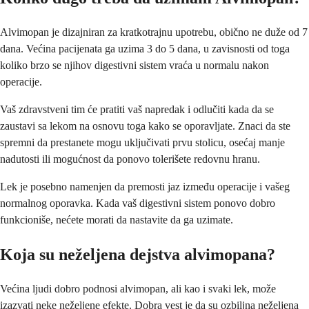
Alvimopan je dizajniran za kratkotrajnu upotrebu, obično ne duže od 7
dana. Većina pacijenata ga uzima 3 do 5 dana, u zavisnosti od toga
koliko brzo se njihov digestivni sistem vraća u normalu nakon
operacije.
Vaš zdravstveni tim će pratiti vaš napredak i odlučiti kada da se
zaustavi sa lekom na osnovu toga kako se oporavljate. Znaci da ste
spremni da prestanete mogu uključivati prvu stolicu, osećaj manje
nadutosti ili mogućnost da ponovo tolerišete redovnu hranu.
Lek je posebno namenjen da premosti jaz između operacije i vašeg
normalnog oporavka. Kada vaš digestivni sistem ponovo dobro
funkcioniše, nećete morati da nastavite da ga uzimate.
Koja su neželjena dejstva alvimopana?
Većina ljudi dobro podnosi alvimopan, ali kao i svaki lek, može
izazvati neke neželjene efekte. Dobra vest je da su ozbiljna neželjena