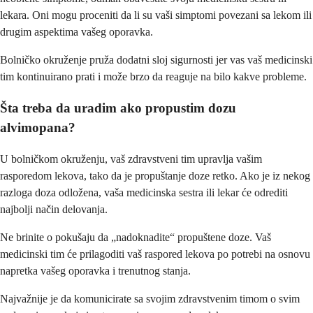
lekara. Oni mogu proceniti da li su vaši simptomi povezani sa lekom ili
drugim aspektima vašeg oporavka.
Bolničko okruženje pruža dodatni sloj sigurnosti jer vas vaš medicinski
tim kontinuirano prati i može brzo da reaguje na bilo kakve probleme.
Šta treba da uradim ako propustim dozu
alvimopana?
U bolničkom okruženju, vaš zdravstveni tim upravlja vašim
rasporedom lekova, tako da je propuštanje doze retko. Ako je iz nekog
razloga doza odložena, vaša medicinska sestra ili lekar će odrediti
najbolji način delovanja.
Ne brinite o pokušaju da „nadoknadite“ propuštene doze. Vaš
medicinski tim će prilagoditi vaš raspored lekova po potrebi na osnovu
napretka vašeg oporavka i trenutnog stanja.
Najvažnije je da komunicirate sa svojim zdravstvenim timom o svim