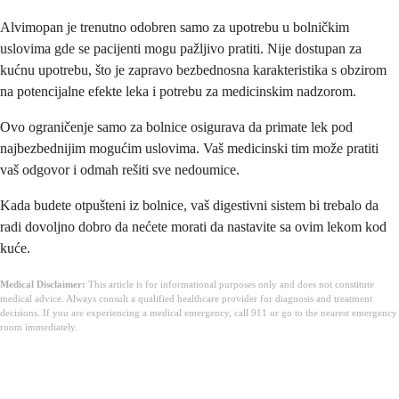
Alvimopan je trenutno odobren samo za upotrebu u bolničkim
uslovima gde se pacijenti mogu pažljivo pratiti. Nije dostupan za
kućnu upotrebu, što je zapravo bezbednosna karakteristika s obzirom
na potencijalne efekte leka i potrebu za medicinskim nadzorom.
Ovo ograničenje samo za bolnice osigurava da primate lek pod
najbezbednijim mogućim uslovima. Vaš medicinski tim može pratiti
vaš odgovor i odmah rešiti sve nedoumice.
Kada budete otpušteni iz bolnice, vaš digestivni sistem bi trebalo da
radi dovoljno dobro da nećete morati da nastavite sa ovim lekom kod
kuće.
Medical Disclaimer:
This article is for informational purposes only and does not constitute
medical advice. Always consult a qualified healthcare provider for diagnosis and treatment
decisions. If you are experiencing a medical emergency, call 911 or go to the nearest emergency
room immediately.