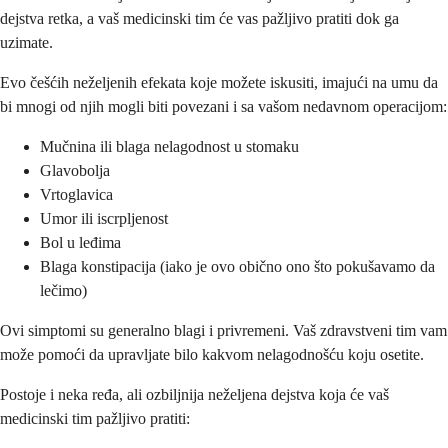
dejstva retka, a vaš medicinski tim će vas pažljivo pratiti dok ga
uzimate.
Evo češćih neželjenih efekata koje možete iskusiti, imajući na umu da
bi mnogi od njih mogli biti povezani i sa vašom nedavnom operacijom:
Mučnina ili blaga nelagodnost u stomaku
Glavobolja
Vrtoglavica
Umor ili iscrpljenost
Bol u leđima
Blaga konstipacija (iako je ovo obično ono što pokušavamo da
lečimo)
Ovi simptomi su generalno blagi i privremeni. Vaš zdravstveni tim vam
može pomoći da upravljate bilo kakvom nelagodnošću koju osetite.
Postoje i neka ređa, ali ozbiljnija neželjena dejstva koja će vaš
medicinski tim pažljivo pratiti: