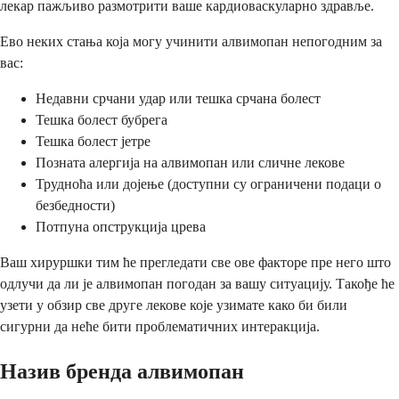
лекар пажљиво размотрити ваше кардиоваскуларно здравље.
Ево неких стања која могу учинити алвимопан непогодним за
вас:
Недавни срчани удар или тешка срчана болест
Тешка болест бубрега
Тешка болест јетре
Позната алергија на алвимопан или сличне лекове
Трудноћа или дојење (доступни су ограничени подаци о
безбедности)
Потпуна опструкција црева
Ваш хируршки тим ће прегледати све ове факторе пре него што
одлучи да ли је алвимопан погодан за вашу ситуацију. Такође ће
узети у обзир све друге лекове које узимате како би били
сигурни да неће бити проблематичних интеракција.
Назив бренда алвимопан