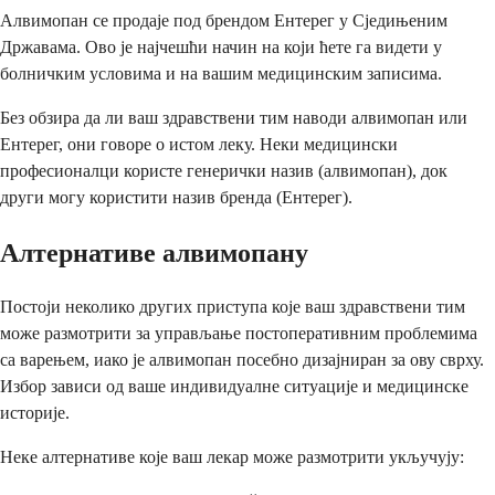
Алвимопан се продаје под брендом Ентерег у Сједињеним
Државама. Ово је најчешћи начин на који ћете га видети у
болничким условима и на вашим медицинским записима.
Без обзира да ли ваш здравствени тим наводи алвимопан или
Ентерег, они говоре о истом леку. Неки медицински
професионалци користе генерички назив (алвимопан), док
други могу користити назив бренда (Ентерег).
Алтернативе алвимопану
Постоји неколико других приступа које ваш здравствени тим
може размотрити за управљање постоперативним проблемима
са варењем, иако је алвимопан посебно дизајниран за ову сврху.
Избор зависи од ваше индивидуалне ситуације и медицинске
историје.
Неке алтернативе које ваш лекар може размотрити укључују: