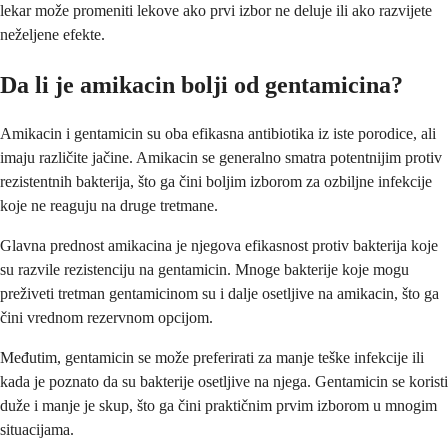
lekar može promeniti lekove ako prvi izbor ne deluje ili ako razvijete
neželjene efekte.
Da li je amikacin bolji od gentamicina?
Amikacin i gentamicin su oba efikasna antibiotika iz iste porodice, ali
imaju različite jačine. Amikacin se generalno smatra potentnijim protiv
rezistentnih bakterija, što ga čini boljim izborom za ozbiljne infekcije
koje ne reaguju na druge tretmane.
Glavna prednost amikacina je njegova efikasnost protiv bakterija koje
su razvile rezistenciju na gentamicin. Mnoge bakterije koje mogu
preživeti tretman gentamicinom su i dalje osetljive na amikacin, što ga
čini vrednom rezervnom opcijom.
Međutim, gentamicin se može preferirati za manje teške infekcije ili
kada je poznato da su bakterije osetljive na njega. Gentamicin se koristi
duže i manje je skup, što ga čini praktičnim prvim izborom u mnogim
situacijama.