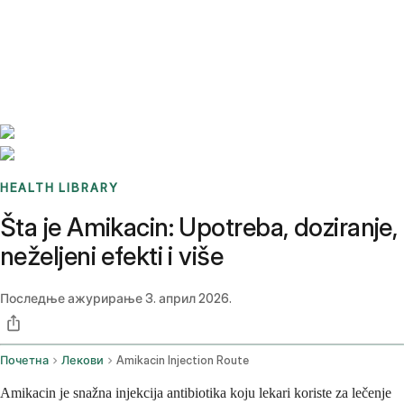
Benchmarks
Stories
FAQ
Sign up / Log in
HEALTH LIBRARY
Šta je Amikacin: Upotreba, doziranje,
neželjeni efekti i više
Последње ажурирање
3. април 2026.
Почетна
Лекови
Amikacin Injection Route
Amikacin je snažna injekcija antibiotika koju lekari koriste za lečenje