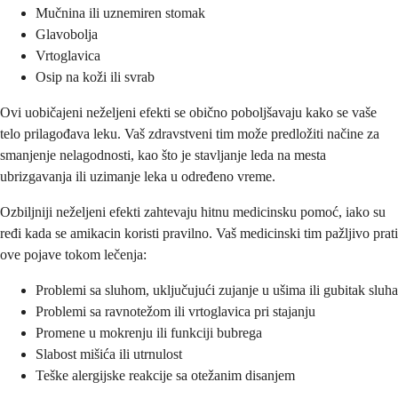
Mučnina ili uznemiren stomak
Glavobolja
Vrtoglavica
Osip na koži ili svrab
Ovi uobičajeni neželjeni efekti se obično poboljšavaju kako se vaše
telo prilagođava leku. Vaš zdravstveni tim može predložiti načine za
smanjenje nelagodnosti, kao što je stavljanje leda na mesta
ubrizgavanja ili uzimanje leka u određeno vreme.
Ozbiljniji neželjeni efekti zahtevaju hitnu medicinsku pomoć, iako su
ređi kada se amikacin koristi pravilno. Vaš medicinski tim pažljivo prati
ove pojave tokom lečenja:
Problemi sa sluhom, uključujući zujanje u ušima ili gubitak sluha
Problemi sa ravnotežom ili vrtoglavica pri stajanju
Promene u mokrenju ili funkciji bubrega
Slabost mišića ili utrnulost
Teške alergijske reakcije sa otežanim disanjem