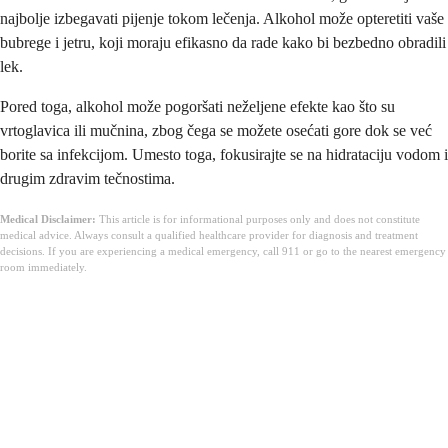
najbolje izbegavati pijenje tokom lečenja. Alkohol može opteretiti vaše
bubrege i jetru, koji moraju efikasno da rade kako bi bezbedno obradili
lek.
Pored toga, alkohol može pogoršati neželjene efekte kao što su
vrtoglavica ili mučnina, zbog čega se možete osećati gore dok se već
borite sa infekcijom. Umesto toga, fokusirajte se na hidrataciju vodom i
drugim zdravim tečnostima.
Medical Disclaimer:
This article is for informational purposes only and does not constitute
medical advice. Always consult a qualified healthcare provider for diagnosis and treatment
decisions. If you are experiencing a medical emergency, call 911 or go to the nearest emergency
room immediately.