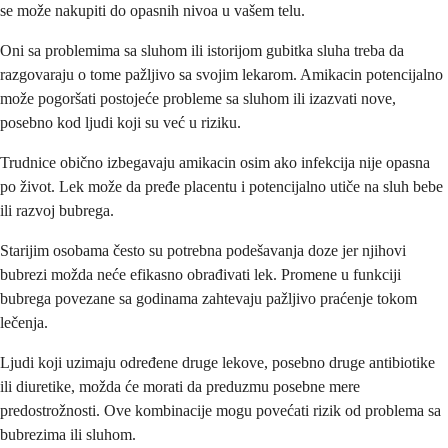
se može nakupiti do opasnih nivoa u vašem telu.
Oni sa problemima sa sluhom ili istorijom gubitka sluha treba da
razgovaraju o tome pažljivo sa svojim lekarom. Amikacin potencijalno
može pogoršati postojeće probleme sa sluhom ili izazvati nove,
posebno kod ljudi koji su već u riziku.
Trudnice obično izbegavaju amikacin osim ako infekcija nije opasna
po život. Lek može da pređe placentu i potencijalno utiče na sluh bebe
ili razvoj bubrega.
Starijim osobama često su potrebna podešavanja doze jer njihovi
bubrezi možda neće efikasno obrađivati lek. Promene u funkciji
bubrega povezane sa godinama zahtevaju pažljivo praćenje tokom
lečenja.
Ljudi koji uzimaju određene druge lekove, posebno druge antibiotike
ili diuretike, možda će morati da preduzmu posebne mere
predostrožnosti. Ove kombinacije mogu povećati rizik od problema sa
bubrezima ili sluhom.