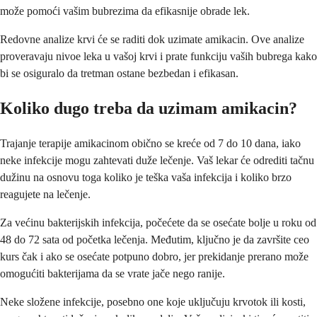
može pomoći vašim bubrezima da efikasnije obrade lek.
Redovne analize krvi će se raditi dok uzimate amikacin. Ove analize
proveravaju nivoe leka u vašoj krvi i prate funkciju vaših bubrega kako
bi se osiguralo da tretman ostane bezbedan i efikasan.
Koliko dugo treba da uzimam amikacin?
Trajanje terapije amikacinom obično se kreće od 7 do 10 dana, iako
neke infekcije mogu zahtevati duže lečenje. Vaš lekar će odrediti tačnu
dužinu na osnovu toga koliko je teška vaša infekcija i koliko brzo
reagujete na lečenje.
Za većinu bakterijskih infekcija, počećete da se osećate bolje u roku od
48 do 72 sata od početka lečenja. Međutim, ključno je da završite ceo
kurs čak i ako se osećate potpuno dobro, jer prekidanje prerano može
omogućiti bakterijama da se vrate jače nego ranije.
Neke složene infekcije, posebno one koje uključuju krvotok ili kosti,