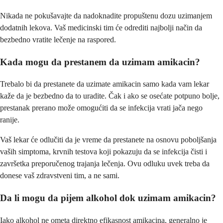
Nikada ne pokušavajte da nadoknadite propuštenu dozu uzimanjem
dodatnih lekova. Vaš medicinski tim će odrediti najbolji način da
bezbedno vratite lečenje na raspored.
Kada mogu da prestanem da uzimam amikacin?
Trebalo bi da prestanete da uzimate amikacin samo kada vam lekar
kaže da je bezbedno da to uradite. Čak i ako se osećate potpuno bolje,
prestanak prerano može omogućiti da se infekcija vrati jača nego
ranije.
Vaš lekar će odlučiti da je vreme da prestanete na osnovu poboljšanja
vaših simptoma, krvnih testova koji pokazuju da se infekcija čisti i
završetka preporučenog trajanja lečenja. Ovu odluku uvek treba da
donese vaš zdravstveni tim, a ne sami.
Da li mogu da pijem alkohol dok uzimam amikacin?
Iako alkohol ne ometa direktno efikasnost amikacina, generalno je