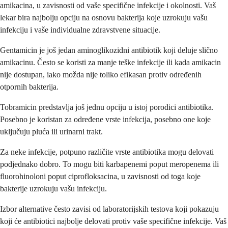
amikacina, u zavisnosti od vaše specifične infekcije i okolnosti. Vaš
lekar bira najbolju opciju na osnovu bakterija koje uzrokuju vašu
infekciju i vaše individualne zdravstvene situacije.
Gentamicin je još jedan aminoglikozidni antibiotik koji deluje slično
amikacinu. Često se koristi za manje teške infekcije ili kada amikacin
nije dostupan, iako možda nije toliko efikasan protiv određenih
otpornih bakterija.
Tobramicin predstavlja još jednu opciju u istoj porodici antibiotika.
Posebno je koristan za određene vrste infekcija, posebno one koje
uključuju pluća ili urinarni trakt.
Za neke infekcije, potpuno različite vrste antibiotika mogu delovati
podjednako dobro. To mogu biti karbapenemi poput meropenema ili
fluorohinoloni poput ciprofloksacina, u zavisnosti od toga koje
bakterije uzrokuju vašu infekciju.
Izbor alternative često zavisi od laboratorijskih testova koji pokazuju
koji će antibiotici najbolje delovati protiv vaše specifične infekcije. Vaš