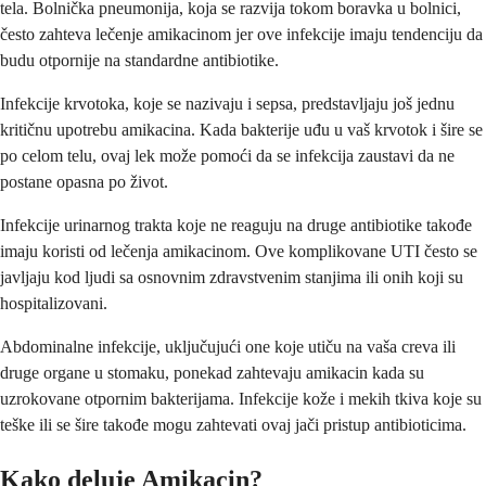
tela. Bolnička pneumonija, koja se razvija tokom boravka u bolnici,
često zahteva lečenje amikacinom jer ove infekcije imaju tendenciju da
budu otpornije na standardne antibiotike.
Infekcije krvotoka, koje se nazivaju i sepsa, predstavljaju još jednu
kritičnu upotrebu amikacina. Kada bakterije uđu u vaš krvotok i šire se
po celom telu, ovaj lek može pomoći da se infekcija zaustavi da ne
postane opasna po život.
Infekcije urinarnog trakta koje ne reaguju na druge antibiotike takođe
imaju koristi od lečenja amikacinom. Ove komplikovane UTI često se
javljaju kod ljudi sa osnovnim zdravstvenim stanjima ili onih koji su
hospitalizovani.
Abdominalne infekcije, uključujući one koje utiču na vaša creva ili
druge organe u stomaku, ponekad zahtevaju amikacin kada su
uzrokovane otpornim bakterijama. Infekcije kože i mekih tkiva koje su
teške ili se šire takođe mogu zahtevati ovaj jači pristup antibioticima.
Kako deluje Amikacin?