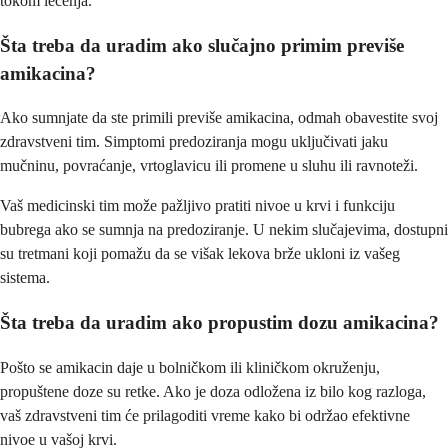
tokom lečenja.
Šta treba da uradim ako slučajno primim previše
amikacina?
Ako sumnjate da ste primili previše amikacina, odmah obavestite svoj
zdravstveni tim. Simptomi predoziranja mogu uključivati jaku
mučninu, povraćanje, vrtoglavicu ili promene u sluhu ili ravnoteži.
Vaš medicinski tim može pažljivo pratiti nivoe u krvi i funkciju
bubrega ako se sumnja na predoziranje. U nekim slučajevima, dostupni
su tretmani koji pomažu da se višak lekova brže ukloni iz vašeg
sistema.
Šta treba da uradim ako propustim dozu amikacina?
Pošto se amikacin daje u bolničkom ili kliničkom okruženju,
propuštene doze su retke. Ako je doza odložena iz bilo kog razloga,
vaš zdravstveni tim će prilagoditi vreme kako bi održao efektivne
nivoe u vašoj krvi.