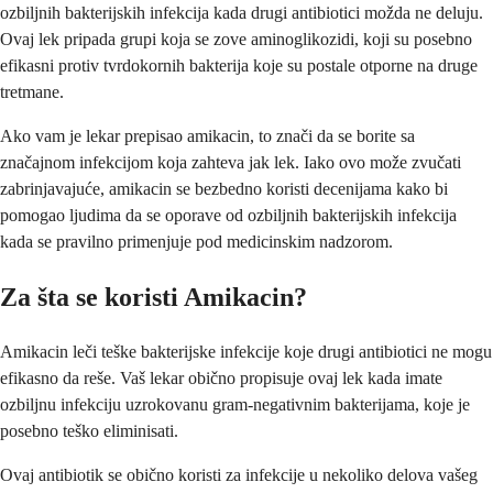
ozbiljnih bakterijskih infekcija kada drugi antibiotici možda ne deluju.
Ovaj lek pripada grupi koja se zove aminoglikozidi, koji su posebno
efikasni protiv tvrdokornih bakterija koje su postale otporne na druge
tretmane.
Ako vam je lekar prepisao amikacin, to znači da se borite sa
značajnom infekcijom koja zahteva jak lek. Iako ovo može zvučati
zabrinjavajuće, amikacin se bezbedno koristi decenijama kako bi
pomogao ljudima da se oporave od ozbiljnih bakterijskih infekcija
kada se pravilno primenjuje pod medicinskim nadzorom.
Za šta se koristi Amikacin?
Amikacin leči teške bakterijske infekcije koje drugi antibiotici ne mogu
efikasno da reše. Vaš lekar obično propisuje ovaj lek kada imate
ozbiljnu infekciju uzrokovanu gram-negativnim bakterijama, koje je
posebno teško eliminisati.
Ovaj antibiotik se obično koristi za infekcije u nekoliko delova vašeg