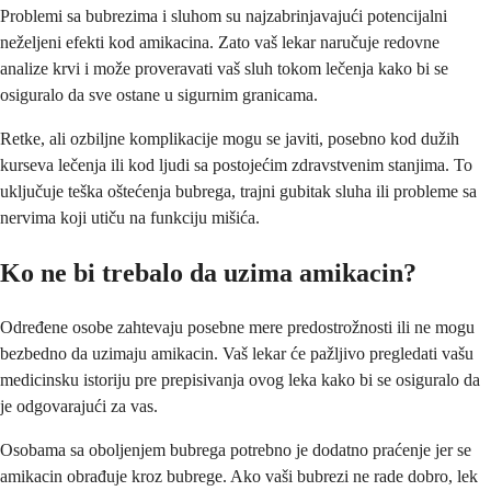
Problemi sa bubrezima i sluhom su najzabrinjavajući potencijalni
neželjeni efekti kod amikacina. Zato vaš lekar naručuje redovne
analize krvi i može proveravati vaš sluh tokom lečenja kako bi se
osiguralo da sve ostane u sigurnim granicama.
Retke, ali ozbiljne komplikacije mogu se javiti, posebno kod dužih
kurseva lečenja ili kod ljudi sa postojećim zdravstvenim stanjima. To
uključuje teška oštećenja bubrega, trajni gubitak sluha ili probleme sa
nervima koji utiču na funkciju mišića.
Ko ne bi trebalo da uzima amikacin?
Određene osobe zahtevaju posebne mere predostrožnosti ili ne mogu
bezbedno da uzimaju amikacin. Vaš lekar će pažljivo pregledati vašu
medicinsku istoriju pre prepisivanja ovog leka kako bi se osiguralo da
je odgovarajući za vas.
Osobama sa oboljenjem bubrega potrebno je dodatno praćenje jer se
amikacin obrađuje kroz bubrege. Ako vaši bubrezi ne rade dobro, lek