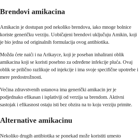
Brendovi amikacina
Amikacin je dostupan pod nekoliko brendova, iako mnoge bolnice
koriste generičku verziju. Uobičajeni brendovi uključuju Amikin, koji
je bio jedna od originalnih formulacija ovog antibiotika.
Možda ćete naići i na Arikayce, koji je poseban inhalirani oblik
amikacina koji se koristi posebno za određene infekcije pluća. Ovaj
oblik se prilično razlikuje od injekcije i ima svoje specifične upotrebe i
mere predostrožnosti.
Većina zdravstvenih ustanova ima generički amikacin jer je
podjednako efikasan i isplativiji od verzija sa brendom. Aktivni
sastojak i efikasnost ostaju isti bez obzira na to koju verziju primite.
Alternative amikacinu
Nekoliko drugih antibiotika se ponekad može koristiti umesto