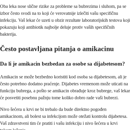
Oba leka nose slične rizike za probleme sa bubrezima i sluhom, pa se
izbor često svodi na to koji će verovatnije izlečiti vašu specifičnu
infekciju. Vaš lekar će uzeti u obzir rezultate laboratorijskih testova koji
pokazuju koji antibiotik najbolje deluje protiv vaših specifičnih
bakterija.
Često postavljana pitanja o amikacinu
Da li je amikacin bezbedan za osobe sa dijabetesom?
Amikacin se može bezbedno koristiti kod osoba sa dijabetesom, ali je
često potrebno dodatno praćenje. Dijabetes vremenom može uticati na
funkciju bubrega, a pošto se amikacin obrađuje kroz bubrege, vaš lekar
će posvetiti posebnu pažnju tome koliko dobro rade vaši bubrezi.
Nivo šećera u krvi ne bi trebalo da bude direktno pogođen
amikacinom, ali bolest sa infekcijom može otežati kontrolu dijabetesa.
Vaš zdravstveni tim će pratiti i vašu infekciju i nivo šećera u krvi