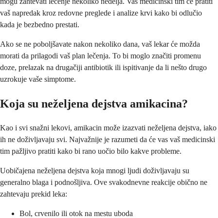
mogu zahtevati lečenje nekoliko nedelja. Vaš medicinski tim će pratiti
vaš napredak kroz redovne preglede i analize krvi kako bi odlučio
kada je bezbedno prestati.
Ako se ne poboljšavate nakon nekoliko dana, vaš lekar će možda
morati da prilagodi vaš plan lečenja. To bi moglo značiti promenu
doze, prelazak na drugačiji antibiotik ili ispitivanje da li nešto drugo
uzrokuje vaše simptome.
Koja su neželjena dejstva amikacina?
Kao i svi snažni lekovi, amikacin može izazvati neželjena dejstva, iako
ih ne doživljavaju svi. Najvažnije je razumeti da će vas vaš medicinski
tim pažljivo pratiti kako bi rano uočio bilo kakve probleme.
Uobičajena neželjena dejstva koja mnogi ljudi doživljavaju su
generalno blaga i podnošljiva. Ove svakodnevne reakcije obično ne
zahtevaju prekid leka:
Bol, crvenilo ili otok na mestu uboda