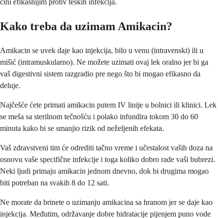
čini efikasnijim protiv teških infekcija.
Kako treba da uzimam Amikacin?
Amikacin se uvek daje kao injekcija, bilo u venu (intravenski) ili u
mišić (intramuskularno). Ne možete uzimati ovaj lek oralno jer bi ga
vaš digestivni sistem razgradio pre nego što bi mogao efikasno da
deluje.
Najčešće ćete primati amikacin putem IV linije u bolnici ili klinici. Lek
se meša sa sterilnom tečnošću i polako infundira tokom 30 do 60
minuta kako bi se smanjio rizik od neželjenih efekata.
Vaš zdravstveni tim će odrediti tačno vreme i učestalost vaših doza na
osnovu vaše specifične infekcije i toga koliko dobro rade vaši bubrezi.
Neki ljudi primaju amikacin jednom dnevno, dok bi drugima mogao
biti potreban na svakih 8 do 12 sati.
Ne morate da brinete o uzimanju amikacina sa hranom jer se daje kao
injekcija. Međutim, održavanje dobre hidratacije pijenjem puno vode