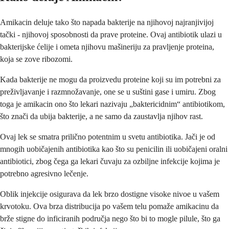
Amikacin deluje tako što napada bakterije na njihovoj najranjivijoj
tački - njihovoj sposobnosti da prave proteine. Ovaj antibiotik ulazi u
bakterijske ćelije i ometa njihovu mašineriju za pravljenje proteina,
koja se zove ribozomi.
Kada bakterije ne mogu da proizvedu proteine koji su im potrebni za
preživljavanje i razmnožavanje, one se u suštini gase i umiru. Zbog
toga je amikacin ono što lekari nazivaju „baktericidnim“ antibiotikom,
što znači da ubija bakterije, a ne samo da zaustavlja njihov rast.
Ovaj lek se smatra prilično potentnim u svetu antibiotika. Jači je od
mnogih uobičajenih antibiotika kao što su penicilin ili uobičajeni oralni
antibiotici, zbog čega ga lekari čuvaju za ozbiljne infekcije kojima je
potrebno agresivno lečenje.
Oblik injekcije osigurava da lek brzo dostigne visoke nivoe u vašem
krvotoku. Ova brza distribucija po vašem telu pomaže amikacinu da
brže stigne do inficiranih područja nego što bi to mogle pilule, što ga