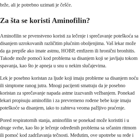
brže, ali je potrebno uzimati je češće.
Za šta se koristi Aminofilin?
Aminofilin se prvenstveno koristi za lečenje i sprečavanje poteškoća sa
disanjem uzrokovanih različitim plućnim oboljenjima. Vaš lekar može
da ga prepiše ako imate astmu, HOBP, emfizem ili hronični bronhitis.
Takođe može pomoći kod problema sa disanjem koji se javljaju tokom
spavanja, kao što je apneja u snu u nekim slučajevima.
Lek je posebno koristan za ljude koji imaju probleme sa disanjem noću
ili simptome ranog jutra. Mnogi pacijenti smatraju da je posebno
koristan za sprečavanje napada astme izazvanih vežbanjem. Ponekad
lekari propisuju aminofilin i za prevremeno rođene bebe koje imaju
poteškoće sa disanjem, iako to zahteva veoma pažljivo praćenje.
Pored respiratornih stanja, aminofilin se ponekad može koristiti i u
druge svrhe, kao što je lečenje određenih problema sa srčanim ritmom
ili pomoć kod zadržavanja tečnosti. Međutim, ove upotrebe su ređe i