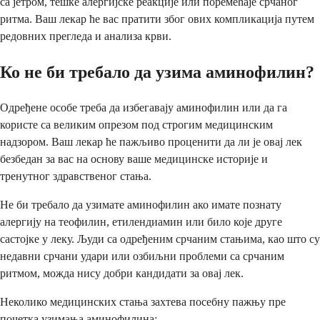
са јетром, тешке алергијске реакције или поремећаје срчаног
ритма. Ваш лекар ће вас пратити због ових компликација путем
редовних прегледа и анализа крви.
Ко не би требало да узима аминофилин?
Одређене особе треба да избегавају аминофилин или да га
користе са великим опрезом под строгим медицинским
надзором. Ваш лекар ће пажљиво проценити да ли је овај лек
безбедан за вас на основу ваше медицинске историје и
тренутног здравственог стања.
Не би требало да узимате аминофилин ако имате познату
алергију на теофилин, етилендиамин или било које друге
састојке у леку. Људи са одређеним срчаним стањима, као што су
недавни срчани удари или озбиљни проблеми са срчаним
ритмом, можда нису добри кандидати за овај лек.
Неколико медицинских стања захтева посебну пажњу пре
почетка узимања аминофилина: