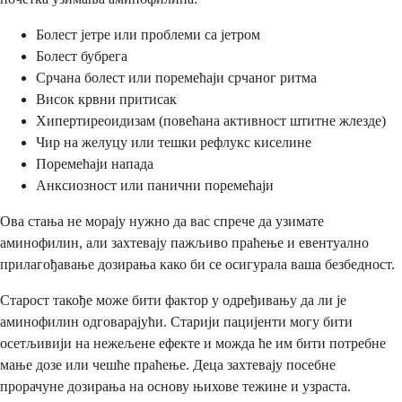
Болест јетре или проблеми са јетром
Болест бубрега
Срчана болест или поремећаји срчаног ритма
Висок крвни притисак
Хипертиреоидизам (повећана активност штитне жлезде)
Чир на желуцу или тешки рефлукс киселине
Поремећаји напада
Анксиозност или панични поремећаји
Ова стања не морају нужно да вас спрече да узимате
аминофилин, али захтевају пажљиво праћење и евентуално
прилагођавање дозирања како би се осигурала ваша безбедност.
Старост такође може бити фактор у одређивању да ли је
аминофилин одговарајући. Старији пацијенти могу бити
осетљивији на нежељене ефекте и можда ће им бити потребне
мање дозе или чешће праћење. Деца захтевају посебне
прорачуне дозирања на основу њихове тежине и узраста.