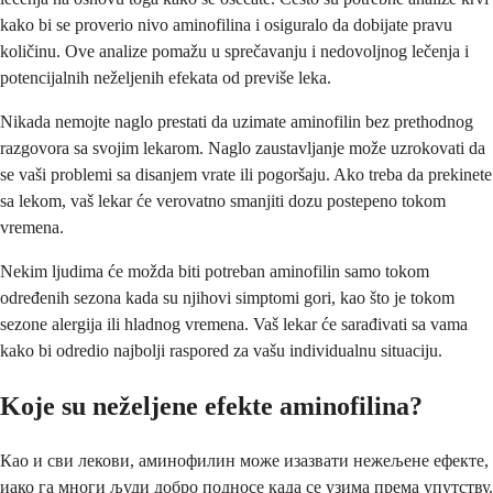
kako bi se proverio nivo aminofilina i osiguralo da dobijate pravu
količinu. Ove analize pomažu u sprečavanju i nedovoljnog lečenja i
potencijalnih neželjenih efekata od previše leka.
Nikada nemojte naglo prestati da uzimate aminofilin bez prethodnog
razgovora sa svojim lekarom. Naglo zaustavljanje može uzrokovati da
se vaši problemi sa disanjem vrate ili pogoršaju. Ako treba da prekinete
sa lekom, vaš lekar će verovatno smanjiti dozu postepeno tokom
vremena.
Nekim ljudima će možda biti potreban aminofilin samo tokom
određenih sezona kada su njihovi simptomi gori, kao što je tokom
sezone alergija ili hladnog vremena. Vaš lekar će sarađivati sa vama
kako bi odredio najbolji raspored za vašu individualnu situaciju.
Koje su neželjene efekte aminofilina?
Као и сви лекови, аминофилин може изазвати нежељене ефекте,
иако га многи људи добро подносе када се узима према упутству.