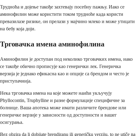
Трудноћа и дојење такође захтевају посебну пажњу. Иако се
аминофилин може користити током трудноће када користи
превазилазе ризике, он прелази у мајчино млеко и може утицати
на бебу која доји.
Трговачка имена аминофилина
Аминофилин је доступан под неколико трговачких имена, иако
се такође обично прописује као генерички лек. Генеричка
верзија је једнако ефикасна као и опције са брендом и често је
приступачнија.
Нека трговачка имена на које можете наићи укључују
Phyllocontin, Truphylline и разне формулације специфичне за
болнице. Ваша апотека може имати различите брендове или
генеричке верзије у зависности од доступности и вашег
осигурања.
Bez obzira da li dobijate brendiranu ili generičku verziju, to ne utiče na