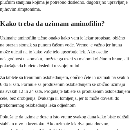
plućnim stanjima kojima je potrebno dosledno, dugotrajno upravljanje
njihovim simptomima.
Kako treba da uzimam aminofilin?
Uzimajte aminofilin tačno onako kako vam je lekar propisao, obično
na prazan stomak sa punom čašom vode. Vreme je važno jer hrana
može uticati na to kako vaše telo apsorbuje lek. Ako osetite
nelagodnost u stomaku, možete ga uzeti sa malom količinom hrane, ali
pokušajte da budete dosledni u svojoj rutini.
Za tablete sa trenutnim oslobađanjem, obično ćete ih uzimati na svakih
6 do 8 sati. Formule sa produženim oslobađanjem se obično uzimaju
na svakih 12 ili 24 sata. Progutajte tablete sa produženim oslobađanjem
cele, bez drobljenja, žvakanja ili lomljenja, jer to može dovesti do
prekomernog oslobađanja leka odjednom.
Pokušajte da uzimate doze u isto vreme svakog dana kako biste održali
stabilan nivo u krvotoku. Ako uzimate lek dva puta dnevno,