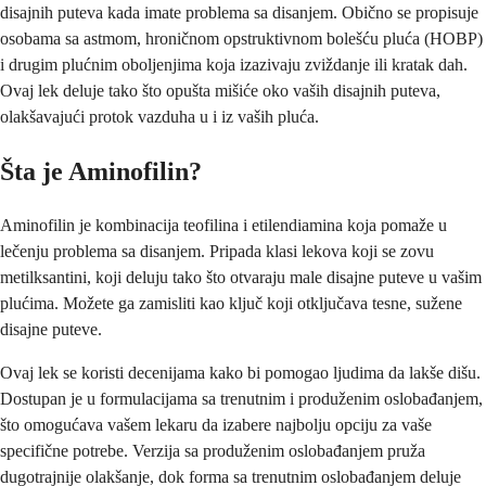
disajnih puteva kada imate problema sa disanjem. Obično se propisuje
osobama sa astmom, hroničnom opstruktivnom bolešću pluća (HOBP)
i drugim plućnim oboljenjima koja izazivaju zviždanje ili kratak dah.
Ovaj lek deluje tako što opušta mišiće oko vaših disajnih puteva,
olakšavajući protok vazduha u i iz vaših pluća.
Šta je Aminofilin?
Aminofilin je kombinacija teofilina i etilendiamina koja pomaže u
lečenju problema sa disanjem. Pripada klasi lekova koji se zovu
metilksantini, koji deluju tako što otvaraju male disajne puteve u vašim
plućima. Možete ga zamisliti kao ključ koji otključava tesne, sužene
disajne puteve.
Ovaj lek se koristi decenijama kako bi pomogao ljudima da lakše dišu.
Dostupan je u formulacijama sa trenutnim i produženim oslobađanjem,
što omogućava vašem lekaru da izabere najbolju opciju za vaše
specifične potrebe. Verzija sa produženim oslobađanjem pruža
dugotrajnije olakšanje, dok forma sa trenutnim oslobađanjem deluje