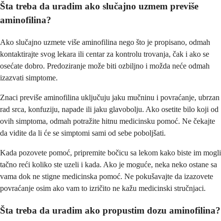
Šta treba da uradim ako slučajno uzmem previše
aminofilina?
Ako slučajno uzmete više aminofilina nego što je propisano, odmah
kontaktirajte svog lekara ili centar za kontrolu trovanja, čak i ako se
osećate dobro. Predoziranje može biti ozbiljno i možda neće odmah
izazvati simptome.
Znaci previše aminofilina uključuju jaku mučninu i povraćanje, ubrzan
rad srca, konfuziju, napade ili jaku glavobolju. Ako osetite bilo koji od
ovih simptoma, odmah potražite hitnu medicinsku pomoć. Ne čekajte
da vidite da li će se simptomi sami od sebe poboljšati.
Kada pozovete pomoć, pripremite bočicu sa lekom kako biste im mogli
tačno reći koliko ste uzeli i kada. Ako je moguće, neka neko ostane sa
vama dok ne stigne medicinska pomoć. Ne pokušavajte da izazovete
povraćanje osim ako vam to izričito ne kažu medicinski stručnjaci.
Šta treba da uradim ako propustim dozu aminofilina?