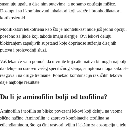
smanjuju upalu u disajnim putevima, a ne samo opuštaju mišiće.
Dostupni su i kombinovani inhalatori koji sadrže i bronhodilatator i
kortikosteroid.
Modifikatori leukotriena kao što je montelukast nude još jednu opciju,
posebno za ljude koji takođe imaju alergije. Ovi lekovi deluju
blokiranjem zapaljivih supstanci koje doprinose suženju disajnih
puteva i proizvodnji sluzi.
Vaš lekar će vam pomoći da utvrdite koja alternativa bi mogla najbolje
da deluje na osnovu vašeg specifičnog stanja, simptoma i toga kako ste
reagovali na druge tretmane. Ponekad kombinacija različitih lekova
daje najbolje rezultate.
Da li je aminofilin bolji od teofilina?
Aminofilin i teofilin su blisko povezani lekovi koji deluju na veoma
slične načine. Aminofilin je zapravo kombinacija teofilina sa
etilendiaminom, što ga čini rastvorljivijim i lakšim za apsorpciju u telu