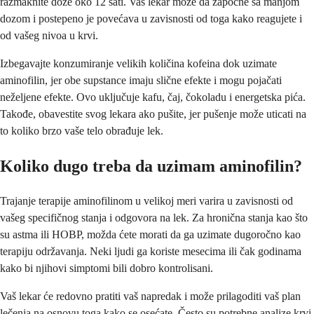
razmaknite doze oko 12 sati. Vaš lekar može da započne sa manjom
dozom i postepeno je povećava u zavisnosti od toga kako reagujete i
od vašeg nivoa u krvi.
Izbegavajte konzumiranje velikih količina kofeina dok uzimate
aminofilin, jer obe supstance imaju slične efekte i mogu pojačati
neželjene efekte. Ovo uključuje kafu, čaj, čokoladu i energetska pića.
Takođe, obavestite svog lekara ako pušite, jer pušenje može uticati na
to koliko brzo vaše telo obrađuje lek.
Koliko dugo treba da uzimam aminofilin?
Trajanje terapije aminofilinom u velikoj meri varira u zavisnosti od
vašeg specifičnog stanja i odgovora na lek. Za hronična stanja kao što
su astma ili HOBP, možda ćete morati da ga uzimate dugoročno kao
terapiju održavanja. Neki ljudi ga koriste mesecima ili čak godinama
kako bi njihovi simptomi bili dobro kontrolisani.
Vaš lekar će redovno pratiti vaš napredak i može prilagoditi vaš plan
lečenja na osnovu toga kako se osećate. Često su potrebne analize krvi