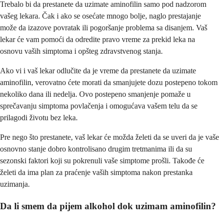
Trebalo bi da prestanete da uzimate aminofilin samo pod nadzorom
vašeg lekara. Čak i ako se osećate mnogo bolje, naglo prestajanje
može da izazove povratak ili pogoršanje problema sa disanjem. Vaš
lekar će vam pomoći da odredite pravo vreme za prekid leka na
osnovu vaših simptoma i opšteg zdravstvenog stanja.
Ako vi i vaš lekar odlučite da je vreme da prestanete da uzimate
aminofilin, verovatno ćete morati da smanjujete dozu postepeno tokom
nekoliko dana ili nedelja. Ovo postepeno smanjenje pomaže u
sprečavanju simptoma povlačenja i omogućava vašem telu da se
prilagodi životu bez leka.
Pre nego što prestanete, vaš lekar će možda želeti da se uveri da je vaše
osnovno stanje dobro kontrolisano drugim tretmanima ili da su
sezonski faktori koji su pokrenuli vaše simptome prošli. Takođe će
želeti da ima plan za praćenje vaših simptoma nakon prestanka
uzimanja.
Da li smem da pijem alkohol dok uzimam aminofilin?