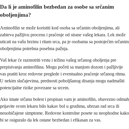
Da li je aminofilin bezbedan za osobe sa srčanim
oboljenjima?
Aminofilin se može koristiti kod osoba sa srčanim oboljenjima, ali
zahteva pažljivu procenu i praćenje od strane vašeg lekara. Lek može
uticati na vašu brzinu i ritam srca, pa je osobama sa postojećim srčanim
oboljenjima potrebna posebna pažnja.
Vaš lekar će razmotriti vrstu i težinu vašeg srčanog oboljenja pre
prepisivanja aminofilina. Mogu početi sa manjom dozom i pažljivije
vas pratiti kroz redovne preglede i eventualno praćenje srčanog ritma.
U nekim slučajevima, prednosti poboljšanog disanja mogu nadmašiti
potencijalne rizike povezane sa srcem.
Ako imate srčanu bolest i propisan vam je aminofilin, obavezno odmah
prijavite svom lekaru bilo kakav bol u grudima, ubrzan rad srca ili
neuobičajene simptome. Redovne kontrolne posete su neophodne kako
bi se osiguralo da lek ostane bezbedan i efikasan za vas.