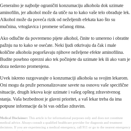
Generalno je najbolje ograničiti konzumaciju alkohola dok uzimate
aminofilin, jer alkohol može da utiče na to kako vaše telo obrađuje lek.
Alkohol može da poveća rizik od neželjenih efekata kao što su
mučnina, vrtoglavica i promene srčanog ritma.
Ako odlučite da povremeno pijete alkohol, činite to umereno i obratite
pažnju na to kako se osećate. Neki ljudi otkrivaju da čak i male
količine alkohola pogoršavaju njihove neželjene efekte aminofilina.
Budite posebno oprezni ako tek počinjete da uzimate lek ili ako vam je
doza nedavno promenjena.
Uvek iskreno razgovarajte o konzumaciji alkohola sa svojim lekarom.
Oni mogu da pruže personalizovane savete na osnovu vaše specifične
situacije, drugih lekova koje uzimate i vašeg opšteg zdravstvenog
stanja. Vaša bezbednost je glavni prioritet, a vaš lekar treba da ima
potpune informacije da bi vas održao zdravim.
Medical Disclaimer:
This article is for informational purposes only and does not constitute
medical advice. Always consult a qualified healthcare provider for diagnosis and treatment
decisions. If you are experiencing a medical emergency, call 911 or go to the nearest emergency