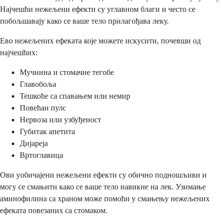
Најчешћи нежељени ефекти су углавном благи и често се
побољшавају како се ваше тело прилагођава леку.
Ево нежељених ефеката које можете искусити, почевши од
најчешћих:
Мучнина и стомачне тегобе
Главобоља
Тешкоће са спавањем или немир
Повећан пулс
Нервоза или узбуђеност
Губитак апетита
Дијареја
Вртоглавица
Ови уобичајени нежељени ефекти су обично подношљиви и
могу се смањити како се ваше тело навикне на лек. Узимање
аминофилина са храном може помоћи у смањењу нежељених
ефеката повезаних са стомаком.