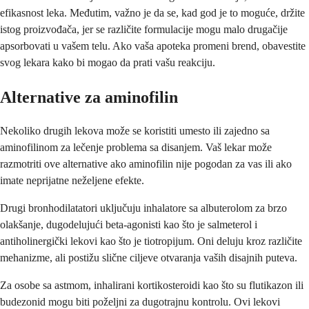
efikasnost leka. Međutim, važno je da se, kad god je to moguće, držite
istog proizvođača, jer se različite formulacije mogu malo drugačije
apsorbovati u vašem telu. Ako vaša apoteka promeni brend, obavestite
svog lekara kako bi mogao da prati vašu reakciju.
Alternative za aminofilin
Nekoliko drugih lekova može se koristiti umesto ili zajedno sa
aminofilinom za lečenje problema sa disanjem. Vaš lekar može
razmotriti ove alternative ako aminofilin nije pogodan za vas ili ako
imate neprijatne neželjene efekte.
Drugi bronhodilatatori uključuju inhalatore sa albuterolom za brzo
olakšanje, dugodelujući beta-agonisti kao što je salmeterol i
antiholinergički lekovi kao što je tiotropijum. Oni deluju kroz različite
mehanizme, ali postižu slične ciljeve otvaranja vaših disajnih puteva.
Za osobe sa astmom, inhalirani kortikosteroidi kao što su flutikazon ili
budezonid mogu biti poželjni za dugotrajnu kontrolu. Ovi lekovi