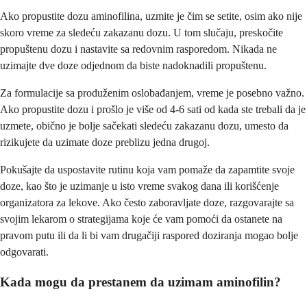
Ako propustite dozu aminofilina, uzmite je čim se setite, osim ako nije
skoro vreme za sledeću zakazanu dozu. U tom slučaju, preskočite
propuštenu dozu i nastavite sa redovnim rasporedom. Nikada ne
uzimajte dve doze odjednom da biste nadoknadili propuštenu.
Za formulacije sa produženim oslobađanjem, vreme je posebno važno.
Ako propustite dozu i prošlo je više od 4-6 sati od kada ste trebali da je
uzmete, obično je bolje sačekati sledeću zakazanu dozu, umesto da
rizikujete da uzimate doze preblizu jedna drugoj.
Pokušajte da uspostavite rutinu koja vam pomaže da zapamtite svoje
doze, kao što je uzimanje u isto vreme svakog dana ili korišćenje
organizatora za lekove. Ako često zaboravljate doze, razgovarajte sa
svojim lekarom o strategijama koje će vam pomoći da ostanete na
pravom putu ili da li bi vam drugačiji raspored doziranja mogao bolje
odgovarati.
Kada mogu da prestanem da uzimam aminofilin?