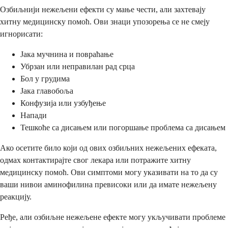
Озбиљнији нежељени ефекти су мање чести, али захтевају
хитну медицинску помоћ. Ови знаци упозорења се не смеју
игнорисати:
Јака мучнина и повраћање
Убрзан или неправилан рад срца
Бол у грудима
Јака главобоља
Конфузија или узбуђење
Напади
Тешкоће са дисањем или погоршање проблема са дисањем
Ако осетите било који од ових озбиљних нежељених ефеката,
одмах контактирајте свог лекара или потражите хитну
медицинску помоћ. Ови симптоми могу указивати на то да су
ваши нивои аминофилина превисоки или да имате нежељену
реакцију.
Ређе, али озбиљне нежељене ефекте могу укључивати проблеме