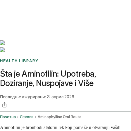
Benchmarks
Stories
FAQ
Sign up / Log in
HEALTH LIBRARY
Šta je Aminofilin: Upotreba,
Doziranje, Nuspojave i Više
Последње ажурирање
3. април 2026.
Почетна
Лекови
Aminophylline Oral Route
Aminofilin je bronhodilatatorni lek koji pomaže u otvaranju vaših