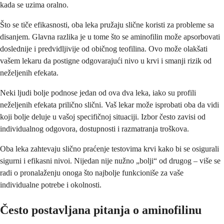
kada se uzima oralno.
Što se tiče efikasnosti, oba leka pružaju slične koristi za probleme sa
disanjem. Glavna razlika je u tome što se aminofilin može apsorbovati
doslednije i predvidljivije od običnog teofilina. Ovo može olakšati
vašem lekaru da postigne odgovarajući nivo u krvi i smanji rizik od
neželjenih efekata.
Neki ljudi bolje podnose jedan od ova dva leka, iako su profili
neželjenih efekata prilično slični. Vaš lekar može isprobati oba da vidi
koji bolje deluje u vašoj specifičnoj situaciji. Izbor često zavisi od
individualnog odgovora, dostupnosti i razmatranja troškova.
Oba leka zahtevaju slično praćenje testovima krvi kako bi se osigurali
sigurni i efikasni nivoi. Nijedan nije nužno „bolji“ od drugog – više se
radi o pronalaženju onoga što najbolje funkcioniše za vaše
individualne potrebe i okolnosti.
Često postavljana pitanja o aminofilinu