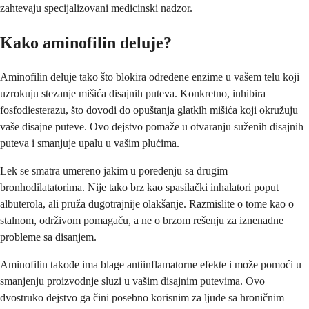
zahtevaju specijalizovani medicinski nadzor.
Kako aminofilin deluje?
Aminofilin deluje tako što blokira određene enzime u vašem telu koji
uzrokuju stezanje mišića disajnih puteva. Konkretno, inhibira
fosfodiesterazu, što dovodi do opuštanja glatkih mišića koji okružuju
vaše disajne puteve. Ovo dejstvo pomaže u otvaranju suženih disajnih
puteva i smanjuje upalu u vašim plućima.
Lek se smatra umereno jakim u poređenju sa drugim
bronhodilatatorima. Nije tako brz kao spasilački inhalatori poput
albuterola, ali pruža dugotrajnije olakšanje. Razmislite o tome kao o
stalnom, održivom pomagaču, a ne o brzom rešenju za iznenadne
probleme sa disanjem.
Aminofilin takođe ima blage antiinflamatorne efekte i može pomoći u
smanjenju proizvodnje sluzi u vašim disajnim putevima. Ovo
dvostruko dejstvo ga čini posebno korisnim za ljude sa hroničnim