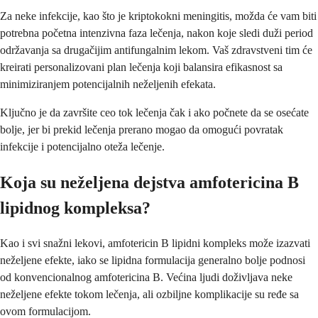
Za neke infekcije, kao što je kriptokokni meningitis, možda će vam biti
potrebna početna intenzivna faza lečenja, nakon koje sledi duži period
održavanja sa drugačijim antifungalnim lekom. Vaš zdravstveni tim će
kreirati personalizovani plan lečenja koji balansira efikasnost sa
minimiziranjem potencijalnih neželjenih efekata.
Ključno je da završite ceo tok lečenja čak i ako počnete da se osećate
bolje, jer bi prekid lečenja prerano mogao da omogući povratak
infekcije i potencijalno oteža lečenje.
Koja su neželjena dejstva amfotericina B
lipidnog kompleksa?
Kao i svi snažni lekovi, amfotericin B lipidni kompleks može izazvati
neželjene efekte, iako se lipidna formulacija generalno bolje podnosi
od konvencionalnog amfotericina B. Većina ljudi doživljava neke
neželjene efekte tokom lečenja, ali ozbiljne komplikacije su ređe sa
ovom formulacijom.