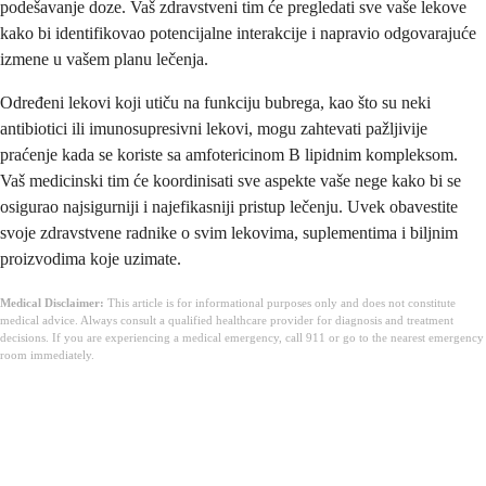
podešavanje doze. Vaš zdravstveni tim će pregledati sve vaše lekove
kako bi identifikovao potencijalne interakcije i napravio odgovarajuće
izmene u vašem planu lečenja.
Određeni lekovi koji utiču na funkciju bubrega, kao što su neki
antibiotici ili imunosupresivni lekovi, mogu zahtevati pažljivije
praćenje kada se koriste sa amfotericinom B lipidnim kompleksom.
Vaš medicinski tim će koordinisati sve aspekte vaše nege kako bi se
osigurao najsigurniji i najefikasniji pristup lečenju. Uvek obavestite
svoje zdravstvene radnike o svim lekovima, suplementima i biljnim
proizvodima koje uzimate.
Medical Disclaimer:
This article is for informational purposes only and does not constitute
medical advice. Always consult a qualified healthcare provider for diagnosis and treatment
decisions. If you are experiencing a medical emergency, call 911 or go to the nearest emergency
room immediately.