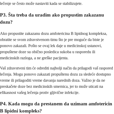
lečenje se često može nastaviti kada se stabilizujete.
P3. Šta treba da uradim ako propustim zakazanu
dozu?
Ako propustite zakazanu dozu amfotericina B lipidnog kompleksa,
obratite se svom zdravstvenom timu što je pre moguće da biste je
ponovo zakazali. Pošto se ovaj lek daje u medicinskoj ustanovi,
propuštene doze su obično posledica sukoba u rasporedu ili
medicinskih razloga, a ne greške pacijenta.
Vaš zdravstveni tim će odrediti najbolji način da prilagodi vaš raspored
lečenja. Mogu ponovo zakazati propuštenu dozu za sledeće dostupno
vreme ili prilagoditi vreme davanja narednih doza. Važno je da ne
preskačete doze bez medicinskih smernica, jer to može uticati na
efikasnost vašeg lečenja protiv gljivične infekcije.
P4. Kada mogu da prestanem da uzimam amfotericin
B lipidni kompleks?