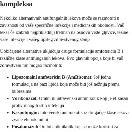
kompleksa
Nekoliko alternativnih antifungalnih lekova može se razmotriti u
zavisnosti od vaše specifične infekcije i medicinskih okolnosti. Vaš
lekar će izabrati najprikladniji tretman na osnovu vrste gljivice, težine
vaše infekcije i vašeg opšteg zdravstvenog stanja.
Uobičajene alternative uključuju druge formulacije amfotericin B i
različite klase antifungalnih lekova. Evo glavnih opcija koje bi vaš
zdravstveni tim mogao razmotriti:
Lipozomalni amfotericin B (AmBisome):
Još jedna
formulacija na bazi lipida koja može biti još nežnija prema
bubrezima
Vorikonazol:
Oralni ili intravenski antimikotik koji je efikasan
protiv mnogih istih infekcija
Kaspofungin:
Intravenski antimikotik iz drugačije klase lekova
zvane ehinokandini
Posakonazol:
Oralni antimikotik koji se može koristiti za