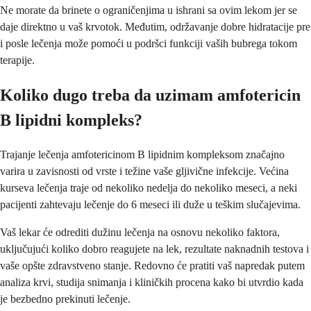
Ne morate da brinete o ograničenjima u ishrani sa ovim lekom jer se
daje direktno u vaš krvotok. Međutim, održavanje dobre hidratacije pre
i posle lečenja može pomoći u podršci funkciji vaših bubrega tokom
terapije.
Koliko dugo treba da uzimam amfotericin
B lipidni kompleks?
Trajanje lečenja amfotericinom B lipidnim kompleksom značajno
varira u zavisnosti od vrste i težine vaše gljivične infekcije. Većina
kurseva lečenja traje od nekoliko nedelja do nekoliko meseci, a neki
pacijenti zahtevaju lečenje do 6 meseci ili duže u teškim slučajevima.
Vaš lekar će odrediti dužinu lečenja na osnovu nekoliko faktora,
uključujući koliko dobro reagujete na lek, rezultate naknadnih testova i
vaše opšte zdravstveno stanje. Redovno će pratiti vaš napredak putem
analiza krvi, studija snimanja i kliničkih procena kako bi utvrdio kada
je bezbedno prekinuti lečenje.