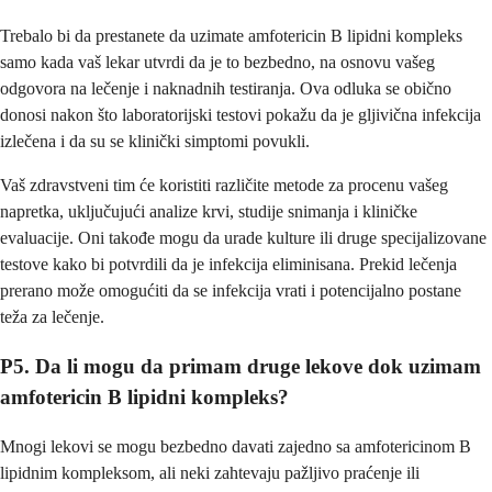
Trebalo bi da prestanete da uzimate amfotericin B lipidni kompleks
samo kada vaš lekar utvrdi da je to bezbedno, na osnovu vašeg
odgovora na lečenje i naknadnih testiranja. Ova odluka se obično
donosi nakon što laboratorijski testovi pokažu da je gljivična infekcija
izlečena i da su se klinički simptomi povukli.
Vaš zdravstveni tim će koristiti različite metode za procenu vašeg
napretka, uključujući analize krvi, studije snimanja i kliničke
evaluacije. Oni takođe mogu da urade kulture ili druge specijalizovane
testove kako bi potvrdili da je infekcija eliminisana. Prekid lečenja
prerano može omogućiti da se infekcija vrati i potencijalno postane
teža za lečenje.
P5. Da li mogu da primam druge lekove dok uzimam
amfotericin B lipidni kompleks?
Mnogi lekovi se mogu bezbedno davati zajedno sa amfotericinom B
lipidnim kompleksom, ali neki zahtevaju pažljivo praćenje ili