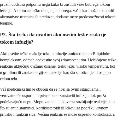
pružiti dodatnu potpornu negu kako bi zaštitili vaše bubrege tokom
lečenja. Ako imate teško oboljenje bubrega, vaš lekar može razmotriti
alternativne tretmane ili preduzeti dodatne mere predostrožnosti tokom
terapije.
P2. Šta treba da uradim ako osetim teške reakcije
tokom infuzije?
Ako osetite teške reakcije tokom infuzije amfotericinom B lipidnim
kompleksom, odmah obavestite svoj zdravstveni tim. Uobičajene teške
reakcije uključuju otežano disanje, tešku jezu, visoku temperaturu, bol
u grudima ili znake alergijske reakcije kao što su oticanje ili osip po
celom telu.
Vaš medicinski tim je obučen da se nosi sa ovim situacijama i
verovatno će usporiti ili privremeno zaustaviti infuziju dok pruža
podržavajuću negu. Mogu vam dati lekove za suzbijanje reakcije, kao
što su antihistaminici, kortikosteroidi ili lekovi za podršku krvnom
pritisku i funkciji srca. Većina reakcija se može uspešno kontrolisati, a