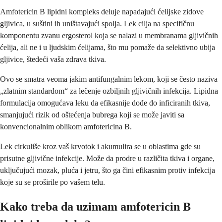
Amfotericin B lipidni kompleks deluje napadajući ćelijske zidove
gljivica, u suštini ih uništavajući spolja. Lek cilja na specifičnu
komponentu zvanu ergosterol koja se nalazi u membranama gljivičnih
ćelija, ali ne i u ljudskim ćelijama, što mu pomaže da selektivno ubija
gljivice, štedeći vaša zdrava tkiva.
Ovo se smatra veoma jakim antifungalnim lekom, koji se često naziva
„zlatnim standardom“ za lečenje ozbiljnih gljivičnih infekcija. Lipidna
formulacija omogućava leku da efikasnije dođe do inficiranih tkiva,
smanjujući rizik od oštećenja bubrega koji se može javiti sa
konvencionalnim oblikom amfotericina B.
Lek cirkuliše kroz vaš krvotok i akumulira se u oblastima gde su
prisutne gljivične infekcije. Može da prodre u različita tkiva i organe,
uključujući mozak, pluća i jetru, što ga čini efikasnim protiv infekcija
koje su se proširile po vašem telu.
Kako treba da uzimam amfotericin B