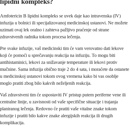
lipidni kompleks?
Amfotericin B lipidni kompleks se uvek daje kao intravenska (IV)
infuzija u bolnici ili specijalizovanoj medicinskoj ustanovi. Ne možete
uzimati ovaj lek oralno i zahteva pažljivo praćenje od strane
zdravstvenih radnika tokom procesa lečenja.
Pre svake infuzije, vaš medicinski tim će vam verovatno dati lekove
koji će pomoći u sprečavanju reakcija na infuziju. To mogu biti
antihistaminici, lekovi za snižavanje temperature ili lekovi protiv
mučnine. Sama infuzija obično traje 2 do 4 sata, i moraćete da ostanete
u medicinskoj ustanovi tokom ovog vremena kako bi vas osoblje
moglo pratiti zbog bilo kakvih neželjenih reakcija.
Vaš zdravstveni tim će uspostaviti IV pristup putem periferne vene ili
centralne linije, u zavisnosti od vaše specifične situacije i trajanja
planiranog lečenja. Redovno će pratiti vaše vitalne znake tokom
infuzije i pratiti bilo kakve znake alergijskih reakcija ili drugih
komplikacija.