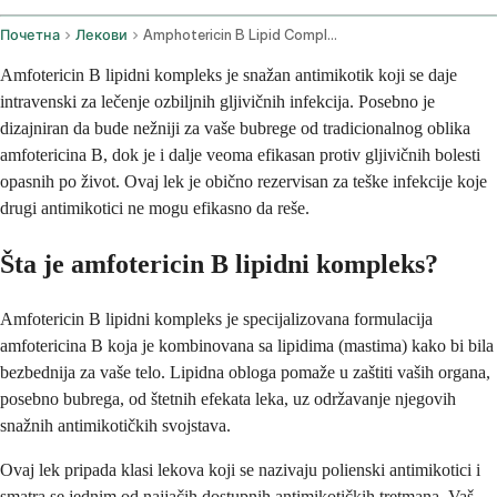
Почетна
Лекови
Amphotericin B Lipid Complex Intravenous Route Injection Route
Amfotericin B lipidni kompleks je snažan antimikotik koji se daje
intravenski za lečenje ozbiljnih gljivičnih infekcija. Posebno je
dizajniran da bude nežniji za vaše bubrege od tradicionalnog oblika
amfotericina B, dok je i dalje veoma efikasan protiv gljivičnih bolesti
opasnih po život. Ovaj lek je obično rezervisan za teške infekcije koje
drugi antimikotici ne mogu efikasno da reše.
Šta je amfotericin B lipidni kompleks?
Amfotericin B lipidni kompleks je specijalizovana formulacija
amfotericina B koja je kombinovana sa lipidima (mastima) kako bi bila
bezbednija za vaše telo. Lipidna obloga pomaže u zaštiti vaših organa,
posebno bubrega, od štetnih efekata leka, uz održavanje njegovih
snažnih antimikotičkih svojstava.
Ovaj lek pripada klasi lekova koji se nazivaju polienski antimikotici i
smatra se jednim od najjačih dostupnih antimikotičkih tretmana. Vaš