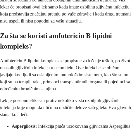
lekar će propisati ovaj lek samo kada imate ozbiljnu gljivičnu infekciju
koja predstavlja značajnu pretnju po vaše zdravlje i kada drugi tretmani
nisu uspeli ili nisu pogodni za vašu situaciju.
Za šta se koristi amfotericin B lipidni
kompleks?
Amfotericin B lipidni kompleks se propisuje za lečenje teških, po život
opasnih gljivičnih infekcija u celom telu. Ove infekcije se obično
javljaju kod ljudi sa oslabljenim imunološkim sistemom, kao što su oni
koji su na terapiji raka, primaoci transplantiranih organa ili pojedinci sa
određenim hroničnim stanjima.
Lek je posebno efikasan protiv nekoliko vrsta ozbiljnih gljivičnih
infekcija koje mogu da utiču na različite delove vašeg tela. Evo glavnih
stanja koja leči:
Aspergilosis:
Infekcija pluća uzrokovana gljivicama Aspergillus