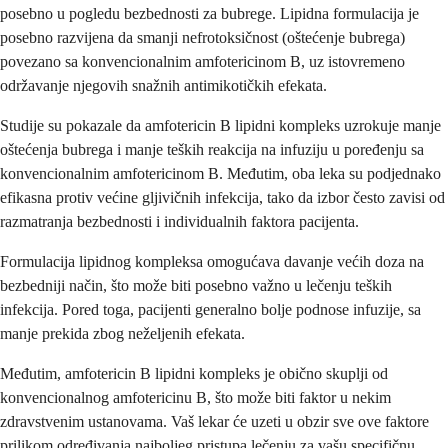
posebno u pogledu bezbednosti za bubrege. Lipidna formulacija je
posebno razvijena da smanji nefrotoksičnost (oštećenje bubrega)
povezano sa konvencionalnim amfotericinom B, uz istovremeno
održavanje njegovih snažnih antimikotičkih efekata.
Studije su pokazale da amfotericin B lipidni kompleks uzrokuje manje
oštećenja bubrega i manje teških reakcija na infuziju u poređenju sa
konvencionalnim amfotericinom B. Međutim, oba leka su podjednako
efikasna protiv većine gljivičnih infekcija, tako da izbor često zavisi od
razmatranja bezbednosti i individualnih faktora pacijenta.
Formulacija lipidnog kompleksa omogućava davanje većih doza na
bezbedniji način, što može biti posebno važno u lečenju teških
infekcija. Pored toga, pacijenti generalno bolje podnose infuzije, sa
manje prekida zbog neželjenih efekata.
Međutim, amfotericin B lipidni kompleks je obično skuplji od
konvencionalnog amfotericinu B, što može biti faktor u nekim
zdravstvenim ustanovama. Vaš lekar će uzeti u obzir sve ove faktore
prilikom određivanja najboljeg pristupa lečenju za vašu specifičnu