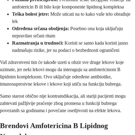
amfotericin B ili bilo koje komponente lipidnog kompleksa
Teška bolest jetre:
Može uticati na to kako vaše telo obrađuje
lek
Određena srčana oboljenja:
Posebno ona koja uključuju
nepravilan srčani ritam
Razmatranja u trudnoći:
Koristi se samo kada koristi jasno
nadmašuju rizike, jer su podaci o bezbednosti ograničeni
Vaš zdravstveni tim će takođe uzeti u obzir sve druge lekove koje
uzimate, jer neki lekovi mogu da interaguju sa amfotericinom B
lipidnim kompleksom. Ovo uključuje određene antibiotike,
imunosupresivne lekove i lekove koji utiču na funkciju bubrega.
Samo starost obično nije kontraindikacija, ali stariji pacijenti mogu
zahtevati pažljivije praćenje zbog promena u funkciji bubrega
povezanih sa godinama i povećane osetljivosti na efekte lekova.
Brendovi Amfotericina B Lipidnog