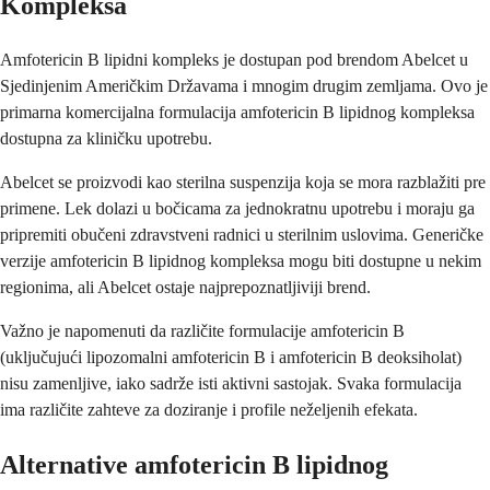
Kompleksa
Amfotericin B lipidni kompleks je dostupan pod brendom Abelcet u
Sjedinjenim Američkim Državama i mnogim drugim zemljama. Ovo je
primarna komercijalna formulacija amfotericin B lipidnog kompleksa
dostupna za kliničku upotrebu.
Abelcet se proizvodi kao sterilna suspenzija koja se mora razblažiti pre
primene. Lek dolazi u bočicama za jednokratnu upotrebu i moraju ga
pripremiti obučeni zdravstveni radnici u sterilnim uslovima. Generičke
verzije amfotericin B lipidnog kompleksa mogu biti dostupne u nekim
regionima, ali Abelcet ostaje najprepoznatljiviji brend.
Važno je napomenuti da različite formulacije amfotericin B
(uključujući lipozomalni amfotericin B i amfotericin B deoksiholat)
nisu zamenljive, iako sadrže isti aktivni sastojak. Svaka formulacija
ima različite zahteve za doziranje i profile neželjenih efekata.
Alternative amfotericin B lipidnog