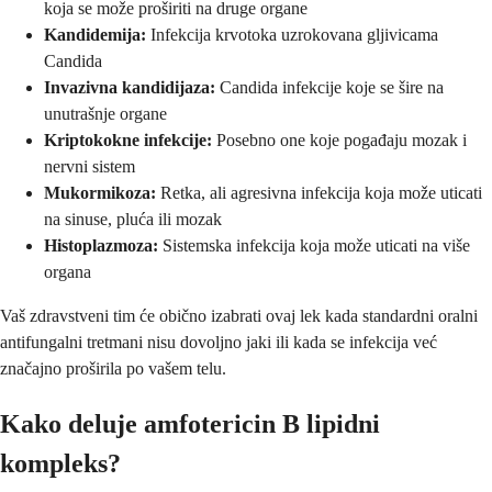
koja se može proširiti na druge organe
Kandidemija:
Infekcija krvotoka uzrokovana gljivicama
Candida
Invazivna kandidijaza:
Candida infekcije koje se šire na
unutrašnje organe
Kriptokokne infekcije:
Posebno one koje pogađaju mozak i
nervni sistem
Mukormikoza:
Retka, ali agresivna infekcija koja može uticati
na sinuse, pluća ili mozak
Histoplazmoza:
Sistemska infekcija koja može uticati na više
organa
Vaš zdravstveni tim će obično izabrati ovaj lek kada standardni oralni
antifungalni tretmani nisu dovoljno jaki ili kada se infekcija već
značajno proširila po vašem telu.
Kako deluje amfotericin B lipidni
kompleks?