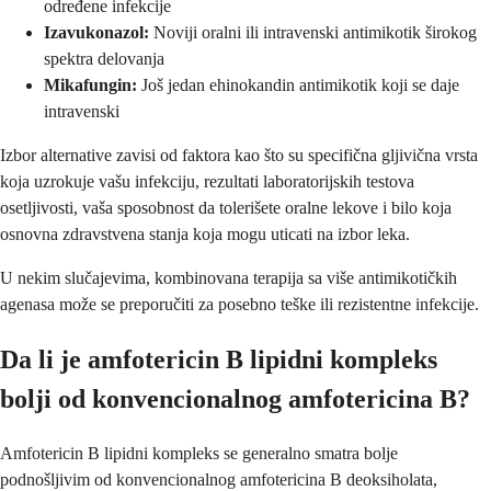
određene infekcije
Izavukonazol:
Noviji oralni ili intravenski antimikotik širokog
spektra delovanja
Mikafungin:
Još jedan ehinokandin antimikotik koji se daje
intravenski
Izbor alternative zavisi od faktora kao što su specifična gljivična vrsta
koja uzrokuje vašu infekciju, rezultati laboratorijskih testova
osetljivosti, vaša sposobnost da tolerišete oralne lekove i bilo koja
osnovna zdravstvena stanja koja mogu uticati na izbor leka.
U nekim slučajevima, kombinovana terapija sa više antimikotičkih
agenasa može se preporučiti za posebno teške ili rezistentne infekcije.
Da li je amfotericin B lipidni kompleks
bolji od konvencionalnog amfotericina B?
Amfotericin B lipidni kompleks se generalno smatra bolje
podnošljivim od konvencionalnog amfotericina B deoksiholata,