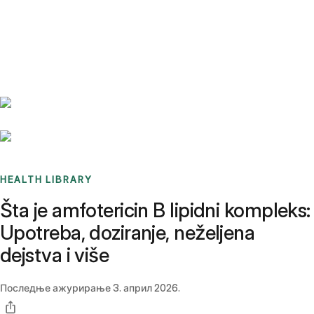
Benchmarks
Stories
FAQ
Sign up / Log in
HEALTH LIBRARY
Šta je amfotericin B lipidni kompleks:
Upotreba, doziranje, neželjena
dejstva i više
Последње ажурирање
3. април 2026.