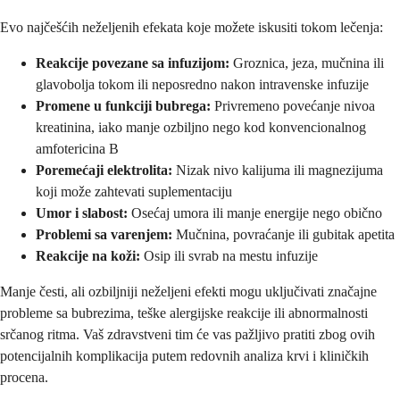
Evo najčešćih neželjenih efekata koje možete iskusiti tokom lečenja:
Reakcije povezane sa infuzijom:
Groznica, jeza, mučnina ili
glavobolja tokom ili neposredno nakon intravenske infuzije
Promene u funkciji bubrega:
Privremeno povećanje nivoa
kreatinina, iako manje ozbiljno nego kod konvencionalnog
amfotericina B
Poremećaji elektrolita:
Nizak nivo kalijuma ili magnezijuma
koji može zahtevati suplementaciju
Umor i slabost:
Osećaj umora ili manje energije nego obično
Problemi sa varenjem:
Mučnina, povraćanje ili gubitak apetita
Reakcije na koži:
Osip ili svrab na mestu infuzije
Manje česti, ali ozbiljniji neželjeni efekti mogu uključivati značajne
probleme sa bubrezima, teške alergijske reakcije ili abnormalnosti
srčanog ritma. Vaš zdravstveni tim će vas pažljivo pratiti zbog ovih
potencijalnih komplikacija putem redovnih analiza krvi i kliničkih
procena.