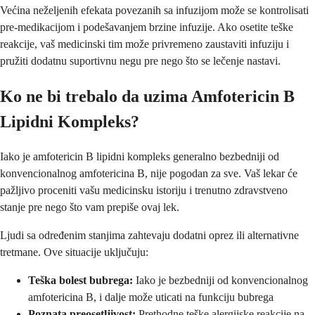
Većina neželjenih efekata povezanih sa infuzijom može se kontrolisati
pre-medikacijom i podešavanjem brzine infuzije. Ako osetite teške
reakcije, vaš medicinski tim može privremeno zaustaviti infuziju i
pružiti dodatnu suportivnu negu pre nego što se lečenje nastavi.
Ko ne bi trebalo da uzima Amfotericin B
Lipidni Kompleks?
Iako je amfotericin B lipidni kompleks generalno bezbedniji od
konvencionalnog amfotericina B, nije pogodan za sve. Vaš lekar će
pažljivo proceniti vašu medicinsku istoriju i trenutno zdravstveno
stanje pre nego što vam prepiše ovaj lek.
Ljudi sa određenim stanjima zahtevaju dodatni oprez ili alternativne
tretmane. Ove situacije uključuju:
Teška bolest bubrega:
Iako je bezbedniji od konvencionalnog
amfotericina B, i dalje može uticati na funkciju bubrega
Poznata preosetljivost:
Prethodne teške alergijske reakcije na