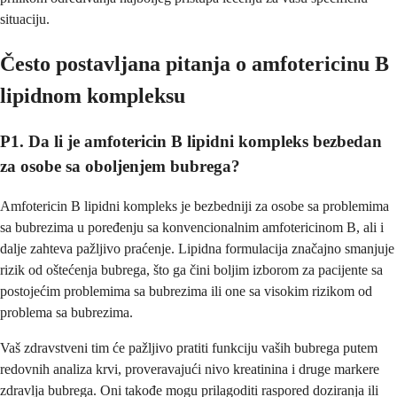
situaciju.
Često postavljana pitanja o amfotericinu B
lipidnom kompleksu
P1. Da li je amfotericin B lipidni kompleks bezbedan
za osobe sa oboljenjem bubrega?
Amfotericin B lipidni kompleks je bezbedniji za osobe sa problemima
sa bubrezima u poređenju sa konvencionalnim amfotericinom B, ali i
dalje zahteva pažljivo praćenje. Lipidna formulacija značajno smanjuje
rizik od oštećenja bubrega, što ga čini boljim izborom za pacijente sa
postojećim problemima sa bubrezima ili one sa visokim rizikom od
problema sa bubrezima.
Vaš zdravstveni tim će pažljivo pratiti funkciju vaših bubrega putem
redovnih analiza krvi, proveravajući nivo kreatinina i druge markere
zdravlja bubrega. Oni takođe mogu prilagoditi raspored doziranja ili