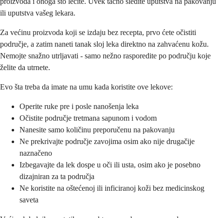
proizvoda i onoga što lečite. Uvek tačno sledite uputstva na pakovanju
ili uputstva vašeg lekara.
Za većinu proizvoda koji se izdaju bez recepta, prvo ćete očistiti
područje, a zatim naneti tanak sloj leka direktno na zahvaćenu kožu.
Nemojte snažno utrljavati - samo nežno rasporedite po području koje
želite da utrnete.
Evo šta treba da imate na umu kada koristite ove lekove:
Operite ruke pre i posle nanošenja leka
Očistite područje tretmana sapunom i vodom
Nanesite samo količinu preporučenu na pakovanju
Ne prekrivajte područje zavojima osim ako nije drugačije
naznačeno
Izbegavajte da lek dospe u oči ili usta, osim ako je posebno
dizajniran za ta područja
Ne koristite na oštećenoj ili inficiranoj koži bez medicinskog
saveta