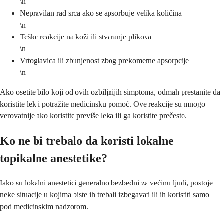
\n
Nepravilan rad srca ako se apsorbuje velika količina
\n
Teške reakcije na koži ili stvaranje plikova
\n
Vrtoglavica ili zbunjenost zbog prekomerne apsorpcije
\n
Ako osetite bilo koji od ovih ozbiljnijih simptoma, odmah prestanite da
koristite lek i potražite medicinsku pomoć. Ove reakcije su mnogo
verovatnije ako koristite previše leka ili ga koristite prečesto.
Ko ne bi trebalo da koristi lokalne
topikalne anestetike?
Iako su lokalni anestetici generalno bezbedni za većinu ljudi, postoje
neke situacije u kojima biste ih trebali izbegavati ili ih koristiti samo
pod medicinskim nadzorom.