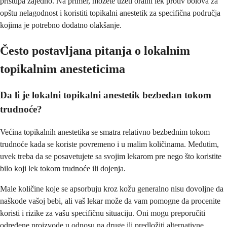
pristupa zajedno. Na primer, možete uzeti oralni lek protiv bolova za
opštu nelagodnost i koristiti topikalni anestetik za specifična područja
kojima je potrebno dodatno olakšanje.
Često postavljana pitanja o lokalnim
topikalnim anesteticima
Da li je lokalni topikalni anestetik bezbedan tokom
trudnoće?
Većina topikalnih anestetika se smatra relativno bezbednim tokom
trudnoće kada se koriste povremeno i u malim količinama. Međutim,
uvek treba da se posavetujete sa svojim lekarom pre nego što koristite
bilo koji lek tokom trudnoće ili dojenja.
Male količine koje se apsorbuju kroz kožu generalno nisu dovoljne da
naškode vašoj bebi, ali vaš lekar može da vam pomogne da procenite
koristi i rizike za vašu specifičnu situaciju. Oni mogu preporučiti
određene proizvode u odnosu na druge ili predložiti alternativne