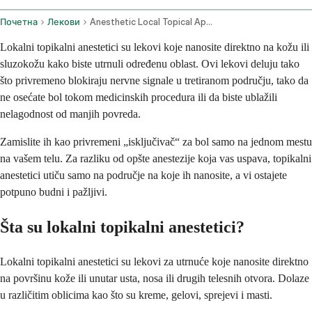
Почетна
Лекови
Anesthetic Local Topical Application Route
Lokalni topikalni anestetici su lekovi koje nanosite direktno na kožu ili
sluzokožu kako biste utrnuli određenu oblast. Ovi lekovi deluju tako
što privremeno blokiraju nervne signale u tretiranom području, tako da
ne osećate bol tokom medicinskih procedura ili da biste ublažili
nelagodnost od manjih povreda.
Zamislite ih kao privremeni „isključivač“ za bol samo na jednom mestu
na vašem telu. Za razliku od opšte anestezije koja vas uspava, topikalni
anestetici utiču samo na područje na koje ih nanosite, a vi ostajete
potpuno budni i pažljivi.
Šta su lokalni topikalni anestetici?
Lokalni topikalni anestetici su lekovi za utrnuće koje nanosite direktno
na površinu kože ili unutar usta, nosa ili drugih telesnih otvora. Dolaze
u različitim oblicima kao što su kreme, gelovi, sprejevi i masti.