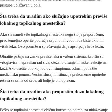
pristupe ublažavanju bola.
Šta treba da uradim ako slučajno upotrebim previše
lokalnog topikalnog anestetika?
Ako ste naneli više topikalnog anestetika nego što je preporučeno,
prvo temeljno operite područje sapunom i vodom da biste uklonili
višak leka. Ovo pomaže u sprečavanju dalje apsorpcije kroz kožu.
Obratite pažnju na znake previše leka u vašem sistemu, kao što su
vrtoglavica, nepravilan rad srca, otežano disanje ili teške reakcije na
koži. Ako osetite bilo koji od ovih simptoma, odmah potražite
medicinsku pomoć. Većina slučajnih situacija prekomerne upotrebe
rešava se sama od sebe, ali bolje je biti oprezan.
Šta treba da uradim ako propustim dozu lokalnog
topikalnog anestetika?
Pošto se topikalni anestetici obično koriste po potrebi za ublažavanje