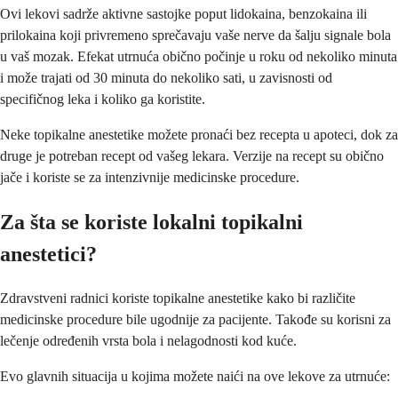
Ovi lekovi sadrže aktivne sastojke poput lidokaina, benzokaina ili
prilokaina koji privremeno sprečavaju vaše nerve da šalju signale bola
u vaš mozak. Efekat utrnuća obično počinje u roku od nekoliko minuta
i može trajati od 30 minuta do nekoliko sati, u zavisnosti od
specifičnog leka i koliko ga koristite.
Neke topikalne anestetike možete pronaći bez recepta u apoteci, dok za
druge je potreban recept od vašeg lekara. Verzije na recept su obično
jače i koriste se za intenzivnije medicinske procedure.
Za šta se koriste lokalni topikalni
anestetici?
Zdravstveni radnici koriste topikalne anestetike kako bi različite
medicinske procedure bile ugodnije za pacijente. Takođe su korisni za
lečenje određenih vrsta bola i nelagodnosti kod kuće.
Evo glavnih situacija u kojima možete naići na ove lekove za utrnuće: