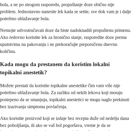
bola, a ne po strogom rasporedu, propuštanje doze obično nije
problem. Jednostavno nanesite lek kada se setite, sve dok vam je i dalje
potrebno ublažavanje bola.
Nemojte udvostručavati doze da biste nadoknadili propuštenu primenu.
Ako redovno koristite lek za hronično stanje, rasporedite doze prema
uputstvima na pakovanju i ne prekoračujte preporučenu dnevnu
količinu.
Kada mogu da prestanem da koristim lokalni
topikalni anestetik?
Možete prestati da koristite topikalne anestetike čim vam više nije
potrebno ublažavanje bola. Za razliku od nekih lekova koji moraju
postepeno da se smanjuju, topikalni anestetici se mogu naglo prekinuti
bez izazivanja simptoma povlačenja.
Ako koristite proizvod koji se izdaje bez recepta duže od nedelju dana
bez poboljšanja, ili ako se vaš bol pogoršava, vreme je da se