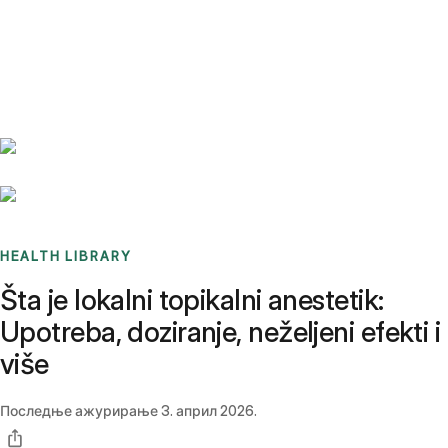
Benchmarks
Stories
FAQ
Sign up / Log in
HEALTH LIBRARY
Šta je lokalni topikalni anestetik:
Upotreba, doziranje, neželjeni efekti i
više
Последње ажурирање
3. април 2026.