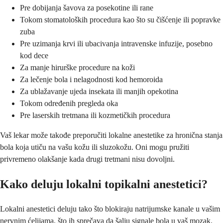
Pre dobijanja šavova za posekotine ili rane
Tokom stomatoloških procedura kao što su čišćenje ili popravke
zuba
Pre uzimanja krvi ili ubacivanja intravenske infuzije, posebno
kod dece
Za manje hirurške procedure na koži
Za lečenje bola i nelagodnosti kod hemoroida
Za ublažavanje ujeda insekata ili manjih opekotina
Tokom određenih pregleda oka
Pre laserskih tretmana ili kozmetičkih procedura
Vaš lekar može takođe preporučiti lokalne anestetike za hronična stanja
bola koja utiču na vašu kožu ili sluzokožu. Oni mogu pružiti
privremeno olakšanje kada drugi tretmani nisu dovoljni.
Kako deluju lokalni topikalni anestetici?
Lokalni anestetici deluju tako što blokiraju natrijumske kanale u vašim
nervnim ćelijama, što ih sprečava da šalju signale bola u vaš mozak.