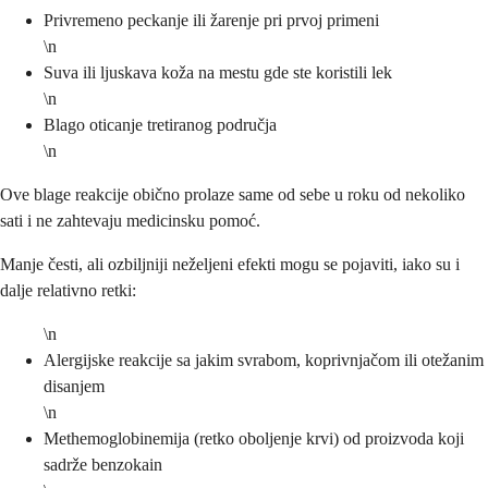
Privremeno peckanje ili žarenje pri prvoj primeni
\n
Suva ili ljuskava koža na mestu gde ste koristili lek
\n
Blago oticanje tretiranog područja
\n
Ove blage reakcije obično prolaze same od sebe u roku od nekoliko
sati i ne zahtevaju medicinsku pomoć.
Manje česti, ali ozbiljniji neželjeni efekti mogu se pojaviti, iako su i
dalje relativno retki:
\n
Alergijske reakcije sa jakim svrabom, koprivnjačom ili otežanim
disanjem
\n
Methemoglobinemija (retko oboljenje krvi) od proizvoda koji
sadrže benzokain