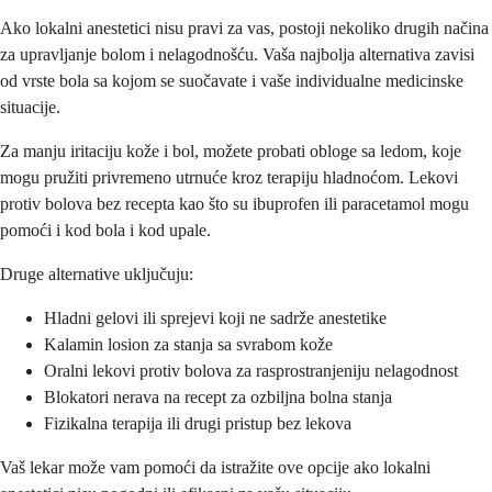
Ako lokalni anestetici nisu pravi za vas, postoji nekoliko drugih načina
za upravljanje bolom i nelagodnošću. Vaša najbolja alternativa zavisi
od vrste bola sa kojom se suočavate i vaše individualne medicinske
situacije.
Za manju iritaciju kože i bol, možete probati obloge sa ledom, koje
mogu pružiti privremeno utrnuće kroz terapiju hladnoćom. Lekovi
protiv bolova bez recepta kao što su ibuprofen ili paracetamol mogu
pomoći i kod bola i kod upale.
Druge alternative uključuju:
Hladni gelovi ili sprejevi koji ne sadrže anestetike
Kalamin losion za stanja sa svrabom kože
Oralni lekovi protiv bolova za rasprostranjeniju nelagodnost
Blokatori nerava na recept za ozbiljna bolna stanja
Fizikalna terapija ili drugi pristup bez lekova
Vaš lekar može vam pomoći da istražite ove opcije ako lokalni