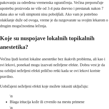
pakovanju za određena vremenska ograničenja. Većina preporučuje
upotrebu proizvoda ne više od 3-4 puta dnevno i prestanak nakon 7
dana ako se vaši simptomi nisu poboljšali. Ako vam je potrebno
olakšanje duže od ovoga, vreme je da razgovarate sa svojim lekarom o
drugim mogućnostima lečenja.
Koje su nuspojave lokalnih topikalnih
anestetika?
Većina ljudi koristi lokalne anestetike bez ikakvih problema, ali kao i
svi lekovi, ponekad mogu izazvati neželjene efekte. Dobra vest je da
su ozbiljni neželjeni efekti prilično retki kada se ovi lekovi koriste
pravilno.
Uobičajeni neželjeni efekti koje možete iskusiti uključuju:
\n
Blaga iritacija kože ili crvenilo na mestu primene
\n