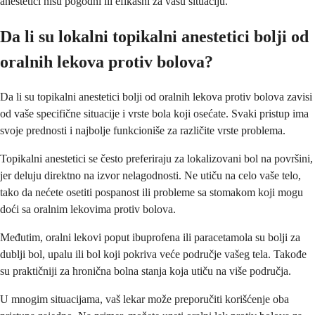
anestetici nisu pogodni ili efikasni za vašu situaciju.
Da li su lokalni topikalni anestetici bolji od
oralnih lekova protiv bolova?
Da li su topikalni anestetici bolji od oralnih lekova protiv bolova zavisi
od vaše specifične situacije i vrste bola koji osećate. Svaki pristup ima
svoje prednosti i najbolje funkcioniše za različite vrste problema.
Topikalni anestetici se često preferiraju za lokalizovani bol na površini,
jer deluju direktno na izvor nelagodnosti. Ne utiču na celo vaše telo,
tako da nećete osetiti pospanost ili probleme sa stomakom koji mogu
doći sa oralnim lekovima protiv bolova.
Međutim, oralni lekovi poput ibuprofena ili paracetamola su bolji za
dublji bol, upalu ili bol koji pokriva veće područje vašeg tela. Takođe
su praktičniji za hronična bolna stanja koja utiču na više područja.
U mnogim situacijama, vaš lekar može preporučiti korišćenje oba