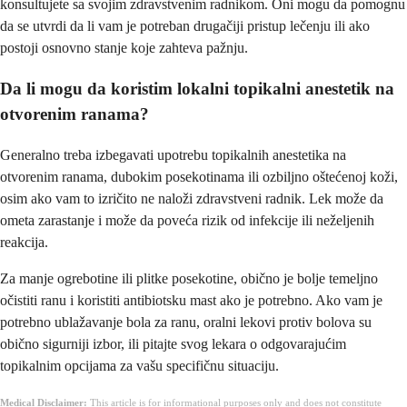
konsultujete sa svojim zdravstvenim radnikom. Oni mogu da pomognu
da se utvrdi da li vam je potreban drugačiji pristup lečenju ili ako
postoji osnovno stanje koje zahteva pažnju.
Da li mogu da koristim lokalni topikalni anestetik na
otvorenim ranama?
Generalno treba izbegavati upotrebu topikalnih anestetika na
otvorenim ranama, dubokim posekotinama ili ozbiljno oštećenoj koži,
osim ako vam to izričito ne naloži zdravstveni radnik. Lek može da
ometa zarastanje i može da poveća rizik od infekcije ili neželjenih
reakcija.
Za manje ogrebotine ili plitke posekotine, obično je bolje temeljno
očistiti ranu i koristiti antibiotsku mast ako je potrebno. Ako vam je
potrebno ublažavanje bola za ranu, oralni lekovi protiv bolova su
obično sigurniji izbor, ili pitajte svog lekara o odgovarajućim
topikalnim opcijama za vašu specifičnu situaciju.
Medical Disclaimer:
This article is for informational purposes only and does not constitute