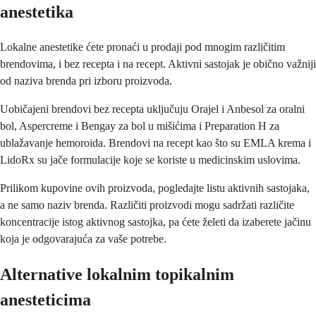
anestetika
Lokalne anestetike ćete pronaći u prodaji pod mnogim različitim
brendovima, i bez recepta i na recept. Aktivni sastojak je obično važniji
od naziva brenda pri izboru proizvoda.
Uobičajeni brendovi bez recepta uključuju Orajel i Anbesol za oralni
bol, Aspercreme i Bengay za bol u mišićima i Preparation H za
ublažavanje hemoroida. Brendovi na recept kao što su EMLA krema i
LidoRx su jače formulacije koje se koriste u medicinskim uslovima.
Prilikom kupovine ovih proizvoda, pogledajte listu aktivnih sastojaka,
a ne samo naziv brenda. Različiti proizvodi mogu sadržati različite
koncentracije istog aktivnog sastojka, pa ćete želeti da izaberete jačinu
koja je odgovarajuća za vaše potrebe.
Alternative lokalnim topikalnim
anesteticima