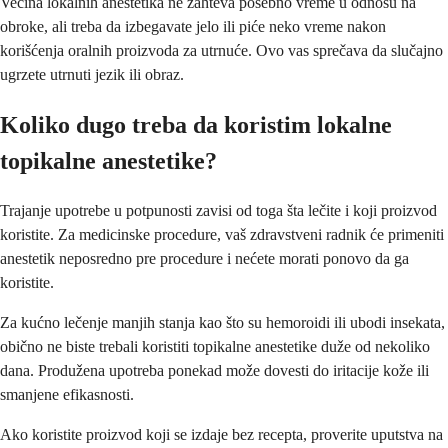
Većina lokalnih anestetika ne zahteva posebno vreme u odnosu na
obroke, ali treba da izbegavate jelo ili piće neko vreme nakon
korišćenja oralnih proizvoda za utrnuće. Ovo vas sprečava da slučajno
ugrzete utrnuti jezik ili obraz.
Koliko dugo treba da koristim lokalne
topikalne anestetike?
Trajanje upotrebe u potpunosti zavisi od toga šta lečite i koji proizvod
koristite. Za medicinske procedure, vaš zdravstveni radnik će primeniti
anestetik neposredno pre procedure i nećete morati ponovo da ga
koristite.
Za kućno lečenje manjih stanja kao što su hemoroidi ili ubodi insekata,
obično ne biste trebali koristiti topikalne anestetike duže od nekoliko
dana. Produžena upotreba ponekad može dovesti do iritacije kože ili
smanjene efikasnosti.
Ako koristite proizvod koji se izdaje bez recepta, proverite uputstva na