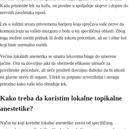
Kada primenite lek na kožu, on prodire u spoljašnje slojeve i dopire do
nervnih završetaka ispod.
Lek u suštini stvara privremenu barijeru koja sprečava vaše nerve da
komuniciraju sa vašim mozgom o bolu u toj specifičnoj oblasti. Zbog
toga možete osetiti pritisak ili dodir tokom procedure, ali ne i oštar bol
koji biste normalno osetili.
Većina lokalnih anestetika se smatra lekovima blage do umerene
jačine. Oni su dovoljno jaki da obezbede efikasno utrnuće za
površinske procedure, ali neće prodreti dovoljno duboko da bi uticali
na glavne nerve ili organe. Efekti su potpuno reverzibilni i nestaju
prirodno kako vaše telo obrađuje lek.
Kako treba da koristim lokalne topikalne
anestetike?
Način na koji koristite lokalne anestetike zavisi od specifičnog