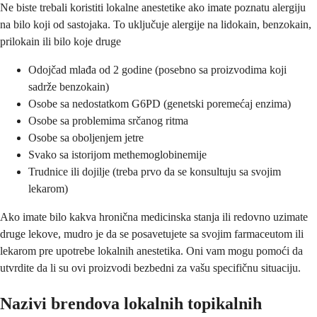
Ne biste trebali koristiti lokalne anestetike ako imate poznatu alergiju
na bilo koji od sastojaka. To uključuje alergije na lidokain, benzokain,
prilokain ili bilo koje druge
Odojčad mlađa od 2 godine (posebno sa proizvodima koji
sadrže benzokain)
Osobe sa nedostatkom G6PD (genetski poremećaj enzima)
Osobe sa problemima srčanog ritma
Osobe sa oboljenjem jetre
Svako sa istorijom methemoglobinemije
Trudnice ili dojilje (treba prvo da se konsultuju sa svojim
lekarom)
Ako imate bilo kakva hronična medicinska stanja ili redovno uzimate
druge lekove, mudro je da se posavetujete sa svojim farmaceutom ili
lekarom pre upotrebe lokalnih anestetika. Oni vam mogu pomoći da
utvrdite da li su ovi proizvodi bezbedni za vašu specifičnu situaciju.
Nazivi brendova lokalnih topikalnih