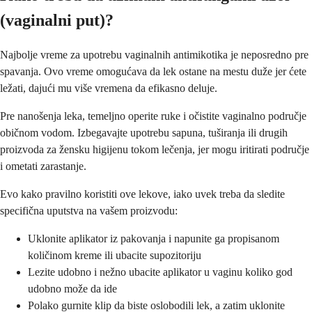
(vaginalni put)?
Najbolje vreme za upotrebu vaginalnih antimikotika je neposredno pre
spavanja. Ovo vreme omogućava da lek ostane na mestu duže jer ćete
ležati, dajući mu više vremena da efikasno deluje.
Pre nanošenja leka, temeljno operite ruke i očistite vaginalno područje
običnom vodom. Izbegavajte upotrebu sapuna, tuširanja ili drugih
proizvoda za žensku higijenu tokom lečenja, jer mogu iritirati područje
i ometati zarastanje.
Evo kako pravilno koristiti ove lekove, iako uvek treba da sledite
specifična uputstva na vašem proizvodu:
Uklonite aplikator iz pakovanja i napunite ga propisanom
količinom kreme ili ubacite supozitoriju
Lezite udobno i nežno ubacite aplikator u vaginu koliko god
udobno može da ide
Polako gurnite klip da biste oslobodili lek, a zatim uklonite