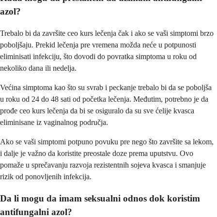
azol?
Trebalo bi da završite ceo kurs lečenja čak i ako se vaši simptomi brzo
poboljšaju. Prekid lečenja pre vremena možda neće u potpunosti
eliminisati infekciju, što dovodi do povratka simptoma u roku od
nekoliko dana ili nedelja.
Većina simptoma kao što su svrab i peckanje trebalo bi da se poboljša
u roku od 24 do 48 sati od početka lečenja. Međutim, potrebno je da
prođe ceo kurs lečenja da bi se osiguralo da su sve ćelije kvasca
eliminisane iz vaginalnog područja.
Ako se vaši simptomi potpuno povuku pre nego što završite sa lekom,
i dalje je važno da koristite preostale doze prema uputstvu. Ovo
pomaže u sprečavanju razvoja rezistentnih sojeva kvasca i smanjuje
rizik od ponovljenih infekcija.
Da li mogu da imam seksualni odnos dok koristim
antifungalni azol?