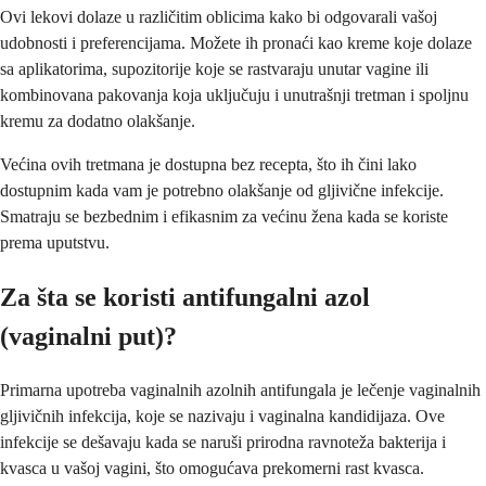
Ovi lekovi dolaze u različitim oblicima kako bi odgovarali vašoj
udobnosti i preferencijama. Možete ih pronaći kao kreme koje dolaze
sa aplikatorima, supozitorije koje se rastvaraju unutar vagine ili
kombinovana pakovanja koja uključuju i unutrašnji tretman i spoljnu
kremu za dodatno olakšanje.
Većina ovih tretmana je dostupna bez recepta, što ih čini lako
dostupnim kada vam je potrebno olakšanje od gljivične infekcije.
Smatraju se bezbednim i efikasnim za većinu žena kada se koriste
prema uputstvu.
Za šta se koristi antifungalni azol
(vaginalni put)?
Primarna upotreba vaginalnih azolnih antifungala je lečenje vaginalnih
gljivičnih infekcija, koje se nazivaju i vaginalna kandidijaza. Ove
infekcije se dešavaju kada se naruši prirodna ravnoteža bakterija i
kvasca u vašoj vagini, što omogućava prekomerni rast kvasca.