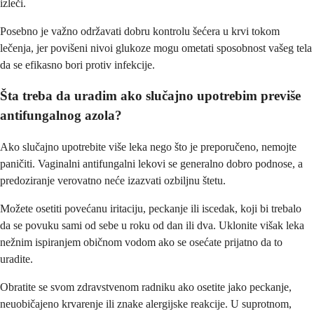
izleči.
Posebno je važno održavati dobru kontrolu šećera u krvi tokom
lečenja, jer povišeni nivoi glukoze mogu ometati sposobnost vašeg tela
da se efikasno bori protiv infekcije.
Šta treba da uradim ako slučajno upotrebim previše
antifungalnog azola?
Ako slučajno upotrebite više leka nego što je preporučeno, nemojte
paničiti. Vaginalni antifungalni lekovi se generalno dobro podnose, a
predoziranje verovatno neće izazvati ozbiljnu štetu.
Možete osetiti povećanu iritaciju, peckanje ili iscedak, koji bi trebalo
da se povuku sami od sebe u roku od dan ili dva. Uklonite višak leka
nežnim ispiranjem običnom vodom ako se osećate prijatno da to
uradite.
Obratite se svom zdravstvenom radniku ako osetite jako peckanje,
neuobičajeno krvarenje ili znake alergijske reakcije. U suprotnom,