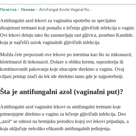
Почетна
Лекови
Antifungal Azole Vaginal Route
Antifungalni azol lekovi za vaginalnu upotrebu su specijalno
dizajnirani tretmani koji pomažu u lečenju gljivičnih infekcija u vagini.
Ovi lekovi deluju tako što zaustavljaju rast gljivica, posebno Kandide,
koja je najčešći uzrok vaginalnih gljivičnih infekcija.
Možda ćete prepoznati ove lekove po imenima kao što su mikonazol,
klotrimazol ili tiokonazol. Dolaze u obliku krema, supozitorija ili
kombinovanih pakovanja koje ubacujete direktno u vaginu. Ovaj
ciljani pristup znači da lek ide direktno tamo gde je najpotrebniji.
Šta je antifungalni azol (vaginalni put)?
Antifungalni azol vaginalni lekovi su antifungalni tretmani koje
primenjujete direktno u vaginu za lečenje gljivičnih infekcija. Deo
„azol“ se odnosi na hemijsku porodicu kojoj ovi lekovi pripadaju, a
koja uključuje nekoliko efikasnih antifungalnih jedinjenja.