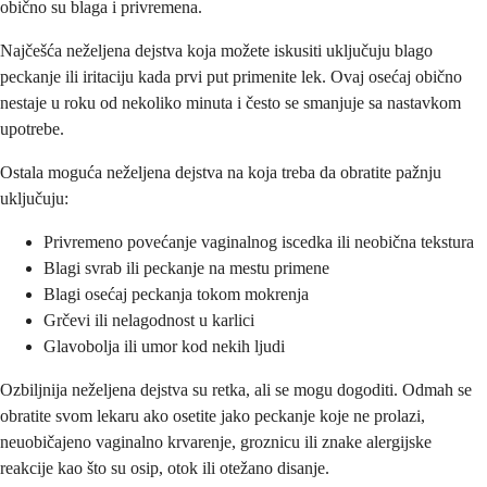
obično su blaga i privremena.
Najčešća neželjena dejstva koja možete iskusiti uključuju blago
peckanje ili iritaciju kada prvi put primenite lek. Ovaj osećaj obično
nestaje u roku od nekoliko minuta i često se smanjuje sa nastavkom
upotrebe.
Ostala moguća neželjena dejstva na koja treba da obratite pažnju
uključuju:
Privremeno povećanje vaginalnog iscedka ili neobična tekstura
Blagi svrab ili peckanje na mestu primene
Blagi osećaj peckanja tokom mokrenja
Grčevi ili nelagodnost u karlici
Glavobolja ili umor kod nekih ljudi
Ozbiljnija neželjena dejstva su retka, ali se mogu dogoditi. Odmah se
obratite svom lekaru ako osetite jako peckanje koje ne prolazi,
neuobičajeno vaginalno krvarenje, groznicu ili znake alergijske
reakcije kao što su osip, otok ili otežano disanje.