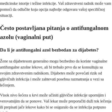
medicinske istorije i težine infekcije. Vaš zdravstveni radnik može vam
pomoći da odlučite koja opcija najbolje odgovara vašoj specifičnoj
situaciji.
Često postavljana pitanja o antifungalnom
azolu (vaginalni put)
Da li je antifungalni azol bezbedan za dijabetes?
Žene sa dijabetesom generalno mogu bezbedno da koriste vaginalne
antifungalne azolne lekove, ali bi trebalo prvo da se konsultuju sa
svojim zdravstvenim radnikom. Dijabetes može povećati rizik od
gljivičnih infekcija i može zahtevati posebna razmatranja u vezi sa
lečenjem.
Visok nivo šećera u krvi može učiniti gljivične infekcije upornijim i
verovatnijim da se ponove. Vaš lekar može preporučiti duži tok lečenja
ili prepisati jače lekove kako bi se osiguralo da se infekcija potpuno