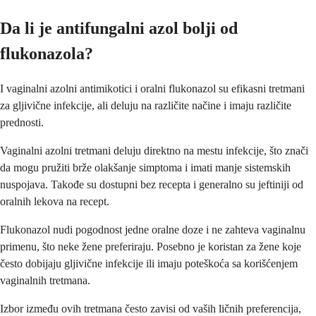
Da li je antifungalni azol bolji od
flukonazola?
I vaginalni azolni antimikotici i oralni flukonazol su efikasni tretmani
za gljivične infekcije, ali deluju na različite načine i imaju različite
prednosti.
Vaginalni azolni tretmani deluju direktno na mestu infekcije, što znači
da mogu pružiti brže olakšanje simptoma i imati manje sistemskih
nuspojava. Takođe su dostupni bez recepta i generalno su jeftiniji od
oralnih lekova na recept.
Flukonazol nudi pogodnost jedne oralne doze i ne zahteva vaginalnu
primenu, što neke žene preferiraju. Posebno je koristan za žene koje
često dobijaju gljivične infekcije ili imaju poteškoća sa korišćenjem
vaginalnih tretmana.
Izbor između ovih tretmana često zavisi od vaših ličnih preferencija,