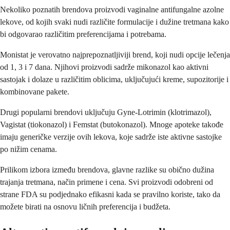
Nekoliko poznatih brendova proizvodi vaginalne antifungalne azolne
lekove, od kojih svaki nudi različite formulacije i dužine tretmana kako
bi odgovarao različitim preferencijama i potrebama.
Monistat je verovatno najprepoznatljiviji brend, koji nudi opcije lečenja
od 1, 3 i 7 dana. Njihovi proizvodi sadrže mikonazol kao aktivni
sastojak i dolaze u različitim oblicima, uključujući kreme, supozitorije i
kombinovane pakete.
Drugi popularni brendovi uključuju Gyne-Lotrimin (klotrimazol),
Vagistat (tiokonazol) i Femstat (butokonazol). Mnoge apoteke takođe
imaju generičke verzije ovih lekova, koje sadrže iste aktivne sastojke
po nižim cenama.
Prilikom izbora između brendova, glavne razlike su obično dužina
trajanja tretmana, način primene i cena. Svi proizvodi odobreni od
strane FDA su podjednako efikasni kada se pravilno koriste, tako da
možete birati na osnovu ličnih preferencija i budžeta.