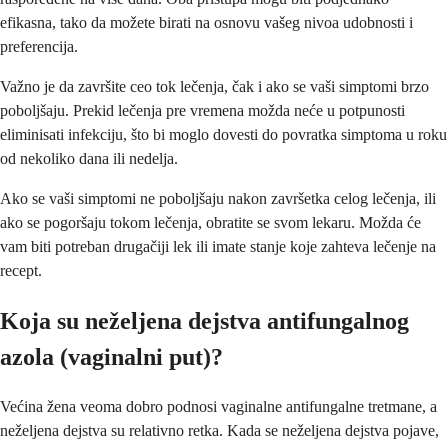
efikasna, tako da možete birati na osnovu vašeg nivoa udobnosti i
preferencija.
Važno je da završite ceo tok lečenja, čak i ako se vaši simptomi brzo
poboljšaju. Prekid lečenja pre vremena možda neće u potpunosti
eliminisati infekciju, što bi moglo dovesti do povratka simptoma u roku
od nekoliko dana ili nedelja.
Ako se vaši simptomi ne poboljšaju nakon završetka celog lečenja, ili
ako se pogoršaju tokom lečenja, obratite se svom lekaru. Možda će
vam biti potreban drugačiji lek ili imate stanje koje zahteva lečenje na
recept.
Koja su neželjena dejstva antifungalnog
azola (vаginalni put)?
Većina žena veoma dobro podnosi vaginalne antifungalne tretmane, a
neželjena dejstva su relativno retka. Kada se neželjena dejstva pojave,