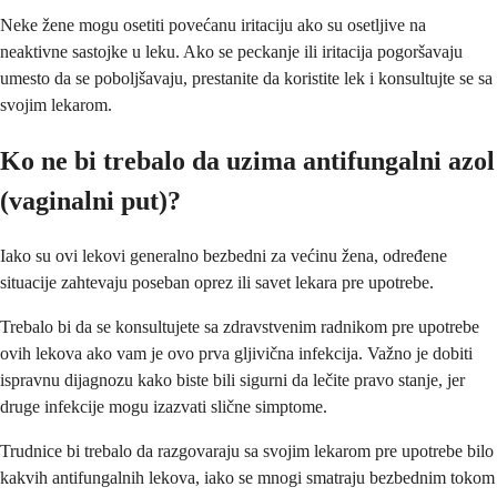
Neke žene mogu osetiti povećanu iritaciju ako su osetljive na
neaktivne sastojke u leku. Ako se peckanje ili iritacija pogoršavaju
umesto da se poboljšavaju, prestanite da koristite lek i konsultujte se sa
svojim lekarom.
Ko ne bi trebalo da uzima antifungalni azol
(vаginalni put)?
Iako su ovi lekovi generalno bezbedni za većinu žena, određene
situacije zahtevaju poseban oprez ili savet lekara pre upotrebe.
Trebalo bi da se konsultujete sa zdravstvenim radnikom pre upotrebe
ovih lekova ako vam je ovo prva gljivična infekcija. Važno je dobiti
ispravnu dijagnozu kako biste bili sigurni da lečite pravo stanje, jer
druge infekcije mogu izazvati slične simptome.
Trudnice bi trebalo da razgovaraju sa svojim lekarom pre upotrebe bilo
kakvih antifungalnih lekova, iako se mnogi smatraju bezbednim tokom