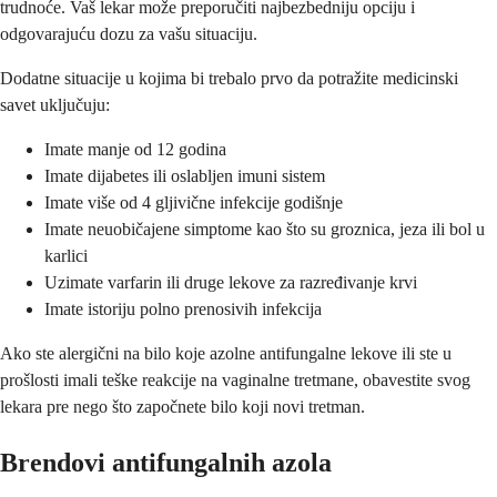
trudnoće. Vaš lekar može preporučiti najbezbedniju opciju i
odgovarajuću dozu za vašu situaciju.
Dodatne situacije u kojima bi trebalo prvo da potražite medicinski
savet uključuju:
Imate manje od 12 godina
Imate dijabetes ili oslabljen imuni sistem
Imate više od 4 gljivične infekcije godišnje
Imate neuobičajene simptome kao što su groznica, jeza ili bol u
karlici
Uzimate varfarin ili druge lekove za razređivanje krvi
Imate istoriju polno prenosivih infekcija
Ako ste alergični na bilo koje azolne antifungalne lekove ili ste u
prošlosti imali teške reakcije na vaginalne tretmane, obavestite svog
lekara pre nego što započnete bilo koji novi tretman.
Brendovi antifungalnih azola