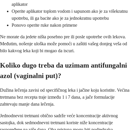
aplikator
Operite aplikator toplom vodom i sapunom ako je za višekratnu
upotrebu, ili ga bacite ako je za jednokratnu upotrebu
Ponovo operite ruke nakon primene
Ne morate da jedete ništa posebno pre ili posle upotrebe ovih lekova.
Međutim, nošenje uloška može pomoći u zaštiti vašeg donjeg veša od
bilo kakvog leka koji bi mogao da iscuri.
Koliko dugo treba da uzimam antifungalni
azol (vaginalni put)?
Dužina lečenja zavisi od specifičnog leka i jačine koju koristite. Većina
tretmana bez recepta traje između 1 i 7 dana, a jače formulacije
zahtevaju manje dana lečenja.
Jednodnevni tretmani obično sadrže veće koncentracije aktivnog
sastojka, dok sedmodnevni tretmani koriste niže koncentracije
raspoređene na više dana. Oba pristupa mogu biti podjednako