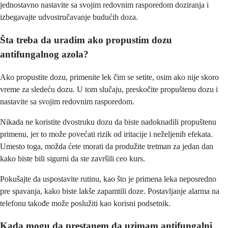
jednostavno nastavite sa svojim redovnim rasporedom doziranja i
izbegavajte udvostručavanje budućih doza.
Šta treba da uradim ako propustim dozu
antifungalnog azola?
Ako propustite dozu, primenite lek čim se setite, osim ako nije skoro
vreme za sledeću dozu. U tom slučaju, preskočite propuštenu dozu i
nastavite sa svojim redovnim rasporedom.
Nikada ne koristite dvostruku dozu da biste nadoknadili propuštenu
primenu, jer to može povećati rizik od iritacije i neželjenih efekata.
Umesto toga, možda ćete morati da produžite tretman za jedan dan
kako biste bili sigurni da ste završili ceo kurs.
Pokušajte da uspostavite rutinu, kao što je primena leka neposredno
pre spavanja, kako biste lakše zapamtili doze. Postavljanje alarma na
telefonu takođe može poslužiti kao korisni podsetnik.
Kada mogu da prestanem da uzimam antifungalni