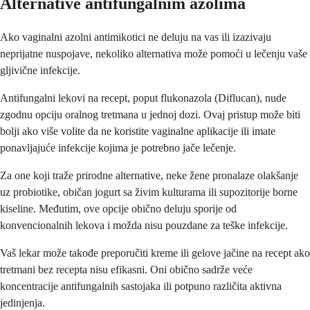
Alternative antifungalnim azolima
Ako vaginalni azolni antimikotici ne deluju na vas ili izazivaju
neprijatne nuspojave, nekoliko alternativa može pomoći u lečenju vaše
gljivične infekcije.
Antifungalni lekovi na recept, poput flukonazola (Diflucan), nude
zgodnu opciju oralnog tretmana u jednoj dozi. Ovaj pristup može biti
bolji ako više volite da ne koristite vaginalne aplikacije ili imate
ponavljajuće infekcije kojima je potrebno jače lečenje.
Za one koji traže prirodne alternative, neke žene pronalaze olakšanje
uz probiotike, običan jogurt sa živim kulturama ili supozitorije borne
kiseline. Međutim, ove opcije obično deluju sporije od
konvencionalnih lekova i možda nisu pouzdane za teške infekcije.
Vaš lekar može takođe preporučiti kreme ili gelove jačine na recept ako
tretmani bez recepta nisu efikasni. Oni obično sadrže veće
koncentracije antifungalnih sastojaka ili potpuno različita aktivna
jedinjenja.