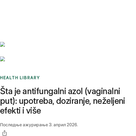
Benchmarks
Stories
FAQ
Sign up / Log in
HEALTH LIBRARY
Šta je antifungalni azol (vaginalni
put): upotreba, doziranje, neželjeni
efekti i više
Последње ажурирање
3. април 2026.