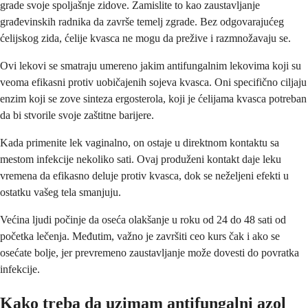
grade svoje spoljašnje zidove. Zamislite to kao zaustavljanje
građevinskih radnika da završe temelj zgrade. Bez odgovarajućeg
ćelijskog zida, ćelije kvasca ne mogu da prežive i razmnožavaju se.
Ovi lekovi se smatraju umereno jakim antifungalnim lekovima koji su
veoma efikasni protiv uobičajenih sojeva kvasca. Oni specifično ciljaju
enzim koji se zove sinteza ergosterola, koji je ćelijama kvasca potreban
da bi stvorile svoje zaštitne barijere.
Kada primenite lek vaginalno, on ostaje u direktnom kontaktu sa
mestom infekcije nekoliko sati. Ovaj produženi kontakt daje leku
vremena da efikasno deluje protiv kvasca, dok se neželjeni efekti u
ostatku vašeg tela smanjuju.
Većina ljudi počinje da oseća olakšanje u roku od 24 do 48 sati od
početka lečenja. Međutim, važno je završiti ceo kurs čak i ako se
osećate bolje, jer prevremeno zaustavljanje može dovesti do povratka
infekcije.
Kako treba da uzimam antifungalni azol