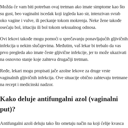
Možda će vam biti potreban ovaj tretman ako imate simptome kao što
su gust, beo vaginalni iscedak koji izgleda kao sir, intenzivan svrab
oko vagine i vulve, ili peckanje tokom mokrenja. Neke žene takođe
osećaju bol, iritaciju ili bol tokom seksualnog odnosa.
Ovi lekovi takođe mogu pomoći u sprečavanju ponavljajućih gljivičnih
infekcija u nekim slučajevima. Međutim, vaš lekar bi trebalo da vas
prvo pregleda ako imate česte gljivične infekcije, jer to može ukazivati
na osnovno stanje koje zahteva drugačiji tretman.
Ređe, lekari mogu propisati jače azolne lekove za druge vrste
vaginalnih gljivičnih infekcija. Ove situacije obično zahtevaju tretmane
na recept i medicinski nadzor.
Kako deluje antifungalni azol (vaginalni
put)?
Antifungalni azoli deluju tako što ometaju način na koji ćelije kvasca