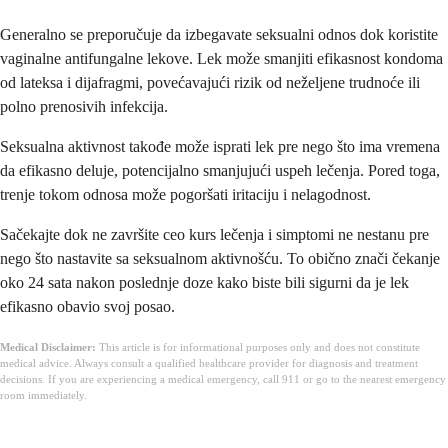
Generalno se preporučuje da izbegavate seksualni odnos dok koristite
vaginalne antifungalne lekove. Lek može smanjiti efikasnost kondoma
od lateksa i dijafragmi, povećavajući rizik od neželjene trudnoće ili
polno prenosivih infekcija.
Seksualna aktivnost takođe može isprati lek pre nego što ima vremena
da efikasno deluje, potencijalno smanjujući uspeh lečenja. Pored toga,
trenje tokom odnosa može pogoršati iritaciju i nelagodnost.
Sačekajte dok ne završite ceo kurs lečenja i simptomi ne nestanu pre
nego što nastavite sa seksualnom aktivnošću. To obično znači čekanje
oko 24 sata nakon poslednje doze kako biste bili sigurni da je lek
efikasno obavio svoj posao.
Medical Disclaimer:
This article is for informational purposes only and does not constitute
medical advice. Always consult a qualified healthcare provider for diagnosis and treatment
decisions. If you are experiencing a medical emergency, call 911 or go to the nearest emergency
room immediately.