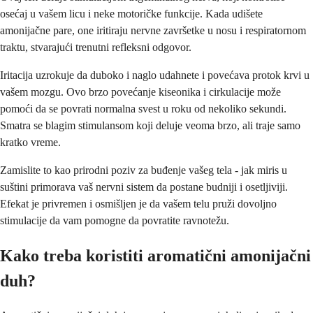
osećaj u vašem licu i neke motoričke funkcije. Kada udišete
amonijačne pare, one iritiraju nervne završetke u nosu i respiratornom
traktu, stvarajući trenutni refleksni odgovor.
Iritacija uzrokuje da duboko i naglo udahnete i povećava protok krvi u
vašem mozgu. Ovo brzo povećanje kiseonika i cirkulacije može
pomoći da se povrati normalna svest u roku od nekoliko sekundi.
Smatra se blagim stimulansom koji deluje veoma brzo, ali traje samo
kratko vreme.
Zamislite to kao prirodni poziv za buđenje vašeg tela - jak miris u
suštini primorava vaš nervni sistem da postane budniji i osetljiviji.
Efekat je privremen i osmišljen je da vašem telu pruži dovoljno
stimulacije da vam pomogne da povratite ravnotežu.
Kako treba koristiti aromatični amonijačni
duh?