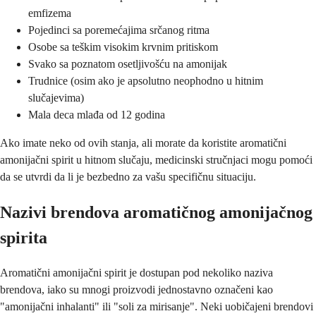
emfizema
Pojedinci sa poremećajima srčanog ritma
Osobe sa teškim visokim krvnim pritiskom
Svako sa poznatom osetljivošću na amonijak
Trudnice (osim ako je apsolutno neophodno u hitnim
slučajevima)
Mala deca mlađa od 12 godina
Ako imate neko od ovih stanja, ali morate da koristite aromatični
amonijačni spirit u hitnom slučaju, medicinski stručnjaci mogu pomoći
da se utvrdi da li je bezbedno za vašu specifičnu situaciju.
Nazivi brendova aromatičnog amonijačnog
spirita
Aromatični amonijačni spirit je dostupan pod nekoliko naziva
brendova, iako su mnogi proizvodi jednostavno označeni kao
"amonijačni inhalanti" ili "soli za mirisanje". Neki uobičajeni brendovi