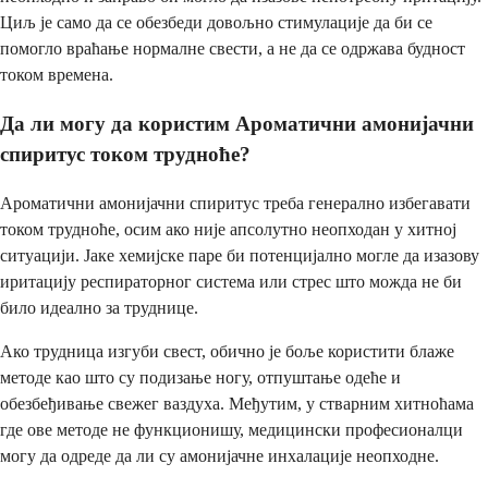
Циљ је само да се обезбеди довољно стимулације да би се
помогло враћање нормалне свести, а не да се одржава будност
током времена.
Да ли могу да користим Ароматични амонијачни
спиритус током трудноће?
Ароматични амонијачни спиритус треба генерално избегавати
током трудноће, осим ако није апсолутно неопходан у хитној
ситуацији. Јаке хемијске паре би потенцијално могле да изазову
иритацију респираторног система или стрес што можда не би
било идеално за труднице.
Ако трудница изгуби свест, обично је боље користити блаже
методе као што су подизање ногу, отпуштање одеће и
обезбеђивање свежег ваздуха. Међутим, у стварним хитноћама
где ове методе не функционишу, медицински професионалци
могу да одреде да ли су амонијачне инхалације неопходне.