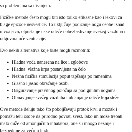
sa problemima sa disanjem.
Fizičke metode često mogu biti isto toliko efikasne kao i lekovi za
blage epizode nesvestice. To uključuje podizanje nogu osobe iznad
nivoa srca, otpuštanje uske odeće i obezbeđivanje svežeg vazduha i
odgovarajuće ventilacije.
Evo nekih alternativa koje biste mogli razmotriti:
Hladna voda nanesena na lice i zglobove
Hladna, vlažna krpa postavljena na čelo
Nežna fizička stimulacija poput tapšanja po ramenima
Glasno i jasno obraćanje osobi
Osiguravanje pravilnog položaja sa podignutim nogama
Obnavljanje svežeg vazduha i uklanjanje odeće koja steže
Ove metode deluju tako što poboljšavaju protok krvi u mozak i
pomažu telu osobe da prirodno povrati svest. Iako im može trebati
malo duže od amonijačnih inhalatora, one su mnogo nežnije i
bezbednije za većinu ljudi.