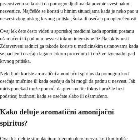
prvenstveno se koristi da pomogne ljudima da povrate svest nakon
nesvestice. Najčešće se koristi u hitnim situacijama kada je neko pao u
nesvest zbog niskog krvnog pritiska, šoka ili osećaja preopterećenosti.
Ovaj lek ćete često videti u sportskoj medicini kada sportisti postanu
ošamućeni ili padnu u nesvest tokom intenzivne fizičke aktivnosti.
Zdravstveni radnici ga takođe koriste u medicinskim ustanovama kada
se pacijenti osećaju lagano tokom procedura ili dožive iznenadni pad
krvnog pritiska.
Neki ljudi koriste aromatični amonijačni spiritus da pomognu kod
osećaja mučnine ili kada osećaju da bi mogli da padnu u nesvest. Jak
miris ponekad može pomoći da preusmerite fokus i pružite brzi
podsticaj budnosti kada se osećate slabo ili ošamućeno.
Kako deluje aromatični amonijačni
spiritus?
Ovaj lek deluje stimulacijom trigeminalnog nerva, koji kontroliše