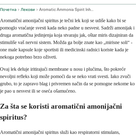
Почетна
Лекови
Aromatic Ammonia Spirit Inhalation Route
Aromatični amonijačni spiritus je tečni lek koji se udiše kako bi se
pomoglo vraćanje svesti kada neko padne u nesvest. Sadrži amonijak i
druga aromatična jedinjenja koja stvaraju jak, oštar miris dizajniran da
stimuliše vaš nervni sistem. Možda ga bolje znate kao „mirisne soli“ -
one male kapsule koje sportisti ili medicinski radnici koriste kada je
nekoga potrebno brzo oživeti.
Ovaj lek deluje iritirajući membrane u nosu i plućima, što pokreće
nevoljni refleks koji može pomoći da se neko vrati svesti. Iako zvuči
grubo, to je zapravo blag i privremen način da se pomogne nekome ko
je pao u nesvest ili se oseća ošamućeno.
Za šta se koristi aromatični amonijačni
spiritus?
Aromatični amonijačni spiritus služi kao respiratorni stimulans,