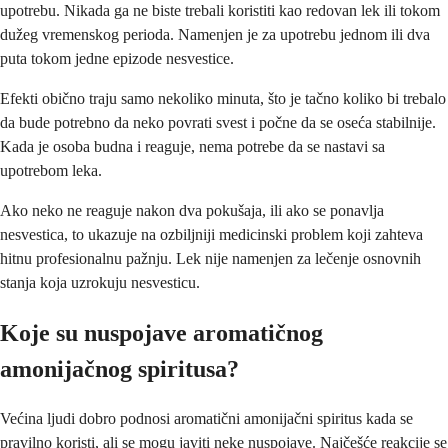
upotrebu. Nikada ga ne biste trebali koristiti kao redovan lek ili tokom
dužeg vremenskog perioda. Namenjen je za upotrebu jednom ili dva
puta tokom jedne epizode nesvestice.
Efekti obično traju samo nekoliko minuta, što je tačno koliko bi trebalo
da bude potrebno da neko povrati svest i počne da se oseća stabilnije.
Kada je osoba budna i reaguje, nema potrebe da se nastavi sa
upotrebom leka.
Ako neko ne reaguje nakon dva pokušaja, ili ako se ponavlja
nesvestica, to ukazuje na ozbiljniji medicinski problem koji zahteva
hitnu profesionalnu pažnju. Lek nije namenjen za lečenje osnovnih
stanja koja uzrokuju nesvesticu.
Koje su nuspojave aromatičnog
amonijačnog spiritusa?
Većina ljudi dobro podnosi aromatični amonijačni spiritus kada se
pravilno koristi, ali se mogu javiti neke nuspojave. Najčešće reakcije se