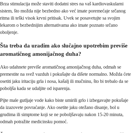
Brza stimulacija može staviti dodatni stres na vaš kardiovaskularni
sistem, što možda nije bezbedno ako već imate poremećaje srčanog
ritma ili teški visok krvni pritisak. Uvek se posavetujte sa svojim
lekarom o bezbednijim alternativama ako imate poznato srčano
oboljenje.
Šta treba da uradim ako slučajno upotrebim previše
aromatičnog amonijačnog duha?
Ako udahnete previše aromatičnog amonijačnog duha, odmah se
premestite na svež vazduh i pokušajte da dišete normalno. Možda ćete
osetiti jaku iritaciju grla i nosa, kašalj ili mučninu, što bi trebalo da se
poboljša kada se udaljite od isparenja.
Pijte male gutljaje vode kako biste umirili grlo i izbegavajte pokušaje
da izazovete povraćanje. Ako osetite jaku otežano disanje, bol u
grudima ili simptome koji se ne poboljšavaju nakon 15-20 minuta,
odmah potražite medicinsku pomoć.