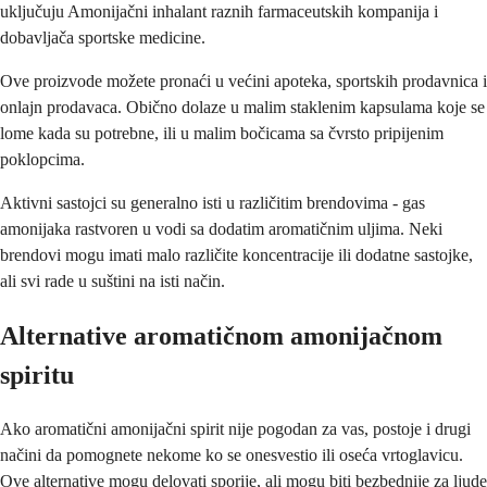
uključuju Amonijačni inhalant raznih farmaceutskih kompanija i
dobavljača sportske medicine.
Ove proizvode možete pronaći u većini apoteka, sportskih prodavnica i
onlajn prodavaca. Obično dolaze u malim staklenim kapsulama koje se
lome kada su potrebne, ili u malim bočicama sa čvrsto pripijenim
poklopcima.
Aktivni sastojci su generalno isti u različitim brendovima - gas
amonijaka rastvoren u vodi sa dodatim aromatičnim uljima. Neki
brendovi mogu imati malo različite koncentracije ili dodatne sastojke,
ali svi rade u suštini na isti način.
Alternative aromatičnom amonijačnom
spiritu
Ako aromatični amonijačni spirit nije pogodan za vas, postoje i drugi
načini da pomognete nekome ko se onesvestio ili oseća vrtoglavicu.
Ove alternative mogu delovati sporije, ali mogu biti bezbednije za ljude