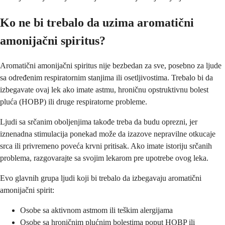
Ko ne bi trebalo da uzima aromatični
amonijačni spiritus?
Aromatični amonijačni spiritus nije bezbedan za sve, posebno za ljude
sa određenim respiratornim stanjima ili osetljivostima. Trebalo bi da
izbegavate ovaj lek ako imate astmu, hroničnu opstruktivnu bolest
pluća (HOBP) ili druge respiratorne probleme.
Ljudi sa srčanim oboljenjima takođe treba da budu oprezni, jer
iznenadna stimulacija ponekad može da izazove nepravilne otkucaje
srca ili privremeno poveća krvni pritisak. Ako imate istoriju srčanih
problema, razgovarajte sa svojim lekarom pre upotrebe ovog leka.
Evo glavnih grupa ljudi koji bi trebalo da izbegavaju aromatični
amonijačni spirit:
Osobe sa aktivnom astmom ili teškim alergijama
Osobe sa hroničnim plućnim bolestima poput HOBP ili