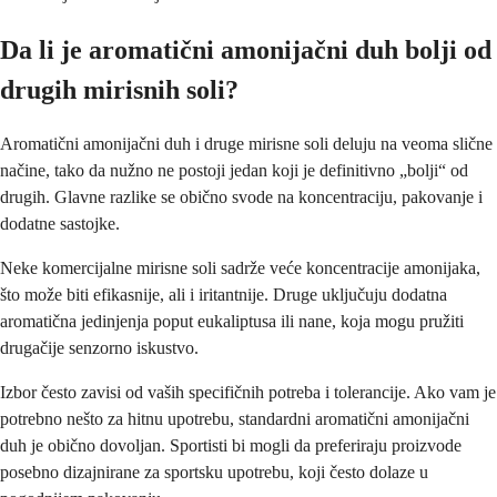
Da li je aromatični amonijačni duh bolji od
drugih mirisnih soli?
Aromatični amonijačni duh i druge mirisne soli deluju na veoma slične
načine, tako da nužno ne postoji jedan koji je definitivno „bolji“ od
drugih. Glavne razlike se obično svode na koncentraciju, pakovanje i
dodatne sastojke.
Neke komercijalne mirisne soli sadrže veće koncentracije amonijaka,
što može biti efikasnije, ali i iritantnije. Druge uključuju dodatna
aromatična jedinjenja poput eukaliptusa ili nane, koja mogu pružiti
drugačije senzorno iskustvo.
Izbor često zavisi od vaših specifičnih potreba i tolerancije. Ako vam je
potrebno nešto za hitnu upotrebu, standardni aromatični amonijačni
duh je obično dovoljan. Sportisti bi mogli da preferiraju proizvode
posebno dizajnirane za sportsku upotrebu, koji često dolaze u