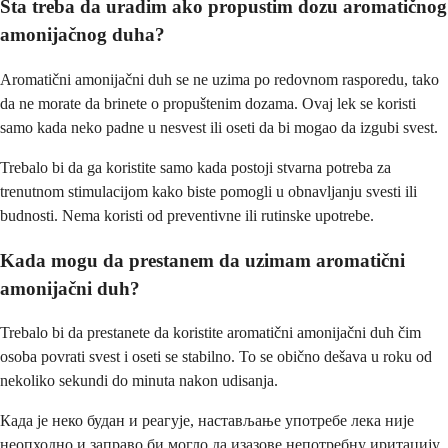
Šta treba da uradim ako propustim dozu aromatičnog
amonijačnog duha?
Aromatični amonijačni duh se ne uzima po redovnom rasporedu, tako
da ne morate da brinete o propuštenim dozama. Ovaj lek se koristi
samo kada neko padne u nesvest ili oseti da bi mogao da izgubi svest.
Trebalo bi da ga koristite samo kada postoji stvarna potreba za
trenutnom stimulacijom kako biste pomogli u obnavljanju svesti ili
budnosti. Nema koristi od preventivne ili rutinske upotrebe.
Kada mogu da prestanem da uzimam aromatični
amonijačni duh?
Trebalo bi da prestanete da koristite aromatični amonijačni duh čim
osoba povrati svest i oseti se stabilno. To se obično dešava u roku od
nekoliko sekundi do minuta nakon udisanja.
Када је неко будан и реагује, настављање употребе лека није
неопходно и заправо би могло да изазове непотребну иритацију.