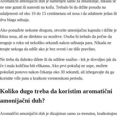
Aromatični amonijačni duh je namenjen samo za inhaliranje, nikada se
ne sme gutati ili nanositi na kožu. Trebalo bi da držite posudu na
udaljenosti od oko 10 do 15 centimetara od nosa i da udahnete jedan ili
dva blaga udisaja.
Ako pomažete nekome drugom, otvorite amonijačnu kapsulu i držite je
blizu nosa, ali ne direktno uz nozdrve. Osoba bi trebalo da počne da
reaguje u roku od nekoliko sekundi nakon udisanja para. Nikada ne
terajte nekoga da udiše ako je bez svesti i ne diše pravilno.
Ne treba da duboko dišete ili da udišete snažno - lek je dovoljno jak da
će i mala količina biti efikasna. Ako prvi pokušaj ne uspe, možete
pokušati ponovo nakon čekanja oko 30 sekundi, ali izbegavajte da ga
koristite više puta u kratkom vremenskom periodu.
Koliko dugo treba da koristim aromatični
amonijačni duh?
Aromatični amonijačni duh je dizajniran samo za trenutnu, kratkotrajnu