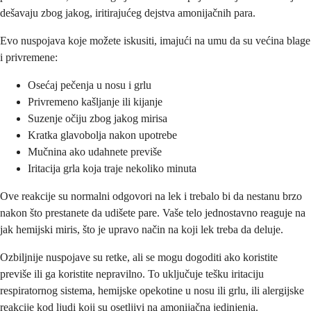
dešavaju zbog jakog, iritirajućeg dejstva amonijačnih para.
Evo nuspojava koje možete iskusiti, imajući na umu da su većina blage
i privremene:
Osećaj pečenja u nosu i grlu
Privremeno kašljanje ili kijanje
Suzenje očiju zbog jakog mirisa
Kratka glavobolja nakon upotrebe
Mučnina ako udahnete previše
Iritacija grla koja traje nekoliko minuta
Ove reakcije su normalni odgovori na lek i trebalo bi da nestanu brzo
nakon što prestanete da udišete pare. Vaše telo jednostavno reaguje na
jak hemijski miris, što je upravo način na koji lek treba da deluje.
Ozbiljnije nuspojave su retke, ali se mogu dogoditi ako koristite
previše ili ga koristite nepravilno. To uključuje tešku iritaciju
respiratornog sistema, hemijske opekotine u nosu ili grlu, ili alergijske
reakcije kod ljudi koji su osetljivi na amonijačna jedinjenja.