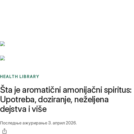
Benchmarks
Stories
FAQ
Sign up / Log in
HEALTH LIBRARY
Šta je aromatični amonijačni spiritus:
Upotreba, doziranje, neželjena
dejstva i više
Последње ажурирање
3. април 2026.