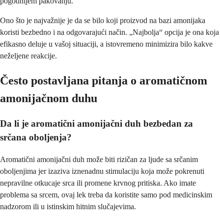
pogodnijem pakovanju.
Ono što je najvažnije je da se bilo koji proizvod na bazi amonijaka
koristi bezbedno i na odgovarajući način. „Najbolja“ opcija je ona koja
efikasno deluje u vašoj situaciji, a istovremeno minimizira bilo kakve
neželjene reakcije.
Često postavljana pitanja o aromatičnom
amonijačnom duhu
Da li je aromatični amonijačni duh bezbedan za
srčana oboljenja?
Aromatični amonijačni duh može biti rizičan za ljude sa srčanim
oboljenjima jer izaziva iznenadnu stimulaciju koja može pokrenuti
nepravilne otkucaje srca ili promene krvnog pritiska. Ako imate
problema sa srcem, ovaj lek treba da koristite samo pod medicinskim
nadzorom ili u istinskim hitnim slučajevima.