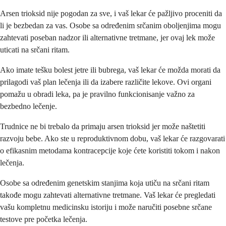
Arsen trioksid nije pogodan za sve, i vaš lekar će pažljivo proceniti da
li je bezbedan za vas. Osobe sa određenim srčanim oboljenjima mogu
zahtevati poseban nadzor ili alternativne tretmane, jer ovaj lek može
uticati na srčani ritam.
Ako imate tešku bolest jetre ili bubrega, vaš lekar će možda morati da
prilagodi vaš plan lečenja ili da izabere različite lekove. Ovi organi
pomažu u obradi leka, pa je pravilno funkcionisanje važno za
bezbedno lečenje.
Trudnice ne bi trebalo da primaju arsen trioksid jer može naštetiti
razvoju bebe. Ako ste u reproduktivnom dobu, vaš lekar će razgovarati
o efikasnim metodama kontracepcije koje ćete koristiti tokom i nakon
lečenja.
Osobe sa određenim genetskim stanjima koja utiču na srčani ritam
takođe mogu zahtevati alternativne tretmane. Vaš lekar će pregledati
vašu kompletnu medicinsku istoriju i može naručiti posebne srčane
testove pre početka lečenja.