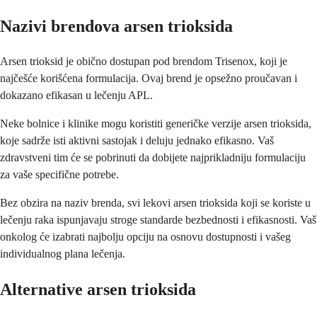
Nazivi brendova arsen trioksida
Arsen trioksid je obično dostupan pod brendom Trisenox, koji je
najčešće korišćena formulacija. Ovaj brend je opsežno proučavan i
dokazano efikasan u lečenju APL.
Neke bolnice i klinike mogu koristiti generičke verzije arsen trioksida,
koje sadrže isti aktivni sastojak i deluju jednako efikasno. Vaš
zdravstveni tim će se pobrinuti da dobijete najprikladniju formulaciju
za vaše specifične potrebe.
Bez obzira na naziv brenda, svi lekovi arsen trioksida koji se koriste u
lečenju raka ispunjavaju stroge standarde bezbednosti i efikasnosti. Vaš
onkolog će izabrati najbolju opciju na osnovu dostupnosti i vašeg
individualnog plana lečenja.
Alternative arsen trioksida