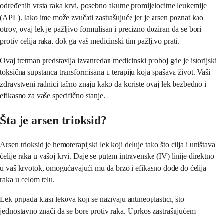
određenih vrsta raka krvi, posebno akutne promijelocitne leukemije
(APL). Iako ime može zvučati zastrašujuće jer je arsen poznat kao
otrov, ovaj lek je pažljivo formulisan i precizno doziran da se bori
protiv ćelija raka, dok ga vaš medicinski tim pažljivo prati.
Ovaj tretman predstavlja izvanredan medicinski proboj gde je istorijski
toksična supstanca transformisana u terapiju koja spašava život. Vaši
zdravstveni radnici tačno znaju kako da koriste ovaj lek bezbedno i
efikasno za vaše specifično stanje.
Šta je arsen trioksid?
Arsen trioksid je hemoterapijski lek koji deluje tako što cilja i uništava
ćelije raka u vašoj krvi. Daje se putem intravenske (IV) linije direktno
u vaš krvotok, omogućavajući mu da brzo i efikasno dođe do ćelija
raka u celom telu.
Lek pripada klasi lekova koji se nazivaju antineoplastici, što
jednostavno znači da se bore protiv raka. Uprkos zastrašujućem