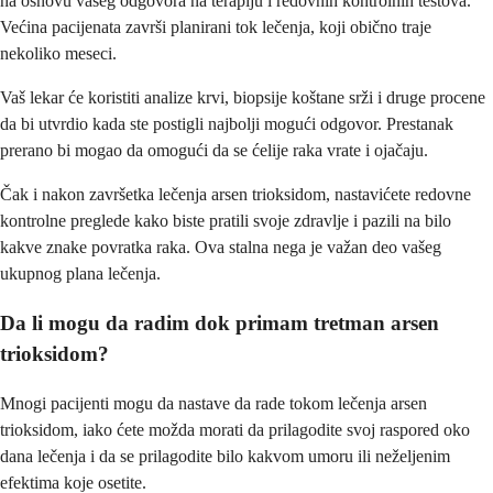
na osnovu vašeg odgovora na terapiju i redovnih kontrolnih testova.
Većina pacijenata završi planirani tok lečenja, koji obično traje
nekoliko meseci.
Vaš lekar će koristiti analize krvi, biopsije koštane srži i druge procene
da bi utvrdio kada ste postigli najbolji mogući odgovor. Prestanak
prerano bi mogao da omogući da se ćelije raka vrate i ojačaju.
Čak i nakon završetka lečenja arsen trioksidom, nastavićete redovne
kontrolne preglede kako biste pratili svoje zdravlje i pazili na bilo
kakve znake povratka raka. Ova stalna nega je važan deo vašeg
ukupnog plana lečenja.
Da li mogu da radim dok primam tretman arsen
trioksidom?
Mnogi pacijenti mogu da nastave da rade tokom lečenja arsen
trioksidom, iako ćete možda morati da prilagodite svoj raspored oko
dana lečenja i da se prilagodite bilo kakvom umoru ili neželjenim
efektima koje osetite.