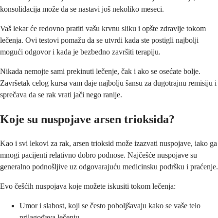
konsolidacija može da se nastavi još nekoliko meseci.
Vaš lekar će redovno pratiti vašu krvnu sliku i opšte zdravlje tokom
lečenja. Ovi testovi pomažu da se utvrdi kada ste postigli najbolji
mogući odgovor i kada je bezbedno završiti terapiju.
Nikada nemojte sami prekinuti lečenje, čak i ako se osećate bolje.
Završetak celog kursa vam daje najbolju šansu za dugotrajnu remisiju i
sprečava da se rak vrati jači nego ranije.
Koje su nuspojave arsen trioksida?
Kao i svi lekovi za rak, arsen trioksid može izazvati nuspojave, iako ga
mnogi pacijenti relativno dobro podnose. Najčešće nuspojave su
generalno podnošljive uz odgovarajuću medicinsku podršku i praćenje.
Evo češćih nuspojava koje možete iskusiti tokom lečenja:
Umоr i slabost, koji se često poboljšavaju kako se vaše telo
prilagođava lečenju