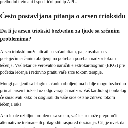
prethodni tretmani i specifični podtip APL.
Često postavljana pitanja o arsen trioksidu
Da li je arsen trioksid bezbedan za ljude sa srčanim
problemima?
Arsen trioksid može uticati na srčani ritam, pa je osobama sa
postojećim srčanim oboljenjima potreban poseban nadzor tokom
lečenja. Vaš lekar će verovatno naručiti elektrokardiogram (EKG) pre
početka lečenja i redovno pratiti vaše srce tokom terapije.
Mnogi pacijenti sa blagim srčanim oboljenjima i dalje mogu bezbedno
primati arsen trioksid uz odgovarajući nadzor. Vaš kardiolog i onkolog
će sarađivati kako bi osigurali da vaše srce ostane zdravo tokom
lečenja raka.
Ako imate ozbiljne probleme sa srcem, vaš lekar može preporučiti
alternativne tretmane ili prilagoditi raspored doziranja. Cilj je uvek da