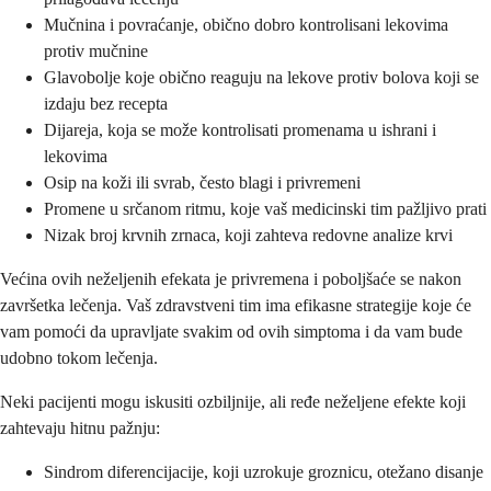
Mučnina i povraćanje, obično dobro kontrolisani lekovima
protiv mučnine
Glavobolje koje obično reaguju na lekove protiv bolova koji se
izdaju bez recepta
Dijareja, koja se može kontrolisati promenama u ishrani i
lekovima
Osip na koži ili svrab, često blagi i privremeni
Promene u srčanom ritmu, koje vaš medicinski tim pažljivo prati
Nizak broj krvnih zrnaca, koji zahteva redovne analize krvi
Većina ovih neželjenih efekata je privremena i poboljšaće se nakon
završetka lečenja. Vaš zdravstveni tim ima efikasne strategije koje će
vam pomoći da upravljate svakim od ovih simptoma i da vam bude
udobno tokom lečenja.
Neki pacijenti mogu iskusiti ozbiljnije, ali ređe neželjene efekte koji
zahtevaju hitnu pažnju:
Sindrom diferencijacije, koji uzrokuje groznicu, otežano disanje