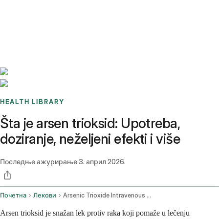
Benchmarks
Stories
FAQ
Sign up / Log in
HEALTH LIBRARY
Šta je arsen trioksid: Upotreba,
doziranje, neželjeni efekti i više
Последње ажурирање
3. април 2026.
Почетна
Лекови
Arsenic Trioxide Intravenous Route
Arsen trioksid je snažan lek protiv raka koji pomaže u lečenju