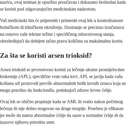
nazivu, ovaj tretman je opsežno proučavan i dokazano bezbedan kada
se koristi pod odgovarajućim medicinskim nadzorom.
Vaš medicinski tim će pripremiti i primeniti ovaj lek u kontrolisanom
bolničkom ili kliničkom okruženju. Doziranje se precizno izračunava
na osnovu vaše telesne težine i specifičnog zdravstvenog stanja,
obezbeđujući da dobijete tačno pravu količinu za maksimalnu korist.
Za šta se koristi arsen trioksid?
Arsen trioksid se prvenstveno koristi za lečenje akutne promijelocitne
leukemije (APL), specifične vrste raka krvi. APL se javlja kada vaša
koštana srž proizvodi previše abnormalnih belih krvnih zrnaca koja ne
mogu pravilno da funkcionišu, potiskujući zdrave krvne ćelije.
Ovaj lek se obično propisuje kada se AML ili vratio nakon početnog
lečenja ili nije dobro reagovao na druge terapije. Posebno je efikasan
jer može da natera abnormalne ćelije da sazre u normalne ćelije ili da
izazove njihovu prirodnu smrt.