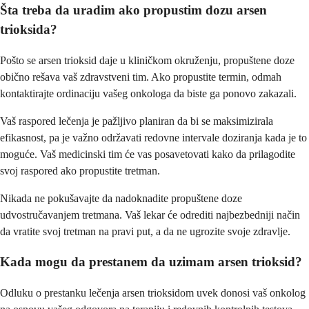
Šta treba da uradim ako propustim dozu arsen
trioksida?
Pošto se arsen trioksid daje u kliničkom okruženju, propuštene doze
obično rešava vaš zdravstveni tim. Ako propustite termin, odmah
kontaktirajte ordinaciju vašeg onkologa da biste ga ponovo zakazali.
Vaš raspored lečenja je pažljivo planiran da bi se maksimizirala
efikasnost, pa je važno održavati redovne intervale doziranja kada je to
moguće. Vaš medicinski tim će vas posavetovati kako da prilagodite
svoj raspored ako propustite tretman.
Nikada ne pokušavajte da nadoknadite propuštene doze
udvostručavanjem tretmana. Vaš lekar će odrediti najbezbedniji način
da vratite svoj tretman na pravi put, a da ne ugrozite svoje zdravlje.
Kada mogu da prestanem da uzimam arsen trioksid?
Odluku o prestanku lečenja arsen trioksidom uvek donosi vaš onkolog