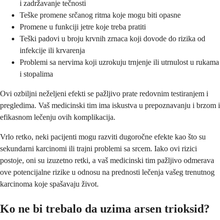
i zadržavanje tečnosti
Teške promene srčanog ritma koje mogu biti opasne
Promene u funkciji jetre koje treba pratiti
Teški padovi u broju krvnih zrnaca koji dovode do rizika od
infekcije ili krvarenja
Problemi sa nervima koji uzrokuju trnjenje ili utrnulost u rukama
i stopalima
Ovi ozbiljni neželjeni efekti se pažljivo prate redovnim testiranjem i
pregledima. Vaš medicinski tim ima iskustva u prepoznavanju i brzom i
efikasnom lečenju ovih komplikacija.
Vrlo retko, neki pacijenti mogu razviti dugoročne efekte kao što su
sekundarni karcinomi ili trajni problemi sa srcem. Iako ovi rizici
postoje, oni su izuzetno retki, a vaš medicinski tim pažljivo odmerava
ove potencijalne rizike u odnosu na prednosti lečenja vašeg trenutnog
karcinoma koje spašavaju život.
Ko ne bi trebalo da uzima arsen trioksid?