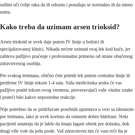
suštini uči ćelije raka da ili odrastu i ponašaju se normalno ili da mirno
umru.
Kako treba da uzimam arsen trioksid?
Arsen trioksid se uvek daje putem IV linije u bolnici ili
specijalizovanoj klinici. Nikada nećete uzimati ovaj lek kod kuće, jer
zahteva pažljivo praćenje i profesionalnu primenu od strane obučenog
zdravstvenog osoblja.
Pre svakog tretmana, obično ćete primiti lek putem centralne linije ili
periferne IV linije tokom 1-4 sata. Vaša medicinska sestra će vas
pažljivo pratiti tokom ovog vremena, proveravajući vaše vitalne znake
i prateći bilo kakve neposredne reakcije.
Nije potrebno da se pridržavate posebnih uputstava u vezi sa ishranom
pre tretmana, iako je uvek korisno da ostanete dobro hidrirani. Neki
pacijenti smatraju da je lakše da imaju lagani obrok pre dolaska, dok
drugi više vole da jedu posle. Vaš zdravstveni tim će vam reći šta je