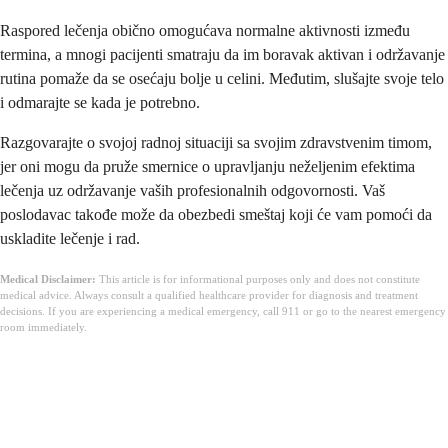
Raspored lečenja obično omogućava normalne aktivnosti između
termina, a mnogi pacijenti smatraju da im boravak aktivan i održavanje
rutina pomaže da se osećaju bolje u celini. Međutim, slušajte svoje telo
i odmarajte se kada je potrebno.
Razgovarajte o svojoj radnoj situaciji sa svojim zdravstvenim timom,
jer oni mogu da pruže smernice o upravljanju neželjenim efektima
lečenja uz održavanje vaših profesionalnih odgovornosti. Vaš
poslodavac takođe može da obezbedi smeštaj koji će vam pomoći da
uskladite lečenje i rad.
Medical Disclaimer:
This article is for informational purposes only and does not constitute
medical advice. Always consult a qualified healthcare provider for diagnosis and treatment
decisions. If you are experiencing a medical emergency, call 911 or go to the nearest emergency
room immediately.