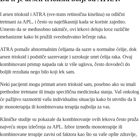
I arsen trioksid i ATRA (sve-trans retinoična kiselina) su odlični
tretmani za APL, i često su najefikasniji kada se koriste zajedno.
Umesto da se međusobno takmiče, ovi lekovi deluju kroz različite
mehanizme kako bi pružili sveobuhvatno lečenje raka.
ATRA pomaže abnormalnim ćelijama da sazre u normalne ćelije, dok
arsen trioksid i podstiče sazrevanje i uzrokuje smrt ćelija raka. Ovaj
kombinovani pristup napada rak iz više uglova, često dovodeći do
boljih rezultata nego bilo koji lek sam.
Neki pacijenti mogu primati arsen trioksid sam, posebno ako su imali
prethodne tretmane ili imaju specifična medicinska stanja. Vaš onkolog
će pažljivo razmotriti vašu individualnu situaciju kako bi utvrdio da li
je monoterapija ili kombinovana terapija najbolja za vas.
Kliničke studije su pokazale da kombinovanje ovih lekova često pruža
najveću stopu izlečenja za APL. Izbor između monoterapije ili
kombinovane terapije zavisi od faktora kao što su vaše opšte zdravlje,