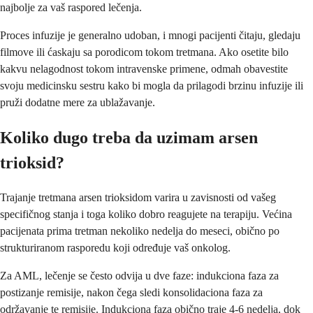
najbolje za vaš raspored lečenja.
Proces infuzije je generalno udoban, i mnogi pacijenti čitaju, gledaju
filmove ili ćaskaju sa porodicom tokom tretmana. Ako osetite bilo
kakvu nelagodnost tokom intravenske primene, odmah obavestite
svoju medicinsku sestru kako bi mogla da prilagodi brzinu infuzije ili
pruži dodatne mere za ublažavanje.
Koliko dugo treba da uzimam arsen
trioksid?
Trajanje tretmana arsen trioksidom varira u zavisnosti od vašeg
specifičnog stanja i toga koliko dobro reagujete na terapiju. Većina
pacijenata prima tretman nekoliko nedelja do meseci, obično po
strukturiranom rasporedu koji određuje vaš onkolog.
Za AML, lečenje se često odvija u dve faze: indukciona faza za
postizanje remisije, nakon čega sledi konsolidaciona faza za
održavanje te remisije. Indukciona faza obično traje 4-6 nedelja, dok