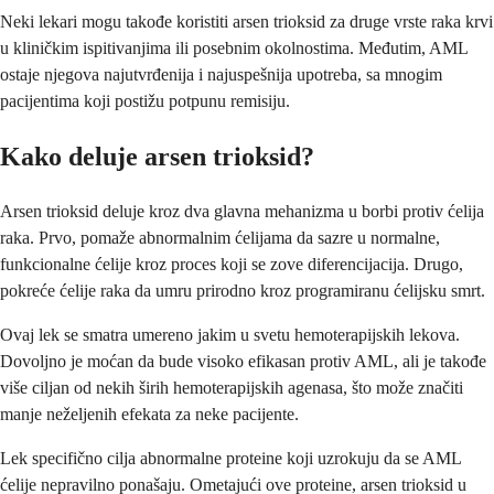
Neki lekari mogu takođe koristiti arsen trioksid za druge vrste raka krvi
u kliničkim ispitivanjima ili posebnim okolnostima. Međutim, AML
ostaje njegova najutvrđenija i najuspešnija upotreba, sa mnogim
pacijentima koji postižu potpunu remisiju.
Kako deluje arsen trioksid?
Arsen trioksid deluje kroz dva glavna mehanizma u borbi protiv ćelija
raka. Prvo, pomaže abnormalnim ćelijama da sazre u normalne,
funkcionalne ćelije kroz proces koji se zove diferencijacija. Drugo,
pokreće ćelije raka da umru prirodno kroz programiranu ćelijsku smrt.
Ovaj lek se smatra umereno jakim u svetu hemoterapijskih lekova.
Dovoljno je moćan da bude visoko efikasan protiv AML, ali je takođe
više ciljan od nekih širih hemoterapijskih agenasa, što može značiti
manje neželjenih efekata za neke pacijente.
Lek specifično cilja abnormalne proteine koji uzrokuju da se AML
ćelije nepravilno ponašaju. Ometajući ove proteine, arsen trioksid u