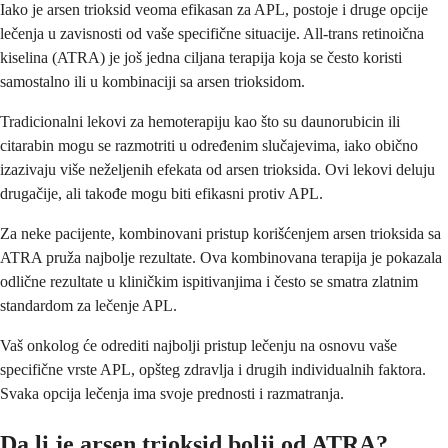
Iako je arsen trioksid veoma efikasan za APL, postoje i druge opcije
lečenja u zavisnosti od vaše specifične situacije. All-trans retinoična
kiselina (ATRA) je još jedna ciljana terapija koja se često koristi
samostalno ili u kombinaciji sa arsen trioksidom.
Tradicionalni lekovi za hemoterapiju kao što su daunorubicin ili
citarabin mogu se razmotriti u određenim slučajevima, iako obično
izazivaju više neželjenih efekata od arsen trioksida. Ovi lekovi deluju
drugačije, ali takođe mogu biti efikasni protiv APL.
Za neke pacijente, kombinovani pristup korišćenjem arsen trioksida sa
ATRA pruža najbolje rezultate. Ova kombinovana terapija je pokazala
odlične rezultate u kliničkim ispitivanjima i često se smatra zlatnim
standardom za lečenje APL.
Vaš onkolog će odrediti najbolji pristup lečenju na osnovu vaše
specifične vrste APL, opšteg zdravlja i drugih individualnih faktora.
Svaka opcija lečenja ima svoje prednosti i razmatranja.
Da li je arsen trioksid bolji od ATRA?