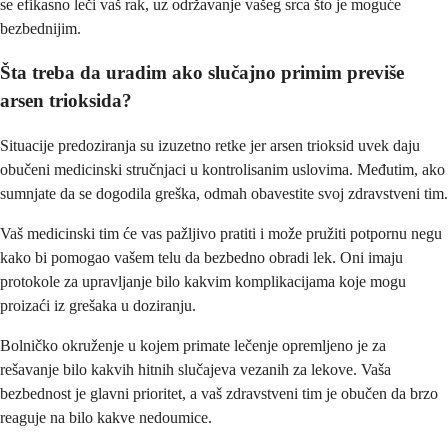
se efikasno leči vaš rak, uz održavanje vašeg srca što je moguće
bezbednijim.
Šta treba da uradim ako slučajno primim previše
arsen trioksida?
Situacije predoziranja su izuzetno retke jer arsen trioksid uvek daju
obučeni medicinski stručnjaci u kontrolisanim uslovima. Međutim, ako
sumnjate da se dogodila greška, odmah obavestite svoj zdravstveni tim.
Vaš medicinski tim će vas pažljivo pratiti i može pružiti potpornu negu
kako bi pomogao vašem telu da bezbedno obradi lek. Oni imaju
protokole za upravljanje bilo kakvim komplikacijama koje mogu
proizaći iz grešaka u doziranju.
Bolničko okruženje u kojem primate lečenje opremljeno je za
rešavanje bilo kakvih hitnih slučajeva vezanih za lekove. Vaša
bezbednost je glavni prioritet, a vaš zdravstveni tim je obučen da brzo
reaguje na bilo kakve nedoumice.