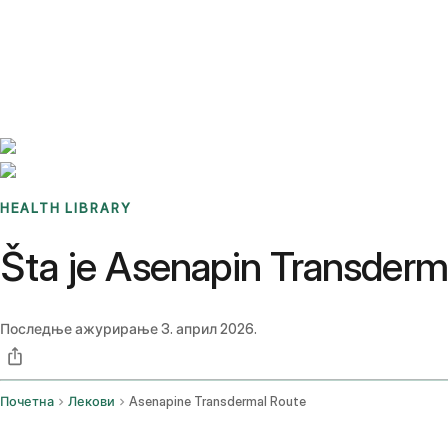
Benchmarks
Stories
FAQ
Sign up / Log in
HEALTH LIBRARY
Šta je Asenapin Transdermal
Последње ажурирање
3. април 2026.
Почетна
Лекови
Asenapine Transdermal Route