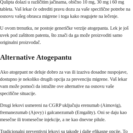
Qulipta dolazi u različitim jačinama, obično 10 mg, 30 mg i 60 mg
tableta. Vaš lekar će odrediti pravu dozu za vaše specifične potrebe na
osnovu vašeg obrasca migrene i toga kako reagujete na lečenje.
U ovom trenutku, ne postoje generičke verzije atogepanta. Lek je još
uvek pod zaštitom patenta, što znači da ga može proizvoditi samo
originalni proizvođač.
Alternative Atogepantu
Ako atogepant ne deluje dobro za vas ili izaziva dosadne nuspojave,
dostupno je nekoliko drugih opcija za prevenciju migrene. Vaš lekar
vam može pomoći da istražite ove alternative na osnovu vaše
specifične situacije.
Drugi lekovi usmereni na CGRP uključuju erenumab (Aimovig),
fremanezumab (Ajovy) i galcanezumab (Emgality). Oni se daju kao
mesečne ili tromesečne injekcije, a ne kao dnevne pilule.
Tradicionalni preventivni lekovi su takođe i dalje efikasne opcije. To