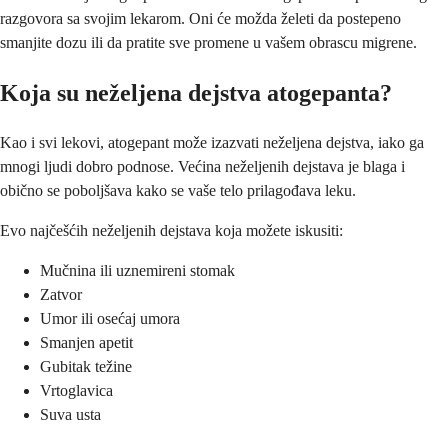
razgovora sa svojim lekarom. Oni će možda želeti da postepeno
smanjite dozu ili da pratite sve promene u vašem obrascu migrene.
Koja su neželjena dejstva atogepanta?
Kao i svi lekovi, atogepant može izazvati neželjena dejstva, iako ga
mnogi ljudi dobro podnose. Većina neželjenih dejstava je blaga i
obično se poboljšava kako se vaše telo prilagođava leku.
Evo najčešćih neželjenih dejstava koja možete iskusiti:
Mučnina ili uznemireni stomak
Zatvor
Umor ili osećaj umora
Smanjen apetit
Gubitak težine
Vrtoglavica
Suva usta