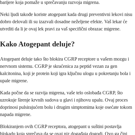
barijere koja pomaže u sprečavanju razvoja migrena.
Neki ljudi takođe koriste atogepant kada drugi preventivni lekovi nisu
dobro delovali ili su izazvali dosadne neželjene efekte. Vaš lekar će
utvrditi da li je ovaj lek pravi za vaš specifični obrazac migrene.
Kako Atogepant deluje?
Atogepant deluje tako što blokira CGRP receptore u vašem mozgu i
nervnom sistemu. CGRP je skraćenica za peptid vezan za gen
kalcitonina, koji je protein koji igra ključnu ulogu u pokretanju bola i
upale migrene.
Kada počne da se razvija migrena, vaše telo oslobađa CGRP, što
uzrokuje širenje krvnih sudova u glavi i njihovu upalu. Ovaj proces
doprinosi pulsirajućem bolu i drugim simptomima koje osećate tokom
napada migrene.
Blokiranjem ovih CGRP receptora, atogepant u suštini postavlja
blokadu koja sprečava da se ovaj niz događaja dogodi. Ovo ga čini