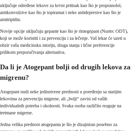
uključuje određene lekove za krvni pritisak kao što je propranolol,
antikonvulzive kao što je topiramat i neke antidepresive kao što je
amitriptilin.
Novije opcije uključuju gepante kao što je rimegepant (Nurtec ODT),
koji se može koristiti i za prevenciju i za lečenje. Vaš lekar će uzeti u
obzir vašu medicinsku istoriju, druga stanja i lične preferencije
prilikom preporučivanja alternativa.
Da li je Atogepant bolji od drugih lekova za
migrenu?
Atogepant nudi neke jedinstvene prednosti u poređenju sa starijim
lekovima za prevenciju migrene, ali „bolji“ zavisi od vaših
individualnih potreba i okolnosti. Svaka osoba različito reaguje na
tretmane migrene.
Jedna velika prednost atogepanta je što je dizajniran posebno za