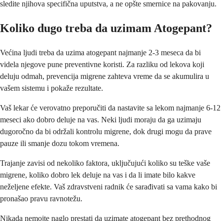
sledite njihova specifična uputstva, a ne opšte smernice na pakovanju.
Koliko dugo treba da uzimam Atogepant?
Većina ljudi treba da uzima atogepant najmanje 2-3 meseca da bi
videla njegove pune preventivne koristi. Za razliku od lekova koji
deluju odmah, prevencija migrene zahteva vreme da se akumulira u
vašem sistemu i pokaže rezultate.
Vaš lekar će verovatno preporučiti da nastavite sa lekom najmanje 6-12
meseci ako dobro deluje na vas. Neki ljudi moraju da ga uzimaju
dugoročno da bi održali kontrolu migrene, dok drugi mogu da prave
pauze ili smanje dozu tokom vremena.
Trajanje zavisi od nekoliko faktora, uključujući koliko su teške vaše
migrene, koliko dobro lek deluje na vas i da li imate bilo kakve
neželjene efekte. Vaš zdravstveni radnik će sarađivati sa vama kako bi
pronašao pravu ravnotežu.
Nikada nemojte naglo prestati da uzimate atogepant bez prethodnog