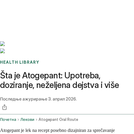
Benchmarks
Stories
FAQ
Sign up / Log in
HEALTH LIBRARY
Šta je Atogepant: Upotreba,
doziranje, neželjena dejstva i više
Последње ажурирање
3. април 2026.
Почетна
Лекови
Atogepant Oral Route
Atogepant je lek na recept posebno dizajniran za sprečavanje