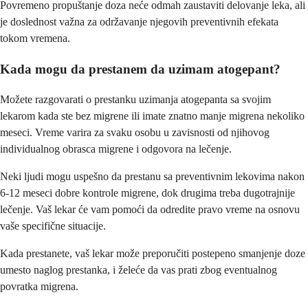
Povremeno propuštanje doza neće odmah zaustaviti delovanje leka, ali
je doslednost važna za održavanje njegovih preventivnih efekata
tokom vremena.
Kada mogu da prestanem da uzimam atogepant?
Možete razgovarati o prestanku uzimanja atogepanta sa svojim
lekarom kada ste bez migrene ili imate znatno manje migrena nekoliko
meseci. Vreme varira za svaku osobu u zavisnosti od njihovog
individualnog obrasca migrene i odgovora na lečenje.
Neki ljudi mogu uspešno da prestanu sa preventivnim lekovima nakon
6-12 meseci dobre kontrole migrene, dok drugima treba dugotrajnije
lečenje. Vaš lekar će vam pomoći da odredite pravo vreme na osnovu
vaše specifične situacije.
Kada prestanete, vaš lekar može preporučiti postepeno smanjenje doze
umesto naglog prestanka, i želeće da vas prati zbog eventualnog
povratka migrena.