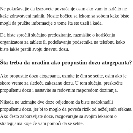
Ne pokušavajte da izazovete povraćanje osim ako vam to izričito ne
kaže zdravstveni radnik. Nosite bočicu sa lekom sa sobom kako biste
mogli da pružite informacije o tome šta ste uzeli i kada.
Da biste sprečili slučajno predoziranje, razmislite o korišćenju
organizatora za tablete ili podešavanju podsetnika na telefonu kako
biste lakše pratili svoju dnevnu dozu.
Šta treba da uradim ako propustim dozu atogepanta?
Ako propustite dozu atogepanta, uzmite je čim se setite, osim ako je
skoro vreme za sledeću zakazanu dozu. U tom slučaju, preskočite
propuštenu dozu i nastavite sa redovnim rasporedom doziranja.
Nikada ne uzimajte dve doze odjednom da biste nadoknadili
propuštenu dozu, jer bi to moglo da poveća rizik od neželjenih efekata.
Ako često zaboravljate doze, razgovarajte sa svojim lekarom o
strategijama koje će vam pomoći da se setite.