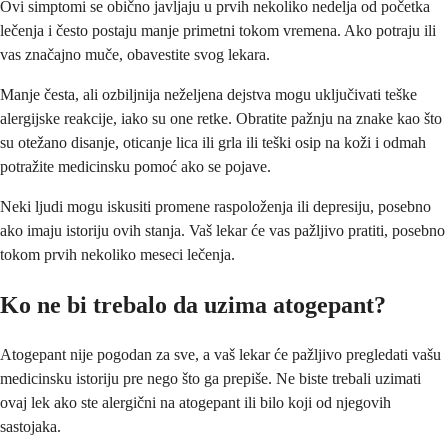
Ovi simptomi se obično javljaju u prvih nekoliko nedelja od početka
lečenja i često postaju manje primetni tokom vremena. Ako potraju ili
vas značajno muče, obavestite svog lekara.
Manje česta, ali ozbiljnija neželjena dejstva mogu uključivati teške
alergijske reakcije, iako su one retke. Obratite pažnju na znake kao što
su otežano disanje, oticanje lica ili grla ili teški osip na koži i odmah
potražite medicinsku pomoć ako se pojave.
Neki ljudi mogu iskusiti promene raspoloženja ili depresiju, posebno
ako imaju istoriju ovih stanja. Vaš lekar će vas pažljivo pratiti, posebno
tokom prvih nekoliko meseci lečenja.
Ko ne bi trebalo da uzima atogepant?
Atogepant nije pogodan za sve, a vaš lekar će pažljivo pregledati vašu
medicinsku istoriju pre nego što ga prepiše. Ne biste trebali uzimati
ovaj lek ako ste alergični na atogepant ili bilo koji od njegovih
sastojaka.