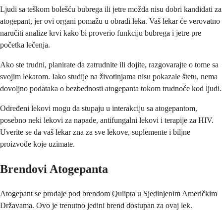
Ljudi sa teškom bolešću bubrega ili jetre možda nisu dobri kandidati za
atogepant, jer ovi organi pomažu u obradi leka. Vaš lekar će verovatno
naručiti analize krvi kako bi proverio funkciju bubrega i jetre pre
početka lečenja.
Ako ste trudni, planirate da zatrudnite ili dojite, razgovarajte o tome sa
svojim lekarom. Iako studije na životinjama nisu pokazale štetu, nema
dovoljno podataka o bezbednosti atogepanta tokom trudnoće kod ljudi.
Određeni lekovi mogu da stupaju u interakciju sa atogepantom,
posebno neki lekovi za napade, antifungalni lekovi i terapije za HIV.
Uverite se da vaš lekar zna za sve lekove, suplemente i biljne
proizvode koje uzimate.
Brendovi Atogepanta
Atogepant se prodaje pod brendom Qulipta u Sjedinjenim Američkim
Državama. Ovo je trenutno jedini brend dostupan za ovaj lek.