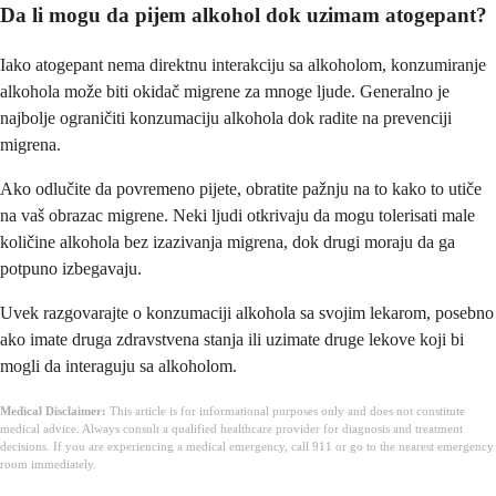
Da li mogu da pijem alkohol dok uzimam atogepant?
Iako atogepant nema direktnu interakciju sa alkoholom, konzumiranje
alkohola može biti okidač migrene za mnoge ljude. Generalno je
najbolje ograničiti konzumaciju alkohola dok radite na prevenciji
migrena.
Ako odlučite da povremeno pijete, obratite pažnju na to kako to utiče
na vaš obrazac migrene. Neki ljudi otkrivaju da mogu tolerisati male
količine alkohola bez izazivanja migrena, dok drugi moraju da ga
potpuno izbegavaju.
Uvek razgovarajte o konzumaciji alkohola sa svojim lekarom, posebno
ako imate druga zdravstvena stanja ili uzimate druge lekove koji bi
mogli da interaguju sa alkoholom.
Medical Disclaimer:
This article is for informational purposes only and does not constitute
medical advice. Always consult a qualified healthcare provider for diagnosis and treatment
decisions. If you are experiencing a medical emergency, call 911 or go to the nearest emergency
room immediately.