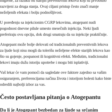
migrene, za razliku od starijih preventivnih lekova koji su prvobitno
razvijeni za druga stanja. Ovaj ciljani pristup često znači manje
neželjenih efekata i bolju podnošljivost.
U poređenju sa injekcionim CGRP lekovima, atogepant nudi
pogodnost dnevne pilule umesto mesečnih injekcija. Neki ljudi
preferiraju ovu opciju, dok drugi smatraju da su injekcije praktičnije.
Atogepant može bolje delovati od tradicionalnih preventivnih lekova
za ljude koji nisu mogli da tolerišu neželjene efekte starijih lekova kao
što su gojenje, pospanost ili kognitivni efekti. Međutim, tradicionalni
lekovi imaju dužu istoriju upotrebe i mogu biti isplativiji.
Vaš lekar će vam pomoći da sagledate ove faktore zajedno sa vašim
osiguranjem, preferencijama načina života i istorijom bolesti kako biste
odredili najbolji izbor za vas.
Često postavljana pitanja o Atogepantu
Da li je Atogepant bezbedan za ljude sa srčanim