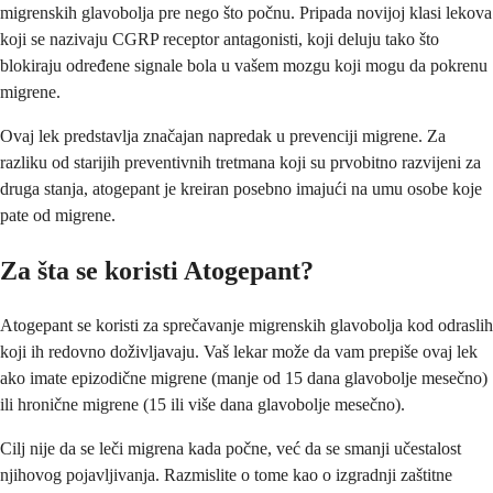
migrenskih glavobolja pre nego što počnu. Pripada novijoj klasi lekova
koji se nazivaju CGRP receptor antagonisti, koji deluju tako što
blokiraju određene signale bola u vašem mozgu koji mogu da pokrenu
migrene.
Ovaj lek predstavlja značajan napredak u prevenciji migrene. Za
razliku od starijih preventivnih tretmana koji su prvobitno razvijeni za
druga stanja, atogepant je kreiran posebno imajući na umu osobe koje
pate od migrene.
Za šta se koristi Atogepant?
Atogepant se koristi za sprečavanje migrenskih glavobolja kod odraslih
koji ih redovno doživljavaju. Vaš lekar može da vam prepiše ovaj lek
ako imate epizodične migrene (manje od 15 dana glavobolje mesečno)
ili hronične migrene (15 ili više dana glavobolje mesečno).
Cilj nije da se leči migrena kada počne, već da se smanji učestalost
njihovog pojavljivanja. Razmislite o tome kao o izgradnji zaštitne