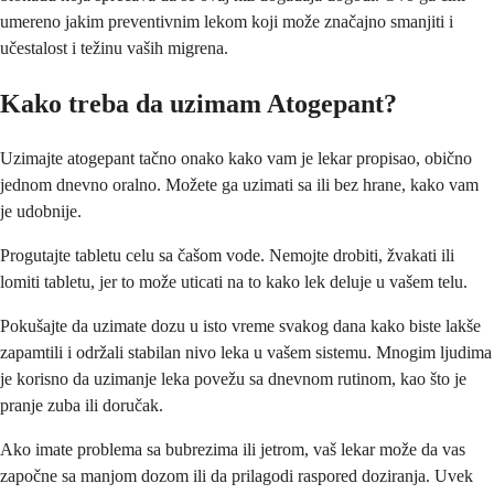
umereno jakim preventivnim lekom koji može značajno smanjiti i
učestalost i težinu vaših migrena.
Kako treba da uzimam Atogepant?
Uzimajte atogepant tačno onako kako vam je lekar propisao, obično
jednom dnevno oralno. Možete ga uzimati sa ili bez hrane, kako vam
je udobnije.
Progutajte tabletu celu sa čašom vode. Nemojte drobiti, žvakati ili
lomiti tabletu, jer to može uticati na to kako lek deluje u vašem telu.
Pokušajte da uzimate dozu u isto vreme svakog dana kako biste lakše
zapamtili i održali stabilan nivo leka u vašem sistemu. Mnogim ljudima
je korisno da uzimanje leka povežu sa dnevnom rutinom, kao što je
pranje zuba ili doručak.
Ako imate problema sa bubrezima ili jetrom, vaš lekar može da vas
započne sa manjom dozom ili da prilagodi raspored doziranja. Uvek