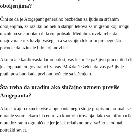
oboljenjima?
Čini se da je Atogepant generalno bezbedan za ljude sa srčanim
oboljenjima, za razliku od nekih starijih lekova za migrenu koji mogu
uticati na srčani ritam ili krvni pritisak. Međutim, uvek treba da
razgovarate o zdravlju vašeg srca sa svojim lekarom pre nego što
počnete da uzimate bilo koji novi lek.
Ako imate kardiovaskularnu bolest, vaš lekar će pažljivo proceniti da li
je atogepant odgovarajući za vas. Možda će želeti da vas pažljivije
prati, posebno kada prvi put počnete sa lečenjem.
Šta treba da uradim ako slučajno uzmem previše
Atogepanta?
Ako slučajno uzmete više atogepanta nego što je propisano, odmah se
obratite svom lekaru ili centru za kontrolu trovanja. Iako su informacije
o predoziranju ograničene jer je lek relativno nov, važno je odmah
potražiti savet.