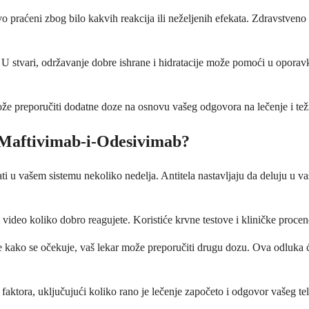
o praćeni zbog bilo kakvih reakcija ili neželjenih efekata. Zdravstveno
 U stvari, održavanje dobre ishrane i hidratacije može pomoći u oporavku
že preporučiti dodatne doze na osnovu vašeg odgovora na lečenje i teži
-Maftivimab-i-Odesivimab?
ati u vašem sistemu nekoliko nedelja. Antitela nastavljaju da deluju u v
video koliko dobro reagujete. Koristiće krvne testove i kliničke procene 
 kako se očekuje, vaš lekar može preporučiti drugu dozu. Ova odluka će 
aktora, uključujući koliko rano je lečenje započeto i odgovor vašeg tel