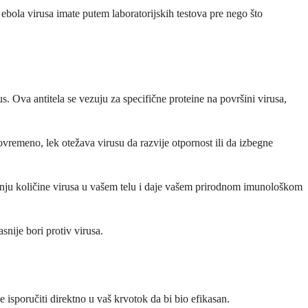
u ebola virusa imate putem laboratorijskih testova pre nego što
Ova antitela se vezuju za specifične proteine na površini virusa,
stovremeno, lek otežava virusu da razvije otpornost ili da izbegne
enju količine virusa u vašem telu i daje vašem prirodnom imunološkom
nije bori protiv virusa.
 isporučiti direktno u vaš krvotok da bi bio efikasan.