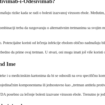
ftivimab-i-Odesivimab?
dmašuju rizike kada se radi o bolesti izazvanoj virusom ebole. Međutim, 
kombinaciji treba da razgovaraju o alternativnim tretmanima sa svojim me
ebno. Potencijalne koristi od lečenja infekcije ebolom obično nadmašuju bi
no da prime ovaj tretman. U stvari, oni mogu imati još više koristi 
nd Ime
eke i u medicinskim kartonima da bi se odnosili na ovu specifičnu kombi
jedinačnim komponentama ili jednostavno kao „tretman antitela protiv e
A posebno za lečenje bolesti izazvane virusom ebole. Trenutno je jedi