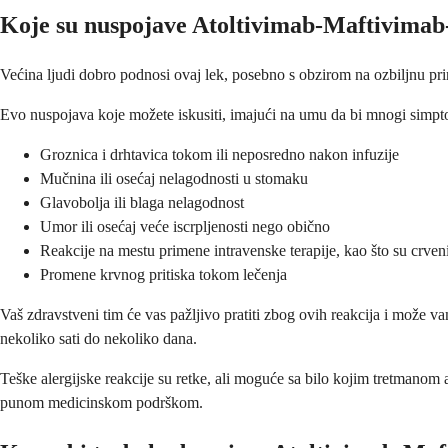
Koje su nuspojave Atoltivimab-Maftivimab
Većina ljudi dobro podnosi ovaj lek, posebno s obzirom na ozbiljnu p
Evo nuspojava koje možete iskusiti, imajući na umu da bi mnogi simpt
Groznica i drhtavica tokom ili neposredno nakon infuzije
Mučnina ili osećaj nelagodnosti u stomaku
Glavobolja ili blaga nelagodnost
Umor ili osećaj veće iscrpljenosti nego obično
Reakcije na mestu primene intravenske terapije, kao što su crveni
Promene krvnog pritiska tokom lečenja
Vaš zdravstveni tim će vas pažljivo pratiti zbog ovih reakcija i može 
nekoliko sati do nekoliko dana.
Teške alergijske reakcije su retke, ali moguće sa bilo kojim tretmanom 
punom medicinskom podrškom.