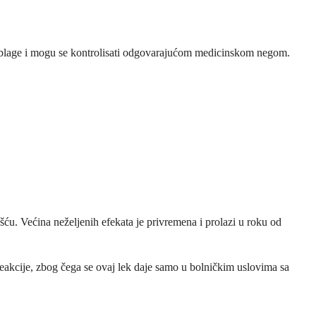
o blage i mogu se kontrolisati odgovarajućom medicinskom negom.
ću. Većina neželjenih efekata je privremena i prolazi u roku od
reakcije, zbog čega se ovaj lek daje samo u bolničkim uslovima sa