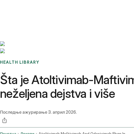
Benchmarks
Stories
FAQ
Sign up / Log in
HEALTH LIBRARY
Šta je Atoltivimab-Maftivi
neželjena dejstva i više
Последње ажурирање
3. април 2026.
Почетна
Лекови
Atoltivimab Maftivimab And Odesivimab Ebgn Intravenous Route