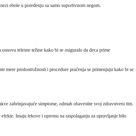
ak u nezi ebole u poređenju sa samo suportivnom negom.
a osnovu telesne težine kako bi se osiguralo da deca prime
Iste mere predostrožnosti i procedure praćenja se primenjuju kako bi se
 kakve zabrinjavajuće simptome, odmah obavestite svoj zdravstveni tim.
e efekte. Imaju lekove i opremu na raspolaganju za upravljanje bilo