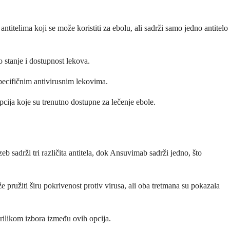
itelima koji se može koristiti za ebolu, ali sadrži samo jedno antitelo
o stanje i dostupnost lekova.
specifičnim antivirusnim lekovima.
cija koje su trenutno dostupne za lečenje ebole.
b sadrži tri različita antitela, dok Ansuvimab sadrži jedno, što
e pružiti širu pokrivenost protiv virusa, ali oba tretmana su pokazala
prilikom izbora između ovih opcija.