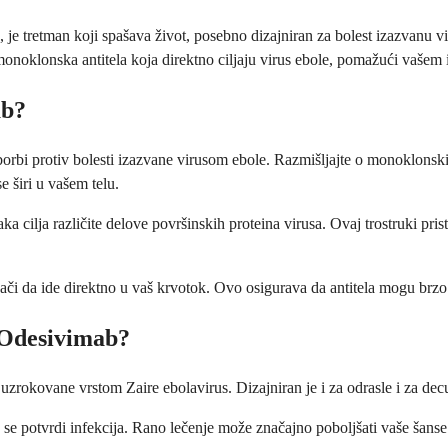
e tretman koji spašava život, posebno dizajniran za bolest izazvanu vi
onoklonska antitela koja direktno ciljaju virus ebole, pomažući vašem i
ab?
borbi protiv bolesti izazvane virusom ebole. Razmišljajte o monoklonsk
e širi u vašem telu.
a cilja različite delove površinskih proteina virusa. Ovaj trostruki pri
či da ide direktno u vaš krvotok. Ovo osigurava da antitela mogu brzo i 
i-Odesivimab?
uzrokovane vrstom Zaire ebolavirus. Dizajniran je i za odrasle i za dec
 se potvrdi infekcija. Rano lečenje može značajno poboljšati vaše šanse