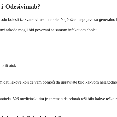
-i-Odesivimab?
rirodu bolesti izazvane virusom ebole. Najčešće nuspojave su generaln
omi takođe mogli biti povezani sa samom infekcijom ebole:
lo ili otok
vam dati lekove koji će vam pomoći da upravljate bilo kakvom nelagodnoš
antitela. Vaš medicinski tim je spreman da odmah reši bilo kakve teške 