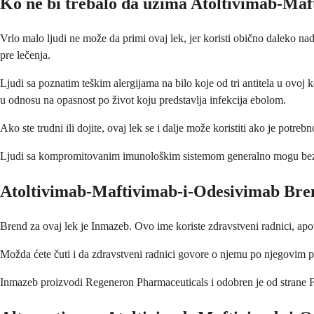
Ko ne bi trebalo da uzima Atoltivimab-Ma
Vrlo malo ljudi ne može da primi ovaj lek, jer koristi obično daleko na
pre lečenja.
Ljudi sa poznatim teškim alergijama na bilo koje od tri antitela u ovoj 
u odnosu na opasnost po život koju predstavlja infekcija ebolom.
Ako ste trudni ili dojite, ovaj lek se i dalje može koristiti ako je potr
Ljudi sa kompromitovanim imunološkim sistemom generalno mogu bezbed
Atoltivimab-Maftivimab-i-Odesivimab Bre
Brend za ovaj lek je Inmazeb. Ovo ime koriste zdravstveni radnici, apot
Možda ćete čuti i da zdravstveni radnici govore o njemu po njegovim po
Inmazeb proizvodi Regeneron Pharmaceuticals i odobren je od strane FD