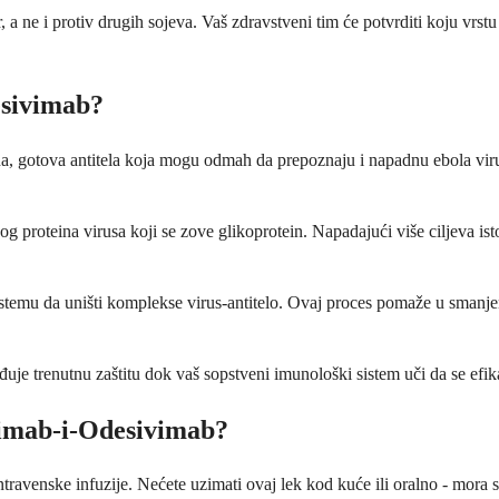
, a ne i protiv drugih sojeva. Vaš zdravstveni tim će potvrditi koju vrst
esivimab?
gotova antitela koja mogu odmah da prepoznaju i napadnu ebola virus. 
nskog proteina virusa koji se zove glikoprotein. Napadajući više ciljeva i
istemu da uništi komplekse virus-antitelo. Ovaj proces pomaže u smanj
e trenutnu zaštitu dok vaš sopstveni imunološki sistem uči da se efikas
imab-i-Odesivimab?
avenske infuzije. Nećete uzimati ovaj lek kod kuće ili oralno - mora se