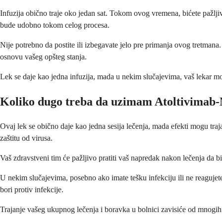
Infuzija obično traje oko jedan sat. Tokom ovog vremena, bićete pažljiv
bude udobno tokom celog procesa.
Nije potrebno da postite ili izbegavate jelo pre primanja ovog tretmana.
osnovu vašeg opšteg stanja.
Lek se daje kao jedna infuzija, mada u nekim slučajevima, vaš lekar mo
Koliko dugo treba da uzimam Atoltivimab
Ovaj lek se obično daje kao jedna sesija lečenja, mada efekti mogu traj
zaštitu od virusa.
Vaš zdravstveni tim će pažljivo pratiti vaš napredak nakon lečenja da bi 
U nekim slučajevima, posebno ako imate tešku infekciju ili ne reagujete
bori protiv infekcije.
Trajanje vašeg ukupnog lečenja i boravka u bolnici zavisiće od mnogih f