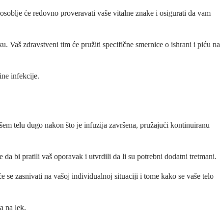
 osoblje će redovno proveravati vaše vitalne znake i osigurati da vam
. Vaš zdravstveni tim će pružiti specifične smernice o ishrani i piću na
ne infekcije.
ašem telu dugo nakon što je infuzija završena, pružajući kontinuiranu
da bi pratili vaš oporavak i utvrdili da li su potrebni dodatni tretmani.
se zasnivati na vašoj individualnoj situaciji i tome kako se vaše telo
a na lek.