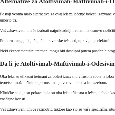
Alternative za Atoltivimab-Maftivimab-i-
Postoji veoma malo alternativa za ovaj lek za lečenje bolesti izazvane 
umesto tri.
Vaš zdravstveni tim će izabrati najprikladniji tretman na osnovu različit
Potporna nega, uključujući intravenske tečnosti, upravljanje elektrolit
Neki eksperimentalni tretmani mogu biti dostupni putem posebnih progra
Da li je Atoltivimab-Maftivimab-i-Odesivi
Oba leka su efikasni tretmani za bolest izazvanu virusom ebole, a izbor 
teoretski može učiniti otpornost manje verovatnom sa Inmazebom.
Kliničke studije su pokazale da su oba leka efikasna u lečenju ebole kad
značajne koristi.
Vaš zdravstveni tim će razmotriti faktore kao što su vaša specifična sit