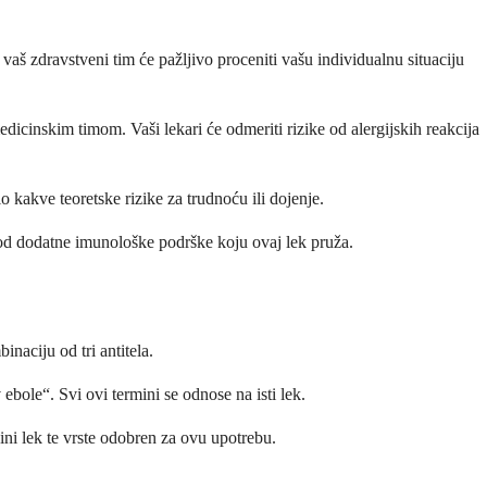
vaš zdravstveni tim će pažljivo proceniti vašu individualnu situaciju
dicinskim timom. Vaši lekari će odmeriti rizike od alergijskih reakcija
lo kakve teoretske rizike za trudnoću ili dojenje.
od dodatne imunološke podrške koju ovaj lek pruža.
naciju od tri antitela.
bole“. Svi ovi termini se odnose na isti lek.
ni lek te vrste odobren za ovu upotrebu.