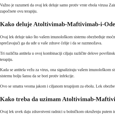
Važno je razumeti da ovaj lek deluje samo protiv vrste ebola virusa Zair
započnete ovu terapiju.
Kako deluje Atoltivimab-Maftivimab-i-Od
Ovaj lek deluje tako što vašem imunološkom sistemu obezbeđuje moćna, 
sprečavajući ga da uđe u vaše zdrave ćelije i da se razmnožava.
Tri različita antitela u ovoj kombinaciji ciljaju različite delove površi
terapiju.
Kada se antitela vežu za virus, ona signaliziraju vašem imunološkom s
sistemu bolju šansu da se bori protiv infekcije.
Ovo se smatra veoma jakom i ciljanom terapijom za ebolu. Lek obezbeđuj
Kako treba da uzimam Atoltivimab-Maftiv
Ovaj lek uvek daju zdravstveni radnici u bolničkom okruženju putem intr