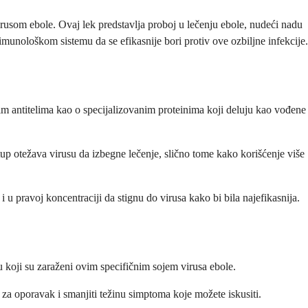
rusom ebole. Ovaj lek predstavlja proboj u lečenju ebole, nudeći nadu
munološkom sistemu da se efikasnije bori protiv ove ozbiljne infekcije.
im antitelima kao o specijalizovanim proteinima koji deluju kao vođene
stup otežava virusu da izbegne lečenje, slično tome kako korišćenje više
u pravoj koncentraciji da stignu do virusa kako bi bila najefikasnija.
u koji su zaraženi ovim specifičnim sojem virusa ebole.
 za oporavak i smanjiti težinu simptoma koje možete iskusiti.