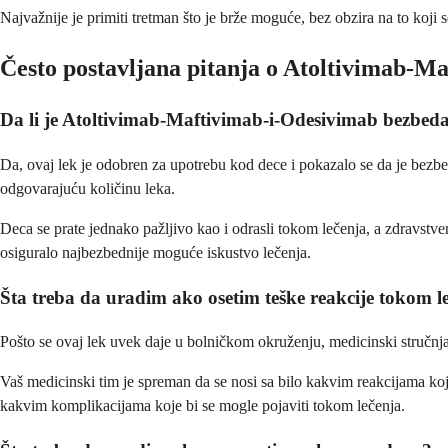
Najvažnije je primiti tretman što je brže moguće, bez obzira na to koji
Često postavljana pitanja o Atoltivimab-M
Da li je Atoltivimab-Maftivimab-i-Odesivimab bezbed
Da, ovaj lek je odobren za upotrebu kod dece i pokazalo se da je bezbed
odgovarajuću količinu leka.
Deca se prate jednako pažljivo kao i odrasli tokom lečenja, a zdravstven
osiguralo najbezbednije moguće iskustvo lečenja.
Šta treba da uradim ako osetim teške reakcije tokom l
Pošto se ovaj lek uvek daje u bolničkom okruženju, medicinski stručnja
Vaš medicinski tim je spreman da se nosi sa bilo kakvim reakcijama koje 
kakvim komplikacijama koje bi se mogle pojaviti tokom lečenja.