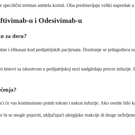
 se specifični tretman antitela koristi. Oba predstavljaju veliki napred
aftivimab-u i Odesivimab-u
an za decu?
an i efikasan kod pedijatrijskih pacijenata. Doziranje se prilagođava n
i timovi sa iskustvom u pedijatrijskoj nezi nadgledaju proces infuzije. 
ečenja?
ci će vas kontinuirano pratiti tokom i nakon infuzije. Ako osetite bilo
bi se mogle pojaviti, uključujući alergijske reakcije ili druge neželjen