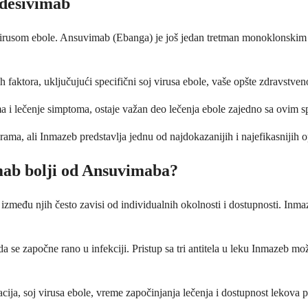
Odesivimab
virusom ebole. Ansuvimab (Ebanga) je još jedan tretman monoklonskim ant
ih faktora, uključujući specifični soj virusa ebole, vaše opšte zdravstven
ima i lečenje simptoma, ostaje važan deo lečenja ebole zajedno sa ovim 
ma, ali Inmazeb predstavlja jednu od najdokazanijih i najefikasnijih op
mab bolji od Ansuvimaba?
između njih često zavisi od individualnih okolnosti i dostupnosti. Inmaze
a se započne rano u infekciji. Pristup sa tri antitela u leku Inmazeb mož
uacija, soj virusa ebole, vreme započinjanja lečenja i dostupnost lekova 