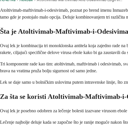
Atoltivimab-maftivimab-i-odesivimab, poznat po brend imenu Inmazeb, j
tamo gde je postojalo malo opcija. Deluje kombinovanjem tri različita m
Šta je Atoltivimab-Maftivimab-i-Odesivim
Ovaj lek je kombinacija tri monoklonska antitela koja zajedno rade na 
rakete, ciljajući specifične delove virusa ebole kako bi ga zaustavili da s
Tri komponente rade kao tim: atoltivimab, maftivimab i odesivimab, svak
brava na vratima pruža bolju sigurnost od samo jedne.
Lek se daje samo u bolničkim uslovima putem intravenske linije, što zna
Za šta se koristi Atoltivimab-Maftivimab-
Ovaj lek je posebno odobren za lečenje bolesti izazvane virusom ebole 
Lečenje najbolje deluje kada se započne što je ranije moguće nakon što