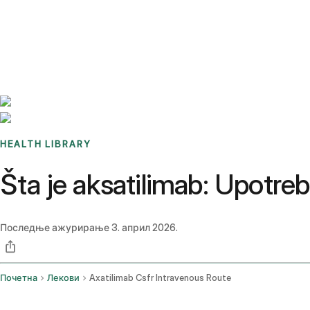
Benchmarks
Stories
FAQ
Sign up / Log in
HEALTH LIBRARY
Šta je aksatilimab: Upotreba
Последње ажурирање
3. април 2026.
Почетна
Лекови
Axatilimab Csfr Intravenous Route