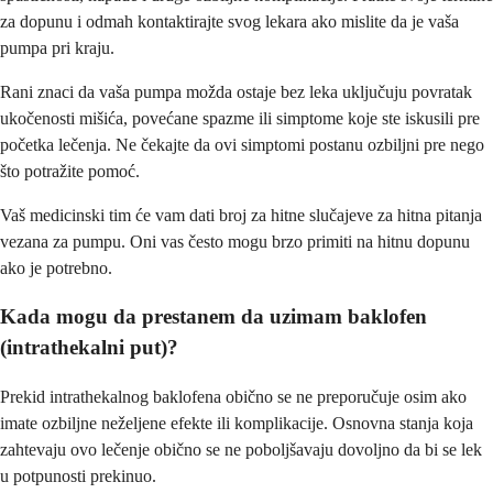
za dopunu i odmah kontaktirajte svog lekara ako mislite da je vaša
pumpa pri kraju.
Rani znaci da vaša pumpa možda ostaje bez leka uključuju povratak
ukočenosti mišića, povećane spazme ili simptome koje ste iskusili pre
početka lečenja. Ne čekajte da ovi simptomi postanu ozbiljni pre nego
što potražite pomoć.
Vaš medicinski tim će vam dati broj za hitne slučajeve za hitna pitanja
vezana za pumpu. Oni vas često mogu brzo primiti na hitnu dopunu
ako je potrebno.
Kada mogu da prestanem da uzimam baklofen
(intrathekalni put)?
Prekid intrathekalnog baklofena obično se ne preporučuje osim ako
imate ozbiljne neželjene efekte ili komplikacije. Osnovna stanja koja
zahtevaju ovo lečenje obično se ne poboljšavaju dovoljno da bi se lek
u potpunosti prekinuo.