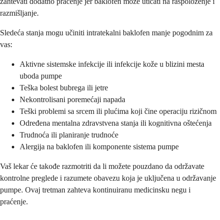
zahtevati dodatno praćenje jer baklofen može uticati na raspoloženje i
razmišljanje.
Sledeća stanja mogu učiniti intratekalni baklofen manje pogodnim za
vas:
Aktivne sistemske infekcije ili infekcije kože u blizini mesta
uboda pumpe
Teška bolest bubrega ili jetre
Nekontrolisani poremećaji napada
Teški problemi sa srcem ili plućima koji čine operaciju rizičnom
Određena mentalna zdravstvena stanja ili kognitivna oštećenja
Trudnoća ili planiranje trudnoće
Alergija na baklofen ili komponente sistema pumpe
Vaš lekar će takođe razmotriti da li možete pouzdano da održavate
kontrolne preglede i razumete obavezu koja je uključena u održavanje
pumpe. Ovaj tretman zahteva kontinuiranu medicinsku negu i
praćenje.