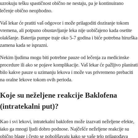
uzrokuju tešku spastičnost obično ne nestaju, pa je kontinuirano
lečenje obično neophodno.
Vaš lekar će pratiti vaš odgovor i može prilagoditi doziranje tokom
vremena, ali potpuno obustavljanje leka nije uobičajeno kada osetite
olakšanje. Baterija pumpe traje oko 5-7 godina i biće potrebna hirurška
zamena kada se isprazni.
Nekim ljudima mogu biti potrebne pauze od lečenja za medicinske
procedure ili ako se pojave komplikacije. Vaš lekar će pažljivo planirati
bilo kakve pauze u uzimanju lekova i može vas privremeno prebaciti
na oralne lekove tokom ovih perioda.
Koje su neželjene reakcije Baklofena
(intratekalni put)?
Kao i svi lekovi, intratekalni baklofen može izazvati neželjene efekte,
iako ga mnogi ljudi dobro podnose. Najčešće neželjene reakcije su
obično blage i često se poboljšavaju kako se vaše telo prilagođava