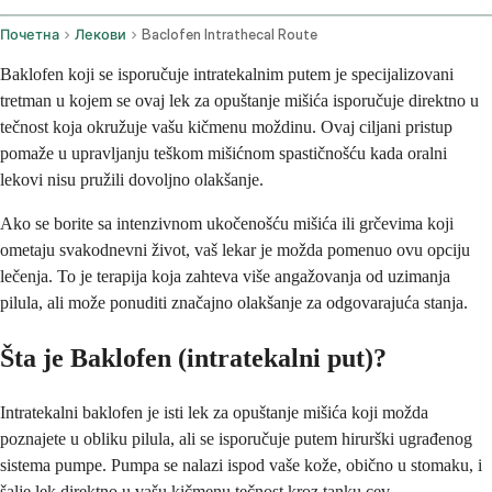
Почетна
Лекови
Baclofen Intrathecal Route
Baklofen koji se isporučuje intratekalnim putem je specijalizovani
tretman u kojem se ovaj lek za opuštanje mišića isporučuje direktno u
tečnost koja okružuje vašu kičmenu moždinu. Ovaj ciljani pristup
pomaže u upravljanju teškom mišićnom spastičnošću kada oralni
lekovi nisu pružili dovoljno olakšanje.
Ako se borite sa intenzivnom ukočenošću mišića ili grčevima koji
ometaju svakodnevni život, vaš lekar je možda pomenuo ovu opciju
lečenja. To je terapija koja zahteva više angažovanja od uzimanja
pilula, ali može ponuditi značajno olakšanje za odgovarajuća stanja.
Šta je Baklofen (intratekalni put)?
Intratekalni baklofen je isti lek za opuštanje mišića koji možda
poznajete u obliku pilula, ali se isporučuje putem hirurški ugrađenog
sistema pumpe. Pumpa se nalazi ispod vaše kože, obično u stomaku, i
šalje lek direktno u vašu kičmenu tečnost kroz tanku cev.