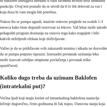
se baklofen ubrizgava direktno u vašu kičmenu tečnost kroz lumbalnu
punkciju. Ovaj test pomaže da se utvrdi da li će lek delovati za vas i
koja doza bi vam mogla biti potrebna.
Nakon što se pumpa ugradi, imaćete redovne preglede na svakih 1-3
meseca kako biste dopunili rezervoar za lekove. Vaš lekar može takođe
prilagoditi program doziranja na osnovu toga kako reagujete i bilo
kakvih neželjenih efekata koje doživljavate.
Važno je da se pridržavate svih zakazanih termina i nikada ne dozvolite
da se pumpa potpuno isprazni. Iznenadni prestanak uzimanja leka
može izazvati ozbiljne simptome povlačenja i povratak teške
spastičnosti.
Koliko dugo treba da uzimam Baklofen
(intratekalni put)?
Većina ljudi koji imaju koristi od intratekalnog baklofena nastavlja
lečenje dugoročno, često godinama ili čak trajno. Osnovna stanja koja