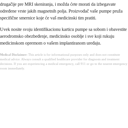
drugačije pre MRI skeniranja, i možda ćete morati da izbegavate
određene vrste jakih magnetnih polja. Proizvođač vaše pumpe pruža
specifične smernice koje će vaš medicinski tim pratiti.
Uvek nosite svoju identifikacionu karticu pumpe sa sobom i obavestite
aerodromsko obezbeđenje, medicinsko osoblje i sve koji rukuju
medicinskom opremom o vašem implantiranom uređaju.
Medical Disclaimer:
This article is for informational purposes only and does not constitute
medical advice. Always consult a qualified healthcare provider for diagnosis and treatment
decisions. If you are experiencing a medical emergency, call 911 or go to the nearest emergency
room immediately.