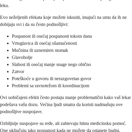
leku.
Evo neželjenih efekata koje možete iskusiti, imajući na umu da ih ne
dobijaju svi i da su često podnošljivi:
Pospanost ili osećaj pospanosti tokom dana
Vrtoglavica ili osećaj ošamućenosti
Mučnina ili uznemiren stomak
Glavobolje
Slabost ili osećaj manje snage nego obično
Zatvor
Poteškoće u govoru ili nerazgovetan govor
Problemi sa ravnotežom ili koordinacijom
Ovi uobičajeni efekti često postaju manje problematični kako vaš lekar
podešava vašu dozu. Većina ljudi smatra da koristi nadmašuju ove
podnošljive nuspojave.
Ozbiljnije nuspojave su ređe, ali zahtevaju hitnu medicinsku pomoć.
One uključuju jaku pospanost kada ne možete da ostanete budni,