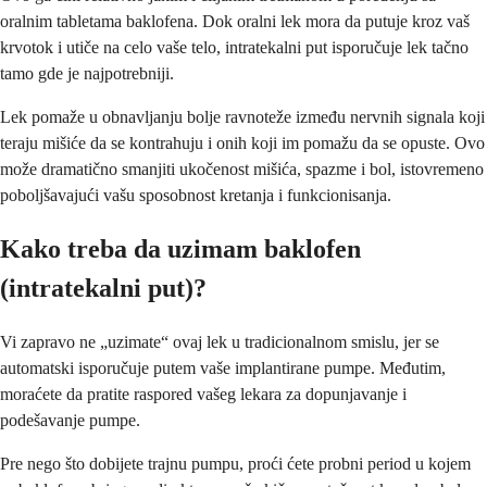
oralnim tabletama baklofena. Dok oralni lek mora da putuje kroz vaš
krvotok i utiče na celo vaše telo, intratekalni put isporučuje lek tačno
tamo gde je najpotrebniji.
Lek pomaže u obnavljanju bolje ravnoteže između nervnih signala koji
teraju mišiće da se kontrahuju i onih koji im pomažu da se opuste. Ovo
može dramatično smanjiti ukočenost mišića, spazme i bol, istovremeno
poboljšavajući vašu sposobnost kretanja i funkcionisanja.
Kako treba da uzimam baklofen
(intratekalni put)?
Vi zapravo ne „uzimate“ ovaj lek u tradicionalnom smislu, jer se
automatski isporučuje putem vaše implantirane pumpe. Međutim,
moraćete da pratite raspored vašeg lekara za dopunjavanje i
podešavanje pumpe.
Pre nego što dobijete trajnu pumpu, proći ćete probni period u kojem