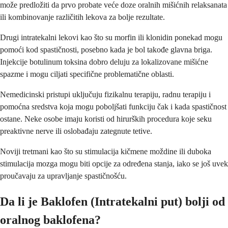
može predložiti da prvo probate veće doze oralnih mišićnih relaksanata
ili kombinovanje različitih lekova za bolje rezultate.
Drugi intratekalni lekovi kao što su morfin ili klonidin ponekad mogu
pomoći kod spastičnosti, posebno kada je bol takođe glavna briga.
Injekcije botulinum toksina dobro deluju za lokalizovane mišićne
spazme i mogu ciljati specifične problematične oblasti.
Nemedicinski pristupi uključuju fizikalnu terapiju, radnu terapiju i
pomoćna sredstva koja mogu poboljšati funkciju čak i kada spastičnost
ostane. Neke osobe imaju koristi od hirurških procedura koje seku
preaktivne nerve ili oslobađaju zategnute tetive.
Noviji tretmani kao što su stimulacija kičmene moždine ili duboka
stimulacija mozga mogu biti opcije za određena stanja, iako se još uvek
proučavaju za upravljanje spastičnošću.
Da li je Baklofen (Intratekalni put) bolji od
oralnog baklofena?