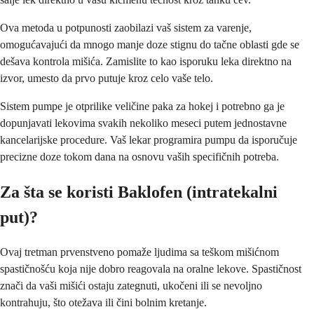
Ova metoda u potpunosti zaobilazi vaš sistem za varenje,
omogućavajući da mnogo manje doze stignu do tačne oblasti gde se
dešava kontrola mišića. Zamislite to kao isporuku leka direktno na
izvor, umesto da prvo putuje kroz celo vaše telo.
Sistem pumpe je otprilike veličine paka za hokej i potrebno ga je
dopunjavati lekovima svakih nekoliko meseci putem jednostavne
kancelarijske procedure. Vaš lekar programira pumpu da isporučuje
precizne doze tokom dana na osnovu vaših specifičnih potreba.
Za šta se koristi Baklofen (intratekalni
put)?
Ovaj tretman prvenstveno pomaže ljudima sa teškom mišićnom
spastičnošću koja nije dobro reagovala na oralne lekove. Spastičnost
znači da vaši mišići ostaju zategnuti, ukočeni ili se nevoljno
kontrahuju, što otežava ili čini bolnim kretanje.