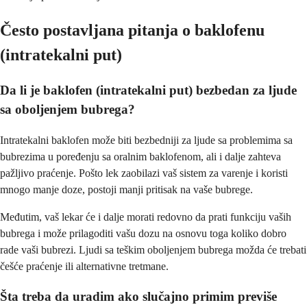
Često postavljana pitanja o baklofenu
(intratekalni put)
Da li je baklofen (intratekalni put) bezbedan za ljude
sa oboljenjem bubrega?
Intratekalni baklofen može biti bezbedniji za ljude sa problemima sa
bubrezima u poređenju sa oralnim baklofenom, ali i dalje zahteva
pažljivo praćenje. Pošto lek zaobilazi vaš sistem za varenje i koristi
mnogo manje doze, postoji manji pritisak na vaše bubrege.
Međutim, vaš lekar će i dalje morati redovno da prati funkciju vaših
bubrega i može prilagoditi vašu dozu na osnovu toga koliko dobro
rade vaši bubrezi. Ljudi sa teškim oboljenjem bubrega možda će trebati
češće praćenje ili alternativne tretmane.
Šta treba da uradim ako slučajno primim previše