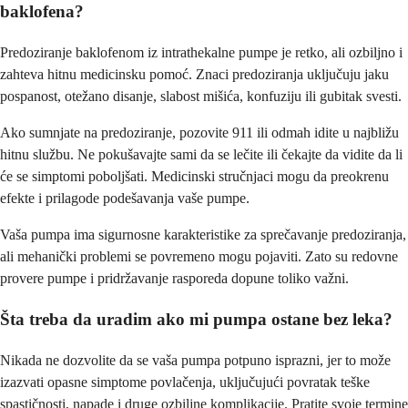
baklofena?
Predoziranje baklofenom iz intrathekalne pumpe je retko, ali ozbiljno i
zahteva hitnu medicinsku pomoć. Znaci predoziranja uključuju jaku
pospanost, otežano disanje, slabost mišića, konfuziju ili gubitak svesti.
Ako sumnjate na predoziranje, pozovite 911 ili odmah idite u najbližu
hitnu službu. Ne pokušavajte sami da se lečite ili čekajte da vidite da li
će se simptomi poboljšati. Medicinski stručnjaci mogu da preokrenu
efekte i prilagode podešavanja vaše pumpe.
Vaša pumpa ima sigurnosne karakteristike za sprečavanje predoziranja,
ali mehanički problemi se povremeno mogu pojaviti. Zato su redovne
provere pumpe i pridržavanje rasporeda dopune toliko važni.
Šta treba da uradim ako mi pumpa ostane bez leka?
Nikada ne dozvolite da se vaša pumpa potpuno isprazni, jer to može
izazvati opasne simptome povlačenja, uključujući povratak teške
spastičnosti, napade i druge ozbiljne komplikacije. Pratite svoje termine