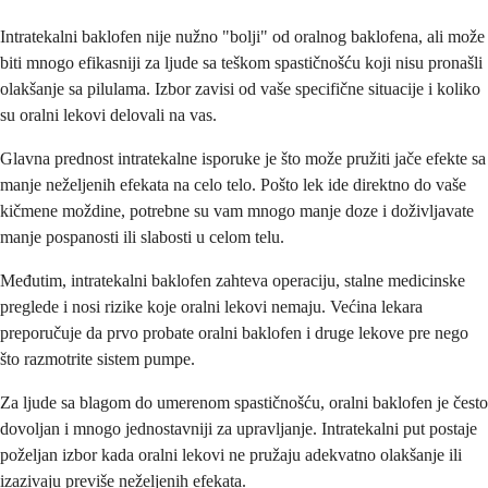
Intratekalni baklofen nije nužno "bolji" od oralnog baklofena, ali može
biti mnogo efikasniji za ljude sa teškom spastičnošću koji nisu pronašli
olakšanje sa pilulama. Izbor zavisi od vaše specifične situacije i koliko
su oralni lekovi delovali na vas.
Glavna prednost intratekalne isporuke je što može pružiti jače efekte sa
manje neželjenih efekata na celo telo. Pošto lek ide direktno do vaše
kičmene moždine, potrebne su vam mnogo manje doze i doživljavate
manje pospanosti ili slabosti u celom telu.
Međutim, intratekalni baklofen zahteva operaciju, stalne medicinske
preglede i nosi rizike koje oralni lekovi nemaju. Većina lekara
preporučuje da prvo probate oralni baklofen i druge lekove pre nego
što razmotrite sistem pumpe.
Za ljude sa blagom do umerenom spastičnošću, oralni baklofen je često
dovoljan i mnogo jednostavniji za upravljanje. Intratekalni put postaje
poželjan izbor kada oralni lekovi ne pružaju adekvatno olakšanje ili
izazivaju previše neželjenih efekata.