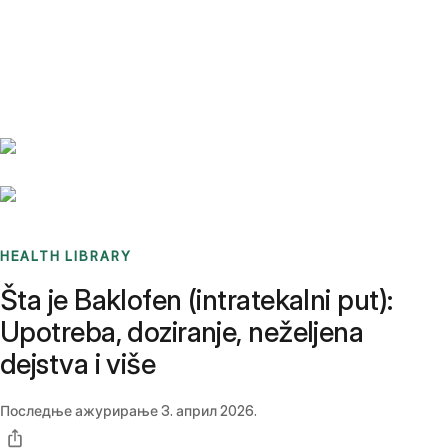
Benchmarks
Stories
FAQ
Sign up / Log in
HEALTH LIBRARY
Šta je Baklofen (intratekalni put):
Upotreba, doziranje, neželjena
dejstva i više
Последње ажурирање
3. април 2026.