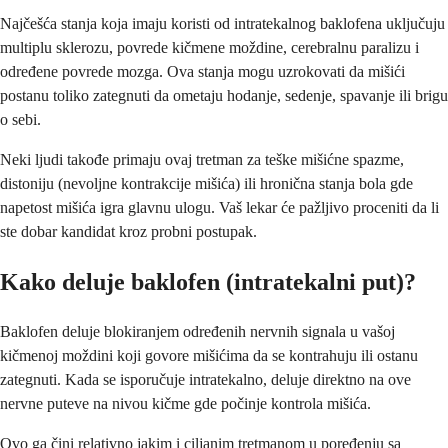
Najčešća stanja koja imaju koristi od intratekalnog baklofena uključuju
multiplu sklerozu, povrede kičmene moždine, cerebralnu paralizu i
određene povrede mozga. Ova stanja mogu uzrokovati da mišići
postanu toliko zategnuti da ometaju hodanje, sedenje, spavanje ili brigu
o sebi.
Neki ljudi takođe primaju ovaj tretman za teške mišićne spazme,
distoniju (nevoljne kontrakcije mišića) ili hronična stanja bola gde
napetost mišića igra glavnu ulogu. Vaš lekar će pažljivo proceniti da li
ste dobar kandidat kroz probni postupak.
Kako deluje baklofen (intratekalni put)?
Baklofen deluje blokiranjem određenih nervnih signala u vašoj
kičmenoj moždini koji govore mišićima da se kontrahuju ili ostanu
zategnuti. Kada se isporučuje intratekalno, deluje direktno na ove
nervne puteve na nivou kičme gde počinje kontrola mišića.
Ovo ga čini relativno jakim i ciljanim tretmanom u poređenju sa