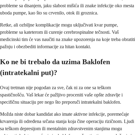
probleme sa disanjem, jaku slabost mišića ili znake infekcije oko mesta
uboda pumpe, kao što su crvenilo, otok ili groznica.
Retke, ali ozbiljne komplikacije mogu uključivati kvar pumpe,
probleme sa kateterom ili curenje cerebrospinalne tečnosti. Vaš
medicinski tim će vas naučiti na znake upozorenja na koje treba obratiti
pažnju i obezbediti informacije za hitan kontakt.
Ko ne bi trebalo da uzima Baklofen
(intratekalni put)?
Ovaj tretman nije pogodan za sve, čak ni za one sa teškom
spastičnošću. Vaš lekar će pažljivo proceniti vaše opšte zdravlje i
specifičnu situaciju pre nego što preporuči intratekalni baklofen.
Možda niste dobar kandidat ako imate aktivne infekcije, poremećaje
krvarenja ili određena srčana stanja koja čine operaciju rizičnom. Ljudi
sa teškom depresijom ili mentalnim zdravstvenim stanjima mogu