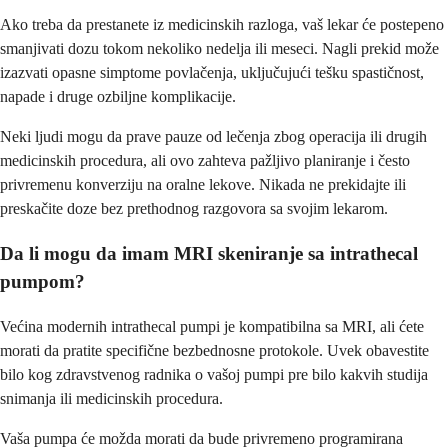
Ako treba da prestanete iz medicinskih razloga, vaš lekar će postepeno
smanjivati dozu tokom nekoliko nedelja ili meseci. Nagli prekid može
izazvati opasne simptome povlačenja, uključujući tešku spastičnost,
napade i druge ozbiljne komplikacije.
Neki ljudi mogu da prave pauze od lečenja zbog operacija ili drugih
medicinskih procedura, ali ovo zahteva pažljivo planiranje i često
privremenu konverziju na oralne lekove. Nikada ne prekidajte ili
preskačite doze bez prethodnog razgovora sa svojim lekarom.
Da li mogu da imam MRI skeniranje sa intrathecal
pumpom?
Većina modernih intrathecal pumpi je kompatibilna sa MRI, ali ćete
morati da pratite specifične bezbednosne protokole. Uvek obavestite
bilo kog zdravstvenog radnika o vašoj pumpi pre bilo kakvih studija
snimanja ili medicinskih procedura.
Vaša pumpa će možda morati da bude privremeno programirana