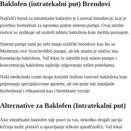
Baklofen (intratekalni put) Brendovi
Najčešći brend za intratekalni baklofen je Lioresal Intrathecal, koji je
posebno formulisan za isporuku putem sistema pumpi. Ovaj sterilni
rastvor se razlikuje od oralnih tableta baklofena koje možda poznajete.
Sistemi pumpi sami po sebi imaju različite brendove kao što su
Medtronic-ove SynchroMed pumpe, ali lek unutra je obično ista
formulacija baklofena. Vaš lekar će odrediti koji sistem pumpe i
koncentracija baklofena najbolje odgovaraju vašim potrebama.
Neki medicinski centri mogu koristiti složene rastvore baklofena koje
pripremaju specijalizovane apoteke, ali oni prate iste standarde
bezbednosti i efikasnosti kao i brendirane verzije.
Alternative za Baklofen (Intratekalni put)
Ako intratekalni baklofen nije pravi za vas, nekoliko drugih opcija
lečenja može pomoći u upravljanju teškom spastičnošću. Vaš lekar