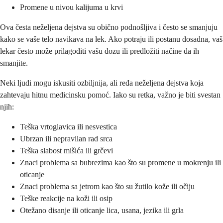
Promene u nivou kalijuma u krvi
Ova česta neželjena dejstva su obično podnošljiva i često se smanjuju
kako se vaše telo navikava na lek. Ako potraju ili postanu dosadna, vaš
lekar često može prilagoditi vašu dozu ili predložiti načine da ih
smanjite.
Neki ljudi mogu iskusiti ozbiljnija, ali ređa neželjena dejstva koja
zahtevaju hitnu medicinsku pomoć. Iako su retka, važno je biti svestan
njih:
Teška vrtoglavica ili nesvestica
Ubrzan ili nepravilan rad srca
Teška slabost mišića ili grčevi
Znaci problema sa bubrezima kao što su promene u mokrenju ili
oticanje
Znaci problema sa jetrom kao što su žutilo kože ili očiju
Teške reakcije na koži ili osip
Otežano disanje ili oticanje lica, usana, jezika ili grla