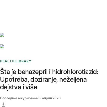
Benchmarks
Stories
FAQ
Sign up / Log in
HEALTH LIBRARY
Šta je benazepril i hidrohlorotiazid:
Upotreba, doziranje, neželjena
dejstva i više
Последње ажурирање
3. април 2026.