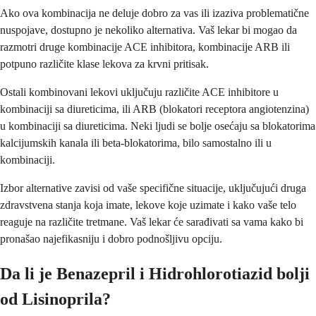
Ako ova kombinacija ne deluje dobro za vas ili izaziva problematične
nuspojave, dostupno je nekoliko alternativa. Vaš lekar bi mogao da
razmotri druge kombinacije ACE inhibitora, kombinacije ARB ili
potpuno različite klase lekova za krvni pritisak.
Ostali kombinovani lekovi uključuju različite ACE inhibitore u
kombinaciji sa diureticima, ili ARB (blokatori receptora angiotenzina)
u kombinaciji sa diureticima. Neki ljudi se bolje osećaju sa blokatorima
kalcijumskih kanala ili beta-blokatorima, bilo samostalno ili u
kombinaciji.
Izbor alternative zavisi od vaše specifične situacije, uključujući druga
zdravstvena stanja koja imate, lekove koje uzimate i kako vaše telo
reaguje na različite tretmane. Vaš lekar će sarađivati sa vama kako bi
pronašao najefikasniju i dobro podnošljivu opciju.
Da li je Benazepril i Hidrohlorotiazid bolji
od Lisinoprila?