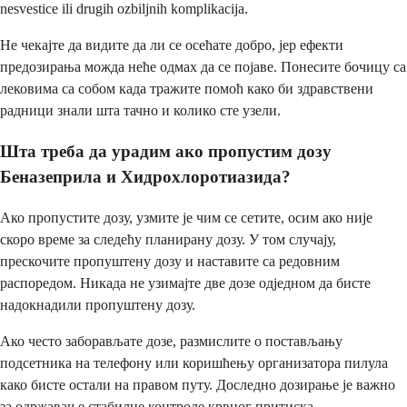
nesvestice ili drugih ozbiljnih komplikacija.
Не чекајте да видите да ли се осећате добро, јер ефекти
предозирања можда неће одмах да се појаве. Понесите бочицу са
лековима са собом када тражите помоћ како би здравствени
радници знали шта тачно и колико сте узели.
Шта треба да урадим ако пропустим дозу
Беназеприла и Хидрохлоротиазида?
Ако пропустите дозу, узмите је чим се сетите, осим ако није
скоро време за следећу планирану дозу. У том случају,
прескочите пропуштену дозу и наставите са редовним
распоредом. Никада не узимајте две дозе одједном да бисте
надокнадили пропуштену дозу.
Ако често заборављате дозе, размислите о постављању
подсетника на телефону или коришћењу организатора пилула
како бисте остали на правом путу. Доследно дозирање је важно
за одржавање стабилне контроле крвног притиска.