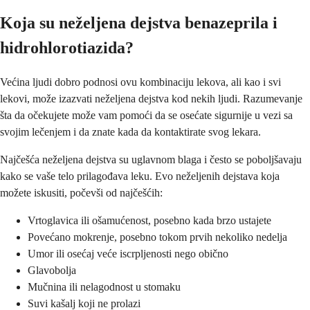
Koja su neželjena dejstva benazeprila i
hidrohlorotiazida?
Većina ljudi dobro podnosi ovu kombinaciju lekova, ali kao i svi
lekovi, može izazvati neželjena dejstva kod nekih ljudi. Razumevanje
šta da očekujete može vam pomoći da se osećate sigurnije u vezi sa
svojim lečenjem i da znate kada da kontaktirate svog lekara.
Najčešća neželjena dejstva su uglavnom blaga i često se poboljšavaju
kako se vaše telo prilagođava leku. Evo neželjenih dejstava koja
možete iskusiti, počevši od najčešćih:
Vrtoglavica ili ošamućenost, posebno kada brzo ustajete
Povećano mokrenje, posebno tokom prvih nekoliko nedelja
Umor ili osećaj veće iscrpljenosti nego obično
Glavobolja
Mučnina ili nelagodnost u stomaku
Suvi kašalj koji ne prolazi