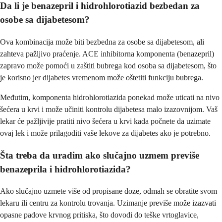
Da li je benazepril i hidrohlorotiazid bezbedan za
osobe sa dijabetesom?
Ova kombinacija može biti bezbedna za osobe sa dijabetesom, ali
zahteva pažljivo praćenje. ACE inhibitorna komponenta (benazepril)
zapravo može pomoći u zaštiti bubrega kod osoba sa dijabetesom, što
je korisno jer dijabetes vremenom može oštetiti funkciju bubrega.
Međutim, komponenta hidrohlorotiazida ponekad može uticati na nivo
šećera u krvi i može učiniti kontrolu dijabetesa malo izazovnijom. Vaš
lekar će pažljivije pratiti nivo šećera u krvi kada počnete da uzimate
ovaj lek i može prilagoditi vaše lekove za dijabetes ako je potrebno.
Šta treba da uradim ako slučajno uzmem previše
benazeprila i hidrohlorotiazida?
Ako slučajno uzmete više od propisane doze, odmah se obratite svom
lekaru ili centru za kontrolu trovanja. Uzimanje previše može izazvati
opasne padove krvnog pritiska, što dovodi do teške vrtoglavice,