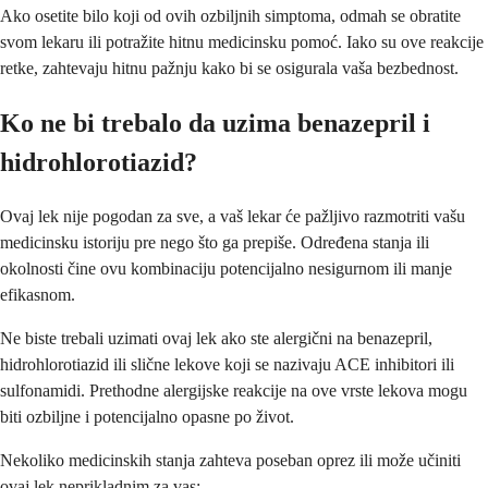
Ako osetite bilo koji od ovih ozbiljnih simptoma, odmah se obratite
svom lekaru ili potražite hitnu medicinsku pomoć. Iako su ove reakcije
retke, zahtevaju hitnu pažnju kako bi se osigurala vaša bezbednost.
Ko ne bi trebalo da uzima benazepril i
hidrohlorotiazid?
Ovaj lek nije pogodan za sve, a vaš lekar će pažljivo razmotriti vašu
medicinsku istoriju pre nego što ga prepiše. Određena stanja ili
okolnosti čine ovu kombinaciju potencijalno nesigurnom ili manje
efikasnom.
Ne biste trebali uzimati ovaj lek ako ste alergični na benazepril,
hidrohlorotiazid ili slične lekove koji se nazivaju ACE inhibitori ili
sulfonamidi. Prethodne alergijske reakcije na ove vrste lekova mogu
biti ozbiljne i potencijalno opasne po život.
Nekoliko medicinskih stanja zahteva poseban oprez ili može učiniti
ovaj lek neprikladnim za vas: