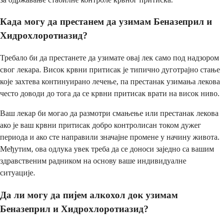
Када могу да престанем да узимам Беназеприл и
Хидрохлоротиазид?
Требало би да престанете да узимате овај лек само под надзором
свог лекара. Висок крвни притисак је типично дуготрајно стање
које захтева континуирано лечење, па престанак узимања лекова
често доводи до тога да се крвни притисак врати на висок ниво.
Ваш лекар би могао да размотри смањење или престанак лекова
ако је ваш крвни притисак добро контролисан током дужег
периода и ако сте направили значајне промене у начину живота.
Међутим, ова одлука увек треба да се доноси заједно са вашим
здравственим радником на основу ваше индивидуалне
ситуације.
Да ли могу да пијем алкохол док узимам
Беназеприл и Хидрохлоротиазид?