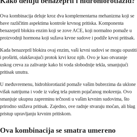
Kako deluju benazepril i hidrohlorotiazid?
Ova kombinacija deluje kroz dva komplementarna mehanizma koji se
bave različitim aspektima kontrole krvnog pritiska. Komponenta
benazepril blokira enzim koji se zove ACE, koji normalno pomaže u
proizvodnji hormona koji sužava krvne sudove i podiže krvni pritisak.
Kada benazepril blokira ovaj enzim, vaši krvni sudovi se mogu opustiti
i proširiti, olakšavajući protok krvi kroz njih. Ovo je kao otvaranje
uskog creva za zalivanje kako bi voda slobodnije tekla, smanjujući
pritisak unutra.
U međuvremenu, hidrohlorotiazid pomaže vašim bubrezima da uklone
višak natrijuma i vode iz vašeg tela putem pojačanog mokrenja. Ovo
smanjuje ukupnu zapreminu tečnosti u vašim krvnim sudovima, što
prirodno snižava pritisak. Zajedno, ove radnje stvaraju moćan, ali blag
pristup upravljanju krvnim pritiskom.
Ova kombinacija se smatra umereno