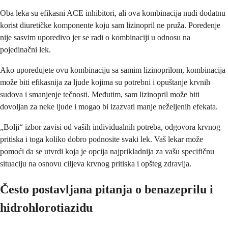
Oba leka su efikasni ACE inhibitori, ali ova kombinacija nudi dodatnu
korist diuretičke komponente koju sam lizinopril ne pruža. Poređenje
nije sasvim uporedivo jer se radi o kombinaciji u odnosu na
pojedinačni lek.
Ako upoređujete ovu kombinaciju sa samim lizinoprilom, kombinacija
može biti efikasnija za ljude kojima su potrebni i opuštanje krvnih
sudova i smanjenje tečnosti. Međutim, sam lizinopril može biti
dovoljan za neke ljude i mogao bi izazvati manje neželjenih efekata.
„Bolji“ izbor zavisi od vaših individualnih potreba, odgovora krvnog
pritiska i toga koliko dobro podnosite svaki lek. Vaš lekar može
pomoći da se utvrdi koja je opcija najprikladnija za vašu specifičnu
situaciju na osnovu ciljeva krvnog pritiska i opšteg zdravlja.
Često postavljana pitanja o benazeprilu i
hidrohlorotiazidu