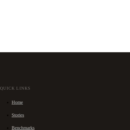
QUICK LINKS
Home
Stories
Benchmarks