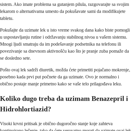
sistem. Ako imate problema sa gutanjem pilula, razgovarajte sa svojim
lekarom o alternativama umesto da pokušavate sami da modifikujete
tabletu.
Pokušajte da uzimate lek u isto vreme svakog dana kako biste pomogli
u uspostavljanju rutine i održavanju stabilnog nivoa u vašem sistemu.
Mnogi ljudi smatraju da im podešavanje podsetnika na telefonu ili
povezivanje sa dnevnom aktivnošću kao što je pranje zuba pomaže da
se dosledno sete.
Pošto ovaj lek sadrži diuretik, možda ćete primetiti pojačano mokrenje,
posebno kada prvi put počnete da ga uzimate. Ovo je normalno i
obično postaje manje primetno kako se vaše telo prilagođava leku.
Koliko dugo treba da uzimam Benazepril i
Hidrohlortiazid?
Visoki krvni pritisak je obično dugoročno stanje koje zahteva
kontinuirano lečenje, tako da ćete verovatno morati da uzimate ovaj lek