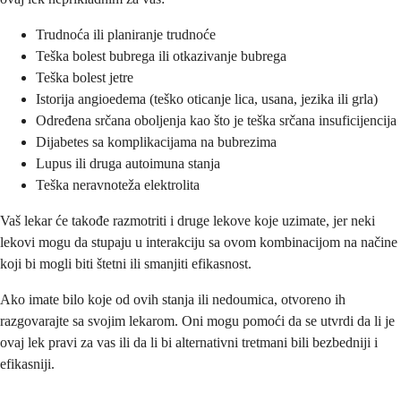
Trudnoća ili planiranje trudnoće
Teška bolest bubrega ili otkazivanje bubrega
Teška bolest jetre
Istorija angioedema (teško oticanje lica, usana, jezika ili grla)
Određena srčana oboljenja kao što je teška srčana insuficijencija
Dijabetes sa komplikacijama na bubrezima
Lupus ili druga autoimuna stanja
Teška neravnoteža elektrolita
Vaš lekar će takođe razmotriti i druge lekove koje uzimate, jer neki
lekovi mogu da stupaju u interakciju sa ovom kombinacijom na načine
koji bi mogli biti štetni ili smanjiti efikasnost.
Ako imate bilo koje od ovih stanja ili nedoumica, otvoreno ih
razgovarajte sa svojim lekarom. Oni mogu pomoći da se utvrdi da li je
ovaj lek pravi za vas ili da li bi alternativni tretmani bili bezbedniji i
efikasniji.