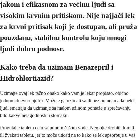
jakom i efikasnom za većinu ljudi sa
visokim krvnim pritiskom. Nije najjači lek
za krvni pritisak koji je dostupan, ali pruža
pouzdanu, stabilnu kontrolu koju mnogi
ljudi dobro podnose.
Kako treba da uzimam Benazepril i
Hidrohlortiazid?
Uzimajte ovaj lek tačno onako kako vam je lekar propisao, obično
jednom dnevno ujutru. Možete ga uzimati sa ili bez hrane, mada neki
ljudi smatraju da uzimanje sa malom užinom pomaže u sprečavanju
bilo kakve nelagodnosti u stomaku.
Progutajte tabletu celu sa punom čašom vode. Nemojte drobiti, lomiti
ili žvakati tabletu, jer to može uticati na to kako se lek apsorbuje u vaš