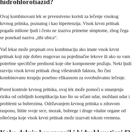
hidrohlorotiazid?
Ovaj kombinovani lek se prvenstveno koristi za lečenje visokog
krvnog pritiska, poznatog i kao hipertenzija. Visok krvni pritisak
pogađa milione ljudi i često ne izaziva primetne simptome, zbog čega
se ponekad naziva „tihi ubica“.
Vaš lekar može propisati ovu kombinaciju ako imate visok krvni
pritisak koji nije dobro reagovao na pojedinačne lekove ili ako su vam
potrebne specifične prednosti koje obe komponente pružaju. Neki ljudi
razviju visok krvni pritisak zbog višestrukih faktora, što čini
kombinovanu terapiju posebno efikasnom za sveobuhvatno lečenje.
Pored kontrole krvnog pritiska, ovaj lek može pomoći u smanjenju
rizika od ozbiljnih komplikacija kao što su srčani udar, moždani udar i
problemi sa bubrezima. Održavanjem krvnog pritiska u zdravom
rasponu, štitite svoje srce, mozak, bubrege i druge vitalne organe od
oštećenja koje visok krvni pritisak može izazvati tokom vremena.