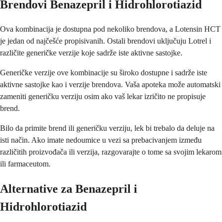
Brendovi Benazepril i Hidrohlorotiazid
Ova kombinacija je dostupna pod nekoliko brendova, a Lotensin HCT
je jedan od najčešće propisivanih. Ostali brendovi uključuju Lotrel i
različite generičke verzije koje sadrže iste aktivne sastojke.
Generičke verzije ove kombinacije su široko dostupne i sadrže iste
aktivne sastojke kao i verzije brendova. Vaša apoteka može automatski
zameniti generičku verziju osim ako vaš lekar izričito ne propisuje
brend.
Bilo da primite brend ili generičku verziju, lek bi trebalo da deluje na
isti način. Ako imate nedoumice u vezi sa prebacivanjem između
različitih proizvođača ili verzija, razgovarajte o tome sa svojim lekarom
ili farmaceutom.
Alternative za Benazepril i
Hidrohlorotiazid