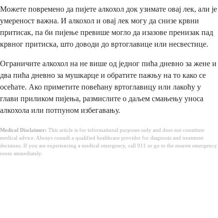
Можете повремено да пијете алкохол док узимате овај лек, али је
умереност важна. И алкохол и овај лек могу да снизе крвни
притисак, па би пијење превише могло да изазове пренизак пад
крвног притиска, што доводи до вртоглавице или несвестице.
Ограничите алкохол на не више од једног пића дневно за жене и
два пића дневно за мушкарце и обратите пажњу на то како се
осећате. Ако приметите повећану вртоглавицу или лакоћу у
глави приликом пијења, размислите о даљем смањењу уноса
алкохола или потпуном избегавању.
Medical Disclaimer:
This article is for informational purposes only and does not constitute
medical advice. Always consult a qualified healthcare provider for diagnosis and treatment
decisions. If you are experiencing a medical emergency, call 911 or go to the nearest emergency
room immediately.