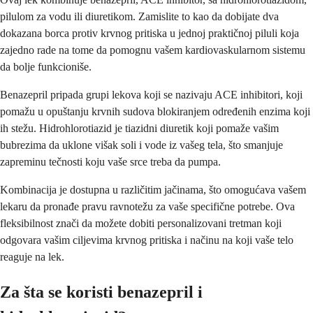
pilulom za vodu ili diuretikom. Zamislite to kao da dobijate dva
dokazana borca protiv krvnog pritiska u jednoj praktičnoj piluli koja
zajedno rade na tome da pomognu vašem kardiovaskularnom sistemu
da bolje funkcioniše.
Benazepril pripada grupi lekova koji se nazivaju ACE inhibitori, koji
pomažu u opuštanju krvnih sudova blokiranjem određenih enzima koji
ih stežu. Hidrohlorotiazid je tiazidni diuretik koji pomaže vašim
bubrezima da uklone višak soli i vode iz vašeg tela, što smanjuje
zapreminu tečnosti koju vaše srce treba da pumpa.
Kombinacija je dostupna u različitim jačinama, što omogućava vašem
lekaru da pronađe pravu ravnotežu za vaše specifične potrebe. Ova
fleksibilnost znači da možete dobiti personalizovani tretman koji
odgovara vašim ciljevima krvnog pritiska i načinu na koji vaše telo
reaguje na lek.
Za šta se koristi benazepril i