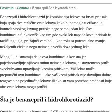
Почетна
Лекови
Benazepril And Hydrochlorothiazide Oral Route
Benazepril i hidrohlorotiazid je kombinacija lekova za krvni pritisak
koja spaja dve različite vrste lekova kako bi pomogla u efikasnijoj
kontroli visokog krvnog pritiska nego samo jedan lek. Ova
kombinacija funkcioniše kao tim gde svaki lek napada krvni pritisak iz
različitog ugla, pružajući vam bolju kontrolu sa potencijalno manje
neželjenih efekata nego uzimanje većih doza jednog leka.
Mnogi ljudi smatraju da je ova kombinacija korisna jer
pojednostavljuje njihovu rutinu uzimanja lekova, a istovremeno pruža
sveobuhvatno upravljanje krvnim pritiskom. Vaš lekar može
preporučiti ovu kombinaciju ako vaš krvni pritisak nije dovoljno dobro
reagovao na pojedinačne lekove ili ako su vam potrebne prednosti koje
obe vrste lekova mogu pružiti.
Šta je benazepril i hidrohlorotiazid?
Ovaj lek kombinuje benazepril, ACE inhibitor, sa hidrohlorotiazidom,