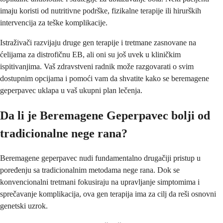
imaju koristi od nutritivne podrške, fizikalne terapije ili hirurških
intervencija za teške komplikacije.
Istraživači razvijaju druge gen terapije i tretmane zasnovane na
ćelijama za distrofičnu EB, ali oni su još uvek u kliničkim
ispitivanjima. Vaš zdravstveni radnik može razgovarati o svim
dostupnim opcijama i pomoći vam da shvatite kako se beremagene
geperpavec uklapa u vaš ukupni plan lečenja.
Da li je Beremagene Geperpavec bolji od
tradicionalne nege rana?
Beremagene geperpavec nudi fundamentalno drugačiji pristup u
poređenju sa tradicionalnim metodama nege rana. Dok se
konvencionalni tretmani fokusiraju na upravljanje simptomima i
sprečavanje komplikacija, ova gen terapija ima za cilj da reši osnovni
genetski uzrok.