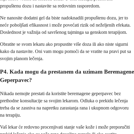
propuštenu dozu i nastavite sa redovnim rasporedom.
Ne nanosite dodatni gel da biste nadoknadili propuštenu dozu, jer to
neće poboljšati efikasnost i može povećati rizik od neželjenih efekata.
Doslednost je važnija od savršenog tajminga sa genskom terapijom.
Obratite se svom lekaru ako propustite više doza ili ako niste sigurni
kako da nastavite. Oni vam mogu pomoći da se vratite na pravi put sa
svojim planom lečenja.
P4. Kada mogu da prestanem da uzimam Beremagene
Geperpavec?
Nikada nemojte prestati da koristite beremagene geperpavec bez
prethodne konsultacije sa svojim lekarom. Odluka o prekidu lečenja
treba da se zasniva na napretku zarastanja rana i ukupnom odgovoru
na terapiju.
Vaš lekar će redovno procenjivati stanje vaše kože i može preporučiti