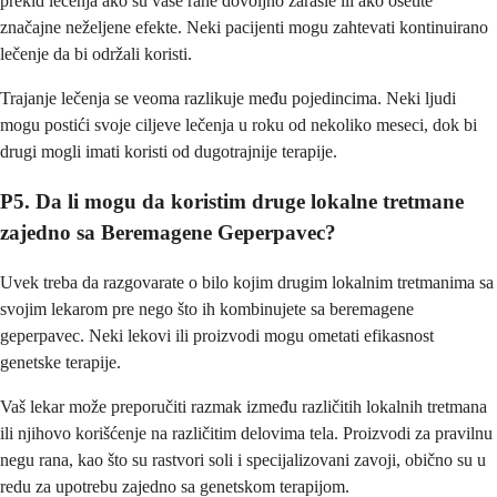
prekid lečenja ako su vaše rane dovoljno zarasle ili ako osetite
značajne neželjene efekte. Neki pacijenti mogu zahtevati kontinuirano
lečenje da bi održali koristi.
Trajanje lečenja se veoma razlikuje među pojedincima. Neki ljudi
mogu postići svoje ciljeve lečenja u roku od nekoliko meseci, dok bi
drugi mogli imati koristi od dugotrajnije terapije.
P5. Da li mogu da koristim druge lokalne tretmane
zajedno sa Beremagene Geperpavec?
Uvek treba da razgovarate o bilo kojim drugim lokalnim tretmanima sa
svojim lekarom pre nego što ih kombinujete sa beremagene
geperpavec. Neki lekovi ili proizvodi mogu ometati efikasnost
genetske terapije.
Vaš lekar može preporučiti razmak između različitih lokalnih tretmana
ili njihovo korišćenje na različitim delovima tela. Proizvodi za pravilnu
negu rana, kao što su rastvori soli i specijalizovani zavoji, obično su u
redu za upotrebu zajedno sa genetskom terapijom.