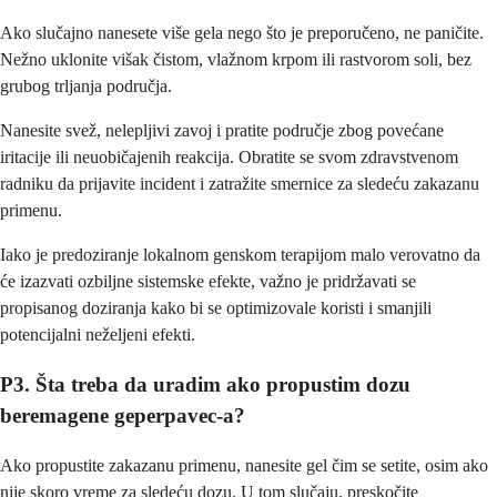
Ako slučajno nanesete više gela nego što je preporučeno, ne paničite.
Nežno uklonite višak čistom, vlažnom krpom ili rastvorom soli, bez
grubog trljanja područja.
Nanesite svež, nelepljivi zavoj i pratite područje zbog povećane
iritacije ili neuobičajenih reakcija. Obratite se svom zdravstvenom
radniku da prijavite incident i zatražite smernice za sledeću zakazanu
primenu.
Iako je predoziranje lokalnom genskom terapijom malo verovatno da
će izazvati ozbiljne sistemske efekte, važno je pridržavati se
propisanog doziranja kako bi se optimizovale koristi i smanjili
potencijalni neželjeni efekti.
P3. Šta treba da uradim ako propustim dozu
beremagene geperpavec-a?
Ako propustite zakazanu primenu, nanesite gel čim se setite, osim ako
nije skoro vreme za sledeću dozu. U tom slučaju, preskočite