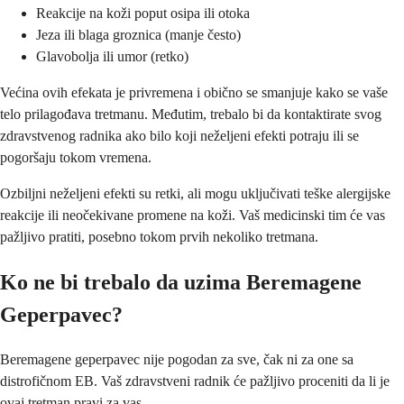
Reakcije na koži poput osipa ili otoka
Jeza ili blaga groznica (manje često)
Glavobolja ili umor (retko)
Većina ovih efekata je privremena i obično se smanjuje kako se vaše
telo prilagođava tretmanu. Međutim, trebalo bi da kontaktirate svog
zdravstvenog radnika ako bilo koji neželjeni efekti potraju ili se
pogoršaju tokom vremena.
Ozbiljni neželjeni efekti su retki, ali mogu uključivati teške alergijske
reakcije ili neočekivane promene na koži. Vaš medicinski tim će vas
pažljivo pratiti, posebno tokom prvih nekoliko tretmana.
Ko ne bi trebalo da uzima Beremagene
Geperpavec?
Beremagene geperpavec nije pogodan za sve, čak ni za one sa
distrofičnom EB. Vaš zdravstveni radnik će pažljivo proceniti da li je
ovaj tretman pravi za vas.