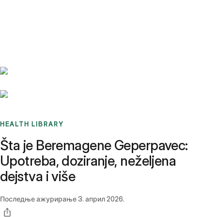
Benchmarks
Stories
FAQ
Sign up / Log in
HEALTH LIBRARY
Šta je Beremagene Geperpavec:
Upotreba, doziranje, neželjena
dejstva i više
Последње ажурирање
3. април 2026.