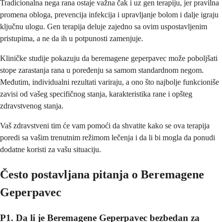
Tradicionalna nega rana ostaje važna čak i uz gen terapiju, jer pravilna
promena obloga, prevencija infekcija i upravljanje bolom i dalje igraju
ključnu ulogu. Gen terapija deluje zajedno sa ovim uspostavljenim
pristupima, a ne da ih u potpunosti zamenjuje.
Kliničke studije pokazuju da beremagene geperpavec može poboljšati
stope zarastanja rana u poređenju sa samom standardnom negom.
Međutim, individualni rezultati variraju, a ono što najbolje funkcioniše
zavisi od vašeg specifičnog stanja, karakteristika rane i opšteg
zdravstvenog stanja.
Vaš zdravstveni tim će vam pomoći da shvatite kako se ova terapija
poredi sa vašim trenutnim režimom lečenja i da li bi mogla da ponudi
dodatne koristi za vašu situaciju.
Često postavljana pitanja o Beremagene
Geperpavec
P1. Da li je Beremagene Geperpavec bezbedan za