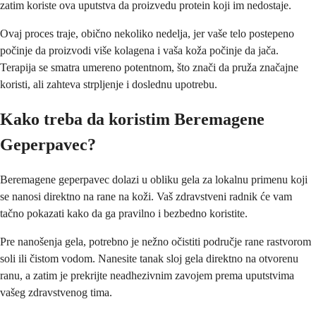
zatim koriste ova uputstva da proizvedu protein koji im nedostaje.
Ovaj proces traje, obično nekoliko nedelja, jer vaše telo postepeno
počinje da proizvodi više kolagena i vaša koža počinje da jača.
Terapija se smatra umereno potentnom, što znači da pruža značajne
koristi, ali zahteva strpljenje i doslednu upotrebu.
Kako treba da koristim Beremagene
Geperpavec?
Beremagene geperpavec dolazi u obliku gela za lokalnu primenu koji
se nanosi direktno na rane na koži. Vaš zdravstveni radnik će vam
tačno pokazati kako da ga pravilno i bezbedno koristite.
Pre nanošenja gela, potrebno je nežno očistiti područje rane rastvorom
soli ili čistom vodom. Nanesite tanak sloj gela direktno na otvorenu
ranu, a zatim je prekrijte neadhezivnim zavojem prema uputstvima
vašeg zdravstvenog tima.