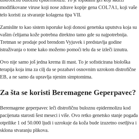
modifikovane viruse koji nose zdrave kopije gena COL7A1, koji vaše
telo koristi za stvaranje kolagena tipa VII.
Zamislite to kao sistem isporuke koji donosi genetska uputstva koja su
vašim ćelijama kože potrebna direktno tamo gde su najpotrebnija.
Tretman se prodaje pod brendom Vyjuvek i predstavlja godine
istraživanja o tome kako možemo pomoći telu da se izleči iznutra.
Ovo nije samo još jedna krema ili mast. To je sofisticirana biološka
terapija koja ima za cilj da se pozabavi osnovnim uzrokom distrofične
EB, a ne samo da upravlja njenim simptomima.
Za šta se koristi Beremagene Geperpavec?
Beremagene geperpavec leči distrofičnu buloznu epidermolizu kod
pacijenata starosti šest meseci i više. Ovo retko genetsko stanje pogađa
otprilike 1 od 50.000 ljudi i uzrokuje da koža bude izuzetno osetljiva i
sklona stvaranju plikova.