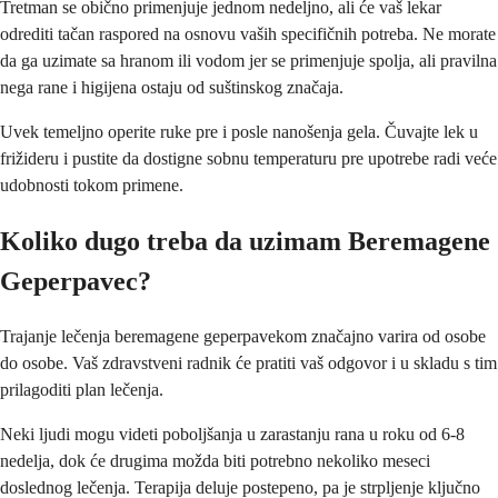
Tretman se obično primenjuje jednom nedeljno, ali će vaš lekar
odrediti tačan raspored na osnovu vaših specifičnih potreba. Ne morate
da ga uzimate sa hranom ili vodom jer se primenjuje spolja, ali pravilna
nega rane i higijena ostaju od suštinskog značaja.
Uvek temeljno operite ruke pre i posle nanošenja gela. Čuvajte lek u
frižideru i pustite da dostigne sobnu temperaturu pre upotrebe radi veće
udobnosti tokom primene.
Koliko dugo treba da uzimam Beremagene
Geperpavec?
Trajanje lečenja beremagene geperpavekom značajno varira od osobe
do osobe. Vaš zdravstveni radnik će pratiti vaš odgovor i u skladu s tim
prilagoditi plan lečenja.
Neki ljudi mogu videti poboljšanja u zarastanju rana u roku od 6-8
nedelja, dok će drugima možda biti potrebno nekoliko meseci
doslednog lečenja. Terapija deluje postepeno, pa je strpljenje ključno