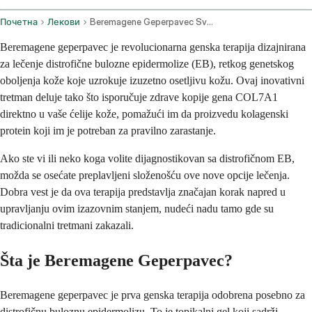
Почетна
Лекови
Beremagene Geperpavec Svdt Topical Application Route
Beremagene geperpavec je revolucionarna genska terapija dizajnirana
za lečenje distrofične bulozne epidermolize (EB), retkog genetskog
oboljenja kože koje uzrokuje izuzetno osetljivu kožu. Ovaj inovativni
tretman deluje tako što isporučuje zdrave kopije gena COL7A1
direktno u vaše ćelije kože, pomažući im da proizvedu kolagenski
protein koji im je potreban za pravilno zarastanje.
Ako ste vi ili neko koga volite dijagnostikovan sa distrofičnom EB,
možda se osećate preplavljeni složenošću ove nove opcije lečenja.
Dobra vest je da ova terapija predstavlja značajan korak napred u
upravljanju ovim izazovnim stanjem, nudeći nadu tamo gde su
tradicionalni tretmani zakazali.
Šta je Beremagene Geperpavec?
Beremagene geperpavec je prva genska terapija odobrena posebno za
distrofičnu buloznu epidermolizu. To je topikalni gel koji sadrži