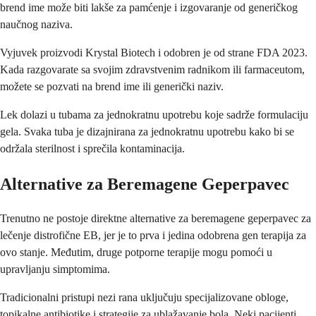
brend ime može biti lakše za pamćenje i izgovaranje od generičkog
naučnog naziva.
Vyjuvek proizvodi Krystal Biotech i odobren je od strane FDA 2023.
Kada razgovarate sa svojim zdravstvenim radnikom ili farmaceutom,
možete se pozvati na brend ime ili generički naziv.
Lek dolazi u tubama za jednokratnu upotrebu koje sadrže formulaciju
gela. Svaka tuba je dizajnirana za jednokratnu upotrebu kako bi se
održala sterilnost i sprečila kontaminacija.
Alternative za Beremagene Geperpavec
Trenutno ne postoje direktne alternative za beremagene geperpavec za
lečenje distrofične EB, jer je to prva i jedina odobrena gen terapija za
ovo stanje. Međutim, druge potporne terapije mogu pomoći u
upravljanju simptomima.
Tradicionalni pristupi nezi rana uključuju specijalizovane obloge,
topikalne antibiotike i strategije za ublažavanje bola. Neki pacijenti