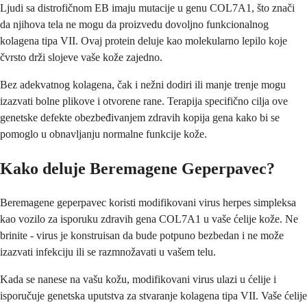
Ljudi sa distrofičnom EB imaju mutacije u genu COL7A1, što znači
da njihova tela ne mogu da proizvedu dovoljno funkcionalnog
kolagena tipa VII. Ovaj protein deluje kao molekularno lepilo koje
čvrsto drži slojeve vaše kože zajedno.
Bez adekvatnog kolagena, čak i nežni dodiri ili manje trenje mogu
izazvati bolne plikove i otvorene rane. Terapija specifično cilja ove
genetske defekte obezbeđivanjem zdravih kopija gena kako bi se
pomoglo u obnavljanju normalne funkcije kože.
Kako deluje Beremagene Geperpavec?
Beremagene geperpavec koristi modifikovani virus herpes simpleksa
kao vozilo za isporuku zdravih gena COL7A1 u vaše ćelije kože. Ne
brinite - virus je konstruisan da bude potpuno bezbedan i ne može
izazvati infekciju ili se razmnožavati u vašem telu.
Kada se nanese na vašu kožu, modifikovani virus ulazi u ćelije i
isporučuje genetska uputstva za stvaranje kolagena tipa VII. Vaše ćelije