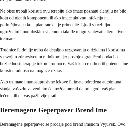
Ne biste trebali koristiti ovu terapiju ako imate poznatu alergiju na bilo
koju od njenih komponenti ili ako imate aktivnu infekciju na
područjima na koja planirate da je primenite. Ljudi sa ozbiljno
ugroženim imunološkim sistemom takođe mogu zahtevati alternativne
tretmane.
Trudnice ili dojilje treba da detaljno razgovaraju o rizicima i koristima
sa svojim zdravstvenim radnikom, jer postoje ograničeni podaci o
bezbednosti terapije tokom trudnoće. Vaš lekar će odmeriti potencijalne
koristi u odnosu na moguće rizike.
Ako uzimate imunosupresivne lekove ili imate određena autoimuna
stanja, vaš zdravstveni tim će možda morati da prilagodi vaš plan
lečenja ili da vas pažljivije prati.
Beremagene Geperpavec Brend Ime
Beremagene geperpavec se prodaje pod brend imenom Vyjuvek. Ovo