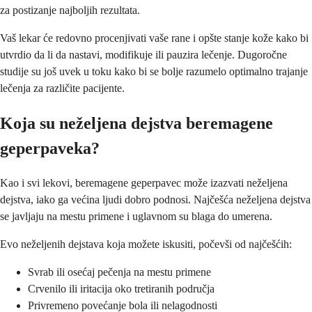
za postizanje najboljih rezultata.
Vaš lekar će redovno procenjivati vaše rane i opšte stanje kože kako bi
utvrdio da li da nastavi, modifikuje ili pauzira lečenje. Dugoročne
studije su još uvek u toku kako bi se bolje razumelo optimalno trajanje
lečenja za različite pacijente.
Koja su neželjena dejstva beremagene
geperpaveka?
Kao i svi lekovi, beremagene geperpavec može izazvati neželjena
dejstva, iako ga većina ljudi dobro podnosi. Najčešća neželjena dejstva
se javljaju na mestu primene i uglavnom su blaga do umerena.
Evo neželjenih dejstava koja možete iskusiti, počevši od najčešćih:
Svrab ili osećaj pečenja na mestu primene
Crvenilo ili iritacija oko tretiranih područja
Privremeno povećanje bola ili nelagodnosti