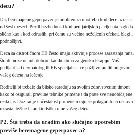
decu?
Da, beremagene geperpavec je odobren za upotrebu kod dece uzrasta
od šest meseci. Profil bezbednosti kod pedijatrijskih pacijenata izgleda
slično kao i kod odraslih, pri čemu su većina neželjenih efekata blagi i
podnošljivi.
Deca sa distrofičnom EB često imaju aktivnije procese zarastanja rana,
što ih može učiniti dobrim kandidatima za gensku terapiju. Vaš
pedijatrijski dermatolog ili EB specijalista će pažljivo pratiti odgovor
vašeg deteta na lečenje.
Roditelji bi trebalo da blisko sarađuju sa svojim zdravstvenim timom
kako bi osigurali pravilne tehnike primene i da prate sve neuobičajene
reakcije. Doziranje i učestalost primene mogu se prilagoditi na osnovu
uzrasta, težine i karakteristika rane vašeg deteta.
P2. Šta treba da uradim ako slučajno upotrebim
previše beremagene geperpavec-a?