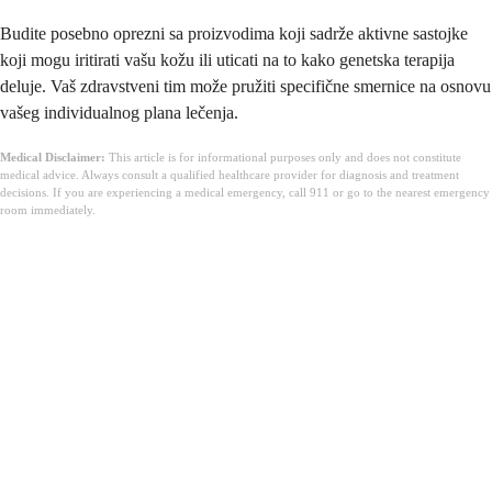
Budite posebno oprezni sa proizvodima koji sadrže aktivne sastojke
koji mogu iritirati vašu kožu ili uticati na to kako genetska terapija
deluje. Vaš zdravstveni tim može pružiti specifične smernice na osnovu
vašeg individualnog plana lečenja.
Medical Disclaimer:
This article is for informational purposes only and does not constitute
medical advice. Always consult a qualified healthcare provider for diagnosis and treatment
decisions. If you are experiencing a medical emergency, call 911 or go to the nearest emergency
room immediately.