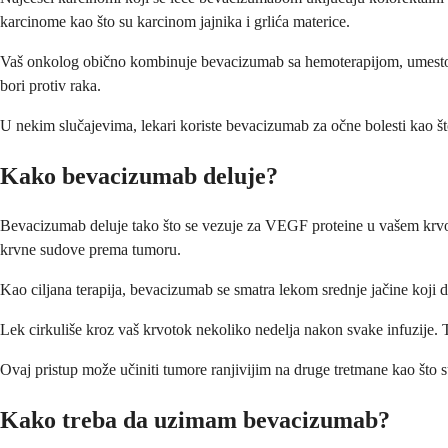
karcinome kao što su karcinom jajnika i grlića materice.
Vaš onkolog obično kombinuje bevacizumab sa hemoterapijom, umesto da
bori protiv raka.
U nekim slučajevima, lekari koriste bevacizumab za očne bolesti kao što
Kako bevacizumab deluje?
Bevacizumab deluje tako što se vezuje za VEGF proteine u vašem krvoto
krvne sudove prema tumoru.
Kao ciljana terapija, bevacizumab se smatra lekom srednje jačine koji d
Lek cirkuliše kroz vaš krvotok nekoliko nedelja nakon svake infuzije
Ovaj pristup može učiniti tumore ranjivijim na druge tretmane kao što 
Kako treba da uzimam bevacizumab?