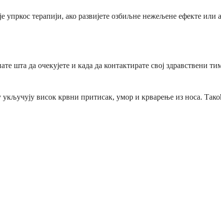
е упркос терапији, ако развијете озбиљне нежељене ефекте или ак
те шта да очекујете и када да контактирате свој здравствени т
укључују висок крвни притисак, умор и крварење из носа. Тако