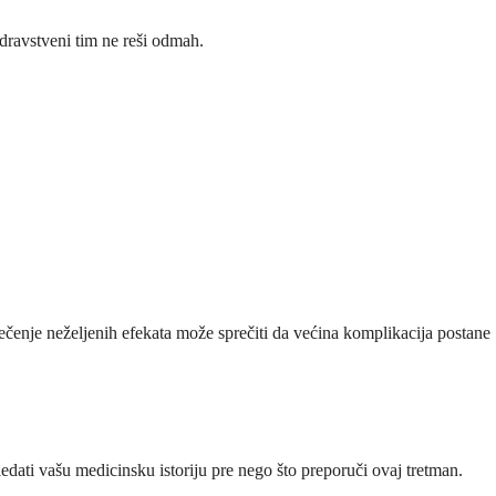
dravstveni tim ne reši odmah.
lečenje neželjenih efekata može sprečiti da većina komplikacija postane
dati vašu medicinsku istoriju pre nego što preporuči ovaj tretman.