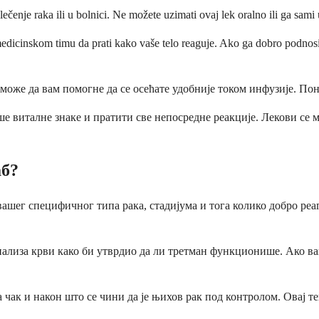
čenje raka ili u bolnici. Ne možete uzimati ovaj lek oralno ili ga sami
dicinskom timu da prati kako vaše telo reaguje. Ako ga dobro podnosite
 може да вам помогне да се осећате удобније током инфузије. Пон
е виталне знаке и пратити све непосредне реакције. Лекови се м
аб?
ашег специфичног типа рака, стадијума и тога колико добро реаг
ализа крви како би утврдио да ли третман функционише. Ако ваш
чак и након што се чини да је њихов рак под контролом. Овај т