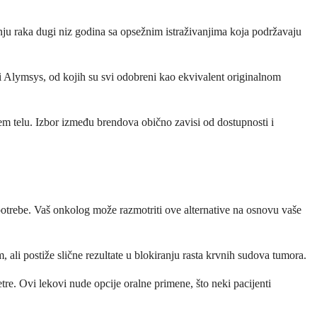
nju raka dugi niz godina sa opsežnim istraživanjima koja podržavaju
 i Alymsys, od kojih su svi odobreni kao ekvivalent originalnom
vašem telu. Izbor između brendova obično zavisi od dostupnosti i
potrebe. Vaš onkolog može razmotriti ove alternative na osnovu vaše
ali postiže slične rezultate u blokiranju rasta krvnih sudova tumora.
tre. Ovi lekovi nude opcije oralne primene, što neki pacijenti