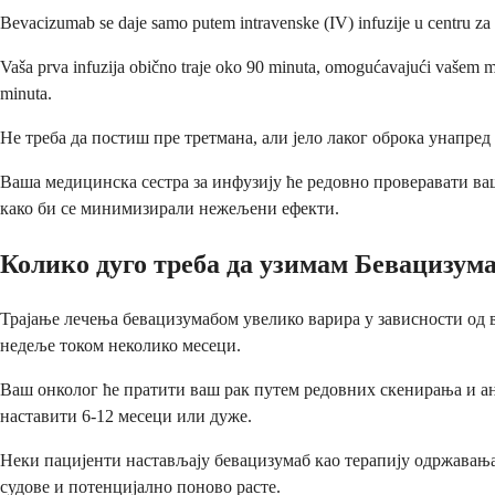
Bevacizumab se daje samo putem intravenske (IV) infuzije u centru za le
Vaša prva infuzija obično traje oko 90 minuta, omogućavajući vašem me
minuta.
Не треба да постиш пре третмана, али јело лаког оброка унапред
Ваша медицинска сестра за инфузију ће редовно проверавати ваш
како би се минимизирали нежељени ефекти.
Колико дуго треба да узимам Бевацизум
Трајање лечења бевацизумабом увелико варира у зависности од в
недеље током неколико месеци.
Ваш онколог ће пратити ваш рак путем редовних скенирања и ан
наставити 6-12 месеци или дуже.
Неки пацијенти настављају бевацизумаб као терапију одржавања 
судове и потенцијално поново расте.