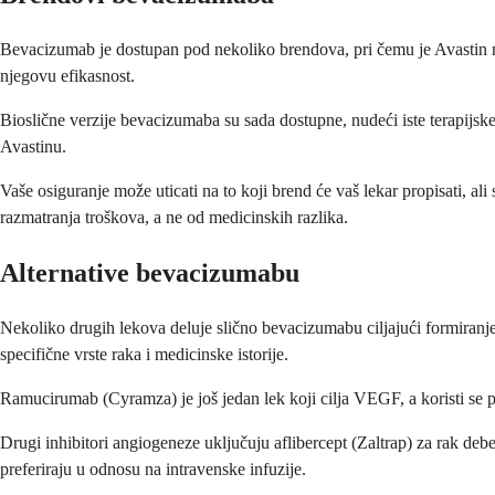
Bevacizumab je dostupan pod nekoliko brendova, pri čemu je Avastin naj
njegovu efikasnost.
Bioslične verzije bevacizumaba su sada dostupne, nudeći iste terapijs
Avastinu.
Vaše osiguranje može uticati na to koji brend će vaš lekar propisati, al
razmatranja troškova, a ne od medicinskih razlika.
Alternative bevacizumabu
Nekoliko drugih lekova deluje slično bevacizumabu ciljajući formiranje
specifične vrste raka i medicinske istorije.
Ramucirumab (Cyramza) je još jedan lek koji cilja VEGF, a koristi se pr
Drugi inhibitori angiogeneze uključuju aflibercept (Zaltrap) za rak debe
preferiraju u odnosu na intravenske infuzije.