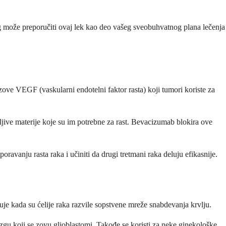
g može preporučiti ovaj lek kao deo vašeg sveobuhvatnog plana lečenja
 zove VEGF (vaskularni endotelni faktor rasta) koji tumori koriste za
ljive materije koje su im potrebne za rast. Bevacizumab blokira ove
ravanju rasta raka i učiniti da drugi tretmani raka deluju efikasnije.
uje kada su ćelije raka razvile sopstvene mreže snabdevanja krvlju.
u koji se zovu glioblastomi. Takođe se koristi za neke ginekološke