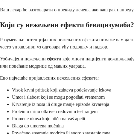
Ваш лекар ће разговарати о прекиду лечења ако ваш рак напредуј
Који су нежељени ефекти бевацизумаба?
Разумевање потенцијалних нежељених ефеката помаже вам да зна
често управљиви уз одговарајућу подршку и надзор.
Уобичајени нежељени ефекти које многи пацијенти доживљавају 
или повећане модрице од мањих удараца.
Ево најчешће пријављених нежељених ефеката:
Visok krvni pritisak koji zahteva podešavanje lekova
Umor i slabost koji se mogu pogoršati vremenom
Krvarenje iz nosa ili druge manje epizode krvarenja
Protein u urinu otkriven redovnim testiranjem
Promene ukusa koje utiču na vaš apetit
Blaga do umerena mučnina
Povećano stvaranje modrica ili sporo zarastanje rana