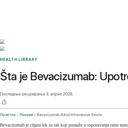
Benchmarks
Stories
FAQ
Sign up / Log in
HEALTH LIBRARY
Šta je Bevacizumab: Upotreb
Последње ажурирање
3. април 2026.
Почетна
Лекови
Bevacizumab Adcd Intravenous Route
Bevacizumab je ciljani lek za rak koji pomaže u usporavanju rasta tumo