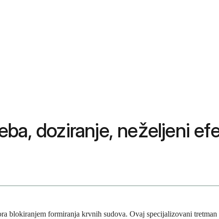
a, doziranje, neželjeni efek
ra blokiranjem formiranja krvnih sudova. Ovaj specijalizovani tretman 