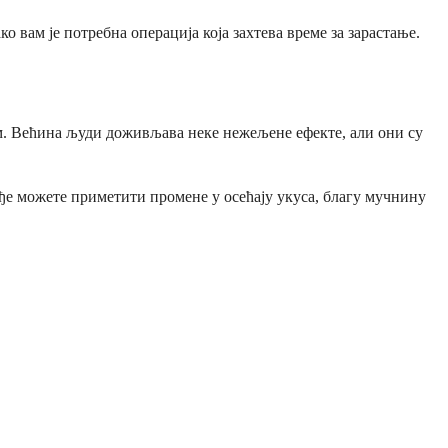
о вам је потребна операција која захтева време за зарастање.
им. Већина људи доживљава неке нежељене ефекте, али они су
ђе можете приметити промене у осећају укуса, благу мучнину