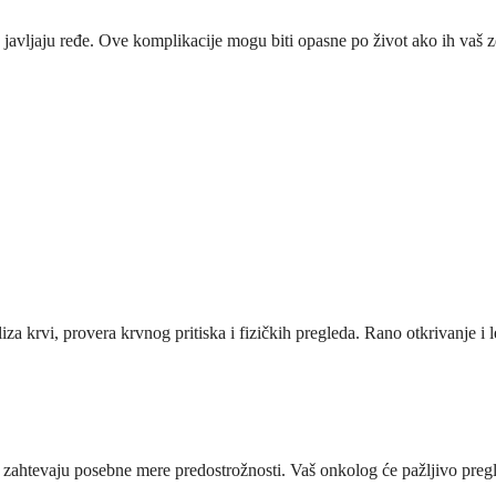
 javljaju ređe. Ove komplikacije mogu biti opasne po život ako ih vaš z
za krvi, provera krvnog pritiska i fizičkih pregleda. Rano otkrivanje i 
 zahtevaju posebne mere predostrožnosti. Vaš onkolog će pažljivo pregle