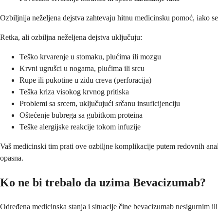
Ozbiljnija neželjena dejstva zahtevaju hitnu medicinsku pomoć, iako se
Retka, ali ozbiljna neželjena dejstva uključuju:
Teško krvarenje u stomaku, plućima ili mozgu
Krvni ugrušci u nogama, plućima ili srcu
Rupe ili pukotine u zidu creva (perforacija)
Teška kriza visokog krvnog pritiska
Problemi sa srcem, uključujući srčanu insuficijenciju
Oštećenje bubrega sa gubitkom proteina
Teške alergijske reakcije tokom infuzije
Vaš medicinski tim prati ove ozbiljne komplikacije putem redovnih anali
opasna.
Ko ne bi trebalo da uzima Bevacizumab?
Određena medicinska stanja i situacije čine bevacizumab nesigurnim ili