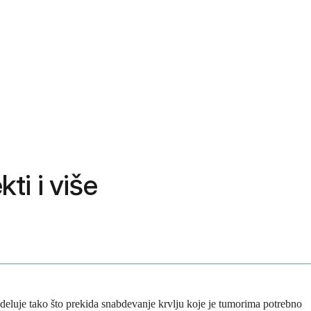
ti i više
deluje tako što prekida snabdevanje krvlju koje je tumorima potrebno