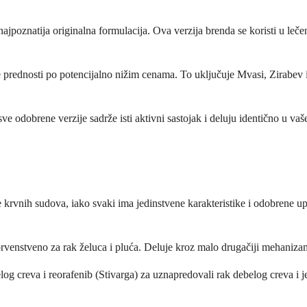
poznatija originalna formulacija. Ova verzija brenda se koristi u leče
ke prednosti po potencijalno nižim cenama. To uključuje Mvasi, Zirabev
i sve odobrene verzije sadrže isti aktivni sastojak i deluju identično u 
 krvnih sudova, iako svaki ima jedinstvene karakteristike i odobrene u
venstveno za rak želuca i pluća. Deluje kroz malo drugačiji mehanizam, 
log creva i reorafenib (Stivarga) za uznapredovali rak debelog creva i je