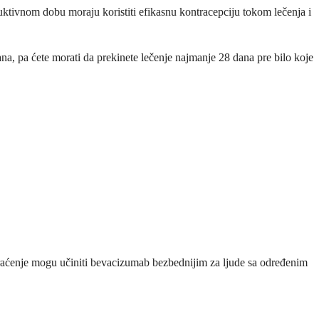
duktivnom dobu moraju koristiti efikasnu kontracepciju tokom lečenja i
, pa ćete morati da prekinete lečenje najmanje 28 dana pre bilo koje
o praćenje mogu učiniti bevacizumab bezbednijim za ljude sa određenim