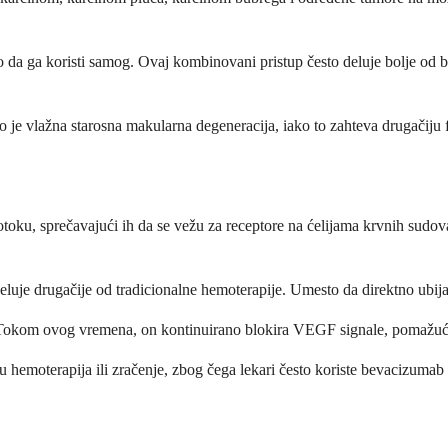
 ga koristi samog. Ovaj kombinovani pristup često deluje bolje od bil
 je vlažna starosna makularna degeneracija, iako to zahteva drugačiju f
ku, sprečavajući ih da se vežu za receptore na ćelijama krvnih sudova
eluje drugačije od tradicionalne hemoterapije. Umesto da direktno ubija
. Tokom ovog vremena, on kontinuirano blokira VEGF signale, pomažući
su hemoterapija ili zračenje, zbog čega lekari često koriste bevacizuma