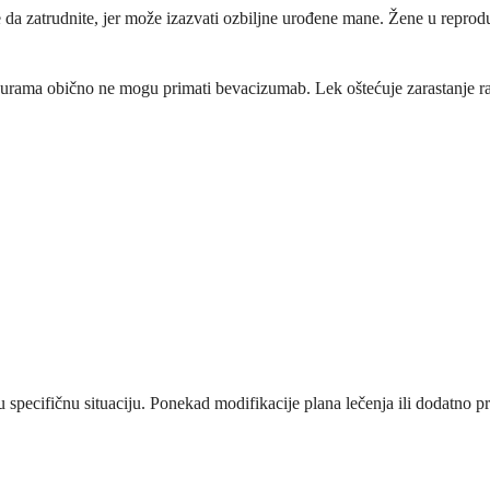
ate da zatrudnite, jer može izazvati ozbiljne urođene mane. Žene u repro
rama obično ne mogu primati bevacizumab. Lek oštećuje zarastanje rana
ašu specifičnu situaciju. Ponekad modifikacije plana lečenja ili dodatn