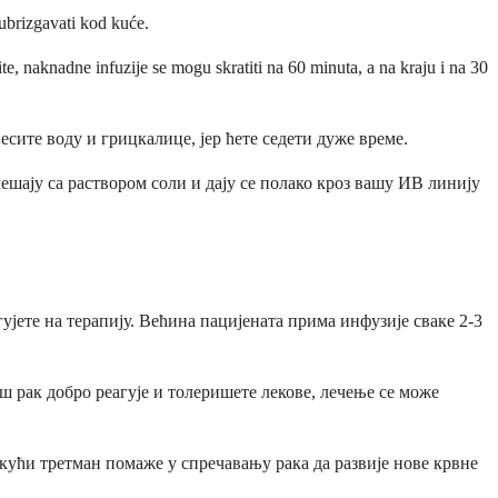
 ubrizgavati kod kuće.
, naknadne infuzije se mogu skratiti na 60 minuta, a na kraju i na 30
есите воду и грицкалице, јер ћете седети дуже време.
ешају са раствором соли и дају се полако кроз вашу ИВ линију
ујете на терапију. Већина пацијената прима инфузије сваке 2-3
 рак добро реагује и толеришете лекове, лечење се може
екући третман помаже у спречавању рака да развије нове крвне