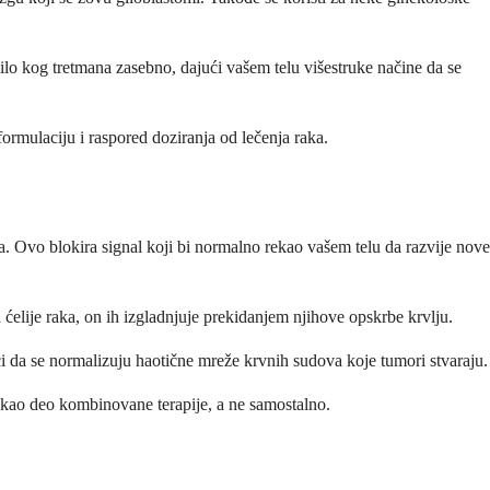
o kog tretmana zasebno, dajući vašem telu višestruke načine da se
ormulaciju i raspored doziranja od lečenja raka.
. Ovo blokira signal koji bi normalno rekao vašem telu da razvije nove
 ćelije raka, on ih izgladnjuje prekidanjem njihove opskrbe krvlju.
 da se normalizuju haotične mreže krvnih sudova koje tumori stvaraju.
b kao deo kombinovane terapije, a ne samostalno.