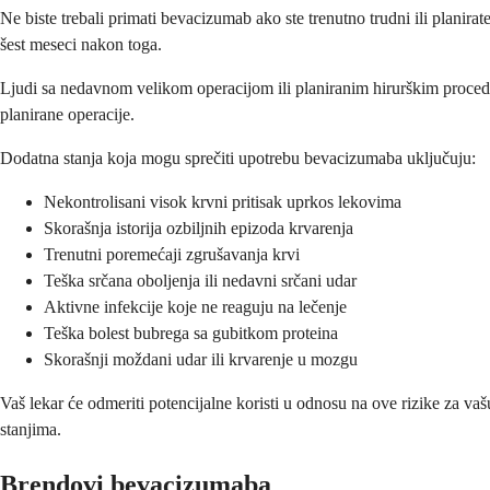
Ne biste trebali primati bevacizumab ako ste trenutno trudni ili planir
šest meseci nakon toga.
Ljudi sa nedavnom velikom operacijom ili planiranim hirurškim procedu
planirane operacije.
Dodatna stanja koja mogu sprečiti upotrebu bevacizumaba uključuju:
Nekontrolisani visok krvni pritisak uprkos lekovima
Skorašnja istorija ozbiljnih epizoda krvarenja
Trenutni poremećaji zgrušavanja krvi
Teška srčana oboljenja ili nedavni srčani udar
Aktivne infekcije koje ne reaguju na lečenje
Teška bolest bubrega sa gubitkom proteina
Skorašnji moždani udar ili krvarenje u mozgu
Vaš lekar će odmeriti potencijalne koristi u odnosu na ove rizike za v
stanjima.
Brendovi bevacizumaba