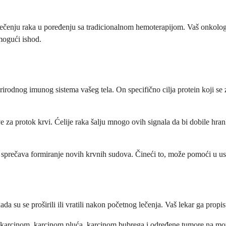
 lečenju raka u poređenju sa tradicionalnom hemoterapijom. Vaš onkolo
mogući ishod.
prirodnog imunog sistema vašeg tela. On specifično cilja protein koji se
 za protok krvi. Ćelije raka šalju mnogo ovih signala da bi dobile hran
a sprečava formiranje novih krvnih sudova. Čineći to, može pomoći u uspo
su se proširili ili vratili nakon početnog lečenja. Vaš lekar ga propis
 karcinom, karcinom pluća, karcinom bubrega i određene tumore na mozg