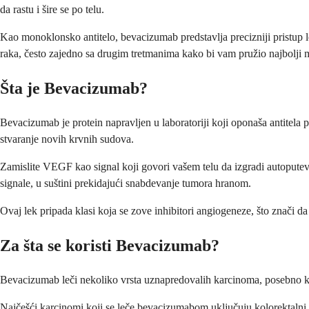
da rastu i šire se po telu.
Kao monoklonsko antitelo, bevacizumab predstavlja precizniji pristup
raka, često zajedno sa drugim tretmanima kako bi vam pružio najbolji 
Šta je Bevacizumab?
Bevacizumab je protein napravljen u laboratoriji koji oponaša antitela 
stvaranje novih krvnih sudova.
Zamislite VEGF kao signal koji govori vašem telu da izgradi autoputeve
signale, u suštini prekidajući snabdevanje tumora hranom.
Ovaj lek pripada klasi koja se zove inhibitori angiogeneze, što znači d
Za šta se koristi Bevacizumab?
Bevacizumab leči nekoliko vrsta uznapredovalih karcinoma, posebno kada 
Najčešći karcinomi koji se leče bevacizumabom uključuju kolorektalni