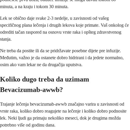
minuta, a na kraju i tokom 30 minuta.
Lek se obično daje svake 2-3 nedelje, u zavisnosti od vašeg
specifičnog plana lečenja i drugih lekova koje primate. Vaš onkolog će
odrediti tačan raspored na osnovu vrste raka i opšteg zdravstvenog
stanja.
Ne treba da postite ili da se pridržavate posebne dijete pre infuzije.
Međutim, važno je da ostanete dobro hidrirani i da jedete normalno,
osim ako vam lekar ne da drugačija uputstva.
Koliko dugo treba da uzimam
Bevacizumab-awwb?
Trajanje lečenja bevacizumab-awwb značajno varira u zavisnosti od
vrste raka, koliko dobro reagujete na lečenje i koliko dobro podnosite
lek. Neki ljudi ga primaju nekoliko meseci, dok je drugima možda
potrebno više od godinu dana.