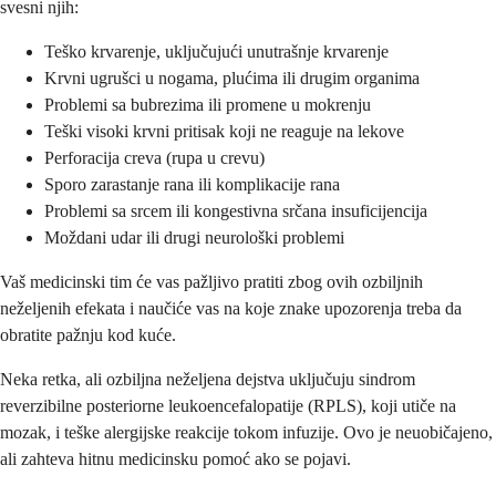
svesni njih:
Teško krvarenje, uključujući unutrašnje krvarenje
Krvni ugrušci u nogama, plućima ili drugim organima
Problemi sa bubrezima ili promene u mokrenju
Teški visoki krvni pritisak koji ne reaguje na lekove
Perforacija creva (rupa u crevu)
Sporo zarastanje rana ili komplikacije rana
Problemi sa srcem ili kongestivna srčana insuficijencija
Moždani udar ili drugi neurološki problemi
Vaš medicinski tim će vas pažljivo pratiti zbog ovih ozbiljnih
neželjenih efekata i naučiće vas na koje znake upozorenja treba da
obratite pažnju kod kuće.
Neka retka, ali ozbiljna neželjena dejstva uključuju sindrom
reverzibilne posteriorne leukoencefalopatije (RPLS), koji utiče na
mozak, i teške alergijske reakcije tokom infuzije. Ovo je neuobičajeno,
ali zahteva hitnu medicinsku pomoć ako se pojavi.