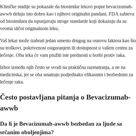
Kliničke studije su pokazale da biosimilar lekovi poput bevacizumab-
awwb deluju isto dobro kao i njihovi originalni pandani. FDA zahteva
od biosimilara da ispunjavaju stroge standarde koji dokazuju da su
veoma slični originalnom leku.
Vaš lekar može izabrati jedan umesto drugog na osnovu faktora kao što
su troškovi, pokrivenost osiguranjem ili dostupnost u vašem centru za
lečenje. Oba leka će vam pružiti iste prednosti u borbi protiv raka.
Izbor između njih često se svodi na praktična razmatranja, a ne na
medicinska, jer se oba smatraju podjednako efikasnim i bezbednim za
lečenje raka.
Često postavljana pitanja o Bevacizumab-
awwb
Da li je Bevacizumab-awwb bezbedan za ljude sa
srčanim oboljenjima?