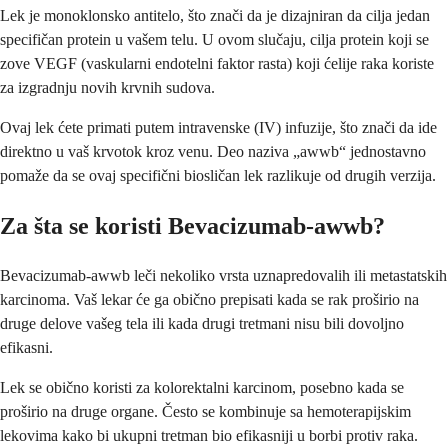
Lek je monoklonsko antitelo, što znači da je dizajniran da cilja jedan
specifičan protein u vašem telu. U ovom slučaju, cilja protein koji se
zove VEGF (vaskularni endotelni faktor rasta) koji ćelije raka koriste
za izgradnju novih krvnih sudova.
Ovaj lek ćete primati putem intravenske (IV) infuzije, što znači da ide
direktno u vaš krvotok kroz venu. Deo naziva „awwb“ jednostavno
pomaže da se ovaj specifični biosličan lek razlikuje od drugih verzija.
Za šta se koristi Bevacizumab-awwb?
Bevacizumab-awwb leči nekoliko vrsta uznapredovalih ili metastatskih
karcinoma. Vaš lekar će ga obično prepisati kada se rak proširio na
druge delove vašeg tela ili kada drugi tretmani nisu bili dovoljno
efikasni.
Lek se obično koristi za kolorektalni karcinom, posebno kada se
proširio na druge organe. Često se kombinuje sa hemoterapijskim
lekovima kako bi ukupni tretman bio efikasniji u borbi protiv raka.