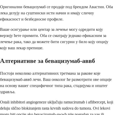
Оригинални бевацизумаб се продаје под брендом Авастин. Оба
лека делују на суштински исти начин и имају сличну
ефикасност и безбедносне профиле.
Ваше осигурање или центар за лечење могу одредити коју
верзију ћете примити. Оба се сматрају једнако ефикасним за
лечење рака, тако да можете бити сигурни у било коју опцију
коју ваш лекар препише.
Алтернативе за бевацизумаб-аввб
Постоји неколико алтернативних третмана за ракове које
бевацизумаб-аввб лечи. Ваш онколог ће размотрити ове опције
на основу вашег специфичног типа рака, стадијума и општег
здравља.
Ostali inhibitori angiogeneze uključuju ramucirumab i aflibercept, koji
deluju slično blokiranjem rasta krvnih sudova do tumora. Ovi lekovi
mogu biti opcije ako bevacizumab-awwb nije pogodan za vas ili