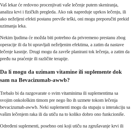
Vaš lekar će redovno procenjivati vaše lečenje putem skeniranja,
analiza krvi i fizičkih pregleda. Ako rak napreduje uprkos lečenju, ili
ako neželjeni efekti postanu previše teški, oni mogu preporučiti prekid
uzimanja leka.
Nekim ljudima će možda biti potrebno da privremeno prestanu zbog
operacije ili da bi upravljali neželjenim efektima, a zatim da nastave
lečenje kasnije. Drugi mogu da završe planirani tok lečenja, a zatim da
pređu na praćenje ili različite terapije.
Da li mogu da uzimam vitamine ili suplemente dok
sam na Bevacizumab-awwb?
Trebalo bi da razgovarate o svim vitaminima ili suplementima sa
svojim onkološkim timom pre nego što ih uzmete tokom lečenja
bevacizumab-awwb. Neki suplementi mogu da stupaju u interakciju sa
vašim lečenjem raka ili da utiču na to koliko dobro ono funkcioniše.
Određeni suplementi, posebno oni koji utiču na zgrušavanje krvi ili