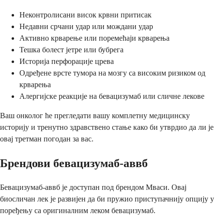
Неконтролисани висок крвни притисак
Недавни срчани удар или мождани удар
Активно крварење или поремећаји крварења
Тешка болест јетре или бубрега
Историја перфорације црева
Одређене врсте тумора на мозгу са високим ризиком од
крварења
Алергијске реакције на бевацизумаб или сличне лекове
Ваш онколог ће прегледати вашу комплетну медицинску
историју и тренутно здравствено стање како би утврдио да ли је
овај третман погодан за вас.
Брендови бевацизумаб-аввб
Бевацизумаб-аввб је доступан под брендом Мваси. Овај
биосличан лек је развијен да би пружио приступачнију опцију у
поређењу са оригиналним леком бевацизумаб.