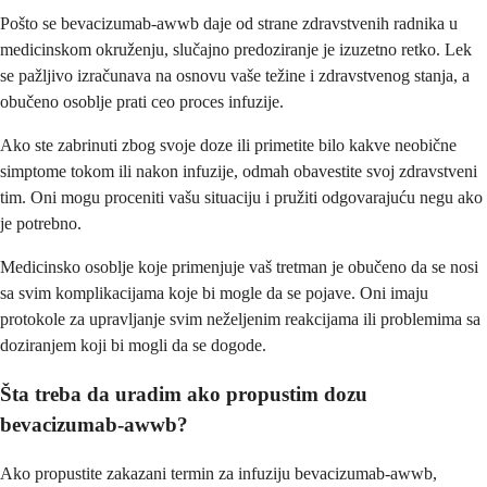
Pošto se bevacizumab-awwb daje od strane zdravstvenih radnika u
medicinskom okruženju, slučajno predoziranje je izuzetno retko. Lek
se pažljivo izračunava na osnovu vaše težine i zdravstvenog stanja, a
obučeno osoblje prati ceo proces infuzije.
Ako ste zabrinuti zbog svoje doze ili primetite bilo kakve neobične
simptome tokom ili nakon infuzije, odmah obavestite svoj zdravstveni
tim. Oni mogu proceniti vašu situaciju i pružiti odgovarajuću negu ako
je potrebno.
Medicinsko osoblje koje primenjuje vaš tretman je obučeno da se nosi
sa svim komplikacijama koje bi mogle da se pojave. Oni imaju
protokole za upravljanje svim neželjenim reakcijama ili problemima sa
doziranjem koji bi mogli da se dogode.
Šta treba da uradim ako propustim dozu
bevacizumab-awwb?
Ako propustite zakazani termin za infuziju bevacizumab-awwb,