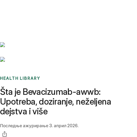
Benchmarks
Stories
FAQ
Sign up / Log in
HEALTH LIBRARY
Šta je Bevacizumab-awwb:
Upotreba, doziranje, neželjena
dejstva i više
Последње ажурирање
3. април 2026.