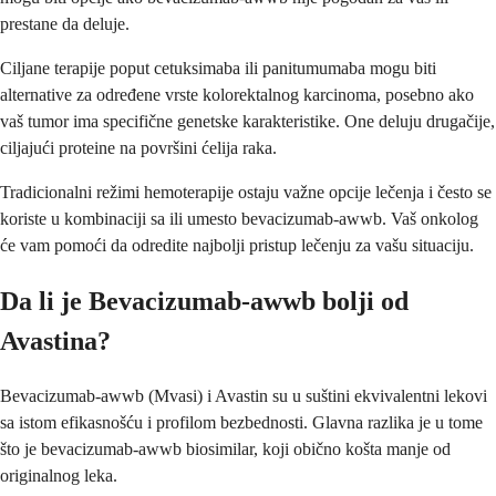
prestane da deluje.
Ciljane terapije poput cetuksimaba ili panitumumaba mogu biti
alternative za određene vrste kolorektalnog karcinoma, posebno ako
vaš tumor ima specifične genetske karakteristike. One deluju drugačije,
ciljajući proteine na površini ćelija raka.
Tradicionalni režimi hemoterapije ostaju važne opcije lečenja i često se
koriste u kombinaciji sa ili umesto bevacizumab-awwb. Vaš onkolog
će vam pomoći da odredite najbolji pristup lečenju za vašu situaciju.
Da li je Bevacizumab-awwb bolji od
Avastina?
Bevacizumab-awwb (Mvasi) i Avastin su u suštini ekvivalentni lekovi
sa istom efikasnošću i profilom bezbednosti. Glavna razlika je u tome
što je bevacizumab-awwb biosimilar, koji obično košta manje od
originalnog leka.