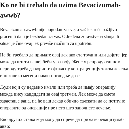
Ko ne bi trebalo da uzima Bevacizumab-
awwb?
Bevacizumab-awwb nije pogodan za sve, a vaš lekar će pažljivo
proceniti da li je bezbedan za vas. Određena zdravstvena stanja ili
situacije čine ovaj lek previše rizičnim za upotrebu.
Не би требало да примате овај лек ако сте трудни или дојите, јер
може да штети вашој беби у развоју. Жене у репродуктивном
периоду треба да користе ефикасну контрацепцију током лечења
и неколико месеци након последње дозе.
Људи који су недавно имали или треба да имају операцију
можда нису кандидати за овај третман. Лек може да омета
зарастање рана, па ће ваш лекар обично сачекати да се потпуно
опоравите од операције пре него што започнете лечење.
Ево других стања која могу да спрече да примате бевацизумаб-
аввб: