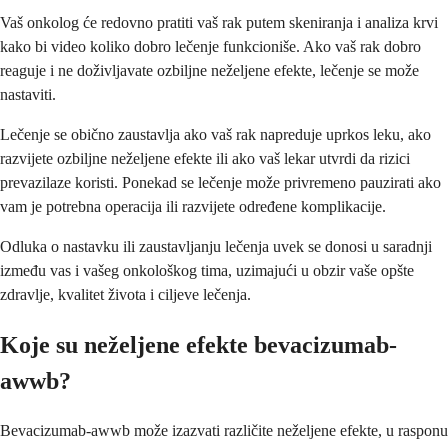
Vaš onkolog će redovno pratiti vaš rak putem skeniranja i analiza krvi
kako bi video koliko dobro lečenje funkcioniše. Ako vaš rak dobro
reaguje i ne doživljavate ozbiljne neželjene efekte, lečenje se može
nastaviti.
Lečenje se obično zaustavlja ako vaš rak napreduje uprkos leku, ako
razvijete ozbiljne neželjene efekte ili ako vaš lekar utvrdi da rizici
prevazilaze koristi. Ponekad se lečenje može privremeno pauzirati ako
vam je potrebna operacija ili razvijete određene komplikacije.
Odluka o nastavku ili zaustavljanju lečenja uvek se donosi u saradnji
između vas i vašeg onkološkog tima, uzimajući u obzir vaše opšte
zdravlje, kvalitet života i ciljeve lečenja.
Koje su neželjene efekte bevacizumab-
awwb?
Bevacizumab-awwb može izazvati različite neželjene efekte, u rasponu