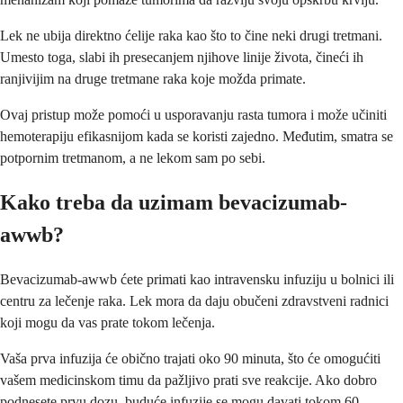
Lek ne ubija direktno ćelije raka kao što to čine neki drugi tretmani.
Umesto toga, slabi ih presecanjem njihove linije života, čineći ih
ranjivijim na druge tretmane raka koje možda primate.
Ovaj pristup može pomoći u usporavanju rasta tumora i može učiniti
hemoterapiju efikasnijom kada se koristi zajedno. Međutim, smatra se
potpornim tretmanom, a ne lekom sam po sebi.
Kako treba da uzimam bevacizumab-
awwb?
Bevacizumab-awwb ćete primati kao intravensku infuziju u bolnici ili
centru za lečenje raka. Lek mora da daju obučeni zdravstveni radnici
koji mogu da vas prate tokom lečenja.
Vaša prva infuzija će obično trajati oko 90 minuta, što će omogućiti
vašem medicinskom timu da pažljivo prati sve reakcije. Ako dobro
podnesete prvu dozu, buduće infuzije se mogu davati tokom 60