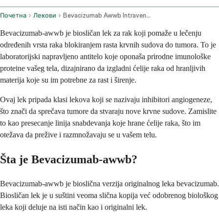
Почетна
Лекови
Bevacizumab Awwb Intravenous Route
Bevacizumab-awwb je biosličan lek za rak koji pomaže u lečenju
određenih vrsta raka blokiranjem rasta krvnih sudova do tumora. To je
laboratorijski napravljeno antitelo koje oponaša prirodne imunološke
proteine vašeg tela, dizajnirano da izgladni ćelije raka od hranljivih
materija koje su im potrebne za rast i širenje.
Ovaj lek pripada klasi lekova koji se nazivaju inhibitori angiogeneze,
što znači da sprečava tumore da stvaraju nove krvne sudove. Zamislite
to kao presecanje linija snabdevanja koje hrane ćelije raka, što im
otežava da prežive i razmnožavaju se u vašem telu.
Šta je Bevacizumab-awwb?
Bevacizumab-awwb je bioslična verzija originalnog leka bevacizumab.
Biosličan lek je u suštini veoma slična kopija već odobrenog biološkog
leka koji deluje na isti način kao i originalni lek.