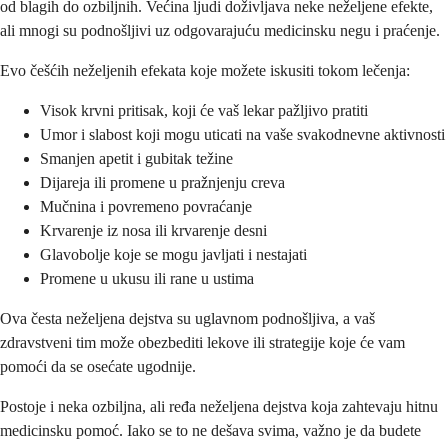
od blagih do ozbiljnih. Većina ljudi doživljava neke neželjene efekte,
ali mnogi su podnošljivi uz odgovarajuću medicinsku negu i praćenje.
Evo češćih neželjenih efekata koje možete iskusiti tokom lečenja:
Visok krvni pritisak, koji će vaš lekar pažljivo pratiti
Umor i slabost koji mogu uticati na vaše svakodnevne aktivnosti
Smanjen apetit i gubitak težine
Dijareja ili promene u pražnjenju creva
Mučnina i povremeno povraćanje
Krvarenje iz nosa ili krvarenje desni
Glavobolje koje se mogu javljati i nestajati
Promene u ukusu ili rane u ustima
Ova česta neželjena dejstva su uglavnom podnošljiva, a vaš
zdravstveni tim može obezbediti lekove ili strategije koje će vam
pomoći da se osećate ugodnije.
Postoje i neka ozbiljna, ali ređa neželjena dejstva koja zahtevaju hitnu
medicinsku pomoć. Iako se to ne dešava svima, važno je da budete