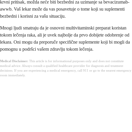
krvni pritisak, možda neće biti bezbedni za uzimanje sa bevacizumab-
awwb. Vaš lekar može da vas posavetuje o tome koji su suplementi
bezbedni i korisni za vašu situaciju.
Mnogi ljudi smatraju da je osnovni multivitaminski preparat koristan
tokom lečenja raka, ali je uvek najbolje da prvo dobijete odobrenje od
lekara. Oni mogu da preporuče specifične suplemente koji bi mogli da
pomognu u podršci vašem zdravlju tokom lečenja.
Medical Disclaimer:
This article is for informational purposes only and does not constitute
medical advice. Always consult a qualified healthcare provider for diagnosis and treatment
decisions. If you are experiencing a medical emergency, call 911 or go to the nearest emergency
room immediately.