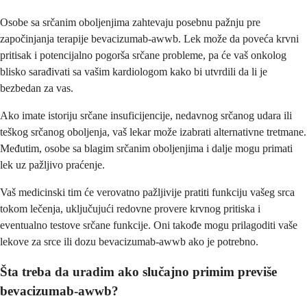
Osobe sa srčanim oboljenjima zahtevaju posebnu pažnju pre
započinjanja terapije bevacizumab-awwb. Lek može da poveća krvni
pritisak i potencijalno pogorša srčane probleme, pa će vaš onkolog
blisko sarađivati sa vašim kardiologom kako bi utvrdili da li je
bezbedan za vas.
Ako imate istoriju srčane insuficijencije, nedavnog srčanog udara ili
teškog srčanog oboljenja, vaš lekar može izabrati alternativne tretmane.
Međutim, osobe sa blagim srčanim oboljenjima i dalje mogu primati
lek uz pažljivo praćenje.
Vaš medicinski tim će verovatno pažljivije pratiti funkciju vašeg srca
tokom lečenja, uključujući redovne provere krvnog pritiska i
eventualno testove srčane funkcije. Oni takođe mogu prilagoditi vaše
lekove za srce ili dozu bevacizumab-awwb ako je potrebno.
Šta treba da uradim ako slučajno primim previše
bevacizumab-awwb?