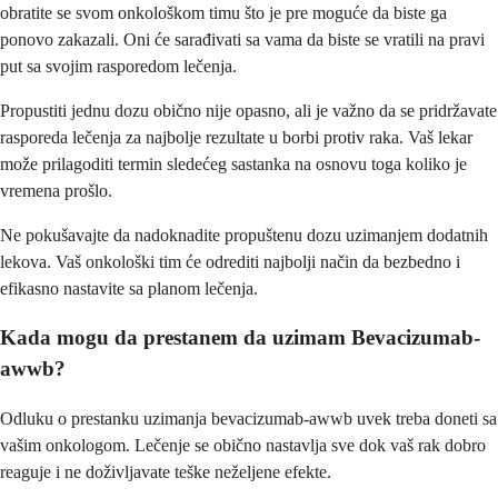
obratite se svom onkološkom timu što je pre moguće da biste ga
ponovo zakazali. Oni će sarađivati sa vama da biste se vratili na pravi
put sa svojim rasporedom lečenja.
Propustiti jednu dozu obično nije opasno, ali je važno da se pridržavate
rasporeda lečenja za najbolje rezultate u borbi protiv raka. Vaš lekar
može prilagoditi termin sledećeg sastanka na osnovu toga koliko je
vremena prošlo.
Ne pokušavajte da nadoknadite propuštenu dozu uzimanjem dodatnih
lekova. Vaš onkološki tim će odrediti najbolji način da bezbedno i
efikasno nastavite sa planom lečenja.
Kada mogu da prestanem da uzimam Bevacizumab-
awwb?
Odluku o prestanku uzimanja bevacizumab-awwb uvek treba doneti sa
vašim onkologom. Lečenje se obično nastavlja sve dok vaš rak dobro
reaguje i ne doživljavate teške neželjene efekte.