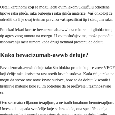
Ostali karcinomi koji se mogu lečiti ovim lekom uključuju određene
tipove raka pluća, raka bubrega i raka grlića materice. Vaš onkolog će
odrediti da li je ovaj tretman pravi za vaš specifični tip i stadijum raka.
Ponekad lekari koriste bevacizumab-awwb za rekurentni glioblastom,
tip agresivnog tumora na mozgu. U ovim slučajevima, može pomoći u
usporavanju rasta tumora kada drugi tretmani prestanu da deluju.
Kako bevacizumab-awwb deluje?
Bevacizumab-awwb deluje tako što blokira protein koji se zove VEGF
koji ćelije raka koriste za rast novih krvnih sudova. Kada ćelije raka ne
mogu da stvore ove nove krvne sudove, bore se da dobiju kiseonik i
hranljive materije koje su im potrebne da bi preživele i razmnožavale
se.
Ovo se smatra ciljanom terapijom, a ne tradicionalnom hemoterapijom.
Umesto da napada sve ćelije koje se brzo dele, ona specifično cilja
mehanizam koji pomaže tumorima da razviju svoju opskrbu krvlju.