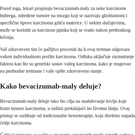
Pored toga, lekari propisuju bevacizumab-maly za neke karcinome
bubrega, određene tumore na mozgu koji se nazivaju glioblastomi i
specifične tipove karcinoma grlića materice. U nekim slučajevima,
može se koristiti za karcinom jajnika koji se vratio nakon prethodnog
lečenja.
Vaš zdravstveni tim će pažljivo proceniti da li ovaj tretman odgovara
vašem individualnom profilu karcinoma. Odluka uključuje razmatranje
faktora kao što su genetski sastav vašeg karcinoma, kako je reagovao
na prethodne tretmane i vaše opšte zdravstveno stanje.
Kako bevacizumab-maly deluje?
Bevacizumab-maly deluje tako što cilja na snabdevanje krvlju koje
hrani tumore karcinoma, u suštini prekidajući im životnu liniju. Ovaj
pristup se razlikuje od tradicionalne hemoterapije, koja direktno napada
ćelije karcinoma.
Ćelije karcinoma su vešte u stvaranju sopstvenih mreža krvnih sudova