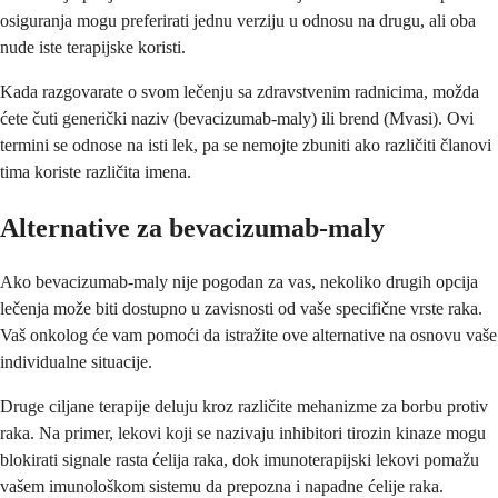
osiguranja mogu preferirati jednu verziju u odnosu na drugu, ali oba
nude iste terapijske koristi.
Kada razgovarate o svom lečenju sa zdravstvenim radnicima, možda
ćete čuti generički naziv (bevacizumab-maly) ili brend (Mvasi). Ovi
termini se odnose na isti lek, pa se nemojte zbuniti ako različiti članovi
tima koriste različita imena.
Alternative za bevacizumab-maly
Ako bevacizumab-maly nije pogodan za vas, nekoliko drugih opcija
lečenja može biti dostupno u zavisnosti od vaše specifične vrste raka.
Vaš onkolog će vam pomoći da istražite ove alternative na osnovu vaše
individualne situacije.
Druge ciljane terapije deluju kroz različite mehanizme za borbu protiv
raka. Na primer, lekovi koji se nazivaju inhibitori tirozin kinaze mogu
blokirati signale rasta ćelija raka, dok imunoterapijski lekovi pomažu
vašem imunološkom sistemu da prepozna i napadne ćelije raka.