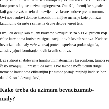
kroz proces koji se naziva angiogeneza. One šalju hemijske signale
koji govore vašem telu da razvije nove krvne sudove prema tumoru.
Ovi novi sudovi donose kiseonik i hranljive materije koje pomažu
karcinomu da raste i širi se na druge delove vašeg tela.
Ovaj lek deluje kao ciljani blokator, vezujući se za VEGF protein koji
ćelije karcinoma koriste za signalizaciju novih krvnih sudova. Kada se
bevacizumab-maly veže za ovaj protein, sprečava prolaz signala,
zaustavljajući formiranje novih krvnih sudova.
Bez stalnog snabdevanja hranljivim materijama i kiseonikom, tumori se
često smanjuju ili prestaju da rastu. Ovo takođe može učiniti druge
tretmane karcinoma efikasnijim jer tumor postaje ranjiviji kada se bori
da održi snabdevanje krvlju.
Kako treba da uzimam bevacizumab-
maly?