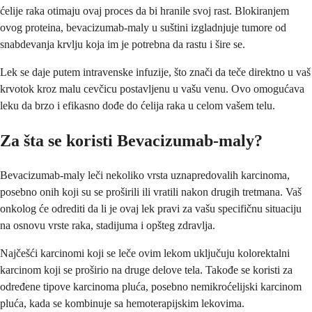
ćelije raka otimaju ovaj proces da bi hranile svoj rast. Blokiranjem
ovog proteina, bevacizumab-maly u suštini izgladnjuje tumore od
snabdevanja krvlju koja im je potrebna da rastu i šire se.
Lek se daje putem intravenske infuzije, što znači da teče direktno u vaš
krvotok kroz malu cevčicu postavljenu u vašu venu. Ovo omogućava
leku da brzo i efikasno dođe do ćelija raka u celom vašem telu.
Za šta se koristi Bevacizumab-maly?
Bevacizumab-maly leči nekoliko vrsta uznapredovalih karcinoma,
posebno onih koji su se proširili ili vratili nakon drugih tretmana. Vaš
onkolog će odrediti da li je ovaj lek pravi za vašu specifičnu situaciju
na osnovu vrste raka, stadijuma i opšteg zdravlja.
Najčešći karcinomi koji se leče ovim lekom uključuju kolorektalni
karcinom koji se proširio na druge delove tela. Takođe se koristi za
određene tipove karcinoma pluća, posebno nemikroćelijski karcinom
pluća, kada se kombinuje sa hemoterapijskim lekovima.