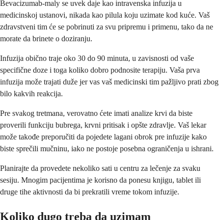
Bevacizumab-maly se uvek daje kao intravenska infuzija u
medicinskoj ustanovi, nikada kao pilula koju uzimate kod kuće. Vaš
zdravstveni tim će se pobrinuti za svu pripremu i primenu, tako da ne
morate da brinete o doziranju.
Infuzija obično traje oko 30 do 90 minuta, u zavisnosti od vaše
specifične doze i toga koliko dobro podnosite terapiju. Vaša prva
infuzija može trajati duže jer vas vaš medicinski tim pažljivo prati zbog
bilo kakvih reakcija.
Pre svakog tretmana, verovatno ćete imati analize krvi da biste
proverili funkciju bubrega, krvni pritisak i opšte zdravlje. Vaš lekar
može takođe preporučiti da pojedete lagani obrok pre infuzije kako
biste sprečili mučninu, iako ne postoje posebna ograničenja u ishrani.
Planirajte da provedete nekoliko sati u centru za lečenje za svaku
sesiju. Mnogim pacijentima je korisno da ponesu knjigu, tablet ili
druge tihe aktivnosti da bi prekratili vreme tokom infuzije.
Koliko dugo treba da uzimam