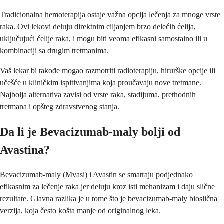
Tradicionalna hemoterapija ostaje važna opcija lečenja za mnoge vrste
raka. Ovi lekovi deluju direktnim ciljanjem brzo delećih ćelija,
uključujući ćelije raka, i mogu biti veoma efikasni samostalno ili u
kombinaciji sa drugim tretmanima.
Vaš lekar bi takođe mogao razmotriti radioterapiju, hirurške opcije ili
učešće u kliničkim ispitivanjima koja proučavaju nove tretmane.
Najbolja alternativa zavisi od vrste raka, stadijuma, prethodnih
tretmana i opšteg zdravstvenog stanja.
Da li je Bevacizumab-maly bolji od
Avastina?
Bevacizumab-maly (Mvasi) i Avastin se smatraju podjednako
efikasnim za lečenje raka jer deluju kroz isti mehanizam i daju slične
rezultate. Glavna razlika je u tome što je bevacizumab-maly bioslična
verzija, koja često košta manje od originalnog leka.