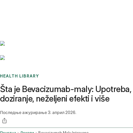
Benchmarks
Stories
FAQ
Sign up / Log in
HEALTH LIBRARY
Šta je Bevacizumab-maly: Upotreba,
doziranje, neželjeni efekti i više
Последње ажурирање
3. април 2026.
Почетна
Лекови
Bevacizumab Maly Intravenous Route