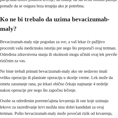
pomaže da se osigura brza terapija ako je potrebna.
Ko ne bi trebalo da uzima bevacizumab-
maly?
Bevacizumab-maly nije pogodan za sve, a vaš lekar će pažljivo
proceniti vašu medicinsku istoriju pre nego što preporuči ovaj tretman.
Određena zdravstvena stanja ili okolnosti mogu učiniti ovaj lek previše
rizičnim za vas.
Ne biste trebali primati bevacizumab-maly ako ste nedavno imali
veliku operaciju ili planirate operaciju u skorije vreme. Lek može da
ometa zarastanje rana, pa lekari obično čekaju najmanje 4 nedelje
nakon operacije pre nego što započnu lečenje.
Osobe sa određenim poremećajima krvarenja ili one koje uzimaju
lekove za razređivanje krvi možda nisu dobri kandidati za ovaj
tretman. Pošto bevacizumab-maly može povećati rizik od krvarenja,