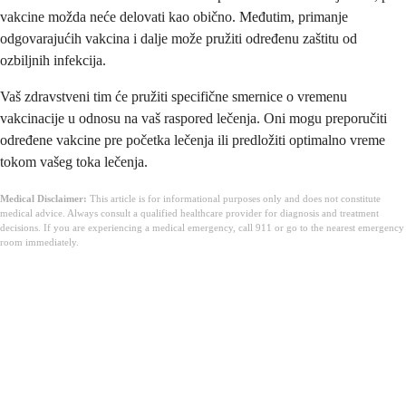
vakcine možda neće delovati kao obično. Međutim, primanje
odgovarajućih vakcina i dalje može pružiti određenu zaštitu od
ozbiljnih infekcija.
Vaš zdravstveni tim će pružiti specifične smernice o vremenu
vakcinacije u odnosu na vaš raspored lečenja. Oni mogu preporučiti
određene vakcine pre početka lečenja ili predložiti optimalno vreme
tokom vašeg toka lečenja.
Medical Disclaimer:
This article is for informational purposes only and does not constitute
medical advice. Always consult a qualified healthcare provider for diagnosis and treatment
decisions. If you are experiencing a medical emergency, call 911 or go to the nearest emergency
room immediately.