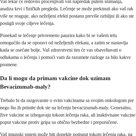
Vaš lekar će redovno procenjivati vaš napredak putem snimanja,
analiza krvi i fizičkih pregleda. Lečenje se može prekinuti ako vaš rak
više ne reaguje, ako neželjeni efekti postanu previše ozbiljni ili ako ste
postigli svoje ciljeve lečenja.
Ponekad se lečenje privremeno pauzira kako bi se vašem telu
omogućilo da se oporavi od neželjenih efekata, a zatim se nastavlja
kada se osećate bolje. Vaš zdravstveni tim će vas obaveštavati o
odlukama o lečenju i pomoći vam da razumete razloge za bilo kakve
promene.
Da li mogu da primam vakcine dok uzimam
Bevacizumab-maly?
Trebalo bi da razgovarate o svim vakcinama sa svojim onkologom pre
nego što ih primite dok ste na lečenju bevacizumab-maly. Generalno,
žive vakcine se izbegavaju tokom lečenja raka, ali inaktivisane vakcine
poput vakcine protiv gripa su obično bezbedne i preporučene.
Vaš imunski sistem može biti donekle potisnut tokom lečenja raka, pa