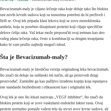
Bevacizumab-maly je ciljano lečenje raka koje deluje tako što blokira
rast novih krvnih sudova koji su tumorima potrebni da bi preživeli i
širili se. Ovaj lek pripada klasi lekova koji se zovu monoklonska
antitela, koja su posebno dizajnirani proteini koji ciljaju specifične
delove ćelija raka. Vaš lekar može preporučiti ovaj tretman kao deo
vašeg plana lečenja raka, često u kombinaciji sa drugim terapijama
kako bi vam pružio najbolji mogući ishod.
Šta je Bevacizumab-maly?
Bevacizumab-maly je bioslična verzija originalnog leka bevacizumab,
što znači da deluje na suštinski isti način, ali ga proizvodi drugi
proizvođač. Zamislite ga kao pažljivo izrađenu kopiju koja ispunjava
iste standarde bezbednosti i efikasnosti kao i originalni lek.
Ovaj lek je ono što lekari nazivaju „VEGF inhibitor“, što znači da
blokira protein koji se zove vaskularni endotelni faktor rasta. Ovaj
protein normalno pomaže vašem telu da stvori nove krvne sudove, ali