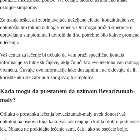
ozbiljne simptome.
Za manje teške, ali zabrinjavajuće neželjene efekte, kontaktirajte svoj
onkološki tim tokom radnog vremena. Oni mogu pružiti smernice o
upravljanju simptomima i utvrditi da li su potrebne bilo kakve promene
u lečenju.
Vaš centar za lečenje bi trebalo da vam pruži specifične kontakt
informacije za hitne slučajeve, uključujući brojeve telefona van radnog
vremena. Čuvajte ove informacije lako dostupnim i ne oklevajte da ih
koristite ako ste zabrinuti zbog svojih simptoma.
Kada mogu da prestanem da uzimam Bevacizumab-
maly?
Odluku o prestanku lečenja bevacizumab-maly uvek donosi vaš
onkolog na osnovu toga kako vaš rak reaguje i koliko dobro podnosite
lek. Nikada ne prekidajte lečenje sami, čak i ako se osećate bolje.