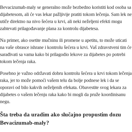
Bevacizumab-maly se generalno može bezbedno koristiti kod osoba sa
dijabetesom, ali će vas lekar pažljivije pratiti tokom lečenja. Sam lek ne
utiče direktno na nivo šećera u krvi, ali neki neželjeni efekti mogu
zahtevati prilagođavanje plana za kontrolu dijabetesa.
Na primer, ako osetite mučninu ili promene u apetitu, to može uticati
na vaše obrasce ishrane i kontrolu šećera u krvi. Vaš zdravstveni tim će
sarađivati sa vama kako bi prilagodio lekove za dijabetes po potrebi
tokom lečenja raka.
Posebno je važno održavati dobru kontrolu šećera u krvi tokom lečenja
raka, jer to može pomoći vašem telu da bolje podnese lek i da se
oporavi od bilo kakvih neželjenih efekata. Obavestite svog lekara za
dijabetes o vašem lečenju raka kako bi mogli da pruže koordinisanu
negu.
Šta treba da uradim ako slučajno propustim dozu
Bevacizumab-maly?