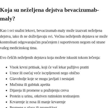
Koja su neželjena dejstva bevacizumab-
maly?
Kao i svi snažni lekovi, bevacizumab-maly može izazvati neželjena
dejstva, iako ih ne doživljavaju svi. Većina neželjenih dejstava se može
kontrolisati odgovarajućim praćenjem i suportivnom negom od strane
vašeg medicinskog tima.
Evo češćih neželjenih dejstava koja možete iskusiti tokom lečenja:
Visok krvni pritisak, koji će vaš lekar pažljivo pratiti
Umor ili osećaj veće iscrpljenosti nego obično
Glavobolje koje se mogu javljati i nestajati
Mučnina ili gubitak apetita
Dijareja ili promene u pražnjenju creva
Protein u urinu, otkriven rutinskim testiranjem
Krvarenje iz nosa ili manje krvarenje
Promene u glasu ili promuklost