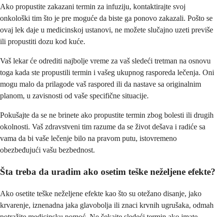
Ako propustite zakazani termin za infuziju, kontaktirajte svoj
onkološki tim što je pre moguće da biste ga ponovo zakazali. Pošto se
ovaj lek daje u medicinskoj ustanovi, ne možete slučajno uzeti previše
ili propustiti dozu kod kuće.
Vaš lekar će odrediti najbolje vreme za vaš sledeći tretman na osnovu
toga kada ste propustili termin i vašeg ukupnog rasporeda lečenja. Oni
mogu malo da prilagode vaš raspored ili da nastave sa originalnim
planom, u zavisnosti od vaše specifične situacije.
Pokušajte da se ne brinete ako propustite termin zbog bolesti ili drugih
okolnosti. Vaš zdravstveni tim razume da se život dešava i radiće sa
vama da bi vaše lečenje bilo na pravom putu, istovremeno
obezbeđujući vašu bezbednost.
Šta treba da uradim ako osetim teške neželjene efekte?
Ako osetite teške neželjene efekte kao što su otežano disanje, jako
krvarenje, iznenadna jaka glavobolja ili znaci krvnih ugrušaka, odmah
potražite medicinsku pomoć. Ne čekajte sledeći termin ako imate