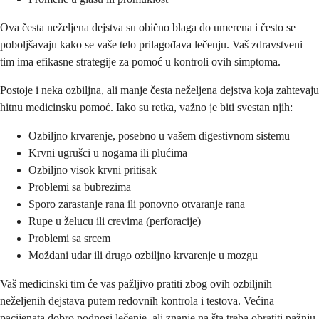
Ova česta neželjena dejstva su obično blaga do umerena i često se
poboljšavaju kako se vaše telo prilagođava lečenju. Vaš zdravstveni
tim ima efikasne strategije za pomoć u kontroli ovih simptoma.
Postoje i neka ozbiljna, ali manje česta neželjena dejstva koja zahtevaju
hitnu medicinsku pomoć. Iako su retka, važno je biti svestan njih:
Ozbiljno krvarenje, posebno u vašem digestivnom sistemu
Krvni ugrušci u nogama ili plućima
Ozbiljno visok krvni pritisak
Problemi sa bubrezima
Sporo zarastanje rana ili ponovno otvaranje rana
Rupe u želucu ili crevima (perforacije)
Problemi sa srcem
Moždani udar ili drugo ozbiljno krvarenje u mozgu
Vaš medicinski tim će vas pažljivo pratiti zbog ovih ozbiljnih
neželjenih dejstava putem redovnih kontrola i testova. Većina
pacijenata dobro podnosi lečenje, ali znanje na šta treba obratiti pažnju