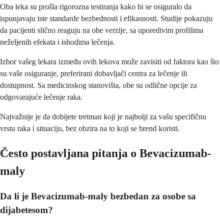
Oba leka su prošla rigorozna testiranja kako bi se osiguralo da
ispunjavaju iste standarde bezbednosti i efikasnosti. Studije pokazuju
da pacijenti slično reaguju na obe verzije, sa uporedivim profilima
neželjenih efekata i ishodima lečenja.
Izbor vašeg lekara između ovih lekova može zavisiti od faktora kao što
su vaše osiguranje, preferirani dobavljači centra za lečenje ili
dostupnost. Sa medicinskog stanovišta, obe su odlične opcije za
odgovarajuće lečenje raka.
Najvažnije je da dobijete tretman koji je najbolji za vašu specifičnu
vrstu raka i situaciju, bez obzira na to koji se brend koristi.
Često postavljana pitanja o Bevacizumab-
maly
Da li je Bevacizumab-maly bezbedan za osobe sa
dijabetesom?