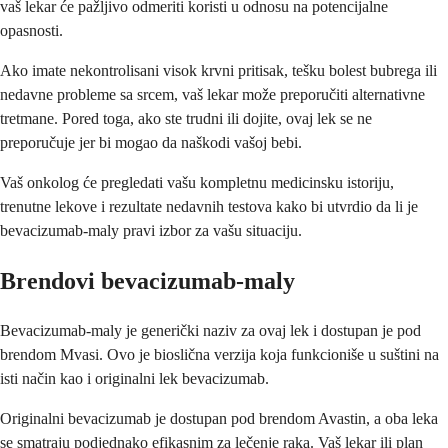
vaš lekar će pažljivo odmeriti koristi u odnosu na potencijalne
opasnosti.
Ako imate nekontrolisani visok krvni pritisak, tešku bolest bubrega ili
nedavne probleme sa srcem, vaš lekar može preporučiti alternativne
tretmane. Pored toga, ako ste trudni ili dojite, ovaj lek se ne
preporučuje jer bi mogao da naškodi vašoj bebi.
Vaš onkolog će pregledati vašu kompletnu medicinsku istoriju,
trenutne lekove i rezultate nedavnih testova kako bi utvrdio da li je
bevacizumab-maly pravi izbor za vašu situaciju.
Brendovi bevacizumab-maly
Bevacizumab-maly je generički naziv za ovaj lek i dostupan je pod
brendom Mvasi. Ovo je bioslična verzija koja funkcioniše u suštini na
isti način kao i originalni lek bevacizumab.
Originalni bevacizumab je dostupan pod brendom Avastin, a oba leka
se smatraju podjednako efikasnim za lečenje raka. Vaš lekar ili plan