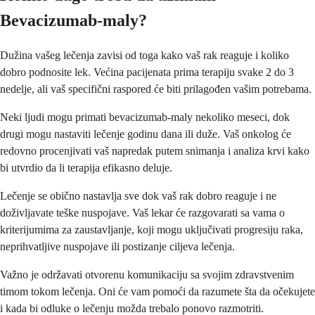
Bevacizumab-maly?
Dužina vašeg lečenja zavisi od toga kako vaš rak reaguje i koliko
dobro podnosite lek. Većina pacijenata prima terapiju svake 2 do 3
nedelje, ali vaš specifični raspored će biti prilagođen vašim potrebama.
Neki ljudi mogu primati bevacizumab-maly nekoliko meseci, dok
drugi mogu nastaviti lečenje godinu dana ili duže. Vaš onkolog će
redovno procenjivati vaš napredak putem snimanja i analiza krvi kako
bi utvrdio da li terapija efikasno deluje.
Lečenje se obično nastavlja sve dok vaš rak dobro reaguje i ne
doživljavate teške nuspojave. Vaš lekar će razgovarati sa vama o
kriterijumima za zaustavljanje, koji mogu uključivati progresiju raka,
neprihvatljive nuspojave ili postizanje ciljeva lečenja.
Važno je održavati otvorenu komunikaciju sa svojim zdravstvenim
timom tokom lečenja. Oni će vam pomoći da razumete šta da očekujete
i kada bi odluke o lečenju možda trebalo ponovo razmotriti.