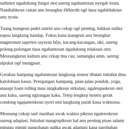
sadinten ngadukung fungsi otot sareng ngabantosan nyegah kram.
Nambahkeun cairan anu beunghar éléktrolit ogé tiasa ngabédakeun
anu nyata.
Tuang tuangeun padet nutrisi anu cekap ogé penting, bahkan nalika
napsu langkung handap. Fokus kana tuangeun anu beunghar
magnesium sapertos sayuran héjo, kacang-kacangan, siki, sareng
polong-polongan tiasa ngabantosan ngadukung relaksasi otot.
Meunangkeun kalium anu cekap tina cau, samangka amis, sareng
alpukat ogé mangpaat.
Gerakan hampang ngabantosan langkung seueur tibatan istirahat dina
kalolobaan kasus. Peregangan hampang, jalan-jalan pondok, yoga,
atanapi foam rolling tiasa ningkatkeun sirkulasi, ngaleupaskeun otot
anu kaku, sareng ngirangan kaku. Tetep lengkep henteu gerak
condong ngajantenkeun nyeri otot langkung parah kana waktosna.
Meunang cukup saré masihan awak waktos pikeun ngalereskeun
sareng adaptasi. Istirahat mangrupikeun hal anu penting pisan salami
minggu mimiti pangobatan nalika awak adaptasi kana parobahan