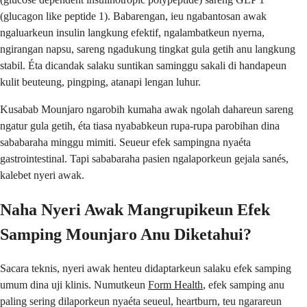
(glucagon like peptide 1). Babarengan, ieu ngabantosan awak
ngaluarkeun insulin langkung efektif, ngalambatkeun nyerna,
ngirangan napsu, sareng ngadukung tingkat gula getih anu langkung
stabil. Éta dicandak salaku suntikan saminggu sakali di handapeun
kulit beuteung, pingping, atanapi lengan luhur.
Kusabab Mounjaro ngarobih kumaha awak ngolah dahareun sareng
ngatur gula getih, éta tiasa nyababkeun rupa-rupa parobihan dina
sababaraha minggu mimiti. Seueur efek sampingna nyaéta
gastrointestinal. Tapi sababaraha pasien ngalaporkeun gejala sanés,
kalebet nyeri awak.
Naha Nyeri Awak Mangrupikeun Efek
Samping Mounjaro Anu Diketahui?
Sacara teknis, nyeri awak henteu didaptarkeun salaku efek samping
umum dina uji klinis. Numutkeun
Form Health
, efek samping anu
paling sering dilaporkeun nyaéta seueul, heartburn, teu ngarareun