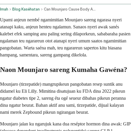
Imah
Blog Kaséhatan
Can Mounjaro Cause Body Aches
Upami anjeun nembé ngamimitian Mounjaro sareng ngarasa nyeri
atanapi kaku, anjeun henteu ngalamun. Sanaos nyeri awak sanés
kalebet efek samping anu paling sering dilaporkeun, sababaraha pasien
ngalaman teu ngarareun otot atanapi nyeri umum saatos ngamimitian
pangobatan. Warta saéna mah, teu ngarareun sapertos kitu biasana
hampang, samentara, sareng gampang dikelola.
Naon Mounjaro sareng Kumaha Gawéna?
Mounjaro (tirzepatide) mangrupikeun pangobatan resep suntik anu
didamel ku Eli Lilly. Mimitina disatujuan ku FDA dina 2022 pikeun
ngatur diabetes tipe 2, sareng éta ogé seueur dibahas pikeun peranna
dina ngatur beurat. Bahan aktif anu sami, tirzepatide, dijual kalayan
nami merek Zepbound pikeun ngirangan beurat.
Mounjaro jalan ku ngarujuk kana dua reséptor hormon dina awak: GIP
(glucose dependent insulinotropic polypeptide) sareng GLP 1