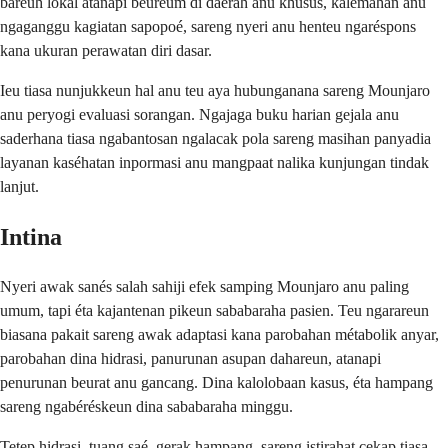
bareuh lokal atanapi beureum di daérah anu khusus, kalemahan anu
ngaganggu kagiatan sapopoé, sareng nyeri anu henteu ngaréspons
kana ukuran perawatan diri dasar.
Ieu tiasa nunjukkeun hal anu teu aya hubunganana sareng Mounjaro
anu peryogi evaluasi sorangan. Ngajaga buku harian gejala anu
saderhana tiasa ngabantosan ngalacak pola sareng masihan panyadia
layanan kaséhatan inpormasi anu mangpaat nalika kunjungan tindak
lanjut.
Intina
Nyeri awak sanés salah sahiji efek samping Mounjaro anu paling
umum, tapi éta kajantenan pikeun sababaraha pasien. Teu ngarareun
biasana pakait sareng awak adaptasi kana parobahan métabolik anyar,
parobahan dina hidrasi, panurunan asupan dahareun, atanapi
penurunan beurat anu gancang. Dina kalolobaan kasus, éta hampang
sareng ngabéréskeun dina sababaraha minggu.
Tetep hidrasi, tuang saé, gerak hampang, sareng istirahat cekap tiasa