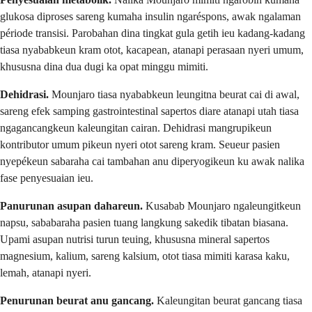
glukosa diproses sareng kumaha insulin ngaréspons, awak ngalaman
période transisi. Parobahan dina tingkat gula getih ieu kadang-kadang
tiasa nyababkeun kram otot, kacapean, atanapi perasaan nyeri umum,
khususna dina dua dugi ka opat minggu mimiti.
Dehidrasi.
Mounjaro tiasa nyababkeun leungitna beurat cai di awal,
sareng efek samping gastrointestinal sapertos diare atanapi utah tiasa
ngagancangkeun kaleungitan cairan. Dehidrasi mangrupikeun
kontributor umum pikeun nyeri otot sareng kram. Seueur pasien
nyepékeun sabaraha cai tambahan anu diperyogikeun ku awak nalika
fase penyesuaian ieu.
Panurunan asupan dahareun.
Kusabab Mounjaro ngaleungitkeun
napsu, sababaraha pasien tuang langkung sakedik tibatan biasana.
Upami asupan nutrisi turun teuing, khususna mineral sapertos
magnesium, kalium, sareng kalsium, otot tiasa mimiti karasa kaku,
lemah, atanapi nyeri.
Penurunan beurat anu gancang.
Kaleungitan beurat gancang tiasa