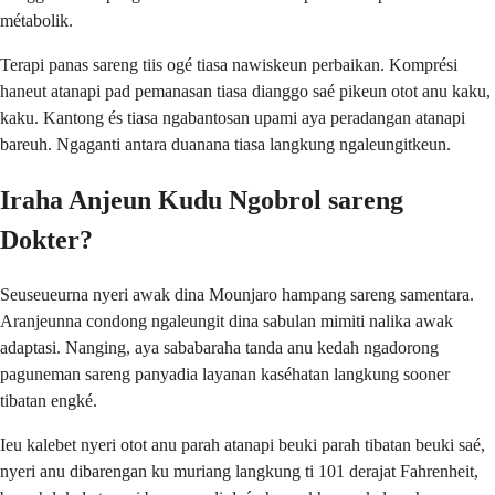
métabolik.
Terapi panas sareng tiis ogé tiasa nawiskeun perbaikan. Komprési
haneut atanapi pad pemanasan tiasa dianggo saé pikeun otot anu kaku,
kaku. Kantong és tiasa ngabantosan upami aya peradangan atanapi
bareuh. Ngaganti antara duanana tiasa langkung ngaleungitkeun.
Iraha Anjeun Kudu Ngobrol sareng
Dokter?
Seuseueurna nyeri awak dina Mounjaro hampang sareng samentara.
Aranjeunna condong ngaleungit dina sabulan mimiti nalika awak
adaptasi. Nanging, aya sababaraha tanda anu kedah ngadorong
paguneman sareng panyadia layanan kaséhatan langkung sooner
tibatan engké.
Ieu kalebet nyeri otot anu parah atanapi beuki parah tibatan beuki saé,
nyeri anu dibarengan ku muriang langkung ti 101 derajat Fahrenheit,