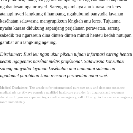
ngabantosan ngatur nyeri. Sareng upami aya anu karasa teu leres
atanapi nyeri langkung ti hampang, ngahubungi panyadia layanan
kaséhatan salawasna mangrupikeun léngkah anu leres. Tujuanna
nyaéta karasa didukung sapanjang perjalanan perawatan, sareng
sakedik teu ngarareun dina dinten-dinten mimiti henteu kedah nutupan
gambar anu langkung ageung.
Disclaimer: Eusi ieu ngan ukur pikeun tujuan informasi sareng henteu
kedah ngagentos naséhat médis profésional. Salawasna konsultasi
sareng panyadia layanan kaséhatan anu mumpuni sateuacan
ngadamel parobihan kana rencana perawatan naon waé.
Medical Disclaimer:
This article is for informational purposes only and does not constitute
medical advice. Always consult a qualified healthcare provider for diagnosis and treatment
decisions. If you are experiencing a medical emergency, call 911 or go to the nearest emergency
room immediately.