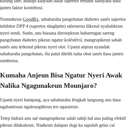
kurang saré, atanapi kaayaan dasar sapertos rematik sadayana tiasa
janten faktor kontribusi.
Numutkeun
GoodRx
, sababaraha pangobatan diabetes sanés sapertos
inhibitor DPP 4 (sapertos sitagliptin) sabenerna dikenal nyababkeun
nyeri sendi. Statin, anu biasana diresepkeun babarengan sareng
pangobatan diabetes pikeun ngatur koléstérol, mangrupikeun sabab
sanés anu terkenal pikeun nyeri otot. Upami anjeun nyandak
sababaraha pangobatan, éta patut diteliti naha obat sanés tiasa janten
sumberna.
Kumaha Anjeun Bisa Ngatur Nyeri Awak
Nalika Ngagunakeun Mounjaro?
Upami nyeri hampang, aya sababaraha léngkah langsung anu tiasa
ngabantosan ngaleungitkeun teu ngarareun.
Tetep hidrasi anu saé mangrupikeun salah sahiji hal anu paling efektif
pikeun dilakukeun. Niatkeun dalapan dugi ka sapuluh gelas cai