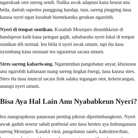
ngaruksak otot sareng sendi. Nalika awak adaptasi kana beurat anu
béda, daérah sapertos punggung handap, tuur, sareng pingping tiasa
karasa nyeri ngan kusabab biomekanika gerakan ngarobih.
Nyeri di tempat suntikan.
Kusabab Mounjaro disuntikkeun di
handapeun kulit kana jaringan gajih, sababaraha nyeri lokal di tempat
suntikan téh normal. Ieu béda ti nyeri awak umum, tapi éta tiasa
nyumbang kana rarasaan teu ngarareun sacara umum.
Stres sareng kahariwang.
Ngamimitian pangobatan anyar, khususna
anu ngarobih kabiasaan tuang sareng tingkat énergi, tiasa karasa stres.
Stres éta tiasa muncul sacara fisik salaku tegangan otot, kekencangan,
atanapi nyeri umum.
Bisa Aya Hal Lain Anu Nyababkeun Nyeri?
Ieu mangrupikeun patarosan penting pikeun dipertimbangkeun. Nyeri
awak gaduh seueur sabab poténsial anu tiasa henteu aya hubunganana
sareng Mounjaro. Kasakit viral, pangobatan sanés, kaleuleuwihan,