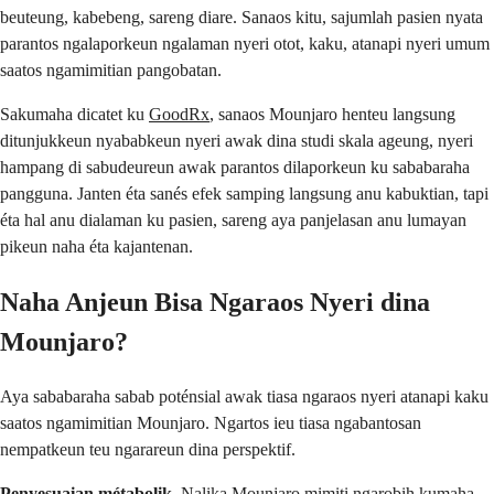
beuteung, kabebeng, sareng diare. Sanaos kitu, sajumlah pasien nyata
parantos ngalaporkeun ngalaman nyeri otot, kaku, atanapi nyeri umum
saatos ngamimitian pangobatan.
Sakumaha dicatet ku
GoodRx
, sanaos Mounjaro henteu langsung
ditunjukkeun nyababkeun nyeri awak dina studi skala ageung, nyeri
hampang di sabudeureun awak parantos dilaporkeun ku sababaraha
pangguna. Janten éta sanés efek samping langsung anu kabuktian, tapi
éta hal anu dialaman ku pasien, sareng aya panjelasan anu lumayan
pikeun naha éta kajantenan.
Naha Anjeun Bisa Ngaraos Nyeri dina
Mounjaro?
Aya sababaraha sabab poténsial awak tiasa ngaraos nyeri atanapi kaku
saatos ngamimitian Mounjaro. Ngartos ieu tiasa ngabantosan
nempatkeun teu ngarareun dina perspektif.
Penyesuaian métabolik.
Nalika Mounjaro mimiti ngarobih kumaha