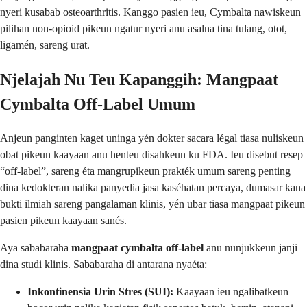
nyeri kusabab osteoarthritis. Kanggo pasien ieu, Cymbalta nawiskeun
pilihan non-opioid pikeun ngatur nyeri anu asalna tina tulang, otot,
ligamén, sareng urat.
Njelajah Nu Teu Kapanggih: Mangpaat
Cymbalta Off-Label Umum
Anjeun panginten kaget uninga yén dokter sacara légal tiasa nuliskeun
obat pikeun kaayaan anu henteu disahkeun ku FDA. Ieu disebut resep
“off-label”, sareng éta mangrupikeun prakték umum sareng penting
dina kedokteran nalika panyedia jasa kaséhatan percaya, dumasar kana
bukti ilmiah sareng pangalaman klinis, yén ubar tiasa mangpaat pikeun
pasien pikeun kaayaan sanés.
Aya sababaraha
mangpaat cymbalta off-label
anu nunjukkeun janji
dina studi klinis. Sababaraha di antarana nyaéta:
Inkontinensia Urin Stres (SUI):
Kaayaan ieu ngalibatkeun