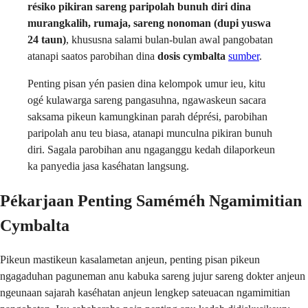
résiko pikiran sareng paripolah bunuh diri dina
murangkalih, rumaja, sareng nonoman (dupi yuswa
24 taun)
, khususna salami bulan-bulan awal pangobatan
atanapi saatos parobihan dina
dosis cymbalta
sumber
.
Penting pisan yén pasien dina kelompok umur ieu, kitu
ogé kulawarga sareng pangasuhna, ngawaskeun sacara
saksama pikeun kamungkinan parah déprési, parobihan
paripolah anu teu biasa, atanapi munculna pikiran bunuh
diri. Sagala parobihan anu ngaganggu kedah dilaporkeun
ka panyedia jasa kaséhatan langsung.
Pékarjaan Penting Saméméh Ngamimitian
Cymbalta
Pikeun mastikeun kasalametan anjeun, penting pisan pikeun
ngagaduhan paguneman anu kabuka sareng jujur sareng dokter anjeun
ngeunaan sajarah kaséhatan anjeun lengkep sateuacan ngamimitian