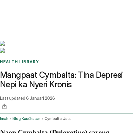
Benchmarks
Stories
FAQ
Sign up / Log in
HEALTH LIBRARY
Mangpaat Cymbalta: Tina Depresi
Nepi ka Nyeri Kronis
Last updated
6 Januari 2026
Imah
Blog Kaséhatan
Cymbalta Uses
Naon Cymbalta (Duloxetine) sareng