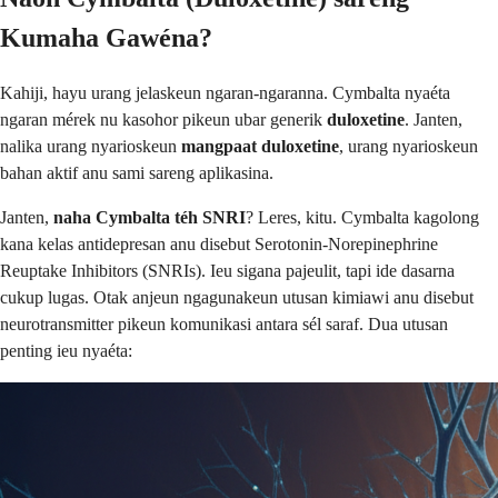
Kumaha Gawéna?
Kahiji, hayu urang jelaskeun ngaran-ngaranna. Cymbalta nyaéta
ngaran mérek nu kasohor pikeun ubar generik
duloxetine
. Janten,
nalika urang nyarioskeun
mangpaat duloxetine
, urang nyarioskeun
bahan aktif anu sami sareng aplikasina.
Janten,
naha Cymbalta téh SNRI
? Leres, kitu. Cymbalta kagolong
kana kelas antidepresan anu disebut Serotonin-Norepinephrine
Reuptake Inhibitors (SNRIs). Ieu sigana pajeulit, tapi ide dasarna
cukup lugas. Otak anjeun ngagunakeun utusan kimiawi anu disebut
neurotransmitter pikeun komunikasi antara sél saraf. Dua utusan
penting ieu nyaéta: