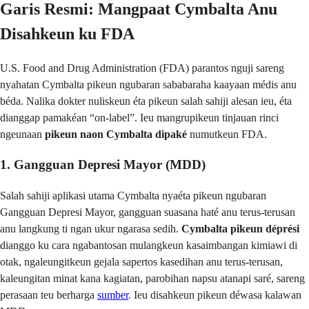
Garis Resmi: Mangpaat Cymbalta Anu
Disahkeun ku FDA
U.S. Food and Drug Administration (FDA) parantos nguji sareng
nyahatan Cymbalta pikeun ngubaran sababaraha kaayaan médis anu
béda. Nalika dokter nuliskeun éta pikeun salah sahiji alesan ieu, éta
dianggap pamakéan “on-label”. Ieu mangrupikeun tinjauan rinci
ngeunaan
pikeun naon Cymbalta dipaké
numutkeun FDA.
1. Gangguan Depresi Mayor (MDD)
Salah sahiji aplikasi utama Cymbalta nyaéta pikeun ngubaran
Gangguan Depresi Mayor, gangguan suasana haté anu terus-terusan
anu langkung ti ngan ukur ngarasa sedih.
Cymbalta pikeun déprési
dianggo ku cara ngabantosan mulangkeun kasaimbangan kimiawi di
otak, ngaleungitkeun gejala sapertos kasedihan anu terus-terusan,
kaleungitan minat kana kagiatan, parobihan napsu atanapi saré, sareng
perasaan teu berharga
sumber
. Ieu disahkeun pikeun déwasa kalawan