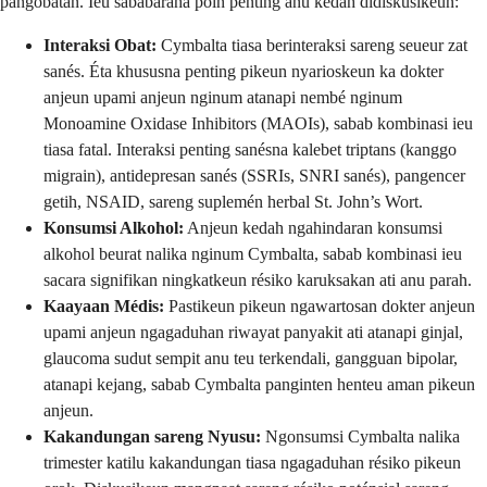
pangobatan. Ieu sababaraha poin penting anu kedah didiskusikeun:
Interaksi Obat:
Cymbalta tiasa berinteraksi sareng seueur zat
sanés. Éta khususna penting pikeun nyarioskeun ka dokter
anjeun upami anjeun nginum atanapi nembé nginum
Monoamine Oxidase Inhibitors (MAOIs), sabab kombinasi ieu
tiasa fatal. Interaksi penting sanésna kalebet triptans (kanggo
migrain), antidepresan sanés (SSRIs, SNRI sanés), pangencer
getih, NSAID, sareng suplemén herbal St. John’s Wort.
Konsumsi Alkohol:
Anjeun kedah ngahindaran konsumsi
alkohol beurat nalika nginum Cymbalta, sabab kombinasi ieu
sacara signifikan ningkatkeun résiko karuksakan ati anu parah.
Kaayaan Médis:
Pastikeun pikeun ngawartosan dokter anjeun
upami anjeun ngagaduhan riwayat panyakit ati atanapi ginjal,
glaucoma sudut sempit anu teu terkendali, gangguan bipolar,
atanapi kejang, sabab Cymbalta panginten henteu aman pikeun
anjeun.
Kakandungan sareng Nyusu:
Ngonsumsi Cymbalta nalika
trimester katilu kakandungan tiasa ngagaduhan résiko pikeun