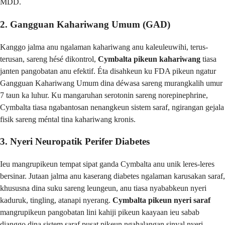
MDD.
2. Gangguan Kahariwang Umum (GAD)
Kanggo jalma anu ngalaman kahariwang anu kaleuleuwihi, terus-
terusan, sareng hésé dikontrol,
Cymbalta pikeun kahariwang
tiasa
janten pangobatan anu efektif. Éta disahkeun ku FDA pikeun ngatur
Gangguan Kahariwang Umum dina déwasa sareng murangkalih umur
7 taun ka luhur. Ku mangaruhan serotonin sareng norepinephrine,
Cymbalta tiasa ngabantosan nenangkeun sistem saraf, ngirangan gejala
fisik sareng méntal tina kahariwang kronis.
3. Nyeri Neuropatik Perifer Diabetes
Ieu mangrupikeun tempat sipat ganda Cymbalta anu unik leres-leres
bersinar. Jutaan jalma anu kaserang diabetes ngalaman karusakan saraf,
khususna dina suku sareng leungeun, anu tiasa nyababkeun nyeri
kaduruk, tingling, atanapi nyerang.
Cymbalta pikeun nyeri saraf
mangrupikeun pangobatan lini kahiji pikeun kaayaan ieu sabab
dianggo dina sistem saraf pusat pikeun ngahalangan sinyal nyeri,