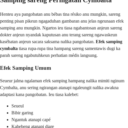
Henteu aya pangobatan anu bébas tina résiko anu mungkin, sareng
penting pisan pikeun ngagaduhan gambaran anu jelas ngeunaan efek
samping anu mungkin. Ngartos ieu tiasa ngabantosan anjeun sareng
dokter anjeun nyandak kaputusan anu terang sareng ngawaskeun
kaséhatan anjeun sacara saksama nalika pangobatan.
Efek samping
cymbalta
tiasa rupa-rupa tina hampang sareng samentawis dugi ka
parah sareng ngabutuhkeun perhatian médis langsung.
Efek Samping Umum
Seueur jalma ngalaman efek samping hampang nalika mimiti nginum
Cymbalta, anu sering ngirangan atanapi ngaleungit nalika awakna
adaptasi kana pangobatan. Ieu tiasa kalebet:
Seueul
Bibir garing
Ngantuk atanapi capé
Kabebeng atanapi diare