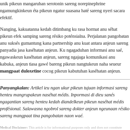
unik pikeun mangaruhan serotonin sareng norepinephrine
ngamungkinkeun éta pikeun ngatur suasana haté sareng nyeri sacara
efektif.
Nanging, kakuatanna kedah ditimbang ku rasa hormat anu séhat
pikeun efek samping sareng résiko poténsialna. Perjalanan pangobatan
anu suksés gumantung kana partnership anu kuat antara anjeun sareng
panyadia jasa kaséhatan anjeun. Ku ngagaduhan informasi anu saé,
ngawaskeun kaséhatan anjeun, sareng ngajaga komunikasi anu
kabuka, anjeun tiasa gawé bareng pikeun nangtukeun naha seueur
mangpaat duloxetine
cocog pikeun kabutuhan kaséhatan anjeun.
Panyangkalan:
Artikel ieu ngan ukur pikeun tujuan informasi sareng
henteu mangrupakeun naséhat médis. Inpormasi di dieu sanés
ngagantian sareng henteu kedah diandelkeun pikeun naséhat médis
profésional. Salawasna ngobrol sareng dokter anjeun ngeunaan résiko
sareng mangpaat tina pangobatan naon waé.
Medical Disclaimer:
This article is for informational purposes only and does not constitute