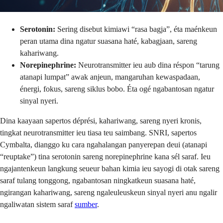
Serotonin:
Sering disebut kimiawi “rasa bagja”, éta maénkeun
peran utama dina ngatur suasana haté, kabagjaan, sareng
kahariwang.
Norepinephrine:
Neurotransmitter ieu aub dina réspon “tarung
atanapi lumpat” awak anjeun, mangaruhan kewaspadaan,
énergi, fokus, sareng siklus bobo. Éta ogé ngabantosan ngatur
sinyal nyeri.
Dina kaayaan sapertos déprési, kahariwang, sareng nyeri kronis,
tingkat neurotransmitter ieu tiasa teu saimbang. SNRI, sapertos
Cymbalta, dianggo ku cara ngahalangan panyerepan deui (atanapi
“reuptake”) tina serotonin sareng norepinephrine kana sél saraf. Ieu
ngajantenkeun langkung seueur bahan kimia ieu sayogi di otak sareng
saraf tulang tonggong, ngabantosan ningkatkeun suasana haté,
ngirangan kahariwang, sareng ngaleuleuskeun sinyal nyeri anu ngalir
ngaliwatan sistem saraf
sumber
.