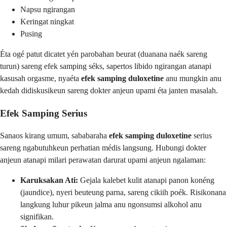
Napsu ngirangan
Keringat ningkat
Pusing
Éta ogé patut dicatet yén parobahan beurat (duanana naék sareng
turun) sareng efek samping séks, sapertos libido ngirangan atanapi
kasusah orgasme, nyaéta
efek samping duloxetine
anu mungkin anu
kedah didiskusikeun sareng dokter anjeun upami éta janten masalah.
Efek Samping Serius
Sanaos kirang umum, sababaraha
efek samping duloxetine
serius
sareng ngabutuhkeun perhatian médis langsung. Hubungi dokter
anjeun atanapi milari perawatan darurat upami anjeun ngalaman:
Karuksakan Ati:
Gejala kalebet kulit atanapi panon konéng
(jaundice), nyeri beuteung parna, sareng cikiih poék. Risikonana
langkung luhur pikeun jalma anu ngonsumsi alkohol anu
signifikan.