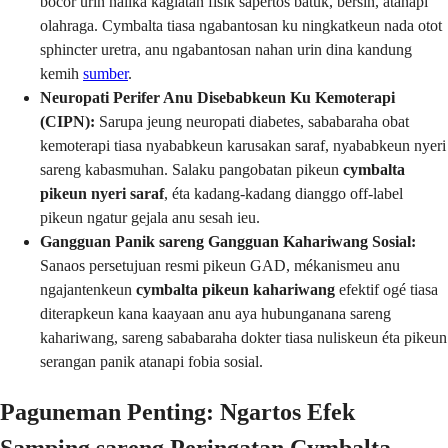
bocor urin nalika kagiatan fisik sapertos batuk, bersin, atanapi
olahraga. Cymbalta tiasa ngabantosan ku ningkatkeun nada otot
sphincter uretra, anu ngabantosan nahan urin dina kandung
kemih
sumber
.
Neuropati Perifer Anu Disebabkeun Ku Kemoterapi
(CIPN):
Sarupa jeung neuropati diabetes, sababaraha obat
kemoterapi tiasa nyababkeun karusakan saraf, nyababkeun nyeri
sareng kabasmuhan. Salaku pangobatan pikeun
cymbalta
pikeun nyeri saraf
, éta kadang-kadang dianggo off-label
pikeun ngatur gejala anu sesah ieu.
Gangguan Panik sareng Gangguan Kahariwang Sosial:
Sanaos persetujuan resmi pikeun GAD, mékanismeu anu
ngajantenkeun
cymbalta pikeun kahariwang
efektif ogé tiasa
diterapkeun kana kaayaan anu aya hubunganana sareng
kahariwang, sareng sababaraha dokter tiasa nuliskeun éta pikeun
serangan panik atanapi fobia sosial.
Paguneman Penting: Ngartos Efek
Samping sareng Peringatan Cymbalta