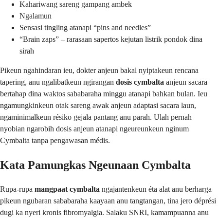
Kahariwang sareng gampang ambek
Ngalamun
Sensasi tingling atanapi “pins and needles”
“Brain zaps” – rarasaan sapertos kejutan listrik pondok dina
sirah
Pikeun ngahindaran ieu, dokter anjeun bakal nyiptakeun rencana
tapering, anu ngalibatkeun ngirangan
dosis cymbalta
anjeun sacara
bertahap dina waktos sababaraha minggu atanapi bahkan bulan. Ieu
ngamungkinkeun otak sareng awak anjeun adaptasi sacara laun,
ngaminimalkeun résiko gejala pantang anu parah. Ulah pernah
nyobian ngarobih dosis anjeun atanapi ngeureunkeun nginum
Cymbalta tanpa pengawasan médis.
Kata Pamungkas Ngeunaan Cymbalta
Rupa-rupa
mangpaat cymbalta
ngajantenkeun éta alat anu berharga
pikeun ngubaran sababaraha kaayaan anu tangtangan, tina jero déprési
dugi ka nyeri kronis fibromyalgia. Salaku SNRI, kamampuanna anu