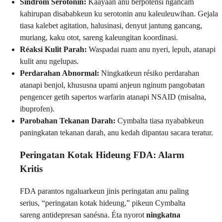
Sindrom Serotonin:
Kaayaan anu berpotensi ngancam
kahirupan disababkeun ku serotonin anu kaleuleuwihan. Gejala
tiasa kalebet agitation, halusinasi, denyut jantung gancang,
muriang, kaku otot, sareng kaleungitan koordinasi.
Réaksi Kulit Parah:
Waspadai ruam anu nyeri, lepuh, atanapi
kulit anu ngelupas.
Perdarahan Abnormal:
Ningkatkeun résiko perdarahan
atanapi benjol, khususna upami anjeun nginum pangobatan
pengencer getih sapertos warfarin atanapi NSAID (misalna,
ibuprofen).
Parobahan Tekanan Darah:
Cymbalta tiasa nyababkeun
paningkatan tekanan darah, anu kedah dipantau sacara teratur.
Peringatan Kotak Hideung FDA: Alarm
Kritis
FDA parantos ngaluarkeun jinis peringatan anu paling
serius, “peringatan kotak hideung,” pikeun Cymbalta
sareng antidepresan sanésna. Éta nyorot
ningkatna