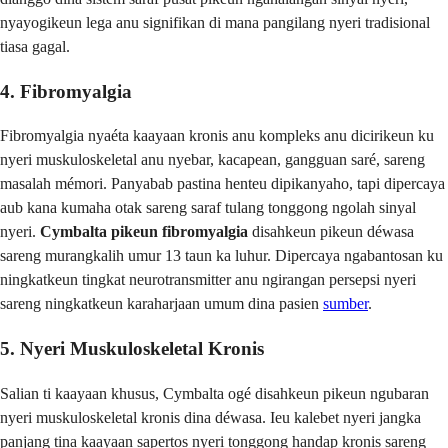
nyayogikeun lega anu signifikan di mana pangilang nyeri tradisional
tiasa gagal.
4. Fibromyalgia
Fibromyalgia nyaéta kaayaan kronis anu kompleks anu dicirikeun ku
nyeri muskuloskeletal anu nyebar, kacapean, gangguan saré, sareng
masalah mémori. Panyabab pastina henteu dipikanyaho, tapi dipercaya
aub kana kumaha otak sareng saraf tulang tonggong ngolah sinyal
nyeri.
Cymbalta pikeun fibromyalgia
disahkeun pikeun déwasa
sareng murangkalih umur 13 taun ka luhur. Dipercaya ngabantosan ku
ningkatkeun tingkat neurotransmitter anu ngirangan persepsi nyeri
sareng ningkatkeun karaharjaan umum dina pasien
sumber
.
5. Nyeri Muskuloskeletal Kronis
Salian ti kaayaan khusus, Cymbalta ogé disahkeun pikeun ngubaran
nyeri muskuloskeletal kronis dina déwasa. Ieu kalebet nyeri jangka
panjang tina kaayaan sapertos nyeri tonggong handap kronis sareng