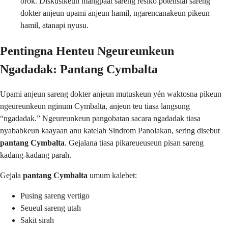
orok. Diskusikeun mangpaat sareng résiko poténsial sareng
dokter anjeun upami anjeun hamil, ngarencanakeun pikeun
hamil, atanapi nyusu.
Pentingna Henteu Ngeureunkeun
Ngadadak: Pantang Cymbalta
Upami anjeun sareng dokter anjeun mutuskeun yén waktosna pikeun
ngeureunkeun nginum Cymbalta, anjeun teu tiasa langsung
“ngadadak.” Ngeureunkeun pangobatan sacara ngadadak tiasa
nyababkeun kaayaan anu katelah Sindrom Panolakan, sering disebut
pantang Cymbalta
. Gejalana tiasa pikareueuseun pisan sareng
kadang-kadang parah.
Gejala
pantang Cymbalta
umum kalebet:
Pusing sareng vertigo
Seueul sareng utah
Sakit sirah